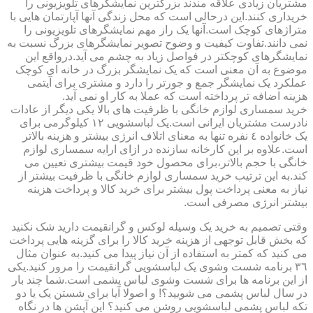
مشتریان زیادی علاقه مندند بزرگترین نمایشگرهای تلویزیونی را
خریداری کنند.این درحالی است که محل زندگی آنها آپارتمان هایی با
متراژهای کوچک است.آنها یک راز مهم نمایشگرهای تلویزیونی را
نمی دانند.تفاوت کیفیت و وضوح تصویر نمایشگرهای بزرگ نسبت به
نمایشگرهای کوچکتر در فواصل زیاد به چشم می آید.درواقع این
موضوع به آن معنی است که یک نمایشگر بزرگ در خانه ای کوچک
عملکرد یک نمایشگر جمع و جورتر را دارد و مشتری برای آیتمی
هزینه اضافه تر پرداخته است که عملا به کار او نمی آید.
خرید سمساری لوازم خانگی با ظرفیت های بالا یکی دیگر از عادات
نادرست مشتریان ایرانی است.یک لباسشویی ١٢ کیلوگرمی برای
یک خانواده ٤ نفره تنها به معنای اتلاف انرژی بیشتر و هزینه بالاتر
است.علاوه بر این کارخانه سازنده در ازای ارایه سمساری لوازم
خانگی با حجم بالاتر،برای محصول خود قیمت بیشتری تعیین می
کند.به این ترتیب خرید سمساری لوازم خانگی با ظرفیت بیشتر از
نیاز به معنی پرداخت پول بیشتر برای خرید کالا و پرداخت هزینه
بیشتر انرژی مصرفی است.
وقتی تصمیم به خرید یک وسیله لوکس و گرانقیمت دارید شک نکنید
که بخش قابل توجهی از هزینه خرید کالا را برای گزینه هایی پرداخت
می کنید که کمتر به استفاده از آن نیاز پیدا می کنید.به عنوان مثال
٣٦ برنامه شست وشوی یک لباسشویی گرانقیمت را مرور کنید.یکی
از این برنامه ها برای شست وشوی لباس پشمی است.شما چند بار
در سال لباس پشمی می شویید؟! و اصولا آیا برای شستن یک یا دو
تکه لباس پشمی لباسشویی روشن می کنید؟ این آپشن ها در نگاه