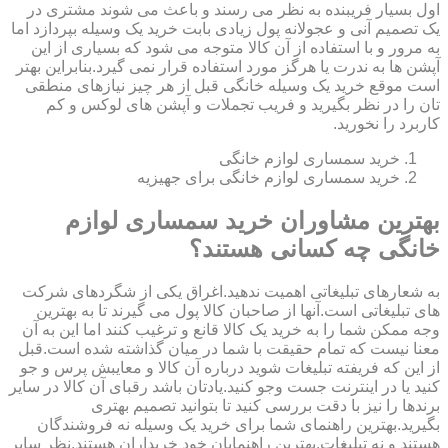
اول بسیار فریبنده به نظر می رسند و باعث می شوند مشتری در
یک تصمیم آنی و عجولانه پول زیادی بابت خرید یک وسیله بپردازد اما
به مرور و با استفاده از آن کالا متوجه می شود که بسیاری از این
آپشن ها به ندرت یا هرگز مورد استفاده قرار نمی گیرد.بنابراین بهتر
است موقع خرید یک وسیله خانگی قبل از هر چیز نیازهای منطقی
تان را در نظر بگیرید و فریب تجملات و آپشن های لوکس و کم
کاربرد را نخورید.
خرید سمساری لوازم خانگی
خرید سمساری لوازم خانگی برای جهیزیه
بهترین مشاوران خرید سمساری لوازم
خانگی چه کسانی هستند؟
به شعارهای تبلیغاتی اهمیت ندهید.اغراق یکی از شگردهای شرکت
های تبلیغاتی است.آنها از صاحبان کالا پول می گیرند تا به بهترین
وجه ممکن شما را به خرید یک کالا قانع و ترغیب کنند اما این به آن
معنا نیست که تمام حقیقت با شما در میان گذاشته شده است.قبل
از این که فریفته تبلیغات شوید درباره آن کالا و معایبش پرس و جو
کنید یا در اینترنت جست وجو کنید.یادتان باشد رقبای آن کالا در سایر
برندها را نیز با دقت بررسی کنید تا بتوانید تصمیم بهتری
بگیرید.بهترین راهنمای شما برای خرید یک وسیله نه فروشندگان
هستند و نه تبلیغات.بهترین راهنمایان خود خریداران هستند.نظر سایر