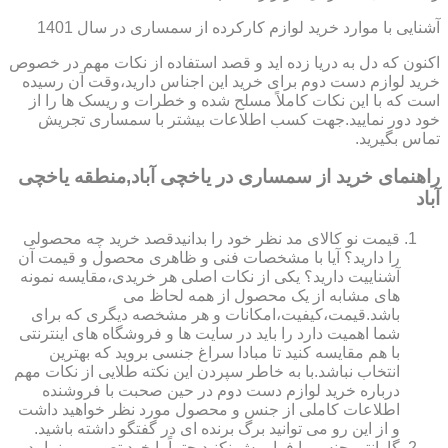
آشنایی با موارد خرید لوازم کارکرده از سمساری در سال 1401
اکنون که دل به دریا زده اید و قصد استفاده از نکات مهم در خصوص
خرید لوازم دست دوم برای خرید این اجناس دارید،وقت آن رسیده
است که با این نکات کاملاً مسلح شده و خطرات و ریسک ها را از
خود دور نمایید.جهت کسب اطلاعات بیشتر با سمساری تجریش
تماس بگیرید.
راهنمای خرید از سمساری در یاخچی آباد,منطقه یاخچی
آباد
قیمت نو کالای مد نظر خود را بدانیدقصد خرید چه محصولی
را دارید؟ آیا با مشخصات فنی و ظاهری محصول و قیمت آن
آشناییت دارید؟ یکی از نکات اصلی هر خریدی،مقایسه نمونه
های مشابه از یک محصول از همه لحاظ می
باشد.قیمت،کیفیت،امکانات و هر مشخصه دیگری که برای
شما اهمیت دارد را باید در سایت ها و فروشگاه های اینترنتی
با هم مقایسه کنید تا مبادا سراغ جنسی بروید که بهترین
انتخاب نباشد.با به خاطر سپردن این نکته طلایی از نکات مهم
درباره خرید لوازم دست دوم در حین صحبت با فروشنده
اطلاعات کاملی از جنس و محصول مورد نظر خواهید داشت
و از این رو می توانید برگ برنده ای در گفتگو داشته باشید.
گارانتی جنس را فراموش نکنید.حتماً با خود تصورمی نمایید