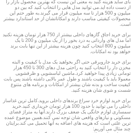
بای ساید هزینه کنید به معنی این نیست که بهترین محصول بازار را
از دست داده اید.می توانید مدل هایی را انتخاب کنید که بین دو
میلیون و 500 هزار تا سه میلیون قرار می گیرند.به طور حتم این
محصولات کیفیتی مناسب دارند و امکاناتشان از حد استاندارد بیشتر
است.
برای خرید اجاق گازهای داخلی بیشتر از 750 هزار تومان هزینه نکنید
اما مدل های وارداتی به درد بخور را از یک میلیون و 200 تا یک
میلیون و 800 انتخاب کنید چون هزینه بیشتر از این تنها بابت برند
خواهد بود نه امکانات.
برای خرید جاروبرقی حتی اگر بخواهید یک مدل با کیفیت و البته
مخزن دار را انتخاب کنید به راحتی مدل دهای 300 تا 450 هزار
تومانی زیادی پیدا خواهید کرد.ماشین لباسشویی و ظرفشویی
معمولا باید با کیفیت باشند و طول عمر بالایی داشته باشند پس بابت
کیفیت ساخت و بدنه شان بیشتر از امکانات و برنامه های متنوع
شست و شوی شان هزینه کنید.
برای خرید لوازم خرد سراغ برندهای داخلی بروید.کامل ترین غذاساز
داخلی را می توانید با حدود 100 هزار تومان خریداری کنید.خرید
سمساری لوازم خانگی یک ضعف بزرگ دارند.آنها به متراژ فضای
مسکونی و نیازهای واقعی شان توجه نمی کنند.همین موضوع عمده
ترین علتی است که هزینه های اضافه به آنها تحمیل می کند.برایتان
چند مثال می آوریم: