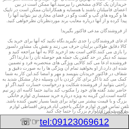
خریداران یک کالای مشخص را بپرسید.آنها ممکن است در بین
اعضای فامیلتان باشند یا همسایه و همکارانتان.ممکن است در تاپیک
ها و گروه های گپ و گفت وگو در فضای مجازی نیز بتوانید آنها را
پیدا کرده و از آنها درباره معایب برند موردنظرتان نظرخواهی کنید.
از فروشندگان مدعی فاکتور بگیرید!
ادعای فروشندگان را جدی نگیرید.نگاه نکنید که آنها برای خرید یک
کالا دقایق طولانی برایتان حرف می زنند و نقش یک مشاور دلسوز
را بازی می کنند.کافی است بعد ازخرید کالا به آنها مراجعه کنید و
ببینید که دیگر در حد گفتن یک جمله هم حوصله تان را ندارند! اگر
فروشنده ادعا می کند کالایی ویژگی های منحصربه فرد و تضمین
شده ای دارد،از او بخواهید تمام آن ویژگی ها را به صورت دقیق و
شفاف در فاکتور خریدتان بنویسد و مهر و امضا کند.این کار به شما
کمک می کند تا اگر برای کار کردن با آن وسیله دچار مشکل شدید به
راحتی بتوانید از فروشنده شکایت و درخواست خسارت کنید.اگر او
حاضر نشد گفته های خود را مکتوب کند بدانید حتما کاسه ای زیر نیم
کاسه است.این گزینه به ویژه درباره خرید سمساری لوازم خانگی
بزرگ و با قیمت بیشتر می تواند برای شما بسیار تعیین کننده باشد.
تلفن تماس فوری
لوازم خانگی یاخچی آباد,فروش اقساطی لوازم
برچسب انرژی لوازم بزرگ را حتما چک کنید
خانگی یاخچی آباد
☞☏
tel:09123069612
به برچسب انرژی توجه کنید.برچسب انرژی ٧ فلش رنگی است که
به ترتیب طیف های رنگی سبز تیره تا قرمز تیره را در بر می