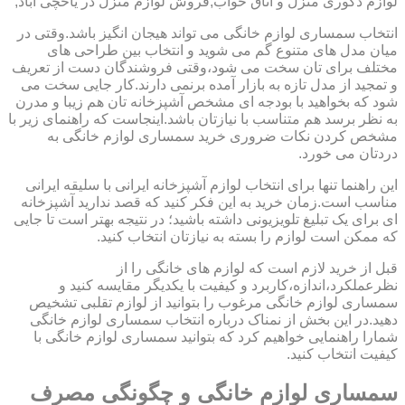
لوازم دکوری منزل و اتاق خواب,فروش لوازم منزل در یاخچی آباد,
انتخاب سمساری لوازم خانگی می تواند هیجان انگیز باشد.وقتی در
میان مدل های متنوع گم می شوید و انتخاب بین طراحی های
مختلف برای تان سخت می شود،وقتی فروشندگان دست از تعریف
و تمجید از مدل تازه به بازار آمده برنمی دارند.کار جایی سخت می
شود که بخواهید با بودجه ای مشخص آشپزخانه تان هم زیبا و مدرن
به نظر برسد هم متناسب با نیازتان باشد.اینجاست که راهنمای زیر با
مشخص کردن نکات ضروری خرید سمساری لوازم خانگی به
دردتان می خورد.
این راهنما تنها برای انتخاب لوازم آشپزخانه ایرانی با سلیقه ایرانی
مناسب است.زمان خرید به این فکر کنید که قصد ندارید آشپزخانه
ای برای یک تبلیغ تلویزیونی داشته باشید؛ در نتیجه بهتر است تا جایی
که ممکن است لوازم را بسته به نیازتان انتخاب کنید.
قبل از خرید لازم است که لوازم های خانگی را از
نظرعملکرد،اندازه،کاربرد و کیفیت با یکدیگر مقایسه کنید و
سمساری لوازم خانگی مرغوب را بتوانید از لوازم تقلبی تشخیص
دهید.در این بخش از نمناک درباره انتخاب سمساری لوازم خانگی
شمارا راهنمایی خواهیم کرد که بتوانید سمساری لوازم خانگی با
کیفیت انتخاب کنید.
سمساری لوازم خانگی و چگونگی مصرف