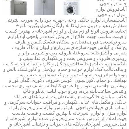
خانه در یاخچی
آباد,فروش لوازم
منزل در یاخچی
آباد,سمساری لوازم خانگی و حتی جهزیه خود را به صورت اینترنتی
سفارش دهید و درون منزل،کاملا رایگان تحویل بگیرید با نرخ
اتحادیه,فروش انواع لوازم منزل و لوازم آشپزخانه با بهترین کیفیت
و قیمت مناسب جهت اطلاع از فروش عمده در یاخچی آباد,لوازم
سرو نوشیدنی: قوری،فنجان و استکان،فلاسک،کلمن و ظرف
یخ،تنگ و گیلاس،قهوه سازچای‌ساز،پارچ و لیوان و ماگ ظروف
پذیرایی و آشپزخانه: سرو غذا،ظروف میوه و شیرینی،رانر و
رومیزی،ظروف و سرویس پخت و پز،نگهداری غذا،سینی و
بانکه،ملزومات آشپزخانه،قاشق،چنگال و کارد،رنده آشپزخانه،کاسه
و پیاله،قالب کیک لوازم خواب و حمام: روتختی و کاور،تشک،بالش و
پتو،حوله،پادری،خوشبو کننده و نرم کننده،ملزومات سرویس
بهداشتی و حمام.دکوراسیون: کوسن،ظروف دکوری،گلدان،نور و
روشنایی،جاشمعی،عود و جا عودی،کتابخانه و شلف دیواری،مجسمه
و تندیس،ساعت،آینه،پرده،آویز و چوب لباسی،تابلو و قاب
عکس،مبلمان خانگی،شمع و شمعدان پت شاپ: غذای حیوانات
خانگی و مکمل های غذایی،نگهداری و مراقبت حیوانات،سرگرمی و
اسباب بازی حیوانات یاخچی آباد,فروش لوازم منزل,فروش انواع
لوازم منزل و لوازم آشپزخانه با بهترین کیفیت و قیمت مناسب
جهت اطلاع از فروش عمده منزل,فروش عمده لوازم آشپزخانه از
قبیل سرویس آشپزخانه،بانکه های حبوبات و تزئینات آشپزخانه و