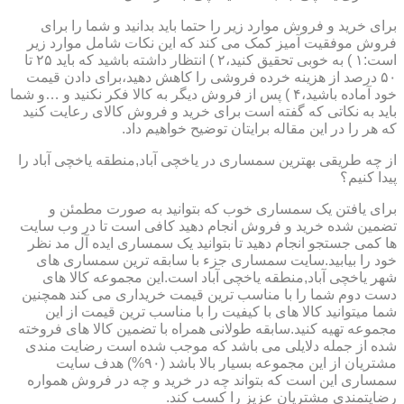
برای خرید و فروش موارد زیر را حتما باید بدانید و شما را برای
فروش موفقیت آمیز کمک می کند که این نکات شامل موارد زیر
است:۱ ) به خوبی تحقیق کنید،۲ ) انتظار داشته باشید که باید ۲۵ تا
۵۰ درصد از هزینه خرده فروشی را کاهش دهید،برای دادن قیمت
خود آماده باشید،۴ ) پس از فروش دیگر به کالا فکر نکنید و …و شما
باید به نکاتی که گفته است برای خرید و فروش کالای رعایت کنید
که هر را در این مقاله برایتان توضیح خواهیم داد.
از چه طریقی بهترین سمساری در یاخچی آباد,منطقه یاخچی آباد را
پیدا کنیم؟
برای یافتن یک سمساری خوب که بتوانید به صورت مطمئن و
تضمین شده خرید و فروش انجام دهید کافی است تا در وب سایت
ها کمی جستجو انجام دهید تا بتوانید یک سمساری ایده آل مد نظر
خود را بیابید.سایت سمساری جزء با سابقه ترین سمساری های
شهر یاخچی آباد,منطقه یاخچی آباد است.این مجموعه کالا های
دست دوم شما را با مناسب ترین قیمت خریداری می کند همچنین
شما میتوانید کالا های با کیفیت را با مناسب ترین قیمت از این
مجموعه تهیه کنید.سابقه طولانی همراه با تضمین کالا های فروخته
شده از جمله دلایلی می باشد که موجب شده است رضایت مندی
مشتریان از این مجموعه بسیار بالا باشد (۹۰%) هدف سایت
سمساری این است که بتواند چه در خرید و چه در فروش همواره
رضایتمندی مشتریان عزیز را کسب کند.