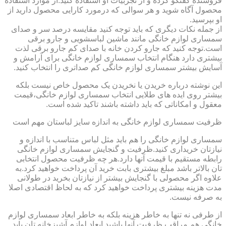
فروشنده گفتگو کرده و از تجربیات او استفاده کنید.از موارد استفاده
محصول آگاه شوید و هر سوالی که درمورد کارایی محصول دارید از
او بپرسید.
از جمله نکات دیگری که باید توجه کنید مقایسه درصد سر و صدای
سمساری لوازم خانگی مانند ماشین لباسشویی و جارو برقی
است.توجه کنید که جارو کردن خانه با صدای کم جارو برقی لذت
بیشتری دارد هنگام انتخاب سمساری لوازم خانگی برای آرامش و
آسایش بیشتر سمساری لوازم خانگی کم صداتری را انتخاب کنید.
این نوشته درباره خریدن یا نخریدن یک محصول خاص نیست بلکه
بیشتر روی ایده های طلایی انتخاب سمساری لوازم خانگی،قیمت
معقول و امکاناتی که باید داشته باشند تاکید شده است.
ظرفیت سمساری لوازم خانگی به اندازه سایز لباستان مهم است
سمساری لوازم خانگی را هم باید مثل لباس متناسب با اندازه و
نیازتان خریداری کنید.ظرفیت و گنجایش سمساری لوازم خانگی
رابطه مستقیم با قیمت آنها دارد.هر چه ظرفیت محصول انتخابی
تان بالاتر باشد مبلغ بیشتری بابت خرید آن پرداخت خواهید کرد.به
علاوه اگر محصولی با گنجایش بیشتر از نیازتان بخرید در طولانی
مدت هزینه بیشتری پرداخت خواهید کرد که به لحاظ اقتصادی اصلا
به صرفه نیست.
از طرفی نه تنها به خاطر هزینه بلکه به خاطر ابعاد سمساری لوازم
خانگی هم مراقب ظرفیت آنها باشید.ابعاد لوازم آشپزخانه تان باید