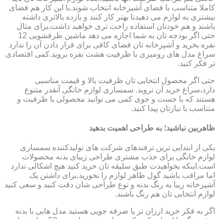
کاملا متناسب با فضای آشپزخانه انتخاب شوند.با این کار هم فضای
بیشتری به لوازم می دهیدتا بهتر کار کنند و بازده بالاتری داشته
باشند و هم خودتان استفاده راحت تری خواهید داشت.برای مثال
حتی اگر بودجه تان به شما اجازه می دهد ماشین ظرفشویی 12
نفره بخرید و آشپزخانه تان فضای کافی برای قرار دادن آن را ندارد
سراغ مدل های رومیزی با ظرفیت هشت نفره بروید.کمی اقتصادی
تر فکر کنید.
حتی اگر محصول انتخابی تان ظرفیت بالا و قیمت مناسبی
دارد،سراغ خرید آن نروید. سمساری لوازم خانگی آنقدر متنوع
هستند که با جست و جوی کمی می توانید محصولی با ظرفیت و
متناسب با نیازتان پیدا کنید.
ظاهربین نباشید؛ به طراحی اهمیت بدهید
یکی از ابتدایی ترین ترفندهای شرکت های تولیدکننده سمساری
لوازم خانگی برای جذب مشتری طراحی زیبای بدنه محصولات
است.اینکه بخواهیدت طبق سلیقه تان خرید کنید هیچ اشکالی ندارد
اما مراقب باشید گول ظاهر لوازم را نخورید.برای داشتن یک
آشپزخانه زیبا به رنگ بدنه و نوع طراحی شان دقت کنید و سعی کنید
لوازم انتخابی تان هم رنگ باشند.
اگر به فکر خرید ارزان تر یا صرفه جویی هستید مدل هایی با بدنه