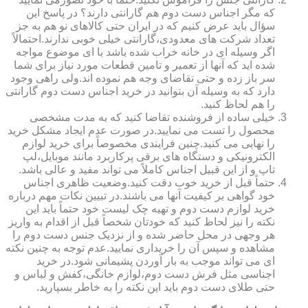
که مگر اجناس دست دوم هم گارانتی دارند؟ در پاسخ این
سؤال باید عرض کنیم که در ایران حتی کالاهای نو هم به جز
تعداد شرکت های معدودی،گارانتی خیلی خوبی ندارند.احتمالاً
اگر وسیله ای در خانه خراب شده باشد با ای موضوع مواجه
شده اید که آنها از تعمیر و تامین قطعات مورد نیاز برای شما
سر باز زده و حتی تقاضای وجه هم نموده اند.ولی راهی وجود
دارد که به وسیله آن بتوانید در خرید اجناس دست دوم گارانتی
را هم لحاظ کنید.
خیلی ساده از فروشنده تقاضا کنید که به مدت مشخصی
محصول را تست می نمایید.در صورت عدم ایجاد مشکل خرید
را نهایی می کنید.چنین فرایندی مخصوصاً برای خرید لوازم
الکترونیکی و دستگاه های برقی پرکاربرد مانند موبایل،لپ
تاپ و از این قبیل اجناس کاملاً می تواند مفید و عالی باشد.
حتماً قبل از خرید خوب دقت کنید.وضعیت ظاهری اجناس
خود گواهی بر کیفیت آنها می باشند.در تبیین نکات مهم درباره
خرید لوازم دست دوم و تهیه چک لیست خود حتماً باید این
نکته را نیز لحاظ کنید که خودتان شخصاً قبل از اقدام به واریز
هر وجهی در محل حاضر شده و از نزدیک جنس دست دوم را
مشاهده و سپس آن را خریداری نمایید.عدم توجه به چنین نکته
ای می تواند موجب به بار آوردن پشیمانی شود.در خرید
اجناسی مثل فرش دست دوم،لوازم خانگی،کفش و لباس و
حتی طلای دست دوم باید این نکته را به خاطر بسپارید.