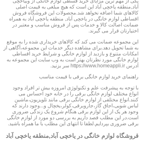
یکی از مهم ترین مزایای خرید قسطی لوازم خانگی از وبیاخچی
آباد,منطقه یاخچی آباد این است که هیچ مبلغی به قیمت اصلی
کالاهای شما اضافه نخواهد شد.محصولات این فروشگاه فروش
اقساطی لوازم خانگی در یاخچی آباد, منطقه یاخچی آباد به همراه
ضمانت اصالت کالا و خدمات پس از فروش مناسب و معتبر در
اختیارتان قرار می گیرند.
این مجموعه ضمانت می کند که کالاهای خریداری شده را به موقع
به شما تحویل دهد.برای مشاهده دیگر خدمات این مجموعه،آگاهی از
امکانات متنوع و بازدید از لوازم خانگی و شرایط خرید اقساطی
لوازم خانگی مورد نظرتان بهتر است به وب سایت این مجموعه به
آدرس https://www.homeappli.ir سر بزنید.
راهنمای خرید لوازم خانگی برقی با قیمت مناسب
با توجه به پیشرفت علم و تکنولوژی امروزه بیش تر افراد وجود
انواع مختلف لوازم خانگی برقی را در خانه خود احساس می
کنند.انواع مختلفی از لوازم خانگی برقی مانند تلویزیون،ماشین
لباس شویی،اجاق گاز،جاروبرقی،کولر،یخچال و...وجود دارند که
وجود هر یک از این لوازم برقی هنگام شروع یک زندگی ضروری
است.در این مطلب قصد داریم به بررسی دو مورد از لوازم خانگی
برقی ضروری بپردایم.لطفا تا انتهای این مطلب با ما همراه باشید.
قروشگاه لوازم خانگی در یاخچی آباد,منطقه یاخچی آباد