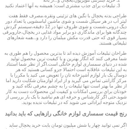
خرید اینترنتی تلویزیون،یخچال و...از بانه
تبلیغات برای جذب مشتری است؛ همیشه به آنها اعتماد نکنید
طراحی بدنه یخچال با نگین های تزئینی ونقره،مصرف فقط هفت
لیتر آب در هر سیکل شست و شوی ماشین لباسشویی یا تعداد دور
دیگ درونی،شست و شوی ظروف تنها در 12 دقیقه،سیستم گردش
چندگانه هوا برای ماندگاری دو برابر مواد غذایی در یخچال،جاروبرقی
بسیار قوی که حتی قدرت مکش مبلمان را دارد و...همه شعارهای
تبلیغاتی هستند.
طراحان تبلیغات آموزش دیده اند تا بدترین محصول را هم طوری به
شما معرفی کنند که انگار بهترین و با کیفیت ترین محصول تولید
شده در دنیای سمساری لوازم خانگی است.اگر از نظر شما استناد
به این تبلیغات عاقلانه است احتمالا جزو کسانی هستید که هر
دوسال یک بار لوازم آشپزخانه تان را تعویض می کنید یا مکررا با
مرکز گارانتی تماس می گیرید و از ایراد لوازمتان شکایت دارید اما
از نظر ما بهتر است تنها تبلیغات را به چشم معرفی نگاه کنید و
خودتان برای بررسی امکانات و کیفیت این محصولات دست به کار
شوید.حتی اگر کارشناس و حرفه ای هم نباشید با یک بار بررسی از
نزدیک متوجه ایراداتی می شوید که در تبلیغات ندیده بودید.
رنج قیمت سمساری لوازم خانگی رازهایی که باید بدانید
اگر نمی توانید چهار یا شش میلیون تومان بابت خرید یخچال ساید