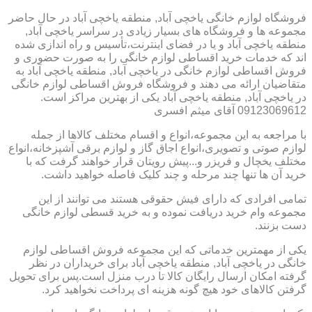
فروشگاه لوازم خانگی یاخچی آباد, منطقه یاخچی آباد در حال حاضر
مجموعه ها و فروشگاه های بسیار زیادی در سراسر یاخچی آباد,
منطقه یاخچی آباد و یا در فضای اینترنت،تأسیس و راه اندازی شده
اند که خدمات خرید اقساطی لوازم خانگی را به صورت حضوری و
فروش اقساطی لوازم خانگی در یاخچی آباد, منطقه یاخچی آباد به
متقاضیان ارائه می دهند و فروشگاه فروش اقساطی لوازم خانگی
در یاخچی آباد, منطقه یاخچی آباد یکی از بهترین مراکز است.
09123069612 آقای میثم افسری
با مراجعه به این مجموعه،انواع و اقسام مختلف کالاها از جمله
لوازم صوتی و تصویری،انواع اجاق گاز و لوازم برقی آشپزخانه،انواع
مختلف یخچال و فریزر و...پیش رویتان قرار خواهند گرفت که با
خرید آن ها تنها چند مرحله و چند کلیک فاصله خواهید داشت.
تمامی افرادی که دارای فیش حقوقی هستند می توانند از این
مجموعه وام خرید دریافت نموده و به خرید قسطی لوازم خانگی
دست بزنند.
یکی از مهمترین خدماتی که این مجموعه فروش اقساطی لوازم
خانگی در یاخچی آباد, منطقه یاخچی آباد برای خریداران در نظر
گرفته امکان ارسال رایگان کالا تا درب منزل است.پس برای تحویل
گرفتن کالاهای خود هیچ گونه هزینه ای پرداخت نخواهید کرد.