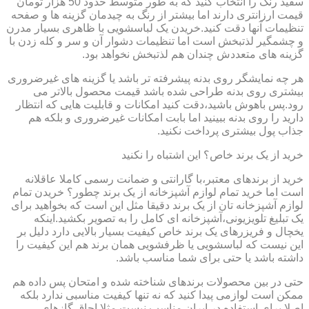
سفید رنگ را انتخاب کنید که به طور متوسط حدود 50 هزار تومان
قیمت ارزانتری دارند اما بیشتر از رنگ به چیدمان گزینه ها و صفحه
تنظیمات آنها دقت کنید.خریدن یک لباسشویی با ظاهری بسیار مدرن
و چشمگیر لذتبخش است اما تنظیمات دشوار آن و سر و کله زدن با
گزینه های متعددش چندان هم لذتبخش نخواهد بود.
هر چه نمایشگر روی بدنه پیشرفته تر باشد یا گزینه های غیرضروری
بیشتری روی بدنه طراحی شده باشد قیمت محصول بالاتر می
رود.پس باهوش باشید،دقت کنید امکانات و قابلیت هایی که انتظار
دارید را روی بدنه ببینید اما بابت امکانات غیرضروری و بلکه هم
جذاب پول بیشتری پرداخت نکنید.
خرید از یک برند خاص؟ این اشتباه را نکنید
خرید از برندهای معتبر،با گارانتی و ضمانت رسمی کاملا عاقلانه
است اما خرید تمام لوازم آشپزخانه از یک برند چطور؟ خریدن تمام
لوازم آشپزخانه تان از یک برند دقیقا مثل این است که بخواهید برای
یک تبلیغ تلویزیونی،آشپزخانه ای کامل را به تصویر بکشید.اینکه
یخچال و فریزرهای یک برند خاص کیفیت بسیار بالایی دارد دلیل بر
این نیست که لباسشویی یا ظرفشویی همان برند هم این کیفیت را
داشته باشد یا حتی برای شما مناسب باشد.
حتی در بین محصولات برندهای شناخته شده و امتحان پس داده هم
ممکن است لوازمی پیدا کنید که نه تنها کیفیت مناسبی ندارد بلکه
اصلا برای استفاده در ایران مناسب نیست.مثلا اجاق گازهای