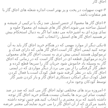
اجاق گاز
۳-جهت سهولت در پخت و پز بهتر است اندازه شعله های اجاق گاز با
هم متفاوت باشد.
۴-اجاق گاز ها معمولا از جنس استیل ضد زنگ یا ترکیبی از شیشه و
استیل ساخته می شوند.اجاق گاز های شیشه ای معمولا جلوه و
نمای ویژه ای به آشپزخانه می دهند اما اگر به دنبال استحکام بیش
تر هستید اجاق گاز های استیل را انتخاب کنید.
۵-یکی دیگر از موارد مهمی که در هنگام خرید اجاق گاز باید به آن
توجه کنید ایمنی اجاق گاز است.اجاق گاز هایی که دارای فندک و
ترموکوپل هستند ایمنی بیش تری به نسبت اجاق گاز های معمولی
دارند.ترموکوپل قطعه ای در اجاق گاز است که در زمانی که اجاق
گاز به وسیله باد خاموش شود جریان گاز را سریعا قطع کرده و
خطر گاز گرفتگی را از بین می برد.از دیگر مواردی که در ایمنی
اجاق گاز باید در نظر گرفته شود قفل کودک است.با فعال کردن
قفل کودک دیگر امکان دستکاری اجاق گاز و باز کردن شیر گاز
توسط کودکان وجود ندارد.
۶-امروزه برند های مختلفی تولید اجاق گاز می کنند که صد در صد
کیفیت تمام این برند ها یکسان نیست.هنگام خرید اجاق گاز توجه
داشته باشید که برند معتبری را انتخاب کنید.هم چنین توجه داشته
باشید مرکزی که از آن اجاق گاز را می خرید نمایندگی معتبر عرضه