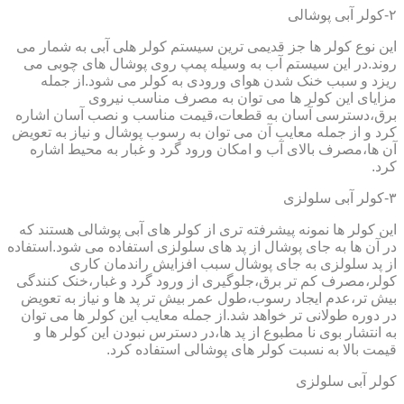
۲-کولر آبی پوشالی
این نوع کولر ها جز قدیمی ترین سیستم کولر هلی آبی به شمار می
روند.در این سیستم آب به وسیله پمپ روی پوشال های چوبی می
ریزد و سبب خنک شدن هوای ورودی به کولر می شود.از جمله
مزایای این کولر ها می توان به مصرف مناسب نیروی
برق،دسترسی آسان به قطعات،قیمت مناسب و نصب آسان اشاره
کرد و از جمله معایب آن می توان به رسوب پوشال و نیاز به تعویض
آن ها،مصرف بالای آب و امکان ورود گرد و غبار به محیط اشاره
کرد.
۳-کولر آبی سلولزی
این کولر ها نمونه پیشرفته تری از کولر های آبی پوشالی هستند که
در آن ها به جای پوشال از پد های سلولزی استفاده می شود.استفاده
از پد سلولزی به جای پوشال سبب افزایش راندمان کاری
کولر،مصرف کم تر برق،جلوگیری از ورود گرد و غبار،خنک کنندگی
بیش تر،عدم ایجاد رسوب،طول عمر بیش تر پد ها و نیاز به تعویض
در دوره طولانی تر خواهد شد.از جمله معایب این کولر ها می توان
به انتشار بوی نا مطبوع از پد ها،در دسترس نبودن این کولر ها و
قیمت بالا به نسبت کولر های پوشالی استفاده کرد.
کولر آبی سلولزی