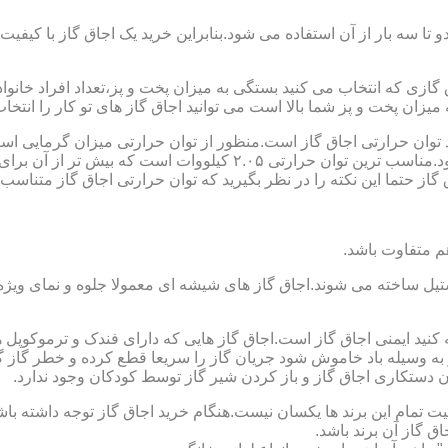
تا سه بار از آن استفاده می شود.بنابراین خرید یک اجاق گاز با کیفیت
اجاق گازی که انتخاب می کنید بستگی به میزان پخت و پز،تعداد افراد خان
یزان پخت و پز شما بالا است می توانید اجاق گاز های تو کار را انتخاب
کنید توان حرارتی اجاق گاز است.منظور از توان حرارتی میزان گرمایی ا
حرارتی BTU بر ساعت است که در ایران با کیلو وات محاسبه می شود.منا
 حتما این نکته را در نظر بگیرید که توان حرارتی اجاق گاز متناسب با
ستیل ساخته می شوند.اجاق گاز های شیشه ای معمولا جلوه و نمای ویژه ا
وجه کنید ایمنی اجاق گاز است.اجاق گاز هایی که دارای فندک و ترموکوپ
ه وسیله باد خاموش شود جریان گاز را سریعا قطع کرده و خطر گاز گرفت
دستکاری اجاق گاز و باز کردن شیر گاز توسط کودکان وجود ندارد.
یت تمام این برند ها یکسان نیست.هنگام خرید اجاق گاز توجه داشته باشی
ق گاز آن برند باشد.