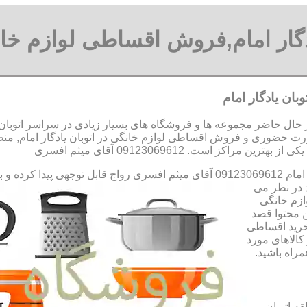
دگار امام,فروش اقساطی لوازم خانگ
بان یادگار امام
در حال حاضر مجموعه ها و فروشگاه های بسیار زیادی در سراسر اتوبان ی
رت حضوری و فروش اقساطی لوازم خانگی در اتوبان یادگار امام, منطق
ز است. 09123069612 آقای میثم افسری
م افسری
رواج قابل توجهی پیدا کرده و 
 در نظر می
ازم خانگی
ن محتوا قصد
 خرید اقساطی
کالاهای مورد
مراه باشید.
ه اتوبان