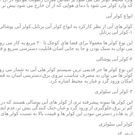
که وارد کولر می شود با دمای هوایی که از آن خارج می شود بیش تر خ
انواع کولر آبی
کولر های آبی از نظر کارکرد به انواع کولر آبی پرتابل،کولر آبی پوشا
۱-کولر آبی پرتابل
این نوع کولر ها معمولا ب
می توان به سبک بودن و جا به جایی آسان،قابلیت دسترسی سریع و قیم
۲-کولر آبی پوشالی
این نوع کولر ها جز قدیمی ترین سیستم کولر هلی آبی به شمار می ر
کولر ها می توان به مصرف مناسب نیروی برق،دسترسی آسان به قطعا
امکان ورود گرد و غبار به محیط اشاره کرد.
۳-کولر آبی سلولزی
این کولر ها نمونه پیشرفته تری از کولر های آبی پوشالی هستند که 
کم تر برق،جلوگیری از ورود گرد و غبار،خنک کنندگی بیش تر،عدم ایجا
از پد ها،در دسترس نبودن این کولر ها و قیمت بالا به نسبت کولر های 
کولر آبی سلولزی
اجاق گاز