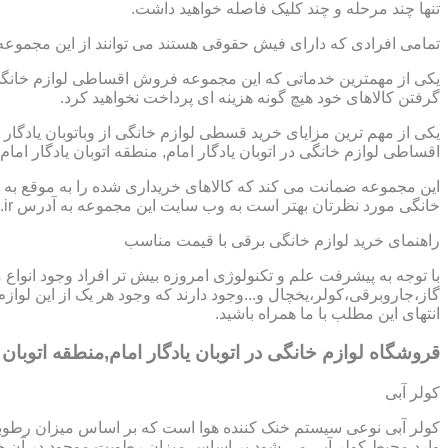
تنها چند مرحله و چند کلیک فاصله خواهید داشت.
تمامی افرادی که دارای فیش حقوقی هستند می توانند از این مجموعه
یکی از مهمترین خدماتی که این مجموعه فروش اقساطی لوازم خانگی در 
گرفتن کالاهای خود هیچ گونه هزینه ای پرداخت نخواهید کرد.
یکی از مهم ترین مزایای خرید قسطی لوازم خانگی از وباتوبان یادگا
اقساطی لوازم خانگی در اتوبان یادگار امام, منطقه اتوبان یادگار ام
این مجموعه ضمانت می کند که کالاهای خریداری شده را به موقع به ش
خانگی مورد نظرتان بهتر است به وب سایت این مجموعه به آدرس https://www.homeappli.ir سر بزنید.
راهنمای خرید لوازم خانگی برقی با قیمت مناسب
با توجه به پیشرفت علم و تکنولوژی امروزه بیش تر افراد وجود انواع
گاز،جاروبرقی،کولر،یخچال و...وجود دارند که وجود هر یک از این لو
انتهای این مطلب با ما همراه باشید.
قروشگاه لوازم خانگی در اتوبان یادگار امام,منطقه اتوبان ی
کولر آبی
کولر آبی نوعی سیستم خنک کننده هوا است که بر اساس میزان رطوب
وارد محیط کولر آبی می شود بر اساس میزان رطوبت موجود در آن خن