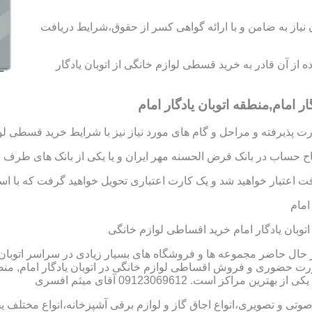
د رتبه A و B را به دست آورید،بدون نیاز به ضامن و با ارائه گواهی کسر از حقوق،شرایط دریافت
ده از آن قادر به خرید قسطی لوازم خانگی از اتوبان یادگار
 امام,منطقه اتوبان یادگار امام
 پذیرفته و مراحل و گام های مورد نیاز نیز با شرایط خرید قسطی لو
تاح حساب در بانک قرض الحسنه مهر ایران و یا یکی از بانک های طرف ق
 اعتبار خواهید شد و یک کارت اعتباری تحویل خواهید گرفت که با استفا
امام
توبان یادگار امام خرید اقساطی لوازم خانگی
در حال حاضر مجموعه ها و فروشگاه های بسیار زیادی در سراسر اتوبان ی
رت حضوری و فروش اقساطی لوازم خانگی در اتوبان یادگار امام, منطق
ز است. 09123069612 آقای میثم افسری
 صوتی و تصویری،انواع اجاق گاز و لوازم برقی آشپزخانه،انواع مختلف یخ