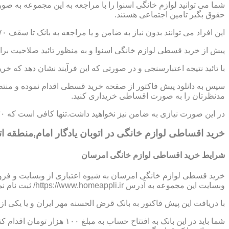
شما می توانید لوازم خانگی اسنوا را با مراجعه به این مجموعه به ص
حقوق بگیر تامین اجتماعی هستند.
این افراد می توانند بدون نیاز به ضامن و یا مراجعه به بانک تا سقف ۷۰ میلیون تومان اعتبار دریافت نموده و اقساط خود را به صورت ۶ تا ۱۲ ماهه پرداخت نمایند.
پیش از خرید قسطی لوازم خانگی اسنوا و به منظور تائید صلاحیت برای
با تائید نتیجه اعتبارسنجی و در صورتی که این فرآیند نشان دهد که خر
سپس به دانلود پیش فاکتور از صفحه خرید قسطی اقدام نموده و منتظر
مدنظرتان را به صورت اقساطی خریداری کنید.
در این صورت نیازی به ضامن نیز نخواهید داشت.تنها کافی است که ۳۰ درصد از مبلغ کل کالا را به صورت پیش پرداخت،پرداخت نموده و مابقی مبلغ را در اقساط ؟،؟؟ و یا ؟؟ ماهه بپردازید.
خرید اقساطی لوازم خانگی در اتوبان یادگار امام,منطقه اتو
شرایط خرید اقساطی لوازم خانگی امرسان
خرید قسطی لوازم خانگی امرسان به شیوه اعتباری از وبسایت و فرو
وبسایت این مجموعه به آدرس https://www.homeappli.ir/ ثبت نام نمایید و یک پیش فاکتور دریافت کنید.
با دریافت این پیش فاکتور به بانک قرض الحسنه مهر ایران و یا یکی
شما باید در این بانک به افتتاح