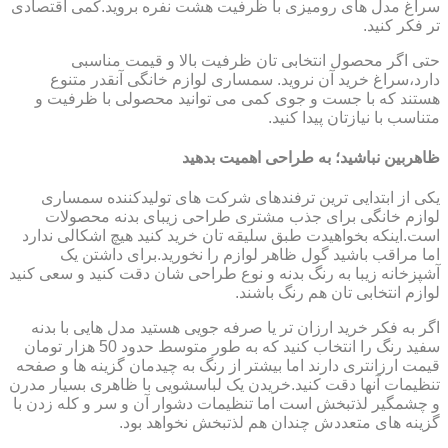
سراغ مدل های رومیزی با ظرفیت هشت نفره بروید.کمی اقتصادی
تر فکر کنید.
حتی اگر محصول انتخابی تان ظرفیت بالا و قیمت مناسبی
دارد،سراغ خرید آن نروید. سمساری لوازم خانگی آنقدر متنوع
هستند که با جست و جوی کمی می توانید محصولی با ظرفیت و
متناسب با نیازتان پیدا کنید.
ظاهربین نباشید؛ به طراحی اهمیت بدهید
یکی از ابتدایی ترین ترفندهای شرکت های تولیدکننده سمساری
لوازم خانگی برای جذب مشتری طراحی زیبای بدنه محصولات
است.اینکه بخواهیدت طبق سلیقه تان خرید کنید هیچ اشکالی ندارد
اما مراقب باشید گول ظاهر لوازم را نخورید.برای داشتن یک
آشپزخانه زیبا به رنگ بدنه و نوع طراحی شان دقت کنید و سعی کنید
لوازم انتخابی تان هم رنگ باشند.
اگر به فکر خرید ارزان تر یا صرفه جویی هستید مدل هایی با بدنه
سفید رنگ را انتخاب کنید که به طور متوسط حدود 50 هزار تومان
قیمت ارزانتری دارند اما بیشتر از رنگ به چیدمان گزینه ها و صفحه
تنظیمات آنها دقت کنید.خریدن یک لباسشویی با ظاهری بسیار مدرن
و چشمگیر لذتبخش است اما تنظیمات دشوار آن و سر و کله زدن با
گزینه های متعددش چندان هم لذتبخش نخواهد بود.