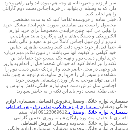
سر باز زده و حتی تقاضای وجه هم نموده اند.ولی راهی وجود
دارد که به وسیله آن بتوانید در خرید اجناس دست دوم گارانتی
را هم لحاظ کنید.
خیلی ساده از فروشنده تقاضا کنید که به مدت مشخصی
محصول را تست می نمایید.در صورت عدم ایجاد مشکل خرید
را نهایی می کنید.چنین فرایندی مخصوصاً برای خرید لوازم
الکترونیکی و دستگاه های برقی پرکاربرد مانند موبایل،لپ
تاپ و از این قبیل اجناس کاملاً می تواند مفید و عالی باشد.
حتماً قبل از خرید خوب دقت کنید.وضعیت ظاهری اجناس
خود گواهی بر کیفیت آنها می باشند.در تبیین نکات مهم درباره
خرید لوازم دست دوم و تهیه چک لیست خود حتماً باید این
نکته را نیز لحاظ کنید که خودتان شخصاً قبل از اقدام به واریز
هر وجهی در محل حاضر شده و از نزدیک جنس دست دوم را
مشاهده و سپس آن را خریداری نمایید.عدم توجه به چنین نکته
ای می تواند موجب به بار آوردن پشیمانی شود.در خرید
اجناسی مثل فرش دست دوم،لوازم خانگی،کفش و لباس و
حتی طلای دست دوم باید این نکته را به خاطر بسپارید.
سمساری لوازم خانگی وصفنارد
,
فروش اقساطی سمساری لوازم
خانگی وصفنارد
سمساری لوازم خانگی وصفنارد
,
فروش اقساطی
سمساری لوازم خانگی وصفنارد
,09123069612 آقای میثم
افسری-با تخفیف مشاوره رایگان شبانه روزی تضمین گارانتی
سمساری لوازم خانگی محدوده وصفنارد,
فروش اقساطی
سمساری لوازم خانگی محدوده وصفنارد
,
سمساری لوازم خانگی