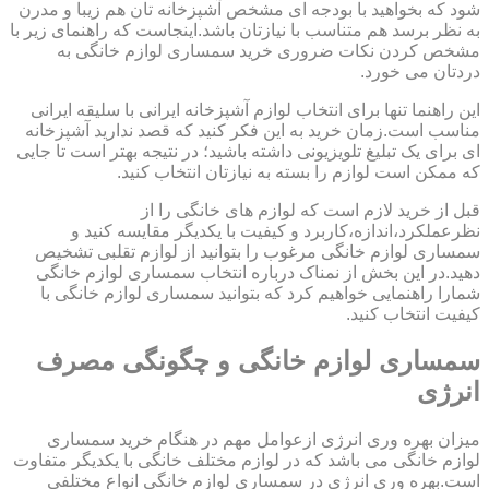
شود که بخواهید با بودجه ای مشخص آشپزخانه تان هم زیبا و مدرن
به نظر برسد هم متناسب با نیازتان باشد.اینجاست که راهنمای زیر با
مشخص کردن نکات ضروری خرید سمساری لوازم خانگی به
دردتان می خورد.
این راهنما تنها برای انتخاب لوازم آشپزخانه ایرانی با سلیقه ایرانی
مناسب است.زمان خرید به این فکر کنید که قصد ندارید آشپزخانه
ای برای یک تبلیغ تلویزیونی داشته باشید؛ در نتیجه بهتر است تا جایی
که ممکن است لوازم را بسته به نیازتان انتخاب کنید.
قبل از خرید لازم است که لوازم های خانگی را از
نظرعملکرد،اندازه،کاربرد و کیفیت با یکدیگر مقایسه کنید و
سمساری لوازم خانگی مرغوب را بتوانید از لوازم تقلبی تشخیص
دهید.در این بخش از نمناک درباره انتخاب سمساری لوازم خانگی
شمارا راهنمایی خواهیم کرد که بتوانید سمساری لوازم خانگی با
کیفیت انتخاب کنید.
سمساری لوازم خانگی و چگونگی مصرف
انرژی
میزان بهره وری انرژی ازعوامل مهم در هنگام خرید سمساری
لوازم خانگی می باشد که در لوازم مختلف خانگی با یکدیگر متفاوت
است.بهره وری انرژی در سمساری لوازم خانگی انواع مختلفی