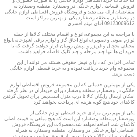
که خدمات خرید اقساطی لوازم خانگی را به صورت حضوری و
فروش اقساطی لوازم خانگی در وصفنارد, منطقه وصفنارد به
متقاضیان ارائه می دهند و فروشگاه فروش اقساطی لوازم خانگی
در وصفنارد, منطقه وصفنارد یکی از بهترین مراکز است.
09123069612 آقای میثم افسری
با مراجعه به این مجموعه،انواع و اقسام مختلف کالاها از جمله
لوازم صوتی و تصویری،انواع اجاق گاز و لوازم برقی آشپزخانه،انواع
مختلف یخچال و فریزر و...پیش رویتان قرار خواهند گرفت که با
خرید آن ها تنها چند مرحله و چند کلیک فاصله خواهید داشت.
تمامی افرادی که دارای فیش حقوقی هستند می توانند از این
مجموعه وام خرید دریافت نموده و به خرید قسطی لوازم خانگی
دست بزنند.
یکی از مهمترین خدماتی که این مجموعه فروش اقساطی لوازم
خانگی در وصفنارد, منطقه وصفنارد برای خریداران در نظر گرفته
امکان ارسال رایگان کالا تا درب منزل است.پس برای تحویل گرفتن
کالاهای خود هیچ گونه هزینه ای پرداخت نخواهید کرد.
یکی از مهم ترین مزایای خرید قسطی لوازم خانگی از
وبوصفنارد,منطقه وصفنارد این است که هیچ مبلغی به قیمت اصلی
کالاهای شما اضافه نخواهد شد.محصولات این فروشگاه فروش
اقساطی لوازم خانگی در وصفنارد, منطقه وصفنارد به همراه
ضمانت اصالت کالا و خدمات پس از فروش مناسب و معتبر در