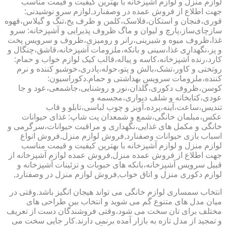
لوازم منزل و لوازم آشپزخانه با بهترین کیفیت و قیمت مناسب
جهت اطلاع از فروش عمده در وصفنارد,لوازم سرو نوشیدنی:
قوری،فنجان و استکان،فلاسک،کلمن و ظرف یخ،تنگ و گیلاس،قهوه
سازچای‌ساز،پارچ و لیوان و ماگ ظروف پذیرایی و آشپزخانه: سرو
غذا،ظروف میوه و شیرینی،رانر و رومیزی،ظروف و سرویس پخت
و پز،نگهداری غذا،سینی و بانکه،ملزومات آشپزخانه،قاشق،چنگال و
کارد،رنده آشپزخانه،کاسه و پیاله،قالب کیک لوازم خواب و حمام:
روتختی و کاور،تشک،بالش و پتو،حوله،پادری،خوشبو کننده و نرم
کننده،ملزومات سرویس بهداشتی و حمام.دکوراسیون:
کوسن،ظروف دکوری،گلدان،نور و روشنایی،جاشمعی،عود و جا
عودی،کتابخانه و شلف دیواری،مجسمه و
تندیس،ساعت،آینه،پرده،آویز و چوب لباسی،تابلو و قاب
عکس،مبلمان خانگی،شمع و شمعدان پت شاپ: غذای حیوانات
خانگی و مکمل های غذایی،نگهداری و مراقبت حیوانات،سرگرمی و
اسباب بازی حیوانات وصفنارد,فروش لوازم منزل,فروش انواع
لوازم منزل و لوازم آشپزخانه با بهترین کیفیت و قیمت مناسب
جهت اطلاع از فروش عمده منزل,فروش عمده لوازم آشپزخانه از
قبیل سرویس آشپزخانه،بانکه های حبوبات و تزئینات آشپزخانه و
لوازم دکوری منزل و اتاق خواب,فروش لوازم منزل در وصفنارد,
انتخاب سمساری لوازم خانگی می تواند هیجان انگیز باشد.وقتی در
میان مدل های متنوع گم می شوید و انتخاب بین طراحی های
مختلف برای تان سخت می شود،وقتی فروشندگان دست از تعریف
و تمجید از مدل تازه به بازار آمده برنمی دارند.کار جایی سخت می