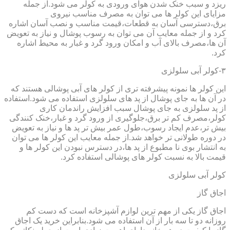
ریزد و سبب خنک شدن هوای ورودی به کولر می شود.از جمله
مزایای این کولر ها می توان به مصرف مناسب نیروی
برق،دسترسی آسان به قطعات،قیمت مناسب و نصب آسان اشاره
کرد و از جمله معایب آن می توان به رسوب پوشال و نیاز به تعویض
آن ها،مصرف بالای آب و امکان ورود گرد و غبار به محیط اشاره
کرد.
۳-کولر آبی سلولزی
این کولر ها نمونه پیشرفته تری از کولر های آبی پوشالی هستند که
در آن ها به جای پوشال از پد های سلولزی استفاده می شود.استفاده
از پد سلولزی به جای پوشال سبب افزایش راندمان کاری
کولر،مصرف کم تر برق،جلوگیری از ورود گرد و غبار،خنک کنندگی
بیش تر،عدم ایجاد رسوب،طول عمر بیش تر پد ها و نیاز به تعویض
در دوره طولانی تر خواهد شد.از جمله معایب این کولر ها می توان
به انتشار بوی نا مطبوع از پد ها،در دسترس نبودن این کولر ها و
قیمت بالا به نسبت کولر های پوشالی استفاده کرد.
کولر آبی سلولزی
اجاق گاز
اجاق گاز یکی از مهم ترین لوازم آشپزخانه است که دست کم
روزانه دو تا سه بار از آن استفاده می شود.بنابراین خرید یک اجاق