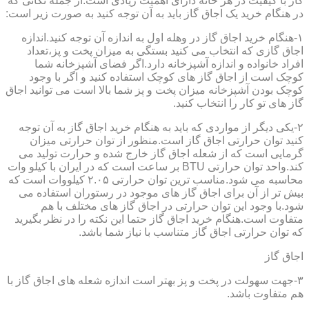
گاز با کیفیت در هر خانه دارای اهمیت زیادی است.از جمله نکاتی که
در هنگام خرید یک اجاق گاز باید به آن توجه کنید به صورت زیر است:
۱-هنگام خرید اجاق گاز در وهله اول به اندازه آن توجه کنید.اندازه
اجاق گازی که انتخاب می کنید بستگی به میزان پخت و پز،تعداد
افراد خانواده و اندازه آشپزخانه دارد.اگر فضای آشپزخانه شما
کوچک است از اجاق گاز های کوچک استفاده کنید و اگر با وجود
کوچک بودن آشپزخانه میزان پخت و پز شما بالا است می توانید اجاق
گاز های تو کار را انتخاب کنید.
۲-یکی دیگر از مواردی که باید به هنگام خرید اجاق گاز به آن توجه
کنید توان حرارتی اجاق گاز است.منظور از توان حرارتی میزان
گرمایی است که از شعله اجاق گاز خارج شده و حرارت تولید می
کند.واحد توان حرارتی BTU بر ساعت است که در ایران با کیلو وات
محاسبه می شود.مناسب ترین توان حرارتی ۲.۰۵ کیلووات است که
بیش تر از آن برای اجاق گاز های موجود در رستوران استفاده می
شود.با وجود این توان حرارتی در اجاق گاز های مختلف با هم
متفاوت است.هنگام خرید اجاق گاز حتما این نکته را در نظر بگیرید
که توان حرارتی اجاق گاز متناسب با نیاز شما باشد.
اجاق گاز
۳-جهت سهولت در پخت و پز بهتر است اندازه شعله های اجاق گاز با
هم متفاوت باشد.