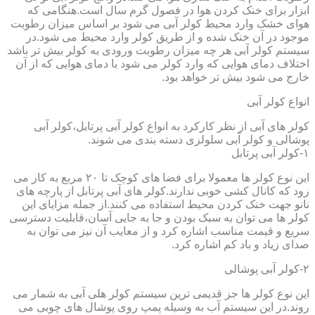
ابزار برای خنک کردن هوا در فصول گرم سال است.هنگامی که
هوای خشک وارد محیط کولر آبی می شود بر اساس میزان رطوبت
موجود در آن خنک شده و از طریق کولر وارد محیط می شود.در
سیستم کولر آبی هر چه میزان رطوبت ورودی به کولر بیش تر باشد
اختلاف دمای هوایی که وارد کولر می شود با دمای هوایی که از آن
خارج می شود بیش تر خواهد بود.
انواع کولر آبی
کولر های آبی از نظر کارکرد به انواع کولر آبی پرتابل،کولر آبی
پوشالی و کولر آبی سلولزی دسته بندی می شوند.
۱-کولر آبی پرتابل
این نوع کولر ها معمولا برای فضا های کوچک تا ۲۰ مربع به کار می
رود که کانال کشی خوبی ندارند.کولر های آبی پرتابل از پارچه های
نانو جهت خنک کردن محیط استفاده می کنند.از جمله مزایای این
کولر ها می توان به سبک بودن و جا به جایی آسان،قابلیت دسترسی
سریع و قیمت مناسب اشاره کرد و از معایب آن نیز می توان به
صدای زیاد و باد کم اشاره کرد.
۲-کولر آبی پوشالی
این نوع کولر ها جز قدیمی ترین سیستم کولر هلی آبی به شمار می
روند.در این سیستم آب به وسیله پمپ روی پوشال های چوبی می