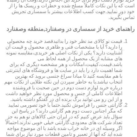
است که با این نکات کاملاً مسلح شده و خطرات و ریسک ها را از
خود دور نمایید.جهت کسب اطلاعات بیشتر با سمساری تجریش
تماس بگیرید.
راهنمای خرید از سمساری در وصفنارد,منطقه وصفنارد
قیمت نو کالای مد نظر خود را بدانیدقصد خرید چه محصولی
را دارید؟ آیا با مشخصات فنی و ظاهری محصول و قیمت آن
آشناییت دارید؟ یکی از نکات اصلی هر خریدی،مقایسه نمونه
های مشابه از یک محصول از همه لحاظ می
باشد.قیمت،کیفیت،امکانات و هر مشخصه دیگری که برای
شما اهمیت دارد را باید در سایت ها و فروشگاه های اینترنتی
با هم مقایسه کنید تا مبادا سراغ جنسی بروید که بهترین
انتخاب نباشد.با به خاطر سپردن این نکته طلایی از نکات مهم
درباره خرید لوازم دست دوم در حین صحبت با فروشنده
اطلاعات کاملی از جنس و محصول مورد نظر خواهید داشت
و از این رو می توانید برگ برنده ای در گفتگو داشته باشید.
گارانتی جنس را فراموش نکنید.حتماً با خود تصورمی نمایید
که مگر اجناس دست دوم هم گارانتی دارند؟ در پاسخ این
سؤال باید عرض کنیم که در ایران حتی کالاهای نو هم به جز
تعداد شرکت های معدودی،گارانتی خیلی خوبی ندارند.احتمالاً
اگر وسیله ای در خانه خراب شده باشد با ای موضوع مواجه
شده اید که آنها از تعمیر و تامین قطعات مورد نیاز برای شما