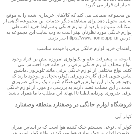
اختیارتان قرار می گیرند.
این مجموعه ضمانت می کند که کالاهای خریداری شده را به موقع
به شما تحویل دهد.برای مشاهده دیگر خدمات این مجموعه،آگاهی از
امکانات متنوع و بازدید از لوازم خانگی و شرایط خرید اقساطی
لوازم خانگی مورد نظرتان بهتر است به وب سایت این مجموعه به
آدرس https://www.homeappli.ir سر بزنید.
راهنمای خرید لوازم خانگی برقی با قیمت مناسب
با توجه به پیشرفت علم و تکنولوژی امروزه بیش تر افراد وجود
انواع مختلف لوازم خانگی برقی را در خانه خود احساس می
کنند.انواع مختلفی از لوازم خانگی برقی مانند تلویزیون،ماشین
لباس شویی،اجاق گاز،جاروبرقی،کولر،یخچال و...وجود دارند که
وجود هر یک از این لوازم برقی هنگام شروع یک زندگی ضروری
است.در این مطلب قصد داریم به بررسی دو مورد از لوازم خانگی
برقی ضروری بپردایم.لطفا تا انتهای این مطلب با ما همراه باشید.
قروشگاه لوازم خانگی در وصفنارد,منطقه وصفنارد
کولر آبی
کولر آبی نوعی سیستم خنک کننده هوا است که بر اساس میزان
رطوبت اقدام به خنک سازی هوا می کند.در واقع کولر آبی نوعی