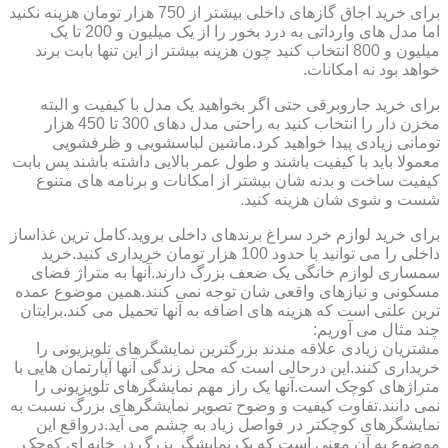
برای خرید اجاق گازهای داخلی بیشتر از 750 هزار تومان هزینه نکنید
اما مدل های وارداتی به درد بخور را از یک میلیون و 200 تا یک
میلیون و 800 انتخاب کنید چون هزینه بیشتر از این تنها بابت برند
خواهد بود نه امکانات.
برای خرید جاروبرقی حتی اگر بخواهید یک مدل با کیفیت و البته
مخزن دار را انتخاب کنید به راحتی مدل دهای 300 تا 450 هزار
تومانی زیادی پیدا خواهید کرد.ماشین لباسشویی و ظرفشویی
معمولا باید با کیفیت باشند و طول عمر بالایی داشته باشند پس بابت
کیفیت ساخت و بدنه شان بیشتر از امکانات و برنامه های متنوع
شست و شوی شان هزینه کنید.
برای خرید لوازم خرد سراغ برندهای داخلی بروید.کامل ترین غذاساز
داخلی را می توانید با حدود 100 هزار تومان خریداری کنید.خرید
سمساری لوازم خانگی یک ضعف بزرگ دارند.آنها به متراژ فضای
مسکونی و نیازهای واقعی شان توجه نمی کنند.همین موضوع عمده
ترین علتی است که هزینه های اضافه به آنها تحمیل می کند.برایتان
چند مثال می آوریم:
مشتریان زیادی علاقه مندند بزرگترین نمایشگرهای تلویزیونی را
خریداری کنند.این درحالی است که محل زندگی آنها آپارتمان هایی با
متراژهای کوچک است.آنها یک راز مهم نمایشگرهای تلویزیونی را
نمی دانند.تفاوت کیفیت و وضوح تصویر نمایشگرهای بزرگ نسبت به
نمایشگرهای کوچکتر در فواصل زیاد به چشم می آید.درواقع این
موضوع به آن معنی است که یک نمایشگر بزرگ در خانه ای کوچک