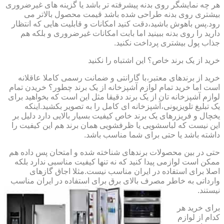
هر چه نمایشگر روی بدنه پیشرفته تر باشد یا گزینه های غیرضروری
بیشتری روی بدنه طراحی شده باشد قیمت محصول بالاتر می
رود.پس باهوش باشید،دقت کنید امکانات و قابلیت هایی که انتظار
دارید را روی بدنه ببینید اما بابت امکانات غیرضروری و بلکه هم
جذاب پول بیشتری پرداخت نکنید.
خرید از یک برند خاص؟ این اشتباه را نکنید
خرید از برندهای معتبر،با گارانتی و ضمانت رسمی کاملا عاقلانه
است اما خرید تمام لوازم آشپزخانه از یک برند چطور؟ خریدن تمام
لوازم آشپزخانه تان از یک برند دقیقا مثل این است که بخواهید برای
یک تبلیغ تلویزیونی،آشپزخانه ای کامل را به تصویر بکشید.اینکه
یخچال و فریزرهای یک برند خاص کیفیت بسیار بالایی دارد دلیل بر
این نیست که لباسشویی یا ظرفشویی همان برند هم این کیفیت را
داشته باشد یا حتی برای شما مناسب باشد.
حتی در بین محصولات برندهای شناخته شده و امتحان پس داده هم
ممکن است لوازمی پیدا کنید که نه تنها کیفیت مناسبی ندارد بلکه
اصلا برای استفاده در ایران مناسب نیست.مثلا اجاق گازهای
وارداتی به خاطر مصرف بالای برق برای استفاده در ایران مناسب
نیستند.
برای خرید هر
کدام از لوازم