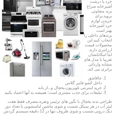
خرد یا درشت
آشپزخانه سراغ
برند متفاوتی
بروید.برای
خریدن لوازم
خرد آشپزخانه
بهتر است
برندهای داخلی را
انتخاب کنید.این
محصولات قیمت
ارزانتری دارند
اما امکاناتشان
تقریبا با مدل های
مشابه وارداتی
برابری می کند.
جاقاشق
داخل کشو فایبر گلاس
خرید اینترنتی تلویزیون،یخچال و...از بانه
تبلیغات برای جذب مشتری است؛ همیشه به آنها اعتماد نکنید
طراحی بدنه یخچال با نگین های تزئینی ونقره،مصرف فقط هفت
لیتر آب در هر سیکل شست و شوی ماشین لباسشویی یا تعداد دور
دیگ درونی،شست و شوی ظروف تنها در 12 دقیقه،سیستم گردش