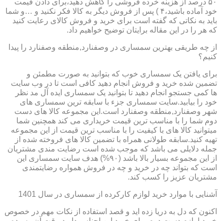
۵۰ درصد از هزینه خرده فروشی را کاهش دهید،برای دادن قیمت
خود آماده باشید،۴ ) پس از فروش دیگر به کالا فکر نکنید و …و شما
باید به نکاتی که گفته است برای خرید و فروش کالای رعایت کنید
که هر را در این مقاله برایتان توضیح خواهیم داد.
از چه طریقی بهترین سمساری در وصفنارد,منطقه وصفنارد را پیدا
کنیم؟
برای یافتن یک سمساری خوب که بتوانید به صورت مطمئن و
تضمین شده خرید و فروش انجام دهید کافی است تا در وب سایت
ها کمی جستجو انجام دهید تا بتوانید یک سمساری ایده آل مد نظر
خود را بیابید.سایت سمساری جزء با سابقه ترین سمساری های
شهر وصفنارد,منطقه وصفنارد است.این مجموعه کالا های دست
دوم شما را با مناسب ترین قیمت خریداری می کند همچنین شما
میتوانید کالا های با کیفیت را با مناسب ترین قیمت از این مجموعه
تهیه کنید.سابقه طولانی همراه با تضمین کالا های فروخته شده از
جمله دلایلی می باشد که موجب شده است رضایت مندی مشتریان
از این مجموعه بسیار بالا باشد (۹۰%) هدف سایت سمساری این
است که بتواند چه در خرید و چه در فروش همواره رضایتمندی
مشتریان عزیز را کسب کند.
آشنایی با موارد خرید لوازم کارکرده از سمساری در سال 1401
اکنون که دل به دریا زده اید و قصد استفاده از نکات مهم در خصوص
خرید لوازم دست دوم برای خرید این اجناس دارید،وقت آن رسیده