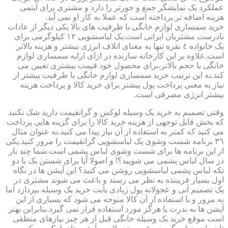
عملکرد یک نمایشگر جمع و جورتر را دارد و مشتری برای آیتمی
هزینه اضافه تر پرداخته است که عملا به کار او نمی آید.
خرید سمساری لوازم خانگی با ظرفیت های بالا یکی دیگر از عادات
نادرست مشتریان ایرانی است.یک لباسشویی ١٢ کیلوگرمی برای
یک خانواده ٤ نفره تنها به معنای اتلاف انرژی بیشتر و هزینه بالاتر
است.علاوه بر این کارخانه سازنده در ازای ارایه سمساری لوازم
خانگی با حجم بالاتر،برای محصول خود قیمت بیشتری تعیین می
کند.به این ترتیب خرید سمساری لوازم خانگی با ظرفیت بیشتر از
نیاز به معنی پرداخت پول بیشتر برای خرید کالا و پرداخت هزینه
بیشتر انرژی مصرفی است.
وقتی تصمیم به خرید یک وسیله لوکس و گرانقیمت دارید شک نکنید
که بخش قابل توجهی از هزینه خرید کالا را برای گزینه هایی پرداخت
می کنید که کمتر به استفاده از آن نیاز پیدا می کنید.به عنوان مثال
٣٦ برنامه شست وشوی یک لباسشویی گرانقیمت را مرور کنید.یکی
از این برنامه ها برای شست وشوی لباس پشمی است.شما چند بار
در سال لباس پشمی می شویید؟! و اصولا آیا برای شستن یک یا دو
تکه لباس پشمی لباسشویی روشن می کنید؟ این آپشن ها در نگاه
اول بسیار فریبنده به نظر می رسند و باعث می شوند مشتری در
یک تصمیم آنی و عجولانه پول زیادی بابت خرید یک وسیله بپردازد اما
به مرور و با استفاده از آن کالا متوجه می شود که بسیاری از این
آپشن ها به ندرت یا هرگز مورد استفاده قرار نمی گیرد.بنابراین بهتر
است موقع خرید یک وسیله خانگی قبل از هر چیز نیازهای منطقی