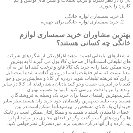
تان را در نظر بگیرید و فریب تجملات و آپشن های لوکس و کم
کاربرد را نخورید.
خرید سمساری لوازم خانگی
خرید سمساری لوازم خانگی برای جهیزیه
بهترین مشاوران خرید سمساری لوازم
خانگی چه کسانی هستند؟
به شعارهای تبلیغاتی اهمیت ندهید.اغراق یکی از شگردهای شرکت
های تبلیغاتی است.آنها از صاحبان کالا پول می گیرند تا به بهترین
وجه ممکن شما را به خرید یک کالا قانع و ترغیب کنند اما این به آن
معنا نیست که تمام حقیقت با شما در میان گذاشته شده است.قبل
از این که فریفته تبلیغات شوید درباره آن کالا و معایبش پرس و جو
کنید یا در اینترنت جست وجو کنید.یادتان باشد رقبای آن کالا در سایر
برندها را نیز با دقت بررسی کنید تا بتوانید تصمیم بهتری
بگیرید.بهترین راهنمای شما برای خرید یک وسیله نه فروشندگان
هستند و نه تبلیغات.بهترین راهنمایان خود خریداران هستند.نظر سایر
خریداران یک کالای مشخص را بپرسید.آنها ممکن است در بین
اعضای فامیلتان باشند یا همسایه و همکارانتان.ممکن است در تاپیک
ها و گروه های گپ و گفت وگو در فضای مجازی نیز بتوانید آنها را
پیدا کرده و از آنها درباره معایب برند موردنظرتان نظرخواهی کنید.