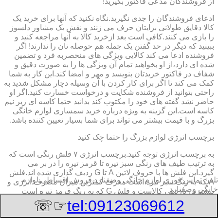
از فروشندگان مدعی فاکتور بگیرید!
ادعای فروشندگان را جدی نگیرید.نگاه نکنید که آنها برای خرید یک
کالا دقایق طولانی برایتان حرف می زنند و نقش یک مشاور دلسوز
را بازی می کنند.کافی است بعد ازخرید کالا به آنها مراجعه کنید و
ببینید که دیگر در حد گفتن یک جمله هم حوصله تان را ندارند! اگر
فروشنده ادعا می کند کالایی ویژگی های منحصربه فرد و تضمین
شده ای دارد،از او بخواهید تمام آن ویژگی ها را به صورت دقیق و
شفاف در فاکتور خریدتان بنویسد و مهر و امضا کند.این کار به شما
کمک می کند تا اگر برای کار کردن با آن وسیله دچار مشکل شدید به
راحتی بتوانید از فروشنده شکایت و درخواست خسارت کنید.اگر او
حاضر نشد گفته های خود را مکتوب کند بدانید حتما کاسه ای زیر نیم
کاسه است.این گزینه به ویژه درباره خرید سمساری لوازم خانگی
بزرگ و با قیمت بیشتر می تواند برای شما بسیار تعیین کننده باشد.
برچسب انرژی لوازم بزرگ را حتما چک کنید
به برچسب انرژی توجه کنید.برچسب انرژی ٧ فلش رنگی است که
به ترتیب طیف های رنگی سبز تیره تا قرمز تیره را در بر می
گیرد.این فلش ها با حروف لاتین A تا G ردیف گذاری شده اند.فلش
تلفن تماس فوری
لوازم خانگی وصفنارد,فروش اقساطی لوازم
A که به رنگ سبز تیره است معرف کمترین میزان مصرف انرژی و
خانگی وصفنارد
بیشترین بازدهی کالاست و فلش G که به رنگ قرمز تیره است
معرف بیشترین میزان مصرف انرژی و کمترین بازدهی است.هرچه
☞☏
tel:09123069612
درجه کیفیت مصرف انرژی وسیله به گزینه A نزدیک تر باشد وسیله