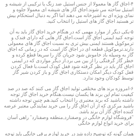
۴-اجاق گاز ها معمولا از جنس استیل ضد زنگ یا ترکیبی از شیشه و
استیل ساخته می شوند.اجاق گاز های شیشه ای معمولا جلوه و
نمای ویژه ای به آشپزخانه می دهند اما اگر به دنبال استحکام بیش
تر هستید اجاق گاز های استیل را انتخاب کنید.
۵-یکی دیگر از موارد مهمی که در هنگام خرید اجاق گاز باید به آن
توجه کنید ایمنی اجاق گاز است.اجاق گاز هایی که دارای فندک و
ترموکوپل هستند ایمنی بیش تری به نسبت اجاق گاز های معمولی
دارند.ترموکوپل قطعه ای در اجاق گاز است که در زمانی که اجاق
گاز به وسیله باد خاموش شود جریان گاز را سریعا قطع کرده و
خطر گاز گرفتگی را از بین می برد.از دیگر مواردی که در ایمنی
اجاق گاز باید در نظر گرفته شود قفل کودک است.با فعال کردن
قفل کودک دیگر امکان دستکاری اجاق گاز و باز کردن شیر گاز
توسط کودکان وجود ندارد.
۶-امروزه برند های مختلفی تولید اجاق گاز می کنند که صد در صد
کیفیت تمام این برند ها یکسان نیست.هنگام خرید اجاق گاز توجه
داشته باشید که برند معتبری را انتخاب کنید.هم چنین توجه داشته
باشید مرکزی که از آن اجاق گاز را می خرید نمایندگی معتبر عرضه
کننده اجاق گاز آن برند باشد.
"فروشگاه لوازم خانگی در وصفنارد,منطقه وصفنارد" راهی آسان
برای خرید انواع لوازم خانگی
همان گونه که توضیح داده شد در خرید لوازم برقی خانگی باید توجه