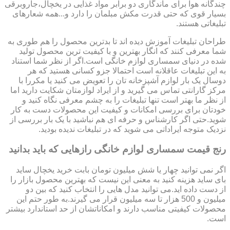
چندگانه هوا برای ماندگاری دو برابر مواد غذایی در یخچال،جاروبرقی
بسیار قوی که حتی قدرت مکش مبلمان را دارد و...همه شعارهای
تبلیغاتی هستند.
طراحان تبلیغات آموزش دیده اند تا بدترین محصول را هم طوری به
شما معرفی کنند که انگار بهترین و با کیفیت ترین محصول تولید
شده در دنیای سمساری لوازم خانگی است.اگر از نظر شما استناد
به این تبلیغات عاقلانه است احتمالا جزو کسانی هستید که هر
دوسال یک بار لوازم آشپزخانه تان را تعویض می کنید یا مکررا با
مرکز گارانتی تماس می گیرید و از ایراد لوازمتان شکایت دارید اما
از نظر ما بهتر است تنها تبلیغات را به چشم معرفی نگاه کنید و
خودتان برای بررسی امکانات و کیفیت این محصولات دست به کار
شوید.حتی اگر کارشناس و حرفه ای هم نباشید با یک بار بررسی از
نزدیک متوجه ایراداتی می شوید که در تبلیغات ندیده بودید.
رنج قیمت سمساری لوازم خانگی رازهایی که باید بدانید
اگر نمی توانید چهار یا شش میلیون تومان بابت خرید یخچال ساید
بای ساید هزینه کنید به معنی این نیست که بهترین محصول بازار را
از دست داده اید.می توانید مدل هایی را انتخاب کنید که بین دو
میلیون و 500 هزار تا سه میلیون قرار می گیرند.به طور حتم این
محصولات کیفیتی مناسب دارند و امکاناتشان از حد استاندارد بیشتر
است.