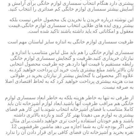
بیشتری دارد هنگام انتخاب سمساری لوازم خانگی برای آرامش و
آسایش بیشتر سمساری لوازم خانگی کم صداتری را انتخاب کنید.
این نوشته درباره خریدن یا نخریدن یک محصول خاص نیست بلکه
بیشتر روی ایده های طلایی انتخاب سمساری لوازم خانگی،قیمت
معقول و امکاناتی که باید داشته باشند تاکید شده است.
ظرفیت سمساری لوازم خانگی به اندازه سایز لباستان مهم است
سمساری لوازم خانگی را هم باید مثل لباس متناسب با اندازه و
نیازتان خریداری کنید.ظرفیت و گنجایش سمساری لوازم خانگی
رابطه مستقیم با قیمت آنها دارد.هر چه ظرفیت محصول انتخابی
تان بالاتر باشد مبلغ بیشتری بابت خرید آن پرداخت خواهید کرد.به
علاوه اگر محصولی با گنجایش بیشتر از نیازتان بخرید در طولانی
مدت هزینه بیشتری پرداخت خواهید کرد که به لحاظ اقتصادی اصلا
به صرفه نیست.
از طرفی نه تنها به خاطر هزینه بلکه به خاطر ابعاد سمساری لوازم
خانگی هم مراقب ظرفیت آنها باشید.ابعاد لوازم آشپزخانه تان باید
کاملا متناسب با فضای آشپزخانه انتخاب شوند.با این کار هم فضای
بیشتری به لوازم می دهیدتا بهتر کار کنند و بازده بالاتری داشته
باشند و هم خودتان استفاده راحت تری خواهید داشت.برای مثال
حتی اگر بودجه تان به شما اجازه می دهد ماشین ظرفشویی 12
نفره بخرید و آشپزخانه تان فضای کافی برای قرار دادن آن را ندارد