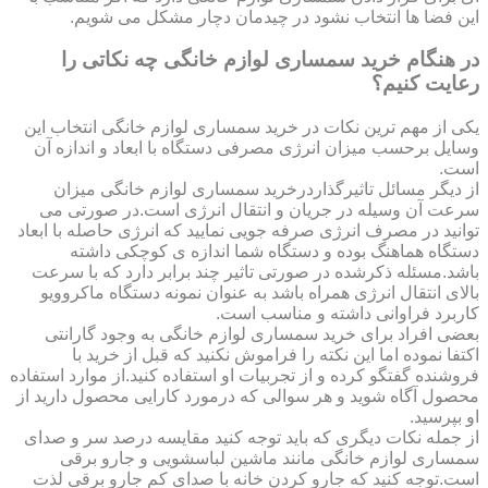
این فضا ها انتخاب نشود در چیدمان دچار مشکل می شویم.
در هنگام خرید سمساری لوازم خانگی چه نکاتی را
رعایت کنیم؟
یکی از مهم ترین نکات در خرید سمساری لوازم خانگی انتخاب این
وسایل برحسب میزان انرژی مصرفی دستگاه با ابعاد و اندازه آن
است.
از دیگر مسائل تاثیرگذاردرخرید سمساری لوازم خانگی میزان
سرعت آن وسیله در جریان و انتقال انرژی است.در صورتی می
توانید در مصرف انرژی صرفه جویی نمایید که انرژی حاصله با ابعاد
دستگاه هماهنگ بوده و دستگاه شما اندازه ی کوچکی داشته
باشد.مسئله ذکرشده در صورتی تاثیر چند برابر دارد که با سرعت
بالای انتقال انرژی همراه باشد به عنوان نمونه دستگاه ماکروویو
کاربرد فراوانی داشته و مناسب است.
بعضی افراد برای خرید سمساری لوازم خانگی به وجود گارانتی
اکتفا نموده اما این نکته را فراموش نکنید که قبل از خرید با
فروشنده گفتگو کرده و از تجربیات او استفاده کنید.از موارد استفاده
محصول آگاه شوید و هر سوالی که درمورد کارایی محصول دارید از
او بپرسید.
از جمله نکات دیگری که باید توجه کنید مقایسه درصد سر و صدای
سمساری لوازم خانگی مانند ماشین لباسشویی و جارو برقی
است.توجه کنید که جارو کردن خانه با صدای کم جارو برقی لذت