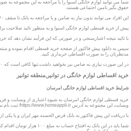
شما می توانید لوازم خانگی اسنوا را با مراجعه به این مجموعه به ص
حقوق بگیر تامین اجتماعی هستند.
این افراد می توانند بدون نیاز به ضامن و یا مراجعه به بانک تا سقف ۷۰ میلیون تومان اعتبار دریافت نموده و اقساط خود را به صورت ۶ تا ۱۲ ماهه پرداخت نمایند.
پیش از خرید قسطی لوازم خانگی اسنوا و به منظور تائید صلاحیت برای
با تائید نتیجه اعتبارسنجی و در صورتی که این فرآیند نشان دهد که خر
سپس به دانلود پیش فاکتور از صفحه خرید قسطی اقدام نموده و منتظر
مدنظرتان را به صورت اقساطی خریداری کنید.
در این صورت نیازی به ضامن نیز نخواهید داشت.تنها کافی است که ۳۰ درصد از مبلغ کل کالا را به صورت پیش پرداخت،پرداخت نموده و مابقی مبلغ را در اقساط ؟،؟؟ و یا ؟؟ ماهه بپردازید.
خرید اقساطی لوازم خانگی در توانیر,منطقه توانیر
شرایط خرید اقساطی لوازم خانگی امرسان
خرید قسطی لوازم خانگی امرسان به شیوه اعتباری از وبسایت و فرو
وبسایت این مجموعه به آدرس https://www.homeappli.ir/ ثبت نام نمایید و یک پیش فاکتور دریافت کنید.
با دریافت این پیش فاکتور به بانک قرض الحسنه مهر ایران و یا یکی
شما باید در این بانک به افتتاح