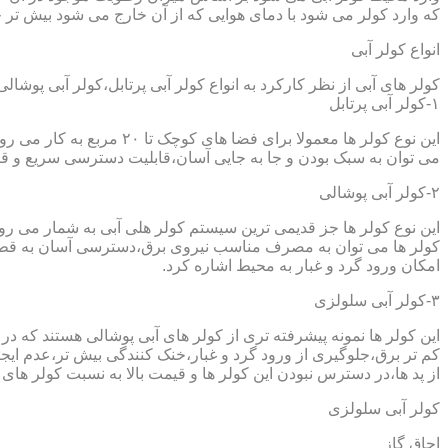
که وارد کولر می شود با دمای هوایی که از آن خارج می شود بیش تر خ
انواع کولر آبی
کولر های آبی از نظر کارکرد به انواع کولر آبی پرتابل،کولر آبی پوشا
۱-کولر آبی پرتابل
این نوع کولر ها معمولا ب
می توان به سبک بودن و جا به جایی آسان،قابلیت دسترسی سریع و قیم
۲-کولر آبی پوشالی
این نوع کولر ها جز قدیمی ترین سیستم کولر هلی آبی به شمار می ر
کولر ها می توان به مصرف مناسب نیروی برق،دسترسی آسان به قطعا
امکان ورود گرد و غبار به محیط اشاره کرد.
۳-کولر آبی سلولزی
این کولر ها نمونه پیشرفته تری از کولر های آبی پوشالی هستند که 
کم تر برق،جلوگیری از ورود گرد و غبار،خنک کنندگی بیش تر،عدم ایجا
از پد ها،در دسترس نبودن این کولر ها و قیمت بالا به نسبت کولر های 
کولر آبی سلولزی
اجاق گاز