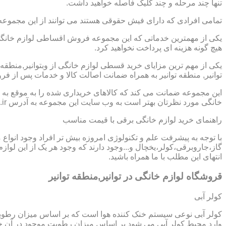
تنها چند مرحله و چند کلیک فاصله خواهید داشت.
تمامی افرادی که دارای فیش حقوقی هستند می توانند از این مجموعه
یکی از مهمترین خدماتی که این مجموعه فروش اقساطی لوازم خانگی در
هیچ گونه هزینه ای پرداخت نخواهید کرد.
یکی از مهم ترین مزایای خرید قسطی لوازم خانگی از وبتوانیر,منطق
توانیر, منطقه توانیر به همراه ضمانت اصالت کالا و خدمات پس از فر
این مجموعه ضمانت می کند که کالاهای خریداری شده را به موقع به ش
خانگی مورد نظرتان بهتر است به وب سایت این مجموعه به آدرس https://www.homeappli.ir سر بزنید.
راهنمای خرید لوازم خانگی برقی با قیمت مناسب
با توجه به پیشرفت علم و تکنولوژی امروزه بیش تر افراد وجود انواع
گاز،جاروبرقی،کولر،یخچال و...وجود دارند که وجود هر یک از این لو
انتهای این مطلب با ما همراه باشید.
قروشگاه لوازم خانگی در توانیر,منطقه توانیر
کولر آبی
کولر آبی نوعی سیستم خنک کننده هوا است که بر اساس میزان رطوب
وارد محیط کولر آبی می شود بر اساس میزان رطوبت موجود در آن خن