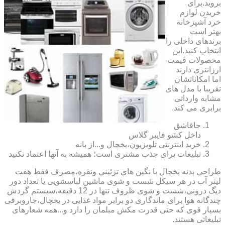
بروید.برای
خریدن لوازم
خرد آشپزخانه
بهتر است
برندهای داخلی را
انتخاب کنید.این
محصولات قیمت
ارزانتری دارند
اما امکاناتشان
تقریبا با مدل های
مشابه وارداتی
برابری می کند.
جاقاشق
داخل کشو فایبر گلاس
خرید اینترنتی تلویزیون،یخچال و...از بانه
تبلیغات برای جذب مشتری است؛ همیشه به آنها اعتماد نکنید
طراحی بدنه یخچال با نگین های تزئینی ونقره،مصرف فقط هفت
لیتر آب در هر سیکل شست و شوی ماشین لباسشویی یا تعداد دور
دیگ درونی،شست و شوی ظروف تنها در 12 دقیقه،سیستم گردش
چندگانه هوا برای ماندگاری دو برابر مواد غذایی در یخچال،جاروبرقی
بسیار قوی که حتی قدرت مکش مبلمان را دارد و...همه شعارهای
تبلیغاتی هستند.