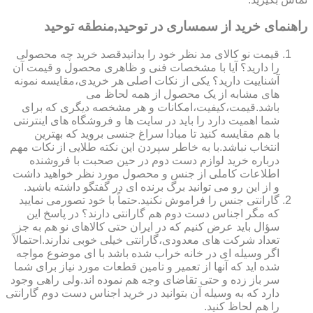
راهنمای خرید از سمساری در توحید,منطقه توحید
قیمت نو کالای مد نظر خود را بدانیدقصد خرید چه محصولی
را دارید؟ آیا با مشخصات فنی و ظاهری محصول و قیمت آن
آشناییت دارید؟ یکی از نکات اصلی هر خریدی،مقایسه نمونه
های مشابه از یک محصول از همه لحاظ می
باشد.قیمت،کیفیت،امکانات و هر مشخصه دیگری که برای
شما اهمیت دارد را باید در سایت ها و فروشگاه های اینترنتی
با هم مقایسه کنید تا مبادا سراغ جنسی بروید که بهترین
انتخاب نباشد.با به خاطر سپردن این نکته طلایی از نکات مهم
درباره خرید لوازم دست دوم در حین صحبت با فروشنده
اطلاعات کاملی از جنس و محصول مورد نظر خواهید داشت
و از این رو می توانید برگ برنده ای در گفتگو داشته باشید.
گارانتی جنس را فراموش نکنید.حتماً با خود تصورمی نمایید
که مگر اجناس دست دوم هم گارانتی دارند؟ در پاسخ این
سؤال باید عرض کنیم که در ایران حتی کالاهای نو هم به جز
تعداد شرکت های معدودی،گارانتی خیلی خوبی ندارند.احتمالاً
اگر وسیله ای در خانه خراب شده باشد با ای موضوع مواجه
شده اید که آنها از تعمیر و تامین قطعات مورد نیاز برای شما
سر باز زده و حتی تقاضای وجه هم نموده اند.ولی راهی وجود
دارد که به وسیله آن بتوانید در خرید اجناس دست دوم گارانتی
را هم لحاظ کنید.