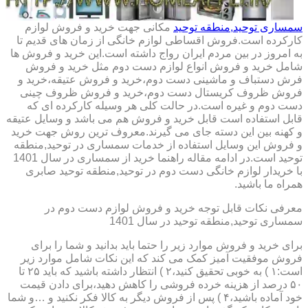
سمساری توحید,منطقه توحید
مکانی جهت خرید و فروش لوازم
کارکرده است.فروش اقساطی لوازم خانگی از زمان های قدیم تا
به امروز در بین مردم ایران رواج داشته است.این خرید و فروش ها
شامل خرید و فروش انواع لوازم دست دوم مثل خرید و فروش
فرش دستباف و ماشینی دست دوم،خرید و فروش عتیقه،خرید و
فروش ظروف کریستال دست دوم،خرید و فروش ظروف چینی
دست دوم و غیره است.در حالت کلی هر وسیله کارکرده ای که
قابل استفاده است قابل خرید و فروش هم می باشد و وسایل عتیقه
و کهنه بین این دسته جای می گیرند.معروف ترین روش جهت خرید
و فروش این وسایل استفاده از خدمات سمساری در توحید,منطقه
توحید است.در ادامه مقاله راهنما خرید از سمساری در سال 1401
با خریدار لوازم خانگی دست دوم در توحید,منطقه توحید صابری
همراه ما باشید.
معرفی نکات قابل توجه خرید و فروش لوازم دست دوم در
سمساری توحید,منطقه توحید در سال 1401
برای خرید و فروش موارد زیر را حتما باید بدانید و شما را برای
فروش موفقیت آمیز کمک می کند که این نکات شامل موارد زیر
است:۱ ) به خوبی تحقیق کنید،۲ ) انتظار داشته باشید که باید ۲۵ تا
۵۰ درصد از هزینه خرده فروشی را کاهش دهید،برای دادن قیمت
خود آماده باشید،۴ ) پس از فروش دیگر به کالا فکر نکنید و …و شما