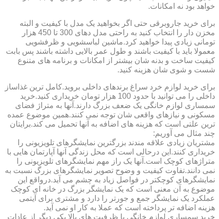
خواهد بود نه امکانات.
برای خرید جاروبرقی حتی اگر بخواهید یک مدل با کیفیت و البته
مخزن دار را انتخاب کنید به راحتی مدل دهای 300 تا 450 هزار
تومانی زیادی پیدا خواهید کرد.ماشین لباسشویی و ظرفشویی
معمولا باید با کیفیت باشند و طول عمر بالایی داشته باشند پس بابت
کیفیت ساخت و بدنه شان بیشتر از امکانات و برنامه های متنوع
شست و شوی شان هزینه کنید.
برای خرید لوازم خرد سراغ برندهای داخلی بروید.کامل ترین غذاساز
داخلی را می توانید با حدود 100 هزار تومان خریداری کنید.خرید
سمساری لوازم خانگی یک ضعف بزرگ دارند.آنها به متراژ فضای
مسکونی و نیازهای واقعی شان توجه نمی کنند.همین موضوع عمده
ترین علتی است که هزینه های اضافه به آنها تحمیل می کند.برایتان
چند مثال می آوریم:
مشتریان زیادی علاقه مندند بزرگترین نمایشگرهای تلویزیونی را
خریداری کنند.این درحالی است که محل زندگی آنها آپارتمان هایی با
متراژهای کوچک است.آنها یک راز مهم نمایشگرهای تلویزیونی را
نمی دانند.تفاوت کیفیت و وضوح تصویر نمایشگرهای بزرگ نسبت به
نمایشگرهای کوچکتر در فواصل زیاد به چشم می آید.درواقع این
موضوع به آن معنی است که یک نمایشگر بزرگ در خانه ای کوچک
عملکرد یک نمایشگر جمع و جورتر را دارد و مشتری برای آیتمی
هزینه اضافه تر پرداخته است که عملا به کار او نمی آید.
خرید سمساری لوازم خانگی با ظرفیت های بالا یکی دیگر از عادات