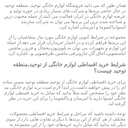
همان طور که می دانید فروشگاه لوازم خانگی توحید, منطقه توحید
در حال حاضر برندها و شرکت های بسیار زیادی در حوزه تولید و
عرضه لوازم خانگی در ایران فعالیت می کنند.از جمله محبوب ترین
و شناخته شده ترین این برندها می توان به شرکت سازنده
اسنوا،پاکشوما و امرسان اشاره کرد.
مجموعه در شرایط کنونی لوازم خانگی مورد نیاز متقاضیان را از
این برندها فراهم کرده و در اختیار خریداران قرار می دهد.از جمله
این لوازم و تجهیزات می توان به تلویزیون،یخچال و فریزر،ماشین
لباسشویی،اجاق گاز،جاروبرقی،ماشین ظرفشویی و...اشاره کرد.
شرایط خرید اقساطی لوازم خانگی از توحید,منطقه
توحید چیست؟
برای خرید اقساطی لوازم خانگی از توحید,منطقه توحید مسیر ساده
ای را در پیش خواهید داشت.در ابتدا لازم است برند لوازم خانگی مد
نظر خود را مشخص کنید.مثلاً بدانید که تمایل به خرید قسطی لوازم
خانگی اسنوا دارید یا امرسان و پاکشوما را برای این خرید در نظر
گرفته اید.
توجه داشته باشید که مراحل و شرایط خرید اقساطی محصولات
مختلف از هر کدام از این برندها با دیگری تفاوت هایی دارد.از سوی
دیگر باید بدانید که تمایل دارید خریدهای خود را از این مجموعه به