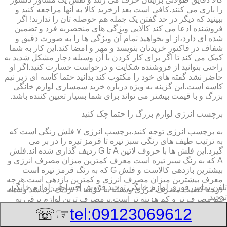
را بازی می کنند.کافی است بعد ازخرید کالا به آنها مراجعه کنید و
ببینید که دیگر در حد گفتن یک جمله هم حوصله تان را ندارند! اگر
فروشنده ادعا می کند کالایی ویژگی های منحصربه فرد و تضمین
شده ای دارد،از او بخواهید تمام آن ویژگی ها را به صورت دقیق و
شفاف در فاکتور خریدتان بنویسد و مهر و امضا کند.این کار به شما
کمک می کند تا اگر برای کار کردن با آن وسیله دچار مشکل شدید به
راحتی بتوانید از فروشنده شکایت و درخواست خسارت کنید.اگر او
حاضر نشد گفته های خود را مکتوب کند بدانید حتما کاسه ای زیر نیم
کاسه است.این گزینه به ویژه درباره خرید سمساری لوازم خانگی
بزرگ و با قیمت بیشتر می تواند برای شما بسیار تعیین کننده باشد.
برچسب انرژی لوازم بزرگ را حتما چک کنید
به برچسب انرژی توجه کنید.برچسب انرژی ٧ فلش رنگی است که
به ترتیب طیف های رنگی سبز تیره تا قرمز تیره را در بر می
گیرد.این فلش ها با حروف لاتین A تا G ردیف گذاری شده اند.فلش
A که به رنگ سبز تیره است معرف کمترین میزان مصرف انرژی و
بیشترین بازدهی کالاست و فلش G که به رنگ قرمز تیره است
معرف بیشترین میزان مصرف انرژی و کمترین بازدهی است.هرچه
تلفن تماس فوری
لوازم خانگی توحید,فروش اقساطی لوازم خانگی
درجه کیفیت مصرف انرژی وسیله به گزینه A نزدیک تر باشد وسیله
توحید
کم مصرف تر و کم هزینه تر است.پرمصرف ترین لوازم برقی به
ترتیب یخچال،ماشین لباسشویی،فریزر و ماشین ظرفشویی
☞☏
tel:09123069612
است.دقت به برچسب انرژی برای این وسایل اهمیت بیشتری دارد.