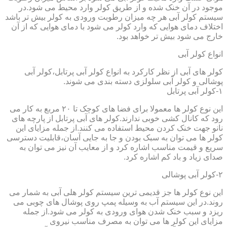
موجود در آن خنک شده و از طریق کولر وارد محیط می شود.در
سیستم کولر آبی هر چه میزان رطوبت ورودی به کولر بیش تر باشد
اختلاف دمای هوایی که وارد کولر می شود با دمای هوایی که از آن
خارج می شود بیش تر خواهد بود.
انواع کولر آبی
کولر های آبی از نظر کارکرد به انواع کولر آبی پرتابل،کولر آبی
پوشالی و کولر آبی سلولزی دسته بندی می شوند.
۱-کولر آبی پرتابل
این نوع کولر ها معمولا برای فضا های کوچک تا ۲۰ مربع به کار می
رود که کانال کشی خوبی ندارند.کولر های آبی پرتابل از پارچه های
نانو جهت خنک کردن محیط استفاده می کنند.از جمله مزایای این
کولر ها می توان به سبک بودن و جا به جایی آسان،قابلیت دسترسی
سریع و قیمت مناسب اشاره کرد و از معایب آن نیز می توان به
صدای زیاد و باد کم اشاره کرد.
۲-کولر آبی پوشالی
این نوع کولر ها جز قدیمی ترین سیستم کولر هلی آبی به شمار می
روند.در این سیستم آب به وسیله پمپ روی پوشال های چوبی می
ریزد و سبب خنک شدن هوای ورودی به کولر می شود.از جمله
مزایای این کولر ها می توان به مصرف مناسب نیروی