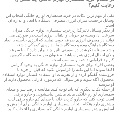
رعایت کنیم؟
یکی از مهم ترین نکات در خرید سمساری لوازم خانگی انتخاب این
وسایل برحسب میزان انرژی مصرفی دستگاه با ابعاد و اندازه آن
است.
از دیگر مسائل تاثیرگذاردرخرید سمساری لوازم خانگی میزان
سرعت آن وسیله در جریان و انتقال انرژی است.در صورتی می
توانید در مصرف انرژی صرفه جویی نمایید که انرژی حاصله با ابعاد
دستگاه هماهنگ بوده و دستگاه شما اندازه ی کوچکی داشته
باشد.مسئله ذکرشده در صورتی تاثیر چند برابر دارد که با سرعت
بالای انتقال انرژی همراه باشد به عنوان نمونه دستگاه ماکروویو
کاربرد فراوانی داشته و مناسب است.
بعضی افراد برای خرید سمساری لوازم خانگی به وجود گارانتی
اکتفا نموده اما این نکته را فراموش نکنید که قبل از خرید با
فروشنده گفتگو کرده و از تجربیات او استفاده کنید.از موارد استفاده
محصول آگاه شوید و هر سوالی که درمورد کارایی محصول دارید از
او بپرسید.
از جمله نکات دیگری که باید توجه کنید مقایسه درصد سر و صدای
سمساری لوازم خانگی مانند ماشین لباسشویی و جارو برقی
است.توجه کنید که جارو کردن خانه با صدای کم جارو برقی لذت
بیشتری دارد هنگام انتخاب سمساری لوازم خانگی برای آرامش و
آسایش بیشتر سمساری لوازم خانگی کم صداتری را انتخاب کنید.