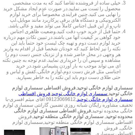
خیلی ساده از فروشنده تقاضا کنید که به مدت مشخصی
محصول را تست می نمایید.در صورت عدم ایجاد مشکل خرید
را نهایی می کنید.چنین فرایندی مخصوصاً برای خرید لوازم
الکترونیکی و دستگاه های برقی پرکاربرد مانند موبایل،لپ
تاپ و از این قبیل اجناس کاملاً می تواند مفید و عالی باشد.
حتماً قبل از خرید خوب دقت کنید.وضعیت ظاهری اجناس
خود گواهی بر کیفیت آنها می باشند.در تبیین نکات مهم درباره
خرید لوازم دست دوم و تهیه چک لیست خود حتماً باید این
نکته را نیز لحاظ کنید که خودتان شخصاً قبل از اقدام به واریز
هر وجهی در محل حاضر شده و از نزدیک جنس دست دوم را
مشاهده و سپس آن را خریداری نمایید.عدم توجه به چنین نکته
ای می تواند موجب به بار آوردن پشیمانی شود.در خرید
اجناسی مثل فرش دست دوم،لوازم خانگی،کفش و لباس و
حتی طلای دست دوم باید این نکته را به خاطر بسپارید.
سمساری لوازم خانگی توحید
,
فروش اقساطی سمساری لوازم
خانگی توحید
سمساری لوازم خانگی توحید
,
فروش اقساطی
سمساری لوازم خانگی توحید
,09123069612 آقای میثم افسری-با
تخفیف مشاوره رایگان شبانه روزی تضمین گارانتی سمساری لوازم
خانگی محدوده توحید,
فروش اقساطی سمساری لوازم خانگی
محدوده توحید
,
سمساری لوازم خانگی منطقه توحید
,فروش
اقساطی سمساری لوازم خانگی منطقه توحید,سمساری لوازم
خانگی,
فروش
اقساطی سمساری