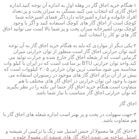
۱-هنگام خرید اجاق گاز در وهله اول به اندازه آن توجه کنید.اندازه
اجاق گازی که انتخاب می کنید بستگی به میزان پخت و پز،تعداد
افراد خانواده و اندازه آشپزخانه دارد.اگر فضای آشپزخانه شما
کوچک است از اجاق گاز های کوچک استفاده کنید و اگر با وجود
کوچک بودن آشپزخانه میزان پخت و پز شما بالا است می توانید اجاق
گاز های تو کار را انتخاب کنید.
۲-یکی دیگر از مواردی که باید به هنگام خرید اجاق گاز به آن توجه
کنید توان حرارتی اجاق گاز است.منظور از توان حرارتی میزان
گرمایی است که از شعله اجاق گاز خارج شده و حرارت تولید می
کند.واحد توان حرارتی BTU بر ساعت است که در ایران با کیلو وات
محاسبه می شود.مناسب ترین توان حرارتی ۲.۰۵ کیلووات است که
بیش تر از آن برای اجاق گاز های موجود در رستوران استفاده می
شود.با وجود این توان حرارتی در اجاق گاز های مختلف با هم
متفاوت است.هنگام خرید اجاق گاز حتما این نکته را در نظر بگیرید
که توان حرارتی اجاق گاز متناسب با نیاز شما باشد.
اجاق گاز
۳-جهت سهولت در پخت و پز بهتر است اندازه شعله های اجاق گاز با
هم متفاوت باشد.
۴-اجاق گاز ها معمولا از جنس استیل ضد زنگ یا ترکیبی از شیشه و
استیل ساخته می شوند.اجاق گاز های شیشه ای معمولا جلوه و