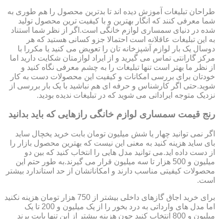
طراحان تبلیغات آموزش دیده اند تا بدترین محصول را هم طوری به
شما معرفی کنند که انگار بهترین و با کیفیت ترین محصول تولید
شده در دنیای سمساری لوازم خانگی است.اگر از نظر شما استناد
به این تبلیغات عاقلانه است احتمالا جزو کسانی هستید که هر
دوسال یک بار لوازم آشپزخانه تان را تعویض می کنید یا مکررا با
مرکز گارانتی تماس می گیرید و از ایراد لوازمتان شکایت دارید اما
از نظر ما بهتر است تنها تبلیغات را به چشم معرفی نگاه کنید و
خودتان برای بررسی امکانات و کیفیت این محصولات دست به کار
شوید.حتی اگر کارشناس و حرفه ای هم نباشید با یک بار بررسی از
نزدیک متوجه ایراداتی می شوید که در تبلیغات ندیده بودید.
رنج قیمت سمساری لوازم خانگی رازهایی که باید بدانید
اگر نمی توانید چهار یا شش میلیون تومان بابت خرید یخچال ساید
بای ساید هزینه کنید به معنی این نیست که بهترین محصول بازار را
از دست داده اید.می توانید مدل هایی را انتخاب کنید که بین دو
میلیون و 500 هزار تا سه میلیون قرار می گیرند.به طور حتم این
محصولات کیفیتی مناسب دارند و امکاناتشان از حد استاندارد بیشتر
است.
برای خرید اجاق گازهای داخلی بیشتر از 750 هزار تومان هزینه نکنید
اما مدل های وارداتی به درد بخور را از یک میلیون و 200 تا یک
میلیون و 800 انتخاب کنید چون هزینه بیشتر از این تنها بابت برند