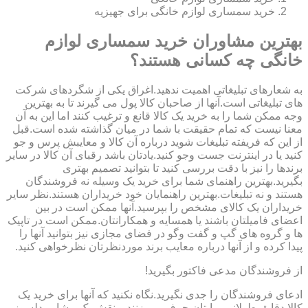
خرید سمساری لوازم خانگی برای جهیزیه
بهترین مشاوران خرید سمساری لوازم
خانگی چه کسانی هستند؟
به شعارهای تبلیغاتی اهمیت ندهید.اغراق یکی از شگردهای شرکت
های تبلیغاتی است.آنها از صاحبان کالا پول می گیرند تا به بهترین
وجه ممکن شما را به خرید یک کالا قانع و ترغیب کنند اما این به آن
معنا نیست که تمام حقیقت با شما در میان گذاشته شده است.قبل
از این که فریفته تبلیغات شوید درباره آن کالا و معایبش پرس و جو
کنید یا در اینترنت جست وجو کنید.یادتان باشد رقبای آن کالا در سایر
برندها را نیز با دقت بررسی کنید تا بتوانید تصمیم بهتری
بگیرید.بهترین راهنمای شما برای خرید یک وسیله نه فروشندگان
هستند و نه تبلیغات.بهترین راهنمایان خود خریداران هستند.نظر سایر
خریداران یک کالای مشخص را بپرسید.آنها ممکن است در بین
اعضای فامیلتان باشند یا همسایه و همکارانتان.ممکن است در تاپیک
ها و گروه های گپ و گفت وگو در فضای مجازی نیز بتوانید آنها را
پیدا کرده و از آنها درباره معایب برند موردنظرتان نظرخواهی کنید.
از فروشندگان مدعی فاکتور بگیرید!
ادعای فروشندگان را جدی نگیرید.نگاه نکنید که آنها برای خرید یک
کالا دقایق طولانی برایتان حرف می زنند و نقش یک مشاور دلسوز