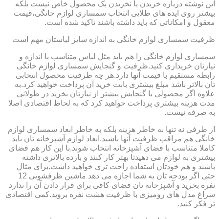
این نوشته درباره خریدن یا نخریدن یک محصول خاص نیست بلکه
بیشتر روی ایده های طلایی انتخاب سمساری لوازم خانگی،قیمت
معقول و امکاناتی که باید داشته باشند تاکید شده است.
ظرفیت سمساری لوازم خانگی به اندازه سایز لباستان مهم است
سمساری لوازم خانگی را هم باید مثل لباس متناسب با اندازه و
نیازتان خریداری کنید.ظرفیت و گنجایش سمساری لوازم خانگی
رابطه مستقیم با قیمت آنها دارد.هر چه ظرفیت محصول انتخابی
تان بالاتر باشد مبلغ بیشتری بابت خرید آن پرداخت خواهید کرد.به
علاوه اگر محصولی با گنجایش بیشتر از نیازتان بخرید در طولانی
مدت هزینه بیشتری پرداخت خواهید کرد که به لحاظ اقتصادی اصلا
به صرفه نیست.
از طرفی نه تنها به خاطر هزینه بلکه به خاطر ابعاد سمساری لوازم
خانگی هم مراقب ظرفیت آنها باشید.ابعاد لوازم آشپزخانه تان باید
کاملا متناسب با فضای آشپزخانه انتخاب شوند.با این کار هم فضای
بیشتری به لوازم می دهیدتا بهتر کار کنند و بازده بالاتری داشته
باشند و هم خودتان استفاده راحت تری خواهید داشت.برای مثال
حتی اگر بودجه تان به شما اجازه می دهد ماشین ظرفشویی 12
نفره بخرید و آشپزخانه تان فضای کافی برای قرار دادن آن را ندارد
سراغ مدل های رومیزی با ظرفیت هشت نفره بروید.کمی اقتصادی
تر فکر کنید.