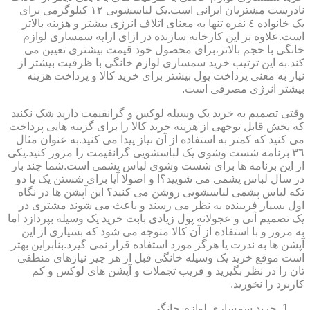
نادرست مشتریان ایرانی است.یک لباسشویی ١٢ کیلوگرمی برای
یک خانواده ٤ نفره تنها به معنای اتلاف انرژی بیشتر و هزینه بالاتر
است.علاوه بر این کارخانه سازنده در ازای ارایه سمساری لوازم
خانگی با حجم بالاتر،برای محصول خود قیمت بیشتری تعیین می
کند.به این ترتیب خرید سمساری لوازم خانگی با ظرفیت بیشتر از
نیاز به معنی پرداخت پول بیشتر برای خرید کالا و پرداخت هزینه
بیشتر انرژی مصرفی است.
وقتی تصمیم به خرید یک وسیله لوکس و گرانقیمت دارید شک نکنید
که بخش قابل توجهی از هزینه خرید کالا را برای گزینه هایی پرداخت
می کنید که کمتر به استفاده از آن نیاز پیدا می کنید.به عنوان مثال
٣٦ برنامه شست وشوی یک لباسشویی گرانقیمت را مرور کنید.یکی
از این برنامه ها برای شست وشوی لباس پشمی است.شما چند بار
در سال لباس پشمی می شویید؟! و اصولا آیا برای شستن یک یا دو
تکه لباس پشمی لباسشویی روشن می کنید؟ این آپشن ها در نگاه
اول بسیار فریبنده به نظر می رسند و باعث می شوند مشتری در
یک تصمیم آنی و عجولانه پول زیادی بابت خرید یک وسیله بپردازد اما
به مرور و با استفاده از آن کالا متوجه می شود که بسیاری از این
آپشن ها به ندرت یا هرگز مورد استفاده قرار نمی گیرد.بنابراین بهتر
است موقع خرید یک وسیله خانگی قبل از هر چیز نیازهای منطقی
تان را در نظر بگیرید و فریب تجملات و آپشن های لوکس و کم
کاربرد را نخورید.
خرید سمساری لوازم خانگی