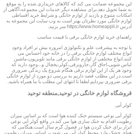
این مجموعه ضمانت می کند که کالاهای خریداری شده را به موقع
به شما تحویل دهد.برای مشاهده دیگر خدمات این مجموعه،آگاهی از
امکانات متنوع و بازدید از لوازم خانگی و شرایط خرید اقساطی
لوازم خانگی مورد نظرتان بهتر است به وب سایت این مجموعه به
آدرس https://www.homeappli.ir سر بزنید.
راهنمای خرید لوازم خانگی برقی با قیمت مناسب
با توجه به پیشرفت علم و تکنولوژی امروزه بیش تر افراد وجود
انواع مختلف لوازم خانگی برقی را در خانه خود احساس می
کنند.انواع مختلفی از لوازم خانگی برقی مانند تلویزیون،ماشین
لباس شویی،اجاق گاز،جاروبرقی،کولر،یخچال و...وجود دارند که
وجود هر یک از این لوازم برقی هنگام شروع یک زندگی ضروری
است.در این مطلب قصد داریم به بررسی دو مورد از لوازم خانگی
برقی ضروری بپردایم.لطفا تا انتهای این مطلب با ما همراه باشید.
قروشگاه لوازم خانگی در توحید,منطقه توحید
کولر آبی
کولر آبی نوعی سیستم خنک کننده هوا است که بر اساس میزان
رطوبت اقدام به خنک سازی هوا می کند.در واقع کولر آبی نوعی
ابزار برای خنک کردن هوا در فصول گرم سال است.هنگامی که
هوای خشک وارد محیط کولر آبی می شود بر اساس میزان رطوبت