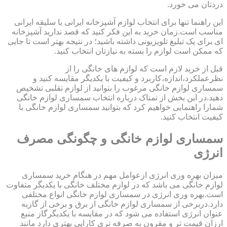
دردتان می خورد.
این راهنما تنها برای انتخاب لوازم آشپزخانه ایرانی با سلیقه ایرانی
مناسب است.زمان خرید به این فکر کنید که قصد ندارید آشپزخانه
ای برای یک تبلیغ تلویزیونی داشته باشید؛ در نتیجه بهتر است تا جایی
که ممکن است لوازم را بسته به نیازتان انتخاب کنید.
قبل از خرید لازم است که لوازم های خانگی را از
نظرعملکرد،اندازه،کاربرد و کیفیت با یکدیگر مقایسه کنید و
سمساری لوازم خانگی مرغوب را بتوانید از لوازم تقلبی تشخیص
دهید.در این بخش از نمناک درباره انتخاب سمساری لوازم خانگی
شمارا راهنمایی خواهیم کرد که بتوانید سمساری لوازم خانگی با
کیفیت انتخاب کنید.
سمساری لوازم خانگی و چگونگی مصرف
انرژی
میزان بهره وری انرژی ازعوامل مهم در هنگام خرید سمساری
لوازم خانگی می باشد که در لوازم مختلف خانگی با یکدیگر متفاوت
است.بهره وری انرژی در سمساری لوازم خانگی انواع مختلفی
دارد.دربرخی از سمساری لوازم خانگی از برق و برخی از گازبه
عنوان انرژی استفاده می شود که در مقایسه با یکدیگرگاز منبع
ارزان قیمت تر و مقرون به صرفه تری کارایی بهتری دارد مانند