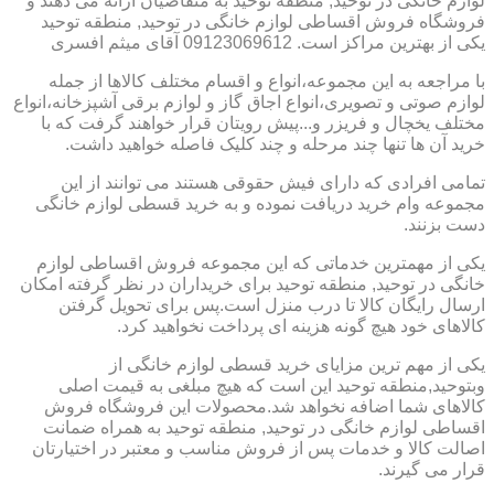
لوازم خانگی در توحید, منطقه توحید به متقاضیان ارائه می دهند و
فروشگاه فروش اقساطی لوازم خانگی در توحید, منطقه توحید
یکی از بهترین مراکز است. 09123069612 آقای میثم افسری
با مراجعه به این مجموعه،انواع و اقسام مختلف کالاها از جمله
لوازم صوتی و تصویری،انواع اجاق گاز و لوازم برقی آشپزخانه،انواع
مختلف یخچال و فریزر و...پیش رویتان قرار خواهند گرفت که با
خرید آن ها تنها چند مرحله و چند کلیک فاصله خواهید داشت.
تمامی افرادی که دارای فیش حقوقی هستند می توانند از این
مجموعه وام خرید دریافت نموده و به خرید قسطی لوازم خانگی
دست بزنند.
یکی از مهمترین خدماتی که این مجموعه فروش اقساطی لوازم
خانگی در توحید, منطقه توحید برای خریداران در نظر گرفته امکان
ارسال رایگان کالا تا درب منزل است.پس برای تحویل گرفتن
کالاهای خود هیچ گونه هزینه ای پرداخت نخواهید کرد.
یکی از مهم ترین مزایای خرید قسطی لوازم خانگی از
وبتوحید,منطقه توحید این است که هیچ مبلغی به قیمت اصلی
کالاهای شما اضافه نخواهد شد.محصولات این فروشگاه فروش
اقساطی لوازم خانگی در توحید, منطقه توحید به همراه ضمانت
اصالت کالا و خدمات پس از فروش مناسب و معتبر در اختیارتان
قرار می گیرند.