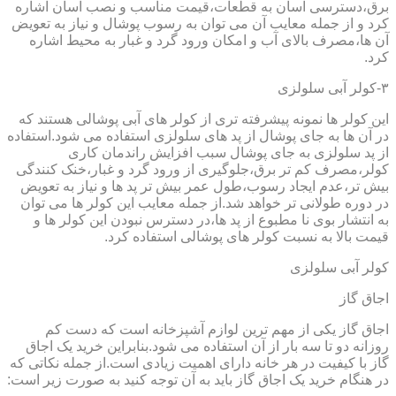
برق،دسترسی آسان به قطعات،قیمت مناسب و نصب آسان اشاره
کرد و از جمله معایب آن می توان به رسوب پوشال و نیاز به تعویض
آن ها،مصرف بالای آب و امکان ورود گرد و غبار به محیط اشاره
کرد.
۳-کولر آبی سلولزی
این کولر ها نمونه پیشرفته تری از کولر های آبی پوشالی هستند که
در آن ها به جای پوشال از پد های سلولزی استفاده می شود.استفاده
از پد سلولزی به جای پوشال سبب افزایش راندمان کاری
کولر،مصرف کم تر برق،جلوگیری از ورود گرد و غبار،خنک کنندگی
بیش تر،عدم ایجاد رسوب،طول عمر بیش تر پد ها و نیاز به تعویض
در دوره طولانی تر خواهد شد.از جمله معایب این کولر ها می توان
به انتشار بوی نا مطبوع از پد ها،در دسترس نبودن این کولر ها و
قیمت بالا به نسبت کولر های پوشالی استفاده کرد.
کولر آبی سلولزی
اجاق گاز
اجاق گاز یکی از مهم ترین لوازم آشپزخانه است که دست کم
روزانه دو تا سه بار از آن استفاده می شود.بنابراین خرید یک اجاق
گاز با کیفیت در هر خانه دارای اهمیت زیادی است.از جمله نکاتی که
در هنگام خرید یک اجاق گاز باید به آن توجه کنید به صورت زیر است: