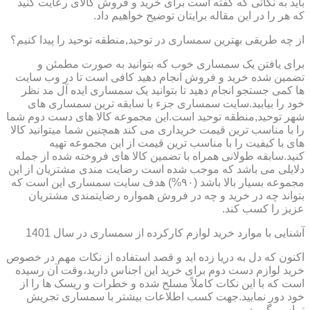
باید به نکاتی که گفته است برای خرید و فروش کالای رعایت کنید
که هر را در این مقاله برایتان توضیح خواهیم داد.
از چه طریقی بهترین سمساری در توحید,منطقه توحید را پیدا کنیم؟
برای یافتن یک سمساری خوب که بتوانید به صورت مطمئن و
تضمین شده خرید و فروش انجام دهید کافی است تا در وب سایت
ها کمی جستجو انجام دهید تا بتوانید یک سمساری ایده آل مد نظر
خود را بیابید.سایت سمساری جزء با سابقه ترین سمساری های
شهر توحید,منطقه توحید است.این مجموعه کالا های دست دوم شما
را با مناسب ترین قیمت خریداری می کند همچنین شما میتوانید کالا
های با کیفیت را با مناسب ترین قیمت از این مجموعه تهیه
کنید.سابقه طولانی همراه با تضمین کالا های فروخته شده از جمله
دلایلی می باشد که موجب شده است رضایت مندی مشتریان از این
مجموعه بسیار بالا باشد (۹۰%) هدف سایت سمساری این است که
بتواند چه در خرید و چه در فروش همواره رضایتمندی مشتریان
عزیز را کسب کند.
آشنایی با موارد خرید لوازم کارکرده از سمساری در سال 1401
اکنون که دل به دریا زده اید و قصد استفاده از نکات مهم در خصوص
خرید لوازم دست دوم برای خرید این اجناس دارید،وقت آن رسیده
است که با این نکات کاملاً مسلح شده و خطرات و ریسک ها را از
خود دور نمایید.جهت کسب اطلاعات بیشتر با سمساری تجریش
تماس بگیرید.