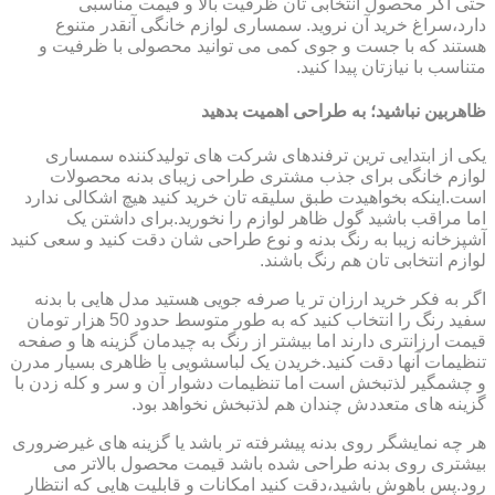
حتی اگر محصول انتخابی تان ظرفیت بالا و قیمت مناسبی
دارد،سراغ خرید آن نروید. سمساری لوازم خانگی آنقدر متنوع
هستند که با جست و جوی کمی می توانید محصولی با ظرفیت و
متناسب با نیازتان پیدا کنید.
ظاهربین نباشید؛ به طراحی اهمیت بدهید
یکی از ابتدایی ترین ترفندهای شرکت های تولیدکننده سمساری
لوازم خانگی برای جذب مشتری طراحی زیبای بدنه محصولات
است.اینکه بخواهیدت طبق سلیقه تان خرید کنید هیچ اشکالی ندارد
اما مراقب باشید گول ظاهر لوازم را نخورید.برای داشتن یک
آشپزخانه زیبا به رنگ بدنه و نوع طراحی شان دقت کنید و سعی کنید
لوازم انتخابی تان هم رنگ باشند.
اگر به فکر خرید ارزان تر یا صرفه جویی هستید مدل هایی با بدنه
سفید رنگ را انتخاب کنید که به طور متوسط حدود 50 هزار تومان
قیمت ارزانتری دارند اما بیشتر از رنگ به چیدمان گزینه ها و صفحه
تنظیمات آنها دقت کنید.خریدن یک لباسشویی با ظاهری بسیار مدرن
و چشمگیر لذتبخش است اما تنظیمات دشوار آن و سر و کله زدن با
گزینه های متعددش چندان هم لذتبخش نخواهد بود.
هر چه نمایشگر روی بدنه پیشرفته تر باشد یا گزینه های غیرضروری
بیشتری روی بدنه طراحی شده باشد قیمت محصول بالاتر می
رود.پس باهوش باشید،دقت کنید امکانات و قابلیت هایی که انتظار