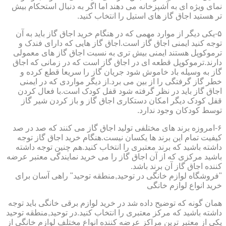
نمای ویژه ای به آشپزخانه می دهند اما اگر به دنبال استحکام بیش
تر هستید اجاق گاز های استیل را انتخاب کنید.
۵-یکی دیگر از موارد مهمی که در هنگام خرید اجاق گاز باید به آن
توجه کنید ایمنی اجاق گاز است.اجاق گاز هایی که دارای فندک و
ترموکوپل هستند ایمنی بیش تری به نسبت اجاق گاز های معمولی
دارند.ترموکوپل قطعه ای در اجاق گاز است که در زمانی که اجاق
گاز به وسیله باد خاموش شود جریان گاز را سریعا قطع کرده و
خطر گاز گرفتگی را از بین می برد.از دیگر مواردی که در ایمنی
اجاق گاز باید در نظر گرفته شود قفل کودک است.با فعال کردن
قفل کودک دیگر امکان دستکاری اجاق گاز و باز کردن شیر گاز
توسط کودکان وجود ندارد.
۶-امروزه برند های مختلفی تولید اجاق گاز می کنند که صد در صد
کیفیت تمام این برند ها یکسان نیست.هنگام خرید اجاق گاز توجه
داشته باشید که برند معتبری را انتخاب کنید.هم چنین توجه داشته
باشید مرکزی که از آن اجاق گاز را می خرید نمایندگی معتبر عرضه
کننده اجاق گاز آن برند باشد.
"فروشگاه لوازم خانگی در توحید,منطقه توحید" راهی آسان برای
خرید انواع لوازم خانگی
همان گونه که توضیح داده شد در خرید لوازم برقی خانگی باید توجه
داشته باشید که مرکز معتبری را انتخاب کنید.در توحید,منطقه توحید
یکی از معتبر ترین مراکز عرضه کننده انواع مختلف لوازم خانگی از