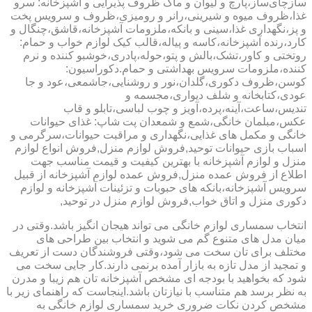
سازچای‌ساز،پارچ و لیوان و ماگ ظروف پذیرایی و آشپزخانه: سرو
غذا،ظروف میوه و شیرینی،رانر و رومیزی،ظروف و سرویس پخت
و پز،نگهداری غذا،سینی و بانکه،ملزومات آشپزخانه،قاشق،چنگال و
کارد،رنده آشپزخانه،کاسه و پیاله،قالب کیک لوازم خواب و حمام:
روتختی و کاور،تشک،بالش و پتو،حوله،پادری،خوشبو کننده و نرم
کننده،ملزومات سرویس بهداشتی و حمام.دکوراسیون:
کوسن،ظروف دکوری،گلدان،نور و روشنایی،جاشمعی،عود و جا
عودی،کتابخانه و شلف دیواری،مجسمه و
تندیس،ساعت،آینه،پرده،آویز و چوب لباسی،تابلو و قاب
عکس،مبلمان خانگی،شمع و شمعدان پت شاپ: غذای حیوانات
خانگی و مکمل های غذایی،نگهداری و مراقبت حیوانات،سرگرمی و
اسباب بازی حیوانات توحید,فروش لوازم منزل,فروش انواع لوازم
منزل و لوازم آشپزخانه با بهترین کیفیت و قیمت مناسب جهت
اطلاع از فروش عمده منزل,فروش عمده لوازم آشپزخانه از قبیل
سرویس آشپزخانه،بانکه های حبوبات و تزئینات آشپزخانه و لوازم
دکوری منزل و اتاق خواب,فروش لوازم منزل در توحید,
انتخاب سمساری لوازم خانگی می تواند هیجان انگیز باشد.وقتی در
میان مدل های متنوع گم می شوید و انتخاب بین طراحی های
مختلف برای تان سخت می شود،وقتی فروشندگان دست از تعریف
و تمجید از مدل تازه به بازار آمده برنمی دارند.کار جایی سخت می
شود که بخواهید با بودجه ای مشخص آشپزخانه تان هم زیبا و مدرن
به نظر برسد هم متناسب با نیازتان باشد.اینجاست که راهنمای زیر با
مشخص کردن نکات ضروری خرید سمساری لوازم خانگی به