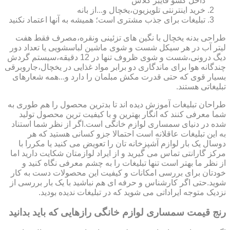
داخل کشو فایبر گلاس
خرید اینترنتی تلویزیون،یخچال و...از بانه
تبلیغات برای جذب مشتری است؛ همیشه به آنها اعتماد نکنید
طراحی بدنه یخچال با نگین های تزئینی ونقره،مصرف فقط هفت
لیتر آب در هر سیکل شست و شوی ماشین لباسشویی یا تعداد دور
دیگ درونی،شست و شوی ظروف تنها در 12 دقیقه،سیستم گردش
چندگانه هوا برای ماندگاری دو برابر مواد غذایی در یخچال،جاروبرقی
بسیار قوی که حتی قدرت مکش مبلمان را دارد و...همه شعارهای
تبلیغاتی هستند.
طراحان تبلیغات آموزش دیده اند تا بدترین محصول را هم طوری به
شما معرفی کنند که انگار بهترین و با کیفیت ترین محصول تولید
شده در دنیای سمساری لوازم خانگی است.اگر از نظر شما استناد
به این تبلیغات عاقلانه است احتمالا جزو کسانی هستید که هر
دوسال یک بار لوازم آشپزخانه تان را تعویض می کنید یا مکررا با
مرکز گارانتی تماس می گیرید و از ایراد لوازمتان شکایت دارید اما
از نظر ما بهتر است تنها تبلیغات را به چشم معرفی نگاه کنید و
خودتان برای بررسی امکانات و کیفیت این محصولات دست به کار
شوید.حتی اگر کارشناس و حرفه ای هم نباشید با یک بار بررسی از
نزدیک متوجه ایراداتی می شوید که در تبلیغات ندیده بودید.
رنج قیمت سمساری لوازم خانگی رازهایی که باید بدانید