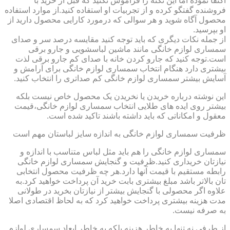
اکتفا نموده اما این نکته را فراموش نکنید که قبل از خرید با
فروشنده گفتگو کرده و از تجربیات او استفاده کنید.از موارد استفاده
محصول آگاه شوید و هر سوالی که درمورد کارایی محصول دارید از
او بپرسید.
از جمله نکات دیگری که باید توجه کنید مقایسه درصد سر و صدای
سمساری لوازم خانگی مانند ماشین لباسشویی و جارو برقی
است.توجه کنید که جارو کردن خانه با صدای کم جارو برقی لذت
بیشتری دارد هنگام انتخاب سمساری لوازم خانگی برای آرامش و
آسایش بیشتر سمساری لوازم خانگی کم صداتری را انتخاب کنید.
این نوشته درباره خریدن یا نخریدن یک محصول خاص نیست بلکه
بیشتر روی ایده های طلایی انتخاب سمساری لوازم خانگی،قیمت
معقول و امکاناتی که باید داشته باشند تاکید شده است.
ظرفیت سمساری لوازم خانگی به اندازه سایز لباستان مهم است
سمساری لوازم خانگی را هم باید مثل لباس متناسب با اندازه و
نیازتان خریداری کنید.ظرفیت و گنجایش سمساری لوازم خانگی
رابطه مستقیم با قیمت آنها دارد.هر چه ظرفیت محصول انتخابی
تان بالاتر باشد مبلغ بیشتری بابت خرید آن پرداخت خواهید کرد.به
علاوه اگر محصولی با گنجایش بیشتر از نیازتان بخرید در طولانی
مدت هزینه بیشتری پرداخت خواهید کرد که به لحاظ اقتصادی اصلا
به صرفه نیست.
از طرفی نه تنها به خاطر هزینه بلکه به خاطر ابعاد سمساری لوازم