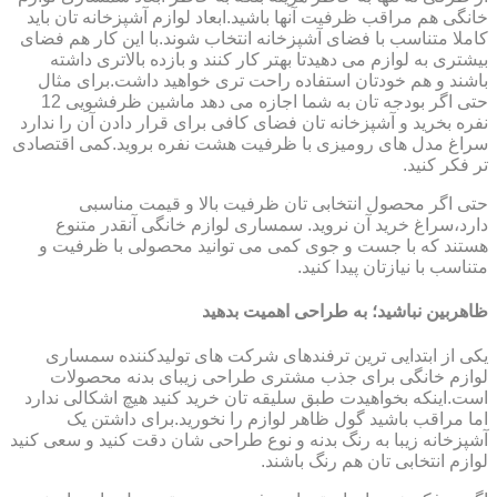
خانگی هم مراقب ظرفیت آنها باشید.ابعاد لوازم آشپزخانه تان باید
کاملا متناسب با فضای آشپزخانه انتخاب شوند.با این کار هم فضای
بیشتری به لوازم می دهیدتا بهتر کار کنند و بازده بالاتری داشته
باشند و هم خودتان استفاده راحت تری خواهید داشت.برای مثال
حتی اگر بودجه تان به شما اجازه می دهد ماشین ظرفشویی 12
نفره بخرید و آشپزخانه تان فضای کافی برای قرار دادن آن را ندارد
سراغ مدل های رومیزی با ظرفیت هشت نفره بروید.کمی اقتصادی
تر فکر کنید.
حتی اگر محصول انتخابی تان ظرفیت بالا و قیمت مناسبی
دارد،سراغ خرید آن نروید. سمساری لوازم خانگی آنقدر متنوع
هستند که با جست و جوی کمی می توانید محصولی با ظرفیت و
متناسب با نیازتان پیدا کنید.
ظاهربین نباشید؛ به طراحی اهمیت بدهید
یکی از ابتدایی ترین ترفندهای شرکت های تولیدکننده سمساری
لوازم خانگی برای جذب مشتری طراحی زیبای بدنه محصولات
است.اینکه بخواهیدت طبق سلیقه تان خرید کنید هیچ اشکالی ندارد
اما مراقب باشید گول ظاهر لوازم را نخورید.برای داشتن یک
آشپزخانه زیبا به رنگ بدنه و نوع طراحی شان دقت کنید و سعی کنید
لوازم انتخابی تان هم رنگ باشند.