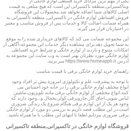
یکی از مهم ترین مزایای خرید قسطی لوازم خانگی از
وبتاکسیرانی,منطقه تاکسیرانی این است که هیچ مبلغی به قیمت
اصلی کالاهای شما اضافه نخواهد شد.محصولات این فروشگاه
فروش اقساطی لوازم خانگی در تاکسیرانی, منطقه تاکسیرانی به
همراه ضمانت اصالت کالا و خدمات پس از فروش مناسب و معتبر
در اختیارتان قرار می گیرند.
این مجموعه ضمانت می کند که کالاهای خریداری شده را به موقع
به شما تحویل دهد.برای مشاهده دیگر خدمات این مجموعه،آگاهی از
امکانات متنوع و بازدید از لوازم خانگی و شرایط خرید اقساطی
لوازم خانگی مورد نظرتان بهتر است به وب سایت این مجموعه به
آدرس https://www.homeappli.ir سر بزنید.
راهنمای خرید لوازم خانگی برقی با قیمت مناسب
با توجه به پیشرفت علم و تکنولوژی امروزه بیش تر افراد وجود
انواع مختلف لوازم خانگی برقی را در خانه خود احساس می
کنند.انواع مختلفی از لوازم خانگی برقی مانند تلویزیون،ماشین
لباس شویی،اجاق گاز،جاروبرقی،کولر،یخچال و...وجود دارند که
وجود هر یک از این لوازم برقی هنگام شروع یک زندگی ضروری
است.در این مطلب قصد داریم به بررسی دو مورد از لوازم خانگی
برقی ضروری بپردایم.لطفا تا انتهای این مطلب با ما همراه باشید.
قروشگاه لوازم خانگی در تاکسیرانی,منطقه تاکسیرانی