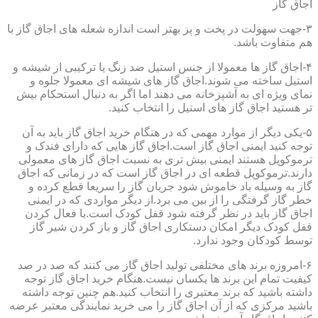
اجاق گاز
۳-جهت سهولت در پخت و پز بهتر است اندازه شعله های اجاق گاز با
هم متفاوت باشد.
۴-اجاق گاز ها معمولا از جنس استیل ضد زنگ یا ترکیبی از شیشه و
استیل ساخته می شوند.اجاق گاز های شیشه ای معمولا جلوه و
نمای ویژه ای به آشپزخانه می دهند اما اگر به دنبال استحکام بیش
تر هستید اجاق گاز های استیل را انتخاب کنید.
۵-یکی دیگر از موارد مهمی که در هنگام خرید اجاق گاز باید به آن
توجه کنید ایمنی اجاق گاز است.اجاق گاز هایی که دارای فندک و
ترموکوپل هستند ایمنی بیش تری به نسبت اجاق گاز های معمولی
دارند.ترموکوپل قطعه ای در اجاق گاز است که در زمانی که اجاق
گاز به وسیله باد خاموش شود جریان گاز را سریعا قطع کرده و
خطر گاز گرفتگی را از بین می برد.از دیگر مواردی که در ایمنی
اجاق گاز باید در نظر گرفته شود قفل کودک است.با فعال کردن
قفل کودک دیگر امکان دستکاری اجاق گاز و باز کردن شیر گاز
توسط کودکان وجود ندارد.
۶-امروزه برند های مختلفی تولید اجاق گاز می کنند که صد در صد
کیفیت تمام این برند ها یکسان نیست.هنگام خرید اجاق گاز توجه
داشته باشید که برند معتبری را انتخاب کنید.هم چنین توجه داشته
باشید مرکزی که از آن اجاق گاز را می خرید نمایندگی معتبر عرضه