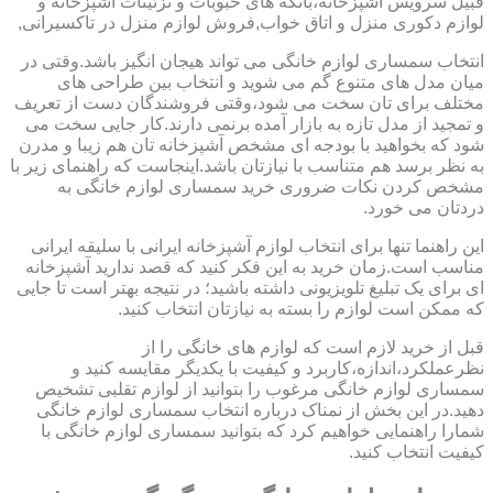
قبیل سرویس آشپزخانه،بانکه های حبوبات و تزئینات آشپزخانه و
لوازم دکوری منزل و اتاق خواب,فروش لوازم منزل در تاکسیرانی,
انتخاب سمساری لوازم خانگی می تواند هیجان انگیز باشد.وقتی در
میان مدل های متنوع گم می شوید و انتخاب بین طراحی های
مختلف برای تان سخت می شود،وقتی فروشندگان دست از تعریف
و تمجید از مدل تازه به بازار آمده برنمی دارند.کار جایی سخت می
شود که بخواهید با بودجه ای مشخص آشپزخانه تان هم زیبا و مدرن
به نظر برسد هم متناسب با نیازتان باشد.اینجاست که راهنمای زیر با
مشخص کردن نکات ضروری خرید سمساری لوازم خانگی به
دردتان می خورد.
این راهنما تنها برای انتخاب لوازم آشپزخانه ایرانی با سلیقه ایرانی
مناسب است.زمان خرید به این فکر کنید که قصد ندارید آشپزخانه
ای برای یک تبلیغ تلویزیونی داشته باشید؛ در نتیجه بهتر است تا جایی
که ممکن است لوازم را بسته به نیازتان انتخاب کنید.
قبل از خرید لازم است که لوازم های خانگی را از
نظرعملکرد،اندازه،کاربرد و کیفیت با یکدیگر مقایسه کنید و
سمساری لوازم خانگی مرغوب را بتوانید از لوازم تقلبی تشخیص
دهید.در این بخش از نمناک درباره انتخاب سمساری لوازم خانگی
شمارا راهنمایی خواهیم کرد که بتوانید سمساری لوازم خانگی با
کیفیت انتخاب کنید.