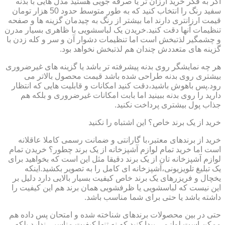
اگر به فکر خرید ارزان تر یا صرفه جویی هستید مدل هایی با بدنه
سفید رنگ را انتخاب کنید که به طور متوسط حدود 50 هزار تومان
قیمت ارزانتری دارند اما بیشتر از رنگ به چیدمان گزینه ها و صفحه
تنظیمات آنها دقت کنید.خریدن یک لباسشویی با ظاهری بسیار مدرن
و چشمگیر لذتبخش است اما تنظیمات دشوار آن و سر و کله زدن با
گزینه های متعددش چندان هم لذتبخش نخواهد بود.
هر چه نمایشگر روی بدنه پیشرفته تر باشد یا گزینه های غیرضروری
بیشتری روی بدنه طراحی شده باشد قیمت محصول بالاتر می
رود.پس باهوش باشید،دقت کنید امکانات و قابلیت هایی که انتظار
دارید را روی بدنه ببینید اما بابت امکانات غیرضروری و بلکه هم
جذاب پول بیشتری پرداخت نکنید.
خرید از یک برند خاص؟ این اشتباه را نکنید
خرید از برندهای معتبر،با گارانتی و ضمانت رسمی کاملا عاقلانه
است اما خرید تمام لوازم آشپزخانه از یک برند چطور؟ خریدن تمام
لوازم آشپزخانه تان از یک برند دقیقا مثل این است که بخواهید برای
یک تبلیغ تلویزیونی،آشپزخانه ای کامل را به تصویر بکشید.اینکه
یخچال و فریزرهای یک برند خاص کیفیت بسیار بالایی دارد دلیل بر
این نیست که لباسشویی یا ظرفشویی همان برند هم این کیفیت را
داشته باشد یا حتی برای شما مناسب باشد.
حتی در بین محصولات برندهای شناخته شده و امتحان پس داده هم
ممکن است لوازمی پیدا کنید که نه تنها کیفیت مناسبی ندارد بلکه