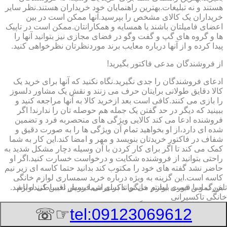
هستند و نه تبلیغات.بهترین راهنمایان خود خریداران هستند.نظر سایر
خریداران یک کالای مشخص را بپرسید.آنها ممکن است در بین
اعضای فامیلتان باشند یا همسایه و همکارانتان.ممکن است در تاپیک
ها و گروه های گپ و گفت وگو در فضای مجازی نیز بتوانید آنها را
پیدا کرده و از آنها درباره معایب برند موردنظرتان نظرخواهی کنید.
از فروشندگان مدعی فاکتور بگیرید!
ادعای فروشندگان را جدی نگیرید.نگاه نکنید که آنها برای خرید یک
کالا دقایق طولانی برایتان حرف می زنند و نقش یک مشاور دلسوز
را بازی می کنند.کافی است بعد ازخرید کالا به آنها مراجعه کنید و
ببینید که دیگر در حد گفتن یک جمله هم حوصله تان را ندارند! اگر
فروشنده ادعا می کند کالایی ویژگی های منحصربه فرد و تضمین
شده ای دارد،از او بخواهید تمام آن ویژگی ها را به صورت دقیق و
شفاف در فاکتور خریدتان بنویسد و مهر و امضا کند.این کار به شما
کمک می کند تا اگر برای کار کردن با آن وسیله دچار مشکل شدید به
راحتی بتوانید از فروشنده شکایت و درخواست خسارت کنید.اگر او
حاضر نشد گفته های خود را مکتوب کند بدانید حتما کاسه ای زیر نیم
کاسه است.این گزینه به ویژه درباره خرید سمساری لوازم خانگی
تلفن تماس فوری
لوازم خانگی تاکسیرانی,فروش اقساطی لوازم
بزرگ و با قیمت بیشتر می تواند برای شما بسیار تعیین کننده باشد.
خانگی تاکسیرانی
برچسب انرژی لوازم بزرگ را حتما چک کنید
☞☏
tel:09123069612
به برچسب انرژی توجه کنید.برچسب انرژی ٧ فلش رنگی است که