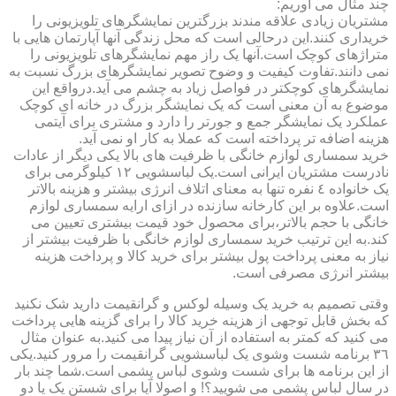
چند مثال می آوریم:
مشتریان زیادی علاقه مندند بزرگترین نمایشگرهای تلویزیونی را
خریداری کنند.این درحالی است که محل زندگی آنها آپارتمان هایی با
متراژهای کوچک است.آنها یک راز مهم نمایشگرهای تلویزیونی را
نمی دانند.تفاوت کیفیت و وضوح تصویر نمایشگرهای بزرگ نسبت به
نمایشگرهای کوچکتر در فواصل زیاد به چشم می آید.درواقع این
موضوع به آن معنی است که یک نمایشگر بزرگ در خانه ای کوچک
عملکرد یک نمایشگر جمع و جورتر را دارد و مشتری برای آیتمی
هزینه اضافه تر پرداخته است که عملا به کار او نمی آید.
خرید سمساری لوازم خانگی با ظرفیت های بالا یکی دیگر از عادات
نادرست مشتریان ایرانی است.یک لباسشویی ١٢ کیلوگرمی برای
یک خانواده ٤ نفره تنها به معنای اتلاف انرژی بیشتر و هزینه بالاتر
است.علاوه بر این کارخانه سازنده در ازای ارایه سمساری لوازم
خانگی با حجم بالاتر،برای محصول خود قیمت بیشتری تعیین می
کند.به این ترتیب خرید سمساری لوازم خانگی با ظرفیت بیشتر از
نیاز به معنی پرداخت پول بیشتر برای خرید کالا و پرداخت هزینه
بیشتر انرژی مصرفی است.
وقتی تصمیم به خرید یک وسیله لوکس و گرانقیمت دارید شک نکنید
که بخش قابل توجهی از هزینه خرید کالا را برای گزینه هایی پرداخت
می کنید که کمتر به استفاده از آن نیاز پیدا می کنید.به عنوان مثال
٣٦ برنامه شست وشوی یک لباسشویی گرانقیمت را مرور کنید.یکی
از این برنامه ها برای شست وشوی لباس پشمی است.شما چند بار
در سال لباس پشمی می شویید؟! و اصولا آیا برای شستن یک یا دو