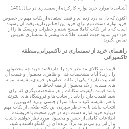
آشنایی با موارد خرید لوازم کارکرده از سمساری در سال 1401
اکنون که دل به دریا زده اید و قصد استفاده از نکات مهم در خصوص
خرید لوازم دست دوم برای خرید این اجناس دارید،وقت آن رسیده
است که با این نکات کاملاً مسلح شده و خطرات و ریسک ها را از
خود دور نمایید.جهت کسب اطلاعات بیشتر با سمساری تجریش
تماس بگیرید.
راهنمای خرید از سمساری در تاکسیرانی,منطقه
تاکسیرانی
قیمت نو کالای مد نظر خود را بدانیدقصد خرید چه محصولی
را دارید؟ آیا با مشخصات فنی و ظاهری محصول و قیمت آن
آشناییت دارید؟ یکی از نکات اصلی هر خریدی،مقایسه نمونه
های مشابه از یک محصول از همه لحاظ می
باشد.قیمت،کیفیت،امکانات و هر مشخصه دیگری که برای
شما اهمیت دارد را باید در سایت ها و فروشگاه های اینترنتی
با هم مقایسه کنید تا مبادا سراغ جنسی بروید که بهترین
انتخاب نباشد.با به خاطر سپردن این نکته طلایی از نکات مهم
درباره خرید لوازم دست دوم در حین صحبت با فروشنده
اطلاعات کاملی از جنس و محصول مورد نظر خواهید داشت
و از این رو می توانید برگ برنده ای در گفتگو داشته باشید.
گارانتی جنس را فراموش نکنید.حتماً با خود تصورمی نمایید