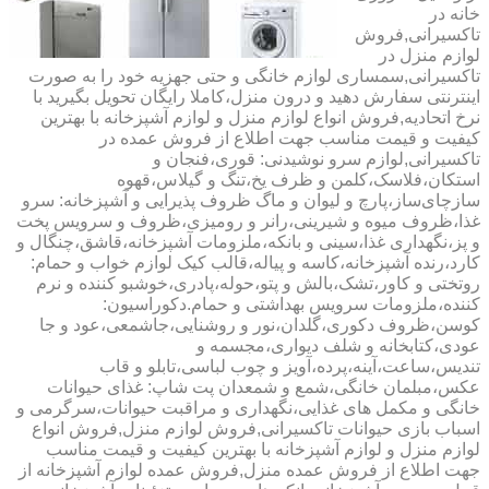
خانه در
تاکسیرانی,فروش
لوازم منزل در
تاکسیرانی,سمساری لوازم خانگی و حتی جهزیه خود را به صورت
اینترنتی سفارش دهید و درون منزل،کاملا رایگان تحویل بگیرید با
نرخ اتحادیه,فروش انواع لوازم منزل و لوازم آشپزخانه با بهترین
کیفیت و قیمت مناسب جهت اطلاع از فروش عمده در
تاکسیرانی,لوازم سرو نوشیدنی: قوری،فنجان و
استکان،فلاسک،کلمن و ظرف یخ،تنگ و گیلاس،قهوه
سازچای‌ساز،پارچ و لیوان و ماگ ظروف پذیرایی و آشپزخانه: سرو
غذا،ظروف میوه و شیرینی،رانر و رومیزی،ظروف و سرویس پخت
و پز،نگهداری غذا،سینی و بانکه،ملزومات آشپزخانه،قاشق،چنگال و
کارد،رنده آشپزخانه،کاسه و پیاله،قالب کیک لوازم خواب و حمام:
روتختی و کاور،تشک،بالش و پتو،حوله،پادری،خوشبو کننده و نرم
کننده،ملزومات سرویس بهداشتی و حمام.دکوراسیون:
کوسن،ظروف دکوری،گلدان،نور و روشنایی،جاشمعی،عود و جا
عودی،کتابخانه و شلف دیواری،مجسمه و
تندیس،ساعت،آینه،پرده،آویز و چوب لباسی،تابلو و قاب
عکس،مبلمان خانگی،شمع و شمعدان پت شاپ: غذای حیوانات
خانگی و مکمل های غذایی،نگهداری و مراقبت حیوانات،سرگرمی و
اسباب بازی حیوانات تاکسیرانی,فروش لوازم منزل,فروش انواع
لوازم منزل و لوازم آشپزخانه با بهترین کیفیت و قیمت مناسب
جهت اطلاع از فروش عمده منزل,فروش عمده لوازم آشپزخانه از