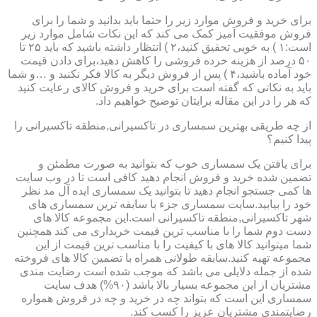
برای خرید و فروش موارد زیر را حتما باید بدانید و شما را برای
فروش موفقیت آمیز کمک می کند که این نکات شامل موارد زیر
است:۱ ) به خوبی تحقیق کنید،۲ ) انتظار داشته باشید که باید ۲۵ تا
۵۰ درصد از هزینه خرده فروشی را کاهش دهید،برای دادن قیمت
خود آماده باشید،۴ ) پس از فروش دیگر به کالا فکر نکنید و …و شما
باید به نکاتی که گفته است برای خرید و فروش کالای رعایت کنید
که هر را در این مقاله برایتان توضیح خواهیم داد.
از چه طریقی بهترین سمساری در تاکسیرانی,منطقه تاکسیرانی را
پیدا کنیم؟
برای یافتن یک سمساری خوب که بتوانید به صورت مطمئن و
تضمین شده خرید و فروش انجام دهید کافی است تا در وب سایت
ها کمی جستجو انجام دهید تا بتوانید یک سمساری ایده آل مد نظر
خود را بیابید.سایت سمساری جزء با سابقه ترین سمساری های
شهر تاکسیرانی,منطقه تاکسیرانی است.این مجموعه کالا های
دست دوم شما را با مناسب ترین قیمت خریداری می کند همچنین
شما میتوانید کالا های با کیفیت را با مناسب ترین قیمت از این
مجموعه تهیه کنید.سابقه طولانی همراه با تضمین کالا های فروخته
شده از جمله دلایلی می باشد که موجب شده است رضایت مندی
مشتریان از این مجموعه بسیار بالا باشد (۹۰%) هدف سایت
سمساری این است که بتواند چه در خرید و چه در فروش همواره
رضایتمندی مشتریان عزیز را کسب کند.