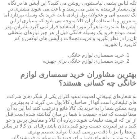
تکه لباس پشمی لباسشویی روشن می کنید؟ این آپشن ها در نگاه
اول بسیار فریبنده به نظر می رسند و باعث می شوند مشتری در
یک تصمیم آنی و عجولانه پول زیادی بابت خرید یک وسیله بپردازد اما
به مرور و با استفاده از آن کالا متوجه می شود که بسیاری از این
آپشن ها به ندرت یا هرگز مورد استفاده قرار نمی گیرد.بنابراین بهتر
است موقع خرید یک وسیله خانگی قبل از هر چیز نیازهای منطقی
تان را در نظر بگیرید و فریب تجملات و آپشن های لوکس و کم
کاربرد را نخورید.
خرید سمساری لوازم خانگی
خرید سمساری لوازم خانگی برای جهیزیه
بهترین مشاوران خرید سمساری لوازم
خانگی چه کسانی هستند؟
به شعارهای تبلیغاتی اهمیت ندهید.اغراق یکی از شگردهای شرکت
های تبلیغاتی است.آنها از صاحبان کالا پول می گیرند تا به بهترین
وجه ممکن شما را به خرید یک کالا قانع و ترغیب کنند اما این به آن
معنا نیست که تمام حقیقت با شما در میان گذاشته شده است.قبل
از این که فریفته تبلیغات شوید درباره آن کالا و معایبش پرس و جو
کنید یا در اینترنت جست وجو کنید.یادتان باشد رقبای آن کالا در سایر
برندها را نیز با دقت بررسی کنید تا بتوانید تصمیم بهتری
بگیرید.بهترین راهنمای شما برای خرید یک وسیله نه فروشندگان