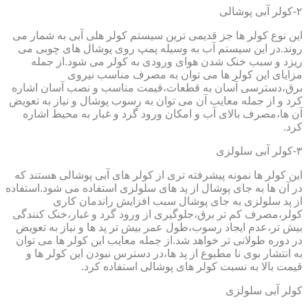
۲-کولر آبی پوشالی
این نوع کولر ها جز قدیمی ترین سیستم کولر هلی آبی به شمار می
روند.در این سیستم آب به وسیله پمپ روی پوشال های چوبی می
ریزد و سبب خنک شدن هوای ورودی به کولر می شود.از جمله
مزایای این کولر ها می توان به مصرف مناسب نیروی
برق،دسترسی آسان به قطعات،قیمت مناسب و نصب آسان اشاره
کرد و از جمله معایب آن می توان به رسوب پوشال و نیاز به تعویض
آن ها،مصرف بالای آب و امکان ورود گرد و غبار به محیط اشاره
کرد.
۳-کولر آبی سلولزی
این کولر ها نمونه پیشرفته تری از کولر های آبی پوشالی هستند که
در آن ها به جای پوشال از پد های سلولزی استفاده می شود.استفاده
از پد سلولزی به جای پوشال سبب افزایش راندمان کاری
کولر،مصرف کم تر برق،جلوگیری از ورود گرد و غبار،خنک کنندگی
بیش تر،عدم ایجاد رسوب،طول عمر بیش تر پد ها و نیاز به تعویض
در دوره طولانی تر خواهد شد.از جمله معایب این کولر ها می توان
به انتشار بوی نا مطبوع از پد ها،در دسترس نبودن این کولر ها و
قیمت بالا به نسبت کولر های پوشالی استفاده کرد.
کولر آبی سلولزی