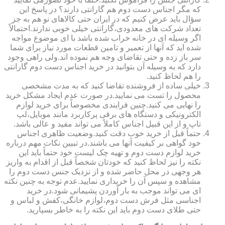
که مگر اجناس دست دوم هم گارانتی دارند؟ در پاسخ این
سؤال باید عرض کنیم که در ایران حتی کالاهای نو هم به جز
تعداد شرکت های معدودی،گارانتی خیلی خوبی ندارند.احتمالاً
اگر وسیله ای در خانه خراب شده باشد با ای موضوع مواجه
شده اید که آنها از تعمیر و تامین قطعات مورد نیاز برای شما
سر باز زده و حتی تقاضای وجه هم نموده اند.ولی راهی وجود
دارد که به وسیله آن بتوانید در خرید اجناس دست دوم گارانتی
را هم لحاظ کنید.
خیلی ساده از فروشنده تقاضا کنید که به مدت مشخصی
محصول را تست می نمایید.در صورت عدم ایجاد مشکل خرید
را نهایی می کنید.چنین فرایندی مخصوصاً برای خرید لوازم
الکترونیکی و دستگاه های برقی پرکاربرد مانند موبایل،لپ
تاپ و از این قبیل اجناس کاملاً می تواند مفید و عالی باشد.
حتماً قبل از خرید خوب دقت کنید.وضعیت ظاهری اجناس
خود گواهی بر کیفیت آنها می باشند.در تبیین نکات مهم درباره
خرید لوازم دست دوم و تهیه چک لیست خود حتماً باید این
نکته را نیز لحاظ کنید که خودتان شخصاً قبل از اقدام به واریز
هر وجهی در محل حاضر شده و از نزدیک جنس دست دوم را
مشاهده و سپس آن را خریداری نمایید.عدم توجه به چنین نکته
ای می تواند موجب به بار آوردن پشیمانی شود.در خرید
اجناسی مثل فرش دست دوم،لوازم خانگی،کفش و لباس و
حتی طلای دست دوم باید این نکته را به خاطر بسپارید.