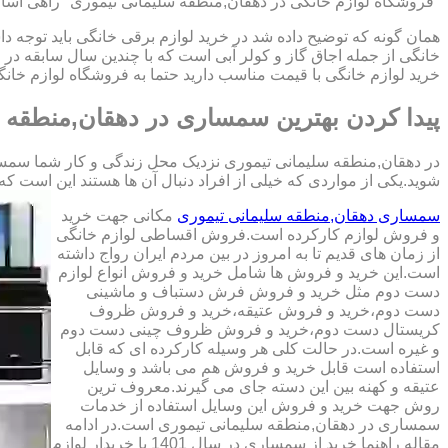
"فروشگاه لوازم خانگی در دهقان,منطقه سلیمانی تیموری" راهی آسان 
همان گونه که توضیح داده شد در خرید لوازم برقی خانگی باید توجه د
خانگی از جمله اجاق گاز و کولر آبی است که با چندین سال سابقه
خرید لوازم خانگی با قیمت مناسب دارید حتما به فروشگاه لوازم خان
پیدا کردن بهترین سمساری در دهقان,منطقه 
در دهقان,منطقه سلیمانی تیموری نزدیک محل زندگی و کار شما سمسار
شوید.یکی از مواردی که خیلی از افراد دنبال آن ها هستند این است که کالای دست دوم
سمساری دهقان,منطقه سلیمانی تیموری
مکانی جهت خرید
و فروش لوازم کارکرده است.فروش اقساطی لوازم خانگی
از زمان های قدیم تا به امروز در بین مردم ایران رواج داشته
است.این خرید و فروش ها شامل خرید و فروش انواع لوازم
دست دوم مثل خرید و فروش فرش دستباف و ماشینی
دست دوم،خرید و فروش عتیقه،خرید و فروش ظروف
کریستال دست دوم،خرید و فروش ظروف چینی دست دوم
و غیره است.در حالت کلی هر وسیله کارکرده ای که قابل
استفاده است قابل خرید و فروش هم می باشد و وسایل
عتیقه و کهنه بین این دسته جای می گیرند.معروف ترین
روش جهت خرید و فروش این وسایل استفاده از خدمات
سمساری در دهقان,منطقه سلیمانی تیموری است.در ادامه
مقاله راهنما خرید از سمساری در سال 1401 با خریدار لوازم