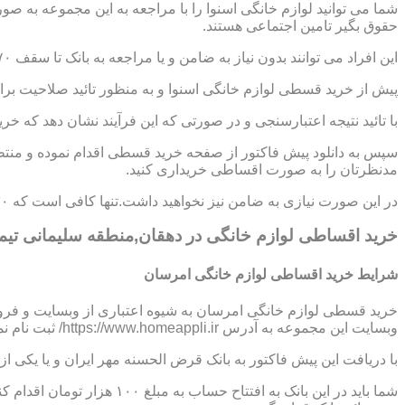
شما می توانید لوازم خانگی اسنوا را با مراجعه به این مجموعه به ص
حقوق بگیر تامین اجتماعی هستند.
این افراد می توانند بدون نیاز به ضامن و یا مراجعه به بانک تا سقف ۷۰ میلیون تومان اعتبار دریافت نموده و اقساط خود را به صورت ۶ تا ۱۲ ماهه پرداخت نمایند.
پیش از خرید قسطی لوازم خانگی اسنوا و به منظور تائید صلاحیت برای
با تائید نتیجه اعتبارسنجی و در صورتی که این فرآیند نشان دهد که خر
سپس به دانلود پیش فاکتور از صفحه خرید قسطی اقدام نموده و منتظر
مدنظرتان را به صورت اقساطی خریداری کنید.
در این صورت نیازی به ضامن نیز نخواهید داشت.تنها کافی است که ۳۰ درصد از مبلغ کل کالا را به صورت پیش پرداخت،پرداخت نموده و مابقی مبلغ را در اقساط ؟،؟؟ و یا ؟؟ ماهه بپردازید.
خرید اقساطی لوازم خانگی در دهقان,منطقه سلیمانی تی
شرایط خرید اقساطی لوازم خانگی امرسان
خرید قسطی لوازم خانگی امرسان به شیوه اعتباری از وبسایت و فرو
وبسایت این مجموعه به آدرس https://www.homeappli.ir/ ثبت نام نمایید و یک پیش فاکتور دریافت کنید.
با دریافت این پیش فاکتور به بانک قرض الحسنه مهر ایران و یا یکی
شما باید در این بانک به افتتاح