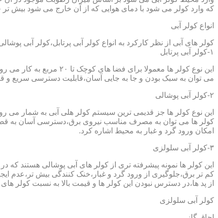
که وارد کولر می شود با دمای هوایی که از آن خارج می شود بیش تر خ
انواع کولر آبی
کولر های آبی از نظر کارکرد به انواع کولر آبی پرتابل،کولر آبی پوشا
۱-کولر آبی پرتابل
این نوع کولر ها معمولا ب
می توان به سبک بودن و جا به جایی آسان،قابلیت دسترسی سریع و قیم
۲-کولر آبی پوشالی
این نوع کولر ها جز قدیمی ترین سیستم کولر هلی آبی به شمار می ر
کولر ها می توان به مصرف مناسب نیروی برق،دسترسی آسان به قطعا
امکان ورود گرد و غبار به محیط اشاره کرد.
۳-کولر آبی سلولزی
این کولر ها نمونه پیشرفته تری از کولر های آبی پوشالی هستند که 
کم تر برق،جلوگیری از ورود گرد و غبار،خنک کنندگی بیش تر،عدم ایجا
از پد ها،در دسترس نبودن این کولر ها و قیمت بالا به نسبت کولر های 
کولر آبی سلولزی
اجاق گاز