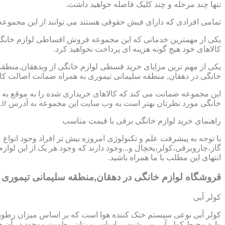
تنها چند مرحله و چند کلیک فاصله خواهید داشت.
تمامی افرادی که دارای فیش حقوقی هستند می توانند از این مجموعه
یکی از مهمترین خدماتی که این مجموعه فروش اقساطی لوازم خانگی 
کالاهای خود هیچ گونه هزینه ای پرداخت نخواهید کرد.
یکی از مهم ترین مزایای خرید قسطی لوازم خانگی از وبدهقان,منطق
خانگی در دهقان, منطقه سلیمانی تیموری به همراه ضمانت اصالت کال
این مجموعه ضمانت می کند که کالاهای خریداری شده را به موقع به ش
خانگی مورد نظرتان بهتر است به وب سایت این مجموعه به آدرس https://www.homeappli.ir سر بزنید.
راهنمای خرید لوازم خانگی برقی با قیمت مناسب
با توجه به پیشرفت علم و تکنولوژی امروزه بیش تر افراد وجود انواع
گاز،جاروبرقی،کولر،یخچال و...وجود دارند که وجود هر یک از این لو
انتهای این مطلب با ما همراه باشید.
قروشگاه لوازم خانگی در دهقان,منطقه سلیمانی تیموری
کولر آبی
کولر آبی نوعی سیستم خنک کننده هوا است که بر اساس میزان رطوب
وارد محیط کولر آبی می شود بر اساس میزان رطوبت موجود در آن خن