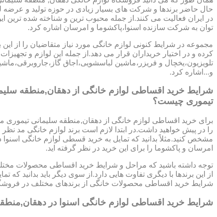
حال حاضر برندها و شرکت های بسیار زیادی در حوزه تولید و عرضه ل
در ایران فعالیت می کنند.از جمله محبوب ترین و شناخته شده ترین ای
توان به شرکت سازنده اسنوا،پاکشوما و امرسان اشاره کرد.
مجموعه در شرایط کنونی لوازم خانگی مورد نیاز متقاضیان را از این ب
کرده و در اختیار خریداران قرار می دهد.از جمله این لوازم و تجهیزات 
تلویزیون،یخچال و فریزر،ماشین لباسشویی،اجاق گاز،جاروبرقی،ما
و...اشاره کرد.
شرایط خرید اقساطی لوازم خانگی از دهقان,منطقه سلیم
تیموری چیست؟
برای خرید اقساطی لوازم خانگی از دهقان,منطقه سلیمانی تیموری م
را در پیش خواهید داشت.در ابتدا لازم است برند لوازم خانگی مد نظر خ
مشخص کنید.مثلاً بدانید که تمایل به خرید قسطی لوازم خانگی اسنوا دا
امرسان و پاکشوما را برای این خرید در نظر گرفته اید.
توجه داشته باشید که مراحل و شرایط خرید اقساطی محصولات مختلف
از این برندها با دیگری تفاوت هایی دارد.از سوی دیگر باید بدانید که 
شرایط خرید اقساطی محصولات خانگی از برندهای مختلف در فروشگا
شرایط خرید اقساطی لوازم خانگی اسنوا در دهقان,منطقه