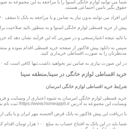
شما می توانید لوازم خانگی اسنوا را با مراجعه به این مجموعه به ص
حقوق بگیر تامین اجتماعی هستند.
این افراد می توانند بدون نیاز به ضامن و یا مراجعه به بانک تا سقف ۷۰ میلیون تومان اعتبار دریافت نموده و اقساط خود را به صورت ۶ تا ۱۲ ماهه پرداخت نمایند.
پیش از خرید قسطی لوازم خانگی اسنوا و به منظور تائید صلاحیت برای
با تائید نتیجه اعتبارسنجی و در صورتی که این فرآیند نشان دهد که خر
سپس به دانلود پیش فاکتور از صفحه خرید قسطی اقدام نموده و منتظر
مدنظرتان را به صورت اقساطی خریداری کنید.
در این صورت نیازی به ضامن نیز نخواهید داشت.تنها کافی است که ۳۰ درصد از مبلغ کل کالا را به صورت پیش پرداخت،پرداخت نموده و مابقی مبلغ را در اقساط ؟،؟؟ و یا ؟؟ ماهه بپردازید.
خرید اقساطی لوازم خانگی در سینا,منطقه سینا
شرایط خرید اقساطی لوازم خانگی امرسان
خرید قسطی لوازم خانگی امرسان به شیوه اعتباری از وبسایت و فرو
وبسایت این مجموعه به آدرس https://www.homeappli.ir/ ثبت نام نمایید و یک پیش فاکتور دریافت کنید.
با دریافت این پیش فاکتور به بانک قرض الحسنه مهر ایران و یا یکی
شما باید در این بانک به افتتاح