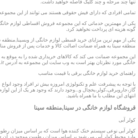
تنها چند مرحله و چند کلیک فاصله خواهید داشت.
تمامی افرادی که دارای فیش حقوقی هستند می توانند از این مجموعه
یکی از مهمترین خدماتی که این مجموعه فروش اقساطی لوازم خانگی د
گونه هزینه ای پرداخت نخواهید کرد.
یکی از مهم ترین مزایای خرید قسطی لوازم خانگی از وبسینا,منطقه
منطقه سینا به همراه ضمانت اصالت کالا و خدمات پس از فروش مناسب
این مجموعه ضمانت می کند که کالاهای خریداری شده را به موقع به ش
خانگی مورد نظرتان بهتر است به وب سایت این مجموعه به آدرس https://www.homeappli.ir سر بزنید.
راهنمای خرید لوازم خانگی برقی با قیمت مناسب
با توجه به پیشرفت علم و تکنولوژی امروزه بیش تر افراد وجود انواع
گاز،جاروبرقی،کولر،یخچال و...وجود دارند که وجود هر یک از این لو
انتهای این مطلب با ما همراه باشید.
قروشگاه لوازم خانگی در سینا,منطقه سینا
کولر آبی
کولر آبی نوعی سیستم خنک کننده هوا است که بر اساس میزان رطوب
وارد محیط کولر آبی می شود بر اساس میزان رطوبت موجود در آن خن