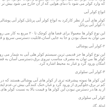
که وارد کولر می شود با دمای هوایی که از آن خارج می شود بیش تر خ
انواع کولر آبی
کولر های آبی از نظر کارکرد به انواع کولر آبی پرتابل،کولر آبی پوشا
۱-کولر آبی پرتابل
این نوع کولر ها معمولا ب
می توان به سبک بودن و جا به جایی آسان،قابلیت دسترسی سریع و قیم
۲-کولر آبی پوشالی
این نوع کولر ها جز قدیمی ترین سیستم کولر هلی آبی به شمار می ر
کولر ها می توان به مصرف مناسب نیروی برق،دسترسی آسان به قطعا
امکان ورود گرد و غبار به محیط اشاره کرد.
۳-کولر آبی سلولزی
این کولر ها نمونه پیشرفته تری از کولر های آبی پوشالی هستند که 
کم تر برق،جلوگیری از ورود گرد و غبار،خنک کنندگی بیش تر،عدم ایجا
از پد ها،در دسترس نبودن این کولر ها و قیمت بالا به نسبت کولر های 
کولر آبی سلولزی
اجاق گاز