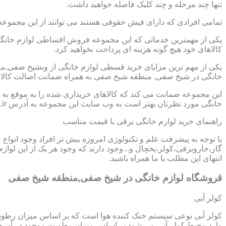
تنها چند مرحله و چند کلیک فاصله خواهید داشت.
تمامی افرادی که دارای فیش حقوقی هستند می توانند از این مجموعه
یکی از مهمترین خدماتی که این مجموعه فروش اقساطی لوازم خانگی
کالاهای خود هیچ گونه هزینه ای پرداخت نخواهید کرد.
یکی از مهم ترین مزایای خرید قسطی لوازم خانگی از وبشیخ صفی,
خانگی در شیخ صفی, منطقه شیخ صفی به همراه ضمانت اصالت کالا و
این مجموعه ضمانت می کند که کالاهای خریداری شده را به موقع به ش
خانگی مورد نظرتان بهتر است به وب سایت این مجموعه به آدرس https://www.homeappli.ir سر بزنید.
راهنمای خرید لوازم خانگی برقی با قیمت مناسب
با توجه به پیشرفت علم و تکنولوژی امروزه بیش تر افراد وجود انواع
گاز،جاروبرقی،کولر،یخچال و...وجود دارند که وجود هر یک از این لو
انتهای این مطلب با ما همراه باشید.
قروشگاه لوازم خانگی در شیخ صفی,منطقه شیخ صفی
کولر آبی
کولر آبی نوعی سیستم خنک کننده هوا است که بر اساس میزان رطوب
وارد محیط کولر آبی می شود بر اساس میزان رطوبت موجود در آن خن