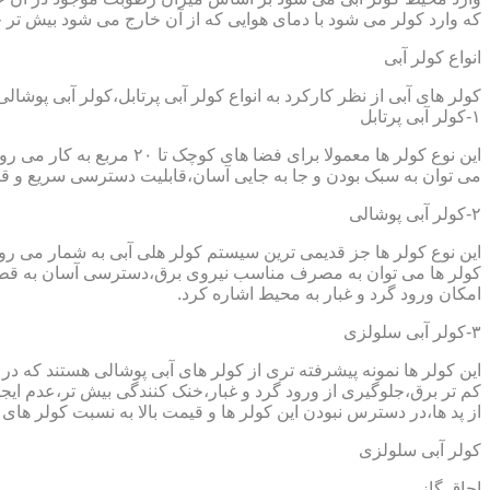
که وارد کولر می شود با دمای هوایی که از آن خارج می شود بیش تر خ
انواع کولر آبی
کولر های آبی از نظر کارکرد به انواع کولر آبی پرتابل،کولر آبی پوشا
۱-کولر آبی پرتابل
این نوع کولر ها معمولا ب
می توان به سبک بودن و جا به جایی آسان،قابلیت دسترسی سریع و قیم
۲-کولر آبی پوشالی
این نوع کولر ها جز قدیمی ترین سیستم کولر هلی آبی به شمار می ر
کولر ها می توان به مصرف مناسب نیروی برق،دسترسی آسان به قطعا
امکان ورود گرد و غبار به محیط اشاره کرد.
۳-کولر آبی سلولزی
این کولر ها نمونه پیشرفته تری از کولر های آبی پوشالی هستند که 
کم تر برق،جلوگیری از ورود گرد و غبار،خنک کنندگی بیش تر،عدم ایجا
از پد ها،در دسترس نبودن این کولر ها و قیمت بالا به نسبت کولر های 
کولر آبی سلولزی
اجاق گاز