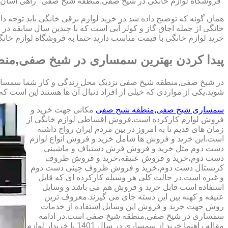
"فروشگاه لوازم خانگی در شیخ صفی,منطقه شیخ صفی" راهی آسان بر
همان گونه که توضیح داده شد در خرید لوازم برقی خانگی باید توجه 
خانگی از جمله اجاق گاز و کولر آبی است که با چندین سال سابق
خرید لوازم خانگی با قیمت مناسب دارید حتما به فروشگاه لوازم خ
پیدا کردن بهترین سمساری در شیخ صفی,من
در شیخ صفی,منطقه شیخ صفی نزدیک محل زندگی و کار شما سمساری ها
شوید.یکی از مواردی که خیلی از افراد دنبال آن ها هستند این است که کالای دست دوم
سمساری شیخ صفی,منطقه شیخ صفی
مکانی جهت خرید و
فروش لوازم کارکرده است.فروش اقساطی لوازم خانگی از
زمان های قدیم تا به امروز در بین مردم ایران رواج داشته
است.این خرید و فروش ها شامل خرید و فروش انواع لوازم
دست دوم مثل خرید و فروش فرش دستباف و ماشینی
دست دوم،خرید و فروش عتیقه،خرید و فروش ظروف
کریستال دست دوم،خرید و فروش ظروف چینی دست دوم
و غیره است.در حالت کلی هر وسیله کارکرده ای که قابل
استفاده است قابل خرید و فروش هم می باشد و وسایل
عتیقه و کهنه بین این دسته جای می گیرند.معروف ترین
روش جهت خرید و فروش این وسایل استفاده از خدمات
سمساری در شیخ صفی,منطقه شیخ صفی است.در ادامه
مقاله راهنما خرید از سمساری در سال 1401 با خریدار لوازم