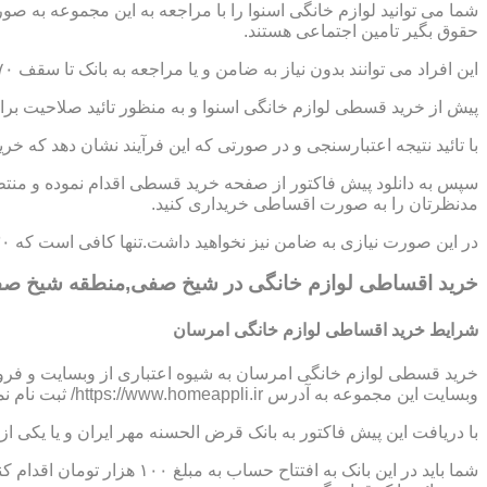
شما می توانید لوازم خانگی اسنوا را با مراجعه به این مجموعه به ص
حقوق بگیر تامین اجتماعی هستند.
این افراد می توانند بدون نیاز به ضامن و یا مراجعه به بانک تا سقف ۷۰ میلیون تومان اعتبار دریافت نموده و اقساط خود را به صورت ۶ تا ۱۲ ماهه پرداخت نمایند.
پیش از خرید قسطی لوازم خانگی اسنوا و به منظور تائید صلاحیت برای
با تائید نتیجه اعتبارسنجی و در صورتی که این فرآیند نشان دهد که خر
سپس به دانلود پیش فاکتور از صفحه خرید قسطی اقدام نموده و منتظر
مدنظرتان را به صورت اقساطی خریداری کنید.
در این صورت نیازی به ضامن نیز نخواهید داشت.تنها کافی است که ۳۰ درصد از مبلغ کل کالا را به صورت پیش پرداخت،پرداخت نموده و مابقی مبلغ را در اقساط ؟،؟؟ و یا ؟؟ ماهه بپردازید.
خرید اقساطی لوازم خانگی در شیخ صفی,منطقه شیخ ص
شرایط خرید اقساطی لوازم خانگی امرسان
خرید قسطی لوازم خانگی امرسان به شیوه اعتباری از وبسایت و فرو
وبسایت این مجموعه به آدرس https://www.homeappli.ir/ ثبت نام نمایید و یک پیش فاکتور دریافت کنید.
با دریافت این پیش فاکتور به بانک قرض الحسنه مهر ایران و یا یکی
شما باید در این بانک به افتتاح