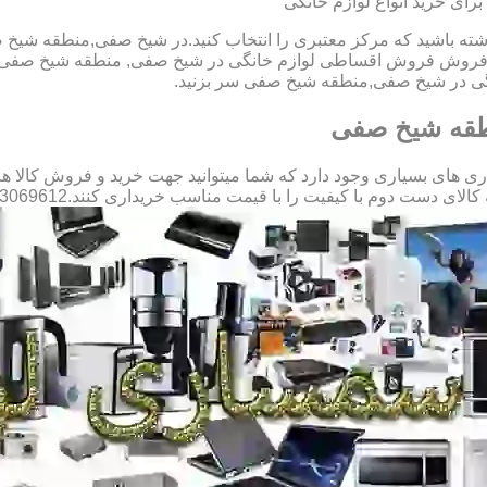
ای خرید انواع لوازم خانگی
داشته باشید که مرکز معتبری را انتخاب کنید.در شیخ صفی,منطقه شیخ 
ه در فروش فروش اقساطی لوازم خانگی در شیخ صفی, منطقه شیخ صفی
انگی در شیخ صفی,منطقه شیخ صفی سر بزنید.
طقه شیخ صفی
ی بسیاری وجود دارد که شما میتوانید جهت خرید و فروش کالا های د
 با کیفیت را با قیمت مناسب خریداری کنند.09123069612 آقای میثم افسری