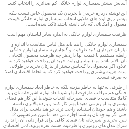
آسایش بیشتر سمساری لوازم خانگی کم صداتری را انتخاب کنید.
این نوشته درباره خریدن یا نخریدن یک محصول خاص نیست بلکه
بیشتر روی ایده های طلایی انتخاب سمساری لوازم خانگی،قیمت
معقول و امکاناتی که باید داشته باشند تاکید شده است.
ظرفیت سمساری لوازم خانگی به اندازه سایز لباستان مهم است
سمساری لوازم خانگی را هم باید مثل لباس متناسب با اندازه و
نیازتان خریداری کنید.ظرفیت و گنجایش سمساری لوازم خانگی
رابطه مستقیم با قیمت آنها دارد.هر چه ظرفیت محصول انتخابی
تان بالاتر باشد مبلغ بیشتری بابت خرید آن پرداخت خواهید کرد.به
علاوه اگر محصولی با گنجایش بیشتر از نیازتان بخرید در طولانی
مدت هزینه بیشتری پرداخت خواهید کرد که به لحاظ اقتصادی اصلا
به صرفه نیست.
از طرفی نه تنها به خاطر هزینه بلکه به خاطر ابعاد سمساری لوازم
خانگی هم مراقب ظرفیت آنها باشید.ابعاد لوازم آشپزخانه تان باید
کاملا متناسب با فضای آشپزخانه انتخاب شوند.با این کار هم فضای
بیشتری به لوازم می دهیدتا بهتر کار کنند و بازده بالاتری داشته
باشند و هم خودتان استفاده راحت تری خواهید داشت.برای مثال
حتی اگر بودجه تان به شما اجازه می دهد ماشین ظرفشویی 12
نفره بخرید و آشپزخانه تان فضای کافی برای قرار دادن آن را ندارد
سراغ مدل های رومیزی با ظرفیت هشت نفره بروید.کمی اقتصادی