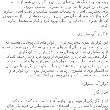
ریزد و سبب خنک شدن هوای ورودی به کولر می شود.از جمله
مزایای این کولر ها می توان به مصرف مناسب نیروی
برق،دسترسی آسان به قطعات،قیمت مناسب و نصب آسان اشاره
کرد و از جمله معایب آن می توان به رسوب پوشال و نیاز به تعویض
آن ها،مصرف بالای آب و امکان ورود گرد و غبار به محیط اشاره
کرد.
۳-کولر آبی سلولزی
این کولر ها نمونه پیشرفته تری از کولر های آبی پوشالی هستند که
در آن ها به جای پوشال از پد های سلولزی استفاده می شود.استفاده
از پد سلولزی به جای پوشال سبب افزایش راندمان کاری
کولر،مصرف کم تر برق،جلوگیری از ورود گرد و غبار،خنک کنندگی
بیش تر،عدم ایجاد رسوب،طول عمر بیش تر پد ها و نیاز به تعویض
در دوره طولانی تر خواهد شد.از جمله معایب این کولر ها می توان
به انتشار بوی نا مطبوع از پد ها،در دسترس نبودن این کولر ها و
قیمت بالا به نسبت کولر های پوشالی استفاده کرد.
کولر آبی سلولزی
اجاق گاز
اجاق گاز یکی از مهم ترین لوازم آشپزخانه است که دست کم
روزانه دو تا سه بار از آن استفاده می شود.بنابراین خرید یک اجاق