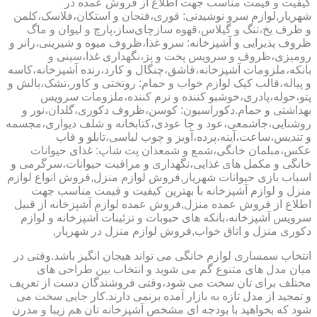
کیفیت و قیمت مناسب جهت اطلاع از فروش عمده در
شهریار,لوازم سرو نوشیدنی: قوری،فنجان و استکان،فلاسک،کلمن
و ظرف یخ،تنگ و گیلاس،قهوه سازچای‌ساز،پارچ و لیوان و ماگ
ظروف پذیرایی و آشپزخانه: سرو غذا،ظروف میوه و شیرینی،رانر و
رومیزی،ظروف و سرویس پخت و پز،نگهداری غذا،سینی و
بانکه،ملزومات آشپزخانه،قاشق،چنگال و کارد،رنده آشپزخانه،کاسه
و پیاله،قالب کیک لوازم خواب و حمام: روتختی و کاور،تشک،بالش و
پتو،حوله،پادری،خوشبو کننده و نرم کننده،ملزومات سرویس
بهداشتی و حمام.دکوراسیون: کوسن،ظروف دکوری،گلدان،نور و
روشنایی،جاشمعی،عود و جا عودی،کتابخانه و شلف دیواری،مجسمه
و تندیس،ساعت،آینه،پرده،آویز و چوب لباسی،تابلو و قاب
عکس،مبلمان خانگی،شمع و شمعدان پت شاپ: غذای حیوانات
خانگی و مکمل های غذایی،نگهداری و مراقبت حیوانات،سرگرمی و
اسباب بازی حیوانات شهریار,فروش لوازم منزل,فروش انواع لوازم
منزل و لوازم آشپزخانه با بهترین کیفیت و قیمت مناسب جهت
اطلاع از فروش عمده منزل,فروش عمده لوازم آشپزخانه از قبیل
سرویس آشپزخانه،بانکه های حبوبات و تزئینات آشپزخانه و لوازم
دکوری منزل و اتاق خواب,فروش لوازم منزل در شهریار,
انتخاب سمساری لوازم خانگی می تواند هیجان انگیز باشد.وقتی در
میان مدل های متنوع گم می شوید و انتخاب بین طراحی های
مختلف برای تان سخت می شود،وقتی فروشندگان دست از تعریف
و تمجید از مدل تازه به بازار آمده برنمی دارند.کار جایی سخت می
شود که بخواهید با بودجه ای مشخص آشپزخانه تان هم زیبا و مدرن