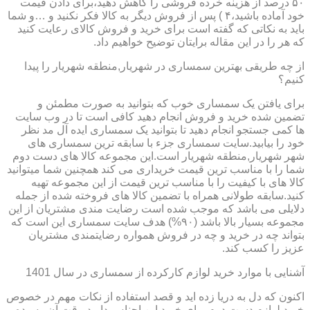
۵۰ درصد از هزینه خرده فروشی را کاهش دهید،برای دادن قیمت
خود آماده باشید،۴ ) پس از فروش دیگر به کالا فکر نکنید و …و شما
باید به نکاتی که گفته است برای خرید و فروش کالای رعایت کنید
که هر را در این مقاله برایتان توضیح خواهیم داد.
از چه طریقی بهترین سمساری در شهریار,منطقه شهریار را پیدا
کنیم؟
برای یافتن یک سمساری خوب که بتوانید به صورت مطمئن و
تضمین شده خرید و فروش انجام دهید کافی است تا در وب سایت
ها کمی جستجو انجام دهید تا بتوانید یک سمساری ایده آل مد نظر
خود را بیابید.سایت سمساری جزء با سابقه ترین سمساری های
شهر شهریار,منطقه شهریار است.این مجموعه کالا های دست دوم
شما را با مناسب ترین قیمت خریداری می کند همچنین شما میتوانید
کالا های با کیفیت را با مناسب ترین قیمت از این مجموعه تهیه
کنید.سابقه طولانی همراه با تضمین کالا های فروخته شده از جمله
دلایلی می باشد که موجب شده است رضایت مندی مشتریان از این
مجموعه بسیار بالا باشد (۹۰%) هدف سایت سمساری این است که
بتواند چه در خرید و چه در فروش همواره رضایتمندی مشتریان
عزیز را کسب کند.
آشنایی با موارد خرید لوازم کارکرده از سمساری در سال 1401
اکنون که دل به دریا زده اید و قصد استفاده از نکات مهم در خصوص
خرید لوازم دست دوم برای خرید این اجناس دارید،وقت آن رسیده