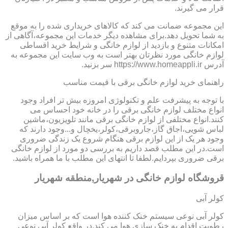
قرار می گیرند.
این مجموعه ضمانت می کند که کالاهای خریداری شده را به موقع
به شما تحویل دهد.برای مشاهده دیگر خدمات این مجموعه،آگاهی از
امکانات متنوع و بازدید از لوازم خانگی و شرایط خرید اقساطی
لوازم خانگی مورد نظرتان بهتر است به وب سایت این مجموعه به
آدرس https://www.homeappli.ir سر بزنید.
راهنمای خرید لوازم خانگی برقی با قیمت مناسب
با توجه به پیشرفت علم و تکنولوژی امروزه بیش تر افراد وجود
انواع مختلف لوازم خانگی برقی را در خانه خود احساس می
کنند.انواع مختلفی از لوازم خانگی برقی مانند تلویزیون،ماشین
لباس شویی،اجاق گاز،جاروبرقی،کولر،یخچال و...وجود دارند که
وجود هر یک از این لوازم برقی هنگام شروع یک زندگی ضروری
است.در این مطلب قصد داریم به بررسی دو مورد از لوازم خانگی
برقی ضروری بپردایم.لطفا تا انتهای این مطلب با ما همراه باشید.
قروشگاه لوازم خانگی در شهریار,منطقه شهریار
کولر آبی
کولر آبی نوعی سیستم خنک کننده هوا است که بر اساس میزان
رطوبت اقدام به خنک سازی هوا می کند.در واقع کولر آبی نوعی