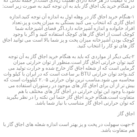
گاز با کیفیت در هر خانه دارای اهمیت زیادی است.از جمله نکاتی که
در هنگام خرید یک اجاق گاز باید به آن توجه کنید به صورت زیر است:
۱-هنگام خرید اجاق گاز در وهله اول به اندازه آن توجه کنید.اندازه
اجاق گازی که انتخاب می کنید بستگی به میزان پخت و پز،تعداد
افراد خانواده و اندازه آشپزخانه دارد.اگر فضای آشپزخانه شما
کوچک است از اجاق گاز های کوچک استفاده کنید و اگر با وجود
کوچک بودن آشپزخانه میزان پخت و پز شما بالا است می توانید اجاق
گاز های تو کار را انتخاب کنید.
۲-یکی دیگر از مواردی که باید به هنگام خرید اجاق گاز به آن توجه
کنید توان حرارتی اجاق گاز است.منظور از توان حرارتی میزان
گرمایی است که از شعله اجاق گاز خارج شده و حرارت تولید می
کند.واحد توان حرارتی BTU بر ساعت است که در ایران با کیلو وات
محاسبه می شود.مناسب ترین توان حرارتی ۲.۰۵ کیلووات است که
بیش تر از آن برای اجاق گاز های موجود در رستوران استفاده می
شود.با وجود این توان حرارتی در اجاق گاز های مختلف با هم
متفاوت است.هنگام خرید اجاق گاز حتما این نکته را در نظر بگیرید
که توان حرارتی اجاق گاز متناسب با نیاز شما باشد.
اجاق گاز
۳-جهت سهولت در پخت و پز بهتر است اندازه شعله های اجاق گاز با
هم متفاوت باشد.