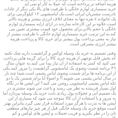
هزینه اضافه تر پرداخته است که عملا به کار او نمی آید.
خرید سمساری لوازم خانگی با ظرفیت های بالا یکی دیگر از عادات
نادرست مشتریان ایرانی است.یک لباسشویی ١٢ کیلوگرمی برای
یک خانواده ٤ نفره تنها به معنای اتلاف انرژی بیشتر و هزینه بالاتر
است.علاوه بر این کارخانه سازنده در ازای ارایه سمساری لوازم
خانگی با حجم بالاتر،برای محصول خود قیمت بیشتری تعیین می
کند.به این ترتیب خرید سمساری لوازم خانگی با ظرفیت بیشتر از
نیاز به معنی پرداخت پول بیشتر برای خرید کالا و پرداخت هزینه
بیشتر انرژی مصرفی است.
وقتی تصمیم به خرید یک وسیله لوکس و گرانقیمت دارید شک نکنید
که بخش قابل توجهی از هزینه خرید کالا را برای گزینه هایی پرداخت
می کنید که کمتر به استفاده از آن نیاز پیدا می کنید.به عنوان مثال
٣٦ برنامه شست وشوی یک لباسشویی گرانقیمت را مرور کنید.یکی
از این برنامه ها برای شست وشوی لباس پشمی است.شما چند بار
در سال لباس پشمی می شویید؟! و اصولا آیا برای شستن یک یا دو
تکه لباس پشمی لباسشویی روشن می کنید؟ این آپشن ها در نگاه
اول بسیار فریبنده به نظر می رسند و باعث می شوند مشتری در
یک تصمیم آنی و عجولانه پول زیادی بابت خرید یک وسیله بپردازد اما
به مرور و با استفاده از آن کالا متوجه می شود که بسیاری از این
آپشن ها به ندرت یا هرگز مورد استفاده قرار نمی گیرد.بنابراین بهتر
است موقع خرید یک وسیله خانگی قبل از هر چیز نیازهای منطقی
تان را در نظر بگیرید و فریب تجملات و آپشن های لوکس و کم