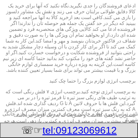
ادعای فروشندگان را جدی نگیرید.نگاه نکنید که آنها برای خرید یک
کالا دقایق طولانی برایتان حرف می زنند و نقش یک مشاور دلسوز
را بازی می کنند.کافی است بعد ازخرید کالا به آنها مراجعه کنید و
ببینید که دیگر در حد گفتن یک جمله هم حوصله تان را ندارند! اگر
فروشنده ادعا می کند کالایی ویژگی های منحصربه فرد و تضمین
شده ای دارد،از او بخواهید تمام آن ویژگی ها را به صورت دقیق و
شفاف در فاکتور خریدتان بنویسد و مهر و امضا کند.این کار به شما
کمک می کند تا اگر برای کار کردن با آن وسیله دچار مشکل شدید به
راحتی بتوانید از فروشنده شکایت و درخواست خسارت کنید.اگر او
حاضر نشد گفته های خود را مکتوب کند بدانید حتما کاسه ای زیر نیم
کاسه است.این گزینه به ویژه درباره خرید سمساری لوازم خانگی
بزرگ و با قیمت بیشتر می تواند برای شما بسیار تعیین کننده باشد.
برچسب انرژی لوازم بزرگ را حتما چک کنید
به برچسب انرژی توجه کنید.برچسب انرژی ٧ فلش رنگی است که
به ترتیب طیف های رنگی سبز تیره تا قرمز تیره را در بر می
گیرد.این فلش ها با حروف لاتین A تا G ردیف گذاری شده اند.فلش
A که به رنگ سبز تیره است معرف کمترین میزان مصرف انرژی و
تلفن تماس فوری
لوازم خانگی شهریار,فروش اقساطی لوازم خانگی
بیشترین بازدهی کالاست و فلش G که به رنگ قرمز تیره است
شهریار
معرف بیشترین میزان مصرف انرژی و کمترین بازدهی است.هرچه
درجه کیفیت مصرف انرژی وسیله به گزینه A نزدیک تر باشد وسیله
☞☏
tel:09123069612
کم مصرف تر و کم هزینه تر است.پرمصرف ترین لوازم برقی به