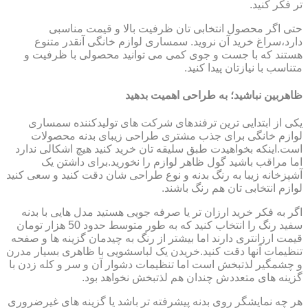
تر فکر کنید.
حتی اگر محصول انتخابی تان ظرفیت بالا و قیمت مناسبی
دارد،سراغ خرید آن نروید. سمساری لوازم خانگی آنقدر متنوع
هستند که با جست و جوی کمی می توانید محصولی با ظرفیت و
متناسب با نیازتان پیدا کنید.
ظاهربین نباشید؛ به طراحی اهمیت بدهید
یکی از ابتدایی ترین ترفندهای شرکت های تولیدکننده سمساری
لوازم خانگی برای جذب مشتری طراحی زیبای بدنه محصولات
است.اینکه بخواهیدت طبق سلیقه تان خرید کنید هیچ اشکالی ندارد
اما مراقب باشید گول ظاهر لوازم را نخورید.برای داشتن یک
آشپزخانه زیبا به رنگ بدنه و نوع طراحی شان دقت کنید و سعی کنید
لوازم انتخابی تان هم رنگ باشند.
اگر به فکر خرید ارزان تر یا صرفه جویی هستید مدل هایی با بدنه
سفید رنگ را انتخاب کنید که به طور متوسط حدود 50 هزار تومان
قیمت ارزانتری دارند اما بیشتر از رنگ به چیدمان گزینه ها و صفحه
تنظیمات آنها دقت کنید.خریدن یک لباسشویی با ظاهری بسیار مدرن
و چشمگیر لذتبخش است اما تنظیمات دشوار آن و سر و کله زدن با
گزینه های متعددش چندان هم لذتبخش نخواهد بود.
هر چه نمایشگر روی بدنه پیشرفته تر باشد یا گزینه های غیرضروری