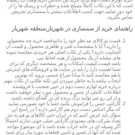
است که با این نکات کاملاً مسلح شده و خطرات و ریسک ها را از
خود دور نمایید.جهت کسب اطلاعات بیشتر با سمساری تجریش
تماس بگیرید.
راهنمای خرید از سمساری در شهریار,منطقه شهریار
قیمت نو کالای مد نظر خود را بدانیدقصد خرید چه محصولی
را دارید؟ آیا با مشخصات فنی و ظاهری محصول و قیمت آن
آشناییت دارید؟ یکی از نکات اصلی هر خریدی،مقایسه نمونه
های مشابه از یک محصول از همه لحاظ می
باشد.قیمت،کیفیت،امکانات و هر مشخصه دیگری که برای
شما اهمیت دارد را باید در سایت ها و فروشگاه های اینترنتی
با هم مقایسه کنید تا مبادا سراغ جنسی بروید که بهترین
انتخاب نباشد.با به خاطر سپردن این نکته طلایی از نکات مهم
درباره خرید لوازم دست دوم در حین صحبت با فروشنده
اطلاعات کاملی از جنس و محصول مورد نظر خواهید داشت
و از این رو می توانید برگ برنده ای در گفتگو داشته باشید.
گارانتی جنس را فراموش نکنید.حتماً با خود تصورمی نمایید
که مگر اجناس دست دوم هم گارانتی دارند؟ در پاسخ این
سؤال باید عرض کنیم که در ایران حتی کالاهای نو هم به جز
تعداد شرکت های معدودی،گارانتی خیلی خوبی ندارند.احتمالاً
اگر وسیله ای در خانه خراب شده باشد با ای موضوع مواجه
شده اید که آنها از تعمیر و تامین قطعات مورد نیاز برای شما