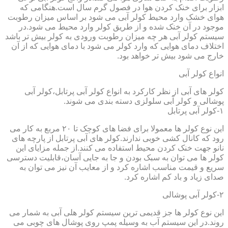
ابزار برای خنک کردن هوا در فصول گرم سال است.هنگامی که
هوای خشک وارد محیط کولر آبی می شود بر اساس میزان رطوبت
موجود در آن خنک شده و از طریق کولر وارد محیط می شود.در
سیستم کولر آبی هر چه میزان رطوبت ورودی به کولر بیش تر باشد
اختلاف دمای هوایی که وارد کولر می شود با دمای هوایی که از آن
خارج می شود بیش تر خواهد بود.
انواع کولر آبی
کولر های آبی از نظر کارکرد به انواع کولر آبی پرتابل،کولر آبی
پوشالی و کولر آبی سلولزی دسته بندی می شوند.
۱-کولر آبی پرتابل
این نوع کولر ها معمولا برای فضا های کوچک تا ۲۰ مربع به کار می
رود که کانال کشی خوبی ندارند.کولر های آبی پرتابل از پارچه های
نانو جهت خنک کردن محیط استفاده می کنند.از جمله مزایای این
کولر ها می توان به سبک بودن و جا به جایی آسان،قابلیت دسترسی
سریع و قیمت مناسب اشاره کرد و از معایب آن نیز می توان به
صدای زیاد و باد کم اشاره کرد.
۲-کولر آبی پوشالی
این نوع کولر ها جز قدیمی ترین سیستم کولر هلی آبی به شمار می
روند.در این سیستم آب به وسیله پمپ روی پوشال های چوبی می