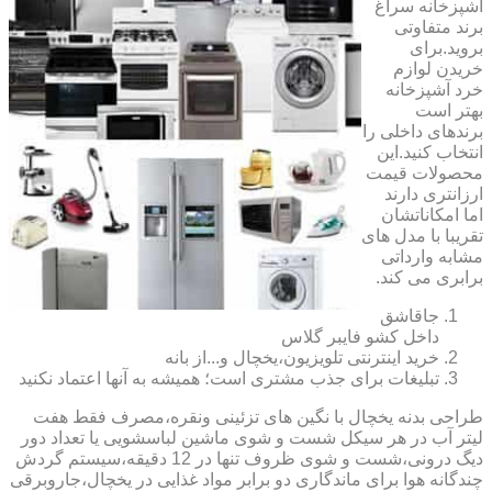
آشپزخانه سراغ
برند متفاوتی
بروید.برای
خریدن لوازم
خرد آشپزخانه
بهتر است
برندهای داخلی را
انتخاب کنید.این
محصولات قیمت
ارزانتری دارند
اما امکاناتشان
تقریبا با مدل های
مشابه وارداتی
برابری می کند.
جاقاشق
داخل کشو فایبر گلاس
خرید اینترنتی تلویزیون،یخچال و...از بانه
تبلیغات برای جذب مشتری است؛ همیشه به آنها اعتماد نکنید
طراحی بدنه یخچال با نگین های تزئینی ونقره،مصرف فقط هفت
لیتر آب در هر سیکل شست و شوی ماشین لباسشویی یا تعداد دور
دیگ درونی،شست و شوی ظروف تنها در 12 دقیقه،سیستم گردش
چندگانه هوا برای ماندگاری دو برابر مواد غذایی در یخچال،جاروبرقی