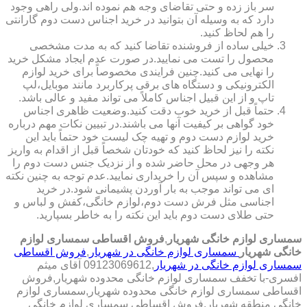
سر باز زده و حتی تقاضای وجه هم نموده اند.ولی راهی وجود
دارد که به وسیله آن بتوانید در خرید اجناس دست دوم گارانتی
را هم لحاظ کنید.
خیلی ساده از فروشنده تقاضا کنید که به مدت مشخصی
محصول را تست می نمایید.در صورت عدم ایجاد مشکل خرید
را نهایی می کنید.چنین فرایندی مخصوصاً برای خرید لوازم
الکترونیکی و دستگاه های برقی پرکاربرد مانند موبایل،لپ
تاپ و از این قبیل اجناس کاملاً می تواند مفید و عالی باشد.
حتماً قبل از خرید خوب دقت کنید.وضعیت ظاهری اجناس
خود گواهی بر کیفیت آنها می باشند.در تبیین نکات مهم درباره
خرید لوازم دست دوم و تهیه چک لیست خود حتماً باید این
نکته را نیز لحاظ کنید که خودتان شخصاً قبل از اقدام به واریز
هر وجهی در محل حاضر شده و از نزدیک جنس دست دوم را
مشاهده و سپس آن را خریداری نمایید.عدم توجه به چنین نکته
ای می تواند موجب به بار آوردن پشیمانی شود.در خرید
اجناسی مثل فرش دست دوم،لوازم خانگی،کفش و لباس و
حتی طلای دست دوم باید این نکته را به خاطر بسپارید.
سمساری لوازم خانگی شهریار
,
فروش اقساطی سمساری لوازم
خانگی شهریار
سمساری لوازم خانگی در شهریار
,
فروش اقساطی
سمساری لوازم خانگی در شهریار
,09123069612 آقای میثم
افسری-با تخفف سمساری لوازم خانگی محدوده شهریار,فروش
اقساطی سمساری لوازم خانگی محدوده شهریار,سمساری لوازم
خانگی منطقه شهریار,فروش اقساطی سمساری لوازم خانگی