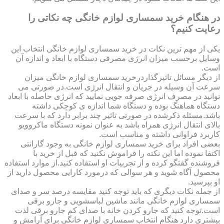
در هنگام خرید سمساری لوازم خانگی چه نکاتی را
رعایت کنیم؟
یکی از مهم ترین نکات در خرید سمساری لوازم خانگی انتخاب این
وسایل برحسب میزان انرژی مصرفی دستگاه با ابعاد و اندازه آن
است.
از دیگر مسائل تاثیرگذاردرخرید سمساری لوازم خانگی میزان
سرعت آن وسیله در جریان و انتقال انرژی است.در صورتی می
توانید در مصرف انرژی صرفه جویی نمایید که انرژی حاصله با ابعاد
دستگاه هماهنگ بوده و دستگاه شما اندازه ی کوچکی داشته
باشد.مسئله ذکرشده در صورتی تاثیر چند برابر دارد که با سرعت
بالای انتقال انرژی همراه باشد به عنوان نمونه دستگاه ماکروویو
کاربرد فراوانی داشته و مناسب است.
بعضی افراد برای خرید سمساری لوازم خانگی به وجود گارانتی
اکتفا نموده اما این نکته را فراموش نکنید که قبل از خرید با
فروشنده گفتگو کرده و از تجربیات او استفاده کنید.از موارد استفاده
محصول آگاه شوید و هر سوالی که درمورد کارایی محصول دارید از
او بپرسید.
از جمله نکات دیگری که باید توجه کنید مقایسه درصد سر و صدای
سمساری لوازم خانگی مانند ماشین لباسشویی و جارو برقی
است.توجه کنید که جارو کردن خانه با صدای کم جارو برقی لذت
بیشتری دارد هنگام انتخاب سمساری لوازم خانگی برای آرامش و