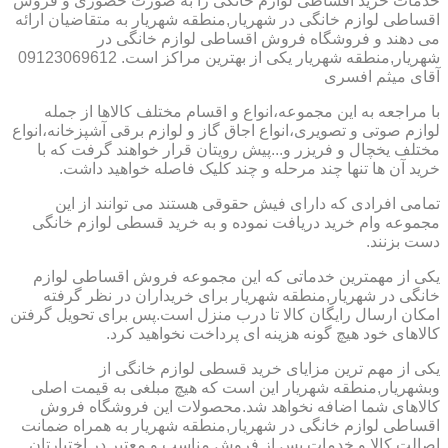
خدمات خرید اقساطی لوازم خانگی را به صورت حضوری و فروش
اقساطی لوازم خانگی در شهریار,منطقه شهریار به متقاضیان ارائه
می دهند و فروشگاه فروش اقساطی لوازم خانگی در
شهریار,منطقه شهریار یکی از بهترین مراکز است. 09123069612
آقای میثم افسری
با مراجعه به این مجموعه،انواع و اقسام مختلف کالاها از جمله
لوازم صوتی و تصویری،انواع اجاق گاز و لوازم برقی آشپزخانه،انواع
مختلف یخچال و فریزر و...پیش رویتان قرار خواهند گرفت که با
خرید آن ها تنها چند مرحله و چند کلیک فاصله خواهید داشت.
تمامی افرادی که دارای فیش حقوقی هستند می توانند از این
مجموعه وام خرید دریافت نموده و به خرید قسطی لوازم خانگی
دست بزنند.
یکی از مهمترین خدماتی که این مجموعه فروش اقساطی لوازم
خانگی در شهریار,منطقه شهریار برای خریداران در نظر گرفته
امکان ارسال رایگان کالا تا درب منزل است.پس برای تحویل گرفتن
کالاهای خود هیچ گونه هزینه ای پرداخت نخواهید کرد.
یکی از مهم ترین مزایای خرید قسطی لوازم خانگی از
وبشهریار,منطقه شهریار این است که هیچ مبلغی به قیمت اصلی
کالاهای شما اضافه نخواهد شد.محصولات این فروشگاه فروش
اقساطی لوازم خانگی در شهریار,منطقه شهریار به همراه ضمانت
اصالت کالا و خدمات پس از فروش مناسب و معتبر در اختیارتان