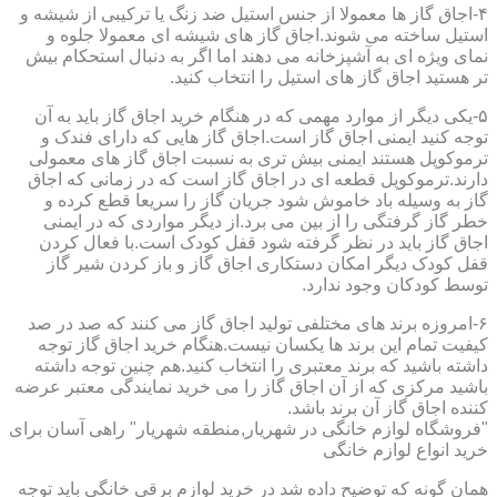
۴-اجاق گاز ها معمولا از جنس استیل ضد زنگ یا ترکیبی از شیشه و
استیل ساخته می شوند.اجاق گاز های شیشه ای معمولا جلوه و
نمای ویژه ای به آشپزخانه می دهند اما اگر به دنبال استحکام بیش
تر هستید اجاق گاز های استیل را انتخاب کنید.
۵-یکی دیگر از موارد مهمی که در هنگام خرید اجاق گاز باید به آن
توجه کنید ایمنی اجاق گاز است.اجاق گاز هایی که دارای فندک و
ترموکوپل هستند ایمنی بیش تری به نسبت اجاق گاز های معمولی
دارند.ترموکوپل قطعه ای در اجاق گاز است که در زمانی که اجاق
گاز به وسیله باد خاموش شود جریان گاز را سریعا قطع کرده و
خطر گاز گرفتگی را از بین می برد.از دیگر مواردی که در ایمنی
اجاق گاز باید در نظر گرفته شود قفل کودک است.با فعال کردن
قفل کودک دیگر امکان دستکاری اجاق گاز و باز کردن شیر گاز
توسط کودکان وجود ندارد.
۶-امروزه برند های مختلفی تولید اجاق گاز می کنند که صد در صد
کیفیت تمام این برند ها یکسان نیست.هنگام خرید اجاق گاز توجه
داشته باشید که برند معتبری را انتخاب کنید.هم چنین توجه داشته
باشید مرکزی که از آن اجاق گاز را می خرید نمایندگی معتبر عرضه
کننده اجاق گاز آن برند باشد.
"فروشگاه لوازم خانگی در شهریار,منطقه شهریار" راهی آسان برای
خرید انواع لوازم خانگی
همان گونه که توضیح داده شد در خرید لوازم برقی خانگی باید توجه