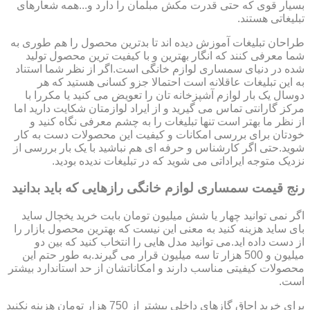
بسیار قوی که حتی قدرت مکش مبلمان را دارد و...همه شعارهای
تبلیغاتی هستند.
طراحان تبلیغات آموزش دیده اند تا بدترین محصول را هم طوری به
شما معرفی کنند که انگار بهترین و با کیفیت ترین محصول تولید
شده در دنیای سمساری لوازم خانگی است.اگر از نظر شما استناد
به این تبلیغات عاقلانه است احتمالا جزو کسانی هستید که هر
دوسال یک بار لوازم آشپزخانه تان را تعویض می کنید یا مکررا با
مرکز گارانتی تماس می گیرید و از ایراد لوازمتان شکایت دارید اما
از نظر ما بهتر است تنها تبلیغات را به چشم معرفی نگاه کنید و
خودتان برای بررسی امکانات و کیفیت این محصولات دست به کار
شوید.حتی اگر کارشناس و حرفه ای هم نباشید با یک بار بررسی از
نزدیک متوجه ایراداتی می شوید که در تبلیغات ندیده بودید.
رنج قیمت سمساری لوازم خانگی رازهایی که باید بدانید
اگر نمی توانید چهار یا شش میلیون تومان بابت خرید یخچال ساید
بای ساید هزینه کنید به معنی این نیست که بهترین محصول بازار را
از دست داده اید.می توانید مدل هایی را انتخاب کنید که بین دو
میلیون و 500 هزار تا سه میلیون قرار می گیرند.به طور حتم این
محصولات کیفیتی مناسب دارند و امکاناتشان از حد استاندارد بیشتر
است.
برای خرید اجاق گازهای داخلی بیشتر از 750 هزار تومان هزینه نکنید