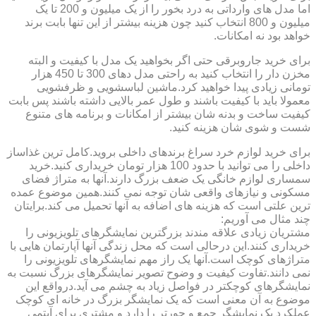
اما مدل های وارداتی به درد بخور را از یک میلیون و 200 تا یک
میلیون و 800 انتخاب کنید چون هزینه بیشتر از این تنها بابت برند
خواهد بود نه امکانات.
برای خرید جاروبرقی حتی اگر بخواهید یک مدل با کیفیت و البته
مخزن دار را انتخاب کنید به راحتی مدل دهای 300 تا 450 هزار
تومانی زیادی پیدا خواهید کرد.ماشین لباسشویی و ظرفشویی
معمولا باید با کیفیت باشند و طول عمر بالایی داشته باشند پس بابت
کیفیت ساخت و بدنه شان بیشتر از امکانات و برنامه های متنوع
شست و شوی شان هزینه کنید.
برای خرید لوازم خرد سراغ برندهای داخلی بروید.کامل ترین غذاساز
داخلی را می توانید با حدود 100 هزار تومان خریداری کنید.خرید
سمساری لوازم خانگی یک ضعف بزرگ دارند.آنها به متراژ فضای
مسکونی و نیازهای واقعی شان توجه نمی کنند.همین موضوع عمده
ترین علتی است که هزینه های اضافه به آنها تحمیل می کند.برایتان
چند مثال می آوریم:
مشتریان زیادی علاقه مندند بزرگترین نمایشگرهای تلویزیونی را
خریداری کنند.این درحالی است که محل زندگی آنها آپارتمان هایی با
متراژهای کوچک است.آنها یک راز مهم نمایشگرهای تلویزیونی را
نمی دانند.تفاوت کیفیت و وضوح تصویر نمایشگرهای بزرگ نسبت به
نمایشگرهای کوچکتر در فواصل زیاد به چشم می آید.درواقع این
موضوع به آن معنی است که یک نمایشگر بزرگ در خانه ای کوچک
عملکرد یک نمایشگر جمع و جورتر را دارد و مشتری برای آیتمی