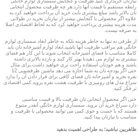
نیازتان خریداری کنید.ظرفیت و گنجایش سمساری لوازم خانگی
رابطه مستقیم با قیمت آنها دارد.هر چه ظرفیت محصول انتخابی
تان بالاتر باشد مبلغ بیشتری بابت خرید آن پرداخت خواهید کرد.به
علاوه اگر محصولی با گنجایش بیشتر از نیازتان بخرید در طولانی
مدت هزینه بیشتری پرداخت خواهید کرد که به لحاظ اقتصادی اصلا
به صرفه نیست.
از طرفی نه تنها به خاطر هزینه بلکه به خاطر ابعاد سمساری لوازم
خانگی هم مراقب ظرفیت آنها باشید.ابعاد لوازم آشپزخانه تان باید
کاملا متناسب با فضای آشپزخانه انتخاب شوند.با این کار هم فضای
بیشتری به لوازم می دهیدتا بهتر کار کنند و بازده بالاتری داشته
باشند و هم خودتان استفاده راحت تری خواهید داشت.برای مثال
حتی اگر بودجه تان به شما اجازه می دهد ماشین ظرفشویی 12
نفره بخرید و آشپزخانه تان فضای کافی برای قرار دادن آن را ندارد
سراغ مدل های رومیزی با ظرفیت هشت نفره بروید.کمی اقتصادی
تر فکر کنید.
حتی اگر محصول انتخابی تان ظرفیت بالا و قیمت مناسبی
دارد،سراغ خرید آن نروید. سمساری لوازم خانگی آنقدر متنوع
هستند که با جست و جوی کمی می توانید محصولی با ظرفیت و
متناسب با نیازتان پیدا کنید.
ظاهربین نباشید؛ به طراحی اهمیت بدهید