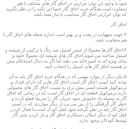
شود.با وجود این توان حرارتی در اجاق گاز های مختلف با هم
متفاوت است.هنگام خرید اجاق گاز حتما این نکته را در نظر بگیرید
که توان حرارتی اجاق گاز متناسب با نیاز شما باشد.
اجاق گاز
۳-جهت سهولت در پخت و پز بهتر است اندازه شعله های اجاق گاز با
هم متفاوت باشد.
۴-اجاق گاز ها معمولا از جنس استیل ضد زنگ یا ترکیبی از شیشه و
استیل ساخته می شوند.اجاق گاز های شیشه ای معمولا جلوه و
نمای ویژه ای به آشپزخانه می دهند اما اگر به دنبال استحکام بیش
تر هستید اجاق گاز های استیل را انتخاب کنید.
۵-یکی دیگر از موارد مهمی که در هنگام خرید اجاق گاز باید به آن
توجه کنید ایمنی اجاق گاز است.اجاق گاز هایی که دارای فندک و
ترموکوپل هستند ایمنی بیش تری به نسبت اجاق گاز های معمولی
دارند.ترموکوپل قطعه ای در اجاق گاز است که در زمانی که اجاق
گاز به وسیله باد خاموش شود جریان گاز را سریعا قطع کرده و
خطر گاز گرفتگی را از بین می برد.از دیگر مواردی که در ایمنی
اجاق گاز باید در نظر گرفته شود قفل کودک است.با فعال کردن
قفل کودک دیگر امکان دستکاری اجاق گاز و باز کردن شیر گاز
توسط کودکان وجود ندارد.