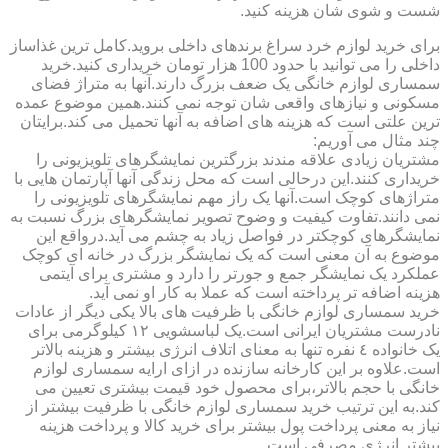
شست و شوی شان هزینه کنید.
برای خرید لوازم خرد سراغ برندهای داخلی بروید.کامل ترین غذاساز
داخلی را می توانید با حدود 100 هزار تومان خریداری کنید.خرید
سمساری لوازم خانگی یک ضعف بزرگ دارند.آنها به متراژ فضای
مسکونی و نیازهای واقعی شان توجه نمی کنند.همین موضوع عمده
ترین علتی است که هزینه های اضافه به آنها تحمیل می کند.برایتان
چند مثال می آوریم:
مشتریان زیادی علاقه مندند بزرگترین نمایشگرهای تلویزیونی را
خریداری کنند.این درحالی است که محل زندگی آنها آپارتمان هایی با
متراژهای کوچک است.آنها یک راز مهم نمایشگرهای تلویزیونی را
نمی دانند.تفاوت کیفیت و وضوح تصویر نمایشگرهای بزرگ نسبت به
نمایشگرهای کوچکتر در فواصل زیاد به چشم می آید.درواقع این
موضوع به آن معنی است که یک نمایشگر بزرگ در خانه ای کوچک
عملکرد یک نمایشگر جمع و جورتر را دارد و مشتری برای آیتمی
هزینه اضافه تر پرداخته است که عملا به کار او نمی آید.
خرید سمساری لوازم خانگی با ظرفیت های بالا یکی دیگر از عادات
نادرست مشتریان ایرانی است.یک لباسشویی ١٢ کیلوگرمی برای
یک خانواده ٤ نفره تنها به معنای اتلاف انرژی بیشتر و هزینه بالاتر
است.علاوه بر این کارخانه سازنده در ازای ارایه سمساری لوازم
خانگی با حجم بالاتر،برای محصول خود قیمت بیشتری تعیین می
کند.به این ترتیب خرید سمساری لوازم خانگی با ظرفیت بیشتر از
نیاز به معنی پرداخت پول بیشتر برای خرید کالا و پرداخت هزینه
بیشتر انرژی مصرفی است.