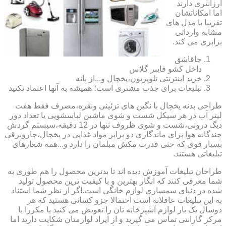
ارزانتری دارند
اما امکاناتشان
تقریبا با مدل های
مشابه وارداتی
برابری می کند.
جاقاشق
داخل کشو فایبر گلاس
خرید اینترنتی تلویزیون،یخچال و...از بانه
تبلیغات برای جذب مشتری است؛ همیشه به آنها اعتماد نکنید
طراحی بدنه یخچال با نگین های تزئینی ونقره،مصرف فقط هفت
لیتر آب در هر سیکل شست و شوی ماشین لباسشویی یا تعداد دور
دیگ درونی،شست و شوی ظروف تنها در 12 دقیقه،سیستم گردش
چندگانه هوا برای ماندگاری دو برابر مواد غذایی در یخچال،جاروبرقی
بسیار قوی که حتی قدرت مکش مبلمان را دارد و...همه شعارهای
تبلیغاتی هستند.
طراحان تبلیغات آموزش دیده اند تا بدترین محصول را هم طوری به
شما معرفی کنند که انگار بهترین و با کیفیت ترین محصول تولید
شده در دنیای سمساری لوازم خانگی است.اگر از نظر شما استناد
به این تبلیغات عاقلانه است احتمالا جزو کسانی هستید که هر
دوسال یک بار لوازم آشپزخانه تان را تعویض می کنید یا مکررا با
مرکز گارانتی تماس می گیرید و از ایراد لوازمتان شکایت دارید اما