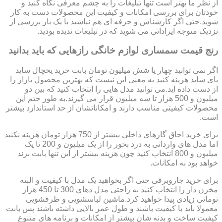
از نظر ما بهتر است تنها تبلیغات را به چشم معرفی نگاه کنید و
خودتان برای بررسی امکانات و کیفیت این محصولات دست به کار
شوید.حتی اگر کارشناس و حرفه ای هم نباشید با یک بار بررسی از
نزدیک متوجه ایراداتی می شوید که در تبلیغات ندیده بودید.
رنج قیمت سمساری لوازم خانگی رازهایی که باید بدانید
اگر نمی توانید چهار یا شش میلیون تومان بابت خرید یخچال ساید
بای ساید هزینه کنید به معنی این نیست که بهترین محصول بازار را
از دست داده اید.می توانید مدل هایی را انتخاب کنید که بین دو
میلیون و 500 هزار تا سه میلیون قرار می گیرند.به طور حتم این
محصولات کیفیتی مناسب دارند و امکاناتشان از حد استاندارد بیشتر
است.
برای خرید اجاق گازهای داخلی بیشتر از 750 هزار تومان هزینه نکنید
اما مدل های وارداتی به درد بخور را از یک میلیون و 200 تا یک
میلیون و 800 انتخاب کنید چون هزینه بیشتر از این تنها بابت برند
خواهد بود نه امکانات.
برای خرید جاروبرقی حتی اگر بخواهید یک مدل با کیفیت و البته
مخزن دار را انتخاب کنید به راحتی مدل دهای 300 تا 450 هزار
تومانی زیادی پیدا خواهید کرد.ماشین لباسشویی و ظرفشویی
معمولا باید با کیفیت باشند و طول عمر بالایی داشته باشند پس بابت
کیفیت ساخت و بدنه شان بیشتر از امکانات و برنامه های متنوع