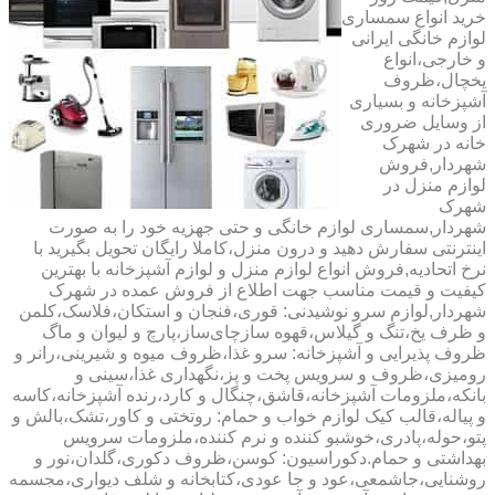
خرید انواع سمساری
لوازم خانگی ایرانی
و خارجی،انواع
یخچال،ظروف
آشپزخانه و بسیاری
از وسایل ضروری
خانه در شهرک
شهردار,فروش
لوازم منزل در
شهرک
شهردار,سمساری لوازم خانگی و حتی جهزیه خود را به صورت
اینترنتی سفارش دهید و درون منزل،کاملا رایگان تحویل بگیرید با
نرخ اتحادیه,فروش انواع لوازم منزل و لوازم آشپزخانه با بهترین
کیفیت و قیمت مناسب جهت اطلاع از فروش عمده در شهرک
شهردار,لوازم سرو نوشیدنی: قوری،فنجان و استکان،فلاسک،کلمن
و ظرف یخ،تنگ و گیلاس،قهوه سازچای‌ساز،پارچ و لیوان و ماگ
ظروف پذیرایی و آشپزخانه: سرو غذا،ظروف میوه و شیرینی،رانر و
رومیزی،ظروف و سرویس پخت و پز،نگهداری غذا،سینی و
بانکه،ملزومات آشپزخانه،قاشق،چنگال و کارد،رنده آشپزخانه،کاسه
و پیاله،قالب کیک لوازم خواب و حمام: روتختی و کاور،تشک،بالش و
پتو،حوله،پادری،خوشبو کننده و نرم کننده،ملزومات سرویس
بهداشتی و حمام.دکوراسیون: کوسن،ظروف دکوری،گلدان،نور و
روشنایی،جاشمعی،عود و جا عودی،کتابخانه و شلف دیواری،مجسمه