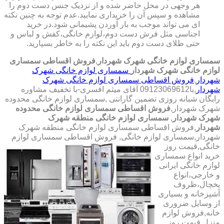
هر وجهی در محل حاضر شده و از نزدیک جنس دست دوم را
مشاهده و سپس آن را خریداری نمایید.عدم توجه به چنین نکته
ای می تواند موجب به بار آوردن پشیمانی شود.در خرید
اجناسی مثل فرش دست دوم،لوازم خانگی،کفش و لباس و
حتی طلای دست دوم باید این نکته را به خاطر بسپارید.
سمساری لوازم خانگی شهرک شهردار
,
فروش اقساطی سمساری
لوازم خانگی شهرک شهردار
سمساری لوازم خانگی شهرک
شهردار
,
فروش اقساطی سمساری لوازم خانگی شهرک
شهردار
,با
09123069612 آقای میثم افسری-با تخفیف مشاوره
رایگان شبانه روزی تضمین گارانتی
,سمساری لوازم خانگی محدوده
شهرک شهردار,
فروش اقساطی سمساری لوازم خانگی محدوده
شهرک شهردار
,
سمساری لوازم خانگی منطقه شهرک
شهردار
,فروش اقساطی سمساری لوازم خانگی منطقه شهرک
شهردار,سمساری لوازم خانگی,
فروش اقساطی سمساری لوازم
خانگی,قیمت روز
خرید انواع سمساری
لوازم خانگی ایرانی
و خارجی،انواع
یخچال،ظروف
آشپزخانه و بسیاری
از وسایل ضروری
خانه,فروش لوازم
منزل,قیمت روز