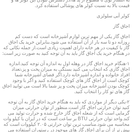
قیمت بالا به نسبت کولر های پوشالی استفاده کرد.
کولر آبی سلولزی
اجاق گاز
اجاق گاز یکی از مهم ترین لوازم آشپزخانه است که دست کم
روزانه دو تا سه بار از آن استفاده می شود.بنابراین خرید یک اجاق
گاز با کیفیت در هر خانه دارای اهمیت زیادی است.از جمله نکاتی که
در هنگام خرید یک اجاق گاز باید به آن توجه کنید به صورت زیر است:
۱-هنگام خرید اجاق گاز در وهله اول به اندازه آن توجه کنید.اندازه
اجاق گازی که انتخاب می کنید بستگی به میزان پخت و پز،تعداد
افراد خانواده و اندازه آشپزخانه دارد.اگر فضای آشپزخانه شما
کوچک است از اجاق گاز های کوچک استفاده کنید و اگر با وجود
کوچک بودن آشپزخانه میزان پخت و پز شما بالا است می توانید اجاق
گاز های تو کار را انتخاب کنید.
۲-یکی دیگر از مواردی که باید به هنگام خرید اجاق گاز به آن توجه
کنید توان حرارتی اجاق گاز است.منظور از توان حرارتی میزان
گرمایی است که از شعله اجاق گاز خارج شده و حرارت تولید می
کند.واحد توان حرارتی BTU بر ساعت است که در ایران با کیلو وات
محاسبه می شود.مناسب ترین توان حرارتی ۲.۰۵ کیلووات است که
بیش تر از آن برای اجاق گاز های موجود در رستوران استفاده می