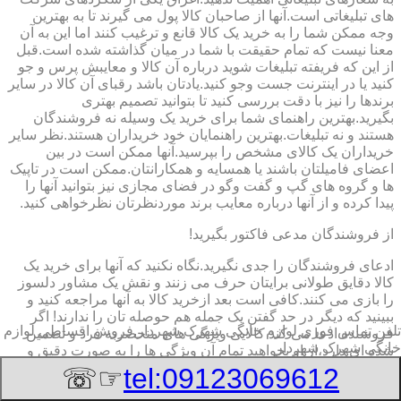
های تبلیغاتی است.آنها از صاحبان کالا پول می گیرند تا به بهترین
وجه ممکن شما را به خرید یک کالا قانع و ترغیب کنند اما این به آن
معنا نیست که تمام حقیقت با شما در میان گذاشته شده است.قبل
از این که فریفته تبلیغات شوید درباره آن کالا و معایبش پرس و جو
کنید یا در اینترنت جست وجو کنید.یادتان باشد رقبای آن کالا در سایر
برندها را نیز با دقت بررسی کنید تا بتوانید تصمیم بهتری
بگیرید.بهترین راهنمای شما برای خرید یک وسیله نه فروشندگان
هستند و نه تبلیغات.بهترین راهنمایان خود خریداران هستند.نظر سایر
خریداران یک کالای مشخص را بپرسید.آنها ممکن است در بین
اعضای فامیلتان باشند یا همسایه و همکارانتان.ممکن است در تاپیک
ها و گروه های گپ و گفت وگو در فضای مجازی نیز بتوانید آنها را
پیدا کرده و از آنها درباره معایب برند موردنظرتان نظرخواهی کنید.
از فروشندگان مدعی فاکتور بگیرید!
ادعای فروشندگان را جدی نگیرید.نگاه نکنید که آنها برای خرید یک
کالا دقایق طولانی برایتان حرف می زنند و نقش یک مشاور دلسوز
را بازی می کنند.کافی است بعد ازخرید کالا به آنها مراجعه کنید و
ببینید که دیگر در حد گفتن یک جمله هم حوصله تان را ندارند! اگر
تلفن تماس فوری
لوازم خانگی شهرک شهردار,فروش اقساطی لوازم
فروشنده ادعا می کند کالایی ویژگی های منحصربه فرد و تضمین
خانگی شهرک شهردار
شده ای دارد،از او بخواهید تمام آن ویژگی ها را به صورت دقیق و
شفاف در فاکتور خریدتان بنویسد و مهر و امضا کند.این کار به شما
☞☏
tel:09123069612
کمک می کند تا اگر برای کار کردن با آن وسیله دچار مشکل شدید به