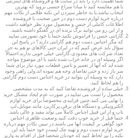
شما اهمیت دارد را باید در سایت ها و فروشگاه های اینترنتی
با هم مقایسه کنید تا مبادا سراغ جنسی بروید که بهترین
انتخاب نباشد.با به خاطر سپردن این نکته طلایی از نکات مهم
درباره خرید لوازم دست دوم در حین صحبت با فروشنده
اطلاعات کاملی از جنس و محصول مورد نظر خواهید داشت
و از این رو می توانید برگ برنده ای در گفتگو داشته باشید.
گارانتی جنس را فراموش نکنید.حتماً با خود تصورمی نمایید
که مگر اجناس دست دوم هم گارانتی دارند؟ در پاسخ این
سؤال باید عرض کنیم که در ایران حتی کالاهای نو هم به جز
تعداد شرکت های معدودی،گارانتی خیلی خوبی ندارند.احتمالاً
اگر وسیله ای در خانه خراب شده باشد با ای موضوع مواجه
شده اید که آنها از تعمیر و تامین قطعات مورد نیاز برای شما
سر باز زده و حتی تقاضای وجه هم نموده اند.ولی راهی وجود
دارد که به وسیله آن بتوانید در خرید اجناس دست دوم گارانتی
را هم لحاظ کنید.
خیلی ساده از فروشنده تقاضا کنید که به مدت مشخصی
محصول را تست می نمایید.در صورت عدم ایجاد مشکل خرید
را نهایی می کنید.چنین فرایندی مخصوصاً برای خرید لوازم
الکترونیکی و دستگاه های برقی پرکاربرد مانند موبایل،لپ
تاپ و از این قبیل اجناس کاملاً می تواند مفید و عالی باشد.
حتماً قبل از خرید خوب دقت کنید.وضعیت ظاهری اجناس
خود گواهی بر کیفیت آنها می باشند.در تبیین نکات مهم درباره
خرید لوازم دست دوم و تهیه چک لیست خود حتماً باید این
نکته را نیز لحاظ کنید که خودتان شخصاً قبل از اقدام به واریز