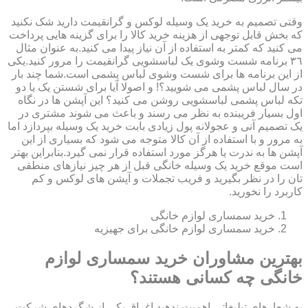
وقتی تصمیم به خرید یک وسیله لوکس و گرانقیمت دارید شک نکنید
که بخش قابل توجهی از هزینه خرید کالا را برای گزینه هایی پرداخت
می کنید که کمتر به استفاده از آن نیاز پیدا می کنید.به عنوان مثال
٣٦ برنامه شست وشوی یک لباسشویی گرانقیمت را مرور کنید.یکی
از این برنامه ها برای شست وشوی لباس پشمی است.شما چند بار
در سال لباس پشمی می شویید؟! و اصولا آیا برای شستن یک یا دو
تکه لباس پشمی لباسشویی روشن می کنید؟ این آپشن ها در نگاه
اول بسیار فریبنده به نظر می رسند و باعث می شوند مشتری در
یک تصمیم آنی و عجولانه پول زیادی بابت خرید یک وسیله بپردازد اما
به مرور و با استفاده از آن کالا متوجه می شود که بسیاری از این
آپشن ها به ندرت یا هرگز مورد استفاده قرار نمی گیرد.بنابراین بهتر
است موقع خرید یک وسیله خانگی قبل از هر چیز نیازهای منطقی
تان را در نظر بگیرید و فریب تجملات و آپشن های لوکس و کم
کاربرد را نخورید.
خرید سمساری لوازم خانگی
خرید سمساری لوازم خانگی برای جهیزیه
بهترین مشاوران خرید سمساری لوازم
خانگی چه کسانی هستند؟
به شعارهای تبلیغاتی اهمیت ندهید.اغراق یکی از شگردهای شرکت