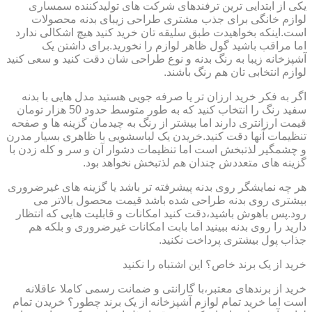
یکی از ابتدایی ترین ترفندهای شرکت های تولیدکننده سمساری
لوازم خانگی برای جذب مشتری طراحی زیبای بدنه محصولات
است.اینکه بخواهیدت طبق سلیقه تان خرید کنید هیچ اشکالی ندارد
اما مراقب باشید گول ظاهر لوازم را نخورید.برای داشتن یک
آشپزخانه زیبا به رنگ بدنه و نوع طراحی شان دقت کنید و سعی کنید
لوازم انتخابی تان هم رنگ باشند.
اگر به فکر خرید ارزان تر یا صرفه جویی هستید مدل هایی با بدنه
سفید رنگ را انتخاب کنید که به طور متوسط حدود 50 هزار تومان
قیمت ارزانتری دارند اما بیشتر از رنگ به چیدمان گزینه ها و صفحه
تنظیمات آنها دقت کنید.خریدن یک لباسشویی با ظاهری بسیار مدرن
و چشمگیر لذتبخش است اما تنظیمات دشوار آن و سر و کله زدن با
گزینه های متعددش چندان هم لذتبخش نخواهد بود.
هر چه نمایشگر روی بدنه پیشرفته تر باشد یا گزینه های غیرضروری
بیشتری روی بدنه طراحی شده باشد قیمت محصول بالاتر می
رود.پس باهوش باشید،دقت کنید امکانات و قابلیت هایی که انتظار
دارید را روی بدنه ببینید اما بابت امکانات غیرضروری و بلکه هم
جذاب پول بیشتری پرداخت نکنید.
خرید از یک برند خاص؟ این اشتباه را نکنید
خرید از برندهای معتبر،با گارانتی و ضمانت رسمی کاملا عاقلانه
است اما خرید تمام لوازم آشپزخانه از یک برند چطور؟ خریدن تمام