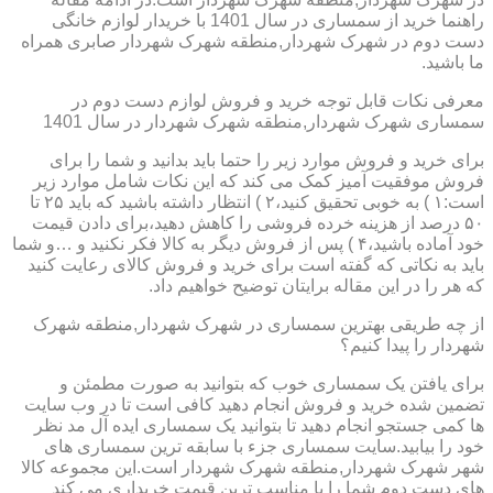
راهنما خرید از سمساری در سال 1401 با خریدار لوازم خانگی
دست دوم در شهرک شهردار,منطقه شهرک شهردار صابری همراه
ما باشید.
معرفی نکات قابل توجه خرید و فروش لوازم دست دوم در
سمساری شهرک شهردار,منطقه شهرک شهردار در سال 1401
برای خرید و فروش موارد زیر را حتما باید بدانید و شما را برای
فروش موفقیت آمیز کمک می کند که این نکات شامل موارد زیر
است:۱ ) به خوبی تحقیق کنید،۲ ) انتظار داشته باشید که باید ۲۵ تا
۵۰ درصد از هزینه خرده فروشی را کاهش دهید،برای دادن قیمت
خود آماده باشید،۴ ) پس از فروش دیگر به کالا فکر نکنید و …و شما
باید به نکاتی که گفته است برای خرید و فروش کالای رعایت کنید
که هر را در این مقاله برایتان توضیح خواهیم داد.
از چه طریقی بهترین سمساری در شهرک شهردار,منطقه شهرک
شهردار را پیدا کنیم؟
برای یافتن یک سمساری خوب که بتوانید به صورت مطمئن و
تضمین شده خرید و فروش انجام دهید کافی است تا در وب سایت
ها کمی جستجو انجام دهید تا بتوانید یک سمساری ایده آل مد نظر
خود را بیابید.سایت سمساری جزء با سابقه ترین سمساری های
شهر شهرک شهردار,منطقه شهرک شهردار است.این مجموعه کالا
های دست دوم شما را با مناسب ترین قیمت خریداری می کند