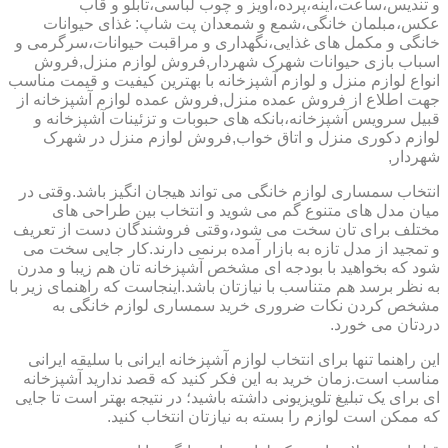
و تندیس،ساعت،آینه،پرده،آویز و چوب لباسی،تابلو و قاب
عکس،مبلمان خانگی،شمع و شمعدان پت شاپ: غذای حیوانات
خانگی و مکمل های غذایی،نگهداری و مراقبت حیوانات،سرگرمی و
اسباب بازی حیوانات شهرک شهردار,فروش لوازم منزل,فروش
انواع لوازم منزل و لوازم آشپزخانه با بهترین کیفیت و قیمت مناسب
جهت اطلاع از فروش عمده منزل,فروش عمده لوازم آشپزخانه از
قبیل سرویس آشپزخانه،بانکه های حبوبات و تزئینات آشپزخانه و
لوازم دکوری منزل و اتاق خواب,فروش لوازم منزل در شهرک
شهردار,
انتخاب سمساری لوازم خانگی می تواند هیجان انگیز باشد.وقتی در
میان مدل های متنوع گم می شوید و انتخاب بین طراحی های
مختلف برای تان سخت می شود،وقتی فروشندگان دست از تعریف
و تمجید از مدل تازه به بازار آمده برنمی دارند.کار جایی سخت می
شود که بخواهید با بودجه ای مشخص آشپزخانه تان هم زیبا و مدرن
به نظر برسد هم متناسب با نیازتان باشد.اینجاست که راهنمای زیر با
مشخص کردن نکات ضروری خرید سمساری لوازم خانگی به
دردتان می خورد.
این راهنما تنها برای انتخاب لوازم آشپزخانه ایرانی با سلیقه ایرانی
مناسب است.زمان خرید به این فکر کنید که قصد ندارید آشپزخانه
ای برای یک تبلیغ تلویزیونی داشته باشید؛ در نتیجه بهتر است تا جایی
که ممکن است لوازم را بسته به نیازتان انتخاب کنید.