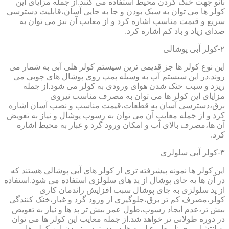
نانو جهت خنک کردن محیط استفاده می کنند.از جمله مزایای این
کولر ها می توان به سبک بودن و جا به جایی آسان،قابلیت دسترسی
سریع و قیمت مناسب اشاره کرد و از معایب آن نیز می توان به
صدای زیاد و باد کم اشاره کرد.
۲-کولر آبی پوشالی
این نوع کولر ها جز قدیمی ترین سیستم کولر هلی آبی به شمار می
روند.در این سیستم آب به وسیله پمپ روی پوشال های چوبی می
ریزد و سبب خنک شدن هوای ورودی به کولر می شود.از جمله
مزایای این کولر ها می توان به مصرف مناسب نیروی
برق،دسترسی آسان به قطعات،قیمت مناسب و نصب آسان اشاره
کرد و از جمله معایب آن می توان به رسوب پوشال و نیاز به تعویض
آن ها،مصرف بالای آب و امکان ورود گرد و غبار به محیط اشاره
کرد.
۳-کولر آبی سلولزی
این کولر ها نمونه پیشرفته تری از کولر های آبی پوشالی هستند که
در آن ها به جای پوشال از پد های سلولزی استفاده می شود.استفاده
از پد سلولزی به جای پوشال سبب افزایش راندمان کاری
کولر،مصرف کم تر برق،جلوگیری از ورود گرد و غبار،خنک کنندگی
بیش تر،عدم ایجاد رسوب،طول عمر بیش تر پد ها و نیاز به تعویض
در دوره طولانی تر خواهد شد.از جمله معایب این کولر ها می توان
به انتشار بوی نا مطبوع از پد ها،در دسترس نبودن این کولر ها و