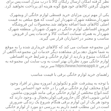
نظر گرفته امکان ارسال رایگان کالا تا درب منزل است.پس برای
تحویل گرفتن کالاهای خود هیچ گونه هزینه ای پرداخت نخواهید کرد.
یکی از مهم ترین مزایای خرید قسطی لوازم خانگی از وبشهرک
شهردار,منطقه شهرک شهردار این است که هیچ مبلغی به قیمت
اصلی کالاهای شما اضافه نخواهد شد.محصولات این فروشگاه
فروش اقساطی لوازم خانگی در شهرک شهردار, منطقه شهرک
شهردار به همراه ضمانت اصالت کالا و خدمات پس از فروش
مناسب و معتبر در اختیارتان قرار می گیرند.
این مجموعه ضمانت می کند که کالاهای خریداری شده را به موقع
به شما تحویل دهد.برای مشاهده دیگر خدمات این مجموعه،آگاهی از
امکانات متنوع و بازدید از لوازم خانگی و شرایط خرید اقساطی
لوازم خانگی مورد نظرتان بهتر است به وب سایت این مجموعه به
آدرس https://www.homeappli.ir سر بزنید.
راهنمای خرید لوازم خانگی برقی با قیمت مناسب
با توجه به پیشرفت علم و تکنولوژی امروزه بیش تر افراد وجود
انواع مختلف لوازم خانگی برقی را در خانه خود احساس می
کنند.انواع مختلفی از لوازم خانگی برقی مانند تلویزیون،ماشین
لباس شویی،اجاق گاز،جاروبرقی،کولر،یخچال و...وجود دارند که
وجود هر یک از این لوازم برقی هنگام شروع یک زندگی ضروری
است.در این مطلب قصد داریم به بررسی دو مورد از لوازم خانگی