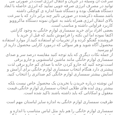
سرعت آن وسیله در جریان و انتقال انرژی است.در صورتی می
توانید در مصرف انرژی صرفه جویی نمایید که انرژی حاصله با ابعاد
دستگاه هماهنگ بوده و دستگاه شما اندازه ی کوچکی داشته
باشد.مسئله ذکرشده در صورتی تاثیر چند برابر دارد که با سرعت
بالای انتقال انرژی همراه باشد به عنوان نمونه دستگاه ماکروویو
کاربرد فراوانی داشته و مناسب است.
بعضی افراد برای خرید سمساری لوازم خانگی به وجود گارانتی
اکتفا نموده اما این نکته را فراموش نکنید که قبل از خرید با
فروشنده گفتگو کرده و از تجربیات او استفاده کنید.از موارد استفاده
محصول آگاه شوید و هر سوالی که درمورد کارایی محصول دارید از
او بپرسید.
از جمله نکات دیگری که باید توجه کنید مقایسه درصد سر و صدای
سمساری لوازم خانگی مانند ماشین لباسشویی و جارو برقی
است.توجه کنید که جارو کردن خانه با صدای کم جارو برقی لذت
بیشتری دارد هنگام انتخاب سمساری لوازم خانگی برای آرامش و
آسایش بیشتر سمساری لوازم خانگی کم صداتری را انتخاب کنید.
این نوشته درباره خریدن یا نخریدن یک محصول خاص نیست بلکه
بیشتر روی ایده های طلایی انتخاب سمساری لوازم خانگی،قیمت
معقول و امکاناتی که باید داشته باشند تاکید شده است.
ظرفیت سمساری لوازم خانگی به اندازه سایز لباستان مهم است
سمساری لوازم خانگی را هم باید مثل لباس متناسب با اندازه و