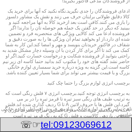
از فروشندگان مدعی فاکتور بگیرید!
ادعای فروشندگان را جدی نگیرید.نگاه نکنید که آنها برای خرید یک
کالا دقایق طولانی برایتان حرف می زنند و نقش یک مشاور دلسوز
را بازی می کنند.کافی است بعد ازخرید کالا به آنها مراجعه کنید و
ببینید که دیگر در حد گفتن یک جمله هم حوصله تان را ندارند! اگر
فروشنده ادعا می کند کالایی ویژگی های منحصربه فرد و تضمین
شده ای دارد،از او بخواهید تمام آن ویژگی ها را به صورت دقیق و
شفاف در فاکتور خریدتان بنویسد و مهر و امضا کند.این کار به شما
کمک می کند تا اگر برای کار کردن با آن وسیله دچار مشکل شدید به
راحتی بتوانید از فروشنده شکایت و درخواست خسارت کنید.اگر او
حاضر نشد گفته های خود را مکتوب کند بدانید حتما کاسه ای زیر نیم
کاسه است.این گزینه به ویژه درباره خرید سمساری لوازم خانگی
بزرگ و با قیمت بیشتر می تواند برای شما بسیار تعیین کننده باشد.
برچسب انرژی لوازم بزرگ را حتما چک کنید
به برچسب انرژی توجه کنید.برچسب انرژی ٧ فلش رنگی است که
به ترتیب طیف های رنگی سبز تیره تا قرمز تیره را در بر می
گیرد.این فلش ها با حروف لاتین A تا G ردیف گذاری شده اند.فلش
تلفن تماس فوری
لوازم خانگی شادمهر,فروش اقساطی لوازم خانگی
A که به رنگ سبز تیره است معرف کمترین میزان مصرف انرژی و
شادمهر
بیشترین بازدهی کالاست و فلش G که به رنگ قرمز تیره است
معرف بیشترین میزان مصرف انرژی و کمترین بازدهی است.هرچه
☞☏
tel:09123069612
درجه کیفیت مصرف انرژی وسیله به گزینه A نزدیک تر باشد وسیله