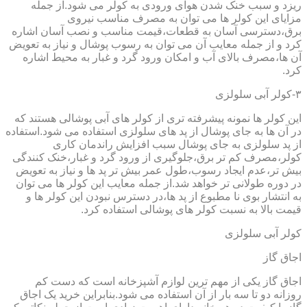
ریزد و سبب خنک شدن هوای ورودی به کولر می شود.از جمله
مزایای این کولر ها می توان به مصرف مناسب نیروی
برق،دسترسی آسان به قطعات،قیمت مناسب و نصب آسان اشاره
کرد و از جمله معایب آن می توان به رسوب پوشال و نیاز به تعویض
آن ها،مصرف بالای آب و امکان ورود گرد و غبار به محیط اشاره
کرد.
۳-کولر آبی سلولزی
این کولر ها نمونه پیشرفته تری از کولر های آبی پوشالی هستند که
در آن ها به جای پوشال از پد های سلولزی استفاده می شود.استفاده
از پد سلولزی به جای پوشال سبب افزایش راندمان کاری
کولر،مصرف کم تر برق،جلوگیری از ورود گرد و غبار،خنک کنندگی
بیش تر،عدم ایجاد رسوب،طول عمر بیش تر پد ها و نیاز به تعویض
در دوره طولانی تر خواهد شد.از جمله معایب این کولر ها می توان
به انتشار بوی نا مطبوع از پد ها،در دسترس نبودن این کولر ها و
قیمت بالا به نسبت کولر های پوشالی استفاده کرد.
کولر آبی سلولزی
اجاق گاز
اجاق گاز یکی از مهم ترین لوازم آشپزخانه است که دست کم
روزانه دو تا سه بار از آن استفاده می شود.بنابراین خرید یک اجاق