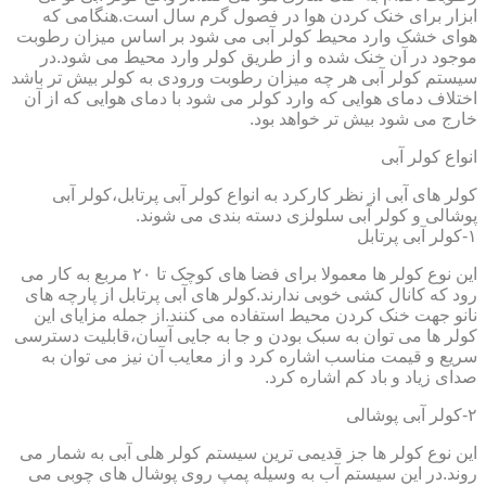
ابزار برای خنک کردن هوا در فصول گرم سال است.هنگامی که
هوای خشک وارد محیط کولر آبی می شود بر اساس میزان رطوبت
موجود در آن خنک شده و از طریق کولر وارد محیط می شود.در
سیستم کولر آبی هر چه میزان رطوبت ورودی به کولر بیش تر باشد
اختلاف دمای هوایی که وارد کولر می شود با دمای هوایی که از آن
خارج می شود بیش تر خواهد بود.
انواع کولر آبی
کولر های آبی از نظر کارکرد به انواع کولر آبی پرتابل،کولر آبی
پوشالی و کولر آبی سلولزی دسته بندی می شوند.
۱-کولر آبی پرتابل
این نوع کولر ها معمولا برای فضا های کوچک تا ۲۰ مربع به کار می
رود که کانال کشی خوبی ندارند.کولر های آبی پرتابل از پارچه های
نانو جهت خنک کردن محیط استفاده می کنند.از جمله مزایای این
کولر ها می توان به سبک بودن و جا به جایی آسان،قابلیت دسترسی
سریع و قیمت مناسب اشاره کرد و از معایب آن نیز می توان به
صدای زیاد و باد کم اشاره کرد.
۲-کولر آبی پوشالی
این نوع کولر ها جز قدیمی ترین سیستم کولر هلی آبی به شمار می
روند.در این سیستم آب به وسیله پمپ روی پوشال های چوبی می