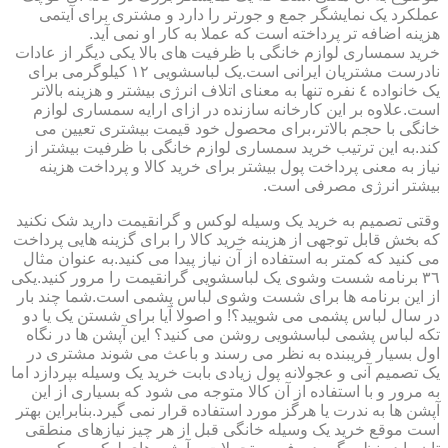
عملکرد یک نمایشگر جمع و جورتر را دارد و مشتری برای آیتمی
هزینه اضافه تر پرداخته است که عملا به کار او نمی آید.
خرید سمساری لوازم خانگی با ظرفیت های بالا یکی دیگر از عادات
نادرست مشتریان ایرانی است.یک لباسشویی ١٢ کیلوگرمی برای
یک خانواده ٤ نفره تنها به معنای اتلاف انرژی بیشتر و هزینه بالاتر
است.علاوه بر این کارخانه سازنده در ازای ارایه سمساری لوازم
خانگی با حجم بالاتر،برای محصول خود قیمت بیشتری تعیین می
کند.به این ترتیب خرید سمساری لوازم خانگی با ظرفیت بیشتر از
نیاز به معنی پرداخت پول بیشتر برای خرید کالا و پرداخت هزینه
بیشتر انرژی مصرفی است.
وقتی تصمیم به خرید یک وسیله لوکس و گرانقیمت دارید شک نکنید
که بخش قابل توجهی از هزینه خرید کالا را برای گزینه هایی پرداخت
می کنید که کمتر به استفاده از آن نیاز پیدا می کنید.به عنوان مثال
٣٦ برنامه شست وشوی یک لباسشویی گرانقیمت را مرور کنید.یکی
از این برنامه ها برای شست وشوی لباس پشمی است.شما چند بار
در سال لباس پشمی می شویید؟! و اصولا آیا برای شستن یک یا دو
تکه لباس پشمی لباسشویی روشن می کنید؟ این آپشن ها در نگاه
اول بسیار فریبنده به نظر می رسند و باعث می شوند مشتری در
یک تصمیم آنی و عجولانه پول زیادی بابت خرید یک وسیله بپردازد اما
به مرور و با استفاده از آن کالا متوجه می شود که بسیاری از این
آپشن ها به ندرت یا هرگز مورد استفاده قرار نمی گیرد.بنابراین بهتر
است موقع خرید یک وسیله خانگی قبل از هر چیز نیازهای منطقی