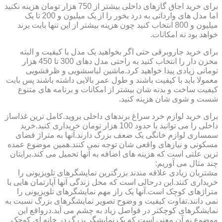
برای خرید اجاق گازهای داخلی بیشتر از 750 هزار تومان هزینه نکنید
اما مدل های وارداتی به درد بخور را از یک میلیون و 200 تا یک
میلیون و 800 انتخاب کنید چون هزینه بیشتر از این تنها بابت برند
خواهد بود نه امکانات.
برای خرید جاروبرقی حتی اگر بخواهید یک مدل با کیفیت و البته
مخزن دار را انتخاب کنید به راحتی مدل دهای 300 تا 450 هزار
تومانی زیادی پیدا خواهید کرد.ماشین لباسشویی و ظرفشویی
معمولا باید با کیفیت باشند و طول عمر بالایی داشته باشند پس بابت
کیفیت ساخت و بدنه شان بیشتر از امکانات و برنامه های متنوع
شست و شوی شان هزینه کنید.
برای خرید لوازم خرد سراغ برندهای داخلی بروید.کامل ترین غذاساز
داخلی را می توانید با حدود 100 هزار تومان خریداری کنید.خرید
سمساری لوازم خانگی یک ضعف بزرگ دارند.آنها به متراژ فضای
مسکونی و نیازهای واقعی شان توجه نمی کنند.همین موضوع عمده
ترین علتی است که هزینه های اضافه به آنها تحمیل می کند.برایتان
چند مثال می آوریم:
مشتریان زیادی علاقه مندند بزرگترین نمایشگرهای تلویزیونی را
خریداری کنند.این درحالی است که محل زندگی آنها آپارتمان هایی با
متراژهای کوچک است.آنها یک راز مهم نمایشگرهای تلویزیونی را
نمی دانند.تفاوت کیفیت و وضوح تصویر نمایشگرهای بزرگ نسبت به
نمایشگرهای کوچکتر در فواصل زیاد به چشم می آید.درواقع این
موضوع به آن معنی است که یک نمایشگر بزرگ در خانه ای کوچک