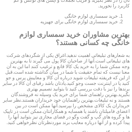
تان را در نظر بگیرید و فریب تجملات و آپشن های لوکس و کم
کاربرد را نخورید.
خرید سمساری لوازم خانگی
خرید سمساری لوازم خانگی برای جهیزیه
بهترین مشاوران خرید سمساری لوازم
خانگی چه کسانی هستند؟
به شعارهای تبلیغاتی اهمیت ندهید.اغراق یکی از شگردهای شرکت
های تبلیغاتی است.آنها از صاحبان کالا پول می گیرند تا به بهترین
وجه ممکن شما را به خرید یک کالا قانع و ترغیب کنند اما این به آن
معنا نیست که تمام حقیقت با شما در میان گذاشته شده است.قبل
از این که فریفته تبلیغات شوید درباره آن کالا و معایبش پرس و جو
کنید یا در اینترنت جست وجو کنید.یادتان باشد رقبای آن کالا در سایر
برندها را نیز با دقت بررسی کنید تا بتوانید تصمیم بهتری
بگیرید.بهترین راهنمای شما برای خرید یک وسیله نه فروشندگان
هستند و نه تبلیغات.بهترین راهنمایان خود خریداران هستند.نظر سایر
خریداران یک کالای مشخص را بپرسید.آنها ممکن است در بین
اعضای فامیلتان باشند یا همسایه و همکارانتان.ممکن است در تاپیک
ها و گروه های گپ و گفت وگو در فضای مجازی نیز بتوانید آنها را
پیدا کرده و از آنها درباره معایب برند موردنظرتان نظرخواهی کنید.