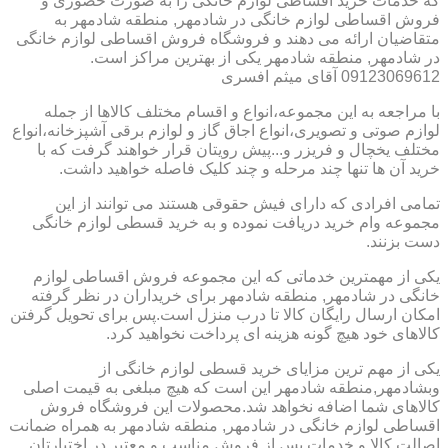
که خدمات خرید اقساطی لوازم خانگی را به صورت حضوری و
فروش اقساطی لوازم خانگی در شادمهر, منطقه شادمهر به
متقاضیان ارائه می دهند و فروشگاه فروش اقساطی لوازم خانگی
در شادمهر, منطقه شادمهر یکی از بهترین مراکز است.
09123069612 آقای میثم افسری
با مراجعه به این مجموعه،انواع و اقسام مختلف کالاها از جمله
لوازم صوتی و تصویری،انواع اجاق گاز و لوازم برقی آشپزخانه،انواع
مختلف یخچال و فریزر و...پیش رویتان قرار خواهند گرفت که با
خرید آن ها تنها چند مرحله و چند کلیک فاصله خواهید داشت.
تمامی افرادی که دارای فیش حقوقی هستند می توانند از این
مجموعه وام خرید دریافت نموده و به خرید قسطی لوازم خانگی
دست بزنند.
یکی از مهمترین خدماتی که این مجموعه فروش اقساطی لوازم
خانگی در شادمهر, منطقه شادمهر برای خریداران در نظر گرفته
امکان ارسال رایگان کالا تا درب منزل است.پس برای تحویل گرفتن
کالاهای خود هیچ گونه هزینه ای پرداخت نخواهید کرد.
یکی از مهم ترین مزایای خرید قسطی لوازم خانگی از
وبشادمهر,منطقه شادمهر این است که هیچ مبلغی به قیمت اصلی
کالاهای شما اضافه نخواهد شد.محصولات این فروشگاه فروش
اقساطی لوازم خانگی در شادمهر, منطقه شادمهر به همراه ضمانت
اصالت کالا و خدمات پس از فروش مناسب و معتبر در اختیارتان