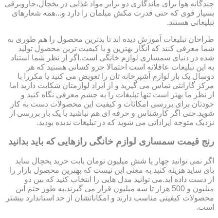
چندگانه هوا برای ماندگاری دو برابر مواد غذایی در یخچال،جاروبرقی
بسیار قوی که حتی قدرت مکش مبلمان را دارد و...همه شعارهای
تبلیغاتی هستند.
طراحان تبلیغات آموزش دیده اند تا بدترین محصول را هم طوری به
شما معرفی کنند که انگار بهترین و با کیفیت ترین محصول تولید
شده در دنیای سمساری لوازم خانگی است.اگر از نظر شما استناد
به این تبلیغات عاقلانه است احتمالا جزو کسانی هستید که هر
دوسال یک بار لوازم آشپزخانه تان را تعویض می کنید یا مکررا با
مرکز گارانتی تماس می گیرید و از ایراد لوازمتان شکایت دارید اما
از نظر ما بهتر است تنها تبلیغات را به چشم معرفی نگاه کنید و
خودتان برای بررسی امکانات و کیفیت این محصولات دست به کار
شوید.حتی اگر کارشناس و حرفه ای هم نباشید با یک بار بررسی از
نزدیک متوجه ایراداتی می شوید که در تبلیغات ندیده بودید.
رنج قیمت سمساری لوازم خانگی رازهایی که باید بدانید
اگر نمی توانید چهار یا شش میلیون تومان بابت خرید یخچال ساید
بای ساید هزینه کنید به معنی این نیست که بهترین محصول بازار را
از دست داده اید.می توانید مدل هایی را انتخاب کنید که بین دو
میلیون و 500 هزار تا سه میلیون قرار می گیرند.به طور حتم این
محصولات کیفیتی مناسب دارند و امکاناتشان از حد استاندارد بیشتر
است.