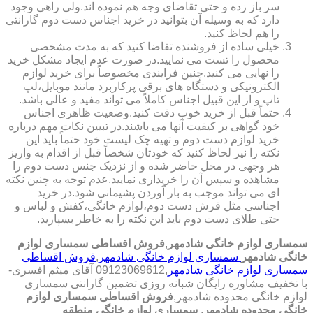
سر باز زده و حتی تقاضای وجه هم نموده اند.ولی راهی وجود
دارد که به وسیله آن بتوانید در خرید اجناس دست دوم گارانتی
را هم لحاظ کنید.
خیلی ساده از فروشنده تقاضا کنید که به مدت مشخصی
محصول را تست می نمایید.در صورت عدم ایجاد مشکل خرید
را نهایی می کنید.چنین فرایندی مخصوصاً برای خرید لوازم
الکترونیکی و دستگاه های برقی پرکاربرد مانند موبایل،لپ
تاپ و از این قبیل اجناس کاملاً می تواند مفید و عالی باشد.
حتماً قبل از خرید خوب دقت کنید.وضعیت ظاهری اجناس
خود گواهی بر کیفیت آنها می باشند.در تبیین نکات مهم درباره
خرید لوازم دست دوم و تهیه چک لیست خود حتماً باید این
نکته را نیز لحاظ کنید که خودتان شخصاً قبل از اقدام به واریز
هر وجهی در محل حاضر شده و از نزدیک جنس دست دوم را
مشاهده و سپس آن را خریداری نمایید.عدم توجه به چنین نکته
ای می تواند موجب به بار آوردن پشیمانی شود.در خرید
اجناسی مثل فرش دست دوم،لوازم خانگی،کفش و لباس و
حتی طلای دست دوم باید این نکته را به خاطر بسپارید.
سمساری لوازم خانگی شادمهر
,
فروش اقساطی سمساری لوازم
خانگی شادمهر
سمساری لوازم خانگی شادمهر
,
فروش اقساطی
سمساری لوازم خانگی شادمهر
,09123069612 آقای میثم افسری-
با تخفیف مشاوره رایگان شبانه روزی تضمین گارانتی سمساری
لوازم خانگی محدوده شادمهر,
فروش اقساطی سمساری لوازم
خانگی محدوده شادمهر
,
سمساری لوازم خانگی منطقه