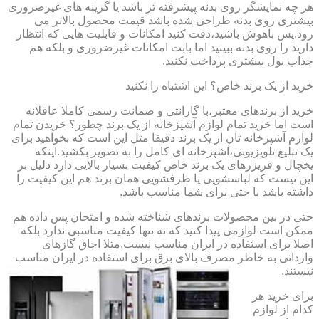
هر چه نمایشگر روی بدنه پیشرفته تر باشد یا گزینه های غیرضروری
بیشتری روی بدنه طراحی شده باشد قیمت محصول بالاتر می
رود.پس باهوش باشید،دقت کنید امکانات و قابلیت هایی که انتظار
دارید را روی بدنه ببینید اما بابت امکانات غیرضروری و بلکه هم
جذاب پول بیشتری پرداخت نکنید.
خرید از یک برند خاص؟ این اشتباه را نکنید
خرید از برندهای معتبر،با گارانتی و ضمانت رسمی کاملا عاقلانه
است اما خرید تمام لوازم آشپزخانه از یک برند چطور؟ خریدن تمام
لوازم آشپزخانه تان از یک برند دقیقا مثل این است که بخواهید برای
یک تبلیغ تلویزیونی،آشپزخانه ای کامل را به تصویر بکشید.اینکه
یخچال و فریزرهای یک برند خاص کیفیت بسیار بالایی دارد دلیل بر
این نیست که لباسشویی یا ظرفشویی همان برند هم این کیفیت را
داشته باشد یا حتی برای شما مناسب باشد.
حتی در بین محصولات برندهای شناخته شده و امتحان پس داده هم
ممکن است لوازمی پیدا کنید که نه تنها کیفیت مناسبی ندارد بلکه
اصلا برای استفاده در ایران مناسب نیست.مثلا اجاق گازهای
وارداتی به خاطر مصرف بالای برق برای استفاده در ایران مناسب
نیستند.
برای خرید هر
کدام از لوازم