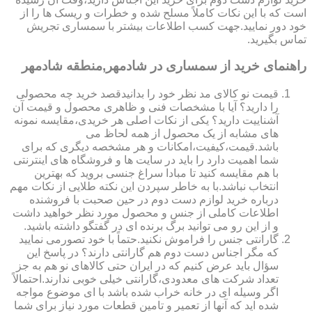
است که با این نکات کاملاً مسلح شده و خطرات و ریسک ها را از
خود دور نمایید.جهت کسب اطلاعات بیشتر با سمساری تجریش
تماس بگیرید.
راهنمای خرید از سمساری در شادمهر,منطقه شادمهر
قیمت نو کالای مد نظر خود را بدانیدقصد خرید چه محصولی
را دارید؟ آیا با مشخصات فنی و ظاهری محصول و قیمت آن
آشناییت دارید؟ یکی از نکات اصلی هر خریدی،مقایسه نمونه
های مشابه از یک محصول از همه لحاظ می
باشد.قیمت،کیفیت،امکانات و هر مشخصه دیگری که برای
شما اهمیت دارد را باید در سایت ها و فروشگاه های اینترنتی
با هم مقایسه کنید تا مبادا سراغ جنسی بروید که بهترین
انتخاب نباشد.با به خاطر سپردن این نکته طلایی از نکات مهم
درباره خرید لوازم دست دوم در حین صحبت با فروشنده
اطلاعات کاملی از جنس و محصول مورد نظر خواهید داشت
و از این رو می توانید برگ برنده ای در گفتگو داشته باشید.
گارانتی جنس را فراموش نکنید.حتماً با خود تصورمی نمایید
که مگر اجناس دست دوم هم گارانتی دارند؟ در پاسخ این
سؤال باید عرض کنیم که در ایران حتی کالاهای نو هم به جز
تعداد شرکت های معدودی،گارانتی خیلی خوبی ندارند.احتمالاً
اگر وسیله ای در خانه خراب شده باشد با ای موضوع مواجه
شده اید که آنها از تعمیر و تامین قطعات مورد نیاز برای شما