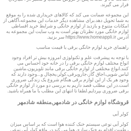
قرار می گیرند.
این مجموعه ضمانت می کند که کالاهای خریداری شده را به موقع
به شما تحویل دهد.برای مشاهده دیگر خدمات این مجموعه،آگاهی از
امکانات متنوع و بازدید از لوازم خانگی و شرایط خرید اقساطی
لوازم خانگی مورد نظرتان بهتر است به وب سایت این مجموعه به
آدرس https://www.homeappli.ir سر بزنید.
راهنمای خرید لوازم خانگی برقی با قیمت مناسب
با توجه به پیشرفت علم و تکنولوژی امروزه بیش تر افراد وجود
انواع مختلف لوازم خانگی برقی را در خانه خود احساس می
کنند.انواع مختلفی از لوازم خانگی برقی مانند تلویزیون،ماشین
لباس شویی،اجاق گاز،جاروبرقی،کولر،یخچال و...وجود دارند که
وجود هر یک از این لوازم برقی هنگام شروع یک زندگی ضروری
است.در این مطلب قصد داریم به بررسی دو مورد از لوازم خانگی
برقی ضروری بپردایم.لطفا تا انتهای این مطلب با ما همراه باشید.
قروشگاه لوازم خانگی در شادمهر,منطقه شادمهر
کولر آبی
کولر آبی نوعی سیستم خنک کننده هوا است که بر اساس میزان
رطوبت اقدام به خنک سازی هوا می کند.در واقع کولر آبی نوعی