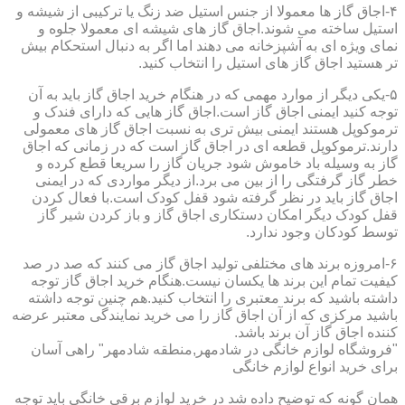
۴-اجاق گاز ها معمولا از جنس استیل ضد زنگ یا ترکیبی از شیشه و
استیل ساخته می شوند.اجاق گاز های شیشه ای معمولا جلوه و
نمای ویژه ای به آشپزخانه می دهند اما اگر به دنبال استحکام بیش
تر هستید اجاق گاز های استیل را انتخاب کنید.
۵-یکی دیگر از موارد مهمی که در هنگام خرید اجاق گاز باید به آن
توجه کنید ایمنی اجاق گاز است.اجاق گاز هایی که دارای فندک و
ترموکوپل هستند ایمنی بیش تری به نسبت اجاق گاز های معمولی
دارند.ترموکوپل قطعه ای در اجاق گاز است که در زمانی که اجاق
گاز به وسیله باد خاموش شود جریان گاز را سریعا قطع کرده و
خطر گاز گرفتگی را از بین می برد.از دیگر مواردی که در ایمنی
اجاق گاز باید در نظر گرفته شود قفل کودک است.با فعال کردن
قفل کودک دیگر امکان دستکاری اجاق گاز و باز کردن شیر گاز
توسط کودکان وجود ندارد.
۶-امروزه برند های مختلفی تولید اجاق گاز می کنند که صد در صد
کیفیت تمام این برند ها یکسان نیست.هنگام خرید اجاق گاز توجه
داشته باشید که برند معتبری را انتخاب کنید.هم چنین توجه داشته
باشید مرکزی که از آن اجاق گاز را می خرید نمایندگی معتبر عرضه
کننده اجاق گاز آن برند باشد.
"فروشگاه لوازم خانگی در شادمهر,منطقه شادمهر" راهی آسان
برای خرید انواع لوازم خانگی
همان گونه که توضیح داده شد در خرید لوازم برقی خانگی باید توجه