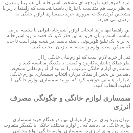
شود که بخواهید با بودجه ای مشخص آشپزخانه تان هم زیبا و مدرن
به نظر برسد هم متناسب با نیازتان باشد.اینجاست که راهنمای زیر با
مشخص کردن نکات ضروری خرید سمساری لوازم خانگی به
دردتان می خورد.
این راهنما تنها برای انتخاب لوازم آشپزخانه ایرانی با سلیقه ایرانی
مناسب است.زمان خرید به این فکر کنید که قصد ندارید آشپزخانه
ای برای یک تبلیغ تلویزیونی داشته باشید؛ در نتیجه بهتر است تا جایی
که ممکن است لوازم را بسته به نیازتان انتخاب کنید.
قبل از خرید لازم است که لوازم های خانگی را از
نظرعملکرد،اندازه،کاربرد و کیفیت با یکدیگر مقایسه کنید و
سمساری لوازم خانگی مرغوب را بتوانید از لوازم تقلبی تشخیص
دهید.در این بخش از نمناک درباره انتخاب سمساری لوازم خانگی
شمارا راهنمایی خواهیم کرد که بتوانید سمساری لوازم خانگی با
کیفیت انتخاب کنید.
سمساری لوازم خانگی و چگونگی مصرف
انرژی
میزان بهره وری انرژی ازعوامل مهم در هنگام خرید سمساری
لوازم خانگی می باشد که در لوازم مختلف خانگی با یکدیگر متفاوت
است.بهره وری انرژی در سمساری لوازم خانگی انواع مختلفی