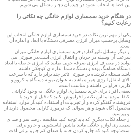
این فضا ها انتخاب نشود در چیدمان دچار مشکل می شویم.
در هنگام خرید سمساری لوازم خانگی چه نکاتی را
رعایت کنیم؟
یکی از مهم ترین نکات در خرید سمساری لوازم خانگی انتخاب این
وسایل برحسب میزان انرژی مصرفی دستگاه با ابعاد و اندازه آن
است.
از دیگر مسائل تاثیرگذاردرخرید سمساری لوازم خانگی میزان
سرعت آن وسیله در جریان و انتقال انرژی است.در صورتی می
توانید در مصرف انرژی صرفه جویی نمایید که انرژی حاصله با ابعاد
دستگاه هماهنگ بوده و دستگاه شما اندازه ی کوچکی داشته
باشد.مسئله ذکرشده در صورتی تاثیر چند برابر دارد که با سرعت
بالای انتقال انرژی همراه باشد به عنوان نمونه دستگاه ماکروویو
کاربرد فراوانی داشته و مناسب است.
بعضی افراد برای خرید سمساری لوازم خانگی به وجود گارانتی
اکتفا نموده اما این نکته را فراموش نکنید که قبل از خرید با
فروشنده گفتگو کرده و از تجربیات او استفاده کنید.از موارد استفاده
محصول آگاه شوید و هر سوالی که درمورد کارایی محصول دارید از
او بپرسید.
از جمله نکات دیگری که باید توجه کنید مقایسه درصد سر و صدای
سمساری لوازم خانگی مانند ماشین لباسشویی و جارو برقی
است.توجه کنید که جارو کردن خانه با صدای کم جارو برقی لذت