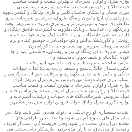
لوازم منزل و لوازم آشپزخانه با بهترین کیفیت و قیمت مناسب
جهت اطلاع از فروش عمده در شادمهر,لوازم سرو نوشیدنی:
قوری،فنجان و استکان،فلاسک،کلمن و ظرف یخ،تنگ و گیلاس،قهوه
سازچای‌ساز،پارچ و لیوان و ماگ ظروف پذیرایی و آشپزخانه: سرو
غذا،ظروف میوه و شیرینی،رانر و رومیزی،ظروف و سرویس پخت
و پز،نگهداری غذا،سینی و بانکه،ملزومات آشپزخانه،قاشق،چنگال و
کارد،رنده آشپزخانه،کاسه و پیاله،قالب کیک لوازم خواب و حمام:
روتختی و کاور،تشک،بالش و پتو،حوله،پادری،خوشبو کننده و نرم
کننده،ملزومات سرویس بهداشتی و حمام.دکوراسیون:
کوسن،ظروف دکوری،گلدان،نور و روشنایی،جاشمعی،عود و جا
عودی،کتابخانه و شلف دیواری،مجسمه و
تندیس،ساعت،آینه،پرده،آویز و چوب لباسی،تابلو و قاب
عکس،مبلمان خانگی،شمع و شمعدان پت شاپ: غذای حیوانات
خانگی و مکمل های غذایی،نگهداری و مراقبت حیوانات،سرگرمی و
اسباب بازی حیوانات شادمهر,فروش لوازم منزل,فروش انواع
لوازم منزل و لوازم آشپزخانه با بهترین کیفیت و قیمت مناسب
جهت اطلاع از فروش عمده منزل,فروش عمده لوازم آشپزخانه از
قبیل سرویس آشپزخانه،بانکه های حبوبات و تزئینات آشپزخانه و
لوازم دکوری منزل و اتاق خواب,فروش لوازم منزل در شادمهر,
انتخاب سمساری لوازم خانگی می تواند هیجان انگیز باشد.وقتی در
میان مدل های متنوع گم می شوید و انتخاب بین طراحی های
مختلف برای تان سخت می شود،وقتی فروشندگان دست از تعریف
و تمجید از مدل تازه به بازار آمده برنمی دارند.کار جایی سخت می