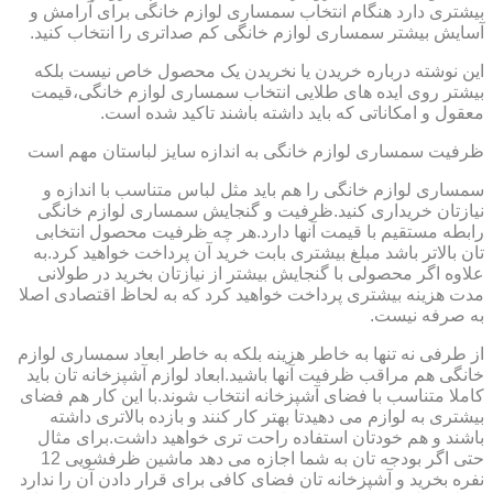
بیشتری دارد هنگام انتخاب سمساری لوازم خانگی برای آرامش و
آسایش بیشتر سمساری لوازم خانگی کم صداتری را انتخاب کنید.
این نوشته درباره خریدن یا نخریدن یک محصول خاص نیست بلکه
بیشتر روی ایده های طلایی انتخاب سمساری لوازم خانگی،قیمت
معقول و امکاناتی که باید داشته باشند تاکید شده است.
ظرفیت سمساری لوازم خانگی به اندازه سایز لباستان مهم است
سمساری لوازم خانگی را هم باید مثل لباس متناسب با اندازه و
نیازتان خریداری کنید.ظرفیت و گنجایش سمساری لوازم خانگی
رابطه مستقیم با قیمت آنها دارد.هر چه ظرفیت محصول انتخابی
تان بالاتر باشد مبلغ بیشتری بابت خرید آن پرداخت خواهید کرد.به
علاوه اگر محصولی با گنجایش بیشتر از نیازتان بخرید در طولانی
مدت هزینه بیشتری پرداخت خواهید کرد که به لحاظ اقتصادی اصلا
به صرفه نیست.
از طرفی نه تنها به خاطر هزینه بلکه به خاطر ابعاد سمساری لوازم
خانگی هم مراقب ظرفیت آنها باشید.ابعاد لوازم آشپزخانه تان باید
کاملا متناسب با فضای آشپزخانه انتخاب شوند.با این کار هم فضای
بیشتری به لوازم می دهیدتا بهتر کار کنند و بازده بالاتری داشته
باشند و هم خودتان استفاده راحت تری خواهید داشت.برای مثال
حتی اگر بودجه تان به شما اجازه می دهد ماشین ظرفشویی 12
نفره بخرید و آشپزخانه تان فضای کافی برای قرار دادن آن را ندارد