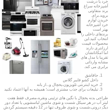
خرد یا درشت
آشپزخانه سراغ
برند متفاوتی
بروید.برای
خریدن لوازم
خرد آشپزخانه
بهتر است
برندهای داخلی را
انتخاب کنید.این
محصولات قیمت
ارزانتری دارند
اما امکاناتشان
تقریبا با مدل های
مشابه وارداتی
برابری می کند.
جاقاشق
داخل کشو فایبر گلاس
خرید اینترنتی تلویزیون،یخچال و...از بانه
تبلیغات برای جذب مشتری است؛ همیشه به آنها اعتماد نکنید
طراحی بدنه یخچال با نگین های تزئینی ونقره،مصرف فقط هفت
لیتر آب در هر سیکل شست و شوی ماشین لباسشویی یا تعداد دور
دیگ درونی،شست و شوی ظروف تنها در 12 دقیقه،سیستم گردش