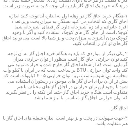
گاز با کیفیت در هر خانه دارای اهمیت زیادی است.از جمله نکاتی که
در هنگام خرید یک اجاق گاز باید به آن توجه کنید به صورت زیر است:
۱-هنگام خرید اجاق گاز در وهله اول به اندازه آن توجه کنید.اندازه
اجاق گازی که انتخاب می کنید بستگی به میزان پخت و پز،تعداد
افراد خانواده و اندازه آشپزخانه دارد.اگر فضای آشپزخانه شما
کوچک است از اجاق گاز های کوچک استفاده کنید و اگر با وجود
کوچک بودن آشپزخانه میزان پخت و پز شما بالا است می توانید اجاق
گاز های تو کار را انتخاب کنید.
۲-یکی دیگر از مواردی که باید به هنگام خرید اجاق گاز به آن توجه
کنید توان حرارتی اجاق گاز است.منظور از توان حرارتی میزان
گرمایی است که از شعله اجاق گاز خارج شده و حرارت تولید می
کند.واحد توان حرارتی BTU بر ساعت است که در ایران با کیلو وات
محاسبه می شود.مناسب ترین توان حرارتی ۲.۰۵ کیلووات است که
بیش تر از آن برای اجاق گاز های موجود در رستوران استفاده می
شود.با وجود این توان حرارتی در اجاق گاز های مختلف با هم
متفاوت است.هنگام خرید اجاق گاز حتما این نکته را در نظر بگیرید
که توان حرارتی اجاق گاز متناسب با نیاز شما باشد.
اجاق گاز
۳-جهت سهولت در پخت و پز بهتر است اندازه شعله های اجاق گاز با
هم متفاوت باشد.