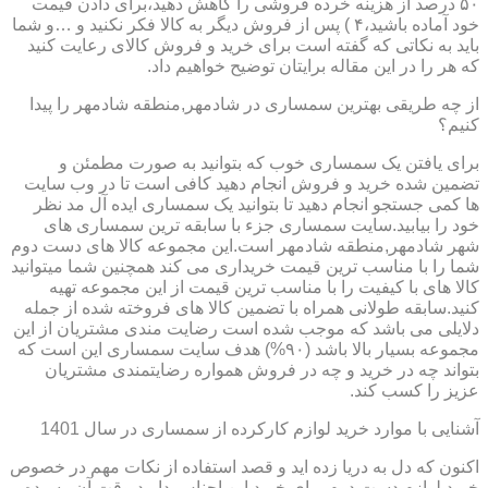
۵۰ درصد از هزینه خرده فروشی را کاهش دهید،برای دادن قیمت
خود آماده باشید،۴ ) پس از فروش دیگر به کالا فکر نکنید و …و شما
باید به نکاتی که گفته است برای خرید و فروش کالای رعایت کنید
که هر را در این مقاله برایتان توضیح خواهیم داد.
از چه طریقی بهترین سمساری در شادمهر,منطقه شادمهر را پیدا
کنیم؟
برای یافتن یک سمساری خوب که بتوانید به صورت مطمئن و
تضمین شده خرید و فروش انجام دهید کافی است تا در وب سایت
ها کمی جستجو انجام دهید تا بتوانید یک سمساری ایده آل مد نظر
خود را بیابید.سایت سمساری جزء با سابقه ترین سمساری های
شهر شادمهر,منطقه شادمهر است.این مجموعه کالا های دست دوم
شما را با مناسب ترین قیمت خریداری می کند همچنین شما میتوانید
کالا های با کیفیت را با مناسب ترین قیمت از این مجموعه تهیه
کنید.سابقه طولانی همراه با تضمین کالا های فروخته شده از جمله
دلایلی می باشد که موجب شده است رضایت مندی مشتریان از این
مجموعه بسیار بالا باشد (۹۰%) هدف سایت سمساری این است که
بتواند چه در خرید و چه در فروش همواره رضایتمندی مشتریان
عزیز را کسب کند.
آشنایی با موارد خرید لوازم کارکرده از سمساری در سال 1401
اکنون که دل به دریا زده اید و قصد استفاده از نکات مهم در خصوص
خرید لوازم دست دوم برای خرید این اجناس دارید،وقت آن رسیده