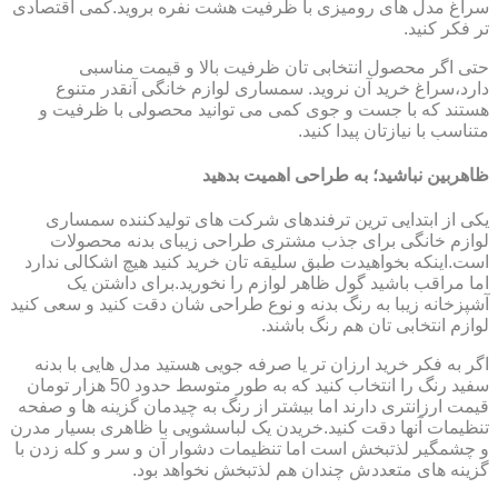
سراغ مدل های رومیزی با ظرفیت هشت نفره بروید.کمی اقتصادی
تر فکر کنید.
حتی اگر محصول انتخابی تان ظرفیت بالا و قیمت مناسبی
دارد،سراغ خرید آن نروید. سمساری لوازم خانگی آنقدر متنوع
هستند که با جست و جوی کمی می توانید محصولی با ظرفیت و
متناسب با نیازتان پیدا کنید.
ظاهربین نباشید؛ به طراحی اهمیت بدهید
یکی از ابتدایی ترین ترفندهای شرکت های تولیدکننده سمساری
لوازم خانگی برای جذب مشتری طراحی زیبای بدنه محصولات
است.اینکه بخواهیدت طبق سلیقه تان خرید کنید هیچ اشکالی ندارد
اما مراقب باشید گول ظاهر لوازم را نخورید.برای داشتن یک
آشپزخانه زیبا به رنگ بدنه و نوع طراحی شان دقت کنید و سعی کنید
لوازم انتخابی تان هم رنگ باشند.
اگر به فکر خرید ارزان تر یا صرفه جویی هستید مدل هایی با بدنه
سفید رنگ را انتخاب کنید که به طور متوسط حدود 50 هزار تومان
قیمت ارزانتری دارند اما بیشتر از رنگ به چیدمان گزینه ها و صفحه
تنظیمات آنها دقت کنید.خریدن یک لباسشویی با ظاهری بسیار مدرن
و چشمگیر لذتبخش است اما تنظیمات دشوار آن و سر و کله زدن با
گزینه های متعددش چندان هم لذتبخش نخواهد بود.