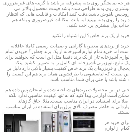
هر چه نمایشگر روی بدنه پیشرفته تر باشد یا گزینه های غیرضروری
بیشتری روی بدنه طراحی شده باشد قیمت محصول بالاتر می
رود.پس باهوش باشید،دقت کنید امکانات و قابلیت هایی که انتظار
دارید را روی بدنه ببینید اما بابت امکانات غیرضروری و بلکه هم
جذاب پول بیشتری پرداخت نکنید.
خرید از یک برند خاص؟ این اشتباه را نکنید
خرید از برندهای معتبر،با گارانتی و ضمانت رسمی کاملا عاقلانه
است اما خرید تمام لوازم آشپزخانه از یک برند چطور؟ خریدن تمام
لوازم آشپزخانه تان از یک برند دقیقا مثل این است که بخواهید برای
یک تبلیغ تلویزیونی،آشپزخانه ای کامل را به تصویر بکشید.اینکه
یخچال و فریزرهای یک برند خاص کیفیت بسیار بالایی دارد دلیل بر
این نیست که لباسشویی یا ظرفشویی همان برند هم این کیفیت را
داشته باشد یا حتی برای شما مناسب باشد.
حتی در بین محصولات برندهای شناخته شده و امتحان پس داده هم
ممکن است لوازمی پیدا کنید که نه تنها کیفیت مناسبی ندارد بلکه
اصلا برای استفاده در ایران مناسب نیست.مثلا اجاق گازهای
وارداتی به خاطر مصرف بالای برق برای استفاده در ایران مناسب
نیستند.
برای خرید هر
کدام از لوازم