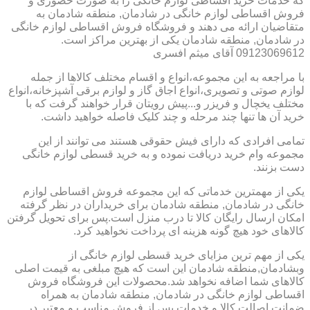
که خدمات خرید اقساطی لوازم خانگی را به صورت حضوری و
فروش اقساطی لوازم خانگی در شادمان, منطقه شادمان به
متقاضیان ارائه می دهند و فروشگاه فروش اقساطی لوازم خانگی
در شادمان, منطقه شادمان یکی از بهترین مراکز است.
09123069612 آقای میثم افسری
با مراجعه به این مجموعه،انواع و اقسام مختلف کالاها از جمله
لوازم صوتی و تصویری،انواع اجاق گاز و لوازم برقی آشپزخانه،انواع
مختلف یخچال و فریزر و...پیش رویتان قرار خواهند گرفت که با
خرید آن ها تنها چند مرحله و چند کلیک فاصله خواهید داشت.
تمامی افرادی که دارای فیش حقوقی هستند می توانند از این
مجموعه وام خرید دریافت نموده و به خرید قسطی لوازم خانگی
دست بزنند.
یکی از مهمترین خدماتی که این مجموعه فروش اقساطی لوازم
خانگی در شادمان, منطقه شادمان برای خریداران در نظر گرفته
امکان ارسال رایگان کالا تا درب منزل است.پس برای تحویل گرفتن
کالاهای خود هیچ گونه هزینه ای پرداخت نخواهید کرد.
یکی از مهم ترین مزایای خرید قسطی لوازم خانگی از
وبشادمان,منطقه شادمان این است که هیچ مبلغی به قیمت اصلی
کالاهای شما اضافه نخواهد شد.محصولات این فروشگاه فروش
اقساطی لوازم خانگی در شادمان, منطقه شادمان به همراه
ضمانت اصالت کالا و خدمات پس از فروش مناسب و معتبر در