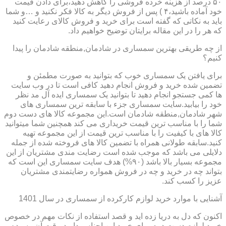
۵۰ درصد از هزینه خرده فروشی را کاهش دهید،برای دادن قیمت
خود آماده باشید،۴ ) پس از فروش دیگر به کالا فکر نکنید و …و شما
باید به نکاتی که گفته است برای خرید و فروش کالای رعایت کنید
که هر را در این مقاله برایتان توضیح خواهیم داد.
از چه طریقی بهترین سمساری در شادمان,منطقه شادمان را پیدا
کنیم؟
برای یافتن یک سمساری خوب که بتوانید به صورت مطمئن و
تضمین شده خرید و فروش انجام دهید کافی است تا در وب سایت
ها کمی جستجو انجام دهید تا بتوانید یک سمساری ایده آل مد نظر
خود را بیابید.سایت سمساری جزء با سابقه ترین سمساری های
شهر شادمان,منطقه شادمان است.این مجموعه کالا های دست دوم
شما را با مناسب ترین قیمت خریداری می کند همچنین شما میتوانید
کالا های با کیفیت را با مناسب ترین قیمت از این مجموعه تهیه
کنید.سابقه طولانی همراه با تضمین کالا های فروخته شده از جمله
دلایلی می باشد که موجب شده است رضایت مندی مشتریان از این
مجموعه بسیار بالا باشد (۹۰%) هدف سایت سمساری این است که
بتواند چه در خرید و چه در فروش همواره رضایتمندی مشتریان
عزیز را کسب کند.
آشنایی با موارد خرید لوازم کارکرده از سمساری در سال 1401
اکنون که دل به دریا زده اید و قصد استفاده از نکات مهم در خصوص
خرید لوازم دست دوم برای خرید این اجناس دارید،وقت آن رسیده