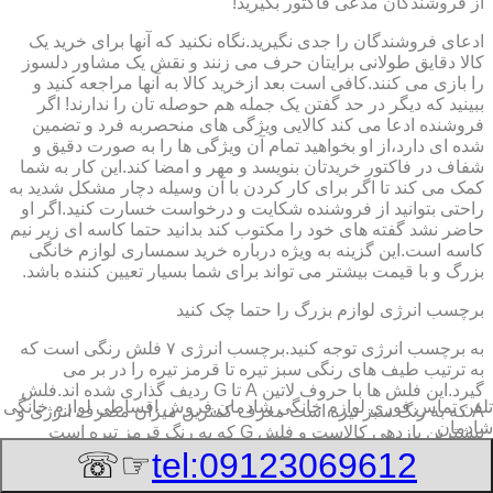
از فروشندگان مدعی فاکتور بگیرید!
ادعای فروشندگان را جدی نگیرید.نگاه نکنید که آنها برای خرید یک
کالا دقایق طولانی برایتان حرف می زنند و نقش یک مشاور دلسوز
را بازی می کنند.کافی است بعد ازخرید کالا به آنها مراجعه کنید و
ببینید که دیگر در حد گفتن یک جمله هم حوصله تان را ندارند! اگر
فروشنده ادعا می کند کالایی ویژگی های منحصربه فرد و تضمین
شده ای دارد،از او بخواهید تمام آن ویژگی ها را به صورت دقیق و
شفاف در فاکتور خریدتان بنویسد و مهر و امضا کند.این کار به شما
کمک می کند تا اگر برای کار کردن با آن وسیله دچار مشکل شدید به
راحتی بتوانید از فروشنده شکایت و درخواست خسارت کنید.اگر او
حاضر نشد گفته های خود را مکتوب کند بدانید حتما کاسه ای زیر نیم
کاسه است.این گزینه به ویژه درباره خرید سمساری لوازم خانگی
بزرگ و با قیمت بیشتر می تواند برای شما بسیار تعیین کننده باشد.
برچسب انرژی لوازم بزرگ را حتما چک کنید
به برچسب انرژی توجه کنید.برچسب انرژی ٧ فلش رنگی است که
به ترتیب طیف های رنگی سبز تیره تا قرمز تیره را در بر می
گیرد.این فلش ها با حروف لاتین A تا G ردیف گذاری شده اند.فلش
تلفن تماس فوری
لوازم خانگی شادمان,فروش اقساطی لوازم خانگی
A که به رنگ سبز تیره است معرف کمترین میزان مصرف انرژی و
شادمان
بیشترین بازدهی کالاست و فلش G که به رنگ قرمز تیره است
معرف بیشترین میزان مصرف انرژی و کمترین بازدهی است.هرچه
☞☏
tel:09123069612
درجه کیفیت مصرف انرژی وسیله به گزینه A نزدیک تر باشد وسیله