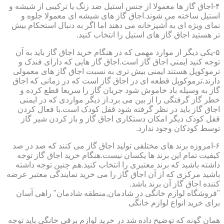
۴-اجاق گاز ها معمولا از جنس استیل ضد زنگ یا ترکیبی از شیشه و
استیل ساخته می شوند.اجاق گاز های شیشه ای معمولا جلوه و
نمای ویژه ای به آشپزخانه می دهند اما اگر به دنبال استحکام بیش
تر هستید اجاق گاز های استیل را انتخاب کنید.
۵-یکی دیگر از موارد مهمی که در هنگام خرید اجاق گاز باید به آن
توجه کنید ایمنی اجاق گاز است.اجاق گاز هایی که دارای فندک و
ترموکوپل هستند ایمنی بیش تری به نسبت اجاق گاز های معمولی
دارند.ترموکوپل قطعه ای در اجاق گاز است که در زمانی که اجاق
گاز به وسیله باد خاموش شود جریان گاز را سریعا قطع کرده و
خطر گاز گرفتگی را از بین می برد.از دیگر مواردی که در ایمنی
اجاق گاز باید در نظر گرفته شود قفل کودک است.با فعال کردن
قفل کودک دیگر امکان دستکاری اجاق گاز و باز کردن شیر گاز
توسط کودکان وجود ندارد.
۶-امروزه برند های مختلفی تولید اجاق گاز می کنند که صد در صد
کیفیت تمام این برند ها یکسان نیست.هنگام خرید اجاق گاز توجه
داشته باشید که برند معتبری را انتخاب کنید.هم چنین توجه داشته
باشید مرکزی که از آن اجاق گاز را می خرید نمایندگی معتبر عرضه
کننده اجاق گاز آن برند باشد.
"فروشگاه لوازم خانگی در شادمان,منطقه شادمان" راهی آسان
برای خرید انواع لوازم خانگی
همان گونه که توضیح داده شد در خرید لوازم برقی خانگی باید توجه