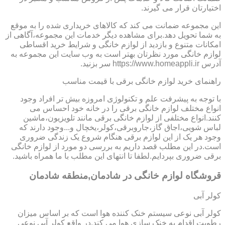
اختیارتان قرار می گیرند.
این مجموعه ضمانت می کند که کالاهای خریداری شده را به موقع
به شما تحویل دهد.برای مشاهده دیگر خدمات این مجموعه،آگاهی از
امکانات متنوع و بازدید از لوازم خانگی و شرایط خرید اقساطی
لوازم خانگی مورد نظرتان بهتر است به وب سایت این مجموعه به
آدرس https://www.homeappli.ir سر بزنید.
راهنمای خرید لوازم خانگی برقی با قیمت مناسب
با توجه به پیشرفت علم و تکنولوژی امروزه بیش تر افراد وجود
انواع مختلف لوازم خانگی برقی را در خانه خود احساس می
کنند.انواع مختلفی از لوازم خانگی برقی مانند تلویزیون،ماشین
لباس شویی،اجاق گاز،جاروبرقی،کولر،یخچال و...وجود دارند که
وجود هر یک از این لوازم برقی هنگام شروع یک زندگی ضروری
است.در این مطلب قصد داریم به بررسی دو مورد از لوازم خانگی
برقی ضروری بپردایم.لطفا تا انتهای این مطلب با ما همراه باشید.
قروشگاه لوازم خانگی در شادمان,منطقه شادمان
کولر آبی
کولر آبی نوعی سیستم خنک کننده هوا است که بر اساس میزان
رطوبت اقدام به خنک سازی هوا می کند.در واقع کولر آبی نوعی