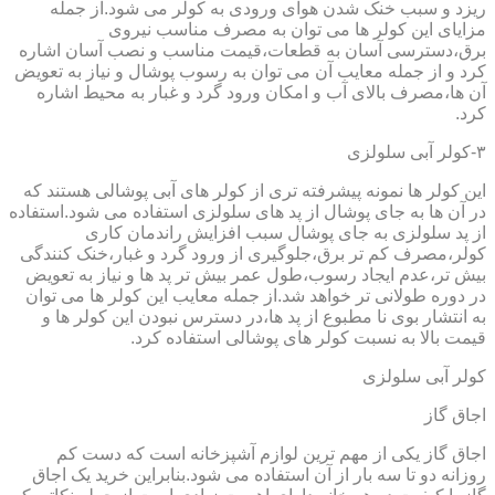
ریزد و سبب خنک شدن هوای ورودی به کولر می شود.از جمله
مزایای این کولر ها می توان به مصرف مناسب نیروی
برق،دسترسی آسان به قطعات،قیمت مناسب و نصب آسان اشاره
کرد و از جمله معایب آن می توان به رسوب پوشال و نیاز به تعویض
آن ها،مصرف بالای آب و امکان ورود گرد و غبار به محیط اشاره
کرد.
۳-کولر آبی سلولزی
این کولر ها نمونه پیشرفته تری از کولر های آبی پوشالی هستند که
در آن ها به جای پوشال از پد های سلولزی استفاده می شود.استفاده
از پد سلولزی به جای پوشال سبب افزایش راندمان کاری
کولر،مصرف کم تر برق،جلوگیری از ورود گرد و غبار،خنک کنندگی
بیش تر،عدم ایجاد رسوب،طول عمر بیش تر پد ها و نیاز به تعویض
در دوره طولانی تر خواهد شد.از جمله معایب این کولر ها می توان
به انتشار بوی نا مطبوع از پد ها،در دسترس نبودن این کولر ها و
قیمت بالا به نسبت کولر های پوشالی استفاده کرد.
کولر آبی سلولزی
اجاق گاز
اجاق گاز یکی از مهم ترین لوازم آشپزخانه است که دست کم
روزانه دو تا سه بار از آن استفاده می شود.بنابراین خرید یک اجاق