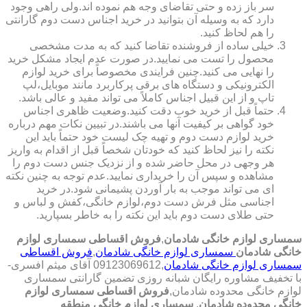
سر باز زده و حتی تقاضای وجه هم نموده اند.ولی راهی وجود
دارد که به وسیله آن بتوانید در خرید اجناس دست دوم گارانتی
را هم لحاظ کنید.
خیلی ساده از فروشنده تقاضا کنید که به مدت مشخصی
محصول را تست می نمایید.در صورت عدم ایجاد مشکل خرید
را نهایی می کنید.چنین فرایندی مخصوصاً برای خرید لوازم
الکترونیکی و دستگاه های برقی پرکاربرد مانند موبایل،لپ
تاپ و از این قبیل اجناس کاملاً می تواند مفید و عالی باشد.
حتماً قبل از خرید خوب دقت کنید.وضعیت ظاهری اجناس
خود گواهی بر کیفیت آنها می باشند.در تبیین نکات مهم درباره
خرید لوازم دست دوم و تهیه چک لیست خود حتماً باید این
نکته را نیز لحاظ کنید که خودتان شخصاً قبل از اقدام به واریز
هر وجهی در محل حاضر شده و از نزدیک جنس دست دوم را
مشاهده و سپس آن را خریداری نمایید.عدم توجه به چنین نکته
ای می تواند موجب به بار آوردن پشیمانی شود.در خرید
اجناسی مثل فرش دست دوم،لوازم خانگی،کفش و لباس و
حتی طلای دست دوم باید این نکته را به خاطر بسپارید.
سمساری لوازم خانگی شادمان
,
فروش اقساطی سمساری لوازم
خانگی شادمان
سمساری لوازم خانگی شادمان
,
فروش اقساطی
سمساری لوازم خانگی شادمان
,09123069612 آقای میثم افسری-
با تخفیف مشاوره رایگان شبانه روزی تضمین گارانتی سمساری
لوازم خانگی محدوده شادمان,
فروش اقساطی سمساری لوازم
خانگی محدوده شادمان
,
سمساری لوازم خانگی منطقه