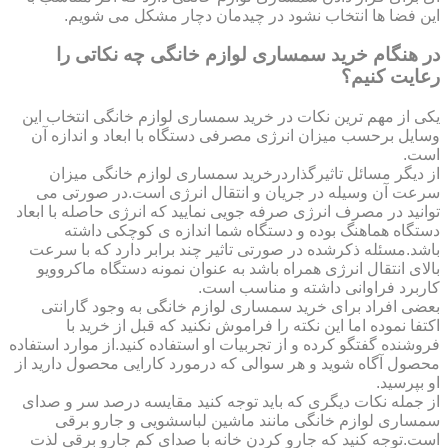
این فضا ها انتخاب نشود در چیدمان دچار مشکل می شویم.
در هنگام خرید سمساری لوازم خانگی چه نکاتی را
رعایت کنیم؟
یکی از مهم ترین نکات در خرید سمساری لوازم خانگی انتخاب این
وسایل برحسب میزان انرژی مصرفی دستگاه با ابعاد و اندازه آن
است.
از دیگر مسائل تاثیرگذاردرخرید سمساری لوازم خانگی میزان
سرعت آن وسیله در جریان و انتقال انرژی است.در صورتی می
توانید در مصرف انرژی صرفه جویی نمایید که انرژی حاصله با ابعاد
دستگاه هماهنگ بوده و دستگاه شما اندازه ی کوچکی داشته
باشد.مسئله ذکرشده در صورتی تاثیر چند برابر دارد که با سرعت
بالای انتقال انرژی همراه باشد به عنوان نمونه دستگاه ماکروویو
کاربرد فراوانی داشته و مناسب است.
بعضی افراد برای خرید سمساری لوازم خانگی به وجود گارانتی
اکتفا نموده اما این نکته را فراموش نکنید که قبل از خرید با
فروشنده گفتگو کرده و از تجربیات او استفاده کنید.از موارد استفاده
محصول آگاه شوید و هر سوالی که درمورد کارایی محصول دارید از
او بپرسید.
از جمله نکات دیگری که باید توجه کنید مقایسه درصد سر و صدای
سمساری لوازم خانگی مانند ماشین لباسشویی و جارو برقی
است.توجه کنید که جارو کردن خانه با صدای کم جارو برقی لذت