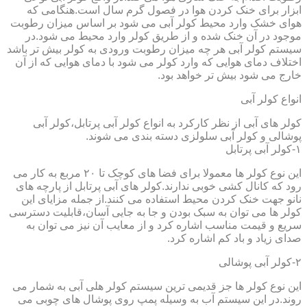
ابزار برای خنک کردن هوا در فصول گرم سال است.هنگامی که
هوای خشک وارد محیط کولر آبی می شود بر اساس میزان رطوبت
موجود در آن خنک شده و از طریق کولر وارد محیط می شود.در
سیستم کولر آبی هر چه میزان رطوبت ورودی به کولر بیش تر باشد
اختلاف دمای هوایی که وارد کولر می شود با دمای هوایی که از آن
خارج می شود بیش تر خواهد بود.
انواع کولر آبی
کولر های آبی از نظر کارکرد به انواع کولر آبی پرتابل،کولر آبی
پوشالی و کولر آبی سلولزی دسته بندی می شوند.
۱-کولر آبی پرتابل
این نوع کولر ها معمولا برای فضا های کوچک تا ۲۰ مربع به کار می
رود که کانال کشی خوبی ندارند.کولر های آبی پرتابل از پارچه های
نانو جهت خنک کردن محیط استفاده می کنند.از جمله مزایای این
کولر ها می توان به سبک بودن و جا به جایی آسان،قابلیت دسترسی
سریع و قیمت مناسب اشاره کرد و از معایب آن نیز می توان به
صدای زیاد و باد کم اشاره کرد.
۲-کولر آبی پوشالی
این نوع کولر ها جز قدیمی ترین سیستم کولر هلی آبی به شمار می
روند.در این سیستم آب به وسیله پمپ روی پوشال های چوبی می