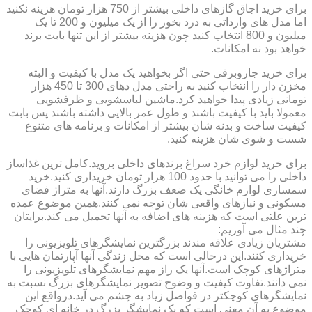
برای خرید اجاق گازهای داخلی بیشتر از 750 هزار تومان هزینه نکنید
اما مدل های وارداتی به درد بخور را از یک میلیون و 200 تا یک
میلیون و 800 انتخاب کنید چون هزینه بیشتر از این تنها بابت برند
خواهد بود نه امکانات.
برای خرید جاروبرقی حتی اگر بخواهید یک مدل با کیفیت و البته
مخزن دار را انتخاب کنید به راحتی مدل دهای 300 تا 450 هزار
تومانی زیادی پیدا خواهید کرد.ماشین لباسشویی و ظرفشویی
معمولا باید با کیفیت باشند و طول عمر بالایی داشته باشند پس بابت
کیفیت ساخت و بدنه شان بیشتر از امکانات و برنامه های متنوع
شست و شوی شان هزینه کنید.
برای خرید لوازم خرد سراغ برندهای داخلی بروید.کامل ترین غذاساز
داخلی را می توانید با حدود 100 هزار تومان خریداری کنید.خرید
سمساری لوازم خانگی یک ضعف بزرگ دارند.آنها به متراژ فضای
مسکونی و نیازهای واقعی شان توجه نمی کنند.همین موضوع عمده
ترین علتی است که هزینه های اضافه به آنها تحمیل می کند.برایتان
چند مثال می آوریم:
مشتریان زیادی علاقه مندند بزرگترین نمایشگرهای تلویزیونی را
خریداری کنند.این درحالی است که محل زندگی آنها آپارتمان هایی با
متراژهای کوچک است.آنها یک راز مهم نمایشگرهای تلویزیونی را
نمی دانند.تفاوت کیفیت و وضوح تصویر نمایشگرهای بزرگ نسبت به
نمایشگرهای کوچکتر در فواصل زیاد به چشم می آید.درواقع این
موضوع به آن معنی است که یک نمایشگر بزرگ در خانه ای کوچک