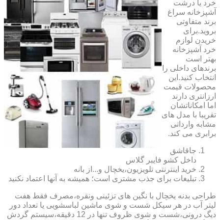
خرد یا درشت
آشپزخانه سراغ
برند متفاوتی
بروید.برای
خریدن لوازم
خرد آشپزخانه
بهتر است
برندهای داخلی را
انتخاب کنید.این
محصولات قیمت
ارزانتری دارند
اما امکاناتشان
تقریبا با مدل های
مشابه وارداتی
برابری می کند.
جاقاشق
داخل کشو فایبر گلاس
خرید اینترنتی تلویزیون،یخچال و...از بانه
تبلیغات برای جذب مشتری است؛ همیشه به آنها اعتماد نکنید
طراحی بدنه یخچال با نگین های تزئینی ونقره،مصرف فقط هفت
لیتر آب در هر سیکل شست و شوی ماشین لباسشویی یا تعداد دور
دیگ درونی،شست و شوی ظروف تنها در 12 دقیقه،سیستم گردش