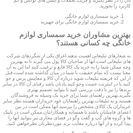
تان را در نظر بگیرید و فریب تجملات و آپشن های لوکس و کم
کاربرد را نخورید.
خرید سمساری لوازم خانگی
خرید سمساری لوازم خانگی برای جهیزیه
بهترین مشاوران خرید سمساری لوازم
خانگی چه کسانی هستند؟
به شعارهای تبلیغاتی اهمیت ندهید.اغراق یکی از شگردهای شرکت
های تبلیغاتی است.آنها از صاحبان کالا پول می گیرند تا به بهترین
وجه ممکن شما را به خرید یک کالا قانع و ترغیب کنند اما این به آن
معنا نیست که تمام حقیقت با شما در میان گذاشته شده است.قبل
از این که فریفته تبلیغات شوید درباره آن کالا و معایبش پرس و جو
کنید یا در اینترنت جست وجو کنید.یادتان باشد رقبای آن کالا در سایر
برندها را نیز با دقت بررسی کنید تا بتوانید تصمیم بهتری
بگیرید.بهترین راهنمای شما برای خرید یک وسیله نه فروشندگان
هستند و نه تبلیغات.بهترین راهنمایان خود خریداران هستند.نظر سایر
خریداران یک کالای مشخص را بپرسید.آنها ممکن است در بین
اعضای فامیلتان باشند یا همسایه و همکارانتان.ممکن است در تاپیک
ها و گروه های گپ و گفت وگو در فضای مجازی نیز بتوانید آنها را
پیدا کرده و از آنها درباره معایب برند موردنظرتان نظرخواهی کنید.