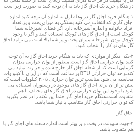
گاز با کیفیت در هر خانه دارای اهمیت زیادی است.از جمله نکاتی که
در هنگام خرید یک اجاق گاز باید به آن توجه کنید به صورت زیر است:
۱-هنگام خرید اجاق گاز در وهله اول به اندازه آن توجه کنید.اندازه
اجاق گازی که انتخاب می کنید بستگی به میزان پخت و پز،تعداد
افراد خانواده و اندازه آشپزخانه دارد.اگر فضای آشپزخانه شما
کوچک است از اجاق گاز های کوچک استفاده کنید و اگر با وجود
کوچک بودن آشپزخانه میزان پخت و پز شما بالا است می توانید اجاق
گاز های تو کار را انتخاب کنید.
۲-یکی دیگر از مواردی که باید به هنگام خرید اجاق گاز به آن توجه
کنید توان حرارتی اجاق گاز است.منظور از توان حرارتی میزان
گرمایی است که از شعله اجاق گاز خارج شده و حرارت تولید می
کند.واحد توان حرارتی BTU بر ساعت است که در ایران با کیلو وات
محاسبه می شود.مناسب ترین توان حرارتی ۲.۰۵ کیلووات است که
بیش تر از آن برای اجاق گاز های موجود در رستوران استفاده می
شود.با وجود این توان حرارتی در اجاق گاز های مختلف با هم
متفاوت است.هنگام خرید اجاق گاز حتما این نکته را در نظر بگیرید
که توان حرارتی اجاق گاز متناسب با نیاز شما باشد.
اجاق گاز
۳-جهت سهولت در پخت و پز بهتر است اندازه شعله های اجاق گاز با
هم متفاوت باشد.