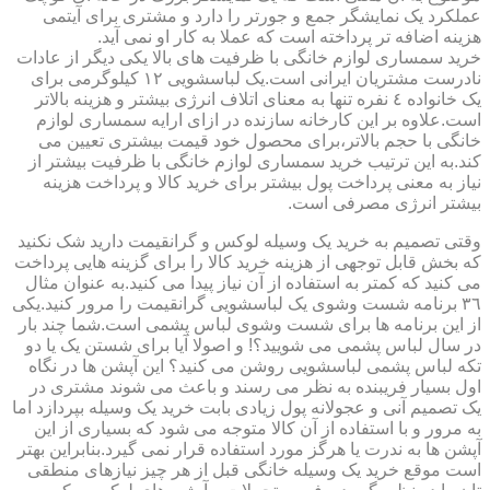
عملکرد یک نمایشگر جمع و جورتر را دارد و مشتری برای آیتمی
هزینه اضافه تر پرداخته است که عملا به کار او نمی آید.
خرید سمساری لوازم خانگی با ظرفیت های بالا یکی دیگر از عادات
نادرست مشتریان ایرانی است.یک لباسشویی ١٢ کیلوگرمی برای
یک خانواده ٤ نفره تنها به معنای اتلاف انرژی بیشتر و هزینه بالاتر
است.علاوه بر این کارخانه سازنده در ازای ارایه سمساری لوازم
خانگی با حجم بالاتر،برای محصول خود قیمت بیشتری تعیین می
کند.به این ترتیب خرید سمساری لوازم خانگی با ظرفیت بیشتر از
نیاز به معنی پرداخت پول بیشتر برای خرید کالا و پرداخت هزینه
بیشتر انرژی مصرفی است.
وقتی تصمیم به خرید یک وسیله لوکس و گرانقیمت دارید شک نکنید
که بخش قابل توجهی از هزینه خرید کالا را برای گزینه هایی پرداخت
می کنید که کمتر به استفاده از آن نیاز پیدا می کنید.به عنوان مثال
٣٦ برنامه شست وشوی یک لباسشویی گرانقیمت را مرور کنید.یکی
از این برنامه ها برای شست وشوی لباس پشمی است.شما چند بار
در سال لباس پشمی می شویید؟! و اصولا آیا برای شستن یک یا دو
تکه لباس پشمی لباسشویی روشن می کنید؟ این آپشن ها در نگاه
اول بسیار فریبنده به نظر می رسند و باعث می شوند مشتری در
یک تصمیم آنی و عجولانه پول زیادی بابت خرید یک وسیله بپردازد اما
به مرور و با استفاده از آن کالا متوجه می شود که بسیاری از این
آپشن ها به ندرت یا هرگز مورد استفاده قرار نمی گیرد.بنابراین بهتر
است موقع خرید یک وسیله خانگی قبل از هر چیز نیازهای منطقی