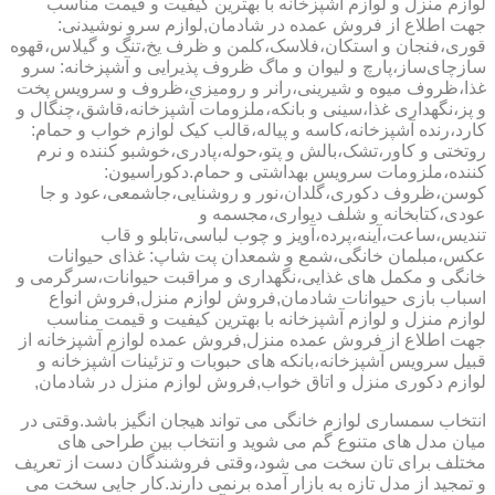
لوازم منزل و لوازم آشپزخانه با بهترین کیفیت و قیمت مناسب
جهت اطلاع از فروش عمده در شادمان,لوازم سرو نوشیدنی:
قوری،فنجان و استکان،فلاسک،کلمن و ظرف یخ،تنگ و گیلاس،قهوه
سازچای‌ساز،پارچ و لیوان و ماگ ظروف پذیرایی و آشپزخانه: سرو
غذا،ظروف میوه و شیرینی،رانر و رومیزی،ظروف و سرویس پخت
و پز،نگهداری غذا،سینی و بانکه،ملزومات آشپزخانه،قاشق،چنگال و
کارد،رنده آشپزخانه،کاسه و پیاله،قالب کیک لوازم خواب و حمام:
روتختی و کاور،تشک،بالش و پتو،حوله،پادری،خوشبو کننده و نرم
کننده،ملزومات سرویس بهداشتی و حمام.دکوراسیون:
کوسن،ظروف دکوری،گلدان،نور و روشنایی،جاشمعی،عود و جا
عودی،کتابخانه و شلف دیواری،مجسمه و
تندیس،ساعت،آینه،پرده،آویز و چوب لباسی،تابلو و قاب
عکس،مبلمان خانگی،شمع و شمعدان پت شاپ: غذای حیوانات
خانگی و مکمل های غذایی،نگهداری و مراقبت حیوانات،سرگرمی و
اسباب بازی حیوانات شادمان,فروش لوازم منزل,فروش انواع
لوازم منزل و لوازم آشپزخانه با بهترین کیفیت و قیمت مناسب
جهت اطلاع از فروش عمده منزل,فروش عمده لوازم آشپزخانه از
قبیل سرویس آشپزخانه،بانکه های حبوبات و تزئینات آشپزخانه و
لوازم دکوری منزل و اتاق خواب,فروش لوازم منزل در شادمان,
انتخاب سمساری لوازم خانگی می تواند هیجان انگیز باشد.وقتی در
میان مدل های متنوع گم می شوید و انتخاب بین طراحی های
مختلف برای تان سخت می شود،وقتی فروشندگان دست از تعریف
و تمجید از مدل تازه به بازار آمده برنمی دارند.کار جایی سخت می