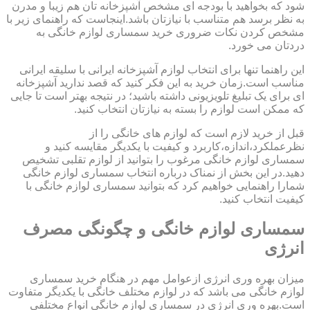
شود که بخواهید با بودجه ای مشخص آشپزخانه تان هم زیبا و مدرن
به نظر برسد هم متناسب با نیازتان باشد.اینجاست که راهنمای زیر با
مشخص کردن نکات ضروری خرید سمساری لوازم خانگی به
دردتان می خورد.
این راهنما تنها برای انتخاب لوازم آشپزخانه ایرانی با سلیقه ایرانی
مناسب است.زمان خرید به این فکر کنید که قصد ندارید آشپزخانه
ای برای یک تبلیغ تلویزیونی داشته باشید؛ در نتیجه بهتر است تا جایی
که ممکن است لوازم را بسته به نیازتان انتخاب کنید.
قبل از خرید لازم است که لوازم های خانگی را از
نظرعملکرد،اندازه،کاربرد و کیفیت با یکدیگر مقایسه کنید و
سمساری لوازم خانگی مرغوب را بتوانید از لوازم تقلبی تشخیص
دهید.در این بخش از نمناک درباره انتخاب سمساری لوازم خانگی
شمارا راهنمایی خواهیم کرد که بتوانید سمساری لوازم خانگی با
کیفیت انتخاب کنید.
سمساری لوازم خانگی و چگونگی مصرف
انرژی
میزان بهره وری انرژی ازعوامل مهم در هنگام خرید سمساری
لوازم خانگی می باشد که در لوازم مختلف خانگی با یکدیگر متفاوت
است.بهره وری انرژی در سمساری لوازم خانگی انواع مختلفی