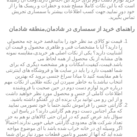
است که با این نکات کاملاً مسلح شده و خطرات و ریسک ها را از
خود دور نمایید.جهت کسب اطلاعات بیشتر با سمساری تجریش
تماس بگیرید.
راهنمای خرید از سمساری در شادمان,منطقه شادمان
قیمت نو کالای مد نظر خود را بدانیدقصد خرید چه محصولی
را دارید؟ آیا با مشخصات فنی و ظاهری محصول و قیمت آن
آشناییت دارید؟ یکی از نکات اصلی هر خریدی،مقایسه نمونه
های مشابه از یک محصول از همه لحاظ می
باشد.قیمت،کیفیت،امکانات و هر مشخصه دیگری که برای
شما اهمیت دارد را باید در سایت ها و فروشگاه های اینترنتی
با هم مقایسه کنید تا مبادا سراغ جنسی بروید که بهترین
انتخاب نباشد.با به خاطر سپردن این نکته طلایی از نکات مهم
درباره خرید لوازم دست دوم در حین صحبت با فروشنده
اطلاعات کاملی از جنس و محصول مورد نظر خواهید داشت
و از این رو می توانید برگ برنده ای در گفتگو داشته باشید.
گارانتی جنس را فراموش نکنید.حتماً با خود تصورمی نمایید
که مگر اجناس دست دوم هم گارانتی دارند؟ در پاسخ این
سؤال باید عرض کنیم که در ایران حتی کالاهای نو هم به جز
تعداد شرکت های معدودی،گارانتی خیلی خوبی ندارند.احتمالاً
اگر وسیله ای در خانه خراب شده باشد با ای موضوع مواجه
شده اید که آنها از تعمیر و تامین قطعات مورد نیاز برای شما