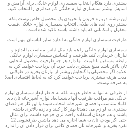
بیشتری دارد هنگام انتخاب سمساری لوازم خانگی برای آرامش و
آسایش بیشتر سمساری لوازم خانگی کم صداتری را انتخاب کنید.
این نوشته درباره خریدن یا نخریدن یک محصول خاص نیست بلکه
بیشتر روی ایده های طلایی انتخاب سمساری لوازم خانگی،قیمت
معقول و امکاناتی که باید داشته باشند تاکید شده است.
ظرفیت سمساری لوازم خانگی به اندازه سایز لباستان مهم است
سمساری لوازم خانگی را هم باید مثل لباس متناسب با اندازه و
نیازتان خریداری کنید.ظرفیت و گنجایش سمساری لوازم خانگی
رابطه مستقیم با قیمت آنها دارد.هر چه ظرفیت محصول انتخابی
تان بالاتر باشد مبلغ بیشتری بابت خرید آن پرداخت خواهید کرد.به
علاوه اگر محصولی با گنجایش بیشتر از نیازتان بخرید در طولانی
مدت هزینه بیشتری پرداخت خواهید کرد که به لحاظ اقتصادی اصلا
به صرفه نیست.
از طرفی نه تنها به خاطر هزینه بلکه به خاطر ابعاد سمساری لوازم
خانگی هم مراقب ظرفیت آنها باشید.ابعاد لوازم آشپزخانه تان باید
کاملا متناسب با فضای آشپزخانه انتخاب شوند.با این کار هم فضای
بیشتری به لوازم می دهیدتا بهتر کار کنند و بازده بالاتری داشته
باشند و هم خودتان استفاده راحت تری خواهید داشت.برای مثال
حتی اگر بودجه تان به شما اجازه می دهد ماشین ظرفشویی 12
نفره بخرید و آشپزخانه تان فضای کافی برای قرار دادن آن را ندارد