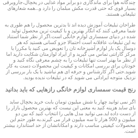
چندگانه هوا برای ماندگاری دو برابر مواد غذایی در یخچال،جاروبرقی
بسیار قوی که حتی قدرت مکش مبلمان را دارد و...همه شعارهای
تبلیغاتی هستند.
طراحان تبلیغات آموزش دیده اند تا بدترین محصول را هم طوری به
شما معرفی کنند که انگار بهترین و با کیفیت ترین محصول تولید
شده در دنیای سمساری لوازم خانگی است.اگر از نظر شما استناد
به این تبلیغات عاقلانه است احتمالا جزو کسانی هستید که هر
دوسال یک بار لوازم آشپزخانه تان را تعویض می کنید یا مکررا با
مرکز گارانتی تماس می گیرید و از ایراد لوازمتان شکایت دارید اما
از نظر ما بهتر است تنها تبلیغات را به چشم معرفی نگاه کنید و
خودتان برای بررسی امکانات و کیفیت این محصولات دست به کار
شوید.حتی اگر کارشناس و حرفه ای هم نباشید با یک بار بررسی از
نزدیک متوجه ایراداتی می شوید که در تبلیغات ندیده بودید.
رنج قیمت سمساری لوازم خانگی رازهایی که باید بدانید
اگر نمی توانید چهار یا شش میلیون تومان بابت خرید یخچال ساید
بای ساید هزینه کنید به معنی این نیست که بهترین محصول بازار را
از دست داده اید.می توانید مدل هایی را انتخاب کنید که بین دو
میلیون و 500 هزار تا سه میلیون قرار می گیرند.به طور حتم این
محصولات کیفیتی مناسب دارند و امکاناتشان از حد استاندارد بیشتر
است.