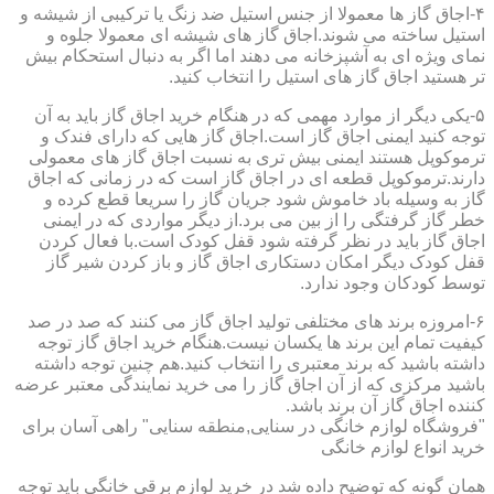
۴-اجاق گاز ها معمولا از جنس استیل ضد زنگ یا ترکیبی از شیشه و
استیل ساخته می شوند.اجاق گاز های شیشه ای معمولا جلوه و
نمای ویژه ای به آشپزخانه می دهند اما اگر به دنبال استحکام بیش
تر هستید اجاق گاز های استیل را انتخاب کنید.
۵-یکی دیگر از موارد مهمی که در هنگام خرید اجاق گاز باید به آن
توجه کنید ایمنی اجاق گاز است.اجاق گاز هایی که دارای فندک و
ترموکوپل هستند ایمنی بیش تری به نسبت اجاق گاز های معمولی
دارند.ترموکوپل قطعه ای در اجاق گاز است که در زمانی که اجاق
گاز به وسیله باد خاموش شود جریان گاز را سریعا قطع کرده و
خطر گاز گرفتگی را از بین می برد.از دیگر مواردی که در ایمنی
اجاق گاز باید در نظر گرفته شود قفل کودک است.با فعال کردن
قفل کودک دیگر امکان دستکاری اجاق گاز و باز کردن شیر گاز
توسط کودکان وجود ندارد.
۶-امروزه برند های مختلفی تولید اجاق گاز می کنند که صد در صد
کیفیت تمام این برند ها یکسان نیست.هنگام خرید اجاق گاز توجه
داشته باشید که برند معتبری را انتخاب کنید.هم چنین توجه داشته
باشید مرکزی که از آن اجاق گاز را می خرید نمایندگی معتبر عرضه
کننده اجاق گاز آن برند باشد.
"فروشگاه لوازم خانگی در سنایی,منطقه سنایی" راهی آسان برای
خرید انواع لوازم خانگی
همان گونه که توضیح داده شد در خرید لوازم برقی خانگی باید توجه