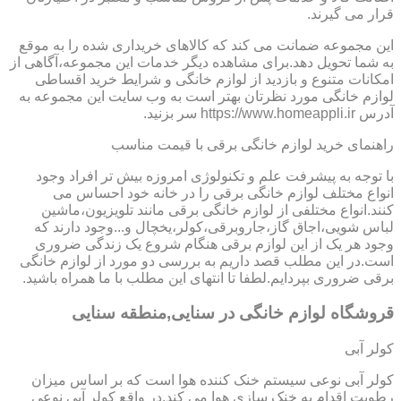
قرار می گیرند.
این مجموعه ضمانت می کند که کالاهای خریداری شده را به موقع
به شما تحویل دهد.برای مشاهده دیگر خدمات این مجموعه،آگاهی از
امکانات متنوع و بازدید از لوازم خانگی و شرایط خرید اقساطی
لوازم خانگی مورد نظرتان بهتر است به وب سایت این مجموعه به
آدرس https://www.homeappli.ir سر بزنید.
راهنمای خرید لوازم خانگی برقی با قیمت مناسب
با توجه به پیشرفت علم و تکنولوژی امروزه بیش تر افراد وجود
انواع مختلف لوازم خانگی برقی را در خانه خود احساس می
کنند.انواع مختلفی از لوازم خانگی برقی مانند تلویزیون،ماشین
لباس شویی،اجاق گاز،جاروبرقی،کولر،یخچال و...وجود دارند که
وجود هر یک از این لوازم برقی هنگام شروع یک زندگی ضروری
است.در این مطلب قصد داریم به بررسی دو مورد از لوازم خانگی
برقی ضروری بپردایم.لطفا تا انتهای این مطلب با ما همراه باشید.
قروشگاه لوازم خانگی در سنایی,منطقه سنایی
کولر آبی
کولر آبی نوعی سیستم خنک کننده هوا است که بر اساس میزان
رطوبت اقدام به خنک سازی هوا می کند.در واقع کولر آبی نوعی