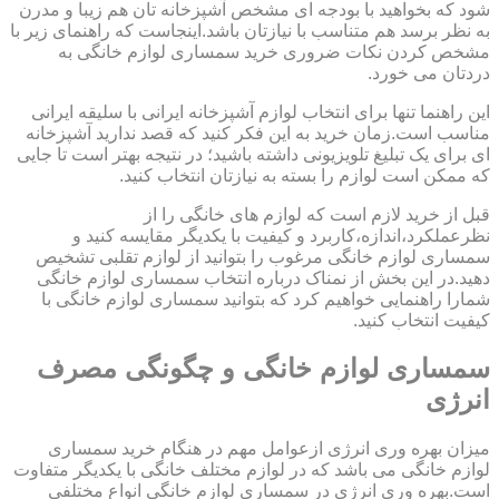
شود که بخواهید با بودجه ای مشخص آشپزخانه تان هم زیبا و مدرن
به نظر برسد هم متناسب با نیازتان باشد.اینجاست که راهنمای زیر با
مشخص کردن نکات ضروری خرید سمساری لوازم خانگی به
دردتان می خورد.
این راهنما تنها برای انتخاب لوازم آشپزخانه ایرانی با سلیقه ایرانی
مناسب است.زمان خرید به این فکر کنید که قصد ندارید آشپزخانه
ای برای یک تبلیغ تلویزیونی داشته باشید؛ در نتیجه بهتر است تا جایی
که ممکن است لوازم را بسته به نیازتان انتخاب کنید.
قبل از خرید لازم است که لوازم های خانگی را از
نظرعملکرد،اندازه،کاربرد و کیفیت با یکدیگر مقایسه کنید و
سمساری لوازم خانگی مرغوب را بتوانید از لوازم تقلبی تشخیص
دهید.در این بخش از نمناک درباره انتخاب سمساری لوازم خانگی
شمارا راهنمایی خواهیم کرد که بتوانید سمساری لوازم خانگی با
کیفیت انتخاب کنید.
سمساری لوازم خانگی و چگونگی مصرف
انرژی
میزان بهره وری انرژی ازعوامل مهم در هنگام خرید سمساری
لوازم خانگی می باشد که در لوازم مختلف خانگی با یکدیگر متفاوت
است.بهره وری انرژی در سمساری لوازم خانگی انواع مختلفی