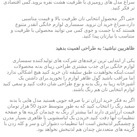
سراغ مدل های رومیزی با ظرفیت هشت نفره بروید.کمی اقتصادی
تر فکر کنید.
حتی اگر محصول انتخابی تان ظرفیت بالا و قیمت مناسبی
دارد،سراغ خرید آن نروید. سمساری لوازم خانگی آنقدر متنوع
هستند که با جست و جوی کمی می توانید محصولی با ظرفیت و
متناسب با نیازتان پیدا کنید.
ظاهربین نباشید؛ به طراحی اهمیت بدهید
یکی از ابتدایی ترین ترفندهای شرکت های تولیدکننده سمساری
لوازم خانگی برای جذب مشتری طراحی زیبای بدنه محصولات
است.اینکه بخواهیدت طبق سلیقه تان خرید کنید هیچ اشکالی ندارد
اما مراقب باشید گول ظاهر لوازم را نخورید.برای داشتن یک
آشپزخانه زیبا به رنگ بدنه و نوع طراحی شان دقت کنید و سعی کنید
لوازم انتخابی تان هم رنگ باشند.
اگر به فکر خرید ارزان تر یا صرفه جویی هستید مدل هایی با بدنه
سفید رنگ را انتخاب کنید که به طور متوسط حدود 50 هزار تومان
قیمت ارزانتری دارند اما بیشتر از رنگ به چیدمان گزینه ها و صفحه
تنظیمات آنها دقت کنید.خریدن یک لباسشویی با ظاهری بسیار مدرن
و چشمگیر لذتبخش است اما تنظیمات دشوار آن و سر و کله زدن با
گزینه های متعددش چندان هم لذتبخش نخواهد بود.