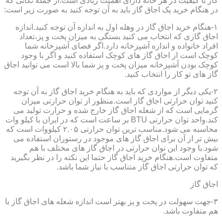
گاز با کیفیت در هر خانه دارای اهمیت زیادی است.از جمله نکاتی که
در هنگام خرید یک اجاق گاز باید به آن توجه کنید به صورت زیر است:
۱-هنگام خرید اجاق گاز در وهله اول به اندازه آن توجه کنید.اندازه
اجاق گازی که انتخاب می کنید بستگی به میزان پخت و پز،تعداد
افراد خانواده و اندازه آشپزخانه دارد.اگر فضای آشپزخانه شما
کوچک است از اجاق گاز های کوچک استفاده کنید و اگر با وجود
کوچک بودن آشپزخانه میزان پخت و پز شما بالا است می توانید اجاق
گاز های تو کار را انتخاب کنید.
۲-یکی دیگر از مواردی که باید به هنگام خرید اجاق گاز به آن توجه
کنید توان حرارتی اجاق گاز است.منظور از توان حرارتی میزان
گرمایی است که از شعله اجاق گاز خارج شده و حرارت تولید می
کند.واحد توان حرارتی BTU بر ساعت است که در ایران با کیلو وات
محاسبه می شود.مناسب ترین توان حرارتی ۲.۰۵ کیلووات است که
بیش تر از آن برای اجاق گاز های موجود در رستوران استفاده می
شود.با وجود این توان حرارتی در اجاق گاز های مختلف با هم
متفاوت است.هنگام خرید اجاق گاز حتما این نکته را در نظر بگیرید
که توان حرارتی اجاق گاز متناسب با نیاز شما باشد.
اجاق گاز
۳-جهت سهولت در پخت و پز بهتر است اندازه شعله های اجاق گاز با
هم متفاوت باشد.