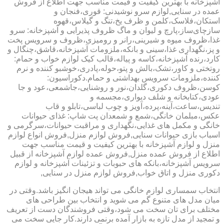
آشپزخانه با بهترین کیفیت و قیمت مناسب جهت اطلاع از فروش
عمده در سنایی,لوازم سرو نوشیدنی: قوری،فنجان و
استکان،فلاسک،کلمن و ظرف یخ،تنگ و گیلاس،قهوه
سازچای‌ساز،پارچ و لیوان و ماگ ظروف پذیرایی و آشپزخانه: سرو
غذا،ظروف میوه و شیرینی،رانر و رومیزی،ظروف و سرویس پخت
و پز،نگهداری غذا،سینی و بانکه،ملزومات آشپزخانه،قاشق،چنگال و
کارد،رنده آشپزخانه،کاسه و پیاله،قالب کیک لوازم خواب و حمام:
روتختی و کاور،تشک،بالش و پتو،حوله،پادری،خوشبو کننده و نرم
کننده،ملزومات سرویس بهداشتی و حمام.دکوراسیون:
کوسن،ظروف دکوری،گلدان،نور و روشنایی،جاشمعی،عود و جا
عودی،کتابخانه و شلف دیواری،مجسمه و
تندیس،ساعت،آینه،پرده،آویز و چوب لباسی،تابلو و قاب
عکس،مبلمان خانگی،شمع و شمعدان پت شاپ: غذای حیوانات
خانگی و مکمل های غذایی،نگهداری و مراقبت حیوانات،سرگرمی و
اسباب بازی حیوانات سنایی,فروش لوازم منزل,فروش انواع لوازم
منزل و لوازم آشپزخانه با بهترین کیفیت و قیمت مناسب جهت
اطلاع از فروش عمده منزل,فروش عمده لوازم آشپزخانه از قبیل
سرویس آشپزخانه،بانکه های حبوبات و تزئینات آشپزخانه و لوازم
دکوری منزل و اتاق خواب,فروش لوازم منزل در سنایی,
انتخاب سمساری لوازم خانگی می تواند هیجان انگیز باشد.وقتی در
میان مدل های متنوع گم می شوید و انتخاب بین طراحی های
مختلف برای تان سخت می شود،وقتی فروشندگان دست از تعریف
و تمجید از مدل تازه به بازار آمده برنمی دارند.کار جایی سخت می