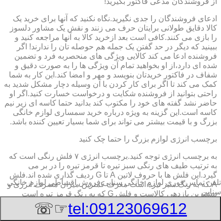
از فروشندگان مدعی فاکتور بگیرید!
ادعای فروشندگان را جدی نگیرید.نگاه نکنید که آنها برای خرید یک
کالا دقایق طولانی برایتان حرف می زنند و نقش یک مشاور دلسوز
را بازی می کنند.کافی است بعد ازخرید کالا به آنها مراجعه کنید و
ببینید که دیگر در حد گفتن یک جمله هم حوصله تان را ندارند! اگر
فروشنده ادعا می کند کالایی ویژگی های منحصربه فرد و تضمین
شده ای دارد،از او بخواهید تمام آن ویژگی ها را به صورت دقیق و
شفاف در فاکتور خریدتان بنویسد و مهر و امضا کند.این کار به شما
کمک می کند تا اگر برای کار کردن با آن وسیله دچار مشکل شدید به
راحتی بتوانید از فروشنده شکایت و درخواست خسارت کنید.اگر او
حاضر نشد گفته های خود را مکتوب کند بدانید حتما کاسه ای زیر نیم
کاسه است.این گزینه به ویژه درباره خرید سمساری لوازم خانگی
بزرگ و با قیمت بیشتر می تواند برای شما بسیار تعیین کننده باشد.
برچسب انرژی لوازم بزرگ را حتما چک کنید
به برچسب انرژی توجه کنید.برچسب انرژی ٧ فلش رنگی است که
به ترتیب طیف های رنگی سبز تیره تا قرمز تیره را در بر می
گیرد.این فلش ها با حروف لاتین A تا G ردیف گذاری شده اند.فلش
تلفن تماس فوری
لوازم خانگی سنایی,فروش اقساطی لوازم خانگی
A که به رنگ سبز تیره است معرف کمترین میزان مصرف انرژی و
سنایی
بیشترین بازدهی کالاست و فلش G که به رنگ قرمز تیره است
معرف بیشترین میزان مصرف انرژی و کمترین بازدهی است.هرچه
☞☏
tel:09123069612
درجه کیفیت مصرف انرژی وسیله به گزینه A نزدیک تر باشد وسیله