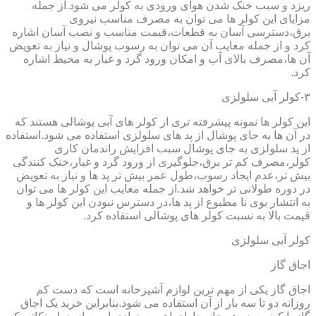
ریزد و سبب خنک شدن هوای ورودی به کولر می شود.از جمله
مزایای این کولر ها می توان به مصرف مناسب نیروی
برق،دسترسی آسان به قطعات،قیمت مناسب و نصب آسان اشاره
کرد و از جمله معایب آن می توان به رسوب پوشال و نیاز به تعویض
آن ها،مصرف بالای آب و امکان ورود گرد و غبار به محیط اشاره
کرد.
۳-کولر آبی سلولزی
این کولر ها نمونه پیشرفته تری از کولر های آبی پوشالی هستند که
در آن ها به جای پوشال از پد های سلولزی استفاده می شود.استفاده
از پد سلولزی به جای پوشال سبب افزایش راندمان کاری
کولر،مصرف کم تر برق،جلوگیری از ورود گرد و غبار،خنک کنندگی
بیش تر،عدم ایجاد رسوب،طول عمر بیش تر پد ها و نیاز به تعویض
در دوره طولانی تر خواهد شد.از جمله معایب این کولر ها می توان
به انتشار بوی نا مطبوع از پد ها،در دسترس نبودن این کولر ها و
قیمت بالا به نسبت کولر های پوشالی استفاده کرد.
کولر آبی سلولزی
اجاق گاز
اجاق گاز یکی از مهم ترین لوازم آشپزخانه است که دست کم
روزانه دو تا سه بار از آن استفاده می شود.بنابراین خرید یک اجاق