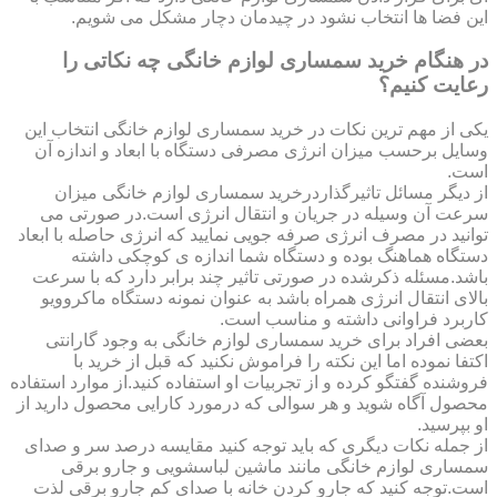
این فضا ها انتخاب نشود در چیدمان دچار مشکل می شویم.
در هنگام خرید سمساری لوازم خانگی چه نکاتی را
رعایت کنیم؟
یکی از مهم ترین نکات در خرید سمساری لوازم خانگی انتخاب این
وسایل برحسب میزان انرژی مصرفی دستگاه با ابعاد و اندازه آن
است.
از دیگر مسائل تاثیرگذاردرخرید سمساری لوازم خانگی میزان
سرعت آن وسیله در جریان و انتقال انرژی است.در صورتی می
توانید در مصرف انرژی صرفه جویی نمایید که انرژی حاصله با ابعاد
دستگاه هماهنگ بوده و دستگاه شما اندازه ی کوچکی داشته
باشد.مسئله ذکرشده در صورتی تاثیر چند برابر دارد که با سرعت
بالای انتقال انرژی همراه باشد به عنوان نمونه دستگاه ماکروویو
کاربرد فراوانی داشته و مناسب است.
بعضی افراد برای خرید سمساری لوازم خانگی به وجود گارانتی
اکتفا نموده اما این نکته را فراموش نکنید که قبل از خرید با
فروشنده گفتگو کرده و از تجربیات او استفاده کنید.از موارد استفاده
محصول آگاه شوید و هر سوالی که درمورد کارایی محصول دارید از
او بپرسید.
از جمله نکات دیگری که باید توجه کنید مقایسه درصد سر و صدای
سمساری لوازم خانگی مانند ماشین لباسشویی و جارو برقی
است.توجه کنید که جارو کردن خانه با صدای کم جارو برقی لذت