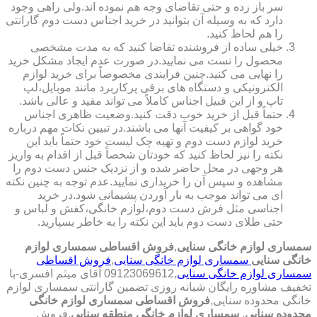
سر باز زده و حتی تقاضای وجه هم نموده اند.ولی راهی وجود
دارد که به وسیله آن بتوانید در خرید اجناس دست دوم گارانتی
را هم لحاظ کنید.
خیلی ساده از فروشنده تقاضا کنید که به مدت مشخصی
محصول را تست می نمایید.در صورت عدم ایجاد مشکل خرید
را نهایی می کنید.چنین فرایندی مخصوصاً برای خرید لوازم
الکترونیکی و دستگاه های برقی پرکاربرد مانند موبایل،لپ
تاپ و از این قبیل اجناس کاملاً می تواند مفید و عالی باشد.
حتماً قبل از خرید خوب دقت کنید.وضعیت ظاهری اجناس
خود گواهی بر کیفیت آنها می باشند.در تبیین نکات مهم درباره
خرید لوازم دست دوم و تهیه چک لیست خود حتماً باید این
نکته را نیز لحاظ کنید که خودتان شخصاً قبل از اقدام به واریز
هر وجهی در محل حاضر شده و از نزدیک جنس دست دوم را
مشاهده و سپس آن را خریداری نمایید.عدم توجه به چنین نکته
ای می تواند موجب به بار آوردن پشیمانی شود.در خرید
اجناسی مثل فرش دست دوم،لوازم خانگی،کفش و لباس و
حتی طلای دست دوم باید این نکته را به خاطر بسپارید.
سمساری لوازم خانگی سنایی
,
فروش اقساطی سمساری لوازم
خانگی سنایی
سمساری لوازم خانگی سنایی
,
فروش اقساطی
سمساری لوازم خانگی سنایی
,09123069612 آقای میثم افسری-با
تخفیف مشاوره رایگان شبانه روزی تضمین گارانتی سمساری لوازم
خانگی محدوده سنایی,
فروش اقساطی سمساری لوازم خانگی
محدوده سنایی
,
سمساری لوازم خانگی منطقه سنایی
,فروش