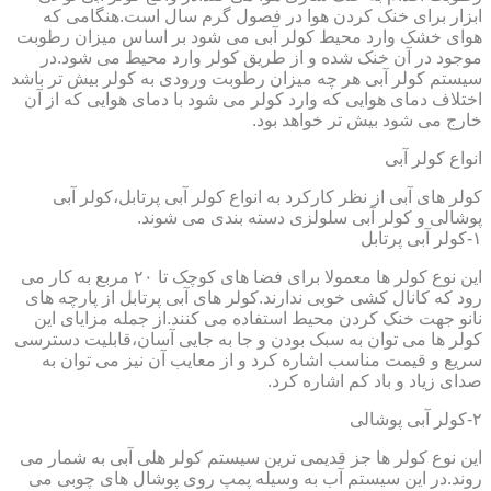
ابزار برای خنک کردن هوا در فصول گرم سال است.هنگامی که
هوای خشک وارد محیط کولر آبی می شود بر اساس میزان رطوبت
موجود در آن خنک شده و از طریق کولر وارد محیط می شود.در
سیستم کولر آبی هر چه میزان رطوبت ورودی به کولر بیش تر باشد
اختلاف دمای هوایی که وارد کولر می شود با دمای هوایی که از آن
خارج می شود بیش تر خواهد بود.
انواع کولر آبی
کولر های آبی از نظر کارکرد به انواع کولر آبی پرتابل،کولر آبی
پوشالی و کولر آبی سلولزی دسته بندی می شوند.
۱-کولر آبی پرتابل
این نوع کولر ها معمولا برای فضا های کوچک تا ۲۰ مربع به کار می
رود که کانال کشی خوبی ندارند.کولر های آبی پرتابل از پارچه های
نانو جهت خنک کردن محیط استفاده می کنند.از جمله مزایای این
کولر ها می توان به سبک بودن و جا به جایی آسان،قابلیت دسترسی
سریع و قیمت مناسب اشاره کرد و از معایب آن نیز می توان به
صدای زیاد و باد کم اشاره کرد.
۲-کولر آبی پوشالی
این نوع کولر ها جز قدیمی ترین سیستم کولر هلی آبی به شمار می
روند.در این سیستم آب به وسیله پمپ روی پوشال های چوبی می