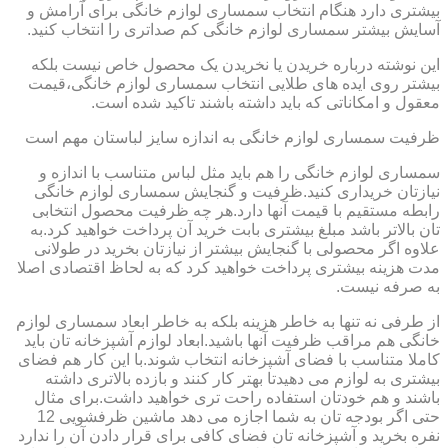
بیشتری دارد هنگام انتخاب سمساری لوازم خانگی برای آرامش و
آسایش بیشتر سمساری لوازم خانگی کم صداتری را انتخاب کنید.
این نوشته درباره خریدن یا نخریدن یک محصول خاص نیست بلکه
بیشتر روی ایده های طلایی انتخاب سمساری لوازم خانگی،قیمت
معقول و امکاناتی که باید داشته باشند تاکید شده است.
ظرفیت سمساری لوازم خانگی به اندازه سایز لباستان مهم است
سمساری لوازم خانگی را هم باید مثل لباس متناسب با اندازه و
نیازتان خریداری کنید.ظرفیت و گنجایش سمساری لوازم خانگی
رابطه مستقیم با قیمت آنها دارد.هر چه ظرفیت محصول انتخابی
تان بالاتر باشد مبلغ بیشتری بابت خرید آن پرداخت خواهید کرد.به
علاوه اگر محصولی با گنجایش بیشتر از نیازتان بخرید در طولانی
مدت هزینه بیشتری پرداخت خواهید کرد که به لحاظ اقتصادی اصلا
به صرفه نیست.
از طرفی نه تنها به خاطر هزینه بلکه به خاطر ابعاد سمساری لوازم
خانگی هم مراقب ظرفیت آنها باشید.ابعاد لوازم آشپزخانه تان باید
کاملا متناسب با فضای آشپزخانه انتخاب شوند.با این کار هم فضای
بیشتری به لوازم می دهیدتا بهتر کار کنند و بازده بالاتری داشته
باشند و هم خودتان استفاده راحت تری خواهید داشت.برای مثال
حتی اگر بودجه تان به شما اجازه می دهد ماشین ظرفشویی 12
نفره بخرید و آشپزخانه تان فضای کافی برای قرار دادن آن را ندارد