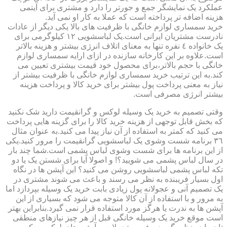
عملکرد یک نمایشگر جمع و جورتر را دارد و مشتری برای آیتمی
هزینه اضافه تر پرداخته است که عملا به کار او نمی آید.
خرید سمساری لوازم خانگی با ظرفیت های بالا یکی دیگر از عادات
نادرست مشتریان ایرانی است.یک لباسشویی ١٢ کیلوگرمی برای
یک خانواده ٤ نفره تنها به معنای اتلاف انرژی بیشتر و هزینه بالاتر
است.علاوه بر این کارخانه سازنده در ازای ارایه سمساری لوازم
خانگی با حجم بالاتر،برای محصول خود قیمت بیشتری تعیین می
کند.به این ترتیب خرید سمساری لوازم خانگی با ظرفیت بیشتر از
نیاز به معنی پرداخت پول بیشتر برای خرید کالا و پرداخت هزینه
بیشتر انرژی مصرفی است.
وقتی تصمیم به خرید یک وسیله لوکس و گرانقیمت دارید شک نکنید
که بخش قابل توجهی از هزینه خرید کالا را برای گزینه هایی پرداخت
می کنید که کمتر به استفاده از آن نیاز پیدا می کنید.به عنوان مثال
٣٦ برنامه شست وشوی یک لباسشویی گرانقیمت را مرور کنید.یکی
از این برنامه ها برای شست وشوی لباس پشمی است.شما چند بار
در سال لباس پشمی می شویید؟! و اصولا آیا برای شستن یک یا دو
تکه لباس پشمی لباسشویی روشن می کنید؟ این آپشن ها در نگاه
اول بسیار فریبنده به نظر می رسند و باعث می شوند مشتری در
یک تصمیم آنی و عجولانه پول زیادی بابت خرید یک وسیله بپردازد اما
به مرور و با استفاده از آن کالا متوجه می شود که بسیاری از این
آپشن ها به ندرت یا هرگز مورد استفاده قرار نمی گیرد.بنابراین بهتر
است موقع خرید یک وسیله خانگی قبل از هر چیز نیازهای منطقی