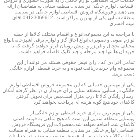
خدمات خرید اقساطی لوازم خانگی را به صورت حضوری و فروش
اقساطی لوازم خانگی در سنایی, منطقه سنایی به متقاضیان ارائه
می دهند و فروشگاه فروش اقساطی لوازم خانگی در سنایی,
منطقه سنایی یکی از بهترین مراکز است. 09123069612 آقای
میثم افسری
با مراجعه به این مجموعه،انواع و اقسام مختلف کالاها از جمله
لوازم صوتی و تصویری،انواع اجاق گاز و لوازم برقی آشپزخانه،انواع
مختلف یخچال و فریزر و...پیش رویتان قرار خواهند گرفت که با
خرید آن ها تنها چند مرحله و چند کلیک فاصله خواهید داشت.
تمامی افرادی که دارای فیش حقوقی هستند می توانند از این
مجموعه وام خرید دریافت نموده و به خرید قسطی لوازم خانگی
دست بزنند.
یکی از مهمترین خدماتی که این مجموعه فروش اقساطی لوازم
خانگی در سنایی, منطقه سنایی برای خریداران در نظر گرفته امکان
ارسال رایگان کالا تا درب منزل است.پس برای تحویل گرفتن
کالاهای خود هیچ گونه هزینه ای پرداخت نخواهید کرد.
یکی از مهم ترین مزایای خرید قسطی لوازم خانگی از
وبسنایی,منطقه سنایی این است که هیچ مبلغی به قیمت اصلی
کالاهای شما اضافه نخواهد شد.محصولات این فروشگاه فروش
اقساطی لوازم خانگی در سنایی, منطقه سنایی به همراه ضمانت
اصالت کالا و خدمات پس از فروش مناسب و معتبر در اختیارتان