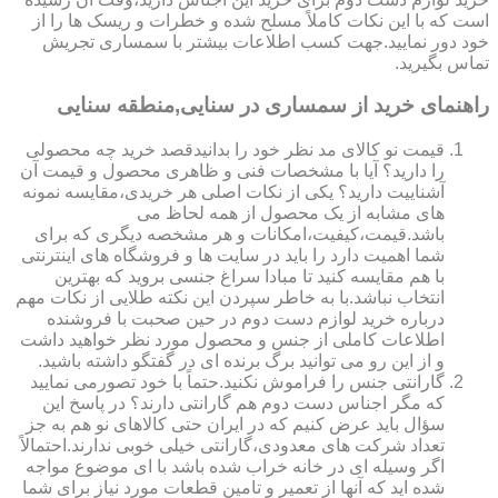
است که با این نکات کاملاً مسلح شده و خطرات و ریسک ها را از
خود دور نمایید.جهت کسب اطلاعات بیشتر با سمساری تجریش
تماس بگیرید.
راهنمای خرید از سمساری در سنایی,منطقه سنایی
قیمت نو کالای مد نظر خود را بدانیدقصد خرید چه محصولی
را دارید؟ آیا با مشخصات فنی و ظاهری محصول و قیمت آن
آشناییت دارید؟ یکی از نکات اصلی هر خریدی،مقایسه نمونه
های مشابه از یک محصول از همه لحاظ می
باشد.قیمت،کیفیت،امکانات و هر مشخصه دیگری که برای
شما اهمیت دارد را باید در سایت ها و فروشگاه های اینترنتی
با هم مقایسه کنید تا مبادا سراغ جنسی بروید که بهترین
انتخاب نباشد.با به خاطر سپردن این نکته طلایی از نکات مهم
درباره خرید لوازم دست دوم در حین صحبت با فروشنده
اطلاعات کاملی از جنس و محصول مورد نظر خواهید داشت
و از این رو می توانید برگ برنده ای در گفتگو داشته باشید.
گارانتی جنس را فراموش نکنید.حتماً با خود تصورمی نمایید
که مگر اجناس دست دوم هم گارانتی دارند؟ در پاسخ این
سؤال باید عرض کنیم که در ایران حتی کالاهای نو هم به جز
تعداد شرکت های معدودی،گارانتی خیلی خوبی ندارند.احتمالاً
اگر وسیله ای در خانه خراب شده باشد با ای موضوع مواجه
شده اید که آنها از تعمیر و تامین قطعات مورد نیاز برای شما