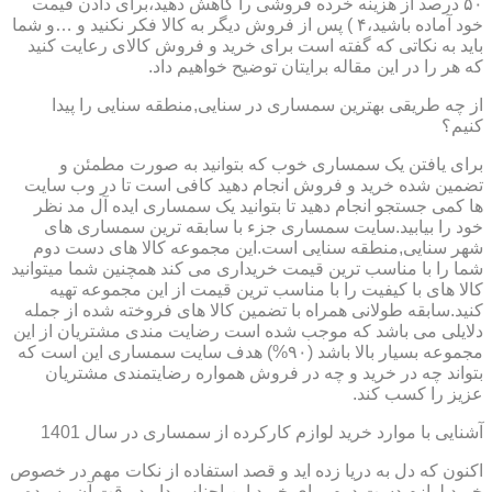
۵۰ درصد از هزینه خرده فروشی را کاهش دهید،برای دادن قیمت
خود آماده باشید،۴ ) پس از فروش دیگر به کالا فکر نکنید و …و شما
باید به نکاتی که گفته است برای خرید و فروش کالای رعایت کنید
که هر را در این مقاله برایتان توضیح خواهیم داد.
از چه طریقی بهترین سمساری در سنایی,منطقه سنایی را پیدا
کنیم؟
برای یافتن یک سمساری خوب که بتوانید به صورت مطمئن و
تضمین شده خرید و فروش انجام دهید کافی است تا در وب سایت
ها کمی جستجو انجام دهید تا بتوانید یک سمساری ایده آل مد نظر
خود را بیابید.سایت سمساری جزء با سابقه ترین سمساری های
شهر سنایی,منطقه سنایی است.این مجموعه کالا های دست دوم
شما را با مناسب ترین قیمت خریداری می کند همچنین شما میتوانید
کالا های با کیفیت را با مناسب ترین قیمت از این مجموعه تهیه
کنید.سابقه طولانی همراه با تضمین کالا های فروخته شده از جمله
دلایلی می باشد که موجب شده است رضایت مندی مشتریان از این
مجموعه بسیار بالا باشد (۹۰%) هدف سایت سمساری این است که
بتواند چه در خرید و چه در فروش همواره رضایتمندی مشتریان
عزیز را کسب کند.
آشنایی با موارد خرید لوازم کارکرده از سمساری در سال 1401
اکنون که دل به دریا زده اید و قصد استفاده از نکات مهم در خصوص
خرید لوازم دست دوم برای خرید این اجناس دارید،وقت آن رسیده