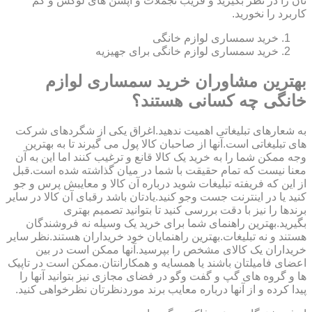
تان را در نظر بگیرید و فریب تجملات و آپشن های لوکس و کم
کاربرد را نخورید.
خرید سمساری لوازم خانگی
خرید سمساری لوازم خانگی برای جهیزیه
بهترین مشاوران خرید سمساری لوازم
خانگی چه کسانی هستند؟
به شعارهای تبلیغاتی اهمیت ندهید.اغراق یکی از شگردهای شرکت
های تبلیغاتی است.آنها از صاحبان کالا پول می گیرند تا به بهترین
وجه ممکن شما را به خرید یک کالا قانع و ترغیب کنند اما این به آن
معنا نیست که تمام حقیقت با شما در میان گذاشته شده است.قبل
از این که فریفته تبلیغات شوید درباره آن کالا و معایبش پرس و جو
کنید یا در اینترنت جست وجو کنید.یادتان باشد رقبای آن کالا در سایر
برندها را نیز با دقت بررسی کنید تا بتوانید تصمیم بهتری
بگیرید.بهترین راهنمای شما برای خرید یک وسیله نه فروشندگان
هستند و نه تبلیغات.بهترین راهنمایان خود خریداران هستند.نظر سایر
خریداران یک کالای مشخص را بپرسید.آنها ممکن است در بین
اعضای فامیلتان باشند یا همسایه و همکارانتان.ممکن است در تاپیک
ها و گروه های گپ و گفت وگو در فضای مجازی نیز بتوانید آنها را
پیدا کرده و از آنها درباره معایب برند موردنظرتان نظرخواهی کنید.