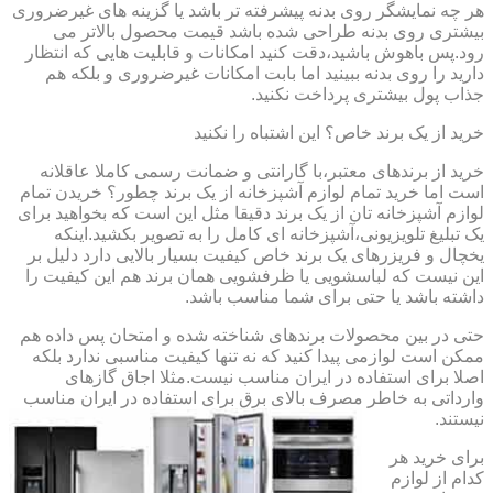
هر چه نمایشگر روی بدنه پیشرفته تر باشد یا گزینه های غیرضروری
بیشتری روی بدنه طراحی شده باشد قیمت محصول بالاتر می
رود.پس باهوش باشید،دقت کنید امکانات و قابلیت هایی که انتظار
دارید را روی بدنه ببینید اما بابت امکانات غیرضروری و بلکه هم
جذاب پول بیشتری پرداخت نکنید.
خرید از یک برند خاص؟ این اشتباه را نکنید
خرید از برندهای معتبر،با گارانتی و ضمانت رسمی کاملا عاقلانه
است اما خرید تمام لوازم آشپزخانه از یک برند چطور؟ خریدن تمام
لوازم آشپزخانه تان از یک برند دقیقا مثل این است که بخواهید برای
یک تبلیغ تلویزیونی،آشپزخانه ای کامل را به تصویر بکشید.اینکه
یخچال و فریزرهای یک برند خاص کیفیت بسیار بالایی دارد دلیل بر
این نیست که لباسشویی یا ظرفشویی همان برند هم این کیفیت را
داشته باشد یا حتی برای شما مناسب باشد.
حتی در بین محصولات برندهای شناخته شده و امتحان پس داده هم
ممکن است لوازمی پیدا کنید که نه تنها کیفیت مناسبی ندارد بلکه
اصلا برای استفاده در ایران مناسب نیست.مثلا اجاق گازهای
وارداتی به خاطر مصرف بالای برق برای استفاده در ایران مناسب
نیستند.
برای خرید هر
کدام از لوازم