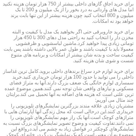
برای خرید اجاق گازهای داخلی بیشتر از 750 هزار تومان هزینه نکنید
اما مدل های وارداتی به درد بخور را از یک میلیون و 200 تا یک
میلیون و 800 انتخاب کنید چون هزینه بیشتر از این تنها بابت برند
خواهد بود نه امکانات.
برای خرید جاروبرقی حتی اگر بخواهید یک مدل با کیفیت و البته
مخزن دار را انتخاب کنید به راحتی مدل دهای 300 تا 450 هزار
تومانی زیادی پیدا خواهید کرد.ماشین لباسشویی و ظرفشویی
معمولا باید با کیفیت باشند و طول عمر بالایی داشته باشند پس بابت
کیفیت ساخت و بدنه شان بیشتر از امکانات و برنامه های متنوع
شست و شوی شان هزینه کنید.
برای خرید لوازم خرد سراغ برندهای داخلی بروید.کامل ترین غذاساز
داخلی را می توانید با حدود 100 هزار تومان خریداری کنید.خرید
سمساری لوازم خانگی یک ضعف بزرگ دارند.آنها به متراژ فضای
مسکونی و نیازهای واقعی شان توجه نمی کنند.همین موضوع عمده
ترین علتی است که هزینه های اضافه به آنها تحمیل می کند.برایتان
چند مثال می آوریم:
مشتریان زیادی علاقه مندند بزرگترین نمایشگرهای تلویزیونی را
خریداری کنند.این درحالی است که محل زندگی آنها آپارتمان هایی با
متراژهای کوچک است.آنها یک راز مهم نمایشگرهای تلویزیونی را
نمی دانند.تفاوت کیفیت و وضوح تصویر نمایشگرهای بزرگ نسبت به
نمایشگرهای کوچکتر در فواصل زیاد به چشم می آید.درواقع این
موضوع به آن معنی است که یک نمایشگر بزرگ در خانه ای کوچک