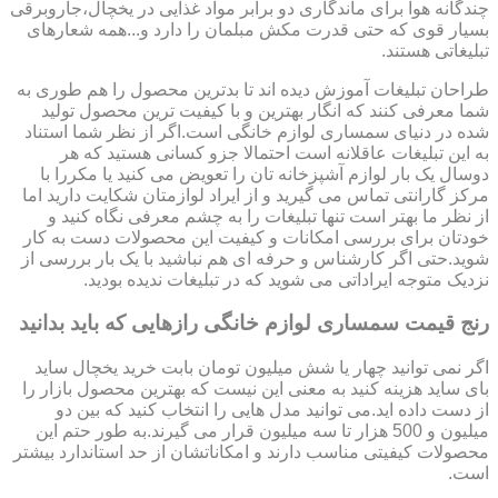
چندگانه هوا برای ماندگاری دو برابر مواد غذایی در یخچال،جاروبرقی
بسیار قوی که حتی قدرت مکش مبلمان را دارد و...همه شعارهای
تبلیغاتی هستند.
طراحان تبلیغات آموزش دیده اند تا بدترین محصول را هم طوری به
شما معرفی کنند که انگار بهترین و با کیفیت ترین محصول تولید
شده در دنیای سمساری لوازم خانگی است.اگر از نظر شما استناد
به این تبلیغات عاقلانه است احتمالا جزو کسانی هستید که هر
دوسال یک بار لوازم آشپزخانه تان را تعویض می کنید یا مکررا با
مرکز گارانتی تماس می گیرید و از ایراد لوازمتان شکایت دارید اما
از نظر ما بهتر است تنها تبلیغات را به چشم معرفی نگاه کنید و
خودتان برای بررسی امکانات و کیفیت این محصولات دست به کار
شوید.حتی اگر کارشناس و حرفه ای هم نباشید با یک بار بررسی از
نزدیک متوجه ایراداتی می شوید که در تبلیغات ندیده بودید.
رنج قیمت سمساری لوازم خانگی رازهایی که باید بدانید
اگر نمی توانید چهار یا شش میلیون تومان بابت خرید یخچال ساید
بای ساید هزینه کنید به معنی این نیست که بهترین محصول بازار را
از دست داده اید.می توانید مدل هایی را انتخاب کنید که بین دو
میلیون و 500 هزار تا سه میلیون قرار می گیرند.به طور حتم این
محصولات کیفیتی مناسب دارند و امکاناتشان از حد استاندارد بیشتر
است.