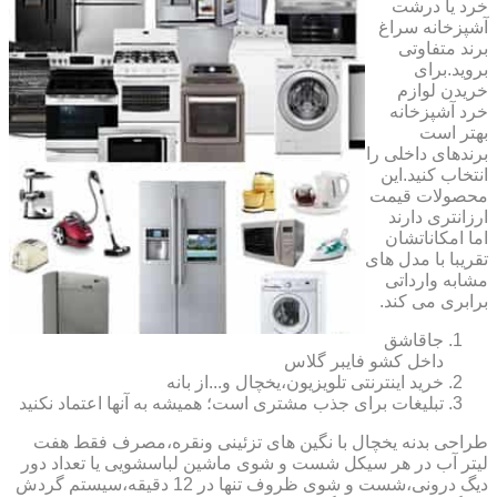
خرد یا درشت
آشپزخانه سراغ
برند متفاوتی
بروید.برای
خریدن لوازم
خرد آشپزخانه
بهتر است
برندهای داخلی را
انتخاب کنید.این
محصولات قیمت
ارزانتری دارند
اما امکاناتشان
تقریبا با مدل های
مشابه وارداتی
برابری می کند.
جاقاشق
داخل کشو فایبر گلاس
خرید اینترنتی تلویزیون،یخچال و...از بانه
تبلیغات برای جذب مشتری است؛ همیشه به آنها اعتماد نکنید
طراحی بدنه یخچال با نگین های تزئینی ونقره،مصرف فقط هفت
لیتر آب در هر سیکل شست و شوی ماشین لباسشویی یا تعداد دور
دیگ درونی،شست و شوی ظروف تنها در 12 دقیقه،سیستم گردش