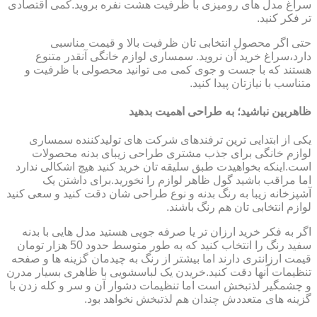
سراغ مدل های رومیزی با ظرفیت هشت نفره بروید.کمی اقتصادی
تر فکر کنید.
حتی اگر محصول انتخابی تان ظرفیت بالا و قیمت مناسبی
دارد،سراغ خرید آن نروید. سمساری لوازم خانگی آنقدر متنوع
هستند که با جست و جوی کمی می توانید محصولی با ظرفیت و
متناسب با نیازتان پیدا کنید.
ظاهربین نباشید؛ به طراحی اهمیت بدهید
یکی از ابتدایی ترین ترفندهای شرکت های تولیدکننده سمساری
لوازم خانگی برای جذب مشتری طراحی زیبای بدنه محصولات
است.اینکه بخواهیدت طبق سلیقه تان خرید کنید هیچ اشکالی ندارد
اما مراقب باشید گول ظاهر لوازم را نخورید.برای داشتن یک
آشپزخانه زیبا به رنگ بدنه و نوع طراحی شان دقت کنید و سعی کنید
لوازم انتخابی تان هم رنگ باشند.
اگر به فکر خرید ارزان تر یا صرفه جویی هستید مدل هایی با بدنه
سفید رنگ را انتخاب کنید که به طور متوسط حدود 50 هزار تومان
قیمت ارزانتری دارند اما بیشتر از رنگ به چیدمان گزینه ها و صفحه
تنظیمات آنها دقت کنید.خریدن یک لباسشویی با ظاهری بسیار مدرن
و چشمگیر لذتبخش است اما تنظیمات دشوار آن و سر و کله زدن با
گزینه های متعددش چندان هم لذتبخش نخواهد بود.