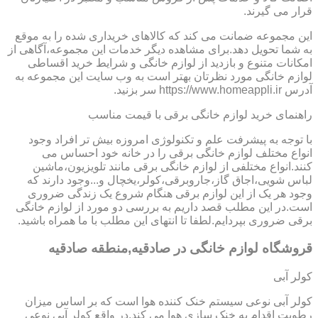
قرار می گیرند.
این مجموعه ضمانت می کند که کالاهای خریداری شده را به موقع
به شما تحویل دهد.برای مشاهده دیگر خدمات این مجموعه،آگاهی از
امکانات متنوع و بازدید از لوازم خانگی و شرایط خرید اقساطی
لوازم خانگی مورد نظرتان بهتر است به وب سایت این مجموعه به
آدرس https://www.homeappli.ir سر بزنید.
راهنمای خرید لوازم خانگی برقی با قیمت مناسب
با توجه به پیشرفت علم و تکنولوژی امروزه بیش تر افراد وجود
انواع مختلف لوازم خانگی برقی را در خانه خود احساس می
کنند.انواع مختلفی از لوازم خانگی برقی مانند تلویزیون،ماشین
لباس شویی،اجاق گاز،جاروبرقی،کولر،یخچال و...وجود دارند که
وجود هر یک از این لوازم برقی هنگام شروع یک زندگی ضروری
است.در این مطلب قصد داریم به بررسی دو مورد از لوازم خانگی
برقی ضروری بپردایم.لطفا تا انتهای این مطلب با ما همراه باشید.
قروشگاه لوازم خانگی در صادقیه,منطقه صادقیه
کولر آبی
کولر آبی نوعی سیستم خنک کننده هوا است که بر اساس میزان
رطوبت اقدام به خنک سازی هوا می کند.در واقع کولر آبی نوعی