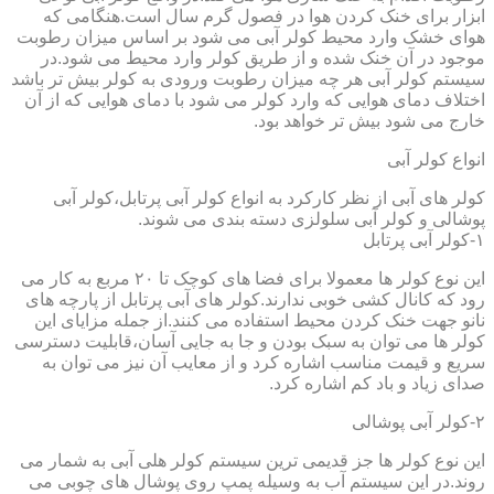
ابزار برای خنک کردن هوا در فصول گرم سال است.هنگامی که
هوای خشک وارد محیط کولر آبی می شود بر اساس میزان رطوبت
موجود در آن خنک شده و از طریق کولر وارد محیط می شود.در
سیستم کولر آبی هر چه میزان رطوبت ورودی به کولر بیش تر باشد
اختلاف دمای هوایی که وارد کولر می شود با دمای هوایی که از آن
خارج می شود بیش تر خواهد بود.
انواع کولر آبی
کولر های آبی از نظر کارکرد به انواع کولر آبی پرتابل،کولر آبی
پوشالی و کولر آبی سلولزی دسته بندی می شوند.
۱-کولر آبی پرتابل
این نوع کولر ها معمولا برای فضا های کوچک تا ۲۰ مربع به کار می
رود که کانال کشی خوبی ندارند.کولر های آبی پرتابل از پارچه های
نانو جهت خنک کردن محیط استفاده می کنند.از جمله مزایای این
کولر ها می توان به سبک بودن و جا به جایی آسان،قابلیت دسترسی
سریع و قیمت مناسب اشاره کرد و از معایب آن نیز می توان به
صدای زیاد و باد کم اشاره کرد.
۲-کولر آبی پوشالی
این نوع کولر ها جز قدیمی ترین سیستم کولر هلی آبی به شمار می
روند.در این سیستم آب به وسیله پمپ روی پوشال های چوبی می