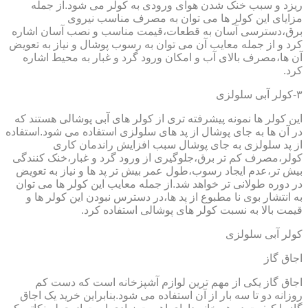
ریزد و سبب خنک شدن هوای ورودی به کولر می شود.از جمله
مزایای این کولر ها می توان به مصرف مناسب نیروی
برق،دسترسی آسان به قطعات،قیمت مناسب و نصب آسان اشاره
کرد و از جمله معایب آن می توان به رسوب پوشال و نیاز به تعویض
آن ها،مصرف بالای آب و امکان ورود گرد و غبار به محیط اشاره
کرد.
۳-کولر آبی سلولزی
این کولر ها نمونه پیشرفته تری از کولر های آبی پوشالی هستند که
در آن ها به جای پوشال از پد های سلولزی استفاده می شود.استفاده
از پد سلولزی به جای پوشال سبب افزایش راندمان کاری
کولر،مصرف کم تر برق،جلوگیری از ورود گرد و غبار،خنک کنندگی
بیش تر،عدم ایجاد رسوب،طول عمر بیش تر پد ها و نیاز به تعویض
در دوره طولانی تر خواهد شد.از جمله معایب این کولر ها می توان
به انتشار بوی نا مطبوع از پد ها،در دسترس نبودن این کولر ها و
قیمت بالا به نسبت کولر های پوشالی استفاده کرد.
کولر آبی سلولزی
اجاق گاز
اجاق گاز یکی از مهم ترین لوازم آشپزخانه است که دست کم
روزانه دو تا سه بار از آن استفاده می شود.بنابراین خرید یک اجاق