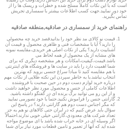
است که با این نکات کاملاً مسلح شده و خطرات و ریسک ها را از
خود دور نمایید.جهت کسب اطلاعات بیشتر با سمساری تجریش
تماس بگیرید.
راهنمای خرید از سمساری در صادقیه,منطقه صادقیه
قیمت نو کالای مد نظر خود را بدانیدقصد خرید چه محصولی
را دارید؟ آیا با مشخصات فنی و ظاهری محصول و قیمت آن
آشناییت دارید؟ یکی از نکات اصلی هر خریدی،مقایسه نمونه
های مشابه از یک محصول از همه لحاظ می
باشد.قیمت،کیفیت،امکانات و هر مشخصه دیگری که برای
شما اهمیت دارد را باید در سایت ها و فروشگاه های اینترنتی
با هم مقایسه کنید تا مبادا سراغ جنسی بروید که بهترین
انتخاب نباشد.با به خاطر سپردن این نکته طلایی از نکات مهم
درباره خرید لوازم دست دوم در حین صحبت با فروشنده
اطلاعات کاملی از جنس و محصول مورد نظر خواهید داشت
و از این رو می توانید برگ برنده ای در گفتگو داشته باشید.
گارانتی جنس را فراموش نکنید.حتماً با خود تصورمی نمایید
که مگر اجناس دست دوم هم گارانتی دارند؟ در پاسخ این
سؤال باید عرض کنیم که در ایران حتی کالاهای نو هم به جز
تعداد شرکت های معدودی،گارانتی خیلی خوبی ندارند.احتمالاً
اگر وسیله ای در خانه خراب شده باشد با ای موضوع مواجه
شده اید که آنها از تعمیر و تامین قطعات مورد نیاز برای شما