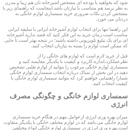
شود که بخواهید با بودجه ای مشخص آشپزخانه تان هم زیبا و مدرن
به نظر برسد هم متناسب با نیازتان باشد.اینجاست که راهنمای زیر با
مشخص کردن نکات ضروری خرید سمساری لوازم خانگی به
دردتان می خورد.
این راهنما تنها برای انتخاب لوازم آشپزخانه ایرانی با سلیقه ایرانی
مناسب است.زمان خرید به این فکر کنید که قصد ندارید آشپزخانه
ای برای یک تبلیغ تلویزیونی داشته باشید؛ در نتیجه بهتر است تا جایی
که ممکن است لوازم را بسته به نیازتان انتخاب کنید.
قبل از خرید لازم است که لوازم های خانگی را از
نظرعملکرد،اندازه،کاربرد و کیفیت با یکدیگر مقایسه کنید و
سمساری لوازم خانگی مرغوب را بتوانید از لوازم تقلبی تشخیص
دهید.در این بخش از نمناک درباره انتخاب سمساری لوازم خانگی
شمارا راهنمایی خواهیم کرد که بتوانید سمساری لوازم خانگی با
کیفیت انتخاب کنید.
سمساری لوازم خانگی و چگونگی مصرف
انرژی
میزان بهره وری انرژی ازعوامل مهم در هنگام خرید سمساری
لوازم خانگی می باشد که در لوازم مختلف خانگی با یکدیگر متفاوت
است.بهره وری انرژی در سمساری لوازم خانگی انواع مختلفی