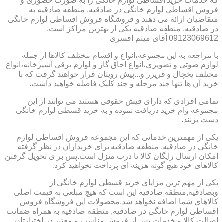
که خدمات خرید اقساطی لوازم خانگی را به صورت حضوری و
فروش اقساطی لوازم خانگی در صادقیه, منطقه صادقیه به
متقاضیان ارائه می دهند و فروشگاه فروش اقساطی لوازم خانگی
در صادقیه, منطقه صادقیه یکی از بهترین مراکز است.
09123069612 آقای میثم افسری
با مراجعه به این مجموعه،انواع و اقسام مختلف کالاها از جمله
لوازم صوتی و تصویری،انواع اجاق گاز و لوازم برقی آشپزخانه،انواع
مختلف یخچال و فریزر و...پیش رویتان قرار خواهند گرفت که با
خرید آن ها تنها چند مرحله و چند کلیک فاصله خواهید داشت.
تمامی افرادی که دارای فیش حقوقی هستند می توانند از این
مجموعه وام خرید دریافت نموده و به خرید قسطی لوازم خانگی
دست بزنند.
یکی از مهمترین خدماتی که این مجموعه فروش اقساطی لوازم
خانگی در صادقیه, منطقه صادقیه برای خریداران در نظر گرفته
امکان ارسال رایگان کالا تا درب منزل است.پس برای تحویل گرفتن
کالاهای خود هیچ گونه هزینه ای پرداخت نخواهید کرد.
یکی از مهم ترین مزایای خرید قسطی لوازم خانگی از
وبصادقیه,منطقه صادقیه این است که هیچ مبلغی به قیمت اصلی
کالاهای شما اضافه نخواهد شد.محصولات این فروشگاه فروش
اقساطی لوازم خانگی در صادقیه, منطقه صادقیه به همراه ضمانت
اصالت کالا و خدمات پس از فروش مناسب و معتبر در اختیارتان