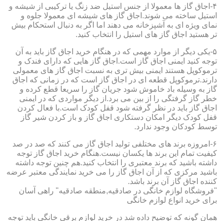
۴-اجاق گاز ها معمولا از جنس استیل ضد زنگ یا ترکیبی از شیشه و
استیل ساخته می شوند.اجاق گاز های شیشه ای معمولا جلوه و
نمای ویژه ای به آشپزخانه می دهند اما اگر به دنبال استحکام بیش
تر هستید اجاق گاز های استیل را انتخاب کنید.
۵-یکی دیگر از موارد مهمی که در هنگام خرید اجاق گاز باید به آن
توجه کنید ایمنی اجاق گاز است.اجاق گاز هایی که دارای فندک و
ترموکوپل هستند ایمنی بیش تری به نسبت اجاق گاز های معمولی
دارند.ترموکوپل قطعه ای در اجاق گاز است که در زمانی که اجاق
گاز به وسیله باد خاموش شود جریان گاز را سریعا قطع کرده و
خطر گاز گرفتگی را از بین می برد.از دیگر مواردی که در ایمنی
اجاق گاز باید در نظر گرفته شود قفل کودک است.با فعال کردن
قفل کودک دیگر امکان دستکاری اجاق گاز و باز کردن شیر گاز
توسط کودکان وجود ندارد.
۶-امروزه برند های مختلفی تولید اجاق گاز می کنند که صد در صد
کیفیت تمام این برند ها یکسان نیست.هنگام خرید اجاق گاز توجه
داشته باشید که برند معتبری را انتخاب کنید.هم چنین توجه داشته
باشید مرکزی که از آن اجاق گاز را می خرید نمایندگی معتبر عرضه
کننده اجاق گاز آن برند باشد.
"فروشگاه لوازم خانگی در صادقیه,منطقه صادقیه" راهی آسان
برای خرید انواع لوازم خانگی
همان گونه که توضیح داده شد در خرید لوازم برقی خانگی باید توجه