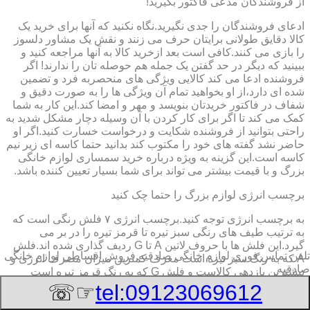
از فروشندگان مدعی فاکتور بگیرید!
ادعای فروشندگان را جدی نگیرید.نگاه نکنید که آنها برای خرید یک
کالا دقایق طولانی برایتان حرف می زنند و نقش یک مشاور دلسوز
را بازی می کنند.کافی است بعد ازخرید کالا به آنها مراجعه کنید و
ببینید که دیگر در حد گفتن یک جمله هم حوصله تان را ندارند! اگر
فروشنده ادعا می کند کالایی ویژگی های منحصربه فرد و تضمین
شده ای دارد،از او بخواهید تمام آن ویژگی ها را به صورت دقیق و
شفاف در فاکتور خریدتان بنویسد و مهر و امضا کند.این کار به شما
کمک می کند تا اگر برای کار کردن با آن وسیله دچار مشکل شدید به
راحتی بتوانید از فروشنده شکایت و درخواست خسارت کنید.اگر او
حاضر نشد گفته های خود را مکتوب کند بدانید حتما کاسه ای زیر نیم
کاسه است.این گزینه به ویژه درباره خرید سمساری لوازم خانگی
بزرگ و با قیمت بیشتر می تواند برای شما بسیار تعیین کننده باشد.
برچسب انرژی لوازم بزرگ را حتما چک کنید
به برچسب انرژی توجه کنید.برچسب انرژی ٧ فلش رنگی است که
به ترتیب طیف های رنگی سبز تیره تا قرمز تیره را در بر می
گیرد.این فلش ها با حروف لاتین A تا G ردیف گذاری شده اند.فلش
تلفن تماس فوری
لوازم خانگی صادقیه,فروش اقساطی لوازم خانگی
A که به رنگ سبز تیره است معرف کمترین میزان مصرف انرژی و
صادقیه
بیشترین بازدهی کالاست و فلش G که به رنگ قرمز تیره است
معرف بیشترین میزان مصرف انرژی و کمترین بازدهی است.هرچه
☞☏
tel:09123069612
درجه کیفیت مصرف انرژی وسیله به گزینه A نزدیک تر باشد وسیله