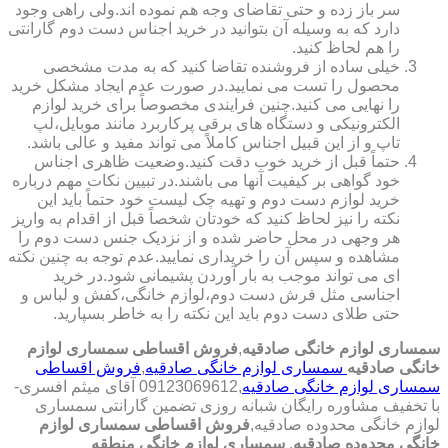
سر باز زده و حتی تقاضای وجه هم نموده اند.ولی راهی وجود
دارد که به وسیله آن بتوانید در خرید اجناس دست دوم گارانتی
را هم لحاظ کنید.
خیلی ساده از فروشنده تقاضا کنید که به مدت مشخصی
محصول را تست می نمایید.در صورت عدم ایجاد مشکل خرید
را نهایی می کنید.چنین فرایندی مخصوصاً برای خرید لوازم
الکترونیکی و دستگاه های برقی پرکاربرد مانند موبایل،لپ
تاپ و از این قبیل اجناس کاملاً می تواند مفید و عالی باشد.
حتماً قبل از خرید خوب دقت کنید.وضعیت ظاهری اجناس
خود گواهی بر کیفیت آنها می باشند.در تبیین نکات مهم درباره
خرید لوازم دست دوم و تهیه چک لیست خود حتماً باید این
نکته را نیز لحاظ کنید که خودتان شخصاً قبل از اقدام به واریز
هر وجهی در محل حاضر شده و از نزدیک جنس دست دوم را
مشاهده و سپس آن را خریداری نمایید.عدم توجه به چنین نکته
ای می تواند موجب به بار آوردن پشیمانی شود.در خرید
اجناسی مثل فرش دست دوم،لوازم خانگی،کفش و لباس و
حتی طلای دست دوم باید این نکته را به خاطر بسپارید.
سمساری لوازم خانگی صادقیه
,
فروش اقساطی سمساری لوازم
خانگی صادقیه
سمساری لوازم خانگی صادقیه
,
فروش اقساطی
سمساری لوازم خانگی صادقیه
,09123069612 آقای میثم افسری-
با تخفیف مشاوره رایگان شبانه روزی تضمین گارانتی سمساری
لوازم خانگی محدوده صادقیه,
فروش اقساطی سمساری لوازم
خانگی محدوده صادقیه
,
سمساری لوازم خانگی منطقه