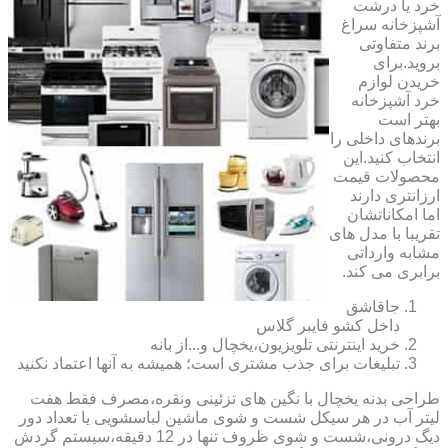
خرد یا درشت
آشپزخانه سراغ
برند متفاوتی
بروید.برای
خریدن لوازم
خرد آشپزخانه
بهتر است
برندهای داخلی را
انتخاب کنید.این
محصولات قیمت
ارزانتری دارند
اما امکاناتشان
تقریبا با مدل های
مشابه وارداتی
برابری می کند.
جاقاشق
داخل کشو فایبر گلاس
خرید اینترنتی تلویزیون،یخچال و...از بانه
تبلیغات برای جذب مشتری است؛ همیشه به آنها اعتماد نکنید
طراحی بدنه یخچال با نگین های تزئینی ونقره،مصرف فقط هفت
لیتر آب در هر سیکل شست و شوی ماشین لباسشویی یا تعداد دور
دیگ درونی،شست و شوی ظروف تنها در 12 دقیقه،سیستم گردش