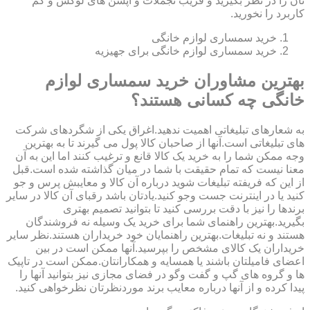
تان را در نظر بگیرید و فریب تجملات و آپشن های لوکس و کم
کاربرد را نخورید.
خرید سمساری لوازم خانگی
خرید سمساری لوازم خانگی برای جهیزیه
بهترین مشاوران خرید سمساری لوازم
خانگی چه کسانی هستند؟
به شعارهای تبلیغاتی اهمیت ندهید.اغراق یکی از شگردهای شرکت
های تبلیغاتی است.آنها از صاحبان کالا پول می گیرند تا به بهترین
وجه ممکن شما را به خرید یک کالا قانع و ترغیب کنند اما این به آن
معنا نیست که تمام حقیقت با شما در میان گذاشته شده است.قبل
از این که فریفته تبلیغات شوید درباره آن کالا و معایبش پرس و جو
کنید یا در اینترنت جست وجو کنید.یادتان باشد رقبای آن کالا در سایر
برندها را نیز با دقت بررسی کنید تا بتوانید تصمیم بهتری
بگیرید.بهترین راهنمای شما برای خرید یک وسیله نه فروشندگان
هستند و نه تبلیغات.بهترین راهنمایان خود خریداران هستند.نظر سایر
خریداران یک کالای مشخص را بپرسید.آنها ممکن است در بین
اعضای فامیلتان باشند یا همسایه و همکارانتان.ممکن است در تاپیک
ها و گروه های گپ و گفت وگو در فضای مجازی نیز بتوانید آنها را
پیدا کرده و از آنها درباره معایب برند موردنظرتان نظرخواهی کنید.