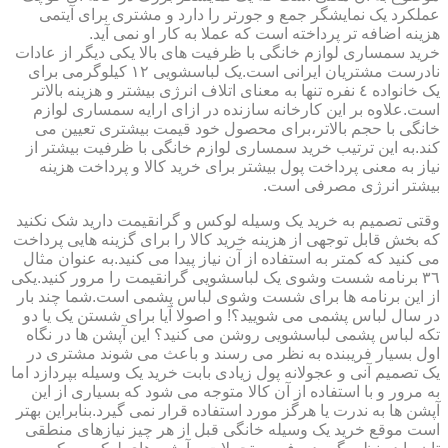
عملکرد یک نمایشگر جمع و جورتر را دارد و مشتری برای آیتمی
هزینه اضافه تر پرداخته است که عملا به کار او نمی آید.
خرید سمساری لوازم خانگی با ظرفیت های بالا یکی دیگر از عادات
نادرست مشتریان ایرانی است.یک لباسشویی ١٢ کیلوگرمی برای
یک خانواده ٤ نفره تنها به معنای اتلاف انرژی بیشتر و هزینه بالاتر
است.علاوه بر این کارخانه سازنده در ازای ارایه سمساری لوازم
خانگی با حجم بالاتر،برای محصول خود قیمت بیشتری تعیین می
کند.به این ترتیب خرید سمساری لوازم خانگی با ظرفیت بیشتر از
نیاز به معنی پرداخت پول بیشتر برای خرید کالا و پرداخت هزینه
بیشتر انرژی مصرفی است.
وقتی تصمیم به خرید یک وسیله لوکس و گرانقیمت دارید شک نکنید
که بخش قابل توجهی از هزینه خرید کالا را برای گزینه هایی پرداخت
می کنید که کمتر به استفاده از آن نیاز پیدا می کنید.به عنوان مثال
٣٦ برنامه شست وشوی یک لباسشویی گرانقیمت را مرور کنید.یکی
از این برنامه ها برای شست وشوی لباس پشمی است.شما چند بار
در سال لباس پشمی می شویید؟! و اصولا آیا برای شستن یک یا دو
تکه لباس پشمی لباسشویی روشن می کنید؟ این آپشن ها در نگاه
اول بسیار فریبنده به نظر می رسند و باعث می شوند مشتری در
یک تصمیم آنی و عجولانه پول زیادی بابت خرید یک وسیله بپردازد اما
به مرور و با استفاده از آن کالا متوجه می شود که بسیاری از این
آپشن ها به ندرت یا هرگز مورد استفاده قرار نمی گیرد.بنابراین بهتر
است موقع خرید یک وسیله خانگی قبل از هر چیز نیازهای منطقی