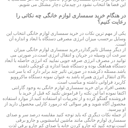
این فضا ها انتخاب نشود در چیدمان دچار مشکل می شویم.
در هنگام خرید سمساری لوازم خانگی چه نکاتی را
رعایت کنیم؟
یکی از مهم ترین نکات در خرید سمساری لوازم خانگی انتخاب این
وسایل برحسب میزان انرژی مصرفی دستگاه با ابعاد و اندازه آن
است.
از دیگر مسائل تاثیرگذاردرخرید سمساری لوازم خانگی میزان
سرعت آن وسیله در جریان و انتقال انرژی است.در صورتی می
توانید در مصرف انرژی صرفه جویی نمایید که انرژی حاصله با ابعاد
دستگاه هماهنگ بوده و دستگاه شما اندازه ی کوچکی داشته
باشد.مسئله ذکرشده در صورتی تاثیر چند برابر دارد که با سرعت
بالای انتقال انرژی همراه باشد به عنوان نمونه دستگاه ماکروویو
کاربرد فراوانی داشته و مناسب است.
بعضی افراد برای خرید سمساری لوازم خانگی به وجود گارانتی
اکتفا نموده اما این نکته را فراموش نکنید که قبل از خرید با
فروشنده گفتگو کرده و از تجربیات او استفاده کنید.از موارد استفاده
محصول آگاه شوید و هر سوالی که درمورد کارایی محصول دارید از
او بپرسید.
از جمله نکات دیگری که باید توجه کنید مقایسه درصد سر و صدای
سمساری لوازم خانگی مانند ماشین لباسشویی و جارو برقی
است.توجه کنید که جارو کردن خانه با صدای کم جارو برقی لذت