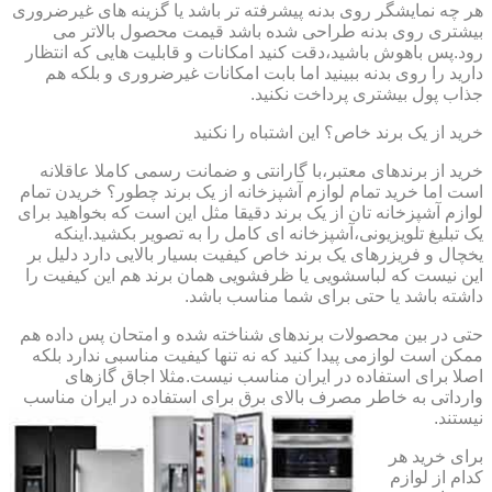
هر چه نمایشگر روی بدنه پیشرفته تر باشد یا گزینه های غیرضروری
بیشتری روی بدنه طراحی شده باشد قیمت محصول بالاتر می
رود.پس باهوش باشید،دقت کنید امکانات و قابلیت هایی که انتظار
دارید را روی بدنه ببینید اما بابت امکانات غیرضروری و بلکه هم
جذاب پول بیشتری پرداخت نکنید.
خرید از یک برند خاص؟ این اشتباه را نکنید
خرید از برندهای معتبر،با گارانتی و ضمانت رسمی کاملا عاقلانه
است اما خرید تمام لوازم آشپزخانه از یک برند چطور؟ خریدن تمام
لوازم آشپزخانه تان از یک برند دقیقا مثل این است که بخواهید برای
یک تبلیغ تلویزیونی،آشپزخانه ای کامل را به تصویر بکشید.اینکه
یخچال و فریزرهای یک برند خاص کیفیت بسیار بالایی دارد دلیل بر
این نیست که لباسشویی یا ظرفشویی همان برند هم این کیفیت را
داشته باشد یا حتی برای شما مناسب باشد.
حتی در بین محصولات برندهای شناخته شده و امتحان پس داده هم
ممکن است لوازمی پیدا کنید که نه تنها کیفیت مناسبی ندارد بلکه
اصلا برای استفاده در ایران مناسب نیست.مثلا اجاق گازهای
وارداتی به خاطر مصرف بالای برق برای استفاده در ایران مناسب
نیستند.
برای خرید هر
کدام از لوازم