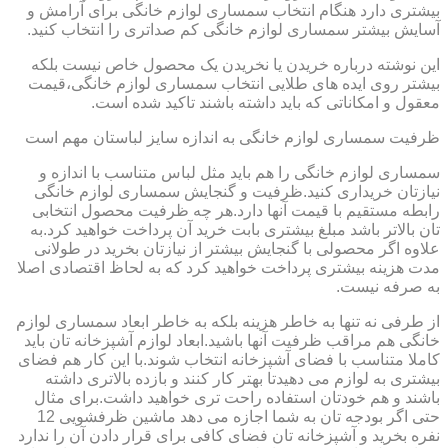
بیشتری دارد هنگام انتخاب سمساری لوازم خانگی برای آرامش و
آسایش بیشتر سمساری لوازم خانگی کم صداتری را انتخاب کنید.
این نوشته درباره خریدن یا نخریدن یک محصول خاص نیست بلکه
بیشتر روی ایده های طلایی انتخاب سمساری لوازم خانگی،قیمت
معقول و امکاناتی که باید داشته باشند تاکید شده است.
ظرفیت سمساری لوازم خانگی به اندازه سایز لباستان مهم است
سمساری لوازم خانگی را هم باید مثل لباس متناسب با اندازه و
نیازتان خریداری کنید.ظرفیت و گنجایش سمساری لوازم خانگی
رابطه مستقیم با قیمت آنها دارد.هر چه ظرفیت محصول انتخابی
تان بالاتر باشد مبلغ بیشتری بابت خرید آن پرداخت خواهید کرد.به
علاوه اگر محصولی با گنجایش بیشتر از نیازتان بخرید در طولانی
مدت هزینه بیشتری پرداخت خواهید کرد که به لحاظ اقتصادی اصلا
به صرفه نیست.
از طرفی نه تنها به خاطر هزینه بلکه به خاطر ابعاد سمساری لوازم
خانگی هم مراقب ظرفیت آنها باشید.ابعاد لوازم آشپزخانه تان باید
کاملا متناسب با فضای آشپزخانه انتخاب شوند.با این کار هم فضای
بیشتری به لوازم می دهیدتا بهتر کار کنند و بازده بالاتری داشته
باشند و هم خودتان استفاده راحت تری خواهید داشت.برای مثال
حتی اگر بودجه تان به شما اجازه می دهد ماشین ظرفشویی 12
نفره بخرید و آشپزخانه تان فضای کافی برای قرار دادن آن را ندارد