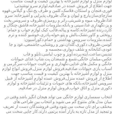
لوازم منزل و لوازم آشپزخانه با بهترین کیفیت و قیمت مناسب
جهت اطلاع از فروش عمده در صادقیه,لوازم سرو نوشیدنی:
قوری،فنجان و استکان،فلاسک،کلمن و ظرف یخ،تنگ و گیلاس،قهوه
سازچای‌ساز،پارچ و لیوان و ماگ ظروف پذیرایی و آشپزخانه: سرو
غذا،ظروف میوه و شیرینی،رانر و رومیزی،ظروف و سرویس پخت
و پز،نگهداری غذا،سینی و بانکه،ملزومات آشپزخانه،قاشق،چنگال و
کارد،رنده آشپزخانه،کاسه و پیاله،قالب کیک لوازم خواب و حمام:
روتختی و کاور،تشک،بالش و پتو،حوله،پادری،خوشبو کننده و نرم
کننده،ملزومات سرویس بهداشتی و حمام.دکوراسیون:
کوسن،ظروف دکوری،گلدان،نور و روشنایی،جاشمعی،عود و جا
عودی،کتابخانه و شلف دیواری،مجسمه و
تندیس،ساعت،آینه،پرده،آویز و چوب لباسی،تابلو و قاب
عکس،مبلمان خانگی،شمع و شمعدان پت شاپ: غذای حیوانات
خانگی و مکمل های غذایی،نگهداری و مراقبت حیوانات،سرگرمی و
اسباب بازی حیوانات صادقیه,فروش لوازم منزل,فروش انواع لوازم
منزل و لوازم آشپزخانه با بهترین کیفیت و قیمت مناسب جهت
اطلاع از فروش عمده منزل,فروش عمده لوازم آشپزخانه از قبیل
سرویس آشپزخانه،بانکه های حبوبات و تزئینات آشپزخانه و لوازم
دکوری منزل و اتاق خواب,فروش لوازم منزل در صادقیه,
انتخاب سمساری لوازم خانگی می تواند هیجان انگیز باشد.وقتی در
میان مدل های متنوع گم می شوید و انتخاب بین طراحی های
مختلف برای تان سخت می شود،وقتی فروشندگان دست از تعریف
و تمجید از مدل تازه به بازار آمده برنمی دارند.کار جایی سخت می