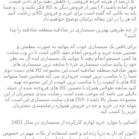
۵۰ درصد از هزینه خرده فروشی را کاهش دهید،برای دادن قیمت
خود آماده باشید،۴ ) پس از فروش دیگر به کالا فکر نکنید و …و شما
باید به نکاتی که گفته است برای خرید و فروش کالای رعایت کنید
که هر را در این مقاله برایتان توضیح خواهیم داد.
از چه طریقی بهترین سمساری در صادقیه,منطقه صادقیه را پیدا
کنیم؟
برای یافتن یک سمساری خوب که بتوانید به صورت مطمئن و
تضمین شده خرید و فروش انجام دهید کافی است تا در وب سایت
ها کمی جستجو انجام دهید تا بتوانید یک سمساری ایده آل مد نظر
خود را بیابید.سایت سمساری جزء با سابقه ترین سمساری های
شهر صادقیه,منطقه صادقیه است.این مجموعه کالا های دست دوم
شما را با مناسب ترین قیمت خریداری می کند همچنین شما میتوانید
کالا های با کیفیت را با مناسب ترین قیمت از این مجموعه تهیه
کنید.سابقه طولانی همراه با تضمین کالا های فروخته شده از جمله
دلایلی می باشد که موجب شده است رضایت مندی مشتریان از این
مجموعه بسیار بالا باشد (۹۰%) هدف سایت سمساری این است که
بتواند چه در خرید و چه در فروش همواره رضایتمندی مشتریان
عزیز را کسب کند.
آشنایی با موارد خرید لوازم کارکرده از سمساری در سال 1401
اکنون که دل به دریا زده اید و قصد استفاده از نکات مهم در خصوص
خرید لوازم دست دوم برای خرید این اجناس دارید،وقت آن رسیده