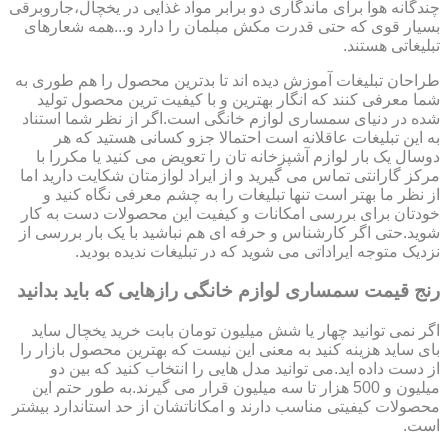
چندگانه هوا برای ماندگاری دو برابر مواد غذایی در یخچال،جاروبرقی
بسیار قوی که حتی قدرت مکش مبلمان را دارد و...همه شعارهای
تبلیغاتی هستند.
طراحان تبلیغات آموزش دیده اند تا بدترین محصول را هم طوری به
شما معرفی کنند که انگار بهترین و با کیفیت ترین محصول تولید
شده در دنیای سمساری لوازم خانگی است.اگر از نظر شما استناد
به این تبلیغات عاقلانه است احتمالا جزو کسانی هستید که هر
دوسال یک بار لوازم آشپزخانه تان را تعویض می کنید یا مکررا با
مرکز گارانتی تماس می گیرید و از ایراد لوازمتان شکایت دارید اما
از نظر ما بهتر است تنها تبلیغات را به چشم معرفی نگاه کنید و
خودتان برای بررسی امکانات و کیفیت این محصولات دست به کار
شوید.حتی اگر کارشناس و حرفه ای هم نباشید با یک بار بررسی از
نزدیک متوجه ایراداتی می شوید که در تبلیغات ندیده بودید.
رنج قیمت سمساری لوازم خانگی رازهایی که باید بدانید
اگر نمی توانید چهار یا شش میلیون تومان بابت خرید یخچال ساید
بای ساید هزینه کنید به معنی این نیست که بهترین محصول بازار را
از دست داده اید.می توانید مدل هایی را انتخاب کنید که بین دو
میلیون و 500 هزار تا سه میلیون قرار می گیرند.به طور حتم این
محصولات کیفیتی مناسب دارند و امکاناتشان از حد استاندارد بیشتر
است.