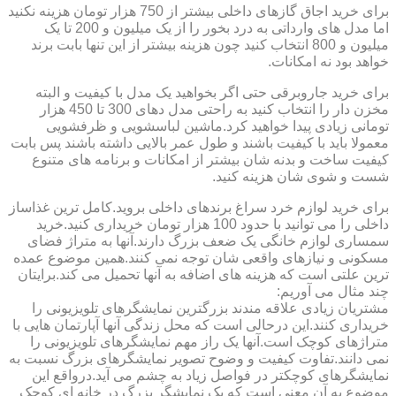
برای خرید اجاق گازهای داخلی بیشتر از 750 هزار تومان هزینه نکنید
اما مدل های وارداتی به درد بخور را از یک میلیون و 200 تا یک
میلیون و 800 انتخاب کنید چون هزینه بیشتر از این تنها بابت برند
خواهد بود نه امکانات.
برای خرید جاروبرقی حتی اگر بخواهید یک مدل با کیفیت و البته
مخزن دار را انتخاب کنید به راحتی مدل دهای 300 تا 450 هزار
تومانی زیادی پیدا خواهید کرد.ماشین لباسشویی و ظرفشویی
معمولا باید با کیفیت باشند و طول عمر بالایی داشته باشند پس بابت
کیفیت ساخت و بدنه شان بیشتر از امکانات و برنامه های متنوع
شست و شوی شان هزینه کنید.
برای خرید لوازم خرد سراغ برندهای داخلی بروید.کامل ترین غذاساز
داخلی را می توانید با حدود 100 هزار تومان خریداری کنید.خرید
سمساری لوازم خانگی یک ضعف بزرگ دارند.آنها به متراژ فضای
مسکونی و نیازهای واقعی شان توجه نمی کنند.همین موضوع عمده
ترین علتی است که هزینه های اضافه به آنها تحمیل می کند.برایتان
چند مثال می آوریم:
مشتریان زیادی علاقه مندند بزرگترین نمایشگرهای تلویزیونی را
خریداری کنند.این درحالی است که محل زندگی آنها آپارتمان هایی با
متراژهای کوچک است.آنها یک راز مهم نمایشگرهای تلویزیونی را
نمی دانند.تفاوت کیفیت و وضوح تصویر نمایشگرهای بزرگ نسبت به
نمایشگرهای کوچکتر در فواصل زیاد به چشم می آید.درواقع این
موضوع به آن معنی است که یک نمایشگر بزرگ در خانه ای کوچک