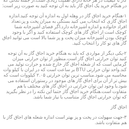
گاز با کیفیت در هر خانه دارای اهمیت زیادی است.از جمله نکاتی که
در هنگام خرید یک اجاق گاز باید به آن توجه کنید به صورت زیر است:
۱-هنگام خرید اجاق گاز در وهله اول به اندازه آن توجه کنید.اندازه
اجاق گازی که انتخاب می کنید بستگی به میزان پخت و پز،تعداد
افراد خانواده و اندازه آشپزخانه دارد.اگر فضای آشپزخانه شما
کوچک است از اجاق گاز های کوچک استفاده کنید و اگر با وجود
کوچک بودن آشپزخانه میزان پخت و پز شما بالا است می توانید اجاق
گاز های تو کار را انتخاب کنید.
۲-یکی دیگر از مواردی که باید به هنگام خرید اجاق گاز به آن توجه
کنید توان حرارتی اجاق گاز است.منظور از توان حرارتی میزان
گرمایی است که از شعله اجاق گاز خارج شده و حرارت تولید می
کند.واحد توان حرارتی BTU بر ساعت است که در ایران با کیلو وات
محاسبه می شود.مناسب ترین توان حرارتی ۲.۰۵ کیلووات است که
بیش تر از آن برای اجاق گاز های موجود در رستوران استفاده می
شود.با وجود این توان حرارتی در اجاق گاز های مختلف با هم
متفاوت است.هنگام خرید اجاق گاز حتما این نکته را در نظر بگیرید
که توان حرارتی اجاق گاز متناسب با نیاز شما باشد.
اجاق گاز
۳-جهت سهولت در پخت و پز بهتر است اندازه شعله های اجاق گاز با
هم متفاوت باشد.