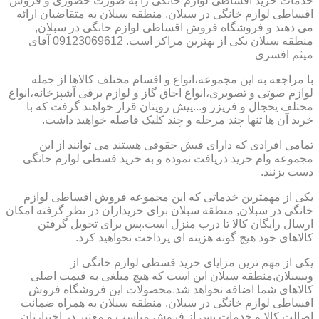
خدمات خرید اقساطی لوازم خانگی را به صورت حضوری و فروش
اقساطی لوازم خانگی در سبلان, منطقه سبلان به متقاضیان ارائه
می دهند و فروشگاه فروش اقساطی لوازم خانگی در سبلان,
منطقه سبلان یکی از بهترین مراکز است. 09123069612 آقای
میثم افسری
با مراجعه به این مجموعه،انواع و اقسام مختلف کالاها از جمله
لوازم صوتی و تصویری،انواع اجاق گاز و لوازم برقی آشپزخانه،انواع
مختلف یخچال و فریزر و...پیش رویتان قرار خواهند گرفت که با
خرید آن ها تنها چند مرحله و چند کلیک فاصله خواهید داشت.
تمامی افرادی که دارای فیش حقوقی هستند می توانند از این
مجموعه وام خرید دریافت نموده و به خرید قسطی لوازم خانگی
دست بزنند.
یکی از مهمترین خدماتی که این مجموعه فروش اقساطی لوازم
خانگی در سبلان, منطقه سبلان برای خریداران در نظر گرفته امکان
ارسال رایگان کالا تا درب منزل است.پس برای تحویل گرفتن
کالاهای خود هیچ گونه هزینه ای پرداخت نخواهید کرد.
یکی از مهم ترین مزایای خرید قسطی لوازم خانگی از
وبسبلان,منطقه سبلان این است که هیچ مبلغی به قیمت اصلی
کالاهای شما اضافه نخواهد شد.محصولات این فروشگاه فروش
اقساطی لوازم خانگی در سبلان, منطقه سبلان به همراه ضمانت
اصالت کالا و خدمات پس از فروش مناسب و معتبر در اختیارتان