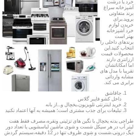
خرد یا درشت
آشپزخانه سراغ
برند متفاوتی
بروید.برای
خریدن لوازم
خرد آشپزخانه
بهتر است
برندهای داخلی را
انتخاب کنید.این
محصولات قیمت
ارزانتری دارند
اما امکاناتشان
تقریبا با مدل های
مشابه وارداتی
برابری می کند.
جاقاشق
داخل کشو فایبر گلاس
خرید اینترنتی تلویزیون،یخچال و...از بانه
تبلیغات برای جذب مشتری است؛ همیشه به آنها اعتماد نکنید
طراحی بدنه یخچال با نگین های تزئینی ونقره،مصرف فقط هفت
لیتر آب در هر سیکل شست و شوی ماشین لباسشویی یا تعداد دور
دیگ درونی،شست و شوی ظروف تنها در 12 دقیقه،سیستم گردش