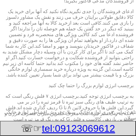
از فروشندگان مدعی فاکتور بگیرید!
ادعای فروشندگان را جدی نگیرید.نگاه نکنید که آنها برای خرید یک
کالا دقایق طولانی برایتان حرف می زنند و نقش یک مشاور دلسوز
را بازی می کنند.کافی است بعد ازخرید کالا به آنها مراجعه کنید و
ببینید که دیگر در حد گفتن یک جمله هم حوصله تان را ندارند! اگر
فروشنده ادعا می کند کالایی ویژگی های منحصربه فرد و تضمین
شده ای دارد،از او بخواهید تمام آن ویژگی ها را به صورت دقیق و
شفاف در فاکتور خریدتان بنویسد و مهر و امضا کند.این کار به شما
کمک می کند تا اگر برای کار کردن با آن وسیله دچار مشکل شدید به
راحتی بتوانید از فروشنده شکایت و درخواست خسارت کنید.اگر او
حاضر نشد گفته های خود را مکتوب کند بدانید حتما کاسه ای زیر نیم
کاسه است.این گزینه به ویژه درباره خرید سمساری لوازم خانگی
بزرگ و با قیمت بیشتر می تواند برای شما بسیار تعیین کننده باشد.
برچسب انرژی لوازم بزرگ را حتما چک کنید
به برچسب انرژی توجه کنید.برچسب انرژی ٧ فلش رنگی است که
به ترتیب طیف های رنگی سبز تیره تا قرمز تیره را در بر می
گیرد.این فلش ها با حروف لاتین A تا G ردیف گذاری شده اند.فلش
تلفن تماس فوری
لوازم خانگی سبلان,فروش اقساطی لوازم خانگی
A که به رنگ سبز تیره است معرف کمترین میزان مصرف انرژی و
سبلان
بیشترین بازدهی کالاست و فلش G که به رنگ قرمز تیره است
معرف بیشترین میزان مصرف انرژی و کمترین بازدهی است.هرچه
☞☏
tel:09123069612
درجه کیفیت مصرف انرژی وسیله به گزینه A نزدیک تر باشد وسیله