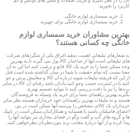
تان را در نظر بگیرید و فریب تجملات و آپشن های لوکس و کم
کاربرد را نخورید.
خرید سمساری لوازم خانگی
خرید سمساری لوازم خانگی برای جهیزیه
بهترین مشاوران خرید سمساری لوازم
خانگی چه کسانی هستند؟
به شعارهای تبلیغاتی اهمیت ندهید.اغراق یکی از شگردهای شرکت
های تبلیغاتی است.آنها از صاحبان کالا پول می گیرند تا به بهترین
وجه ممکن شما را به خرید یک کالا قانع و ترغیب کنند اما این به آن
معنا نیست که تمام حقیقت با شما در میان گذاشته شده است.قبل
از این که فریفته تبلیغات شوید درباره آن کالا و معایبش پرس و جو
کنید یا در اینترنت جست وجو کنید.یادتان باشد رقبای آن کالا در سایر
برندها را نیز با دقت بررسی کنید تا بتوانید تصمیم بهتری
بگیرید.بهترین راهنمای شما برای خرید یک وسیله نه فروشندگان
هستند و نه تبلیغات.بهترین راهنمایان خود خریداران هستند.نظر سایر
خریداران یک کالای مشخص را بپرسید.آنها ممکن است در بین
اعضای فامیلتان باشند یا همسایه و همکارانتان.ممکن است در تاپیک
ها و گروه های گپ و گفت وگو در فضای مجازی نیز بتوانید آنها را
پیدا کرده و از آنها درباره معایب برند موردنظرتان نظرخواهی کنید.