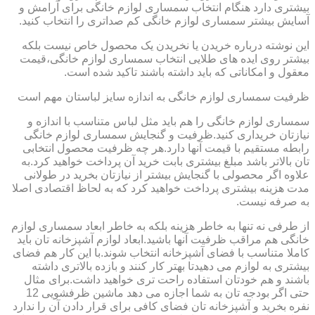
بیشتری دارد هنگام انتخاب سمساری لوازم خانگی برای آرامش و
آسایش بیشتر سمساری لوازم خانگی کم صداتری را انتخاب کنید.
این نوشته درباره خریدن یا نخریدن یک محصول خاص نیست بلکه
بیشتر روی ایده های طلایی انتخاب سمساری لوازم خانگی،قیمت
معقول و امکاناتی که باید داشته باشند تاکید شده است.
ظرفیت سمساری لوازم خانگی به اندازه سایز لباستان مهم است
سمساری لوازم خانگی را هم باید مثل لباس متناسب با اندازه و
نیازتان خریداری کنید.ظرفیت و گنجایش سمساری لوازم خانگی
رابطه مستقیم با قیمت آنها دارد.هر چه ظرفیت محصول انتخابی
تان بالاتر باشد مبلغ بیشتری بابت خرید آن پرداخت خواهید کرد.به
علاوه اگر محصولی با گنجایش بیشتر از نیازتان بخرید در طولانی
مدت هزینه بیشتری پرداخت خواهید کرد که به لحاظ اقتصادی اصلا
به صرفه نیست.
از طرفی نه تنها به خاطر هزینه بلکه به خاطر ابعاد سمساری لوازم
خانگی هم مراقب ظرفیت آنها باشید.ابعاد لوازم آشپزخانه تان باید
کاملا متناسب با فضای آشپزخانه انتخاب شوند.با این کار هم فضای
بیشتری به لوازم می دهیدتا بهتر کار کنند و بازده بالاتری داشته
باشند و هم خودتان استفاده راحت تری خواهید داشت.برای مثال
حتی اگر بودجه تان به شما اجازه می دهد ماشین ظرفشویی 12
نفره بخرید و آشپزخانه تان فضای کافی برای قرار دادن آن را ندارد