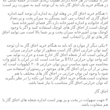
گاز با کیفیت در هر خانه دارای اهمیت زیادی است.از جمله نکاتی که
در هنگام خرید یک اجاق گاز باید به آن توجه کنید به صورت زیر است:
۱-هنگام خرید اجاق گاز در وهله اول به اندازه آن توجه کنید.اندازه
اجاق گازی که انتخاب می کنید بستگی به میزان پخت و پز،تعداد
افراد خانواده و اندازه آشپزخانه دارد.اگر فضای آشپزخانه شما
کوچک است از اجاق گاز های کوچک استفاده کنید و اگر با وجود
کوچک بودن آشپزخانه میزان پخت و پز شما بالا است می توانید اجاق
گاز های تو کار را انتخاب کنید.
۲-یکی دیگر از مواردی که باید به هنگام خرید اجاق گاز به آن توجه
کنید توان حرارتی اجاق گاز است.منظور از توان حرارتی میزان
گرمایی است که از شعله اجاق گاز خارج شده و حرارت تولید می
کند.واحد توان حرارتی BTU بر ساعت است که در ایران با کیلو وات
محاسبه می شود.مناسب ترین توان حرارتی ۲.۰۵ کیلووات است که
بیش تر از آن برای اجاق گاز های موجود در رستوران استفاده می
شود.با وجود این توان حرارتی در اجاق گاز های مختلف با هم
متفاوت است.هنگام خرید اجاق گاز حتما این نکته را در نظر بگیرید
که توان حرارتی اجاق گاز متناسب با نیاز شما باشد.
اجاق گاز
۳-جهت سهولت در پخت و پز بهتر است اندازه شعله های اجاق گاز با
هم متفاوت باشد.