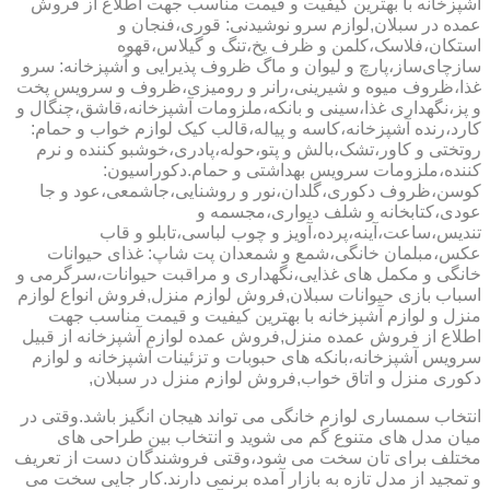
آشپزخانه با بهترین کیفیت و قیمت مناسب جهت اطلاع از فروش
عمده در سبلان,لوازم سرو نوشیدنی: قوری،فنجان و
استکان،فلاسک،کلمن و ظرف یخ،تنگ و گیلاس،قهوه
سازچای‌ساز،پارچ و لیوان و ماگ ظروف پذیرایی و آشپزخانه: سرو
غذا،ظروف میوه و شیرینی،رانر و رومیزی،ظروف و سرویس پخت
و پز،نگهداری غذا،سینی و بانکه،ملزومات آشپزخانه،قاشق،چنگال و
کارد،رنده آشپزخانه،کاسه و پیاله،قالب کیک لوازم خواب و حمام:
روتختی و کاور،تشک،بالش و پتو،حوله،پادری،خوشبو کننده و نرم
کننده،ملزومات سرویس بهداشتی و حمام.دکوراسیون:
کوسن،ظروف دکوری،گلدان،نور و روشنایی،جاشمعی،عود و جا
عودی،کتابخانه و شلف دیواری،مجسمه و
تندیس،ساعت،آینه،پرده،آویز و چوب لباسی،تابلو و قاب
عکس،مبلمان خانگی،شمع و شمعدان پت شاپ: غذای حیوانات
خانگی و مکمل های غذایی،نگهداری و مراقبت حیوانات،سرگرمی و
اسباب بازی حیوانات سبلان,فروش لوازم منزل,فروش انواع لوازم
منزل و لوازم آشپزخانه با بهترین کیفیت و قیمت مناسب جهت
اطلاع از فروش عمده منزل,فروش عمده لوازم آشپزخانه از قبیل
سرویس آشپزخانه،بانکه های حبوبات و تزئینات آشپزخانه و لوازم
دکوری منزل و اتاق خواب,فروش لوازم منزل در سبلان,
انتخاب سمساری لوازم خانگی می تواند هیجان انگیز باشد.وقتی در
میان مدل های متنوع گم می شوید و انتخاب بین طراحی های
مختلف برای تان سخت می شود،وقتی فروشندگان دست از تعریف
و تمجید از مدل تازه به بازار آمده برنمی دارند.کار جایی سخت می