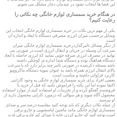
این فضا ها انتخاب نشود در چیدمان دچار مشکل می شویم.
در هنگام خرید سمساری لوازم خانگی چه نکاتی را
رعایت کنیم؟
یکی از مهم ترین نکات در خرید سمساری لوازم خانگی انتخاب این
وسایل برحسب میزان انرژی مصرفی دستگاه با ابعاد و اندازه آن
است.
از دیگر مسائل تاثیرگذاردرخرید سمساری لوازم خانگی میزان
سرعت آن وسیله در جریان و انتقال انرژی است.در صورتی می
توانید در مصرف انرژی صرفه جویی نمایید که انرژی حاصله با ابعاد
دستگاه هماهنگ بوده و دستگاه شما اندازه ی کوچکی داشته
باشد.مسئله ذکرشده در صورتی تاثیر چند برابر دارد که با سرعت
بالای انتقال انرژی همراه باشد به عنوان نمونه دستگاه ماکروویو
کاربرد فراوانی داشته و مناسب است.
بعضی افراد برای خرید سمساری لوازم خانگی به وجود گارانتی
اکتفا نموده اما این نکته را فراموش نکنید که قبل از خرید با
فروشنده گفتگو کرده و از تجربیات او استفاده کنید.از موارد استفاده
محصول آگاه شوید و هر سوالی که درمورد کارایی محصول دارید از
او بپرسید.
از جمله نکات دیگری که باید توجه کنید مقایسه درصد سر و صدای
سمساری لوازم خانگی مانند ماشین لباسشویی و جارو برقی
است.توجه کنید که جارو کردن خانه با صدای کم جارو برقی لذت