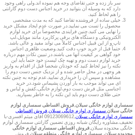
سر باز زده و حتی تقاضای وجه هم نموده اند.ولی راهی وجود
دارد که به وسیله آن بتوانید در خرید اجناس دست دوم گارانتی
را هم لحاظ کنید.
خیلی ساده از فروشنده تقاضا کنید که به مدت مشخصی
محصول را تست می نمایید.در صورت عدم ایجاد مشکل خرید
را نهایی می کنید.چنین فرایندی مخصوصاً برای خرید لوازم
الکترونیکی و دستگاه های برقی پرکاربرد مانند موبایل،لپ
تاپ و از این قبیل اجناس کاملاً می تواند مفید و عالی باشد.
حتماً قبل از خرید خوب دقت کنید.وضعیت ظاهری اجناس
خود گواهی بر کیفیت آنها می باشند.در تبیین نکات مهم درباره
خرید لوازم دست دوم و تهیه چک لیست خود حتماً باید این
نکته را نیز لحاظ کنید که خودتان شخصاً قبل از اقدام به واریز
هر وجهی در محل حاضر شده و از نزدیک جنس دست دوم را
مشاهده و سپس آن را خریداری نمایید.عدم توجه به چنین نکته
ای می تواند موجب به بار آوردن پشیمانی شود.در خرید
اجناسی مثل فرش دست دوم،لوازم خانگی،کفش و لباس و
حتی طلای دست دوم باید این نکته را به خاطر بسپارید.
سمساری لوازم خانگی سبلان
,
فروش اقساطی سمساری لوازم
خانگی سبلان
سمساری لوازم خانگی سبلان
,
فروش اقساطی
سمساری لوازم خانگی سبلان
,09123069612 آقای میثم افسری-با
تخفیف.مشاوره رایگان شبانه روزی تضمین گارانتی سمساری لوازم
خانگی محدوده سبلان,
فروش اقساطی سمساری لوازم خانگی
محدوده سبلان
,
سمساری لوازم خانگی منطقه سبلان
,فروش