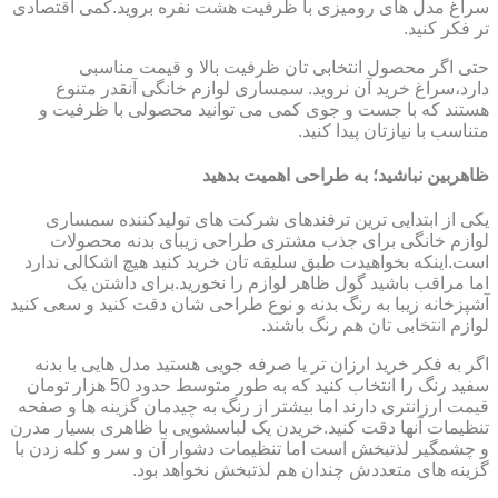
سراغ مدل های رومیزی با ظرفیت هشت نفره بروید.کمی اقتصادی
تر فکر کنید.
حتی اگر محصول انتخابی تان ظرفیت بالا و قیمت مناسبی
دارد،سراغ خرید آن نروید. سمساری لوازم خانگی آنقدر متنوع
هستند که با جست و جوی کمی می توانید محصولی با ظرفیت و
متناسب با نیازتان پیدا کنید.
ظاهربین نباشید؛ به طراحی اهمیت بدهید
یکی از ابتدایی ترین ترفندهای شرکت های تولیدکننده سمساری
لوازم خانگی برای جذب مشتری طراحی زیبای بدنه محصولات
است.اینکه بخواهیدت طبق سلیقه تان خرید کنید هیچ اشکالی ندارد
اما مراقب باشید گول ظاهر لوازم را نخورید.برای داشتن یک
آشپزخانه زیبا به رنگ بدنه و نوع طراحی شان دقت کنید و سعی کنید
لوازم انتخابی تان هم رنگ باشند.
اگر به فکر خرید ارزان تر یا صرفه جویی هستید مدل هایی با بدنه
سفید رنگ را انتخاب کنید که به طور متوسط حدود 50 هزار تومان
قیمت ارزانتری دارند اما بیشتر از رنگ به چیدمان گزینه ها و صفحه
تنظیمات آنها دقت کنید.خریدن یک لباسشویی با ظاهری بسیار مدرن
و چشمگیر لذتبخش است اما تنظیمات دشوار آن و سر و کله زدن با
گزینه های متعددش چندان هم لذتبخش نخواهد بود.