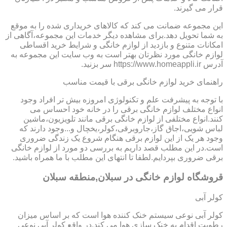
قرار می گیرند.
این مجموعه ضمانت می کند که کالاهای خریداری شده را به موقع
به شما تحویل دهد.برای مشاهده دیگر خدمات این مجموعه،آگاهی از
امکانات متنوع و بازدید از لوازم خانگی و شرایط خرید اقساطی
لوازم خانگی مورد نظرتان بهتر است به وب سایت این مجموعه به
آدرس https://www.homeappli.ir سر بزنید.
راهنمای خرید لوازم خانگی برقی با قیمت مناسب
با توجه به پیشرفت علم و تکنولوژی امروزه بیش تر افراد وجود
انواع مختلف لوازم خانگی برقی را در خانه خود احساس می
کنند.انواع مختلفی از لوازم خانگی برقی مانند تلویزیون،ماشین
لباس شویی،اجاق گاز،جاروبرقی،کولر،یخچال و...وجود دارند که
وجود هر یک از این لوازم برقی هنگام شروع یک زندگی ضروری
است.در این مطلب قصد داریم به بررسی دو مورد از لوازم خانگی
برقی ضروری بپردایم.لطفا تا انتهای این مطلب با ما همراه باشید.
قروشگاه لوازم خانگی در سبلان,منطقه سبلان
کولر آبی
کولر آبی نوعی سیستم خنک کننده هوا است که بر اساس میزان
رطوبت اقدام به خنک سازی هوا می کند.در واقع کولر آبی نوعی