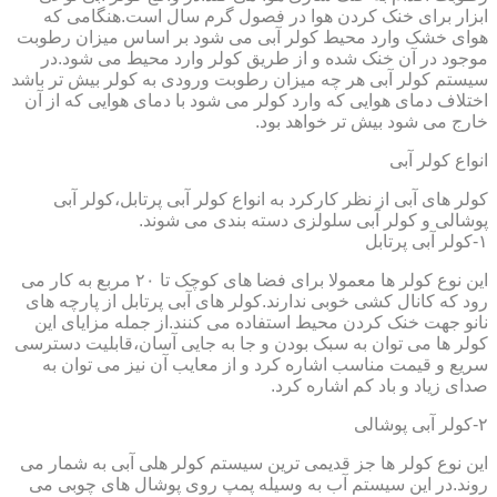
ابزار برای خنک کردن هوا در فصول گرم سال است.هنگامی که
هوای خشک وارد محیط کولر آبی می شود بر اساس میزان رطوبت
موجود در آن خنک شده و از طریق کولر وارد محیط می شود.در
سیستم کولر آبی هر چه میزان رطوبت ورودی به کولر بیش تر باشد
اختلاف دمای هوایی که وارد کولر می شود با دمای هوایی که از آن
خارج می شود بیش تر خواهد بود.
انواع کولر آبی
کولر های آبی از نظر کارکرد به انواع کولر آبی پرتابل،کولر آبی
پوشالی و کولر آبی سلولزی دسته بندی می شوند.
۱-کولر آبی پرتابل
این نوع کولر ها معمولا برای فضا های کوچک تا ۲۰ مربع به کار می
رود که کانال کشی خوبی ندارند.کولر های آبی پرتابل از پارچه های
نانو جهت خنک کردن محیط استفاده می کنند.از جمله مزایای این
کولر ها می توان به سبک بودن و جا به جایی آسان،قابلیت دسترسی
سریع و قیمت مناسب اشاره کرد و از معایب آن نیز می توان به
صدای زیاد و باد کم اشاره کرد.
۲-کولر آبی پوشالی
این نوع کولر ها جز قدیمی ترین سیستم کولر هلی آبی به شمار می
روند.در این سیستم آب به وسیله پمپ روی پوشال های چوبی می