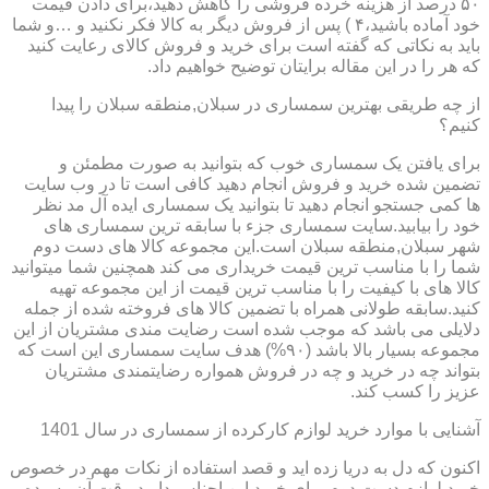
۵۰ درصد از هزینه خرده فروشی را کاهش دهید،برای دادن قیمت
خود آماده باشید،۴ ) پس از فروش دیگر به کالا فکر نکنید و …و شما
باید به نکاتی که گفته است برای خرید و فروش کالای رعایت کنید
که هر را در این مقاله برایتان توضیح خواهیم داد.
از چه طریقی بهترین سمساری در سبلان,منطقه سبلان را پیدا
کنیم؟
برای یافتن یک سمساری خوب که بتوانید به صورت مطمئن و
تضمین شده خرید و فروش انجام دهید کافی است تا در وب سایت
ها کمی جستجو انجام دهید تا بتوانید یک سمساری ایده آل مد نظر
خود را بیابید.سایت سمساری جزء با سابقه ترین سمساری های
شهر سبلان,منطقه سبلان است.این مجموعه کالا های دست دوم
شما را با مناسب ترین قیمت خریداری می کند همچنین شما میتوانید
کالا های با کیفیت را با مناسب ترین قیمت از این مجموعه تهیه
کنید.سابقه طولانی همراه با تضمین کالا های فروخته شده از جمله
دلایلی می باشد که موجب شده است رضایت مندی مشتریان از این
مجموعه بسیار بالا باشد (۹۰%) هدف سایت سمساری این است که
بتواند چه در خرید و چه در فروش همواره رضایتمندی مشتریان
عزیز را کسب کند.
آشنایی با موارد خرید لوازم کارکرده از سمساری در سال 1401
اکنون که دل به دریا زده اید و قصد استفاده از نکات مهم در خصوص
خرید لوازم دست دوم برای خرید این اجناس دارید،وقت آن رسیده