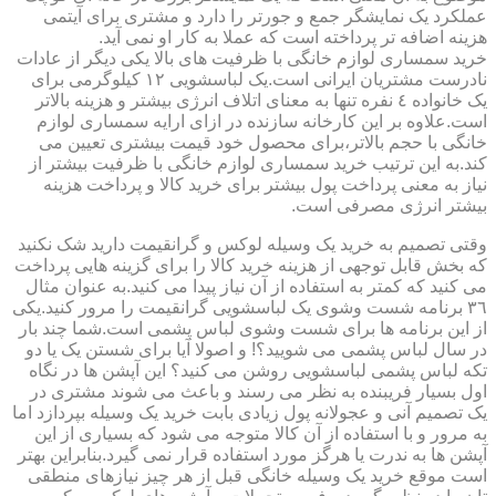
عملکرد یک نمایشگر جمع و جورتر را دارد و مشتری برای آیتمی
هزینه اضافه تر پرداخته است که عملا به کار او نمی آید.
خرید سمساری لوازم خانگی با ظرفیت های بالا یکی دیگر از عادات
نادرست مشتریان ایرانی است.یک لباسشویی ١٢ کیلوگرمی برای
یک خانواده ٤ نفره تنها به معنای اتلاف انرژی بیشتر و هزینه بالاتر
است.علاوه بر این کارخانه سازنده در ازای ارایه سمساری لوازم
خانگی با حجم بالاتر،برای محصول خود قیمت بیشتری تعیین می
کند.به این ترتیب خرید سمساری لوازم خانگی با ظرفیت بیشتر از
نیاز به معنی پرداخت پول بیشتر برای خرید کالا و پرداخت هزینه
بیشتر انرژی مصرفی است.
وقتی تصمیم به خرید یک وسیله لوکس و گرانقیمت دارید شک نکنید
که بخش قابل توجهی از هزینه خرید کالا را برای گزینه هایی پرداخت
می کنید که کمتر به استفاده از آن نیاز پیدا می کنید.به عنوان مثال
٣٦ برنامه شست وشوی یک لباسشویی گرانقیمت را مرور کنید.یکی
از این برنامه ها برای شست وشوی لباس پشمی است.شما چند بار
در سال لباس پشمی می شویید؟! و اصولا آیا برای شستن یک یا دو
تکه لباس پشمی لباسشویی روشن می کنید؟ این آپشن ها در نگاه
اول بسیار فریبنده به نظر می رسند و باعث می شوند مشتری در
یک تصمیم آنی و عجولانه پول زیادی بابت خرید یک وسیله بپردازد اما
به مرور و با استفاده از آن کالا متوجه می شود که بسیاری از این
آپشن ها به ندرت یا هرگز مورد استفاده قرار نمی گیرد.بنابراین بهتر
است موقع خرید یک وسیله خانگی قبل از هر چیز نیازهای منطقی