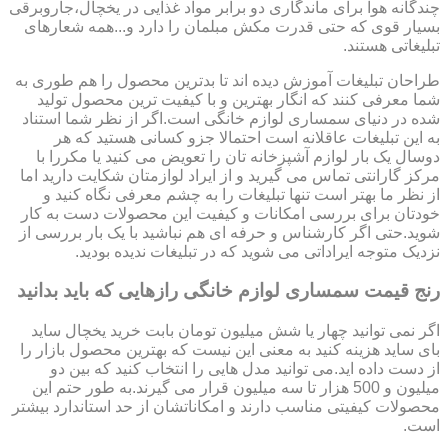
چندگانه هوا برای ماندگاری دو برابر مواد غذایی در یخچال،جاروبرقی
بسیار قوی که حتی قدرت مکش مبلمان را دارد و...همه شعارهای
تبلیغاتی هستند.
طراحان تبلیغات آموزش دیده اند تا بدترین محصول را هم طوری به
شما معرفی کنند که انگار بهترین و با کیفیت ترین محصول تولید
شده در دنیای سمساری لوازم خانگی است.اگر از نظر شما استناد
به این تبلیغات عاقلانه است احتمالا جزو کسانی هستید که هر
دوسال یک بار لوازم آشپزخانه تان را تعویض می کنید یا مکررا با
مرکز گارانتی تماس می گیرید و از ایراد لوازمتان شکایت دارید اما
از نظر ما بهتر است تنها تبلیغات را به چشم معرفی نگاه کنید و
خودتان برای بررسی امکانات و کیفیت این محصولات دست به کار
شوید.حتی اگر کارشناس و حرفه ای هم نباشید با یک بار بررسی از
نزدیک متوجه ایراداتی می شوید که در تبلیغات ندیده بودید.
رنج قیمت سمساری لوازم خانگی رازهایی که باید بدانید
اگر نمی توانید چهار یا شش میلیون تومان بابت خرید یخچال ساید
بای ساید هزینه کنید به معنی این نیست که بهترین محصول بازار را
از دست داده اید.می توانید مدل هایی را انتخاب کنید که بین دو
میلیون و 500 هزار تا سه میلیون قرار می گیرند.به طور حتم این
محصولات کیفیتی مناسب دارند و امکاناتشان از حد استاندارد بیشتر
است.