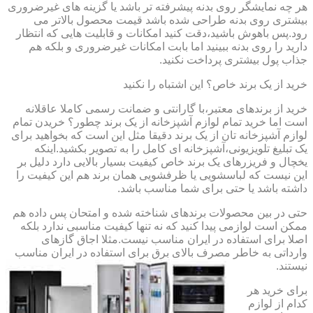
هر چه نمایشگر روی بدنه پیشرفته تر باشد یا گزینه های غیرضروری
بیشتری روی بدنه طراحی شده باشد قیمت محصول بالاتر می
رود.پس باهوش باشید،دقت کنید امکانات و قابلیت هایی که انتظار
دارید را روی بدنه ببینید اما بابت امکانات غیرضروری و بلکه هم
جذاب پول بیشتری پرداخت نکنید.
خرید از یک برند خاص؟ این اشتباه را نکنید
خرید از برندهای معتبر،با گارانتی و ضمانت رسمی کاملا عاقلانه
است اما خرید تمام لوازم آشپزخانه از یک برند چطور؟ خریدن تمام
لوازم آشپزخانه تان از یک برند دقیقا مثل این است که بخواهید برای
یک تبلیغ تلویزیونی،آشپزخانه ای کامل را به تصویر بکشید.اینکه
یخچال و فریزرهای یک برند خاص کیفیت بسیار بالایی دارد دلیل بر
این نیست که لباسشویی یا ظرفشویی همان برند هم این کیفیت را
داشته باشد یا حتی برای شما مناسب باشد.
حتی در بین محصولات برندهای شناخته شده و امتحان پس داده هم
ممکن است لوازمی پیدا کنید که نه تنها کیفیت مناسبی ندارد بلکه
اصلا برای استفاده در ایران مناسب نیست.مثلا اجاق گازهای
وارداتی به خاطر مصرف بالای برق برای استفاده در ایران مناسب
نیستند.
برای خرید هر
کدام از لوازم