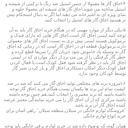
۴-اجاق گاز ها معمولا از جنس استیل ضد زنگ یا ترکیبی از شیشه و
استیل ساخته می شوند.اجاق گاز های شیشه ای معمولا جلوه و
نمای ویژه ای به آشپزخانه می دهند اما اگر به دنبال استحکام بیش
تر هستید اجاق گاز های استیل را انتخاب کنید.
۵-یکی دیگر از موارد مهمی که در هنگام خرید اجاق گاز باید به آن
توجه کنید ایمنی اجاق گاز است.اجاق گاز هایی که دارای فندک و
ترموکوپل هستند ایمنی بیش تری به نسبت اجاق گاز های معمولی
دارند.ترموکوپل قطعه ای در اجاق گاز است که در زمانی که اجاق
گاز به وسیله باد خاموش شود جریان گاز را سریعا قطع کرده و
خطر گاز گرفتگی را از بین می برد.از دیگر مواردی که در ایمنی
اجاق گاز باید در نظر گرفته شود قفل کودک است.با فعال کردن
قفل کودک دیگر امکان دستکاری اجاق گاز و باز کردن شیر گاز
توسط کودکان وجود ندارد.
۶-امروزه برند های مختلفی تولید اجاق گاز می کنند که صد در صد
کیفیت تمام این برند ها یکسان نیست.هنگام خرید اجاق گاز توجه
داشته باشید که برند معتبری را انتخاب کنید.هم چنین توجه داشته
باشید مرکزی که از آن اجاق گاز را می خرید نمایندگی معتبر عرضه
کننده اجاق گاز آن برند باشد.
"فروشگاه لوازم خانگی در سبلان,منطقه سبلان" راهی آسان برای
خرید انواع لوازم خانگی
همان گونه که توضیح داده شد در خرید لوازم برقی خانگی باید توجه