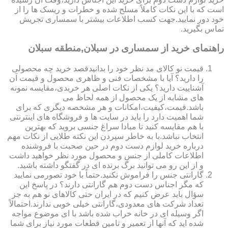
است که با این نکات کاملاً مسلح شده و خطرات و ریسک ها را از
خود دور نمایید.جهت کسب اطلاعات بیشتر با سمساری تجریش
تماس بگیرید.
راهنمای خرید از سمساری در سبلان,منطقه سبلان
قیمت نو کالای مد نظر خود را بدانیدقصد خرید چه محصولی
را دارید؟ آیا با مشخصات فنی و ظاهری محصول و قیمت آن
آشناییت دارید؟ یکی از نکات اصلی هر خریدی،مقایسه نمونه
های مشابه از یک محصول از همه لحاظ می
باشد.قیمت،کیفیت،امکانات و هر مشخصه دیگری که برای
شما اهمیت دارد را باید در سایت ها و فروشگاه های اینترنتی
با هم مقایسه کنید تا مبادا سراغ جنسی بروید که بهترین
انتخاب نباشد.با به خاطر سپردن این نکته طلایی از نکات مهم
درباره خرید لوازم دست دوم در حین صحبت با فروشنده
اطلاعات کاملی از جنس و محصول مورد نظر خواهید داشت
و از این رو می توانید برگ برنده ای در گفتگو داشته باشید.
گارانتی جنس را فراموش نکنید.حتماً با خود تصورمی نمایید
که مگر اجناس دست دوم هم گارانتی دارند؟ در پاسخ این
سؤال باید عرض کنیم که در ایران حتی کالاهای نو هم به جز
تعداد شرکت های معدودی،گارانتی خیلی خوبی ندارند.احتمالاً
اگر وسیله ای در خانه خراب شده باشد با ای موضوع مواجه
شده اید که آنها از تعمیر و تامین قطعات مورد نیاز برای شما