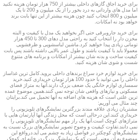
برای خرید اجاق گازهای داخلی بیشتر از 750 هزار تومان هزینه نکنید
اما مدل های وارداتی به درد بخور را از یک میلیون و 200 تا یک
میلیون و 800 انتخاب کنید چون هزینه بیشتر از این تنها بابت برند
خواهد بود نه امکانات.
برای خرید جاروبرقی حتی اگر بخواهید یک مدل با کیفیت و البته
مخزن دار را انتخاب کنید به راحتی مدل دهای 300 تا 450 هزار
تومانی زیادی پیدا خواهید کرد.ماشین لباسشویی و ظرفشویی
معمولا باید با کیفیت باشند و طول عمر بالایی داشته باشند پس بابت
کیفیت ساخت و بدنه شان بیشتر از امکانات و برنامه های متنوع
شست و شوی شان هزینه کنید.
برای خرید لوازم خرد سراغ برندهای داخلی بروید.کامل ترین غذاساز
داخلی را می توانید با حدود 100 هزار تومان خریداری کنید.خرید
سمساری لوازم خانگی یک ضعف بزرگ دارند.آنها به متراژ فضای
مسکونی و نیازهای واقعی شان توجه نمی کنند.همین موضوع عمده
ترین علتی است که هزینه های اضافه به آنها تحمیل می کند.برایتان
چند مثال می آوریم:
مشتریان زیادی علاقه مندند بزرگترین نمایشگرهای تلویزیونی را
خریداری کنند.این درحالی است که محل زندگی آنها آپارتمان هایی با
متراژهای کوچک است.آنها یک راز مهم نمایشگرهای تلویزیونی را
نمی دانند.تفاوت کیفیت و وضوح تصویر نمایشگرهای بزرگ نسبت به
نمایشگرهای کوچکتر در فواصل زیاد به چشم می آید.درواقع این
موضوع به آن معنی است که یک نمایشگر بزرگ در خانه ای کوچک