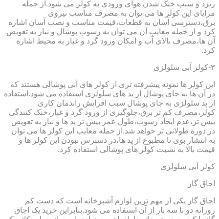
ریزد و سبب خنک شدن هوای ورودی به کولر می شود.از جمله
مزایای این کولر ها می توان به مصرف مناسب نیروی
برق،دسترسی آسان به قطعات،قیمت مناسب و نصب آسان اشاره
کرد و از جمله معایب آن می توان به رسوب پوشال و نیاز به تعویض
آن ها،مصرف بالای آب و امکان ورود گرد و غبار به محیط اشاره
کرد.
۳-کولر آبی سلولزی
این کولر ها نمونه پیشرفته تری از کولر های آبی پوشالی هستند که
در آن ها به جای پوشال از پد های سلولزی استفاده می شود.استفاده
از پد سلولزی به جای پوشال سبب افزایش راندمان کاری
کولر،مصرف کم تر برق،جلوگیری از ورود گرد و غبار،خنک کنندگی
بیش تر،عدم ایجاد رسوب،طول عمر بیش تر پد ها و نیاز به تعویض
در دوره طولانی تر خواهد شد.از جمله معایب این کولر ها می توان
به انتشار بوی نا مطبوع از پد ها،در دسترس نبودن این کولر ها و
قیمت بالا به نسبت کولر های پوشالی استفاده کرد.
کولر آبی سلولزی
اجاق گاز
اجاق گاز یکی از مهم ترین لوازم آشپزخانه است که دست کم
روزانه دو تا سه بار از آن استفاده می شود.بنابراین خرید یک اجاق