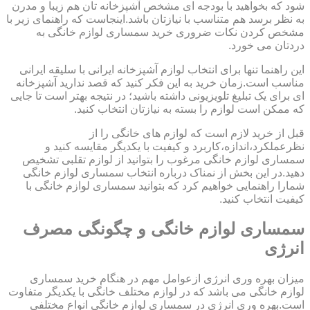
شود که بخواهید با بودجه ای مشخص آشپزخانه تان هم زیبا و مدرن
به نظر برسد هم متناسب با نیازتان باشد.اینجاست که راهنمای زیر با
مشخص کردن نکات ضروری خرید سمساری لوازم خانگی به
دردتان می خورد.
این راهنما تنها برای انتخاب لوازم آشپزخانه ایرانی با سلیقه ایرانی
مناسب است.زمان خرید به این فکر کنید که قصد ندارید آشپزخانه
ای برای یک تبلیغ تلویزیونی داشته باشید؛ در نتیجه بهتر است تا جایی
که ممکن است لوازم را بسته به نیازتان انتخاب کنید.
قبل از خرید لازم است که لوازم های خانگی را از
نظرعملکرد،اندازه،کاربرد و کیفیت با یکدیگر مقایسه کنید و
سمساری لوازم خانگی مرغوب را بتوانید از لوازم تقلبی تشخیص
دهید.در این بخش از نمناک درباره انتخاب سمساری لوازم خانگی
شمارا راهنمایی خواهیم کرد که بتوانید سمساری لوازم خانگی با
کیفیت انتخاب کنید.
سمساری لوازم خانگی و چگونگی مصرف
انرژی
میزان بهره وری انرژی ازعوامل مهم در هنگام خرید سمساری
لوازم خانگی می باشد که در لوازم مختلف خانگی با یکدیگر متفاوت
است.بهره وری انرژی در سمساری لوازم خانگی انواع مختلفی