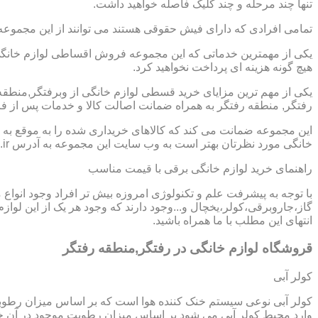
تنها چند مرحله و چند کلیک فاصله خواهید داشت.
تمامی افرادی که دارای فیش حقوقی هستند می توانند از این مجموعه
یکی از مهمترین خدماتی که این مجموعه فروش اقساطی لوازم خانگی د
هیچ گونه هزینه ای پرداخت نخواهید کرد.
یکی از مهم ترین مزایای خرید قسطی لوازم خانگی از وبرفتگر,منطق
رفتگر, منطقه رفتگر به همراه ضمانت اصالت کالا و خدمات پس از فر
این مجموعه ضمانت می کند که کالاهای خریداری شده را به موقع به ش
خانگی مورد نظرتان بهتر است به وب سایت این مجموعه به آدرس https://www.homeappli.ir سر بزنید.
راهنمای خرید لوازم خانگی برقی با قیمت مناسب
با توجه به پیشرفت علم و تکنولوژی امروزه بیش تر افراد وجود انواع
گاز،جاروبرقی،کولر،یخچال و...وجود دارند که وجود هر یک از این لو
انتهای این مطلب با ما همراه باشید.
قروشگاه لوازم خانگی در رفتگر,منطقه رفتگر
کولر آبی
کولر آبی نوعی سیستم خنک کننده هوا است که بر اساس میزان رطوب
وارد محیط کولر آبی می شود بر اساس میزان رطوبت موجود در آن خن