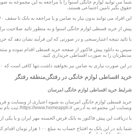
شما می توانید لوازم خانگی اسنوا را با مراجعه به این مجموعه به ص
حقوق بگیر تامین اجتماعی هستند.
این افراد می توانند بدون نیاز به ضامن و یا مراجعه به بانک تا سقف ۷۰ میلیون تومان اعتبار دریافت نموده و اقساط خود را به صورت ۶ تا ۱۲ ماهه پرداخت نمایند.
پیش از خرید قسطی لوازم خانگی اسنوا و به منظور تائید صلاحیت برای
با تائید نتیجه اعتبارسنجی و در صورتی که این فرآیند نشان دهد که خر
سپس به دانلود پیش فاکتور از صفحه خرید قسطی اقدام نموده و منتظر
مدنظرتان را به صورت اقساطی خریداری کنید.
در این صورت نیازی به ضامن نیز نخواهید داشت.تنها کافی است که ۳۰ درصد از مبلغ کل کالا را به صورت پیش پرداخت،پرداخت نموده و مابقی مبلغ را در اقساط ؟،؟؟ و یا ؟؟ ماهه بپردازید.
خرید اقساطی لوازم خانگی در رفتگر,منطقه رفتگر
شرایط خرید اقساطی لوازم خانگی امرسان
خرید قسطی لوازم خانگی امرسان به شیوه اعتباری از وبسایت و فرو
وبسایت این مجموعه به آدرس https://www.homeappli.ir/ ثبت نام نمایید و یک پیش فاکتور دریافت کنید.
با دریافت این پیش فاکتور به بانک قرض الحسنه مهر ایران و یا یکی
شما باید در این بانک به افتتاح