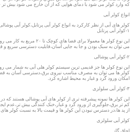
که وارد کولر می شود با دمای هوایی که از آن خارج می شود بیش تر خ
انواع کولر آبی
کولر های آبی از نظر کارکرد به انواع کولر آبی پرتابل،کولر آبی پوشا
۱-کولر آبی پرتابل
این نوع کولر ها معمولا ب
می توان به سبک بودن و جا به جایی آسان،قابلیت دسترسی سریع و قیم
۲-کولر آبی پوشالی
این نوع کولر ها جز قدیمی ترین سیستم کولر هلی آبی به شمار می ر
کولر ها می توان به مصرف مناسب نیروی برق،دسترسی آسان به قطعا
امکان ورود گرد و غبار به محیط اشاره کرد.
۳-کولر آبی سلولزی
این کولر ها نمونه پیشرفته تری از کولر های آبی پوشالی هستند که 
کم تر برق،جلوگیری از ورود گرد و غبار،خنک کنندگی بیش تر،عدم ایجا
از پد ها،در دسترس نبودن این کولر ها و قیمت بالا به نسبت کولر های 
کولر آبی سلولزی
اجاق گاز