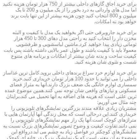
برای خرید اجاق گازهای داخلی بیشتر از 750 هزار تومان هزینه نکنید
اما مدل های وارداتی به درد بخور را از یک میلیون و 200 تا یک
میلیون و 800 انتخاب کنید چون هزینه بیشتر از این تنها بابت برند
خواهد بود نه امکانات.
برای خرید جاروبرقی حتی اگر بخواهید یک مدل با کیفیت و البته
مخزن دار را انتخاب کنید به راحتی مدل دهای 300 تا 450 هزار
تومانی زیادی پیدا خواهید کرد.ماشین لباسشویی و ظرفشویی
معمولا باید با کیفیت باشند و طول عمر بالایی داشته باشند پس بابت
کیفیت ساخت و بدنه شان بیشتر از امکانات و برنامه های متنوع
شست و شوی شان هزینه کنید.
برای خرید لوازم خرد سراغ برندهای داخلی بروید.کامل ترین غذاساز
داخلی را می توانید با حدود 100 هزار تومان خریداری کنید.خرید
سمساری لوازم خانگی یک ضعف بزرگ دارند.آنها به متراژ فضای
مسکونی و نیازهای واقعی شان توجه نمی کنند.همین موضوع عمده
ترین علتی است که هزینه های اضافه به آنها تحمیل می کند.برایتان
چند مثال می آوریم:
مشتریان زیادی علاقه مندند بزرگترین نمایشگرهای تلویزیونی را
خریداری کنند.این درحالی است که محل زندگی آنها آپارتمان هایی با
متراژهای کوچک است.آنها یک راز مهم نمایشگرهای تلویزیونی را
نمی دانند.تفاوت کیفیت و وضوح تصویر نمایشگرهای بزرگ نسبت به
نمایشگرهای کوچکتر در فواصل زیاد به چشم می آید.درواقع این
موضوع به آن معنی است که یک نمایشگر بزرگ در خانه ای کوچک