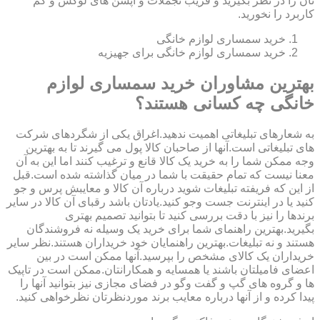
تان را در نظر بگیرید و فریب تجملات و آپشن های لوکس و کم
کاربرد را نخورید.
خرید سمساری لوازم خانگی
خرید سمساری لوازم خانگی برای جهیزیه
بهترین مشاوران خرید سمساری لوازم
خانگی چه کسانی هستند؟
به شعارهای تبلیغاتی اهمیت ندهید.اغراق یکی از شگردهای شرکت
های تبلیغاتی است.آنها از صاحبان کالا پول می گیرند تا به بهترین
وجه ممکن شما را به خرید یک کالا قانع و ترغیب کنند اما این به آن
معنا نیست که تمام حقیقت با شما در میان گذاشته شده است.قبل
از این که فریفته تبلیغات شوید درباره آن کالا و معایبش پرس و جو
کنید یا در اینترنت جست وجو کنید.یادتان باشد رقبای آن کالا در سایر
برندها را نیز با دقت بررسی کنید تا بتوانید تصمیم بهتری
بگیرید.بهترین راهنمای شما برای خرید یک وسیله نه فروشندگان
هستند و نه تبلیغات.بهترین راهنمایان خود خریداران هستند.نظر سایر
خریداران یک کالای مشخص را بپرسید.آنها ممکن است در بین
اعضای فامیلتان باشند یا همسایه و همکارانتان.ممکن است در تاپیک
ها و گروه های گپ و گفت وگو در فضای مجازی نیز بتوانید آنها را
پیدا کرده و از آنها درباره معایب برند موردنظرتان نظرخواهی کنید.