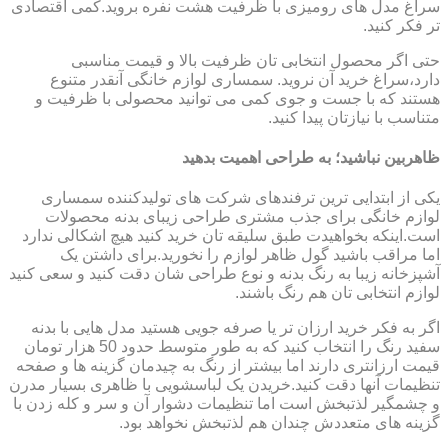
سراغ مدل های رومیزی با ظرفیت هشت نفره بروید.کمی اقتصادی
تر فکر کنید.
حتی اگر محصول انتخابی تان ظرفیت بالا و قیمت مناسبی
دارد،سراغ خرید آن نروید. سمساری لوازم خانگی آنقدر متنوع
هستند که با جست و جوی کمی می توانید محصولی با ظرفیت و
متناسب با نیازتان پیدا کنید.
ظاهربین نباشید؛ به طراحی اهمیت بدهید
یکی از ابتدایی ترین ترفندهای شرکت های تولیدکننده سمساری
لوازم خانگی برای جذب مشتری طراحی زیبای بدنه محصولات
است.اینکه بخواهیدت طبق سلیقه تان خرید کنید هیچ اشکالی ندارد
اما مراقب باشید گول ظاهر لوازم را نخورید.برای داشتن یک
آشپزخانه زیبا به رنگ بدنه و نوع طراحی شان دقت کنید و سعی کنید
لوازم انتخابی تان هم رنگ باشند.
اگر به فکر خرید ارزان تر یا صرفه جویی هستید مدل هایی با بدنه
سفید رنگ را انتخاب کنید که به طور متوسط حدود 50 هزار تومان
قیمت ارزانتری دارند اما بیشتر از رنگ به چیدمان گزینه ها و صفحه
تنظیمات آنها دقت کنید.خریدن یک لباسشویی با ظاهری بسیار مدرن
و چشمگیر لذتبخش است اما تنظیمات دشوار آن و سر و کله زدن با
گزینه های متعددش چندان هم لذتبخش نخواهد بود.