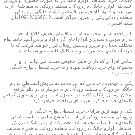
خدمات خرید اقساطی لوازم خانگی را به صورت حضوری و فروش
اقساطی لوازم خانگی در رودکی, منطقه رودکی به متقاضیان ارائه
می دهند و فروشگاه فروش اقساطی لوازم خانگی در رودکی,
منطقه رودکی یکی از بهترین مراکز است. 09123069612 آقای
میثم افسری
با مراجعه به این مجموعه،انواع و اقسام مختلف کالاها از جمله
لوازم صوتی و تصویری،انواع اجاق گاز و لوازم برقی آشپزخانه،انواع
مختلف یخچال و فریزر و...پیش رویتان قرار خواهند گرفت که با
خرید آن ها تنها چند مرحله و چند کلیک فاصله خواهید داشت.
تمامی افرادی که دارای فیش حقوقی هستند می توانند از این
مجموعه وام خرید دریافت نموده و به خرید قسطی لوازم خانگی
دست بزنند.
یکی از مهمترین خدماتی که این مجموعه فروش اقساطی لوازم
خانگی در رودکی, منطقه رودکی برای خریداران در نظر گرفته
امکان ارسال رایگان کالا تا درب منزل است.پس برای تحویل گرفتن
کالاهای خود هیچ گونه هزینه ای پرداخت نخواهید کرد.
یکی از مهم ترین مزایای خرید قسطی لوازم خانگی از
وبرودکی,منطقه رودکی این است که هیچ مبلغی به قیمت اصلی
کالاهای شما اضافه نخواهد شد.محصولات این فروشگاه فروش
اقساطی لوازم خانگی در رودکی, منطقه رودکی به همراه ضمانت
اصالت کالا و خدمات پس از فروش مناسب و معتبر در اختیارتان