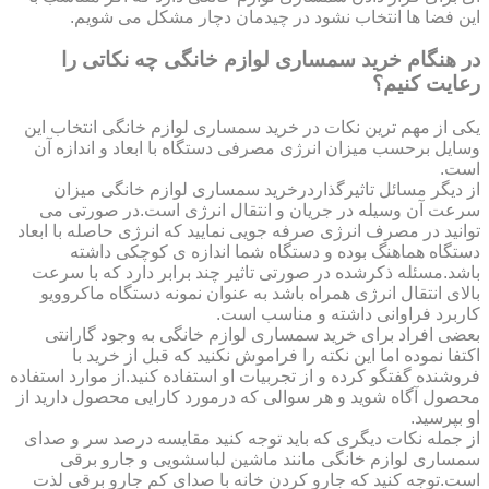
این فضا ها انتخاب نشود در چیدمان دچار مشکل می شویم.
در هنگام خرید سمساری لوازم خانگی چه نکاتی را
رعایت کنیم؟
یکی از مهم ترین نکات در خرید سمساری لوازم خانگی انتخاب این
وسایل برحسب میزان انرژی مصرفی دستگاه با ابعاد و اندازه آن
است.
از دیگر مسائل تاثیرگذاردرخرید سمساری لوازم خانگی میزان
سرعت آن وسیله در جریان و انتقال انرژی است.در صورتی می
توانید در مصرف انرژی صرفه جویی نمایید که انرژی حاصله با ابعاد
دستگاه هماهنگ بوده و دستگاه شما اندازه ی کوچکی داشته
باشد.مسئله ذکرشده در صورتی تاثیر چند برابر دارد که با سرعت
بالای انتقال انرژی همراه باشد به عنوان نمونه دستگاه ماکروویو
کاربرد فراوانی داشته و مناسب است.
بعضی افراد برای خرید سمساری لوازم خانگی به وجود گارانتی
اکتفا نموده اما این نکته را فراموش نکنید که قبل از خرید با
فروشنده گفتگو کرده و از تجربیات او استفاده کنید.از موارد استفاده
محصول آگاه شوید و هر سوالی که درمورد کارایی محصول دارید از
او بپرسید.
از جمله نکات دیگری که باید توجه کنید مقایسه درصد سر و صدای
سمساری لوازم خانگی مانند ماشین لباسشویی و جارو برقی
است.توجه کنید که جارو کردن خانه با صدای کم جارو برقی لذت