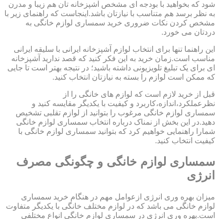
شود که بخواهید با بودجه ای مشخص آشپزخانه تان هم زیبا و مدرن
به نظر برسد هم متناسب با نیازتان باشد.اینجاست که راهنمای زیر با
مشخص کردن نکات ضروری خرید سمساری لوازم خانگی به
دردتان می خورد.
این راهنما تنها برای انتخاب لوازم آشپزخانه ایرانی با سلیقه ایرانی
مناسب است.زمان خرید به این فکر کنید که قصد ندارید آشپزخانه
ای برای یک تبلیغ تلویزیونی داشته باشید؛ در نتیجه بهتر است تا جایی
که ممکن است لوازم را بسته به نیازتان انتخاب کنید.
قبل از خرید لازم است که لوازم های خانگی را از
نظرعملکرد،اندازه،کاربرد و کیفیت با یکدیگر مقایسه کنید و
سمساری لوازم خانگی مرغوب را بتوانید از لوازم تقلبی تشخیص
دهید.در این بخش از نمناک درباره انتخاب سمساری لوازم خانگی
شمارا راهنمایی خواهیم کرد که بتوانید سمساری لوازم خانگی با
کیفیت انتخاب کنید.
سمساری لوازم خانگی و چگونگی مصرف
انرژی
میزان بهره وری انرژی ازعوامل مهم در هنگام خرید سمساری
لوازم خانگی می باشد که در لوازم مختلف خانگی با یکدیگر متفاوت
است.بهره وری انرژی در سمساری لوازم خانگی انواع مختلفی