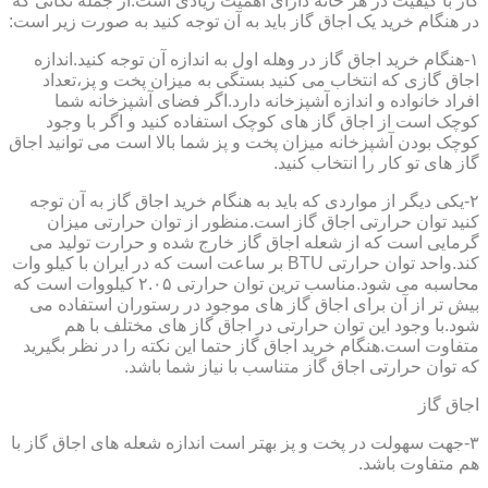
گاز با کیفیت در هر خانه دارای اهمیت زیادی است.از جمله نکاتی که
در هنگام خرید یک اجاق گاز باید به آن توجه کنید به صورت زیر است:
۱-هنگام خرید اجاق گاز در وهله اول به اندازه آن توجه کنید.اندازه
اجاق گازی که انتخاب می کنید بستگی به میزان پخت و پز،تعداد
افراد خانواده و اندازه آشپزخانه دارد.اگر فضای آشپزخانه شما
کوچک است از اجاق گاز های کوچک استفاده کنید و اگر با وجود
کوچک بودن آشپزخانه میزان پخت و پز شما بالا است می توانید اجاق
گاز های تو کار را انتخاب کنید.
۲-یکی دیگر از مواردی که باید به هنگام خرید اجاق گاز به آن توجه
کنید توان حرارتی اجاق گاز است.منظور از توان حرارتی میزان
گرمایی است که از شعله اجاق گاز خارج شده و حرارت تولید می
کند.واحد توان حرارتی BTU بر ساعت است که در ایران با کیلو وات
محاسبه می شود.مناسب ترین توان حرارتی ۲.۰۵ کیلووات است که
بیش تر از آن برای اجاق گاز های موجود در رستوران استفاده می
شود.با وجود این توان حرارتی در اجاق گاز های مختلف با هم
متفاوت است.هنگام خرید اجاق گاز حتما این نکته را در نظر بگیرید
که توان حرارتی اجاق گاز متناسب با نیاز شما باشد.
اجاق گاز
۳-جهت سهولت در پخت و پز بهتر است اندازه شعله های اجاق گاز با
هم متفاوت باشد.