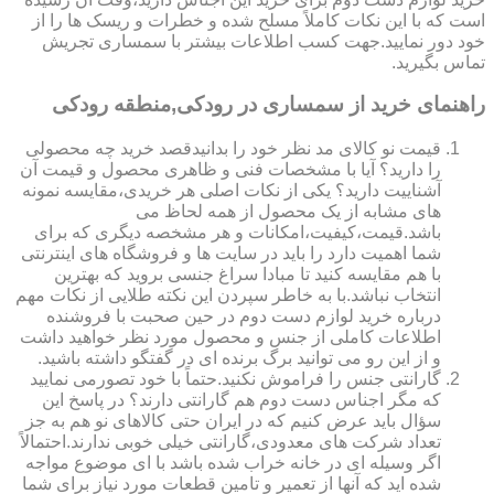
است که با این نکات کاملاً مسلح شده و خطرات و ریسک ها را از
خود دور نمایید.جهت کسب اطلاعات بیشتر با سمساری تجریش
تماس بگیرید.
راهنمای خرید از سمساری در رودکی,منطقه رودکی
قیمت نو کالای مد نظر خود را بدانیدقصد خرید چه محصولی
را دارید؟ آیا با مشخصات فنی و ظاهری محصول و قیمت آن
آشناییت دارید؟ یکی از نکات اصلی هر خریدی،مقایسه نمونه
های مشابه از یک محصول از همه لحاظ می
باشد.قیمت،کیفیت،امکانات و هر مشخصه دیگری که برای
شما اهمیت دارد را باید در سایت ها و فروشگاه های اینترنتی
با هم مقایسه کنید تا مبادا سراغ جنسی بروید که بهترین
انتخاب نباشد.با به خاطر سپردن این نکته طلایی از نکات مهم
درباره خرید لوازم دست دوم در حین صحبت با فروشنده
اطلاعات کاملی از جنس و محصول مورد نظر خواهید داشت
و از این رو می توانید برگ برنده ای در گفتگو داشته باشید.
گارانتی جنس را فراموش نکنید.حتماً با خود تصورمی نمایید
که مگر اجناس دست دوم هم گارانتی دارند؟ در پاسخ این
سؤال باید عرض کنیم که در ایران حتی کالاهای نو هم به جز
تعداد شرکت های معدودی،گارانتی خیلی خوبی ندارند.احتمالاً
اگر وسیله ای در خانه خراب شده باشد با ای موضوع مواجه
شده اید که آنها از تعمیر و تامین قطعات مورد نیاز برای شما