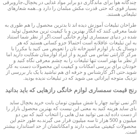
چندگانه هوا برای ماندگاری دو برابر مواد غذایی در یخچال،جاروبرقی
بسیار قوی که حتی قدرت مکش مبلمان را دارد و...همه شعارهای
تبلیغاتی هستند.
طراحان تبلیغات آموزش دیده اند تا بدترین محصول را هم طوری به
شما معرفی کنند که انگار بهترین و با کیفیت ترین محصول تولید
شده در دنیای سمساری لوازم خانگی است.اگر از نظر شما استناد
به این تبلیغات عاقلانه است احتمالا جزو کسانی هستید که هر
دوسال یک بار لوازم آشپزخانه تان را تعویض می کنید یا مکررا با
مرکز گارانتی تماس می گیرید و از ایراد لوازمتان شکایت دارید اما
از نظر ما بهتر است تنها تبلیغات را به چشم معرفی نگاه کنید و
خودتان برای بررسی امکانات و کیفیت این محصولات دست به کار
شوید.حتی اگر کارشناس و حرفه ای هم نباشید با یک بار بررسی از
نزدیک متوجه ایراداتی می شوید که در تبلیغات ندیده بودید.
رنج قیمت سمساری لوازم خانگی رازهایی که باید بدانید
اگر نمی توانید چهار یا شش میلیون تومان بابت خرید یخچال ساید
بای ساید هزینه کنید به معنی این نیست که بهترین محصول بازار را
از دست داده اید.می توانید مدل هایی را انتخاب کنید که بین دو
میلیون و 500 هزار تا سه میلیون قرار می گیرند.به طور حتم این
محصولات کیفیتی مناسب دارند و امکاناتشان از حد استاندارد بیشتر
است.