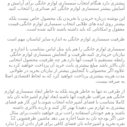
بیشتری دارد هنگام انتخاب سمساری لوازم خانگی برای آرامش و
آسایش بیشتر سمساری لوازم خانگی کم صداتری را انتخاب کنید.
این نوشته درباره خریدن یا نخریدن یک محصول خاص نیست بلکه
بیشتر روی ایده های طلایی انتخاب سمساری لوازم خانگی،قیمت
معقول و امکاناتی که باید داشته باشند تاکید شده است.
ظرفیت سمساری لوازم خانگی به اندازه سایز لباستان مهم است
سمساری لوازم خانگی را هم باید مثل لباس متناسب با اندازه و
نیازتان خریداری کنید.ظرفیت و گنجایش سمساری لوازم خانگی
رابطه مستقیم با قیمت آنها دارد.هر چه ظرفیت محصول انتخابی
تان بالاتر باشد مبلغ بیشتری بابت خرید آن پرداخت خواهید کرد.به
علاوه اگر محصولی با گنجایش بیشتر از نیازتان بخرید در طولانی
مدت هزینه بیشتری پرداخت خواهید کرد که به لحاظ اقتصادی اصلا
به صرفه نیست.
از طرفی نه تنها به خاطر هزینه بلکه به خاطر ابعاد سمساری لوازم
خانگی هم مراقب ظرفیت آنها باشید.ابعاد لوازم آشپزخانه تان باید
کاملا متناسب با فضای آشپزخانه انتخاب شوند.با این کار هم فضای
بیشتری به لوازم می دهیدتا بهتر کار کنند و بازده بالاتری داشته
باشند و هم خودتان استفاده راحت تری خواهید داشت.برای مثال
حتی اگر بودجه تان به شما اجازه می دهد ماشین ظرفشویی 12
نفره بخرید و آشپزخانه تان فضای کافی برای قرار دادن آن را ندارد