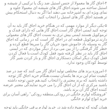
۴-اجاق گاز ها معمولا از جنس استیل ضد زنگ یا ترکیبی از شیشه و
استیل ساخته می شوند.اجاق گاز های شیشه ای معمولا جلوه و
نمای ویژه ای به آشپزخانه می دهند اما اگر به دنبال استحکام بیش
تر هستید اجاق گاز های استیل را انتخاب کنید.
۵-یکی دیگر از موارد مهمی که در هنگام خرید اجاق گاز باید به آن
توجه کنید ایمنی اجاق گاز است.اجاق گاز هایی که دارای فندک و
ترموکوپل هستند ایمنی بیش تری به نسبت اجاق گاز های معمولی
دارند.ترموکوپل قطعه ای در اجاق گاز است که در زمانی که اجاق
گاز به وسیله باد خاموش شود جریان گاز را سریعا قطع کرده و
خطر گاز گرفتگی را از بین می برد.از دیگر مواردی که در ایمنی
اجاق گاز باید در نظر گرفته شود قفل کودک است.با فعال کردن
قفل کودک دیگر امکان دستکاری اجاق گاز و باز کردن شیر گاز
توسط کودکان وجود ندارد.
۶-امروزه برند های مختلفی تولید اجاق گاز می کنند که صد در صد
کیفیت تمام این برند ها یکسان نیست.هنگام خرید اجاق گاز توجه
داشته باشید که برند معتبری را انتخاب کنید.هم چنین توجه داشته
باشید مرکزی که از آن اجاق گاز را می خرید نمایندگی معتبر عرضه
کننده اجاق گاز آن برند باشد.
"فروشگاه لوازم خانگی در رودکی,منطقه رودکی" راهی آسان برای
خرید انواع لوازم خانگی
همان گونه که توضیح داده شد در خرید لوازم برقی خانگی باید توجه