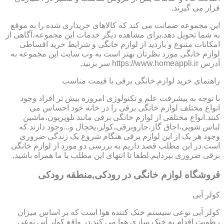
قرار می گیرند.
این مجموعه ضمانت می کند که کالاهای خریداری شده را به موقع
به شما تحویل دهد.برای مشاهده دیگر خدمات این مجموعه،آگاهی از
امکانات متنوع و بازدید از لوازم خانگی و شرایط خرید اقساطی
لوازم خانگی مورد نظرتان بهتر است به وب سایت این مجموعه به
آدرس https://www.homeappli.ir سر بزنید.
راهنمای خرید لوازم خانگی برقی با قیمت مناسب
با توجه به پیشرفت علم و تکنولوژی امروزه بیش تر افراد وجود
انواع مختلف لوازم خانگی برقی را در خانه خود احساس می
کنند.انواع مختلفی از لوازم خانگی برقی مانند تلویزیون،ماشین
لباس شویی،اجاق گاز،جاروبرقی،کولر،یخچال و...وجود دارند که
وجود هر یک از این لوازم برقی هنگام شروع یک زندگی ضروری
است.در این مطلب قصد داریم به بررسی دو مورد از لوازم خانگی
برقی ضروری بپردایم.لطفا تا انتهای این مطلب با ما همراه باشید.
قروشگاه لوازم خانگی در رودکی,منطقه رودکی
کولر آبی
کولر آبی نوعی سیستم خنک کننده هوا است که بر اساس میزان
رطوبت اقدام به خنک سازی هوا می کند.در واقع کولر آبی نوعی