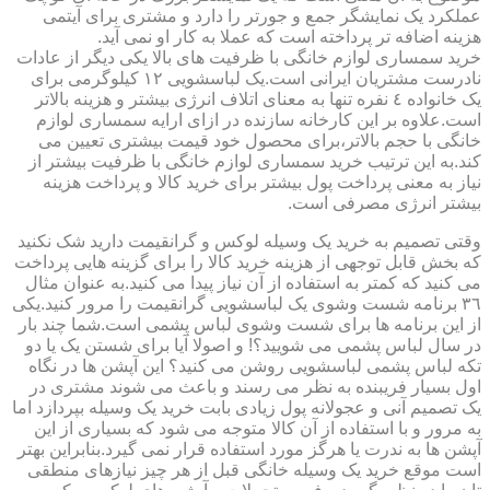
عملکرد یک نمایشگر جمع و جورتر را دارد و مشتری برای آیتمی
هزینه اضافه تر پرداخته است که عملا به کار او نمی آید.
خرید سمساری لوازم خانگی با ظرفیت های بالا یکی دیگر از عادات
نادرست مشتریان ایرانی است.یک لباسشویی ١٢ کیلوگرمی برای
یک خانواده ٤ نفره تنها به معنای اتلاف انرژی بیشتر و هزینه بالاتر
است.علاوه بر این کارخانه سازنده در ازای ارایه سمساری لوازم
خانگی با حجم بالاتر،برای محصول خود قیمت بیشتری تعیین می
کند.به این ترتیب خرید سمساری لوازم خانگی با ظرفیت بیشتر از
نیاز به معنی پرداخت پول بیشتر برای خرید کالا و پرداخت هزینه
بیشتر انرژی مصرفی است.
وقتی تصمیم به خرید یک وسیله لوکس و گرانقیمت دارید شک نکنید
که بخش قابل توجهی از هزینه خرید کالا را برای گزینه هایی پرداخت
می کنید که کمتر به استفاده از آن نیاز پیدا می کنید.به عنوان مثال
٣٦ برنامه شست وشوی یک لباسشویی گرانقیمت را مرور کنید.یکی
از این برنامه ها برای شست وشوی لباس پشمی است.شما چند بار
در سال لباس پشمی می شویید؟! و اصولا آیا برای شستن یک یا دو
تکه لباس پشمی لباسشویی روشن می کنید؟ این آپشن ها در نگاه
اول بسیار فریبنده به نظر می رسند و باعث می شوند مشتری در
یک تصمیم آنی و عجولانه پول زیادی بابت خرید یک وسیله بپردازد اما
به مرور و با استفاده از آن کالا متوجه می شود که بسیاری از این
آپشن ها به ندرت یا هرگز مورد استفاده قرار نمی گیرد.بنابراین بهتر
است موقع خرید یک وسیله خانگی قبل از هر چیز نیازهای منطقی