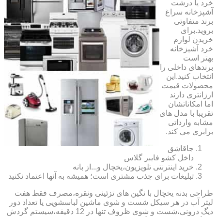
خرد یا درشت
آشپزخانه سراغ
برند متفاوتی
بروید.برای
خریدن لوازم
خرد آشپزخانه
بهتر است
برندهای داخلی را
انتخاب کنید.این
محصولات قیمت
ارزانتری دارند
اما امکاناتشان
تقریبا با مدل های
مشابه وارداتی
برابری می کند.
جاقاشق
داخل کشو فایبر گلاس
خرید اینترنتی تلویزیون،یخچال و...از بانه
تبلیغات برای جذب مشتری است؛ همیشه به آنها اعتماد نکنید
طراحی بدنه یخچال با نگین های تزئینی ونقره،مصرف فقط هفت
لیتر آب در هر سیکل شست و شوی ماشین لباسشویی یا تعداد دور
دیگ درونی،شست و شوی ظروف تنها در 12 دقیقه،سیستم گردش