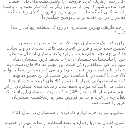
۵۰ درصد از هزینه خرده فروشی را کاهش دهید،برای دادن قیمت
خود آماده باشید،۴ ) پس از فروش دیگر به کالا فکر نکنید و …و شما
باید به نکاتی که گفته است برای خرید و فروش کالای رعایت کنید
که هر را در این مقاله برایتان توضیح خواهیم داد.
از چه طریقی بهترین سمساری در رودکی,منطقه رودکی را پیدا
کنیم؟
برای یافتن یک سمساری خوب که بتوانید به صورت مطمئن و
تضمین شده خرید و فروش انجام دهید کافی است تا در وب سایت
ها کمی جستجو انجام دهید تا بتوانید یک سمساری ایده آل مد نظر
خود را بیابید.سایت سمساری جزء با سابقه ترین سمساری های
شهر رودکی,منطقه رودکی است.این مجموعه کالا های دست دوم
شما را با مناسب ترین قیمت خریداری می کند همچنین شما میتوانید
کالا های با کیفیت را با مناسب ترین قیمت از این مجموعه تهیه
کنید.سابقه طولانی همراه با تضمین کالا های فروخته شده از جمله
دلایلی می باشد که موجب شده است رضایت مندی مشتریان از این
مجموعه بسیار بالا باشد (۹۰%) هدف سایت سمساری این است که
بتواند چه در خرید و چه در فروش همواره رضایتمندی مشتریان
عزیز را کسب کند.
آشنایی با موارد خرید لوازم کارکرده از سمساری در سال 1401
اکنون که دل به دریا زده اید و قصد استفاده از نکات مهم در خصوص
خرید لوازم دست دوم برای خرید این اجناس دارید،وقت آن رسیده