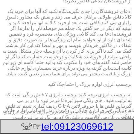
از فروشندگان مدعی فاکتور بگیرید!
ادعای فروشندگان را جدی نگیرید.نگاه نکنید که آنها برای خرید یک
کالا دقایق طولانی برایتان حرف می زنند و نقش یک مشاور دلسوز
را بازی می کنند.کافی است بعد ازخرید کالا به آنها مراجعه کنید و
ببینید که دیگر در حد گفتن یک جمله هم حوصله تان را ندارند! اگر
فروشنده ادعا می کند کالایی ویژگی های منحصربه فرد و تضمین
شده ای دارد،از او بخواهید تمام آن ویژگی ها را به صورت دقیق و
شفاف در فاکتور خریدتان بنویسد و مهر و امضا کند.این کار به شما
کمک می کند تا اگر برای کار کردن با آن وسیله دچار مشکل شدید به
راحتی بتوانید از فروشنده شکایت و درخواست خسارت کنید.اگر او
حاضر نشد گفته های خود را مکتوب کند بدانید حتما کاسه ای زیر نیم
کاسه است.این گزینه به ویژه درباره خرید سمساری لوازم خانگی
بزرگ و با قیمت بیشتر می تواند برای شما بسیار تعیین کننده باشد.
برچسب انرژی لوازم بزرگ را حتما چک کنید
به برچسب انرژی توجه کنید.برچسب انرژی ٧ فلش رنگی است که
به ترتیب طیف های رنگی سبز تیره تا قرمز تیره را در بر می
گیرد.این فلش ها با حروف لاتین A تا G ردیف گذاری شده اند.فلش
تلفن تماس فوری
لوازم خانگی رودکی,فروش اقساطی لوازم خانگی
A که به رنگ سبز تیره است معرف کمترین میزان مصرف انرژی و
رودکی
بیشترین بازدهی کالاست و فلش G که به رنگ قرمز تیره است
معرف بیشترین میزان مصرف انرژی و کمترین بازدهی است.هرچه
☞☏
tel:09123069612
درجه کیفیت مصرف انرژی وسیله به گزینه A نزدیک تر باشد وسیله