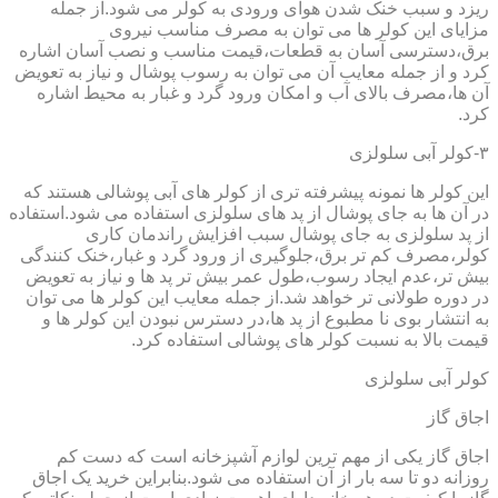
ریزد و سبب خنک شدن هوای ورودی به کولر می شود.از جمله
مزایای این کولر ها می توان به مصرف مناسب نیروی
برق،دسترسی آسان به قطعات،قیمت مناسب و نصب آسان اشاره
کرد و از جمله معایب آن می توان به رسوب پوشال و نیاز به تعویض
آن ها،مصرف بالای آب و امکان ورود گرد و غبار به محیط اشاره
کرد.
۳-کولر آبی سلولزی
این کولر ها نمونه پیشرفته تری از کولر های آبی پوشالی هستند که
در آن ها به جای پوشال از پد های سلولزی استفاده می شود.استفاده
از پد سلولزی به جای پوشال سبب افزایش راندمان کاری
کولر،مصرف کم تر برق،جلوگیری از ورود گرد و غبار،خنک کنندگی
بیش تر،عدم ایجاد رسوب،طول عمر بیش تر پد ها و نیاز به تعویض
در دوره طولانی تر خواهد شد.از جمله معایب این کولر ها می توان
به انتشار بوی نا مطبوع از پد ها،در دسترس نبودن این کولر ها و
قیمت بالا به نسبت کولر های پوشالی استفاده کرد.
کولر آبی سلولزی
اجاق گاز
اجاق گاز یکی از مهم ترین لوازم آشپزخانه است که دست کم
روزانه دو تا سه بار از آن استفاده می شود.بنابراین خرید یک اجاق