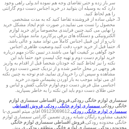
سر باز زده و حتی تقاضای وجه هم نموده اند.ولی راهی وجود
دارد که به وسیله آن بتوانید در خرید اجناس دست دوم گارانتی
را هم لحاظ کنید.
خیلی ساده از فروشنده تقاضا کنید که به مدت مشخصی
محصول را تست می نمایید.در صورت عدم ایجاد مشکل خرید
را نهایی می کنید.چنین فرایندی مخصوصاً برای خرید لوازم
الکترونیکی و دستگاه های برقی پرکاربرد مانند موبایل،لپ
تاپ و از این قبیل اجناس کاملاً می تواند مفید و عالی باشد.
حتماً قبل از خرید خوب دقت کنید.وضعیت ظاهری اجناس
خود گواهی بر کیفیت آنها می باشند.در تبیین نکات مهم درباره
خرید لوازم دست دوم و تهیه چک لیست خود حتماً باید این
نکته را نیز لحاظ کنید که خودتان شخصاً قبل از اقدام به واریز
هر وجهی در محل حاضر شده و از نزدیک جنس دست دوم را
مشاهده و سپس آن را خریداری نمایید.عدم توجه به چنین نکته
ای می تواند موجب به بار آوردن پشیمانی شود.در خرید
اجناسی مثل فرش دست دوم،لوازم خانگی،کفش و لباس و
حتی طلای دست دوم باید این نکته را به خاطر بسپارید.
سمساری لوازم خانگی رودکی
,
فروش اقساطی سمساری لوازم
خانگی رودکی
سمساری لوازم خانگی رودکی
,
فروش اقساطی
سمساری لوازم خانگی رودکی
,09123069612 آقای میثم افسری-با
تخفیف مشاوره رایگان شبانه روزی تضمین گارانتی سمساری لوازم
خانگی محدوده رودکی,
فروش اقساطی سمساری لوازم خانگی
محدوده رودکی
,
سمساری لوازم خانگی منطقه رودکی
,فروش