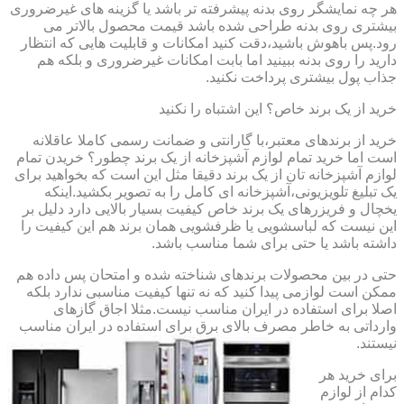
هر چه نمایشگر روی بدنه پیشرفته تر باشد یا گزینه های غیرضروری
بیشتری روی بدنه طراحی شده باشد قیمت محصول بالاتر می
رود.پس باهوش باشید،دقت کنید امکانات و قابلیت هایی که انتظار
دارید را روی بدنه ببینید اما بابت امکانات غیرضروری و بلکه هم
جذاب پول بیشتری پرداخت نکنید.
خرید از یک برند خاص؟ این اشتباه را نکنید
خرید از برندهای معتبر،با گارانتی و ضمانت رسمی کاملا عاقلانه
است اما خرید تمام لوازم آشپزخانه از یک برند چطور؟ خریدن تمام
لوازم آشپزخانه تان از یک برند دقیقا مثل این است که بخواهید برای
یک تبلیغ تلویزیونی،آشپزخانه ای کامل را به تصویر بکشید.اینکه
یخچال و فریزرهای یک برند خاص کیفیت بسیار بالایی دارد دلیل بر
این نیست که لباسشویی یا ظرفشویی همان برند هم این کیفیت را
داشته باشد یا حتی برای شما مناسب باشد.
حتی در بین محصولات برندهای شناخته شده و امتحان پس داده هم
ممکن است لوازمی پیدا کنید که نه تنها کیفیت مناسبی ندارد بلکه
اصلا برای استفاده در ایران مناسب نیست.مثلا اجاق گازهای
وارداتی به خاطر مصرف بالای برق برای استفاده در ایران مناسب
نیستند.
برای خرید هر
کدام از لوازم