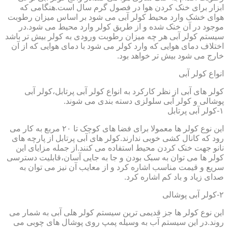
ابزار برای خنک کردن هوا در فصول گرم سال است.هنگامی که
هوای خشک وارد محیط کولر آبی می شود بر اساس میزان رطوبت
موجود در آن خنک شده و از طریق کولر وارد محیط می شود.در
سیستم کولر آبی هر چه میزان رطوبت ورودی به کولر بیش تر باشد
اختلاف دمای هوایی که وارد کولر می شود با دمای هوایی که از آن
خارج می شود بیش تر خواهد بود.
انواع کولر آبی
کولر های آبی از نظر کارکرد به انواع کولر آبی پرتابل،کولر آبی
پوشالی و کولر آبی سلولزی دسته بندی می شوند.
۱-کولر آبی پرتابل
این نوع کولر ها معمولا برای فضا های کوچک تا ۲۰ مربع به کار می
رود که کانال کشی خوبی ندارند.کولر های آبی پرتابل از پارچه های
نانو جهت خنک کردن محیط استفاده می کنند.از جمله مزایای این
کولر ها می توان به سبک بودن و جا به جایی آسان،قابلیت دسترسی
سریع و قیمت مناسب اشاره کرد و از معایب آن نیز می توان به
صدای زیاد و باد کم اشاره کرد.
۲-کولر آبی پوشالی
این نوع کولر ها جز قدیمی ترین سیستم کولر هلی آبی به شمار می
روند.در این سیستم آب به وسیله پمپ روی پوشال های چوبی می