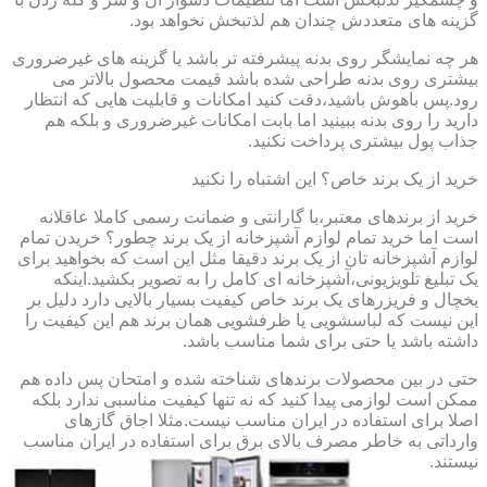
گزینه های متعددش چندان هم لذتبخش نخواهد بود.
هر چه نمایشگر روی بدنه پیشرفته تر باشد یا گزینه های غیرضروری
بیشتری روی بدنه طراحی شده باشد قیمت محصول بالاتر می
رود.پس باهوش باشید،دقت کنید امکانات و قابلیت هایی که انتظار
دارید را روی بدنه ببینید اما بابت امکانات غیرضروری و بلکه هم
جذاب پول بیشتری پرداخت نکنید.
خرید از یک برند خاص؟ این اشتباه را نکنید
خرید از برندهای معتبر،با گارانتی و ضمانت رسمی کاملا عاقلانه
است اما خرید تمام لوازم آشپزخانه از یک برند چطور؟ خریدن تمام
لوازم آشپزخانه تان از یک برند دقیقا مثل این است که بخواهید برای
یک تبلیغ تلویزیونی،آشپزخانه ای کامل را به تصویر بکشید.اینکه
یخچال و فریزرهای یک برند خاص کیفیت بسیار بالایی دارد دلیل بر
این نیست که لباسشویی یا ظرفشویی همان برند هم این کیفیت را
داشته باشد یا حتی برای شما مناسب باشد.
حتی در بین محصولات برندهای شناخته شده و امتحان پس داده هم
ممکن است لوازمی پیدا کنید که نه تنها کیفیت مناسبی ندارد بلکه
اصلا برای استفاده در ایران مناسب نیست.مثلا اجاق گازهای
وارداتی به خاطر مصرف بالای برق برای استفاده در ایران مناسب
نیستند.