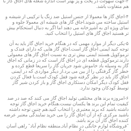
۳-جهت سهولت در پخت و پز بهتر است اندازه شعله های اجاق گاز با
هم متفاوت باشد.
۴-اجاق گاز ها معمولا از جنس استیل ضد زنگ یا ترکیبی از شیشه و
استیل ساخته می شوند.اجاق گاز های شیشه ای معمولا جلوه و
نمای ویژه ای به آشپزخانه می دهند اما اگر به دنبال استحکام بیش
تر هستید اجاق گاز های استیل را انتخاب کنید.
۵-یکی دیگر از موارد مهمی که در هنگام خرید اجاق گاز باید به آن
توجه کنید ایمنی اجاق گاز است.اجاق گاز هایی که دارای فندک و
ترموکوپل هستند ایمنی بیش تری به نسبت اجاق گاز های معمولی
دارند.ترموکوپل قطعه ای در اجاق گاز است که در زمانی که اجاق
گاز به وسیله باد خاموش شود جریان گاز را سریعا قطع کرده و
خطر گاز گرفتگی را از بین می برد.از دیگر مواردی که در ایمنی
اجاق گاز باید در نظر گرفته شود قفل کودک است.با فعال کردن
قفل کودک دیگر امکان دستکاری اجاق گاز و باز کردن شیر گاز
توسط کودکان وجود ندارد.
۶-امروزه برند های مختلفی تولید اجاق گاز می کنند که صد در صد
کیفیت تمام این برند ها یکسان نیست.هنگام خرید اجاق گاز توجه
داشته باشید که برند معتبری را انتخاب کنید.هم چنین توجه داشته
باشید مرکزی که از آن اجاق گاز را می خرید نمایندگی معتبر عرضه
کننده اجاق گاز آن برند باشد.
"فروشگاه لوازم خانگی در نظام آباد,منطقه نظام آباد" راهی آسان