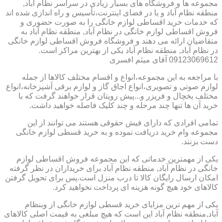
مجموعه ها و فروشگاه های بسیار زیادی در سراسر نظام آباد,
منطقه نظام آباد و یا در فضای اینترنت،تأسیس و راه اندازی شده اند
که خدمات خرید اقساطی لوازم خانگی را به صورت حضوری و
فروش اقساطی لوازم خانگی در نظام آباد, منطقه نظام آباد به
متقاضیان ارائه می دهند و فروشگاه فروش اقساطی لوازم خانگی
در نظام آباد, منطقه نظام آباد یکی از بهترین مراکز است.
09123069612 آقای میثم افسری
با مراجعه به این مجموعه،انواع و اقسام مختلف کالاها از جمله
لوازم صوتی و تصویری،انواع اجاق گاز و لوازم برقی آشپزخانه،انواع
مختلف یخچال و فریزر و...پیش رویتان قرار خواهند گرفت که با
خرید آن ها تنها چند مرحله و چند کلیک فاصله خواهید داشت.
تمامی افرادی که دارای فیش حقوقی هستند می توانند از این
مجموعه وام خرید دریافت نموده و به خرید قسطی لوازم خانگی
دست بزنند.
یکی از مهمترین خدماتی که این مجموعه فروش اقساطی لوازم
خانگی در نظام آباد, منطقه نظام آباد برای خریداران در نظر گرفته
امکان ارسال رایگان کالا تا درب منزل است.پس برای تحویل گرفتن
کالاهای خود هیچ گونه هزینه ای پرداخت نخواهید کرد.
یکی از مهم ترین مزایای خرید قسطی لوازم خانگی از وبنظام
آباد,منطقه نظام آباد این است که هیچ مبلغی به قیمت اصلی کالاهای