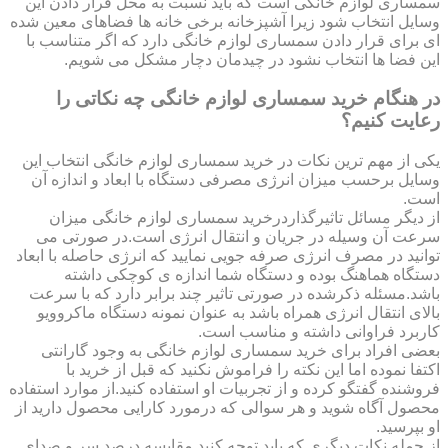
سمساری لوازم خانگی است که باید نسبت به محل قرار دادن این
وسایل انتخاب شود زیرا آشپزخانه برخی خانه ها فضاهای معین شده
ای برای قرار دادن سمساری لوازم خانگی دارد که اگر متناسب با
این فضا ها انتخاب نشود در چیدمان دچار مشکل می شویم.
در هنگام خرید سمساری لوازم خانگی چه نکاتی را
رعایت کنیم؟
یکی از مهم ترین نکات در خرید سمساری لوازم خانگی انتخاب این
وسایل برحسب میزان انرژی مصرفی دستگاه با ابعاد و اندازه آن
است.
از دیگر مسائل تاثیرگذاردرخرید سمساری لوازم خانگی میزان
سرعت آن وسیله در جریان و انتقال انرژی است.در صورتی می
توانید در مصرف انرژی صرفه جویی نمایید که انرژی حاصله با ابعاد
دستگاه هماهنگ بوده و دستگاه شما اندازه ی کوچکی داشته
باشد.مسئله ذکرشده در صورتی تاثیر چند برابر دارد که با سرعت
بالای انتقال انرژی همراه باشد به عنوان نمونه دستگاه ماکروویو
کاربرد فراوانی داشته و مناسب است.
بعضی افراد برای خرید سمساری لوازم خانگی به وجود گارانتی
اکتفا نموده اما این نکته را فراموش نکنید که قبل از خرید با
فروشنده گفتگو کرده و از تجربیات او استفاده کنید.از موارد استفاده
محصول آگاه شوید و هر سوالی که درمورد کارایی محصول دارید از
او بپرسید.
از جمله نکات دیگری که باید توجه کنید مقایسه درصد سر و صدای