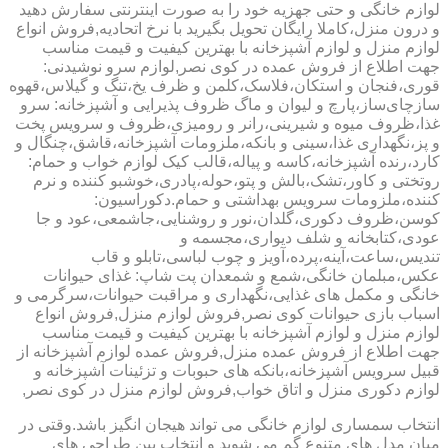
لوازم خانگی و حتی جهزیه خود را به صورت اینترنتی سفارش دهید
و درون منزل،کاملا رایگان تحویل بگیرید با نرخ اتحادیه,فروش انواع
لوازم منزل و لوازم آشپزخانه با بهترین کیفیت و قیمت مناسب
جهت اطلاع از فروش عمده در کوی نصر,لوازم سرو نوشیدنی:
قوری،فنجان و استکان،فلاسک،کلمن و ظرف یخ،تنگ و گیلاس،قهوه
سازچای‌ساز،پارچ و لیوان و ماگ ظروف پذیرایی و آشپزخانه: سرو
غذا،ظروف میوه و شیرینی،رانر و رومیزی،ظروف و سرویس پخت
و پز،نگهداری غذا،سینی و بانکه،ملزومات آشپزخانه،قاشق،چنگال و
کارد،رنده آشپزخانه،کاسه و پیاله،قالب کیک لوازم خواب و حمام:
روتختی و کاور،تشک،بالش و پتو،حوله،پادری،خوشبو کننده و نرم
کننده،ملزومات سرویس بهداشتی و حمام.دکوراسیون:
کوسن،ظروف دکوری،گلدان،نور و روشنایی،جاشمعی،عود و جا
عودی،کتابخانه و شلف دیواری،مجسمه و
تندیس،ساعت،آینه،پرده،آویز و چوب لباسی،تابلو و قاب
عکس،مبلمان خانگی،شمع و شمعدان پت شاپ: غذای حیوانات
خانگی و مکمل های غذایی،نگهداری و مراقبت حیوانات،سرگرمی و
اسباب بازی حیوانات کوی نصر,فروش لوازم منزل,فروش انواع
لوازم منزل و لوازم آشپزخانه با بهترین کیفیت و قیمت مناسب
جهت اطلاع از فروش عمده منزل,فروش عمده لوازم آشپزخانه از
قبیل سرویس آشپزخانه،بانکه های حبوبات و تزئینات آشپزخانه و
لوازم دکوری منزل و اتاق خواب,فروش لوازم منزل در کوی نصر,
انتخاب سمساری لوازم خانگی می تواند هیجان انگیز باشد.وقتی در
میان مدل های متنوع گم می شوید و انتخاب بین طراحی های