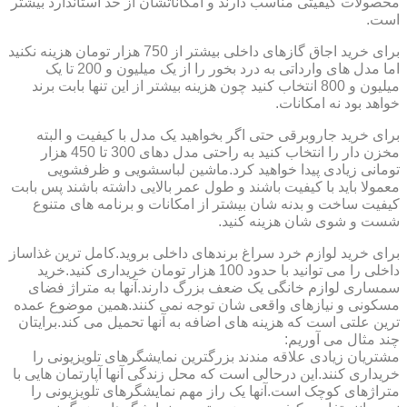
محصولات کیفیتی مناسب دارند و امکاناتشان از حد استاندارد بیشتر
است.
برای خرید اجاق گازهای داخلی بیشتر از 750 هزار تومان هزینه نکنید
اما مدل های وارداتی به درد بخور را از یک میلیون و 200 تا یک
میلیون و 800 انتخاب کنید چون هزینه بیشتر از این تنها بابت برند
خواهد بود نه امکانات.
برای خرید جاروبرقی حتی اگر بخواهید یک مدل با کیفیت و البته
مخزن دار را انتخاب کنید به راحتی مدل دهای 300 تا 450 هزار
تومانی زیادی پیدا خواهید کرد.ماشین لباسشویی و ظرفشویی
معمولا باید با کیفیت باشند و طول عمر بالایی داشته باشند پس بابت
کیفیت ساخت و بدنه شان بیشتر از امکانات و برنامه های متنوع
شست و شوی شان هزینه کنید.
برای خرید لوازم خرد سراغ برندهای داخلی بروید.کامل ترین غذاساز
داخلی را می توانید با حدود 100 هزار تومان خریداری کنید.خرید
سمساری لوازم خانگی یک ضعف بزرگ دارند.آنها به متراژ فضای
مسکونی و نیازهای واقعی شان توجه نمی کنند.همین موضوع عمده
ترین علتی است که هزینه های اضافه به آنها تحمیل می کند.برایتان
چند مثال می آوریم:
مشتریان زیادی علاقه مندند بزرگترین نمایشگرهای تلویزیونی را
خریداری کنند.این درحالی است که محل زندگی آنها آپارتمان هایی با
متراژهای کوچک است.آنها یک راز مهم نمایشگرهای تلویزیونی را