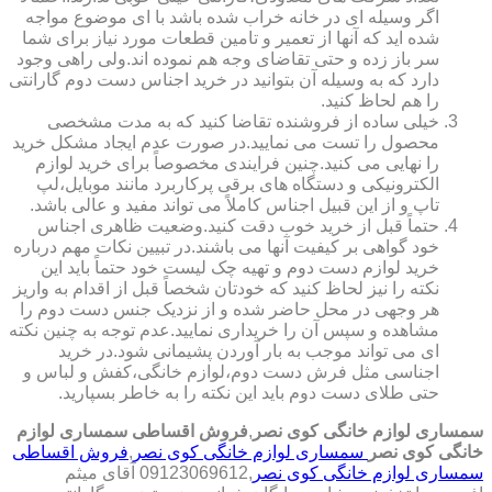
اگر وسیله ای در خانه خراب شده باشد با ای موضوع مواجه
شده اید که آنها از تعمیر و تامین قطعات مورد نیاز برای شما
سر باز زده و حتی تقاضای وجه هم نموده اند.ولی راهی وجود
دارد که به وسیله آن بتوانید در خرید اجناس دست دوم گارانتی
را هم لحاظ کنید.
خیلی ساده از فروشنده تقاضا کنید که به مدت مشخصی
محصول را تست می نمایید.در صورت عدم ایجاد مشکل خرید
را نهایی می کنید.چنین فرایندی مخصوصاً برای خرید لوازم
الکترونیکی و دستگاه های برقی پرکاربرد مانند موبایل،لپ
تاپ و از این قبیل اجناس کاملاً می تواند مفید و عالی باشد.
حتماً قبل از خرید خوب دقت کنید.وضعیت ظاهری اجناس
خود گواهی بر کیفیت آنها می باشند.در تبیین نکات مهم درباره
خرید لوازم دست دوم و تهیه چک لیست خود حتماً باید این
نکته را نیز لحاظ کنید که خودتان شخصاً قبل از اقدام به واریز
هر وجهی در محل حاضر شده و از نزدیک جنس دست دوم را
مشاهده و سپس آن را خریداری نمایید.عدم توجه به چنین نکته
ای می تواند موجب به بار آوردن پشیمانی شود.در خرید
اجناسی مثل فرش دست دوم،لوازم خانگی،کفش و لباس و
حتی طلای دست دوم باید این نکته را به خاطر بسپارید.
سمساری لوازم خانگی کوی نصر
,
فروش اقساطی سمساری لوازم
خانگی کوی نصر
سمساری لوازم خانگی کوی نصر
,
فروش اقساطی
سمساری لوازم خانگی کوی نصر
,09123069612 آقای میثم