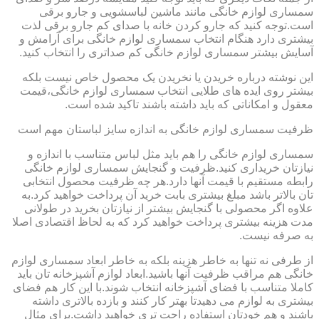
سمساری لوازم خانگی مانند ماشین لباسشویی و جارو برقی
است.توجه کنید که جارو کردن خانه با صدای کم جارو برقی لذت
بیشتری دارد هنگام انتخاب سمساری لوازم خانگی برای آرامش و
آسایش بیشتر سمساری لوازم خانگی کم صداتری را انتخاب کنید.
این نوشته درباره خریدن یا نخریدن یک محصول خاص نیست بلکه
بیشتر روی ایده های طلایی انتخاب سمساری لوازم خانگی،قیمت
معقول و امکاناتی که باید داشته باشند تاکید شده است.
ظرفیت سمساری لوازم خانگی به اندازه سایز لباستان مهم است
سمساری لوازم خانگی را هم باید مثل لباس متناسب با اندازه و
نیازتان خریداری کنید.ظرفیت و گنجایش سمساری لوازم خانگی
رابطه مستقیم با قیمت آنها دارد.هر چه ظرفیت محصول انتخابی
تان بالاتر باشد مبلغ بیشتری بابت خرید آن پرداخت خواهید کرد.به
علاوه اگر محصولی با گنجایش بیشتر از نیازتان بخرید در طولانی
مدت هزینه بیشتری پرداخت خواهید کرد که به لحاظ اقتصادی اصلا
به صرفه نیست.
از طرفی نه تنها به خاطر هزینه بلکه به خاطر ابعاد سمساری لوازم
خانگی هم مراقب ظرفیت آنها باشید.ابعاد لوازم آشپزخانه تان باید
کاملا متناسب با فضای آشپزخانه انتخاب شوند.با این کار هم فضای
بیشتری به لوازم می دهیدتا بهتر کار کنند و بازده بالاتری داشته
باشند و هم خودتان استفاده راحت تری خواهید داشت.برای مثال