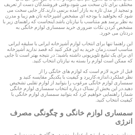
مختلف برای تان سخت می شود،وقتی فروشندگان دست از تعریف
و تمجید از مدل تازه به بازار آمده برنمی دارند.کار جایی سخت می
شود که بخواهید با بودجه ای مشخص آشپزخانه تان هم زیبا و مدرن
به نظر برسد هم متناسب با نیازتان باشد.اینجاست که راهنمای زیر با
مشخص کردن نکات ضروری خرید سمساری لوازم خانگی به
دردتان می خورد.
این راهنما تنها برای انتخاب لوازم آشپزخانه ایرانی با سلیقه ایرانی
مناسب است.زمان خرید به این فکر کنید که قصد ندارید آشپزخانه
ای برای یک تبلیغ تلویزیونی داشته باشید؛ در نتیجه بهتر است تا جایی
که ممکن است لوازم را بسته به نیازتان انتخاب کنید.
قبل از خرید لازم است که لوازم های خانگی را از
نظرعملکرد،اندازه،کاربرد و کیفیت با یکدیگر مقایسه کنید و
سمساری لوازم خانگی مرغوب را بتوانید از لوازم تقلبی تشخیص
دهید.در این بخش از نمناک درباره انتخاب سمساری لوازم خانگی
شمارا راهنمایی خواهیم کرد که بتوانید سمساری لوازم خانگی با
کیفیت انتخاب کنید.
سمساری لوازم خانگی و چگونگی مصرف
انرژی
میزان بهره وری انرژی ازعوامل مهم در هنگام خرید سمساری