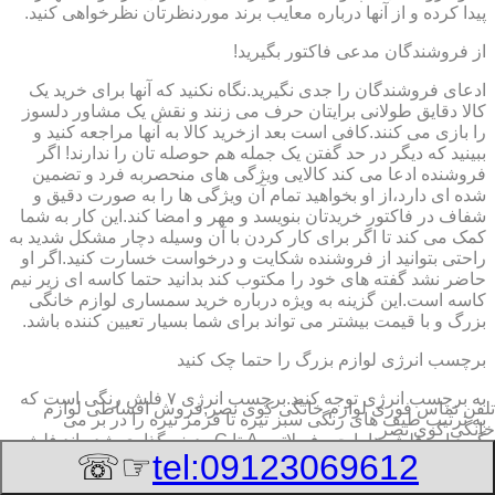
پیدا کرده و از آنها درباره معایب برند موردنظرتان نظرخواهی کنید.
از فروشندگان مدعی فاکتور بگیرید!
ادعای فروشندگان را جدی نگیرید.نگاه نکنید که آنها برای خرید یک
کالا دقایق طولانی برایتان حرف می زنند و نقش یک مشاور دلسوز
را بازی می کنند.کافی است بعد ازخرید کالا به آنها مراجعه کنید و
ببینید که دیگر در حد گفتن یک جمله هم حوصله تان را ندارند! اگر
فروشنده ادعا می کند کالایی ویژگی های منحصربه فرد و تضمین
شده ای دارد،از او بخواهید تمام آن ویژگی ها را به صورت دقیق و
شفاف در فاکتور خریدتان بنویسد و مهر و امضا کند.این کار به شما
کمک می کند تا اگر برای کار کردن با آن وسیله دچار مشکل شدید به
راحتی بتوانید از فروشنده شکایت و درخواست خسارت کنید.اگر او
حاضر نشد گفته های خود را مکتوب کند بدانید حتما کاسه ای زیر نیم
کاسه است.این گزینه به ویژه درباره خرید سمساری لوازم خانگی
بزرگ و با قیمت بیشتر می تواند برای شما بسیار تعیین کننده باشد.
برچسب انرژی لوازم بزرگ را حتما چک کنید
به برچسب انرژی توجه کنید.برچسب انرژی ٧ فلش رنگی است که
تلفن تماس فوری
لوازم خانگی کوی نصر,فروش اقساطی لوازم
به ترتیب طیف های رنگی سبز تیره تا قرمز تیره را در بر می
خانگی کوی نصر
گیرد.این فلش ها با حروف لاتین A تا G ردیف گذاری شده اند.فلش
☞☏
tel:09123069612
A که به رنگ سبز تیره است معرف کمترین میزان مصرف انرژی و
بیشترین بازدهی کالاست و فلش G که به رنگ قرمز تیره است