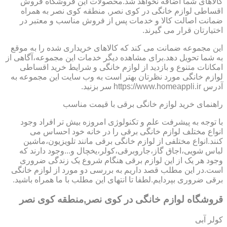
کالاهای شما اضافه نخواهد شد.محصولات این فروشگاه فروش
اقساطی لوازم خانگی در کوی نصر, منطقه کوی نصر به همراه
ضمانت اصالت کالا و خدمات پس از فروش مناسب و معتبر در
اختیارتان قرار می گیرند.
این مجموعه ضمانت می کند که کالاهای خریداری شده را به موقع
به شما تحویل دهد.برای مشاهده دیگر خدمات این مجموعه،آگاهی از
امکانات متنوع و بازدید از لوازم خانگی و شرایط خرید اقساطی
لوازم خانگی مورد نظرتان بهتر است به وب سایت این مجموعه به
آدرس https://www.homeappli.ir سر بزنید.
راهنمای خرید لوازم خانگی برقی با قیمت مناسب
با توجه به پیشرفت علم و تکنولوژی امروزه بیش تر افراد وجود
انواع مختلف لوازم خانگی برقی را در خانه خود احساس می
کنند.انواع مختلفی از لوازم خانگی برقی مانند تلویزیون،ماشین
لباس شویی،اجاق گاز،جاروبرقی،کولر،یخچال و...وجود دارند که
وجود هر یک از این لوازم برقی هنگام شروع یک زندگی ضروری
است.در این مطلب قصد داریم به بررسی دو مورد از لوازم خانگی
برقی ضروری بپردایم.لطفا تا انتهای این مطلب با ما همراه باشید.
قروشگاه لوازم خانگی در کوی نصر,منطقه کوی نصر
کولر آبی