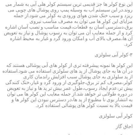
این نوع کولر ها جز قدیمی ترین سیستم کولر هلی آبی به شمار می
روند.در این سیستم آب به وسیله پمپ روی پوشال های چوبی می
ریزد و سبب خنک شدن هوای ورودی به کولر می شود.از جمله
مزایای این کولر ها می توان به مصرف مناسب نیروی
برق،دسترسی آسان به قطعات،قیمت مناسب و نصب آسان اشاره
کرد و از جمله معایب آن می توان به رسوب پوشال و نیاز به تعویض
آن ها،مصرف بالای آب و امکان ورود گرد و غبار به محیط اشاره
کرد.
۳-کولر آبی سلولزی
این کولر ها نمونه پیشرفته تری از کولر های آبی پوشالی هستند که
در آن ها به جای پوشال از پد های سلولزی استفاده می شود.استفاده
از پد سلولزی به جای پوشال سبب افزایش راندمان کاری
کولر،مصرف کم تر برق،جلوگیری از ورود گرد و غبار،خنک کنندگی
بیش تر،عدم ایجاد رسوب،طول عمر بیش تر پد ها و نیاز به تعویض
در دوره طولانی تر خواهد شد.از جمله معایب این کولر ها می توان
به انتشار بوی نا مطبوع از پد ها،در دسترس نبودن این کولر ها و
قیمت بالا به نسبت کولر های پوشالی استفاده کرد.
کولر آبی سلولزی
اجاق گاز