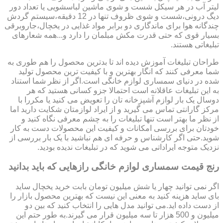
لیتر آب در هر سیکل شست و شوی ماشین لباسشویی یا تعداد دور
دیگ درونی،شست و شوی ظروف تنها در 12 دقیقه،سیستم گردش
چندگانه هوا برای ماندگاری دو برابر مواد غذایی در یخچال،جاروبرقی
بسیار قوی که حتی قدرت مکش مبلمان را دارد و...همه شعارهای
تبلیغاتی هستند.
طراحان تبلیغات آموزش دیده اند تا بدترین محصول را هم طوری به
شما معرفی کنند که انگار بهترین و با کیفیت ترین محصول تولید
شده در دنیای سمساری لوازم خانگی است.اگر از نظر شما استناد
به این تبلیغات عاقلانه است احتمالا جزو کسانی هستید که هر
دوسال یک بار لوازم آشپزخانه تان را تعویض می کنید یا مکررا با
مرکز گارانتی تماس می گیرید و از ایراد لوازمتان شکایت دارید اما
از نظر ما بهتر است تنها تبلیغات را به چشم معرفی نگاه کنید و
خودتان برای بررسی امکانات و کیفیت این محصولات دست به کار
شوید.حتی اگر کارشناس و حرفه ای هم نباشید با یک بار بررسی از
نزدیک متوجه ایراداتی می شوید که در تبلیغات ندیده بودید.
رنج قیمت سمساری لوازم خانگی رازهایی که باید بدانید
اگر نمی توانید چهار یا شش میلیون تومان بابت خرید یخچال ساید
بای ساید هزینه کنید به معنی این نیست که بهترین محصول بازار را
از دست داده اید.می توانید مدل هایی را انتخاب کنید که بین دو
میلیون و 500 هزار تا سه میلیون قرار می گیرند.به طور حتم این