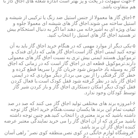
۳-جهت سهولت در پخت و پز بهتر است اندازه شعله های اجاق گاز با
هم متفاوت باشد.
۴-اجاق گاز ها معمولا از جنس استیل ضد زنگ یا ترکیبی از شیشه و
استیل ساخته می شوند.اجاق گاز های شیشه ای معمولا جلوه و
نمای ویژه ای به آشپزخانه می دهند اما اگر به دنبال استحکام بیش
تر هستید اجاق گاز های استیل را انتخاب کنید.
۵-یکی دیگر از موارد مهمی که در هنگام خرید اجاق گاز باید به آن
توجه کنید ایمنی اجاق گاز است.اجاق گاز هایی که دارای فندک و
ترموکوپل هستند ایمنی بیش تری به نسبت اجاق گاز های معمولی
دارند.ترموکوپل قطعه ای در اجاق گاز است که در زمانی که اجاق
گاز به وسیله باد خاموش شود جریان گاز را سریعا قطع کرده و
خطر گاز گرفتگی را از بین می برد.از دیگر مواردی که در ایمنی
اجاق گاز باید در نظر گرفته شود قفل کودک است.با فعال کردن
قفل کودک دیگر امکان دستکاری اجاق گاز و باز کردن شیر گاز
توسط کودکان وجود ندارد.
۶-امروزه برند های مختلفی تولید اجاق گاز می کنند که صد در صد
کیفیت تمام این برند ها یکسان نیست.هنگام خرید اجاق گاز توجه
داشته باشید که برند معتبری را انتخاب کنید.هم چنین توجه داشته
باشید مرکزی که از آن اجاق گاز را می خرید نمایندگی معتبر عرضه
کننده اجاق گاز آن برند باشد.
"فروشگاه لوازم خانگی در کوی نصر,منطقه کوی نصر" راهی آسان