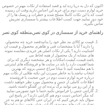
اکنون که دل به دریا زده اید و قصد استفاده از نکات مهم در خصوص
خرید لوازم دست دوم برای خرید این اجناس دارید،وقت آن رسیده
است که با این نکات کاملاً مسلح شده و خطرات و ریسک ها را از
خود دور نمایید.جهت کسب اطلاعات بیشتر با سمساری تجریش
تماس بگیرید.
راهنمای خرید از سمساری در کوی نصر,منطقه کوی نصر
قیمت نو کالای مد نظر خود را بدانیدقصد خرید چه محصولی
را دارید؟ آیا با مشخصات فنی و ظاهری محصول و قیمت آن
آشناییت دارید؟ یکی از نکات اصلی هر خریدی،مقایسه نمونه
های مشابه از یک محصول از همه لحاظ می
باشد.قیمت،کیفیت،امکانات و هر مشخصه دیگری که برای
شما اهمیت دارد را باید در سایت ها و فروشگاه های اینترنتی
با هم مقایسه کنید تا مبادا سراغ جنسی بروید که بهترین
انتخاب نباشد.با به خاطر سپردن این نکته طلایی از نکات مهم
درباره خرید لوازم دست دوم در حین صحبت با فروشنده
اطلاعات کاملی از جنس و محصول مورد نظر خواهید داشت
و از این رو می توانید برگ برنده ای در گفتگو داشته باشید.
گارانتی جنس را فراموش نکنید.حتماً با خود تصورمی نمایید
که مگر اجناس دست دوم هم گارانتی دارند؟ در پاسخ این
سؤال باید عرض کنیم که در ایران حتی کالاهای نو هم به جز
تعداد شرکت های معدودی،گارانتی خیلی خوبی ندارند.احتمالاً