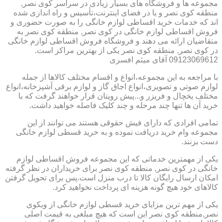
مجموعه ها و فروشگاه های بسیار زیادی در سراسر کوی نصر,
منطقه کوی نصر و یا در فضای اینترنت،تأسیس و راه اندازی شده
اند که خدمات خرید اقساطی لوازم خانگی را به صورت حضوری و
فروش اقساطی لوازم خانگی در کوی نصر, منطقه کوی نصر به
متقاضیان ارائه می دهند و فروشگاه فروش اقساطی لوازم خانگی
در کوی نصر, منطقه کوی نصر یکی از بهترین مراکز است.
09123069612 آقای میثم افسری
با مراجعه به این مجموعه،انواع و اقسام مختلف کالاها از جمله
لوازم صوتی و تصویری،انواع اجاق گاز و لوازم برقی آشپزخانه،انواع
مختلف یخچال و فریزر و...پیش رویتان قرار خواهند گرفت که با
خرید آن ها تنها چند مرحله و چند کلیک فاصله خواهید داشت.
تمامی افرادی که دارای فیش حقوقی هستند می توانند از این
مجموعه وام خرید دریافت نموده و به خرید قسطی لوازم خانگی
دست بزنند.
یکی از مهمترین خدماتی که این مجموعه فروش اقساطی لوازم
خانگی در کوی نصر, منطقه کوی نصر برای خریداران در نظر گرفته
امکان ارسال رایگان کالا تا درب منزل است.پس برای تحویل گرفتن
کالاهای خود هیچ گونه هزینه ای پرداخت نخواهید کرد.
یکی از مهم ترین مزایای خرید قسطی لوازم خانگی از وبکوی
نصر,منطقه کوی نصر این است که هیچ مبلغی به قیمت اصلی