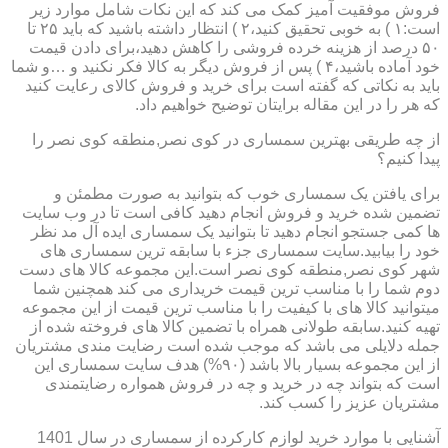
فروش موفقیت آمیز کمک می کند که این نکات شامل موارد زیر
است:۱ ) به خوبی تحقیق کنید،۲ ) انتظار داشته باشید که باید ۲۵ تا
۵۰ درصد از هزینه خرده فروشی را کاهش دهید،برای دادن قیمت
خود آماده باشید،۴ ) پس از فروش دیگر به کالا فکر نکنید و …و شما
باید به نکاتی که گفته است برای خرید و فروش کالای رعایت کنید
که هر را در این مقاله برایتان توضیح خواهیم داد.
از چه طریقی بهترین سمساری در کوی نصر,منطقه کوی نصر را
پیدا کنیم؟
برای یافتن یک سمساری خوب که بتوانید به صورت مطمئن و
تضمین شده خرید و فروش انجام دهید کافی است تا در وب سایت
ها کمی جستجو انجام دهید تا بتوانید یک سمساری ایده آل مد نظر
خود را بیابید.سایت سمساری جزء با سابقه ترین سمساری های
شهر کوی نصر,منطقه کوی نصر است.این مجموعه کالا های دست
دوم شما را با مناسب ترین قیمت خریداری می کند همچنین شما
میتوانید کالا های با کیفیت را با مناسب ترین قیمت از این مجموعه
تهیه کنید.سابقه طولانی همراه با تضمین کالا های فروخته شده از
جمله دلایلی می باشد که موجب شده است رضایت مندی مشتریان
از این مجموعه بسیار بالا باشد (۹۰%) هدف سایت سمساری این
است که بتواند چه در خرید و چه در فروش همواره رضایتمندی
مشتریان عزیز را کسب کند.
آشنایی با موارد خرید لوازم کارکرده از سمساری در سال 1401