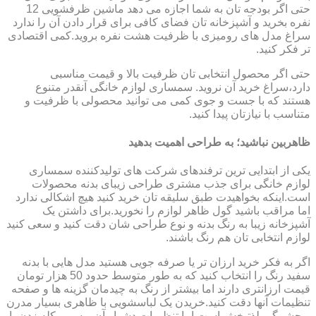
حتی اگر بودجه تان به شما اجازه می دهد ماشین ظرفشویی 12
نفره بخرید و آشپزخانه تان فضای کافی برای قرار دادن آن را ندارد
سراغ مدل های رومیزی با ظرفیت هشت نفره بروید.کمی اقتصادی
تر فکر کنید.
حتی اگر محصول انتخابی تان ظرفیت بالا و قیمت مناسبی
دارد،سراغ خرید آن نروید. سمساری لوازم خانگی آنقدر متنوع
هستند که با جست و جوی کمی می توانید محصولی با ظرفیت و
متناسب با نیازتان پیدا کنید.
ظاهربین نباشید؛ به طراحی اهمیت بدهید
یکی از ابتدایی ترین ترفندهای شرکت های تولیدکننده سمساری
لوازم خانگی برای جذب مشتری طراحی زیبای بدنه محصولات
است.اینکه بخواهیدت طبق سلیقه تان خرید کنید هیچ اشکالی ندارد
اما مراقب باشید گول ظاهر لوازم را نخورید.برای داشتن یک
آشپزخانه زیبا به رنگ بدنه و نوع طراحی شان دقت کنید و سعی کنید
لوازم انتخابی تان هم رنگ باشند.
اگر به فکر خرید ارزان تر یا صرفه جویی هستید مدل هایی با بدنه
سفید رنگ را انتخاب کنید که به طور متوسط حدود 50 هزار تومان
قیمت ارزانتری دارند اما بیشتر از رنگ به چیدمان گزینه ها و صفحه
تنظیمات آنها دقت کنید.خریدن یک لباسشویی با ظاهری بسیار مدرن
و چشمگیر لذتبخش است اما تنظیمات دشوار آن و سر و کله زدن با