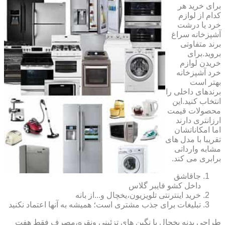
برای خرید هر
کدام از لوازم
خرد یا درشت
آشپزخانه سراغ
برند متفاوتی
بروید.برای
خریدن لوازم
خرد آشپزخانه
بهتر است
برندهای داخلی را
انتخاب کنید.این
محصولات قیمت
ارزانتری دارند
اما امکاناتشان
تقریبا با مدل های
مشابه وارداتی
برابری می کند.
جاقاشق
داخل کشو فایبر گلاس
خرید اینترنتی تلویزیون،یخچال و...از بانه
تبلیغات برای جذب مشتری است؛ همیشه به آنها اعتماد نکنید
طراحی بدنه یخچال با نگین های تزئینی ونقره،مصرف فقط هفت