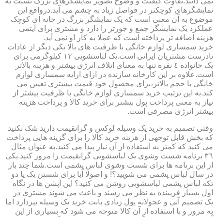
نمی دانند.تفاوت کیفیت و وضوح تصویر نمایشگرهای بزرگ نسبت به
نمایشگرهای کوچکتر در فواصل زیاد به چشم می آید.درواقع این
موضوع به آن معنی است که یک نمایشگر بزرگ در خانه ای کوچک
عملکرد یک نمایشگر جمع و جورتر را دارد و مشتری برای آیتمی
هزینه اضافه تر پرداخته است که عملا به کار او نمی آید.
خرید سمساری لوازم خانگی با ظرفیت های بالا یکی دیگر از عادات
نادرست مشتریان ایرانی است.یک لباسشویی ١٢ کیلوگرمی برای
یک خانواده ٤ نفره تنها به معنای اتلاف انرژی بیشتر و هزینه بالاتر
است.علاوه بر این کارخانه سازنده در ازای ارایه سمساری لوازم
خانگی با حجم بالاتر،برای محصول خود قیمت بیشتری تعیین می
کند.به این ترتیب خرید سمساری لوازم خانگی با ظرفیت بیشتر از
نیاز به معنی پرداخت پول بیشتر برای خرید کالا و پرداخت هزینه
بیشتر انرژی مصرفی است.
وقتی تصمیم به خرید یک وسیله لوکس و گرانقیمت دارید شک نکنید
که بخش قابل توجهی از هزینه خرید کالا را برای گزینه هایی پرداخت
می کنید که کمتر به استفاده از آن نیاز پیدا می کنید.به عنوان مثال
٣٦ برنامه شست وشوی یک لباسشویی گرانقیمت را مرور کنید.یکی
از این برنامه ها برای شست وشوی لباس پشمی است.شما چند بار
در سال لباس پشمی می شویید؟! و اصولا آیا برای شستن یک یا دو
تکه لباس پشمی لباسشویی روشن می کنید؟ این آپشن ها در نگاه
اول بسیار فریبنده به نظر می رسند و باعث می شوند مشتری در
یک تصمیم آنی و عجولانه پول زیادی بابت خرید یک وسیله بپردازد اما
به مرور و با استفاده از آن کالا متوجه می شود که بسیاری از این