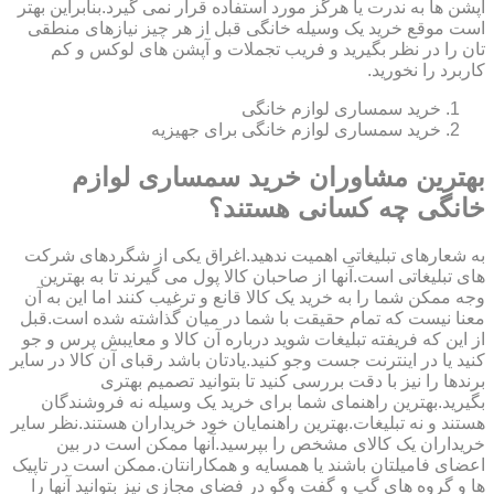
آپشن ها به ندرت یا هرگز مورد استفاده قرار نمی گیرد.بنابراین بهتر
است موقع خرید یک وسیله خانگی قبل از هر چیز نیازهای منطقی
تان را در نظر بگیرید و فریب تجملات و آپشن های لوکس و کم
کاربرد را نخورید.
خرید سمساری لوازم خانگی
خرید سمساری لوازم خانگی برای جهیزیه
بهترین مشاوران خرید سمساری لوازم
خانگی چه کسانی هستند؟
به شعارهای تبلیغاتی اهمیت ندهید.اغراق یکی از شگردهای شرکت
های تبلیغاتی است.آنها از صاحبان کالا پول می گیرند تا به بهترین
وجه ممکن شما را به خرید یک کالا قانع و ترغیب کنند اما این به آن
معنا نیست که تمام حقیقت با شما در میان گذاشته شده است.قبل
از این که فریفته تبلیغات شوید درباره آن کالا و معایبش پرس و جو
کنید یا در اینترنت جست وجو کنید.یادتان باشد رقبای آن کالا در سایر
برندها را نیز با دقت بررسی کنید تا بتوانید تصمیم بهتری
بگیرید.بهترین راهنمای شما برای خرید یک وسیله نه فروشندگان
هستند و نه تبلیغات.بهترین راهنمایان خود خریداران هستند.نظر سایر
خریداران یک کالای مشخص را بپرسید.آنها ممکن است در بین
اعضای فامیلتان باشند یا همسایه و همکارانتان.ممکن است در تاپیک
ها و گروه های گپ و گفت وگو در فضای مجازی نیز بتوانید آنها را