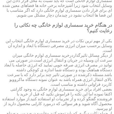
سمساری لوازم خانگی است که باید نسبت به محل قرار دادن این
وسایل انتخاب شود زیرا آشپزخانه برخی خانه ها فضاهای معین شده
ای برای قرار دادن سمساری لوازم خانگی دارد که اگر متناسب با
این فضا ها انتخاب نشود در چیدمان دچار مشکل می شویم.
در هنگام خرید سمساری لوازم خانگی چه نکاتی را
رعایت کنیم؟
یکی از مهم ترین نکات در خرید سمساری لوازم خانگی انتخاب این
وسایل برحسب میزان انرژی مصرفی دستگاه با ابعاد و اندازه آن
است.
از دیگر مسائل تاثیرگذاردرخرید سمساری لوازم خانگی میزان
سرعت آن وسیله در جریان و انتقال انرژی است.در صورتی می
توانید در مصرف انرژی صرفه جویی نمایید که انرژی حاصله با ابعاد
دستگاه هماهنگ بوده و دستگاه شما اندازه ی کوچکی داشته
باشد.مسئله ذکرشده در صورتی تاثیر چند برابر دارد که با سرعت
بالای انتقال انرژی همراه باشد به عنوان نمونه دستگاه ماکروویو
کاربرد فراوانی داشته و مناسب است.
بعضی افراد برای خرید سمساری لوازم خانگی به وجود گارانتی
اکتفا نموده اما این نکته را فراموش نکنید که قبل از خرید با
فروشنده گفتگو کرده و از تجربیات او استفاده کنید.از موارد استفاده
محصول آگاه شوید و هر سوالی که درمورد کارایی محصول دارید از
او بپرسید.
از جمله نکات دیگری که باید توجه کنید مقایسه درصد سر و صدای