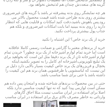
گزینه های متعددش چندان هم لذتبخش نخواهد بود.
هر چه نمایشگر روی بدنه پیشرفته تر باشد یا گزینه های غیرضروری
بیشتری روی بدنه طراحی شده باشد قیمت محصول بالاتر می
رود.پس باهوش باشید،دقت کنید امکانات و قابلیت هایی که انتظار
دارید را روی بدنه ببینید اما بابت امکانات غیرضروری و بلکه هم
جذاب پول بیشتری پرداخت نکنید.
خرید از یک برند خاص؟ این اشتباه را نکنید
خرید از برندهای معتبر،با گارانتی و ضمانت رسمی کاملا عاقلانه
است اما خرید تمام لوازم آشپزخانه از یک برند چطور؟ خریدن تمام
لوازم آشپزخانه تان از یک برند دقیقا مثل این است که بخواهید برای
یک تبلیغ تلویزیونی،آشپزخانه ای کامل را به تصویر بکشید.اینکه
یخچال و فریزرهای یک برند خاص کیفیت بسیار بالایی دارد دلیل بر
این نیست که لباسشویی یا ظرفشویی همان برند هم این کیفیت را
داشته باشد یا حتی برای شما مناسب باشد.
حتی در بین محصولات برندهای شناخته شده و امتحان پس داده هم
ممکن است لوازمی پیدا کنید که نه تنها کیفیت مناسبی ندارد بلکه
اصلا برای استفاده در ایران مناسب نیست.مثلا اجاق گازهای
وارداتی به خاطر مصرف بالای برق برای استفاده در ایران مناسب
نیستند.