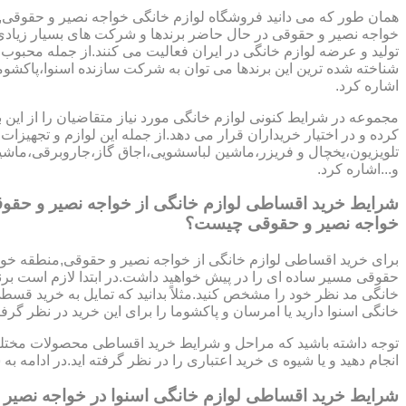
همان طور که می دانید فروشگاه لوازم خانگی خواجه نصیر و حقوقی,
خواجه نصیر و حقوقی در حال حاضر برندها و شرکت های بسیار زیادی
تولید و عرضه لوازم خانگی در ایران فعالیت می کنند.از جمله محبوب 
شناخته شده ترین این برندها می توان به شرکت سازنده اسنوا،پاکشوم
اشاره کرد.
مجموعه در شرایط کنونی لوازم خانگی مورد نیاز متقاضیان را از این ب
کرده و در اختیار خریداران قرار می دهد.از جمله این لوازم و تجهیزات 
تلویزیون،یخچال و فریزر،ماشین لباسشویی،اجاق گاز،جاروبرقی،ما
و...اشاره کرد.
شرایط خرید اقساطی لوازم خانگی از خواجه نصیر و حقو
خواجه نصیر و حقوقی چیست؟
برای خرید اقساطی لوازم خانگی از خواجه نصیر و حقوقی,منطقه خوا
حقوقی مسیر ساده ای را در پیش خواهید داشت.در ابتدا لازم است برند
خانگی مد نظر خود را مشخص کنید.مثلاً بدانید که تمایل به خرید قسط
خانگی اسنوا دارید یا امرسان و پاکشوما را برای این خرید در نظر گرفته
توجه داشته باشید که مراحل و شرایط خرید اقساطی محصولات مختلف از 
انجام دهید و یا شیوه ی خرید اعتباری را در نظر گرفته اید.در ادا
شرایط خرید اقساطی لوازم خانگی اسنوا در خواجه نصیر