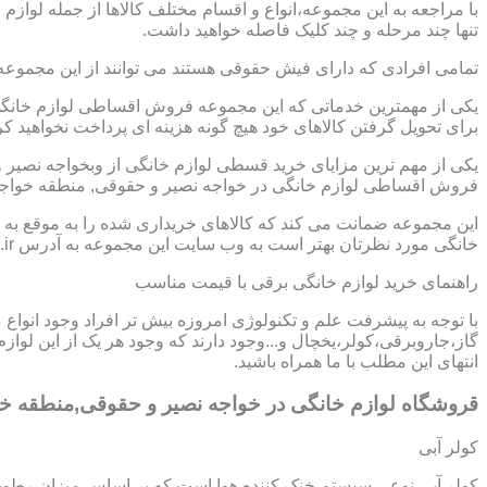
با مراجعه به این مجموعه،انواع و اقسام مختلف کالاها از جمله لوازم
تنها چند مرحله و چند کلیک فاصله خواهید داشت.
تمامی افرادی که دارای فیش حقوقی هستند می توانند از این مجموعه
یکی از مهمترین خدماتی که این مجموعه فروش اقساطی لوازم خانگی 
برای تحویل گرفتن کالاهای خود هیچ گونه هزینه ای پرداخت نخواهید کر
یکی از مهم ترین مزایای خرید قسطی لوازم خانگی از وبخواجه نصیر
فروش اقساطی لوازم خانگی در خواجه نصیر و حقوقی, منطقه خواجه ن
این مجموعه ضمانت می کند که کالاهای خریداری شده را به موقع به ش
خانگی مورد نظرتان بهتر است به وب سایت این مجموعه به آدرس https://www.homeappli.ir سر بزنید.
راهنمای خرید لوازم خانگی برقی با قیمت مناسب
با توجه به پیشرفت علم و تکنولوژی امروزه بیش تر افراد وجود انواع
گاز،جاروبرقی،کولر،یخچال و...وجود دارند که وجود هر یک از این لو
انتهای این مطلب با ما همراه باشید.
قروشگاه لوازم خانگی در خواجه نصیر و حقوقی,منطقه خ
کولر آبی
کولر آبی نوعی سیستم خنک کننده هوا است که بر اساس میزان رطوب