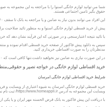
شما می توانید لوازم خانگی اسنوا را با مراجعه به این مجموعه به ص
حقوق بگیر تامین اجتماعی هستند.
این افراد می توانند بدون نیاز به ضامن و یا مراجعه به بانک تا سقف ۷۰ میلیون تومان اعتبار دریافت نموده و اقساط خود را به صورت ۶ تا ۱۲ ماهه پرداخت نمایند.
پیش از خرید قسطی لوازم خانگی اسنوا و به منظور تائید صلاحیت برای
با تائید نتیجه اعتبارسنجی و در صورتی که این فرآیند نشان دهد که خر
سپس به دانلود پیش فاکتور از صفحه خرید قسطی اقدام نموده و منتظر
مدنظرتان را به صورت اقساطی خریداری کنید.
در این صورت نیازی به ضامن نیز نخواهید داشت.تنها کافی است که ۳۰ درصد از مبلغ کل کالا را به صورت پیش پرداخت،پرداخت نموده و مابقی مبلغ را در اقساط ؟،؟؟ و یا ؟؟ ماهه بپردازید.
خرید اقساطی لوازم خانگی در خواجه نصیر و حقوقی,منط
شرایط خرید اقساطی لوازم خانگی امرسان
خرید قسطی لوازم خانگی امرسان به شیوه اعتباری از وبسایت و فرو
وبسایت این مجموعه به آدرس https://www.homeappli.ir/ ثبت نام نمایید و یک پیش فاکتور دریافت کنید.
با دریافت این پیش فاکتور به بانک قرض الحسنه مهر ایران و یا یکی