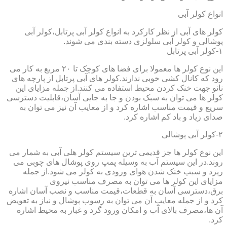
انواع کولر آبی
کولر های آبی از نظر کارکرد به انواع کولر آبی پرتابل،کولر آبی
پوشالی و کولر آبی سلولزی دسته بندی می شوند.
۱-کولر آبی پرتابل
این نوع کولر ها معمولا برای فضا های کوچک تا ۲۰ مربع به کار می
رود که کانال کشی خوبی ندارند.کولر های آبی پرتابل از پارچه های
نانو جهت خنک کردن محیط استفاده می کنند.از جمله مزایای این
کولر ها می توان به سبک بودن و جا به جایی آسان،قابلیت دسترسی
سریع و قیمت مناسب اشاره کرد و از معایب آن نیز می توان به
صدای زیاد و باد کم اشاره کرد.
۲-کولر آبی پوشالی
این نوع کولر ها جز قدیمی ترین سیستم کولر هلی آبی به شمار می
روند.در این سیستم آب به وسیله پمپ روی پوشال های چوبی می
ریزد و سبب خنک شدن هوای ورودی به کولر می شود.از جمله
مزایای این کولر ها می توان به مصرف مناسب نیروی
برق،دسترسی آسان به قطعات،قیمت مناسب و نصب آسان اشاره
کرد و از جمله معایب آن می توان به رسوب پوشال و نیاز به تعویض
آن ها،مصرف بالای آب و امکان ورود گرد و غبار به محیط اشاره
کرد.