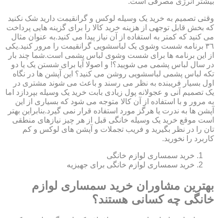
بیشتر انرژی مصرفی است.
وقتی تصمیم به خرید یک وسیله لوکس و گرانقیمت دارید شک نکنید
که بخش قابل توجهی از هزینه خرید کالا را برای گزینه هایی پرداخت
می کنید که کمتر به استفاده از آن نیاز پیدا می کنید.به عنوان مثال
٣٦ برنامه شست وشوی یک لباسشویی گرانقیمت را مرور کنید.یکی
از این برنامه ها برای شست وشوی لباس پشمی است.شما چند بار
در سال لباس پشمی می شویید؟! و اصولا آیا برای شستن یک یا دو
تکه لباس پشمی لباسشویی روشن می کنید؟ این آپشن ها در نگاه
اول بسیار فریبنده به نظر می رسند و باعث می شوند مشتری در
یک تصمیم آنی و عجولانه پول زیادی بابت خرید یک وسیله بپردازد اما
به مرور و با استفاده از آن کالا متوجه می شود که بسیاری از این
آپشن ها به ندرت یا هرگز مورد استفاده قرار نمی گیرد.بنابراین بهتر
است موقع خرید یک وسیله خانگی قبل از هر چیز نیازهای منطقی
تان را در نظر بگیرید و فریب تجملات و آپشن های لوکس و کم
کاربرد را نخورید.
خرید سمساری لوازم خانگی
خرید سمساری لوازم خانگی برای جهیزیه
بهترین مشاوران خرید سمساری لوازم
خانگی چه کسانی هستند؟