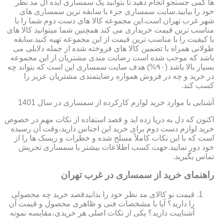
ها کمی جستجو انجام دهید تا بتوانید یک سمساری ایده آل مد نظر
خود را بیابید.سایت سمساری جزء با سابقه ترین سمساری های
شهر غرب تهران است.این مجموعه کالا های دست دوم شما را با
مناسب ترین قیمت خریداری می کند همچنین شما میتوانید کالا های
با کیفیت را با مناسب ترین قیمت از این مجموعه تهیه کنید.سابقه
طولانی همراه با تضمین کالا های فروخته شده از جمله دلایلی می
باشد که موجب شده است رضایت مندی مشتریان از این مجموعه
بسیار بالا باشد (۹۰%) هدف سایت سمساری این است که بتواند چه
در خرید و چه در فروش همواره رضایتمندی مشتریان عزیز را
کسب کند.
آشنایی با موارد خرید لوازم کارکرده از سمساری در سال 1401
اکنون که دل به دریا زده اید و قصد استفاده از نکات مهم در خصوص
خرید لوازم دست دوم برای خرید این اجناس دارید،وقت آن رسیده
است که با این نکات کاملاً مسلح شده و خطرات و ریسک ها را از
خود دور نمایید.جهت کسب اطلاعات بیشتر با سمساری تجریش
تماس بگیرید.
راهنمای خرید از سمساری در غرب تهران
قیمت نو کالای مد نظر خود را بدانیدقصد خرید چه محصولی
را دارید؟ آیا با مشخصات فنی و ظاهری محصول و قیمت آن
آشناییت دارید؟ یکی از نکات اصلی هر خریدی،مقایسه نمونه