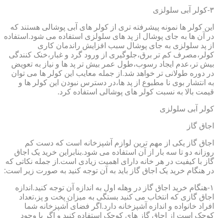
۳-کولر آبی سلولزی
این کولر ها نمونه پیشرفته تری از کولر های آبی پوشالی هستند که
در آن ها به جای پوشال از پد های سلولزی استفاده می شود.استفاده
از پد سلولزی به جای پوشال سبب افزایش راندمان کاری
کولر،مصرف کم تر برق،جلوگیری از ورود گرد و غبار،خنک کنندگی
بیش تر،عدم ایجاد رسوب،طول عمر بیش تر پد ها و نیاز به تعویض
در دوره طولانی تر خواهد شد.از جمله معایب این کولر ها می توان
به انتشار بوی نا مطبوع از پد ها،در دسترس نبودن این کولر ها و
قیمت بالا به نسبت کولر های پوشالی استفاده کرد.
کولر آبی سلولزی
اجاق گاز
اجاق گاز یکی از مهم ترین لوازم آشپزخانه است که دست کم
روزانه دو تا سه بار از آن استفاده می شود.بنابراین خرید یک اجاق
گاز با کیفیت در هر خانه دارای اهمیت زیادی است.از جمله نکاتی که
در هنگام خرید یک اجاق گاز باید به آن توجه کنید به صورت زیر است:
۱-هنگام خرید اجاق گاز در وهله اول به اندازه آن توجه کنید.اندازه
اجاق گازی که انتخاب می کنید بستگی به میزان پخت و پز،تعداد
افراد خانواده و اندازه آشپزخانه دارد.اگر فضای آشپزخانه شما
کوچک است از اجاق گاز های کوچک استفاده کنید و اگر با وجود