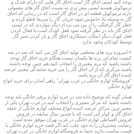
توجه کنید ایمنی اجاق گاز است.اجاق گاز هایی که دارای فندک و
ترموکوپل هستند ایمنی بیش تری به نسبت اجاق گاز های معمولی
دارند.ترموکوپل قطعه ای در اجاق گاز است که در زمانی که اجاق
گاز به وسیله باد خاموش شود جریان گاز را سریعا قطع کرده و
خطر گاز گرفتگی را از بین می برد.از دیگر مواردی که در ایمنی
اجاق گاز باید در نظر گرفته شود قفل کودک است.با فعال کردن
قفل کودک دیگر امکان دستکاری اجاق گاز و باز کردن شیر گاز
توسط کودکان وجود ندارد.
۶-امروزه برند های مختلفی تولید اجاق گاز می کنند که صد در صد
کیفیت تمام این برند ها یکسان نیست.هنگام خرید اجاق گاز توجه
داشته باشید که برند معتبری را انتخاب کنید.هم چنین توجه داشته
باشید مرکزی که از آن اجاق گاز را می خرید نمایندگی معتبر عرضه
کننده اجاق گاز آن برند باشد.
"فروشگاه لوازم خانگی در غرب تهران" راهی آسان برای خرید انواع
لوازم خانگی
همان گونه که توضیح داده شد در خرید لوازم برقی خانگی باید توجه
داشته باشید که مرکز معتبری را انتخاب کنید.در غرب تهران یکی از
معتبر ترین مراکز عرضه کننده انواع مختلف لوازم خانگی از جمله
اجاق گاز و کولر آبی است که با چندین سال سابقه در فروش
فروش اقساطی لوازم خانگی در غرب تهران موفق شده است
رضایت مشتریان را به خود جلب کند.اگر قصد خرید لوازم خانگی با
قیمت مناسب دارید حتما به فروشگاه لوازم خانگی در غرب تهران