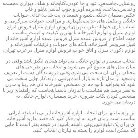
روشنایی،جاشمعی،عود و جا عودی،کتابخانه و شلف دیواری،مجسمه
و تندیس،ساعت،آینه،پرده،آویز و چوب لباسی،تابلو و قاب
عکس،مبلمان خانگی،شمع و شمعدان پت شاپ: غذای حیوانات
خانگی و مکمل های غذایی،نگهداری و مراقبت حیوانات،سرگرمی و
اسباب بازی حیوانات غرب تهران,فروش لوازم منزل,فروش انواع
لوازم منزل و لوازم آشپزخانه با بهترین کیفیت و قیمت مناسب
جهت اطلاع از فروش عمده منزل,فروش عمده لوازم آشپزخانه از
قبیل سرویس آشپزخانه،بانکه های حبوبات و تزئینات آشپزخانه و
لوازم دکوری منزل و اتاق خواب,فروش لوازم منزل در غرب تهران,
انتخاب سمساری لوازم خانگی می تواند هیجان انگیز باشد.وقتی در
میان مدل های متنوع گم می شوید و انتخاب بین طراحی های
مختلف برای تان سخت می شود،وقتی فروشندگان دست از تعریف
و تمجید از مدل تازه به بازار آمده برنمی دارند.کار جایی سخت می
شود که بخواهید با بودجه ای مشخص آشپزخانه تان هم زیبا و مدرن
به نظر برسد هم متناسب با نیازتان باشد.اینجاست که راهنمای زیر با
مشخص کردن نکات ضروری خرید سمساری لوازم خانگی به
دردتان می خورد.
این راهنما تنها برای انتخاب لوازم آشپزخانه ایرانی با سلیقه ایرانی
مناسب است.زمان خرید به این فکر کنید که قصد ندارید آشپزخانه
ای برای یک تبلیغ تلویزیونی داشته باشید؛ در نتیجه بهتر است تا جایی
که ممکن است لوازم را بسته به نیازتان انتخاب کنید.