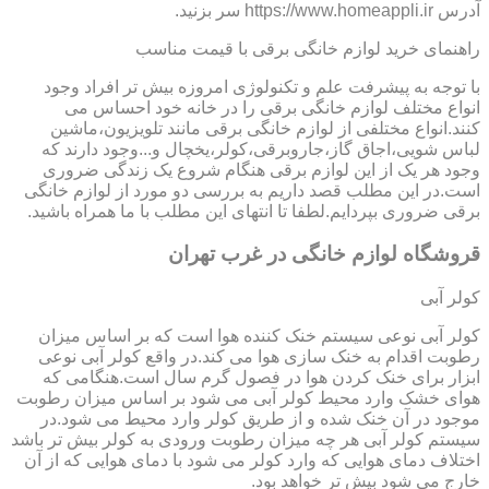
آدرس https://www.homeappli.ir سر بزنید.
راهنمای خرید لوازم خانگی برقی با قیمت مناسب
با توجه به پیشرفت علم و تکنولوژی امروزه بیش تر افراد وجود
انواع مختلف لوازم خانگی برقی را در خانه خود احساس می
کنند.انواع مختلفی از لوازم خانگی برقی مانند تلویزیون،ماشین
لباس شویی،اجاق گاز،جاروبرقی،کولر،یخچال و...وجود دارند که
وجود هر یک از این لوازم برقی هنگام شروع یک زندگی ضروری
است.در این مطلب قصد داریم به بررسی دو مورد از لوازم خانگی
برقی ضروری بپردایم.لطفا تا انتهای این مطلب با ما همراه باشید.
قروشگاه لوازم خانگی در غرب تهران
کولر آبی
کولر آبی نوعی سیستم خنک کننده هوا است که بر اساس میزان
رطوبت اقدام به خنک سازی هوا می کند.در واقع کولر آبی نوعی
ابزار برای خنک کردن هوا در فصول گرم سال است.هنگامی که
هوای خشک وارد محیط کولر آبی می شود بر اساس میزان رطوبت
موجود در آن خنک شده و از طریق کولر وارد محیط می شود.در
سیستم کولر آبی هر چه میزان رطوبت ورودی به کولر بیش تر باشد
اختلاف دمای هوایی که وارد کولر می شود با دمای هوایی که از آن
خارج می شود بیش تر خواهد بود.