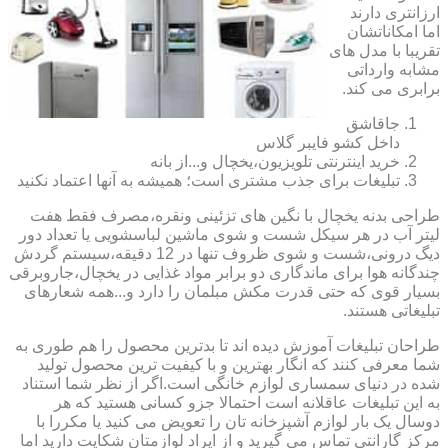
ارزانتری دارند
اما امکاناتشان
تقریبا با مدل های
مشابه وارداتی
برابری می کند.
جاقاشق
داخل کشو فایبر گلاس
خرید اینترنتی تلویزیون،یخچال و...از بانه
تبلیغات برای جذب مشتری است؛ همیشه به آنها اعتماد نکنید
طراحی بدنه یخچال با نگین های تزئینی ونقره،مصرف فقط هفت
لیتر آب در هر سیکل شست و شوی ماشین لباسشویی یا تعداد دور
دیگ درونی،شست و شوی ظروف تنها در 12 دقیقه،سیستم گردش
چندگانه هوا برای ماندگاری دو برابر مواد غذایی در یخچال،جاروبرقی
بسیار قوی که حتی قدرت مکش مبلمان را دارد و...همه شعارهای
تبلیغاتی هستند.
طراحان تبلیغات آموزش دیده اند تا بدترین محصول را هم طوری به
شما معرفی کنند که انگار بهترین و با کیفیت ترین محصول تولید
شده در دنیای سمساری لوازم خانگی است.اگر از نظر شما استناد
به این تبلیغات عاقلانه است احتمالا جزو کسانی هستید که هر
دوسال یک بار لوازم آشپزخانه تان را تعویض می کنید یا مکررا با
مرکز گارانتی تماس می گیرید و از ایراد لوازمتان شکایت دارید اما