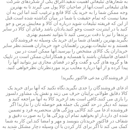
به شعارهای تبلیغاتی اهمیت ندهید.اغراق یکی از شگردهای شرکت
های تبلیغاتی است.آنها از صاحبان کالا پول می گیرند تا به بهترین
وجه ممکن شما را به خرید یک کالا قانع و ترغیب کنند اما این به آن
معنا نیست که تمام حقیقت با شما در میان گذاشته شده است.قبل
از این که فریفته تبلیغات شوید درباره آن کالا و معایبش پرس و جو
کنید یا در اینترنت جست وجو کنید.یادتان باشد رقبای آن کالا در سایر
برندها را نیز با دقت بررسی کنید تا بتوانید تصمیم بهتری
بگیرید.بهترین راهنمای شما برای خرید یک وسیله نه فروشندگان
هستند و نه تبلیغات.بهترین راهنمایان خود خریداران هستند.نظر سایر
خریداران یک کالای مشخص را بپرسید.آنها ممکن است در بین
اعضای فامیلتان باشند یا همسایه و همکارانتان.ممکن است در تاپیک
ها و گروه های گپ و گفت وگو در فضای مجازی نیز بتوانید آنها را
پیدا کرده و از آنها درباره معایب برند موردنظرتان نظرخواهی کنید.
از فروشندگان مدعی فاکتور بگیرید!
ادعای فروشندگان را جدی نگیرید.نگاه نکنید که آنها برای خرید یک
کالا دقایق طولانی برایتان حرف می زنند و نقش یک مشاور دلسوز
را بازی می کنند.کافی است بعد ازخرید کالا به آنها مراجعه کنید و
ببینید که دیگر در حد گفتن یک جمله هم حوصله تان را ندارند! اگر
فروشنده ادعا می کند کالایی ویژگی های منحصربه فرد و تضمین
شده ای دارد،از او بخواهید تمام آن ویژگی ها را به صورت دقیق و
شفاف در فاکتور خریدتان بنویسد و مهر و امضا کند.این کار به شما
کمک می کند تا اگر برای کار کردن با آن وسیله دچار مشکل شدید به