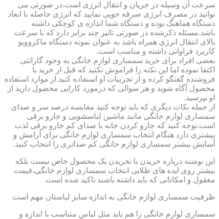
سرعت آن وسیله در جریان و انتقال انرژی است.در صورتی می
توانید در مصرف انرژی صرفه جویی نمایید که انرژی حاصله با ابعاد
دستگاه هماهنگ بوده و دستگاه شما اندازه ی کوچکی داشته
باشد.مسئله ذکرشده در صورتی تاثیر چند برابر دارد که با سرعت
بالای انتقال انرژی همراه باشد به عنوان نمونه دستگاه ماکروویو
کاربرد فراوانی داشته و مناسب است.
بعضی افراد برای خرید سمساری لوازم خانگی به وجود گارانتی
اکتفا نموده اما این نکته را فراموش نکنید که قبل از خرید با
فروشنده گفتگو کرده و از تجربیات او استفاده کنید.از موارد استفاده
محصول آگاه شوید و هر سوالی که درمورد کارایی محصول دارید از
او بپرسید.
از جمله نکات دیگری که باید توجه کنید مقایسه درصد سر و صدای
سمساری لوازم خانگی مانند ماشین لباسشویی و جارو برقی
است.توجه کنید که جارو کردن خانه با صدای کم جارو برقی لذت
بیشتری دارد هنگام انتخاب سمساری لوازم خانگی برای آرامش و
آسایش بیشتر سمساری لوازم خانگی کم صداتری را انتخاب کنید.
این نوشته درباره خریدن یا نخریدن یک محصول خاص نیست بلکه
بیشتر روی ایده های طلایی انتخاب سمساری لوازم خانگی،قیمت
معقول و امکاناتی که باید داشته باشند تاکید شده است.
ظرفیت سمساری لوازم خانگی به اندازه سایز لباستان مهم است
سمساری لوازم خانگی را هم باید مثل لباس متناسب با اندازه و