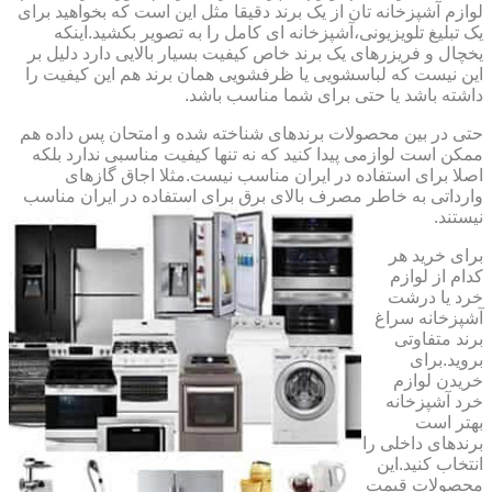
لوازم آشپزخانه تان از یک برند دقیقا مثل این است که بخواهید برای
یک تبلیغ تلویزیونی،آشپزخانه ای کامل را به تصویر بکشید.اینکه
یخچال و فریزرهای یک برند خاص کیفیت بسیار بالایی دارد دلیل بر
این نیست که لباسشویی یا ظرفشویی همان برند هم این کیفیت را
داشته باشد یا حتی برای شما مناسب باشد.
حتی در بین محصولات برندهای شناخته شده و امتحان پس داده هم
ممکن است لوازمی پیدا کنید که نه تنها کیفیت مناسبی ندارد بلکه
اصلا برای استفاده در ایران مناسب نیست.مثلا اجاق گازهای
وارداتی به خاطر مصرف بالای برق برای استفاده در ایران مناسب
نیستند.
برای خرید هر
کدام از لوازم
خرد یا درشت
آشپزخانه سراغ
برند متفاوتی
بروید.برای
خریدن لوازم
خرد آشپزخانه
بهتر است
برندهای داخلی را
انتخاب کنید.این
محصولات قیمت