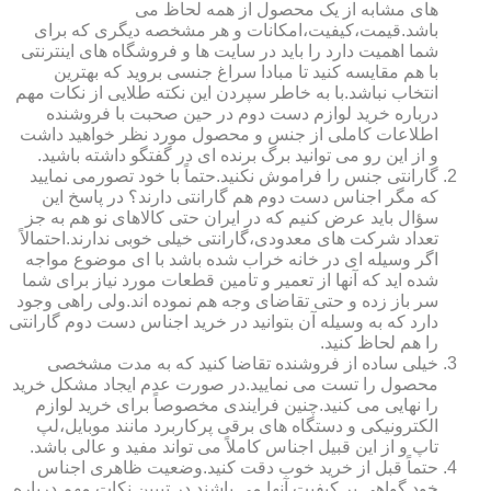
های مشابه از یک محصول از همه لحاظ می
باشد.قیمت،کیفیت،امکانات و هر مشخصه دیگری که برای
شما اهمیت دارد را باید در سایت ها و فروشگاه های اینترنتی
با هم مقایسه کنید تا مبادا سراغ جنسی بروید که بهترین
انتخاب نباشد.با به خاطر سپردن این نکته طلایی از نکات مهم
درباره خرید لوازم دست دوم در حین صحبت با فروشنده
اطلاعات کاملی از جنس و محصول مورد نظر خواهید داشت
و از این رو می توانید برگ برنده ای در گفتگو داشته باشید.
گارانتی جنس را فراموش نکنید.حتماً با خود تصورمی نمایید
که مگر اجناس دست دوم هم گارانتی دارند؟ در پاسخ این
سؤال باید عرض کنیم که در ایران حتی کالاهای نو هم به جز
تعداد شرکت های معدودی،گارانتی خیلی خوبی ندارند.احتمالاً
اگر وسیله ای در خانه خراب شده باشد با ای موضوع مواجه
شده اید که آنها از تعمیر و تامین قطعات مورد نیاز برای شما
سر باز زده و حتی تقاضای وجه هم نموده اند.ولی راهی وجود
دارد که به وسیله آن بتوانید در خرید اجناس دست دوم گارانتی
را هم لحاظ کنید.
خیلی ساده از فروشنده تقاضا کنید که به مدت مشخصی
محصول را تست می نمایید.در صورت عدم ایجاد مشکل خرید
را نهایی می کنید.چنین فرایندی مخصوصاً برای خرید لوازم
الکترونیکی و دستگاه های برقی پرکاربرد مانند موبایل،لپ
تاپ و از این قبیل اجناس کاملاً می تواند مفید و عالی باشد.
حتماً قبل از خرید خوب دقت کنید.وضعیت ظاهری اجناس
خود گواهی بر کیفیت آنها می باشند.در تبیین نکات مهم درباره