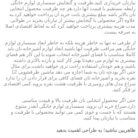
نیازتان خریداری کنید.ظرفیت و گنجایش سمساری لوازم خانگی
رابطه مستقیم با قیمت آنها دارد.هر چه ظرفیت محصول انتخابی
تان بالاتر باشد مبلغ بیشتری بابت خرید آن پرداخت خواهید کرد.به
علاوه اگر محصولی با گنجایش بیشتر از نیازتان بخرید در طولانی
مدت هزینه بیشتری پرداخت خواهید کرد که به لحاظ اقتصادی اصلا
به صرفه نیست.
از طرفی نه تنها به خاطر هزینه بلکه به خاطر ابعاد سمساری لوازم
خانگی هم مراقب ظرفیت آنها باشید.ابعاد لوازم آشپزخانه تان باید
کاملا متناسب با فضای آشپزخانه انتخاب شوند.با این کار هم فضای
بیشتری به لوازم می دهیدتا بهتر کار کنند و بازده بالاتری داشته
باشند و هم خودتان استفاده راحت تری خواهید داشت.برای مثال
حتی اگر بودجه تان به شما اجازه می دهد ماشین ظرفشویی 12
نفره بخرید و آشپزخانه تان فضای کافی برای قرار دادن آن را ندارد
سراغ مدل های رومیزی با ظرفیت هشت نفره بروید.کمی اقتصادی
تر فکر کنید.
حتی اگر محصول انتخابی تان ظرفیت بالا و قیمت مناسبی
دارد،سراغ خرید آن نروید. سمساری لوازم خانگی آنقدر متنوع
هستند که با جست و جوی کمی می توانید محصولی با ظرفیت و
متناسب با نیازتان پیدا کنید.
ظاهربین نباشید؛ به طراحی اهمیت بدهید