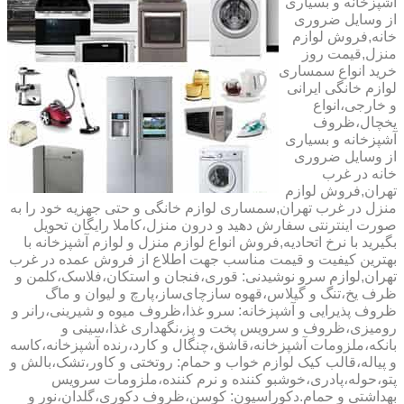
آشپزخانه و بسیاری
از وسایل ضروری
خانه,فروش لوازم
منزل,قیمت روز
خرید انواع سمساری
لوازم خانگی ایرانی
و خارجی،انواع
یخچال،ظروف
آشپزخانه و بسیاری
از وسایل ضروری
خانه در غرب
تهران,فروش لوازم
منزل در غرب تهران,سمساری لوازم خانگی و حتی جهزیه خود را به
صورت اینترنتی سفارش دهید و درون منزل،کاملا رایگان تحویل
بگیرید با نرخ اتحادیه,فروش انواع لوازم منزل و لوازم آشپزخانه با
بهترین کیفیت و قیمت مناسب جهت اطلاع از فروش عمده در غرب
تهران,لوازم سرو نوشیدنی: قوری،فنجان و استکان،فلاسک،کلمن و
ظرف یخ،تنگ و گیلاس،قهوه سازچای‌ساز،پارچ و لیوان و ماگ
ظروف پذیرایی و آشپزخانه: سرو غذا،ظروف میوه و شیرینی،رانر و
رومیزی،ظروف و سرویس پخت و پز،نگهداری غذا،سینی و
بانکه،ملزومات آشپزخانه،قاشق،چنگال و کارد،رنده آشپزخانه،کاسه
و پیاله،قالب کیک لوازم خواب و حمام: روتختی و کاور،تشک،بالش و
پتو،حوله،پادری،خوشبو کننده و نرم کننده،ملزومات سرویس
بهداشتی و حمام.دکوراسیون: کوسن،ظروف دکوری،گلدان،نور و