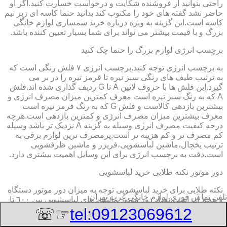
راحتی بتوانید از فروشنده شکایت و درخواست خسارت کنید.اگر او
حاضر نشد گفته های خود را مکتوب کند بدانید حتما کاسه ای زیر نیم
کاسه است.این گزینه به ویژه درباره خرید سمساری لوازم خانگی
بزرگ و با قیمت بیشتر می تواند برای شما بسیار تعیین کننده باشد.
برچسب انرژی لوازم بزرگ را حتما چک کنید
به برچسب انرژی توجه کنید.برچسب انرژی ٧ فلش رنگی است که
به ترتیب طیف های رنگی سبز تیره تا قرمز تیره را در بر می
گیرد.این فلش ها با حروف لاتین A تا G ردیف گذاری شده اند.فلش
A که به رنگ سبز تیره است معرف کمترین میزان مصرف انرژی و
بیشترین بازدهی کالاست و فلش G که به رنگ قرمز تیره است
معرف بیشترین میزان مصرف انرژی و کمترین بازدهی است.هرچه
درجه کیفیت مصرف انرژی وسیله به گزینه A نزدیک تر باشد وسیله
کم مصرف تر و کم هزینه تر است.پرمصرف ترین لوازم برقی به
ترتیب یخچال،ماشین لباسشویی،فریزر و ماشین ظرفشویی
است.دقت به برچسب انرژی برای این وسایل اهمیت بیشتری دارد.
دور موتور نکته طلایی خرید لباسشویی
نکته طلایی برای خرید لباسشویی توجه به میزان دور موتور دستگاه
تلفن تماس فوری
لوازم خانگی غرب تهران
و حجم آن است.تعداد دور موتور ماشین های لباسشویی بین ٦٠٠ تا
١٦٠٠ دور بر دقیقه است.لباسشویی هایی با دور موتور بیشتر قابلیت
☞☏
tel:09123069612
شست وشو و خشک کردن بهتری دارند.حجم ماشین لباسشویی