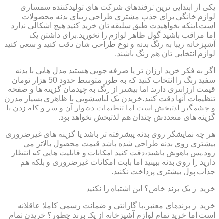
یکی از ابتدایی ترین ترفندهای شرکت های تولیدکننده سمساری
لوازم خانگی برای جذب مشتری طراحی زیبای بدنه محصولات
است.اینکه بخواهیدت طبق سلیقه تان خرید کنید هیچ اشکالی ندارد
اما مراقب باشید گول ظاهر لوازم را نخورید.برای داشتن یک
آشپزخانه زیبا به رنگ بدنه و نوع طراحی شان دقت کنید و سعی کنید
لوازم انتخابی تان هم رنگ باشند.
اگر به فکر خرید ارزان تر یا صرفه جویی هستید مدل هایی با بدنه
سفید رنگ را انتخاب کنید که به طور متوسط حدود 50 هزار تومان
قیمت ارزانتری دارند اما بیشتر از رنگ به چیدمان گزینه ها و صفحه
تنظیمات آنها دقت کنید.خریدن یک لباسشویی با ظاهری بسیار مدرن
و چشمگیر لذتبخش است اما تنظیمات دشوار آن و سر و کله زدن با
گزینه های متعددش چندان هم لذتبخش نخواهد بود.
هر چه نمایشگر روی بدنه پیشرفته تر باشد یا گزینه های غیرضروری
بیشتری روی بدنه طراحی شده باشد قیمت محصول بالاتر می
رود.پس باهوش باشید،دقت کنید امکانات و قابلیت هایی که انتظار
دارید را روی بدنه ببینید اما بابت امکانات غیرضروری و بلکه هم
جذاب پول بیشتری پرداخت نکنید.
خرید از یک برند خاص؟ این اشتباه را نکنید
خرید از برندهای معتبر،با گارانتی و ضمانت رسمی کاملا عاقلانه
است اما خرید تمام لوازم آشپزخانه از یک برند چطور؟ خریدن تمام