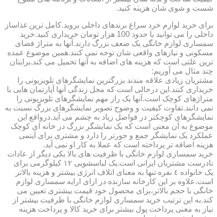
شست و شوی شان هزینه کنید.
برای خرید لوازم خرد سراغ برندهای داخلی بروید.کامل ترین غذاساز
داخلی را می توانید با حدود 100 هزار تومان خریداری کنید.خرید
سمساری لوازم خانگی یک ضعف بزرگ دارند.آنها به متراژ فضای
مسکونی و نیازهای واقعی شان توجه نمی کنند.همین موضوع عمده
ترین علتی است که هزینه های اضافه به آنها تحمیل می کند.برایتان
چند مثال می آوریم:
مشتریان زیادی علاقه مندند بزرگترین نمایشگرهای تلویزیونی را
خریداری کنند.این درحالی است که محل زندگی آنها آپارتمان هایی با
متراژهای کوچک است.آنها یک راز مهم نمایشگرهای تلویزیونی را
نمی دانند.تفاوت کیفیت و وضوح تصویر نمایشگرهای بزرگ نسبت به
نمایشگرهای کوچکتر در فواصل زیاد به چشم می آید.درواقع این
موضوع به آن معنی است که یک نمایشگر بزرگ در خانه ای کوچک
عملکرد یک نمایشگر جمع و جورتر را دارد و مشتری برای آیتمی
هزینه اضافه تر پرداخته است که عملا به کار او نمی آید.
خرید سمساری لوازم خانگی با ظرفیت های بالا یکی دیگر از عادات
نادرست مشتریان ایرانی است.یک لباسشویی ١٢ کیلوگرمی برای
یک خانواده ٤ نفره تنها به معنای اتلاف انرژی بیشتر و هزینه بالاتر
است.علاوه بر این کارخانه سازنده در ازای ارایه سمساری لوازم
خانگی با حجم بالاتر،برای محصول خود قیمت بیشتری تعیین می
کند.به این ترتیب خرید سمساری لوازم خانگی با ظرفیت بیشتر از
نیاز به معنی پرداخت پول بیشتر برای خرید کالا و پرداخت هزینه