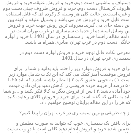
دستباف و ماشینی دست دوم،خرید و فروش عتیقه،خرید و فروش
ظروف کریستال دست دوم،خرید و فروش ظروف چینی دست دوم
و غیره است.در حالت کلی هر وسیله کارکرده ای که قابل استفاده
است قابل خرید و فروش هم می باشد و وسایل عتیقه و کهنه بین
این دسته جای می گیرند.معروف ترین روش جهت خرید و فروش
این وسایل استفاده از خدمات سمساری در غرب تهران است.در
ادامه مقاله راهنما خرید از سمساری در سال 1401 با خریدار لوازم
خانگی دست دوم در غرب تهران صابری همراه ما باشید.
معرفی نکات قابل توجه خرید و فروش لوازم دست دوم در
سمساری غرب تهران در سال 1401
برای خرید و فروش موارد زیر را حتما باید بدانید و شما را برای
فروش موفقیت آمیز کمک می کند که این نکات شامل موارد زیر
است:۱ ) به خوبی تحقیق کنید،۲ ) انتظار داشته باشید که باید ۲۵ تا
۵۰ درصد از هزینه خرده فروشی را کاهش دهید،برای دادن قیمت
خود آماده باشید،۴ ) پس از فروش دیگر به کالا فکر نکنید و …و شما
باید به نکاتی که گفته است برای خرید و فروش کالای رعایت کنید
که هر را در این مقاله برایتان توضیح خواهیم داد.
از چه طریقی بهترین سمساری در غرب تهران را پیدا کنیم؟
برای یافتن یک سمساری خوب که بتوانید به صورت مطمئن و
تضمین شده خرید و فروش انجام دهید کافی است تا در وب سایت