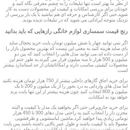
از نظر ما بهتر است تنها تبلیغات را به چشم معرفی نگاه کنید و
خودتان برای بررسی امکانات و کیفیت این محصولات دست به کار
شوید.حتی اگر کارشناس و حرفه ای هم نباشید با یک بار بررسی از
نزدیک متوجه ایراداتی می شوید که در تبلیغات ندیده بودید.
رنج قیمت سمساری لوازم خانگی رازهایی که باید بدانید
اگر نمی توانید چهار یا شش میلیون تومان بابت خرید یخچال ساید
بای ساید هزینه کنید به معنی این نیست که بهترین محصول بازار را
از دست داده اید.می توانید مدل هایی را انتخاب کنید که بین دو
میلیون و 500 هزار تا سه میلیون قرار می گیرند.به طور حتم این
محصولات کیفیتی مناسب دارند و امکاناتشان از حد استاندارد بیشتر
است.
برای خرید اجاق گازهای داخلی بیشتر از 750 هزار تومان هزینه نکنید
اما مدل های وارداتی به درد بخور را از یک میلیون و 200 تا یک
میلیون و 800 انتخاب کنید چون هزینه بیشتر از این تنها بابت برند
خواهد بود نه امکانات.
برای خرید جاروبرقی حتی اگر بخواهید یک مدل با کیفیت و البته
مخزن دار را انتخاب کنید به راحتی مدل دهای 300 تا 450 هزار
تومانی زیادی پیدا خواهید کرد.ماشین لباسشویی و ظرفشویی
معمولا باید با کیفیت باشند و طول عمر بالایی داشته باشند پس بابت
کیفیت ساخت و بدنه شان بیشتر از امکانات و برنامه های متنوع