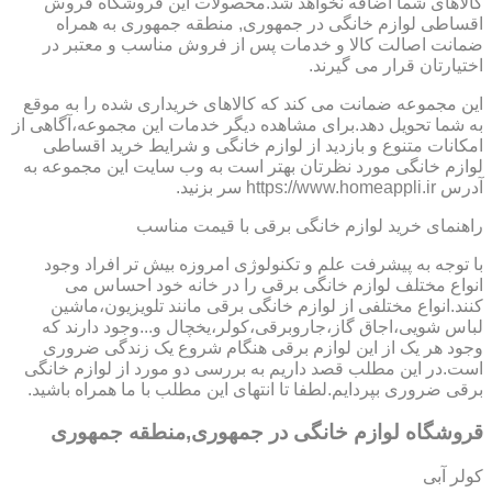
کالاهای شما اضافه نخواهد شد.محصولات این فروشگاه فروش
اقساطی لوازم خانگی در جمهوری, منطقه جمهوری به همراه
ضمانت اصالت کالا و خدمات پس از فروش مناسب و معتبر در
اختیارتان قرار می گیرند.
این مجموعه ضمانت می کند که کالاهای خریداری شده را به موقع
به شما تحویل دهد.برای مشاهده دیگر خدمات این مجموعه،آگاهی از
امکانات متنوع و بازدید از لوازم خانگی و شرایط خرید اقساطی
لوازم خانگی مورد نظرتان بهتر است به وب سایت این مجموعه به
آدرس https://www.homeappli.ir سر بزنید.
راهنمای خرید لوازم خانگی برقی با قیمت مناسب
با توجه به پیشرفت علم و تکنولوژی امروزه بیش تر افراد وجود
انواع مختلف لوازم خانگی برقی را در خانه خود احساس می
کنند.انواع مختلفی از لوازم خانگی برقی مانند تلویزیون،ماشین
لباس شویی،اجاق گاز،جاروبرقی،کولر،یخچال و...وجود دارند که
وجود هر یک از این لوازم برقی هنگام شروع یک زندگی ضروری
است.در این مطلب قصد داریم به بررسی دو مورد از لوازم خانگی
برقی ضروری بپردایم.لطفا تا انتهای این مطلب با ما همراه باشید.
قروشگاه لوازم خانگی در جمهوری,منطقه جمهوری
کولر آبی