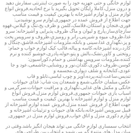
لوازم خانگی و حتی جهزیه خود را به صورت اینترنتی سفارش دهید
و درون منزل،کاملا رایگان تحویل بگیرید با نرخ اتحادیه,فروش انواع
لوازم منزل و لوازم آشپزخانه با بهترین کیفیت و قیمت مناسب
جهت اطلاع از فروش عمده در جمهوری,لوازم سرو نوشیدنی:
قوری،فنجان و استکان،فلاسک،کلمن و ظرف یخ،تنگ و گیلاس،قهوه
سازچای‌ساز،پارچ و لیوان و ماگ ظروف پذیرایی و آشپزخانه: سرو
غذا،ظروف میوه و شیرینی،رانر و رومیزی،ظروف و سرویس پخت
و پز،نگهداری غذا،سینی و بانکه،ملزومات آشپزخانه،قاشق،چنگال و
کارد،رنده آشپزخانه،کاسه و پیاله،قالب کیک لوازم خواب و حمام:
روتختی و کاور،تشک،بالش و پتو،حوله،پادری،خوشبو کننده و نرم
کننده،ملزومات سرویس بهداشتی و حمام.دکوراسیون:
کوسن،ظروف دکوری،گلدان،نور و روشنایی،جاشمعی،عود و جا
عودی،کتابخانه و شلف دیواری،مجسمه و
تندیس،ساعت،آینه،پرده،آویز و چوب لباسی،تابلو و قاب
عکس،مبلمان خانگی،شمع و شمعدان پت شاپ: غذای حیوانات
خانگی و مکمل های غذایی،نگهداری و مراقبت حیوانات،سرگرمی و
اسباب بازی حیوانات جمهوری,فروش لوازم منزل,فروش انواع
لوازم منزل و لوازم آشپزخانه با بهترین کیفیت و قیمت مناسب
جهت اطلاع از فروش عمده منزل,فروش عمده لوازم آشپزخانه از
قبیل سرویس آشپزخانه،بانکه های حبوبات و تزئینات آشپزخانه و
لوازم دکوری منزل و اتاق خواب,فروش لوازم منزل در جمهوری,
انتخاب سمساری لوازم خانگی می تواند هیجان انگیز باشد.وقتی در
میان مدل های متنوع گم می شوید و انتخاب بین طراحی های