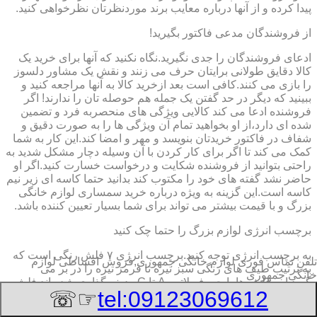
پیدا کرده و از آنها درباره معایب برند موردنظرتان نظرخواهی کنید.
از فروشندگان مدعی فاکتور بگیرید!
ادعای فروشندگان را جدی نگیرید.نگاه نکنید که آنها برای خرید یک
کالا دقایق طولانی برایتان حرف می زنند و نقش یک مشاور دلسوز
را بازی می کنند.کافی است بعد ازخرید کالا به آنها مراجعه کنید و
ببینید که دیگر در حد گفتن یک جمله هم حوصله تان را ندارند! اگر
فروشنده ادعا می کند کالایی ویژگی های منحصربه فرد و تضمین
شده ای دارد،از او بخواهید تمام آن ویژگی ها را به صورت دقیق و
شفاف در فاکتور خریدتان بنویسد و مهر و امضا کند.این کار به شما
کمک می کند تا اگر برای کار کردن با آن وسیله دچار مشکل شدید به
راحتی بتوانید از فروشنده شکایت و درخواست خسارت کنید.اگر او
حاضر نشد گفته های خود را مکتوب کند بدانید حتما کاسه ای زیر نیم
کاسه است.این گزینه به ویژه درباره خرید سمساری لوازم خانگی
بزرگ و با قیمت بیشتر می تواند برای شما بسیار تعیین کننده باشد.
برچسب انرژی لوازم بزرگ را حتما چک کنید
به برچسب انرژی توجه کنید.برچسب انرژی ٧ فلش رنگی است که
تلفن تماس فوری
لوازم خانگی جمهوری,فروش اقساطی لوازم
به ترتیب طیف های رنگی سبز تیره تا قرمز تیره را در بر می
خانگی جمهوری
گیرد.این فلش ها با حروف لاتین A تا G ردیف گذاری شده اند.فلش
☞☏
tel:09123069612
A که به رنگ سبز تیره است معرف کمترین میزان مصرف انرژی و
بیشترین بازدهی کالاست و فلش G که به رنگ قرمز تیره است