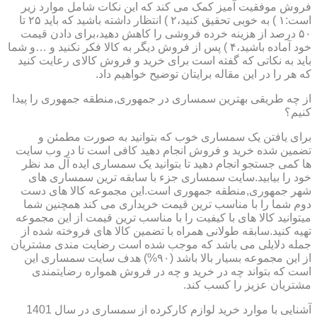
فروش موفقیت آمیز کمک می کند که این نکات شامل موارد زیر
است:۱ ) به خوبی تحقیق کنید،۲ ) انتظار داشته باشید که باید ۲۵ تا
۵۰ درصد از هزینه خرده فروشی را کاهش دهید،برای دادن قیمت
خود آماده باشید،۴ ) پس از فروش دیگر به کالا فکر نکنید و …و شما
باید به نکاتی که گفته است برای خرید و فروش کالای رعایت کنید
که هر را در این مقاله برایتان توضیح خواهیم داد.
از چه طریقی بهترین سمساری در جمهوری,منطقه جمهوری را پیدا
کنیم؟
برای یافتن یک سمساری خوب که بتوانید به صورت مطمئن و
تضمین شده خرید و فروش انجام دهید کافی است تا در وب سایت
ها کمی جستجو انجام دهید تا بتوانید یک سمساری ایده آل مد نظر
خود را بیابید.سایت سمساری جزء با سابقه ترین سمساری های
شهر جمهوری,منطقه جمهوری است.این مجموعه کالا های دست
دوم شما را با مناسب ترین قیمت خریداری می کند همچنین شما
میتوانید کالا های با کیفیت را با مناسب ترین قیمت از این مجموعه
تهیه کنید.سابقه طولانی همراه با تضمین کالا های فروخته شده از
جمله دلایلی می باشد که موجب شده است رضایت مندی مشتریان
از این مجموعه بسیار بالا باشد (۹۰%) هدف سایت سمساری این
است که بتواند چه در خرید و چه در فروش همواره رضایتمندی
مشتریان عزیز را کسب کند.
آشنایی با موارد خرید لوازم کارکرده از سمساری در سال 1401