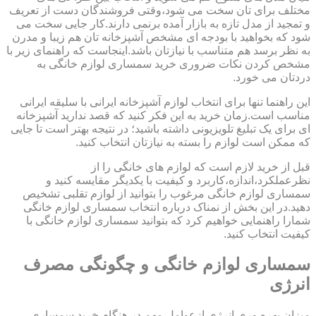
مختلف برای تان سخت می شود،وقتی فروشندگان دست از تعریف
و تمجید از مدل تازه به بازار آمده برنمی دارند.کار جایی سخت می
شود که بخواهید با بودجه ای مشخص آشپزخانه تان هم زیبا و مدرن
به نظر برسد هم متناسب با نیازتان باشد.اینجاست که راهنمای زیر با
مشخص کردن نکات ضروری خرید سمساری لوازم خانگی به
دردتان می خورد.
این راهنما تنها برای انتخاب لوازم آشپزخانه ایرانی با سلیقه ایرانی
مناسب است.زمان خرید به این فکر کنید که قصد ندارید آشپزخانه
ای برای یک تبلیغ تلویزیونی داشته باشید؛ در نتیجه بهتر است تا جایی
که ممکن است لوازم را بسته به نیازتان انتخاب کنید.
قبل از خرید لازم است که لوازم های خانگی را از
نظرعملکرد،اندازه،کاربرد و کیفیت با یکدیگر مقایسه کنید و
سمساری لوازم خانگی مرغوب را بتوانید از لوازم تقلبی تشخیص
دهید.در این بخش از نمناک درباره انتخاب سمساری لوازم خانگی
شمارا راهنمایی خواهیم کرد که بتوانید سمساری لوازم خانگی با
کیفیت انتخاب کنید.
سمساری لوازم خانگی و چگونگی مصرف
انرژی
میزان بهره وری انرژی ازعوامل مهم در هنگام خرید سمساری