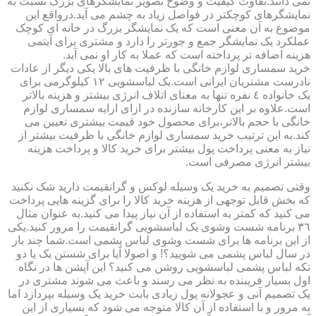
نمی دانند.تفاوت کیفیت و وضوح تصویر نمایشگرهای بزرگ نسبت به
نمایشگرهای کوچکتر در فواصل زیاد به چشم می آید.درواقع این
موضوع به آن معنی است که یک نمایشگر بزرگ در خانه ای کوچک
عملکرد یک نمایشگر جمع و جورتر را دارد و مشتری برای آیتمی
هزینه اضافه تر پرداخته است که عملا به کار او نمی آید.
خرید سمساری لوازم خانگی با ظرفیت های بالا یکی دیگر از عادات
نادرست مشتریان ایرانی است.یک لباسشویی ١٢ کیلوگرمی برای
یک خانواده ٤ نفره تنها به معنای اتلاف انرژی بیشتر و هزینه بالاتر
است.علاوه بر این کارخانه سازنده در ازای ارایه سمساری لوازم
خانگی با حجم بالاتر،برای محصول خود قیمت بیشتری تعیین می
کند.به این ترتیب خرید سمساری لوازم خانگی با ظرفیت بیشتر از
نیاز به معنی پرداخت پول بیشتر برای خرید کالا و پرداخت هزینه
بیشتر انرژی مصرفی است.
وقتی تصمیم به خرید یک وسیله لوکس و گرانقیمت دارید شک نکنید
که بخش قابل توجهی از هزینه خرید کالا را برای گزینه هایی پرداخت
می کنید که کمتر به استفاده از آن نیاز پیدا می کنید.به عنوان مثال
٣٦ برنامه شست وشوی یک لباسشویی گرانقیمت را مرور کنید.یکی
از این برنامه ها برای شست وشوی لباس پشمی است.شما چند بار
در سال لباس پشمی می شویید؟! و اصولا آیا برای شستن یک یا دو
تکه لباس پشمی لباسشویی روشن می کنید؟ این آپشن ها در نگاه
اول بسیار فریبنده به نظر می رسند و باعث می شوند مشتری در
یک تصمیم آنی و عجولانه پول زیادی بابت خرید یک وسیله بپردازد اما
به مرور و با استفاده از آن کالا متوجه می شود که بسیاری از این