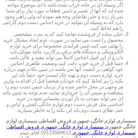
اگر وسیله ای در خانه خراب شده باشد با ای موضوع مواجه
شده اید که آنها از تعمیر و تامین قطعات مورد نیاز برای شما
سر باز زده و حتی تقاضای وجه هم نموده اند.ولی راهی وجود
دارد که به وسیله آن بتوانید در خرید اجناس دست دوم گارانتی
را هم لحاظ کنید.
خیلی ساده از فروشنده تقاضا کنید که به مدت مشخصی
محصول را تست می نمایید.در صورت عدم ایجاد مشکل خرید
را نهایی می کنید.چنین فرایندی مخصوصاً برای خرید لوازم
الکترونیکی و دستگاه های برقی پرکاربرد مانند موبایل،لپ
تاپ و از این قبیل اجناس کاملاً می تواند مفید و عالی باشد.
حتماً قبل از خرید خوب دقت کنید.وضعیت ظاهری اجناس
خود گواهی بر کیفیت آنها می باشند.در تبیین نکات مهم درباره
خرید لوازم دست دوم و تهیه چک لیست خود حتماً باید این
نکته را نیز لحاظ کنید که خودتان شخصاً قبل از اقدام به واریز
هر وجهی در محل حاضر شده و از نزدیک جنس دست دوم را
مشاهده و سپس آن را خریداری نمایید.عدم توجه به چنین نکته
ای می تواند موجب به بار آوردن پشیمانی شود.در خرید
اجناسی مثل فرش دست دوم،لوازم خانگی،کفش و لباس و
حتی طلای دست دوم باید این نکته را به خاطر بسپارید.
سمساری لوازم خانگی جمهوری
,
فروش اقساطی سمساری لوازم
خانگی جمهوری
سمساری لوازم خانگی جمهوری
,
فروش اقساطی
سمساری لوازم خانگی جمهوری
,09123069612 آقای میثم