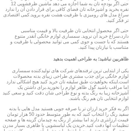
حتی اگر بودجه تان به شما اجازه می دهد ماشین ظرفشویی 12
نفره بخرید و آشپزخانه تان فضای کافی برای قرار دادن آن را ندارد
سراغ مدل های رومیزی با ظرفیت هشت نفره بروید.کمی اقتصادی
تر فکر کنید.
حتی اگر محصول انتخابی تان ظرفیت بالا و قیمت مناسبی
دارد،سراغ خرید آن نروید. سمساری لوازم خانگی آنقدر متنوع
هستند که با جست و جوی کمی می توانید محصولی با ظرفیت و
متناسب با نیازتان پیدا کنید.
ظاهربین نباشید؛ به طراحی اهمیت بدهید
یکی از ابتدایی ترین ترفندهای شرکت های تولیدکننده سمساری
لوازم خانگی برای جذب مشتری طراحی زیبای بدنه محصولات
است.اینکه بخواهیدت طبق سلیقه تان خرید کنید هیچ اشکالی ندارد
اما مراقب باشید گول ظاهر لوازم را نخورید.برای داشتن یک
آشپزخانه زیبا به رنگ بدنه و نوع طراحی شان دقت کنید و سعی کنید
لوازم انتخابی تان هم رنگ باشند.
اگر به فکر خرید ارزان تر یا صرفه جویی هستید مدل هایی با بدنه
سفید رنگ را انتخاب کنید که به طور متوسط حدود 50 هزار تومان
قیمت ارزانتری دارند اما بیشتر از رنگ به چیدمان گزینه ها و صفحه
تنظیمات آنها دقت کنید.خریدن یک لباسشویی با ظاهری بسیار مدرن
و چشمگیر لذتبخش است اما تنظیمات دشوار آن و سر و کله زدن با