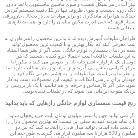
لیتر آب در هر سیکل شست و شوی ماشین لباسشویی یا تعداد دور
دیگ درونی،شست و شوی ظروف تنها در 12 دقیقه،سیستم گردش
چندگانه هوا برای ماندگاری دو برابر مواد غذایی در یخچال،جاروبرقی
بسیار قوی که حتی قدرت مکش مبلمان را دارد و...همه شعارهای
تبلیغاتی هستند.
طراحان تبلیغات آموزش دیده اند تا بدترین محصول را هم طوری به
شما معرفی کنند که انگار بهترین و با کیفیت ترین محصول تولید
شده در دنیای سمساری لوازم خانگی است.اگر از نظر شما استناد
به این تبلیغات عاقلانه است احتمالا جزو کسانی هستید که هر
دوسال یک بار لوازم آشپزخانه تان را تعویض می کنید یا مکررا با
مرکز گارانتی تماس می گیرید و از ایراد لوازمتان شکایت دارید اما
از نظر ما بهتر است تنها تبلیغات را به چشم معرفی نگاه کنید و
خودتان برای بررسی امکانات و کیفیت این محصولات دست به کار
شوید.حتی اگر کارشناس و حرفه ای هم نباشید با یک بار بررسی از
نزدیک متوجه ایراداتی می شوید که در تبلیغات ندیده بودید.
رنج قیمت سمساری لوازم خانگی رازهایی که باید بدانید
اگر نمی توانید چهار یا شش میلیون تومان بابت خرید یخچال ساید
بای ساید هزینه کنید به معنی این نیست که بهترین محصول بازار را
از دست داده اید.می توانید مدل هایی را انتخاب کنید که بین دو
میلیون و 500 هزار تا سه میلیون قرار می گیرند.به طور حتم این