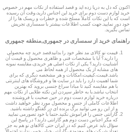
اکنون که دل به دریا زده اید و قصد استفاده از نکات مهم در خصوص
خرید لوازم دست دوم برای خرید این اجناس دارید،وقت آن رسیده
است که با این نکات کاملاً مسلح شده و خطرات و ریسک ها را از
خود دور نمایید.جهت کسب اطلاعات بیشتر با سمساری تجریش
تماس بگیرید.
راهنمای خرید از سمساری در جمهوری,منطقه جمهوری
قیمت نو کالای مد نظر خود را بدانیدقصد خرید چه محصولی
را دارید؟ آیا با مشخصات فنی و ظاهری محصول و قیمت آن
آشناییت دارید؟ یکی از نکات اصلی هر خریدی،مقایسه نمونه
های مشابه از یک محصول از همه لحاظ می
باشد.قیمت،کیفیت،امکانات و هر مشخصه دیگری که برای
شما اهمیت دارد را باید در سایت ها و فروشگاه های اینترنتی
با هم مقایسه کنید تا مبادا سراغ جنسی بروید که بهترین
انتخاب نباشد.با به خاطر سپردن این نکته طلایی از نکات مهم
درباره خرید لوازم دست دوم در حین صحبت با فروشنده
اطلاعات کاملی از جنس و محصول مورد نظر خواهید داشت
و از این رو می توانید برگ برنده ای در گفتگو داشته باشید.
گارانتی جنس را فراموش نکنید.حتماً با خود تصورمی نمایید
که مگر اجناس دست دوم هم گارانتی دارند؟ در پاسخ این
سؤال باید عرض کنیم که در ایران حتی کالاهای نو هم به جز
تعداد شرکت های معدودی،گارانتی خیلی خوبی ندارند.احتمالاً