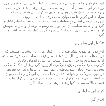
این نوع کولر ها جز قدیمی ترین سیستم کولر هلی آبی به شمار می
روند.در این سیستم آب به وسیله پمپ روی پوشال های چوبی می
ریزد و سبب خنک شدن هوای ورودی به کولر می شود.از جمله
مزایای این کولر ها می توان به مصرف مناسب نیروی
برق،دسترسی آسان به قطعات،قیمت مناسب و نصب آسان اشاره
کرد و از جمله معایب آن می توان به رسوب پوشال و نیاز به تعویض
آن ها،مصرف بالای آب و امکان ورود گرد و غبار به محیط اشاره
کرد.
۳-کولر آبی سلولزی
این کولر ها نمونه پیشرفته تری از کولر های آبی پوشالی هستند که
در آن ها به جای پوشال از پد های سلولزی استفاده می شود.استفاده
از پد سلولزی به جای پوشال سبب افزایش راندمان کاری
کولر،مصرف کم تر برق،جلوگیری از ورود گرد و غبار،خنک کنندگی
بیش تر،عدم ایجاد رسوب،طول عمر بیش تر پد ها و نیاز به تعویض
در دوره طولانی تر خواهد شد.از جمله معایب این کولر ها می توان
به انتشار بوی نا مطبوع از پد ها،در دسترس نبودن این کولر ها و
قیمت بالا به نسبت کولر های پوشالی استفاده کرد.
کولر آبی سلولزی
اجاق گاز