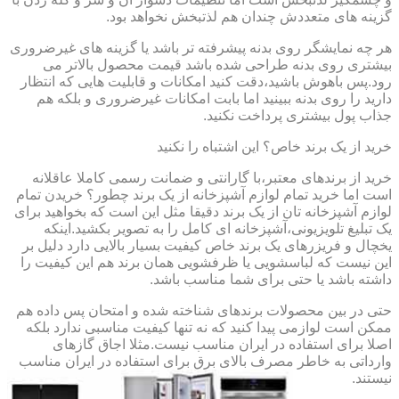
گزینه های متعددش چندان هم لذتبخش نخواهد بود.
هر چه نمایشگر روی بدنه پیشرفته تر باشد یا گزینه های غیرضروری
بیشتری روی بدنه طراحی شده باشد قیمت محصول بالاتر می
رود.پس باهوش باشید،دقت کنید امکانات و قابلیت هایی که انتظار
دارید را روی بدنه ببینید اما بابت امکانات غیرضروری و بلکه هم
جذاب پول بیشتری پرداخت نکنید.
خرید از یک برند خاص؟ این اشتباه را نکنید
خرید از برندهای معتبر،با گارانتی و ضمانت رسمی کاملا عاقلانه
است اما خرید تمام لوازم آشپزخانه از یک برند چطور؟ خریدن تمام
لوازم آشپزخانه تان از یک برند دقیقا مثل این است که بخواهید برای
یک تبلیغ تلویزیونی،آشپزخانه ای کامل را به تصویر بکشید.اینکه
یخچال و فریزرهای یک برند خاص کیفیت بسیار بالایی دارد دلیل بر
این نیست که لباسشویی یا ظرفشویی همان برند هم این کیفیت را
داشته باشد یا حتی برای شما مناسب باشد.
حتی در بین محصولات برندهای شناخته شده و امتحان پس داده هم
ممکن است لوازمی پیدا کنید که نه تنها کیفیت مناسبی ندارد بلکه
اصلا برای استفاده در ایران مناسب نیست.مثلا اجاق گازهای
وارداتی به خاطر مصرف بالای برق برای استفاده در ایران مناسب
نیستند.