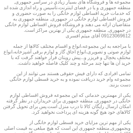
مجموعه ها و فروشگاه های بسیار زیادی در سراسر جمهوری,
منطقه جمهوری و یا در فضای اینترنت،تأسیس و راه اندازی شده اند
که خدمات خرید اقساطی لوازم خانگی را به صورت حضوری و
فروش اقساطی لوازم خانگی در جمهوری, منطقه جمهوری به
متقاضیان ارائه می دهند و فروشگاه فروش اقساطی لوازم خانگی
در جمهوری, منطقه جمهوری یکی از بهترین مراکز است.
09123069612 آقای میثم افسری
با مراجعه به این مجموعه،انواع و اقسام مختلف کالاها از جمله
لوازم صوتی و تصویری،انواع اجاق گاز و لوازم برقی آشپزخانه،انواع
مختلف یخچال و فریزر و...پیش رویتان قرار خواهند گرفت که با
خرید آن ها تنها چند مرحله و چند کلیک فاصله خواهید داشت.
تمامی افرادی که دارای فیش حقوقی هستند می توانند از این
مجموعه وام خرید دریافت نموده و به خرید قسطی لوازم خانگی
دست بزنند.
یکی از مهمترین خدماتی که این مجموعه فروش اقساطی لوازم
خانگی در جمهوری, منطقه جمهوری برای خریداران در نظر گرفته
امکان ارسال رایگان کالا تا درب منزل است.پس برای تحویل گرفتن
کالاهای خود هیچ گونه هزینه ای پرداخت نخواهید کرد.
یکی از مهم ترین مزایای خرید قسطی لوازم خانگی از
وبجمهوری,منطقه جمهوری این است که هیچ مبلغی به قیمت اصلی