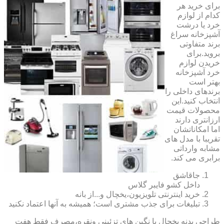
برای خرید هر
کدام از لوازم
خرد یا درشت
آشپزخانه سراغ
برند متفاوتی
بروید.برای
خریدن لوازم
خرد آشپزخانه
بهتر است
برندهای داخلی را
انتخاب کنید.این
محصولات قیمت
ارزانتری دارند
اما امکاناتشان
تقریبا با مدل های
مشابه وارداتی
برابری می کند.
جاقاشق
داخل کشو فایبر گلاس
خرید اینترنتی تلویزیون،یخچال و...از بانه
تبلیغات برای جذب مشتری است؛ همیشه به آنها اعتماد نکنید
طراحی بدنه یخچال با نگین های تزئینی ونقره،مصرف فقط هفت