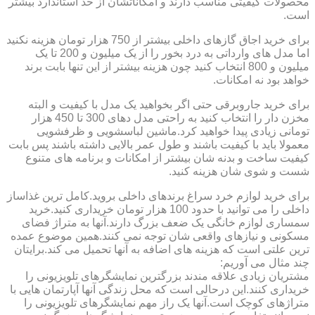
محصولات کیفیتی مناسب دارند و امکاناتشان از حد استاندارد بیشتر
است.
برای خرید اجاق گازهای داخلی بیشتر از 750 هزار تومان هزینه نکنید
اما مدل های وارداتی به درد بخور را از یک میلیون و 200 تا یک
میلیون و 800 انتخاب کنید چون هزینه بیشتر از این تنها بابت برند
خواهد بود نه امکانات.
برای خرید جاروبرقی حتی اگر بخواهید یک مدل با کیفیت و البته
مخزن دار را انتخاب کنید به راحتی مدل دهای 300 تا 450 هزار
تومانی زیادی پیدا خواهید کرد.ماشین لباسشویی و ظرفشویی
معمولا باید با کیفیت باشند و طول عمر بالایی داشته باشند پس بابت
کیفیت ساخت و بدنه شان بیشتر از امکانات و برنامه های متنوع
شست و شوی شان هزینه کنید.
برای خرید لوازم خرد سراغ برندهای داخلی بروید.کامل ترین غذاساز
داخلی را می توانید با حدود 100 هزار تومان خریداری کنید.خرید
سمساری لوازم خانگی یک ضعف بزرگ دارند.آنها به متراژ فضای
مسکونی و نیازهای واقعی شان توجه نمی کنند.همین موضوع عمده
ترین علتی است که هزینه های اضافه به آنها تحمیل می کند.برایتان
چند مثال می آوریم:
مشتریان زیادی علاقه مندند بزرگترین نمایشگرهای تلویزیونی را
خریداری کنند.این درحالی است که محل زندگی آنها آپارتمان هایی با
متراژهای کوچک است.آنها یک راز مهم نمایشگرهای تلویزیونی را