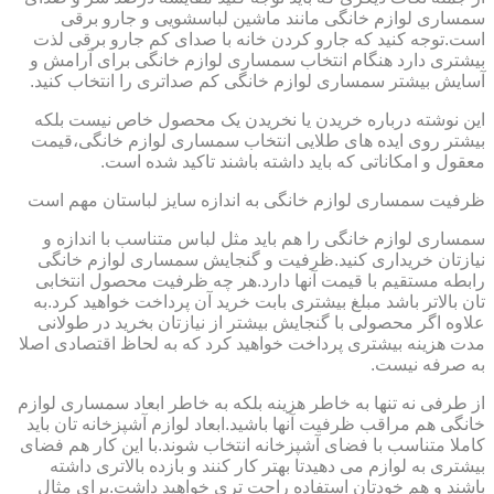
سمساری لوازم خانگی مانند ماشین لباسشویی و جارو برقی
است.توجه کنید که جارو کردن خانه با صدای کم جارو برقی لذت
بیشتری دارد هنگام انتخاب سمساری لوازم خانگی برای آرامش و
آسایش بیشتر سمساری لوازم خانگی کم صداتری را انتخاب کنید.
این نوشته درباره خریدن یا نخریدن یک محصول خاص نیست بلکه
بیشتر روی ایده های طلایی انتخاب سمساری لوازم خانگی،قیمت
معقول و امکاناتی که باید داشته باشند تاکید شده است.
ظرفیت سمساری لوازم خانگی به اندازه سایز لباستان مهم است
سمساری لوازم خانگی را هم باید مثل لباس متناسب با اندازه و
نیازتان خریداری کنید.ظرفیت و گنجایش سمساری لوازم خانگی
رابطه مستقیم با قیمت آنها دارد.هر چه ظرفیت محصول انتخابی
تان بالاتر باشد مبلغ بیشتری بابت خرید آن پرداخت خواهید کرد.به
علاوه اگر محصولی با گنجایش بیشتر از نیازتان بخرید در طولانی
مدت هزینه بیشتری پرداخت خواهید کرد که به لحاظ اقتصادی اصلا
به صرفه نیست.
از طرفی نه تنها به خاطر هزینه بلکه به خاطر ابعاد سمساری لوازم
خانگی هم مراقب ظرفیت آنها باشید.ابعاد لوازم آشپزخانه تان باید
کاملا متناسب با فضای آشپزخانه انتخاب شوند.با این کار هم فضای
بیشتری به لوازم می دهیدتا بهتر کار کنند و بازده بالاتری داشته
باشند و هم خودتان استفاده راحت تری خواهید داشت.برای مثال