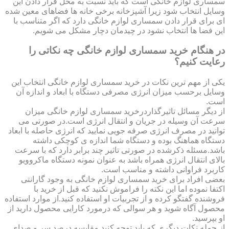
سمساری لوازم خانگی است که باید نسبت به محل قرار دادن این
وسایل انتخاب شود زیرا آشپزخانه برخی خانه ها فضاهای معین شده
ای برای قرار دادن سمساری لوازم خانگی دارد که اگر متناسب با
این فضا ها انتخاب نشود در چیدمان دچار مشکل می شویم.
در هنگام خرید سمساری لوازم خانگی چه نکاتی را
رعایت کنیم؟
یکی از مهم ترین نکات در خرید سمساری لوازم خانگی انتخاب این
وسایل برحسب میزان انرژی مصرفی دستگاه با ابعاد و اندازه آن
است.
از دیگر مسائل تاثیرگذاردرخرید سمساری لوازم خانگی میزان
سرعت آن وسیله در جریان و انتقال انرژی است.در صورتی می
توانید در مصرف انرژی صرفه جویی نمایید که انرژی حاصله با ابعاد
دستگاه هماهنگ بوده و دستگاه شما اندازه ی کوچکی داشته
باشد.مسئله ذکرشده در صورتی تاثیر چند برابر دارد که با سرعت
بالای انتقال انرژی همراه باشد به عنوان نمونه دستگاه ماکروویو
کاربرد فراوانی داشته و مناسب است.
بعضی افراد برای خرید سمساری لوازم خانگی به وجود گارانتی
اکتفا نموده اما این نکته را فراموش نکنید که قبل از خرید با
فروشنده گفتگو کرده و از تجربیات او استفاده کنید.از موارد استفاده
محصول آگاه شوید و هر سوالی که درمورد کارایی محصول دارید از
او بپرسید.
از جمله نکات دیگری که باید توجه کنید مقایسه درصد سر و صدای