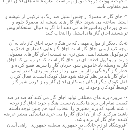
۳-جهت سهولت در پخت و پز بهتر است اندازه شعله های اجاق گاز با
هم متفاوت باشد.
۴-اجاق گاز ها معمولا از جنس استیل ضد زنگ یا ترکیبی از شیشه و
استیل ساخته می شوند.اجاق گاز های شیشه ای معمولا جلوه و
نمای ویژه ای به آشپزخانه می دهند اما اگر به دنبال استحکام بیش
تر هستید اجاق گاز های استیل را انتخاب کنید.
۵-یکی دیگر از موارد مهمی که در هنگام خرید اجاق گاز باید به آن
توجه کنید ایمنی اجاق گاز است.اجاق گاز هایی که دارای فندک و
ترموکوپل هستند ایمنی بیش تری به نسبت اجاق گاز های معمولی
دارند.ترموکوپل قطعه ای در اجاق گاز است که در زمانی که اجاق
گاز به وسیله باد خاموش شود جریان گاز را سریعا قطع کرده و
خطر گاز گرفتگی را از بین می برد.از دیگر مواردی که در ایمنی
اجاق گاز باید در نظر گرفته شود قفل کودک است.با فعال کردن
قفل کودک دیگر امکان دستکاری اجاق گاز و باز کردن شیر گاز
توسط کودکان وجود ندارد.
۶-امروزه برند های مختلفی تولید اجاق گاز می کنند که صد در صد
کیفیت تمام این برند ها یکسان نیست.هنگام خرید اجاق گاز توجه
داشته باشید که برند معتبری را انتخاب کنید.هم چنین توجه داشته
باشید مرکزی که از آن اجاق گاز را می خرید نمایندگی معتبر عرضه
کننده اجاق گاز آن برند باشد.
"فروشگاه لوازم خانگی در جمهوری,منطقه جمهوری" راهی آسان