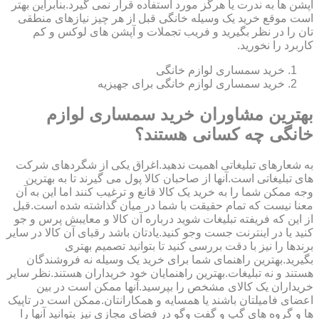
آپشن ها به ندرت یا هرگز مورد استفاده قرار نمی گیرد.بنابراین بهتر
است موقع خرید یک وسیله خانگی قبل از هر چیز نیازهای منطقی
تان را در نظر بگیرید و فریب تجملات و آپشن های لوکس و کم
کاربرد را نخورید.
خرید سمساری لوازم خانگی
خرید سمساری لوازم خانگی برای جهیزیه
بهترین مشاوران خرید سمساری لوازم
خانگی چه کسانی هستند؟
به شعارهای تبلیغاتی اهمیت ندهید.اغراق یکی از شگردهای شرکت
های تبلیغاتی است.آنها از صاحبان کالا پول می گیرند تا به بهترین
وجه ممکن شما را به خرید یک کالا قانع و ترغیب کنند اما این به آن
معنا نیست که تمام حقیقت با شما در میان گذاشته شده است.قبل
از این که فریفته تبلیغات شوید درباره آن کالا و معایبش پرس و جو
کنید یا در اینترنت جست وجو کنید.یادتان باشد رقبای آن کالا در سایر
برندها را نیز با دقت بررسی کنید تا بتوانید تصمیم بهتری
بگیرید.بهترین راهنمای شما برای خرید یک وسیله نه فروشندگان
هستند و نه تبلیغات.بهترین راهنمایان خود خریداران هستند.نظر سایر
خریداران یک کالای مشخص را بپرسید.آنها ممکن است در بین
اعضای فامیلتان باشند یا همسایه و همکارانتان.ممکن است در تاپیک
ها و گروه های گپ و گفت وگو در فضای مجازی نیز بتوانید آنها را