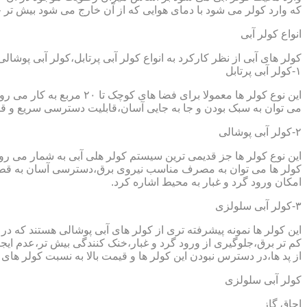
که وارد کولر می شود با دمای هوایی که از آن خارج می شود بیش تر خ
انواع کولر آبی
کولر های آبی از نظر کارکرد به انواع کولر آبی پرتابل،کولر آبی پوشا
۱-کولر آبی پرتابل
این نوع کولر ها معمولا ب
می توان به سبک بودن و جا به جایی آسان،قابلیت دسترسی سریع و قیم
۲-کولر آبی پوشالی
این نوع کولر ها جز قدیمی ترین سیستم کولر هلی آبی به شمار می ر
کولر ها می توان به مصرف مناسب نیروی برق،دسترسی آسان به قطعا
امکان ورود گرد و غبار به محیط اشاره کرد.
۳-کولر آبی سلولزی
این کولر ها نمونه پیشرفته تری از کولر های آبی پوشالی هستند که 
کم تر برق،جلوگیری از ورود گرد و غبار،خنک کنندگی بیش تر،عدم ایجا
از پد ها،در دسترس نبودن این کولر ها و قیمت بالا به نسبت کولر های 
کولر آبی سلولزی
اجاق گاز