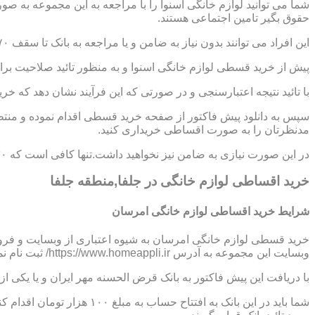
شما می توانید لوازم خانگی اسنوا را با مراجعه به این مجموعه به ص
حقوق بگیر تامین اجتماعی هستند.
این افراد می توانند بدون نیاز به ضامن و یا مراجعه به بانک تا سقف ۷۰ میلیون تومان اعتبار دریافت نموده و اقساط خود را به صورت ۶ تا ۱۲ ماهه پرداخت نمایند.
پیش از خرید قسطی لوازم خانگی اسنوا و به منظور تائید صلاحیت برای
با تائید نتیجه اعتبارسنجی و در صورتی که این فرآیند نشان دهد که خر
سپس به دانلود پیش فاکتور از صفحه خرید قسطی اقدام نموده و منتظر
مدنظرتان را به صورت اقساطی خریداری کنید.
در این صورت نیازی به ضامن نیز نخواهید داشت.تنها کافی است که ۳۰ درصد از مبلغ کل کالا را به صورت پیش پرداخت،پرداخت نموده و مابقی مبلغ را در اقساط ؟،؟؟ و یا ؟؟ ماهه بپردازید.
خرید اقساطی لوازم خانگی در جلفا,منطقه جلفا
شرایط خرید اقساطی لوازم خانگی امرسان
خرید قسطی لوازم خانگی امرسان به شیوه اعتباری از وبسایت و فرو
وبسایت این مجموعه به آدرس https://www.homeappli.ir/ ثبت نام نمایید و یک پیش فاکتور دریافت کنید.
با دریافت این پیش فاکتور به بانک قرض الحسنه مهر ایران و یا یکی
شما باید در این بانک به افتتاح