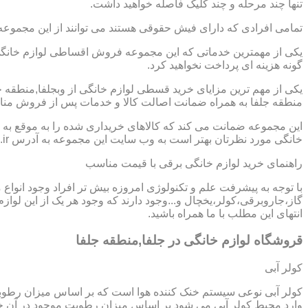
تنها چند مرحله و چند کلیک فاصله خواهید داشت.
تمامی افرادی که دارای فیش حقوقی هستند می توانند از این مجموعه
یکی از مهمترین خدماتی که این مجموعه فروش اقساطی لوازم خانگی د
گونه هزینه ای پرداخت نخواهید کرد.
یکی از مهم ترین مزایای خرید قسطی لوازم خانگی از وبجلفا,منطقه
منطقه جلفا به همراه ضمانت اصالت کالا و خدمات پس از فروش مناسب
این مجموعه ضمانت می کند که کالاهای خریداری شده را به موقع به ش
خانگی مورد نظرتان بهتر است به وب سایت این مجموعه به آدرس https://www.homeappli.ir سر بزنید.
راهنمای خرید لوازم خانگی برقی با قیمت مناسب
با توجه به پیشرفت علم و تکنولوژی امروزه بیش تر افراد وجود انواع
گاز،جاروبرقی،کولر،یخچال و...وجود دارند که وجود هر یک از این لو
انتهای این مطلب با ما همراه باشید.
قروشگاه لوازم خانگی در جلفا,منطقه جلفا
کولر آبی
کولر آبی نوعی سیستم خنک کننده هوا است که بر اساس میزان رطوب
وارد محیط کولر آبی می شود بر اساس میزان رطوبت موجود در آن خن