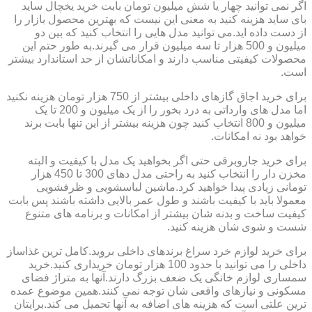
اگر نمی توانید چهار یا شش میلیون تومان بابت خرید یخچال ساید
بای ساید هزینه کنید به معنی این نیست که بهترین محصول بازار را
از دست داده اید.می توانید مدل هایی را انتخاب کنید که بین دو
میلیون و 500 هزار تا سه میلیون قرار می گیرند.به طور حتم این
محصولات کیفیتی مناسب دارند و امکاناتشان از حد استاندارد بیشتر
است.
برای خرید اجاق گازهای داخلی بیشتر از 750 هزار تومان هزینه نکنید
اما مدل های وارداتی به درد بخور را از یک میلیون و 200 تا یک
میلیون و 800 انتخاب کنید چون هزینه بیشتر از این تنها بابت برند
خواهد بود نه امکانات.
برای خرید جاروبرقی حتی اگر بخواهید یک مدل با کیفیت و البته
مخزن دار را انتخاب کنید به راحتی مدل دهای 300 تا 450 هزار
تومانی زیادی پیدا خواهید کرد.ماشین لباسشویی و ظرفشویی
معمولا باید با کیفیت باشند و طول عمر بالایی داشته باشند پس بابت
کیفیت ساخت و بدنه شان بیشتر از امکانات و برنامه های متنوع
شست و شوی شان هزینه کنید.
برای خرید لوازم خرد سراغ برندهای داخلی بروید.کامل ترین غذاساز
داخلی را می توانید با حدود 100 هزار تومان خریداری کنید.خرید
سمساری لوازم خانگی یک ضعف بزرگ دارند.آنها به متراژ فضای
مسکونی و نیازهای واقعی شان توجه نمی کنند.همین موضوع عمده
ترین علتی است که هزینه های اضافه به آنها تحمیل می کند.برایتان