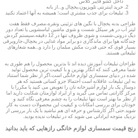
داخل کشو فایبر گلاس
خرید اینترنتی تلویزیون،یخچال و...از بانه
تبلیغات برای جذب مشتری است؛ همیشه به آنها اعتماد نکنید
طراحی بدنه یخچال با نگین های تزئینی ونقره،مصرف فقط هفت
لیتر آب در هر سیکل شست و شوی ماشین لباسشویی یا تعداد دور
دیگ درونی،شست و شوی ظروف تنها در 12 دقیقه،سیستم گردش
چندگانه هوا برای ماندگاری دو برابر مواد غذایی در یخچال،جاروبرقی
بسیار قوی که حتی قدرت مکش مبلمان را دارد و...همه شعارهای
تبلیغاتی هستند.
طراحان تبلیغات آموزش دیده اند تا بدترین محصول را هم طوری به
شما معرفی کنند که انگار بهترین و با کیفیت ترین محصول تولید
شده در دنیای سمساری لوازم خانگی است.اگر از نظر شما استناد
به این تبلیغات عاقلانه است احتمالا جزو کسانی هستید که هر
دوسال یک بار لوازم آشپزخانه تان را تعویض می کنید یا مکررا با
مرکز گارانتی تماس می گیرید و از ایراد لوازمتان شکایت دارید اما
از نظر ما بهتر است تنها تبلیغات را به چشم معرفی نگاه کنید و
خودتان برای بررسی امکانات و کیفیت این محصولات دست به کار
شوید.حتی اگر کارشناس و حرفه ای هم نباشید با یک بار بررسی از
نزدیک متوجه ایراداتی می شوید که در تبلیغات ندیده بودید.
رنج قیمت سمساری لوازم خانگی رازهایی که باید بدانید