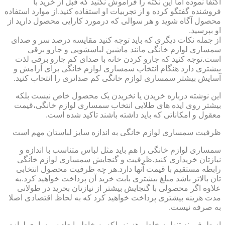
اکتفا نموده اما این نکته را فراموش نکنید که قبل از خرید با
فروشنده گفتگو کرده و از تجربیات او استفاده کنید.از موارد استفاده
محصول آگاه شوید و هر سوالی که درمورد کارایی محصول دارید از
او بپرسید.
از جمله نکات دیگری که باید توجه کنید مقایسه درصد سر و صدای
سمساری لوازم خانگی مانند ماشین لباسشویی و جارو برقی
است.توجه کنید که جارو کردن خانه با صدای کم جارو برقی لذت
بیشتری دارد هنگام انتخاب سمساری لوازم خانگی برای آرامش و
آسایش بیشتر سمساری لوازم خانگی کم صداتری را انتخاب کنید.
این نوشته درباره خریدن یا نخریدن یک محصول خاص نیست بلکه
بیشتر روی ایده های طلایی انتخاب سمساری لوازم خانگی،قیمت
معقول و امکاناتی که باید داشته باشند تاکید شده است.
ظرفیت سمساری لوازم خانگی به اندازه سایز لباستان مهم است
سمساری لوازم خانگی را هم باید مثل لباس متناسب با اندازه و
نیازتان خریداری کنید.ظرفیت و گنجایش سمساری لوازم خانگی
رابطه مستقیم با قیمت آنها دارد.هر چه ظرفیت محصول انتخابی
تان بالاتر باشد مبلغ بیشتری بابت خرید آن پرداخت خواهید کرد.به
علاوه اگر محصولی با گنجایش بیشتر از نیازتان بخرید در طولانی
مدت هزینه بیشتری پرداخت خواهید کرد که به لحاظ اقتصادی اصلا
به صرفه نیست.
از طرفی نه تنها به خاطر هزینه بلکه به خاطر ابعاد سمساری لوازم