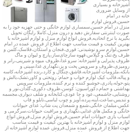
آشپزخانه و بسیاری
از وسایل ضروری
خانه در امام
حسین,فروش لوازم
منزل در امام حسین,سمساری لوازم خانگی و حتی جهزیه خود را به
صورت اینترنتی سفارش دهید و درون منزل،کاملا رایگان تحویل
بگیرید با نرخ اتحادیه,فروش انواع لوازم منزل و لوازم آشپزخانه با
بهترین کیفیت و قیمت مناسب جهت اطلاع از فروش عمده در امام
حسین,لوازم سرو نوشیدنی: قوری،فنجان و استکان،فلاسک،کلمن و
ظرف یخ،تنگ و گیلاس،قهوه سازچای‌ساز،پارچ و لیوان و ماگ
ظروف پذیرایی و آشپزخانه: سرو غذا،ظروف میوه و شیرینی،رانر و
رومیزی،ظروف و سرویس پخت و پز،نگهداری غذا،سینی و
بانکه،ملزومات آشپزخانه،قاشق،چنگال و کارد،رنده آشپزخانه،کاسه
و پیاله،قالب کیک لوازم خواب و حمام: روتختی و کاور،تشک،بالش و
پتو،حوله،پادری،خوشبو کننده و نرم کننده،ملزومات سرویس
بهداشتی و حمام.دکوراسیون: کوسن،ظروف دکوری،گلدان،نور و
روشنایی،جاشمعی،عود و جا عودی،کتابخانه و شلف دیواری،مجسمه
و تندیس،ساعت،آینه،پرده،آویز و چوب لباسی،تابلو و قاب
عکس،مبلمان خانگی،شمع و شمعدان پت شاپ: غذای حیوانات
خانگی و مکمل های غذایی،نگهداری و مراقبت حیوانات،سرگرمی و
اسباب بازی حیوانات امام حسین,فروش لوازم منزل,فروش انواع
لوازم منزل و لوازم آشپزخانه با بهترین کیفیت و قیمت مناسب
جهت اطلاع از فروش عمده منزل,فروش عمده لوازم آشپزخانه از