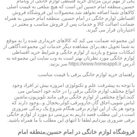
یکی از مهم ترین مزایای خرید قسطی لوازم خانگی از وبامام
حسین,منطقه امام حسین این است که هیچ مبلغی به قیمت اصلی
کالاهای شما اضافه نخواهد شد.محصولات این فروشگاه فروش
اقساطی لوازم خانگی در امام حسین, منطقه امام حسین به همراه
ضمانت اصالت کالا و خدمات پس از فروش مناسب و معتبر در
اختیارتان قرار می گیرند.
این مجموعه ضمانت می کند که کالاهای خریداری شده را به موقع
به شما تحویل دهد.برای مشاهده دیگر خدمات این مجموعه،آگاهی از
امکانات متنوع و بازدید از لوازم خانگی و شرایط خرید اقساطی
لوازم خانگی مورد نظرتان بهتر است به وب سایت این مجموعه به
آدرس https://www.homeappli.ir سر بزنید.
راهنمای خرید لوازم خانگی برقی با قیمت مناسب
با توجه به پیشرفت علم و تکنولوژی امروزه بیش تر افراد وجود
انواع مختلف لوازم خانگی برقی را در خانه خود احساس می
کنند.انواع مختلفی از لوازم خانگی برقی مانند تلویزیون،ماشین
لباس شویی،اجاق گاز،جاروبرقی،کولر،یخچال و...وجود دارند که
وجود هر یک از این لوازم برقی هنگام شروع یک زندگی ضروری
است.در این مطلب قصد داریم به بررسی دو مورد از لوازم خانگی
برقی ضروری بپردایم.لطفا تا انتهای این مطلب با ما همراه باشید.
قروشگاه لوازم خانگی در امام حسین,منطقه امام