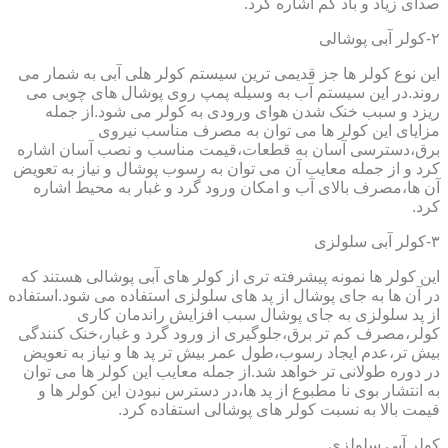
صدای زیاد و باد کم اشاره کرد.
۲-کولر آبی پوشالی
این نوع کولر ها جز قدیمی ترین سیستم کولر هلی آبی به شمار می
روند.در این سیستم آب به وسیله پمپ روی پوشال های چوبی می
ریزد و سبب خنک شدن هوای ورودی به کولر می شود.از جمله
مزایای این کولر ها می توان به مصرف مناسب نیروی
برق،دسترسی آسان به قطعات،قیمت مناسب و نصب آسان اشاره
کرد و از جمله معایب آن می توان به رسوب پوشال و نیاز به تعویض
آن ها،مصرف بالای آب و امکان ورود گرد و غبار به محیط اشاره
کرد.
۳-کولر آبی سلولزی
این کولر ها نمونه پیشرفته تری از کولر های آبی پوشالی هستند که
در آن ها به جای پوشال از پد های سلولزی استفاده می شود.استفاده
از پد سلولزی به جای پوشال سبب افزایش راندمان کاری
کولر،مصرف کم تر برق،جلوگیری از ورود گرد و غبار،خنک کنندگی
بیش تر،عدم ایجاد رسوب،طول عمر بیش تر پد ها و نیاز به تعویض
در دوره طولانی تر خواهد شد.از جمله معایب این کولر ها می توان
به انتشار بوی نا مطبوع از پد ها،در دسترس نبودن این کولر ها و
قیمت بالا به نسبت کولر های پوشالی استفاده کرد.
کولر آبی سلولزی