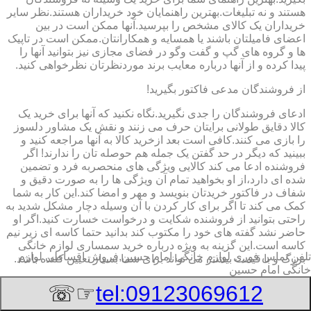
هستند و نه تبلیغات.بهترین راهنمایان خود خریداران هستند.نظر سایر
خریداران یک کالای مشخص را بپرسید.آنها ممکن است در بین
اعضای فامیلتان باشند یا همسایه و همکارانتان.ممکن است در تاپیک
ها و گروه های گپ و گفت وگو در فضای مجازی نیز بتوانید آنها را
پیدا کرده و از آنها درباره معایب برند موردنظرتان نظرخواهی کنید.
از فروشندگان مدعی فاکتور بگیرید!
ادعای فروشندگان را جدی نگیرید.نگاه نکنید که آنها برای خرید یک
کالا دقایق طولانی برایتان حرف می زنند و نقش یک مشاور دلسوز
را بازی می کنند.کافی است بعد ازخرید کالا به آنها مراجعه کنید و
ببینید که دیگر در حد گفتن یک جمله هم حوصله تان را ندارند! اگر
فروشنده ادعا می کند کالایی ویژگی های منحصربه فرد و تضمین
شده ای دارد،از او بخواهید تمام آن ویژگی ها را به صورت دقیق و
شفاف در فاکتور خریدتان بنویسد و مهر و امضا کند.این کار به شما
کمک می کند تا اگر برای کار کردن با آن وسیله دچار مشکل شدید به
راحتی بتوانید از فروشنده شکایت و درخواست خسارت کنید.اگر او
حاضر نشد گفته های خود را مکتوب کند بدانید حتما کاسه ای زیر نیم
کاسه است.این گزینه به ویژه درباره خرید سمساری لوازم خانگی
تلفن تماس فوری
لوازم خانگی امام حسین,فروش اقساطی لوازم
بزرگ و با قیمت بیشتر می تواند برای شما بسیار تعیین کننده باشد.
خانگی امام حسین
برچسب انرژی لوازم بزرگ را حتما چک کنید
☞☏
tel:09123069612
به برچسب انرژی توجه کنید.برچسب انرژی ٧ فلش رنگی است که