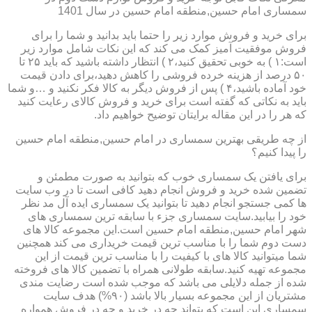
سمساری امام حسین,منطقه امام حسین در سال 1401
برای خرید و فروش موارد زیر را حتما باید بدانید و شما را برای
فروش موفقیت آمیز کمک می کند که این نکات شامل موارد زیر
است:۱ ) به خوبی تحقیق کنید،۲ ) انتظار داشته باشید که باید ۲۵ تا
۵۰ درصد از هزینه خرده فروشی را کاهش دهید،برای دادن قیمت
خود آماده باشید،۴ ) پس از فروش دیگر به کالا فکر نکنید و …و شما
باید به نکاتی که گفته است برای خرید و فروش کالای رعایت کنید
که هر را در این مقاله برایتان توضیح خواهیم داد.
از چه طریقی بهترین سمساری در امام حسین,منطقه امام حسین
را پیدا کنیم؟
برای یافتن یک سمساری خوب که بتوانید به صورت مطمئن و
تضمین شده خرید و فروش انجام دهید کافی است تا در وب سایت
ها کمی جستجو انجام دهید تا بتوانید یک سمساری ایده آل مد نظر
خود را بیابید.سایت سمساری جزء با سابقه ترین سمساری های
شهر امام حسین,منطقه امام حسین است.این مجموعه کالا های
دست دوم شما را با مناسب ترین قیمت خریداری می کند همچنین
شما میتوانید کالا های با کیفیت را با مناسب ترین قیمت از این
مجموعه تهیه کنید.سابقه طولانی همراه با تضمین کالا های فروخته
شده از جمله دلایلی می باشد که موجب شده است رضایت مندی
مشتریان از این مجموعه بسیار بالا باشد (۹۰%) هدف سایت
سمساری این است که بتواند چه در خرید و چه در فروش همواره