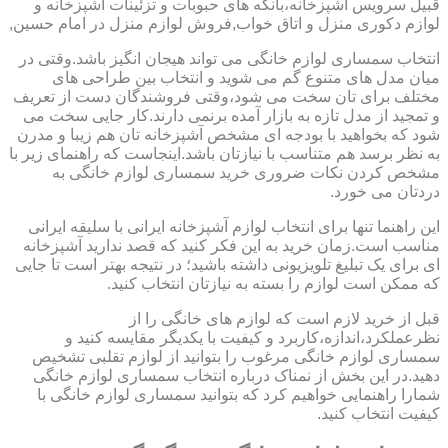
قبیل سرویس آشپزخانه،بانکه های حبوبات و تزئینات آشپزخانه و
لوازم دکوری منزل و اتاق خواب,فروش لوازم منزل در امام حسین,
انتخاب سمساری لوازم خانگی می تواند هیجان انگیز باشد.وقتی در
میان مدل های متنوع گم می شوید و انتخاب بین طراحی های
مختلف برای تان سخت می شود،وقتی فروشندگان دست از تعریف
و تمجید از مدل تازه به بازار آمده برنمی دارند.کار جایی سخت می
شود که بخواهید با بودجه ای مشخص آشپزخانه تان هم زیبا و مدرن
به نظر برسد هم متناسب با نیازتان باشد.اینجاست که راهنمای زیر با
مشخص کردن نکات ضروری خرید سمساری لوازم خانگی به
دردتان می خورد.
این راهنما تنها برای انتخاب لوازم آشپزخانه ایرانی با سلیقه ایرانی
مناسب است.زمان خرید به این فکر کنید که قصد ندارید آشپزخانه
ای برای یک تبلیغ تلویزیونی داشته باشید؛ در نتیجه بهتر است تا جایی
که ممکن است لوازم را بسته به نیازتان انتخاب کنید.
قبل از خرید لازم است که لوازم های خانگی را از
نظرعملکرد،اندازه،کاربرد و کیفیت با یکدیگر مقایسه کنید و
سمساری لوازم خانگی مرغوب را بتوانید از لوازم تقلبی تشخیص
دهید.در این بخش از نمناک درباره انتخاب سمساری لوازم خانگی
شمارا راهنمایی خواهیم کرد که بتوانید سمساری لوازم خانگی با
کیفیت انتخاب کنید.