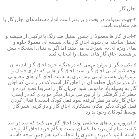
اجاق گاز
۳-جهت سهولت در پخت و پز بهتر است اندازه شعله های اجاق گاز با
هم متفاوت باشد.
۴-اجاق گاز ها معمولا از جنس استیل ضد زنگ یا ترکیبی از شیشه و
استیل ساخته می شوند.اجاق گاز های شیشه ای معمولا جلوه و
نمای ویژه ای به آشپزخانه می دهند اما اگر به دنبال استحکام بیش
تر هستید اجاق گاز های استیل را انتخاب کنید.
۵-یکی دیگر از موارد مهمی که در هنگام خرید اجاق گاز باید به آن
توجه کنید ایمنی اجاق گاز است.اجاق گاز هایی که دارای فندک و
ترموکوپل هستند ایمنی بیش تری به نسبت اجاق گاز های معمولی
دارند.ترموکوپل قطعه ای در اجاق گاز است که در زمانی که اجاق
گاز به وسیله باد خاموش شود جریان گاز را سریعا قطع کرده و
خطر گاز گرفتگی را از بین می برد.از دیگر مواردی که در ایمنی
اجاق گاز باید در نظر گرفته شود قفل کودک است.با فعال کردن
قفل کودک دیگر امکان دستکاری اجاق گاز و باز کردن شیر گاز
توسط کودکان وجود ندارد.
۶-امروزه برند های مختلفی تولید اجاق گاز می کنند که صد در صد
کیفیت تمام این برند ها یکسان نیست.هنگام خرید اجاق گاز توجه
داشته باشید که برند معتبری را انتخاب کنید.هم چنین توجه داشته