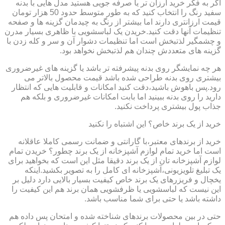
اگر به فکر خرید ارزان تر یا صرفه جویی هستید مدل هایی با بدنه
سفید رنگ را انتخاب کنید که به طور متوسط حدود 50 هزار تومان
قیمت ارزانتری دارند اما بیشتر از رنگ به چیدمان گزینه ها و صفحه
تنظیمات آنها دقت کنید.خریدن یک لباسشویی با ظاهری بسیار مدرن
و چشمگیر لذتبخش است اما تنظیمات دشوار آن و سر و کله زدن با
گزینه های متعددش چندان هم لذتبخش نخواهد بود.
هر چه نمایشگر روی بدنه پیشرفته تر باشد یا گزینه های غیرضروری
بیشتری روی بدنه طراحی شده باشد قیمت محصول بالاتر می
رود.پس باهوش باشید،دقت کنید امکانات و قابلیت هایی که انتظار
دارید را روی بدنه ببینید اما بابت امکانات غیرضروری و بلکه هم
جذاب پول بیشتری پرداخت نکنید.
خرید از یک برند خاص؟ این اشتباه را نکنید
خرید از برندهای معتبر،با گارانتی و ضمانت رسمی کاملا عاقلانه
است اما خرید تمام لوازم آشپزخانه از یک برند چطور؟ خریدن تمام
لوازم آشپزخانه تان از یک برند دقیقا مثل این است که بخواهید برای
یک تبلیغ تلویزیونی،آشپزخانه ای کامل را به تصویر بکشید.اینکه
یخچال و فریزرهای یک برند خاص کیفیت بسیار بالایی دارد دلیل بر
این نیست که لباسشویی یا ظرفشویی همان برند هم این کیفیت را
داشته باشد یا حتی برای شما مناسب باشد.
حتی در بین محصولات برندهای شناخته شده و امتحان پس داده هم