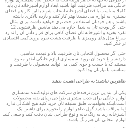
خانگی هم مراقب ظرفیت آنها باشید.ابعاد لوازم آشپزخانه تان باید
کاملا متناسب با فضای آشپزخانه انتخاب شوند.با این کار هم فضای
بیشتری به لوازم می دهیدتا بهتر کار کنند و بازده بالاتری داشته
باشند و هم خودتان استفاده راحت تری خواهید داشت.برای مثال
حتی اگر بودجه تان به شما اجازه می دهد ماشین ظرفشویی 12
نفره بخرید و آشپزخانه تان فضای کافی برای قرار دادن آن را ندارد
سراغ مدل های رومیزی با ظرفیت هشت نفره بروید.کمی اقتصادی
تر فکر کنید.
حتی اگر محصول انتخابی تان ظرفیت بالا و قیمت مناسبی
دارد،سراغ خرید آن نروید. سمساری لوازم خانگی آنقدر متنوع
هستند که با جست و جوی کمی می توانید محصولی با ظرفیت و
متناسب با نیازتان پیدا کنید.
ظاهربین نباشید؛ به طراحی اهمیت بدهید
یکی از ابتدایی ترین ترفندهای شرکت های تولیدکننده سمساری
لوازم خانگی برای جذب مشتری طراحی زیبای بدنه محصولات
است.اینکه بخواهیدت طبق سلیقه تان خرید کنید هیچ اشکالی ندارد
اما مراقب باشید گول ظاهر لوازم را نخورید.برای داشتن یک
آشپزخانه زیبا به رنگ بدنه و نوع طراحی شان دقت کنید و سعی کنید
لوازم انتخابی تان هم رنگ باشند.