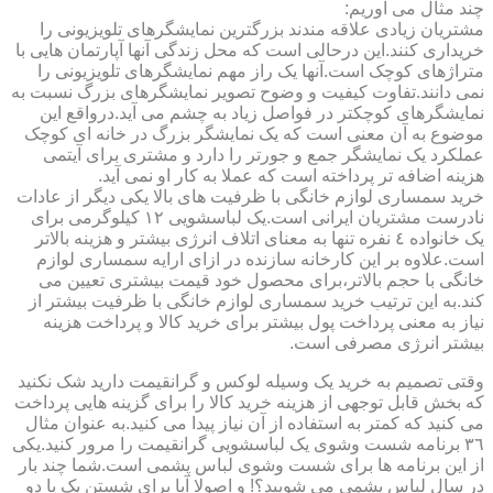
چند مثال می آوریم:
مشتریان زیادی علاقه مندند بزرگترین نمایشگرهای تلویزیونی را
خریداری کنند.این درحالی است که محل زندگی آنها آپارتمان هایی با
متراژهای کوچک است.آنها یک راز مهم نمایشگرهای تلویزیونی را
نمی دانند.تفاوت کیفیت و وضوح تصویر نمایشگرهای بزرگ نسبت به
نمایشگرهای کوچکتر در فواصل زیاد به چشم می آید.درواقع این
موضوع به آن معنی است که یک نمایشگر بزرگ در خانه ای کوچک
عملکرد یک نمایشگر جمع و جورتر را دارد و مشتری برای آیتمی
هزینه اضافه تر پرداخته است که عملا به کار او نمی آید.
خرید سمساری لوازم خانگی با ظرفیت های بالا یکی دیگر از عادات
نادرست مشتریان ایرانی است.یک لباسشویی ١٢ کیلوگرمی برای
یک خانواده ٤ نفره تنها به معنای اتلاف انرژی بیشتر و هزینه بالاتر
است.علاوه بر این کارخانه سازنده در ازای ارایه سمساری لوازم
خانگی با حجم بالاتر،برای محصول خود قیمت بیشتری تعیین می
کند.به این ترتیب خرید سمساری لوازم خانگی با ظرفیت بیشتر از
نیاز به معنی پرداخت پول بیشتر برای خرید کالا و پرداخت هزینه
بیشتر انرژی مصرفی است.
وقتی تصمیم به خرید یک وسیله لوکس و گرانقیمت دارید شک نکنید
که بخش قابل توجهی از هزینه خرید کالا را برای گزینه هایی پرداخت
می کنید که کمتر به استفاده از آن نیاز پیدا می کنید.به عنوان مثال
٣٦ برنامه شست وشوی یک لباسشویی گرانقیمت را مرور کنید.یکی
از این برنامه ها برای شست وشوی لباس پشمی است.شما چند بار
در سال لباس پشمی می شویید؟! و اصولا آیا برای شستن یک یا دو