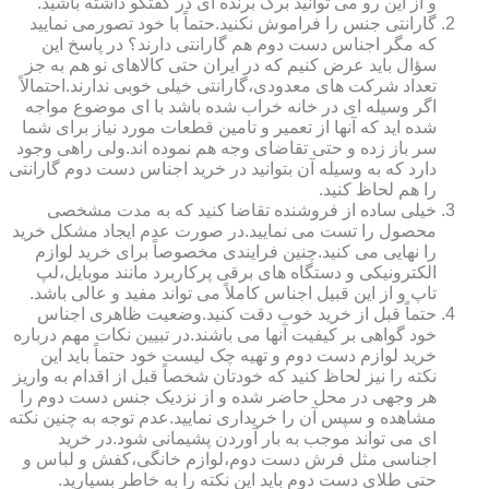
و از این رو می توانید برگ برنده ای در گفتگو داشته باشید.
گارانتی جنس را فراموش نکنید.حتماً با خود تصورمی نمایید
که مگر اجناس دست دوم هم گارانتی دارند؟ در پاسخ این
سؤال باید عرض کنیم که در ایران حتی کالاهای نو هم به جز
تعداد شرکت های معدودی،گارانتی خیلی خوبی ندارند.احتمالاً
اگر وسیله ای در خانه خراب شده باشد با ای موضوع مواجه
شده اید که آنها از تعمیر و تامین قطعات مورد نیاز برای شما
سر باز زده و حتی تقاضای وجه هم نموده اند.ولی راهی وجود
دارد که به وسیله آن بتوانید در خرید اجناس دست دوم گارانتی
را هم لحاظ کنید.
خیلی ساده از فروشنده تقاضا کنید که به مدت مشخصی
محصول را تست می نمایید.در صورت عدم ایجاد مشکل خرید
را نهایی می کنید.چنین فرایندی مخصوصاً برای خرید لوازم
الکترونیکی و دستگاه های برقی پرکاربرد مانند موبایل،لپ
تاپ و از این قبیل اجناس کاملاً می تواند مفید و عالی باشد.
حتماً قبل از خرید خوب دقت کنید.وضعیت ظاهری اجناس
خود گواهی بر کیفیت آنها می باشند.در تبیین نکات مهم درباره
خرید لوازم دست دوم و تهیه چک لیست خود حتماً باید این
نکته را نیز لحاظ کنید که خودتان شخصاً قبل از اقدام به واریز
هر وجهی در محل حاضر شده و از نزدیک جنس دست دوم را
مشاهده و سپس آن را خریداری نمایید.عدم توجه به چنین نکته
ای می تواند موجب به بار آوردن پشیمانی شود.در خرید
اجناسی مثل فرش دست دوم،لوازم خانگی،کفش و لباس و
حتی طلای دست دوم باید این نکته را به خاطر بسپارید.