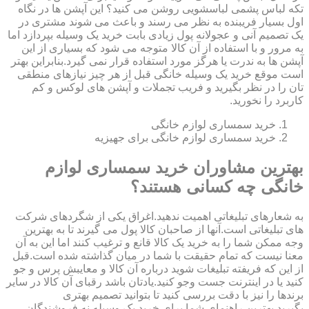
تکه لباس پشمی لباسشویی روشن می کنید؟ این آپشن ها در نگاه
اول بسیار فریبنده به نظر می رسند و باعث می شوند مشتری در
یک تصمیم آنی و عجولانه پول زیادی بابت خرید یک وسیله بپردازد اما
به مرور و با استفاده از آن کالا متوجه می شود که بسیاری از این
آپشن ها به ندرت یا هرگز مورد استفاده قرار نمی گیرد.بنابراین بهتر
است موقع خرید یک وسیله خانگی قبل از هر چیز نیازهای منطقی
تان را در نظر بگیرید و فریب تجملات و آپشن های لوکس و کم
کاربرد را نخورید.
خرید سمساری لوازم خانگی
خرید سمساری لوازم خانگی برای جهیزیه
بهترین مشاوران خرید سمساری لوازم
خانگی چه کسانی هستند؟
به شعارهای تبلیغاتی اهمیت ندهید.اغراق یکی از شگردهای شرکت
های تبلیغاتی است.آنها از صاحبان کالا پول می گیرند تا به بهترین
وجه ممکن شما را به خرید یک کالا قانع و ترغیب کنند اما این به آن
معنا نیست که تمام حقیقت با شما در میان گذاشته شده است.قبل
از این که فریفته تبلیغات شوید درباره آن کالا و معایبش پرس و جو
کنید یا در اینترنت جست وجو کنید.یادتان باشد رقبای آن کالا در سایر
برندها را نیز با دقت بررسی کنید تا بتوانید تصمیم بهتری
بگیرید.بهترین راهنمای شما برای خرید یک وسیله نه فروشندگان