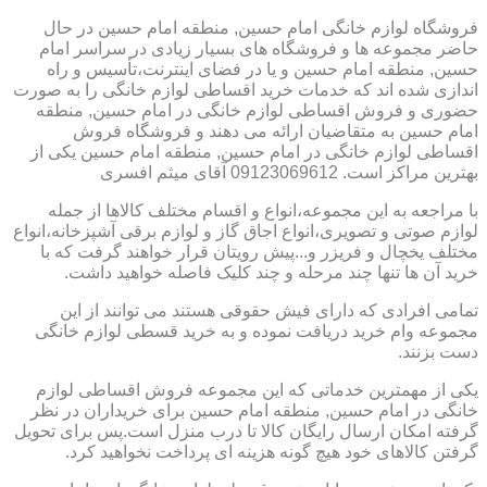
فروشگاه لوازم خانگی امام حسین, منطقه امام حسین در حال
حاضر مجموعه ها و فروشگاه های بسیار زیادی در سراسر امام
حسین, منطقه امام حسین و یا در فضای اینترنت،تأسیس و راه
اندازی شده اند که خدمات خرید اقساطی لوازم خانگی را به صورت
حضوری و فروش اقساطی لوازم خانگی در امام حسین, منطقه
امام حسین به متقاضیان ارائه می دهند و فروشگاه فروش
اقساطی لوازم خانگی در امام حسین, منطقه امام حسین یکی از
بهترین مراکز است. 09123069612 آقای میثم افسری
با مراجعه به این مجموعه،انواع و اقسام مختلف کالاها از جمله
لوازم صوتی و تصویری،انواع اجاق گاز و لوازم برقی آشپزخانه،انواع
مختلف یخچال و فریزر و...پیش رویتان قرار خواهند گرفت که با
خرید آن ها تنها چند مرحله و چند کلیک فاصله خواهید داشت.
تمامی افرادی که دارای فیش حقوقی هستند می توانند از این
مجموعه وام خرید دریافت نموده و به خرید قسطی لوازم خانگی
دست بزنند.
یکی از مهمترین خدماتی که این مجموعه فروش اقساطی لوازم
خانگی در امام حسین, منطقه امام حسین برای خریداران در نظر
گرفته امکان ارسال رایگان کالا تا درب منزل است.پس برای تحویل
گرفتن کالاهای خود هیچ گونه هزینه ای پرداخت نخواهید کرد.