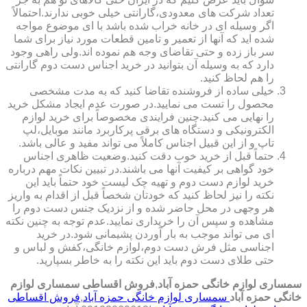
تعداد شرکت های معدودی،گارانتی خیلی خوبی ندارند.احتمالاً
اگر وسیله ای در خانه خراب شده باشد با ای موضوع مواجه
شده اید که آنها از تعمیر و تامین قطعات مورد نیاز برای شما
سر باز زده و حتی تقاضای وجه هم نموده اند.ولی راهی وجود
دارد که به وسیله آن بتوانید در خرید اجناس دست دوم گارانتی
را هم لحاظ کنید.
خیلی ساده از فروشنده تقاضا کنید که به مدت مشخصی
محصول را تست می نمایید.در صورت عدم ایجاد مشکل خرید
را نهایی می کنید.چنین فرایندی مخصوصاً برای خرید لوازم
الکترونیکی و دستگاه های برقی پرکاربرد مانند موبایل،لپ
تاپ و از این قبیل اجناس کاملاً می تواند مفید و عالی باشد.
حتماً قبل از خرید خوب دقت کنید.وضعیت ظاهری اجناس
خود گواهی بر کیفیت آنها می باشند.در تبیین نکات مهم درباره
خرید لوازم دست دوم و تهیه چک لیست خود حتماً باید این
نکته را نیز لحاظ کنید که خودتان شخصاً قبل از اقدام به واریز
هر وجهی در محل حاضر شده و از نزدیک جنس دست دوم را
مشاهده و سپس آن را خریداری نمایید.عدم توجه به چنین نکته
ای می تواند موجب به بار آوردن پشیمانی شود.در خرید
اجناسی مثل فرش دست دوم،لوازم خانگی،کفش و لباس و
حتی طلای دست دوم باید این نکته را به خاطر بسپارید.
سمساری لوازم خانگی حمزه آباد
,
فروش اقساطی سمساری لوازم
خانگی حمزه آباد
سمساری لوازم خانگی حمزه آباد
,
فروش اقساطی