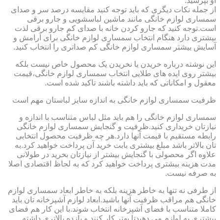
او بپرسید.
از جمله نکات دیگری که باید توجه کنید مقایسه درصد سر و صدای
سمساری لوازم خانگی مانند ماشین لباسشویی و جارو برقی
است.توجه کنید که جارو کردن خانه با صدای کم جارو برقی لذت
بیشتری دارد هنگام انتخاب سمساری لوازم خانگی برای آرامش و
آسایش بیشتر سمساری لوازم خانگی کم صداتری را انتخاب کنید.
این نوشته درباره خریدن یا نخریدن یک محصول خاص نیست بلکه
بیشتر روی ایده های طلایی انتخاب سمساری لوازم خانگی،قیمت
معقول و امکاناتی که باید داشته باشند تاکید شده است.
ظرفیت سمساری لوازم خانگی به اندازه سایز لباستان مهم است
سمساری لوازم خانگی را هم باید مثل لباس متناسب با اندازه و
نیازتان خریداری کنید.ظرفیت و گنجایش سمساری لوازم خانگی
رابطه مستقیم با قیمت آنها دارد.هر چه ظرفیت محصول انتخابی
تان بالاتر باشد مبلغ بیشتری بابت خرید آن پرداخت خواهید کرد.به
علاوه اگر محصولی با گنجایش بیشتر از نیازتان بخرید در طولانی
مدت هزینه بیشتری پرداخت خواهید کرد که به لحاظ اقتصادی اصلا
به صرفه نیست.
از طرفی نه تنها به خاطر هزینه بلکه به خاطر ابعاد سمساری لوازم
خانگی هم مراقب ظرفیت آنها باشید.ابعاد لوازم آشپزخانه تان باید
کاملا متناسب با فضای آشپزخانه انتخاب شوند.با این کار هم فضای
بیشتری به لوازم می دهیدتا بهتر کار کنند و بازده بالاتری داشته