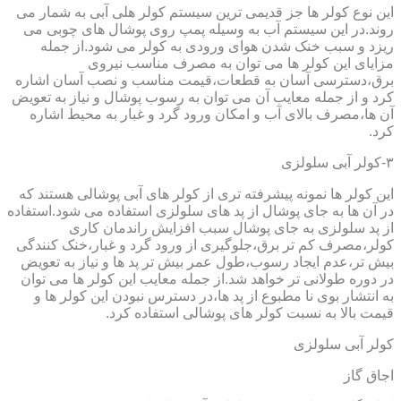
این نوع کولر ها جز قدیمی ترین سیستم کولر هلی آبی به شمار می
روند.در این سیستم آب به وسیله پمپ روی پوشال های چوبی می
ریزد و سبب خنک شدن هوای ورودی به کولر می شود.از جمله
مزایای این کولر ها می توان به مصرف مناسب نیروی
برق،دسترسی آسان به قطعات،قیمت مناسب و نصب آسان اشاره
کرد و از جمله معایب آن می توان به رسوب پوشال و نیاز به تعویض
آن ها،مصرف بالای آب و امکان ورود گرد و غبار به محیط اشاره
کرد.
۳-کولر آبی سلولزی
این کولر ها نمونه پیشرفته تری از کولر های آبی پوشالی هستند که
در آن ها به جای پوشال از پد های سلولزی استفاده می شود.استفاده
از پد سلولزی به جای پوشال سبب افزایش راندمان کاری
کولر،مصرف کم تر برق،جلوگیری از ورود گرد و غبار،خنک کنندگی
بیش تر،عدم ایجاد رسوب،طول عمر بیش تر پد ها و نیاز به تعویض
در دوره طولانی تر خواهد شد.از جمله معایب این کولر ها می توان
به انتشار بوی نا مطبوع از پد ها،در دسترس نبودن این کولر ها و
قیمت بالا به نسبت کولر های پوشالی استفاده کرد.
کولر آبی سلولزی
اجاق گاز