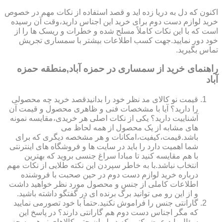
اکنون که دل به دریا زده اید و قصد استفاده از نکات مهم در خصوص
خرید لوازم دست دوم برای خرید این اجناس دارید،وقت آن رسیده
است که با این نکات کاملاً مسلح شده و خطرات و ریسک ها را از
خود دور نمایید.جهت کسب اطلاعات بیشتر با سمساری تجریش
تماس بگیرید.
راهنمای خرید از سمساری در حمزه آباد,منطقه حمزه
آباد
قیمت نو کالای مد نظر خود را بدانیدقصد خرید چه محصولی
را دارید؟ آیا با مشخصات فنی و ظاهری محصول و قیمت آن
آشناییت دارید؟ یکی از نکات اصلی هر خریدی،مقایسه نمونه
های مشابه از یک محصول از همه لحاظ می
باشد.قیمت،کیفیت،امکانات و هر مشخصه دیگری که برای
شما اهمیت دارد را باید در سایت ها و فروشگاه های اینترنتی
با هم مقایسه کنید تا مبادا سراغ جنسی بروید که بهترین
انتخاب نباشد.با به خاطر سپردن این نکته طلایی از نکات مهم
درباره خرید لوازم دست دوم در حین صحبت با فروشنده
اطلاعات کاملی از جنس و محصول مورد نظر خواهید داشت
و از این رو می توانید برگ برنده ای در گفتگو داشته باشید.
گارانتی جنس را فراموش نکنید.حتماً با خود تصورمی نمایید
که مگر اجناس دست دوم هم گارانتی دارند؟ در پاسخ این
سؤال باید عرض کنیم که در ایران حتی کالاهای نو هم به جز