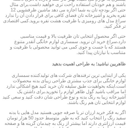
باشند و هم خودتان استفاده راحت تری خواهید داشت.برای مثال
حتی اگر بودجه تان به شما اجازه می دهد ماشین ظرفشویی 12
نفره بخرید و آشپزخانه تان فضای کافی برای قرار دادن آن را ندارد
سراغ مدل های رومیزی با ظرفیت هشت نفره بروید.کمی اقتصادی
تر فکر کنید.
حتی اگر محصول انتخابی تان ظرفیت بالا و قیمت مناسبی
دارد،سراغ خرید آن نروید. سمساری لوازم خانگی آنقدر متنوع
هستند که با جست و جوی کمی می توانید محصولی با ظرفیت و
متناسب با نیازتان پیدا کنید.
ظاهربین نباشید؛ به طراحی اهمیت بدهید
یکی از ابتدایی ترین ترفندهای شرکت های تولیدکننده سمساری
لوازم خانگی برای جذب مشتری طراحی زیبای بدنه محصولات
است.اینکه بخواهیدت طبق سلیقه تان خرید کنید هیچ اشکالی ندارد
اما مراقب باشید گول ظاهر لوازم را نخورید.برای داشتن یک
آشپزخانه زیبا به رنگ بدنه و نوع طراحی شان دقت کنید و سعی کنید
لوازم انتخابی تان هم رنگ باشند.
اگر به فکر خرید ارزان تر یا صرفه جویی هستید مدل هایی با بدنه
سفید رنگ را انتخاب کنید که به طور متوسط حدود 50 هزار تومان
قیمت ارزانتری دارند اما بیشتر از رنگ به چیدمان گزینه ها و صفحه