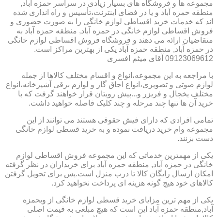
مجموعه ها و فروشگاه های بسیار زیادی در سراسر حمزه آباد,
منطقه حمزه آباد و یا در فضای اینترنت،تأسیس و راه اندازی شده
اند که خدمات خرید اقساطی لوازم خانگی را به صورت حضوری و
فروش اقساطی لوازم خانگی در حمزه آباد, منطقه حمزه آباد به
متقاضیان ارائه می دهند و فروشگاه فروش اقساطی لوازم خانگی
در حمزه آباد, منطقه حمزه آباد یکی از بهترین مراکز است.
09123069612 آقای میثم افسری
با مراجعه به این مجموعه،انواع و اقسام مختلف کالاها از جمله
لوازم صوتی و تصویری،انواع اجاق گاز و لوازم برقی آشپزخانه،انواع
مختلف یخچال و فریزر و...پیش رویتان قرار خواهند گرفت که با
خرید آن ها تنها چند مرحله و چند کلیک فاصله خواهید داشت.
تمامی افرادی که دارای فیش حقوقی هستند می توانند از این
مجموعه وام خرید دریافت نموده و به خرید قسطی لوازم خانگی
دست بزنند.
یکی از مهمترین خدماتی که این مجموعه فروش اقساطی لوازم
خانگی در حمزه آباد, منطقه حمزه آباد برای خریداران در نظر گرفته
امکان ارسال رایگان کالا تا درب منزل است.پس برای تحویل گرفتن
کالاهای خود هیچ گونه هزینه ای پرداخت نخواهید کرد.
یکی از مهم ترین مزایای خرید قسطی لوازم خانگی از وبحمزه
آباد,منطقه حمزه آباد این است که هیچ مبلغی به قیمت اصلی