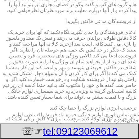
ها و گروه های گپ و گفت وگو در فضای مجازی نیز بتوانید آنها را
پیدا کرده و از آنها درباره معایب برند موردنظرتان نظرخواهی کنید.
از فروشندگان مدعی فاکتور بگیرید!
ادعای فروشندگان را جدی نگیرید.نگاه نکنید که آنها برای خرید یک
کالا دقایق طولانی برایتان حرف می زنند و نقش یک مشاور دلسوز
را بازی می کنند.کافی است بعد ازخرید کالا به آنها مراجعه کنید و
ببینید که دیگر در حد گفتن یک جمله هم حوصله تان را ندارند! اگر
فروشنده ادعا می کند کالایی ویژگی های منحصربه فرد و تضمین
شده ای دارد،از او بخواهید تمام آن ویژگی ها را به صورت دقیق و
شفاف در فاکتور خریدتان بنویسد و مهر و امضا کند.این کار به شما
کمک می کند تا اگر برای کار کردن با آن وسیله دچار مشکل شدید به
راحتی بتوانید از فروشنده شکایت و درخواست خسارت کنید.اگر او
حاضر نشد گفته های خود را مکتوب کند بدانید حتما کاسه ای زیر نیم
کاسه است.این گزینه به ویژه درباره خرید سمساری لوازم خانگی
بزرگ و با قیمت بیشتر می تواند برای شما بسیار تعیین کننده باشد.
برچسب انرژی لوازم بزرگ را حتما چک کنید
تلفن تماس فوری
لوازم خانگی حمزه آباد,فروش اقساطی لوازم
به برچسب انرژی توجه کنید.برچسب انرژی ٧ فلش رنگی است که
خانگی حمزه آباد
به ترتیب طیف های رنگی سبز تیره تا قرمز تیره را در بر می
☞☏
tel:09123069612
گیرد.این فلش ها با حروف لاتین A تا G ردیف گذاری شده اند.فلش
A که به رنگ سبز تیره است معرف کمترین میزان مصرف انرژی و