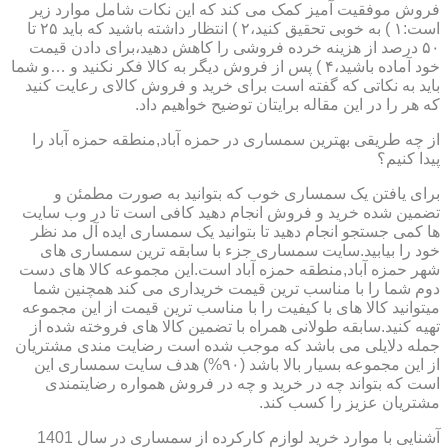
فروش موفقیت آمیز کمک می کند که این نکات شامل موارد زیر
است:۱ ) به خوبی تحقیق کنید،۲ ) انتظار داشته باشید که باید ۲۵ تا
۵۰ درصد از هزینه خرده فروشی را کاهش دهید،برای دادن قیمت
خود آماده باشید،۴ ) پس از فروش دیگر به کالا فکر نکنید و …و شما
باید به نکاتی که گفته است برای خرید و فروش کالای رعایت کنید
که هر را در این مقاله برایتان توضیح خواهیم داد.
از چه طریقی بهترین سمساری در حمزه آباد,منطقه حمزه آباد را
پیدا کنیم؟
برای یافتن یک سمساری خوب که بتوانید به صورت مطمئن و
تضمین شده خرید و فروش انجام دهید کافی است تا در وب سایت
ها کمی جستجو انجام دهید تا بتوانید یک سمساری ایده آل مد نظر
خود را بیابید.سایت سمساری جزء با سابقه ترین سمساری های
شهر حمزه آباد,منطقه حمزه آباد است.این مجموعه کالا های دست
دوم شما را با مناسب ترین قیمت خریداری می کند همچنین شما
میتوانید کالا های با کیفیت را با مناسب ترین قیمت از این مجموعه
تهیه کنید.سابقه طولانی همراه با تضمین کالا های فروخته شده از
جمله دلایلی می باشد که موجب شده است رضایت مندی مشتریان
از این مجموعه بسیار بالا باشد (۹۰%) هدف سایت سمساری این
است که بتواند چه در خرید و چه در فروش همواره رضایتمندی
مشتریان عزیز را کسب کند.
آشنایی با موارد خرید لوازم کارکرده از سمساری در سال 1401