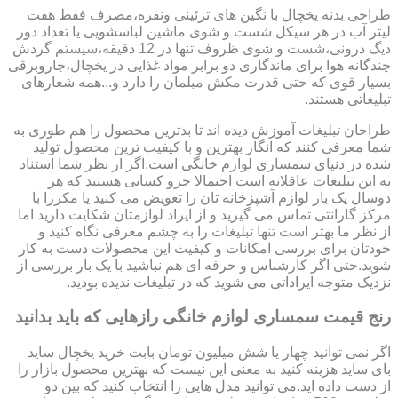
طراحی بدنه یخچال با نگین های تزئینی ونقره،مصرف فقط هفت
لیتر آب در هر سیکل شست و شوی ماشین لباسشویی یا تعداد دور
دیگ درونی،شست و شوی ظروف تنها در 12 دقیقه،سیستم گردش
چندگانه هوا برای ماندگاری دو برابر مواد غذایی در یخچال،جاروبرقی
بسیار قوی که حتی قدرت مکش مبلمان را دارد و...همه شعارهای
تبلیغاتی هستند.
طراحان تبلیغات آموزش دیده اند تا بدترین محصول را هم طوری به
شما معرفی کنند که انگار بهترین و با کیفیت ترین محصول تولید
شده در دنیای سمساری لوازم خانگی است.اگر از نظر شما استناد
به این تبلیغات عاقلانه است احتمالا جزو کسانی هستید که هر
دوسال یک بار لوازم آشپزخانه تان را تعویض می کنید یا مکررا با
مرکز گارانتی تماس می گیرید و از ایراد لوازمتان شکایت دارید اما
از نظر ما بهتر است تنها تبلیغات را به چشم معرفی نگاه کنید و
خودتان برای بررسی امکانات و کیفیت این محصولات دست به کار
شوید.حتی اگر کارشناس و حرفه ای هم نباشید با یک بار بررسی از
نزدیک متوجه ایراداتی می شوید که در تبلیغات ندیده بودید.
رنج قیمت سمساری لوازم خانگی رازهایی که باید بدانید
اگر نمی توانید چهار یا شش میلیون تومان بابت خرید یخچال ساید
بای ساید هزینه کنید به معنی این نیست که بهترین محصول بازار را
از دست داده اید.می توانید مدل هایی را انتخاب کنید که بین دو