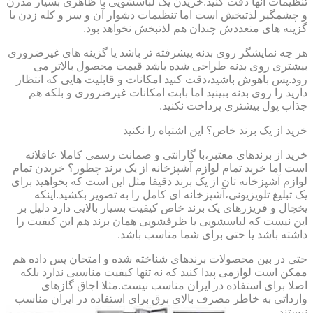
تنظیمات آنها دقت کنید.خریدن یک لباسشویی با ظاهری بسیار مدرن
و چشمگیر لذتبخش است اما تنظیمات دشوار آن و سر و کله زدن با
گزینه های متعددش چندان هم لذتبخش نخواهد بود.
هر چه نمایشگر روی بدنه پیشرفته تر باشد یا گزینه های غیرضروری
بیشتری روی بدنه طراحی شده باشد قیمت محصول بالاتر می
رود.پس باهوش باشید،دقت کنید امکانات و قابلیت هایی که انتظار
دارید را روی بدنه ببینید اما بابت امکانات غیرضروری و بلکه هم
جذاب پول بیشتری پرداخت نکنید.
خرید از یک برند خاص؟ این اشتباه را نکنید
خرید از برندهای معتبر،با گارانتی و ضمانت رسمی کاملا عاقلانه
است اما خرید تمام لوازم آشپزخانه از یک برند چطور؟ خریدن تمام
لوازم آشپزخانه تان از یک برند دقیقا مثل این است که بخواهید برای
یک تبلیغ تلویزیونی،آشپزخانه ای کامل را به تصویر بکشید.اینکه
یخچال و فریزرهای یک برند خاص کیفیت بسیار بالایی دارد دلیل بر
این نیست که لباسشویی یا ظرفشویی همان برند هم این کیفیت را
داشته باشد یا حتی برای شما مناسب باشد.
حتی در بین محصولات برندهای شناخته شده و امتحان پس داده هم
ممکن است لوازمی پیدا کنید که نه تنها کیفیت مناسبی ندارد بلکه
اصلا برای استفاده در ایران مناسب نیست.مثلا اجاق گازهای
وارداتی به خاطر مصرف بالای برق برای استفاده در ایران مناسب
نیستند.