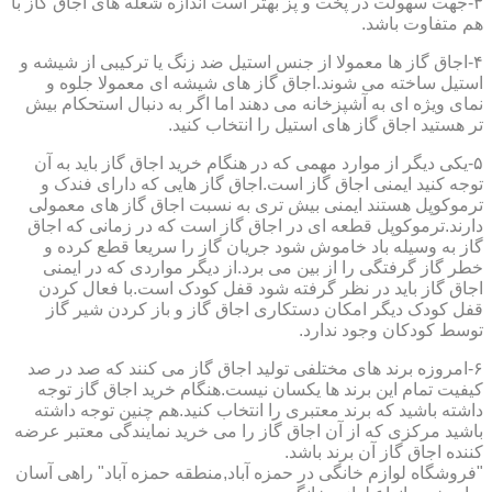
۳-جهت سهولت در پخت و پز بهتر است اندازه شعله های اجاق گاز با
هم متفاوت باشد.
۴-اجاق گاز ها معمولا از جنس استیل ضد زنگ یا ترکیبی از شیشه و
استیل ساخته می شوند.اجاق گاز های شیشه ای معمولا جلوه و
نمای ویژه ای به آشپزخانه می دهند اما اگر به دنبال استحکام بیش
تر هستید اجاق گاز های استیل را انتخاب کنید.
۵-یکی دیگر از موارد مهمی که در هنگام خرید اجاق گاز باید به آن
توجه کنید ایمنی اجاق گاز است.اجاق گاز هایی که دارای فندک و
ترموکوپل هستند ایمنی بیش تری به نسبت اجاق گاز های معمولی
دارند.ترموکوپل قطعه ای در اجاق گاز است که در زمانی که اجاق
گاز به وسیله باد خاموش شود جریان گاز را سریعا قطع کرده و
خطر گاز گرفتگی را از بین می برد.از دیگر مواردی که در ایمنی
اجاق گاز باید در نظر گرفته شود قفل کودک است.با فعال کردن
قفل کودک دیگر امکان دستکاری اجاق گاز و باز کردن شیر گاز
توسط کودکان وجود ندارد.
۶-امروزه برند های مختلفی تولید اجاق گاز می کنند که صد در صد
کیفیت تمام این برند ها یکسان نیست.هنگام خرید اجاق گاز توجه
داشته باشید که برند معتبری را انتخاب کنید.هم چنین توجه داشته
باشید مرکزی که از آن اجاق گاز را می خرید نمایندگی معتبر عرضه
کننده اجاق گاز آن برند باشد.
"فروشگاه لوازم خانگی در حمزه آباد,منطقه حمزه آباد" راهی آسان