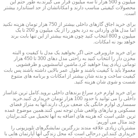
میلیون و 500 هزار تا سه میلیون قرار می گیرند.به طور حتم این
محصولات کیفیتی مناسب دارند و امکاناتشان از حد استاندارد بیشتر
است.
برای خرید اجاق گازهای داخلی بیشتر از 750 هزار تومان هزینه نکنید
اما مدل های وارداتی به درد بخور را از یک میلیون و 200 تا یک
میلیون و 800 انتخاب کنید چون هزینه بیشتر از این تنها بابت برند
خواهد بود نه امکانات.
برای خرید جاروبرقی حتی اگر بخواهید یک مدل با کیفیت و البته
مخزن دار را انتخاب کنید به راحتی مدل دهای 300 تا 450 هزار
تومانی زیادی پیدا خواهید کرد.ماشین لباسشویی و ظرفشویی
معمولا باید با کیفیت باشند و طول عمر بالایی داشته باشند پس بابت
کیفیت ساخت و بدنه شان بیشتر از امکانات و برنامه های متنوع
شست و شوی شان هزینه کنید.
برای خرید لوازم خرد سراغ برندهای داخلی بروید.کامل ترین غذاساز
داخلی را می توانید با حدود 100 هزار تومان خریداری کنید.خرید
سمساری لوازم خانگی یک ضعف بزرگ دارند.آنها به متراژ فضای
مسکونی و نیازهای واقعی شان توجه نمی کنند.همین موضوع عمده
ترین علتی است که هزینه های اضافه به آنها تحمیل می کند.برایتان
چند مثال می آوریم:
مشتریان زیادی علاقه مندند بزرگترین نمایشگرهای تلویزیونی را
خریداری کنند.این درحالی است که محل زندگی آنها آپارتمان هایی با