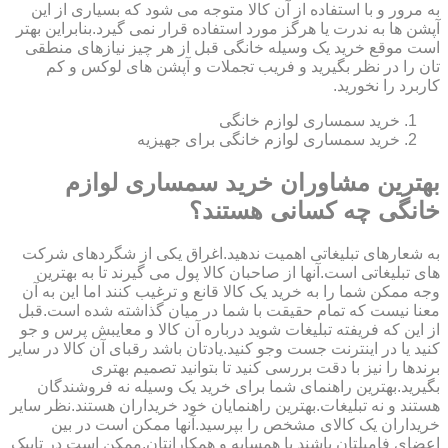
به مرور و با استفاده از آن کالا متوجه می شود که بسیاری از این
آپشن ها به ندرت یا هرگز مورد استفاده قرار نمی گیرد.بنابراین بهتر
است موقع خرید یک وسیله خانگی قبل از هر چیز نیازهای منطقی
تان را در نظر بگیرید و فریب تجملات و آپشن های لوکس و کم
کاربرد را نخورید.
خرید سمساری لوازم خانگی
خرید سمساری لوازم خانگی برای جهیزیه
بهترین مشاوران خرید سمساری لوازم
خانگی چه کسانی هستند؟
به شعارهای تبلیغاتی اهمیت ندهید.اغراق یکی از شگردهای شرکت
های تبلیغاتی است.آنها از صاحبان کالا پول می گیرند تا به بهترین
وجه ممکن شما را به خرید یک کالا قانع و ترغیب کنند اما این به آن
معنا نیست که تمام حقیقت با شما در میان گذاشته شده است.قبل
از این که فریفته تبلیغات شوید درباره آن کالا و معایبش پرس و جو
کنید یا در اینترنت جست وجو کنید.یادتان باشد رقبای آن کالا در سایر
برندها را نیز با دقت بررسی کنید تا بتوانید تصمیم بهتری
بگیرید.بهترین راهنمای شما برای خرید یک وسیله نه فروشندگان
هستند و نه تبلیغات.بهترین راهنمایان خود خریداران هستند.نظر سایر
خریداران یک کالای مشخص را بپرسید.آنها ممکن است در بین
اعضای فامیلتان باشند یا همسایه و همکارانتان.ممکن است در تاپیک