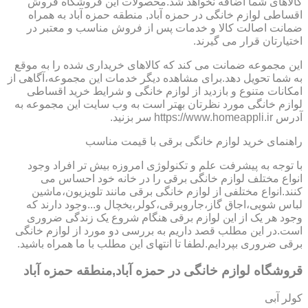
کالاهای شما اضافه نخواهد شد.محصولات این فروشگاه فروش
اقساطی لوازم خانگی در حمزه آباد, منطقه حمزه آباد به همراه
ضمانت اصالت کالا و خدمات پس از فروش مناسب و معتبر در
اختیارتان قرار می گیرند.
این مجموعه ضمانت می کند که کالاهای خریداری شده را به موقع
به شما تحویل دهد.برای مشاهده دیگر خدمات این مجموعه،آگاهی از
امکانات متنوع و بازدید از لوازم خانگی و شرایط خرید اقساطی
لوازم خانگی مورد نظرتان بهتر است به وب سایت این مجموعه به
آدرس https://www.homeappli.ir سر بزنید.
راهنمای خرید لوازم خانگی برقی با قیمت مناسب
با توجه به پیشرفت علم و تکنولوژی امروزه بیش تر افراد وجود
انواع مختلف لوازم خانگی برقی را در خانه خود احساس می
کنند.انواع مختلفی از لوازم خانگی برقی مانند تلویزیون،ماشین
لباس شویی،اجاق گاز،جاروبرقی،کولر،یخچال و...وجود دارند که
وجود هر یک از این لوازم برقی هنگام شروع یک زندگی ضروری
است.در این مطلب قصد داریم به بررسی دو مورد از لوازم خانگی
برقی ضروری بپردایم.لطفا تا انتهای این مطلب با ما همراه باشید.
قروشگاه لوازم خانگی در حمزه آباد,منطقه حمزه آباد
کولر آبی