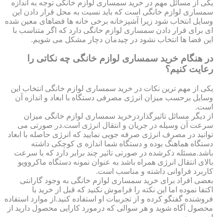
یکی از مسائل مهم در خرید سمساری لوازم خانگی توجه به اندازه
سمساری لوازم خانگی است که باید نسبت به محل قرار دادن این
وسایل انتخاب شود زیرا آشپزخانه برخی خانه ها فضاهای معین شده
ای برای قرار دادن سمساری لوازم خانگی دارد که اگر متناسب با
این فضا ها انتخاب نشود در چیدمان دچار مشکل می شویم.
در هنگام خرید سمساری لوازم خانگی چه نکاتی را
رعایت کنیم؟
یکی از مهم ترین نکات در خرید سمساری لوازم خانگی انتخاب این
وسایل برحسب میزان انرژی مصرفی دستگاه با ابعاد و اندازه آن
است.
از دیگر مسائل تاثیرگذاردرخرید سمساری لوازم خانگی میزان
سرعت آن وسیله در جریان و انتقال انرژی است.در صورتی می
توانید در مصرف انرژی صرفه جویی نمایید که انرژی حاصله با ابعاد
دستگاه هماهنگ بوده و دستگاه شما اندازه ی کوچکی داشته
باشد.مسئله ذکرشده در صورتی تاثیر چند برابر دارد که با سرعت
بالای انتقال انرژی همراه باشد به عنوان نمونه دستگاه ماکروویو
کاربرد فراوانی داشته و مناسب است.
بعضی افراد برای خرید سمساری لوازم خانگی به وجود گارانتی
اکتفا نموده اما این نکته را فراموش نکنید که قبل از خرید با
فروشنده گفتگو کرده و از تجربیات او استفاده کنید.از موارد استفاده
محصول آگاه شوید و هر سوالی که درمورد کارایی محصول دارید از