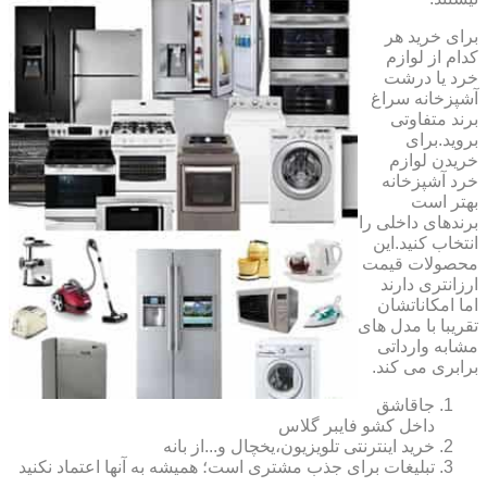
برای خرید هر
کدام از لوازم
خرد یا درشت
آشپزخانه سراغ
برند متفاوتی
بروید.برای
خریدن لوازم
خرد آشپزخانه
بهتر است
برندهای داخلی را
انتخاب کنید.این
محصولات قیمت
ارزانتری دارند
اما امکاناتشان
تقریبا با مدل های
مشابه وارداتی
برابری می کند.
جاقاشق
داخل کشو فایبر گلاس
خرید اینترنتی تلویزیون،یخچال و...از بانه
تبلیغات برای جذب مشتری است؛ همیشه به آنها اعتماد نکنید