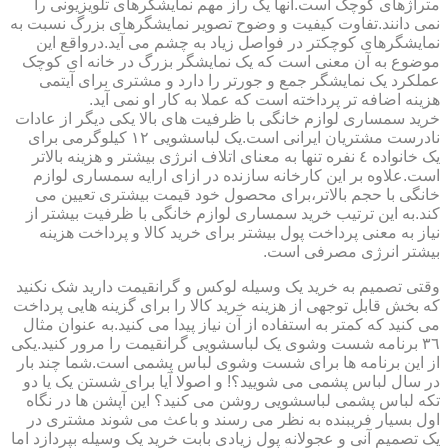
متراژهای کوچک است.آنها یک راز مهم نمایشگرهای تلویزیونی را
نمی دانند.تفاوت کیفیت و وضوح تصویر نمایشگرهای بزرگ نسبت به
نمایشگرهای کوچکتر در فواصل زیاد به چشم می آید.درواقع این
موضوع به آن معنی است که یک نمایشگر بزرگ در خانه ای کوچک
عملکرد یک نمایشگر جمع و جورتر را دارد و مشتری برای آیتمی
هزینه اضافه تر پرداخته است که عملا به کار او نمی آید.
خرید سمساری لوازم خانگی با ظرفیت های بالا یکی دیگر از عادات
نادرست مشتریان ایرانی است.یک لباسشویی ١٢ کیلوگرمی برای
یک خانواده ٤ نفره تنها به معنای اتلاف انرژی بیشتر و هزینه بالاتر
است.علاوه بر این کارخانه سازنده در ازای ارایه سمساری لوازم
خانگی با حجم بالاتر،برای محصول خود قیمت بیشتری تعیین می
کند.به این ترتیب خرید سمساری لوازم خانگی با ظرفیت بیشتر از
نیاز به معنی پرداخت پول بیشتر برای خرید کالا و پرداخت هزینه
بیشتر انرژی مصرفی است.
وقتی تصمیم به خرید یک وسیله لوکس و گرانقیمت دارید شک نکنید
که بخش قابل توجهی از هزینه خرید کالا را برای گزینه هایی پرداخت
می کنید که کمتر به استفاده از آن نیاز پیدا می کنید.به عنوان مثال
٣٦ برنامه شست وشوی یک لباسشویی گرانقیمت را مرور کنید.یکی
از این برنامه ها برای شست وشوی لباس پشمی است.شما چند بار
در سال لباس پشمی می شویید؟! و اصولا آیا برای شستن یک یا دو
تکه لباس پشمی لباسشویی روشن می کنید؟ این آپشن ها در نگاه
اول بسیار فریبنده به نظر می رسند و باعث می شوند مشتری در
یک تصمیم آنی و عجولانه پول زیادی بابت خرید یک وسیله بپردازد اما