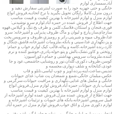
آباد,سمساری لوازم
خانگی و حتی جهزیه خود را به صورت اینترنتی سفارش دهید و
درون منزل،کاملا رایگان تحویل بگیرید با نرخ اتحادیه,فروش انواع
لوازم منزل و لوازم آشپزخانه با بهترین کیفیت و قیمت مناسب
جهت اطلاع از فروش عمده در حمزه آباد,لوازم سرو نوشیدنی:
قوری،فنجان و استکان،فلاسک،کلمن و ظرف یخ،تنگ و گیلاس،قهوه
سازچای‌ساز،پارچ و لیوان و ماگ ظروف پذیرایی و آشپزخانه: سرو
غذا،ظروف میوه و شیرینی،رانر و رومیزی،ظروف و سرویس پخت
و پز،نگهداری غذا،سینی و بانکه،ملزومات آشپزخانه،قاشق،چنگال و
کارد،رنده آشپزخانه،کاسه و پیاله،قالب کیک لوازم خواب و حمام:
روتختی و کاور،تشک،بالش و پتو،حوله،پادری،خوشبو کننده و نرم
کننده،ملزومات سرویس بهداشتی و حمام.دکوراسیون:
کوسن،ظروف دکوری،گلدان،نور و روشنایی،جاشمعی،عود و جا
عودی،کتابخانه و شلف دیواری،مجسمه و
تندیس،ساعت،آینه،پرده،آویز و چوب لباسی،تابلو و قاب
عکس،مبلمان خانگی،شمع و شمعدان پت شاپ: غذای حیوانات
خانگی و مکمل های غذایی،نگهداری و مراقبت حیوانات،سرگرمی و
اسباب بازی حیوانات حمزه آباد,فروش لوازم منزل,فروش انواع
لوازم منزل و لوازم آشپزخانه با بهترین کیفیت و قیمت مناسب
جهت اطلاع از فروش عمده منزل,فروش عمده لوازم آشپزخانه از
قبیل سرویس آشپزخانه،بانکه های حبوبات و تزئینات آشپزخانه و
لوازم دکوری منزل و اتاق خواب,فروش لوازم منزل در حمزه آباد,
انتخاب سمساری لوازم خانگی می تواند هیجان انگیز باشد.وقتی در