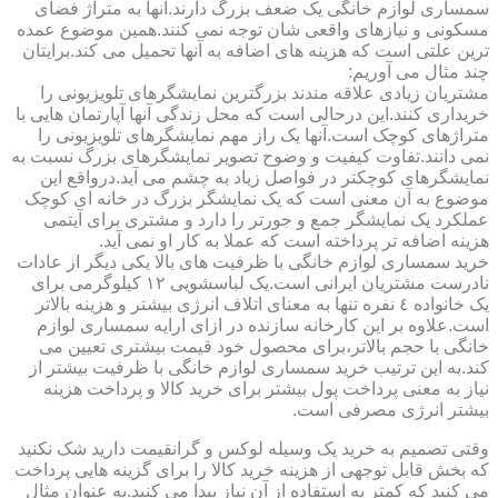
سمساری لوازم خانگی یک ضعف بزرگ دارند.آنها به متراژ فضای
مسکونی و نیازهای واقعی شان توجه نمی کنند.همین موضوع عمده
ترین علتی است که هزینه های اضافه به آنها تحمیل می کند.برایتان
چند مثال می آوریم:
مشتریان زیادی علاقه مندند بزرگترین نمایشگرهای تلویزیونی را
خریداری کنند.این درحالی است که محل زندگی آنها آپارتمان هایی با
متراژهای کوچک است.آنها یک راز مهم نمایشگرهای تلویزیونی را
نمی دانند.تفاوت کیفیت و وضوح تصویر نمایشگرهای بزرگ نسبت به
نمایشگرهای کوچکتر در فواصل زیاد به چشم می آید.درواقع این
موضوع به آن معنی است که یک نمایشگر بزرگ در خانه ای کوچک
عملکرد یک نمایشگر جمع و جورتر را دارد و مشتری برای آیتمی
هزینه اضافه تر پرداخته است که عملا به کار او نمی آید.
خرید سمساری لوازم خانگی با ظرفیت های بالا یکی دیگر از عادات
نادرست مشتریان ایرانی است.یک لباسشویی ١٢ کیلوگرمی برای
یک خانواده ٤ نفره تنها به معنای اتلاف انرژی بیشتر و هزینه بالاتر
است.علاوه بر این کارخانه سازنده در ازای ارایه سمساری لوازم
خانگی با حجم بالاتر،برای محصول خود قیمت بیشتری تعیین می
کند.به این ترتیب خرید سمساری لوازم خانگی با ظرفیت بیشتر از
نیاز به معنی پرداخت پول بیشتر برای خرید کالا و پرداخت هزینه
بیشتر انرژی مصرفی است.
وقتی تصمیم به خرید یک وسیله لوکس و گرانقیمت دارید شک نکنید
که بخش قابل توجهی از هزینه خرید کالا را برای گزینه هایی پرداخت
می کنید که کمتر به استفاده از آن نیاز پیدا می کنید.به عنوان مثال