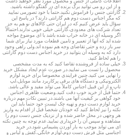
اطلاعات کاملی از جنس و محصول مورد نظر خواهید داشت
و از این رو می توانید برگ برنده ای در گفتگو داشته باشید.
گارانتی جنس را فراموش نکنید.حتماً با خود تصورمی نمایید
که مگر اجناس دست دوم هم گارانتی دارند؟ در پاسخ این
سؤال باید عرض کنیم که در ایران حتی کالاهای نو هم به جز
تعداد شرکت های معدودی،گارانتی خیلی خوبی ندارند.احتمالاً
اگر وسیله ای در خانه خراب شده باشد با ای موضوع مواجه
شده اید که آنها از تعمیر و تامین قطعات مورد نیاز برای شما
سر باز زده و حتی تقاضای وجه هم نموده اند.ولی راهی وجود
دارد که به وسیله آن بتوانید در خرید اجناس دست دوم گارانتی
را هم لحاظ کنید.
خیلی ساده از فروشنده تقاضا کنید که به مدت مشخصی
محصول را تست می نمایید.در صورت عدم ایجاد مشکل خرید
را نهایی می کنید.چنین فرایندی مخصوصاً برای خرید لوازم
الکترونیکی و دستگاه های برقی پرکاربرد مانند موبایل،لپ
تاپ و از این قبیل اجناس کاملاً می تواند مفید و عالی باشد.
حتماً قبل از خرید خوب دقت کنید.وضعیت ظاهری اجناس
خود گواهی بر کیفیت آنها می باشند.در تبیین نکات مهم درباره
خرید لوازم دست دوم و تهیه چک لیست خود حتماً باید این
نکته را نیز لحاظ کنید که خودتان شخصاً قبل از اقدام به واریز
هر وجهی در محل حاضر شده و از نزدیک جنس دست دوم را
مشاهده و سپس آن را خریداری نمایید.عدم توجه به چنین نکته
ای می تواند موجب به بار آوردن پشیمانی شود.در خرید
اجناسی مثل فرش دست دوم،لوازم خانگی،کفش و لباس و