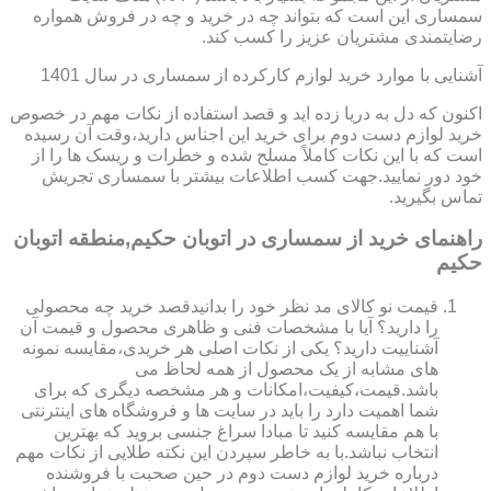
سمساری این است که بتواند چه در خرید و چه در فروش همواره
رضایتمندی مشتریان عزیز را کسب کند.
آشنایی با موارد خرید لوازم کارکرده از سمساری در سال 1401
اکنون که دل به دریا زده اید و قصد استفاده از نکات مهم در خصوص
خرید لوازم دست دوم برای خرید این اجناس دارید،وقت آن رسیده
است که با این نکات کاملاً مسلح شده و خطرات و ریسک ها را از
خود دور نمایید.جهت کسب اطلاعات بیشتر با سمساری تجریش
تماس بگیرید.
راهنمای خرید از سمساری در اتوبان حکیم,منطقه اتوبان
حکیم
قیمت نو کالای مد نظر خود را بدانیدقصد خرید چه محصولی
را دارید؟ آیا با مشخصات فنی و ظاهری محصول و قیمت آن
آشناییت دارید؟ یکی از نکات اصلی هر خریدی،مقایسه نمونه
های مشابه از یک محصول از همه لحاظ می
باشد.قیمت،کیفیت،امکانات و هر مشخصه دیگری که برای
شما اهمیت دارد را باید در سایت ها و فروشگاه های اینترنتی
با هم مقایسه کنید تا مبادا سراغ جنسی بروید که بهترین
انتخاب نباشد.با به خاطر سپردن این نکته طلایی از نکات مهم
درباره خرید لوازم دست دوم در حین صحبت با فروشنده