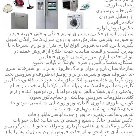
یخچال،ظروف
آشپزخانه و بسیاری
از وسایل ضروری
خانه در اتوبان
حکیم,فروش لوازم
منزل در اتوبان حکیم,سمساری لوازم خانگی و حتی جهزیه خود را
به صورت اینترنتی سفارش دهید و درون منزل،کاملا رایگان تحویل
بگیرید با نرخ اتحادیه,فروش انواع لوازم منزل و لوازم آشپزخانه با
بهترین کیفیت و قیمت مناسب جهت اطلاع از فروش عمده در
اتوبان حکیم,لوازم سرو نوشیدنی: قوری،فنجان و
استکان،فلاسک،کلمن و ظرف یخ،تنگ و گیلاس،قهوه
سازچای‌ساز،پارچ و لیوان و ماگ ظروف پذیرایی و آشپزخانه: سرو
غذا،ظروف میوه و شیرینی،رانر و رومیزی،ظروف و سرویس پخت
و پز،نگهداری غذا،سینی و بانکه،ملزومات آشپزخانه،قاشق،چنگال و
کارد،رنده آشپزخانه،کاسه و پیاله،قالب کیک لوازم خواب و حمام:
روتختی و کاور،تشک،بالش و پتو،حوله،پادری،خوشبو کننده و نرم
کننده،ملزومات سرویس بهداشتی و حمام.دکوراسیون:
کوسن،ظروف دکوری،گلدان،نور و روشنایی،جاشمعی،عود و جا
عودی،کتابخانه و شلف دیواری،مجسمه و
تندیس،ساعت،آینه،پرده،آویز و چوب لباسی،تابلو و قاب
عکس،مبلمان خانگی،شمع و شمعدان پت شاپ: غذای حیوانات
خانگی و مکمل های غذایی،نگهداری و مراقبت حیوانات،سرگرمی و
اسباب بازی حیوانات اتوبان حکیم,فروش لوازم منزل,فروش انواع