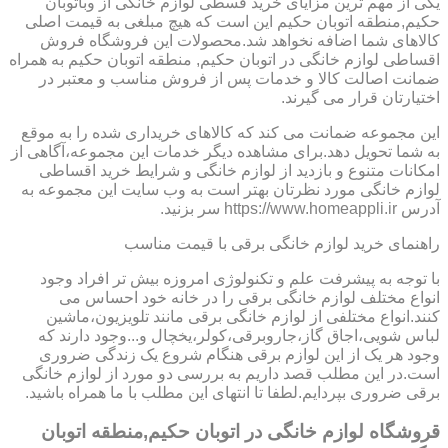
یکی از مهم ترین مزایای خرید قسطی لوازم خانگی از وباتوبان
حکیم,منطقه اتوبان حکیم این است که هیچ مبلغی به قیمت اصلی
کالاهای شما اضافه نخواهد شد.محصولات این فروشگاه فروش
اقساطی لوازم خانگی در اتوبان حکیم, منطقه اتوبان حکیم به همراه
ضمانت اصالت کالا و خدمات پس از فروش مناسب و معتبر در
اختیارتان قرار می گیرند.
این مجموعه ضمانت می کند که کالاهای خریداری شده را به موقع
به شما تحویل دهد.برای مشاهده دیگر خدمات این مجموعه،آگاهی از
امکانات متنوع و بازدید از لوازم خانگی و شرایط خرید اقساطی
لوازم خانگی مورد نظرتان بهتر است به وب سایت این مجموعه به
آدرس https://www.homeappli.ir سر بزنید.
راهنمای خرید لوازم خانگی برقی با قیمت مناسب
با توجه به پیشرفت علم و تکنولوژی امروزه بیش تر افراد وجود
انواع مختلف لوازم خانگی برقی را در خانه خود احساس می
کنند.انواع مختلفی از لوازم خانگی برقی مانند تلویزیون،ماشین
لباس شویی،اجاق گاز،جاروبرقی،کولر،یخچال و...وجود دارند که
وجود هر یک از این لوازم برقی هنگام شروع یک زندگی ضروری
است.در این مطلب قصد داریم به بررسی دو مورد از لوازم خانگی
برقی ضروری بپردایم.لطفا تا انتهای این مطلب با ما همراه باشید.
قروشگاه لوازم خانگی در اتوبان حکیم,منطقه اتوبان