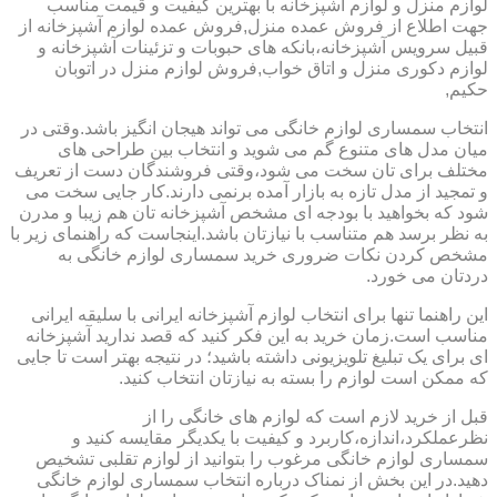
لوازم منزل و لوازم آشپزخانه با بهترین کیفیت و قیمت مناسب
جهت اطلاع از فروش عمده منزل,فروش عمده لوازم آشپزخانه از
قبیل سرویس آشپزخانه،بانکه های حبوبات و تزئینات آشپزخانه و
لوازم دکوری منزل و اتاق خواب,فروش لوازم منزل در اتوبان
حکیم,
انتخاب سمساری لوازم خانگی می تواند هیجان انگیز باشد.وقتی در
میان مدل های متنوع گم می شوید و انتخاب بین طراحی های
مختلف برای تان سخت می شود،وقتی فروشندگان دست از تعریف
و تمجید از مدل تازه به بازار آمده برنمی دارند.کار جایی سخت می
شود که بخواهید با بودجه ای مشخص آشپزخانه تان هم زیبا و مدرن
به نظر برسد هم متناسب با نیازتان باشد.اینجاست که راهنمای زیر با
مشخص کردن نکات ضروری خرید سمساری لوازم خانگی به
دردتان می خورد.
این راهنما تنها برای انتخاب لوازم آشپزخانه ایرانی با سلیقه ایرانی
مناسب است.زمان خرید به این فکر کنید که قصد ندارید آشپزخانه
ای برای یک تبلیغ تلویزیونی داشته باشید؛ در نتیجه بهتر است تا جایی
که ممکن است لوازم را بسته به نیازتان انتخاب کنید.
قبل از خرید لازم است که لوازم های خانگی را از
نظرعملکرد،اندازه،کاربرد و کیفیت با یکدیگر مقایسه کنید و
سمساری لوازم خانگی مرغوب را بتوانید از لوازم تقلبی تشخیص
دهید.در این بخش از نمناک درباره انتخاب سمساری لوازم خانگی