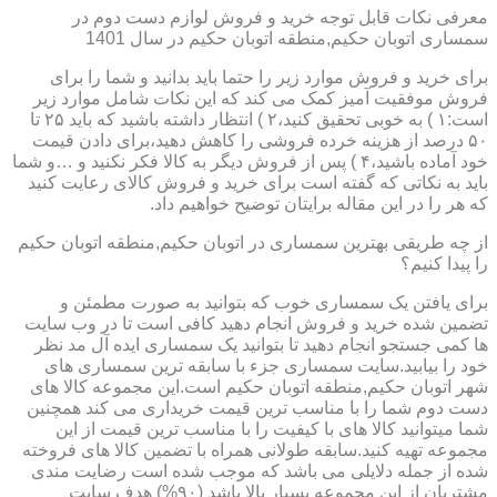
معرفی نکات قابل توجه خرید و فروش لوازم دست دوم در
سمساری اتوبان حکیم,منطقه اتوبان حکیم در سال 1401
برای خرید و فروش موارد زیر را حتما باید بدانید و شما را برای
فروش موفقیت آمیز کمک می کند که این نکات شامل موارد زیر
است:۱ ) به خوبی تحقیق کنید،۲ ) انتظار داشته باشید که باید ۲۵ تا
۵۰ درصد از هزینه خرده فروشی را کاهش دهید،برای دادن قیمت
خود آماده باشید،۴ ) پس از فروش دیگر به کالا فکر نکنید و …و شما
باید به نکاتی که گفته است برای خرید و فروش کالای رعایت کنید
که هر را در این مقاله برایتان توضیح خواهیم داد.
از چه طریقی بهترین سمساری در اتوبان حکیم,منطقه اتوبان حکیم
را پیدا کنیم؟
برای یافتن یک سمساری خوب که بتوانید به صورت مطمئن و
تضمین شده خرید و فروش انجام دهید کافی است تا در وب سایت
ها کمی جستجو انجام دهید تا بتوانید یک سمساری ایده آل مد نظر
خود را بیابید.سایت سمساری جزء با سابقه ترین سمساری های
شهر اتوبان حکیم,منطقه اتوبان حکیم است.این مجموعه کالا های
دست دوم شما را با مناسب ترین قیمت خریداری می کند همچنین
شما میتوانید کالا های با کیفیت را با مناسب ترین قیمت از این
مجموعه تهیه کنید.سابقه طولانی همراه با تضمین کالا های فروخته
شده از جمله دلایلی می باشد که موجب شده است رضایت مندی
مشتریان از این مجموعه بسیار بالا باشد (۹۰%) هدف سایت