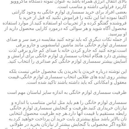
بالای انتقال انرژی همراه باشد به عنوان نمونه دستگاه ماکروویو
کاربرد فراوانی داشته و مناسب است.
بعضی افراد برای خرید سمساری لوازم خانگی به وجود گارانتی
اکتفا نموده اما این نکته را فراموش نکنید که قبل از خرید با
فروشنده گفتگو کرده و از تجربیات او استفاده کنید.از موارد استفاده
محصول آگاه شوید و هر سوالی که درمورد کارایی محصول دارید از
او بپرسید.
از جمله نکات دیگری که باید توجه کنید مقایسه درصد سر و صدای
سمساری لوازم خانگی مانند ماشین لباسشویی و جارو برقی
است.توجه کنید که جارو کردن خانه با صدای کم جارو برقی لذت
بیشتری دارد هنگام انتخاب سمساری لوازم خانگی برای آرامش و
آسایش بیشتر سمساری لوازم خانگی کم صداتری را انتخاب کنید.
این نوشته درباره خریدن یا نخریدن یک محصول خاص نیست بلکه
بیشتر روی ایده های طلایی انتخاب سمساری لوازم خانگی،قیمت
معقول و امکاناتی که باید داشته باشند تاکید شده است.
ظرفیت سمساری لوازم خانگی به اندازه سایز لباستان مهم است
سمساری لوازم خانگی را هم باید مثل لباس متناسب با اندازه و
نیازتان خریداری کنید.ظرفیت و گنجایش سمساری لوازم خانگی
رابطه مستقیم با قیمت آنها دارد.هر چه ظرفیت محصول انتخابی
تان بالاتر باشد مبلغ بیشتری بابت خرید آن پرداخت خواهید کرد.به
علاوه اگر محصولی با گنجایش بیشتر از نیازتان بخرید در طولانی