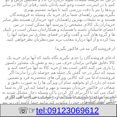
کنید یا در اینترنت جست وجو کنید.یادتان باشد رقبای آن کالا در سایر
برندها را نیز با دقت بررسی کنید تا بتوانید تصمیم بهتری
بگیرید.بهترین راهنمای شما برای خرید یک وسیله نه فروشندگان
هستند و نه تبلیغات.بهترین راهنمایان خود خریداران هستند.نظر سایر
خریداران یک کالای مشخص را بپرسید.آنها ممکن است در بین
اعضای فامیلتان باشند یا همسایه و همکارانتان.ممکن است در تاپیک
ها و گروه های گپ و گفت وگو در فضای مجازی نیز بتوانید آنها را
پیدا کرده و از آنها درباره معایب برند موردنظرتان نظرخواهی کنید.
از فروشندگان مدعی فاکتور بگیرید!
ادعای فروشندگان را جدی نگیرید.نگاه نکنید که آنها برای خرید یک
کالا دقایق طولانی برایتان حرف می زنند و نقش یک مشاور دلسوز
را بازی می کنند.کافی است بعد ازخرید کالا به آنها مراجعه کنید و
ببینید که دیگر در حد گفتن یک جمله هم حوصله تان را ندارند! اگر
فروشنده ادعا می کند کالایی ویژگی های منحصربه فرد و تضمین
شده ای دارد،از او بخواهید تمام آن ویژگی ها را به صورت دقیق و
شفاف در فاکتور خریدتان بنویسد و مهر و امضا کند.این کار به شما
کمک می کند تا اگر برای کار کردن با آن وسیله دچار مشکل شدید به
تلفن تماس فوری
لوازم خانگی اتوبان حکیم,فروش اقساطی لوازم
راحتی بتوانید از فروشنده شکایت و درخواست خسارت کنید.اگر او
خانگی اتوبان حکیم
حاضر نشد گفته های خود را مکتوب کند بدانید حتما کاسه ای زیر نیم
کاسه است.این گزینه به ویژه درباره خرید سمساری لوازم خانگی
☞☏
tel:09123069612
بزرگ و با قیمت بیشتر می تواند برای شما بسیار تعیین کننده باشد.