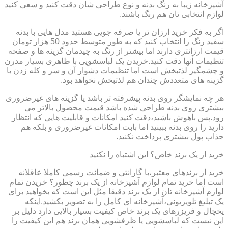
آشپزخانه زیبا به رنگ بدنه و نوع طراحی شان دقت کنید و سعی کنید
لوازم انتخابی تان هم رنگ باشند.
اگر به فکر خرید ارزان تر یا صرفه جویی هستید مدل هایی با بدنه
سفید رنگ را انتخاب کنید که به طور متوسط حدود 50 هزار تومان
قیمت ارزانتری دارند اما بیشتر از رنگ به چیدمان گزینه ها و صفحه
تنظیمات آنها دقت کنید.خریدن یک لباسشویی با ظاهری بسیار مدرن
و چشمگیر لذتبخش است اما تنظیمات دشوار آن و سر و کله زدن با
گزینه های متعددش چندان هم لذتبخش نخواهد بود.
هر چه نمایشگر روی بدنه پیشرفته تر باشد یا گزینه های غیرضروری
بیشتری روی بدنه طراحی شده باشد قیمت محصول بالاتر می
رود.پس باهوش باشید،دقت کنید امکانات و قابلیت هایی که انتظار
دارید را روی بدنه ببینید اما بابت امکانات غیرضروری و بلکه هم
جذاب پول بیشتری پرداخت نکنید.
خرید از یک برند خاص؟ این اشتباه را نکنید
خرید از برندهای معتبر،با گارانتی و ضمانت رسمی کاملا عاقلانه
است اما خرید تمام لوازم آشپزخانه از یک برند چطور؟ خریدن تمام
لوازم آشپزخانه تان از یک برند دقیقا مثل این است که بخواهید برای
یک تبلیغ تلویزیونی،آشپزخانه ای کامل را به تصویر بکشید.اینکه
یخچال و فریزرهای یک برند خاص کیفیت بسیار بالایی دارد دلیل بر
این نیست که لباسشویی یا ظرفشویی همان برند هم این کیفیت را