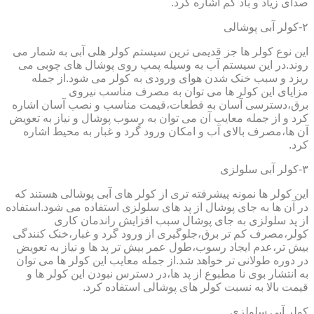
صدای زیاد و باد کم اشاره کرد.
۲-کولر آبی پوشالی
این نوع کولر ها جز قدیمی ترین سیستم کولر هلی آبی به شمار می
روند.در این سیستم آب به وسیله پمپ روی پوشال های چوبی می
ریزد و سبب خنک شدن هوای ورودی به کولر می شود.از جمله
مزایای این کولر ها می توان به مصرف مناسب نیروی
برق،دسترسی آسان به قطعات،قیمت مناسب و نصب آسان اشاره
کرد و از جمله معایب آن می توان به رسوب پوشال و نیاز به تعویض
آن ها،مصرف بالای آب و امکان ورود گرد و غبار به محیط اشاره
کرد.
۳-کولر آبی سلولزی
این کولر ها نمونه پیشرفته تری از کولر های آبی پوشالی هستند که
در آن ها به جای پوشال از پد های سلولزی استفاده می شود.استفاده
از پد سلولزی به جای پوشال سبب افزایش راندمان کاری
کولر،مصرف کم تر برق،جلوگیری از ورود گرد و غبار،خنک کنندگی
بیش تر،عدم ایجاد رسوب،طول عمر بیش تر پد ها و نیاز به تعویض
در دوره طولانی تر خواهد شد.از جمله معایب این کولر ها می توان
به انتشار بوی نا مطبوع از پد ها،در دسترس نبودن این کولر ها و
قیمت بالا به نسبت کولر های پوشالی استفاده کرد.
کولر آبی سلولزی