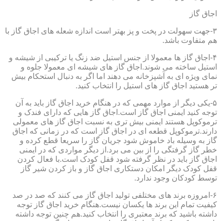
اجاق گاز
۳-جهت سهولت در پخت و پز بهتر است اندازه شعله های اجاق گاز با
هم متفاوت باشد.
۴-اجاق گاز ها معمولا از جنس استیل ضد زنگ یا ترکیبی از شیشه و
استیل ساخته می شوند.اجاق گاز های شیشه ای معمولا جلوه و
نمای ویژه ای به آشپزخانه می دهند اما اگر به دنبال استحکام بیش
تر هستید اجاق گاز های استیل را انتخاب کنید.
۵-یکی دیگر از موارد مهمی که در هنگام خرید اجاق گاز باید به آن
توجه کنید ایمنی اجاق گاز است.اجاق گاز هایی که دارای فندک و
ترموکوپل هستند ایمنی بیش تری به نسبت اجاق گاز های معمولی
دارند.ترموکوپل قطعه ای در اجاق گاز است که در زمانی که اجاق
گاز به وسیله باد خاموش شود جریان گاز را سریعا قطع کرده و
خطر گاز گرفتگی را از بین می برد.از دیگر مواردی که در ایمنی
اجاق گاز باید در نظر گرفته شود قفل کودک است.با فعال کردن
قفل کودک دیگر امکان دستکاری اجاق گاز و باز کردن شیر گاز
توسط کودکان وجود ندارد.
۶-امروزه برند های مختلفی تولید اجاق گاز می کنند که صد در صد
کیفیت تمام این برند ها یکسان نیست.هنگام خرید اجاق گاز توجه
داشته باشید که برند معتبری را انتخاب کنید.هم چنین توجه داشته