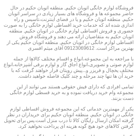
فروشگاه لوازم خانگی اتوبان حکیم, منطقه اتوبان حکیم در حال
حاضر مجموعه ها و فروشگاه های بسیار زیادی در سراسر اتوبان
حکیم, منطقه اتوبان حکیم و یا در فضای اینترنت،تأسیس و راه
اندازی شده اند که خدمات خرید اقساطی لوازم خانگی را به صورت
حضوری و فروش اقساطی لوازم خانگی در اتوبان حکیم, منطقه
اتوبان حکیم به متقاضیان ارائه می دهند و فروشگاه فروش
اقساطی لوازم خانگی در اتوبان حکیم, منطقه اتوبان حکیم یکی از
بهترین مراکز است. 09123069612 آقای میثم افسری
با مراجعه به این مجموعه،انواع و اقسام مختلف کالاها از جمله
لوازم صوتی و تصویری،انواع اجاق گاز و لوازم برقی آشپزخانه،انواع
مختلف یخچال و فریزر و...پیش رویتان قرار خواهند گرفت که با
خرید آن ها تنها چند مرحله و چند کلیک فاصله خواهید داشت.
تمامی افرادی که دارای فیش حقوقی هستند می توانند از این
مجموعه وام خرید دریافت نموده و به خرید قسطی لوازم خانگی
دست بزنند.
یکی از مهمترین خدماتی که این مجموعه فروش اقساطی لوازم
خانگی در اتوبان حکیم, منطقه اتوبان حکیم برای خریداران در نظر
گرفته امکان ارسال رایگان کالا تا درب منزل است.پس برای تحویل
گرفتن کالاهای خود هیچ گونه هزینه ای پرداخت نخواهید کرد.