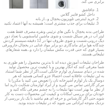
برابری می کند.
جاقاشق
داخل کشو فایبر گلاس
خرید اینترنتی تلویزیون،یخچال و...از بانه
تبلیغات برای جذب مشتری است؛ همیشه به آنها اعتماد نکنید
طراحی بدنه یخچال با نگین های تزئینی ونقره،مصرف فقط هفت
لیتر آب در هر سیکل شست و شوی ماشین لباسشویی یا تعداد دور
دیگ درونی،شست و شوی ظروف تنها در 12 دقیقه،سیستم گردش
چندگانه هوا برای ماندگاری دو برابر مواد غذایی در یخچال،جاروبرقی
بسیار قوی که حتی قدرت مکش مبلمان را دارد و...همه شعارهای
تبلیغاتی هستند.
طراحان تبلیغات آموزش دیده اند تا بدترین محصول را هم طوری به
شما معرفی کنند که انگار بهترین و با کیفیت ترین محصول تولید
شده در دنیای سمساری لوازم خانگی است.اگر از نظر شما استناد
به این تبلیغات عاقلانه است احتمالا جزو کسانی هستید که هر
دوسال یک بار لوازم آشپزخانه تان را تعویض می کنید یا مکررا با
مرکز گارانتی تماس می گیرید و از ایراد لوازمتان شکایت دارید اما
از نظر ما بهتر است تنها تبلیغات را به چشم معرفی نگاه کنید و
خودتان برای بررسی امکانات و کیفیت این محصولات دست به کار
شوید.حتی اگر کارشناس و حرفه ای هم نباشید با یک بار بررسی از
نزدیک متوجه ایراداتی می شوید که در تبلیغات ندیده بودید.