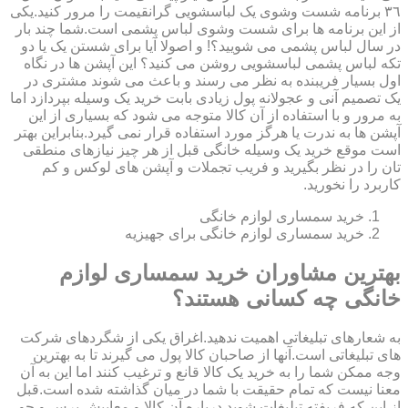
٣٦ برنامه شست وشوی یک لباسشویی گرانقیمت را مرور کنید.یکی
از این برنامه ها برای شست وشوی لباس پشمی است.شما چند بار
در سال لباس پشمی می شویید؟! و اصولا آیا برای شستن یک یا دو
تکه لباس پشمی لباسشویی روشن می کنید؟ این آپشن ها در نگاه
اول بسیار فریبنده به نظر می رسند و باعث می شوند مشتری در
یک تصمیم آنی و عجولانه پول زیادی بابت خرید یک وسیله بپردازد اما
به مرور و با استفاده از آن کالا متوجه می شود که بسیاری از این
آپشن ها به ندرت یا هرگز مورد استفاده قرار نمی گیرد.بنابراین بهتر
است موقع خرید یک وسیله خانگی قبل از هر چیز نیازهای منطقی
تان را در نظر بگیرید و فریب تجملات و آپشن های لوکس و کم
کاربرد را نخورید.
خرید سمساری لوازم خانگی
خرید سمساری لوازم خانگی برای جهیزیه
بهترین مشاوران خرید سمساری لوازم
خانگی چه کسانی هستند؟
به شعارهای تبلیغاتی اهمیت ندهید.اغراق یکی از شگردهای شرکت
های تبلیغاتی است.آنها از صاحبان کالا پول می گیرند تا به بهترین
وجه ممکن شما را به خرید یک کالا قانع و ترغیب کنند اما این به آن
معنا نیست که تمام حقیقت با شما در میان گذاشته شده است.قبل
از این که فریفته تبلیغات شوید درباره آن کالا و معایبش پرس و جو