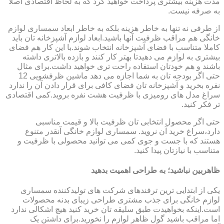
مدت هزینه بیشتری پرداخت خواهید کرد که به لحاظ اقتصادی اصلا
به صرفه نیست.
از طرفی نه تنها به خاطر هزینه بلکه به خاطر ابعاد سمساری لوازم
خانگی هم مراقب ظرفیت آنها باشید.ابعاد لوازم آشپزخانه تان باید
کاملا متناسب با فضای آشپزخانه انتخاب شوند.با این کار هم فضای
بیشتری به لوازم می دهیدتا بهتر کار کنند و بازده بالاتری داشته
باشند و هم خودتان استفاده راحت تری خواهید داشت.برای مثال
حتی اگر بودجه تان به شما اجازه می دهد ماشین ظرفشویی 12
نفره بخرید و آشپزخانه تان فضای کافی برای قرار دادن آن را ندارد
سراغ مدل های رومیزی با ظرفیت هشت نفره بروید.کمی اقتصادی
تر فکر کنید.
حتی اگر محصول انتخابی تان ظرفیت بالا و قیمت مناسبی
دارد،سراغ خرید آن نروید. سمساری لوازم خانگی آنقدر متنوع
هستند که با جست و جوی کمی می توانید محصولی با ظرفیت و
متناسب با نیازتان پیدا کنید.
ظاهربین نباشید؛ به طراحی اهمیت بدهید
یکی از ابتدایی ترین ترفندهای شرکت های تولیدکننده سمساری
لوازم خانگی برای جذب مشتری طراحی زیبای بدنه محصولات
است.اینکه بخواهیدت طبق سلیقه تان خرید کنید هیچ اشکالی ندارد
اما مراقب باشید گول ظاهر لوازم را نخورید.برای داشتن یک