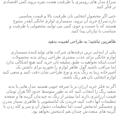
سراغ مدل های رومیزی با ظرفیت هشت نفره بروید.کمی اقتصادی
تر فکر کنید.
حتی اگر محصول انتخابی تان ظرفیت بالا و قیمت مناسبی
دارد،سراغ خرید آن نروید. سمساری لوازم خانگی آنقدر متنوع
هستند که با جست و جوی کمی می توانید محصولی با ظرفیت و
متناسب با نیازتان پیدا کنید.
ظاهربین نباشید؛ به طراحی اهمیت بدهید
یکی از ابتدایی ترین ترفندهای شرکت های تولیدکننده سمساری
لوازم خانگی برای جذب مشتری طراحی زیبای بدنه محصولات
است.اینکه بخواهیدت طبق سلیقه تان خرید کنید هیچ اشکالی ندارد
اما مراقب باشید گول ظاهر لوازم را نخورید.برای داشتن یک
آشپزخانه زیبا به رنگ بدنه و نوع طراحی شان دقت کنید و سعی کنید
لوازم انتخابی تان هم رنگ باشند.
اگر به فکر خرید ارزان تر یا صرفه جویی هستید مدل هایی با بدنه
سفید رنگ را انتخاب کنید که به طور متوسط حدود 50 هزار تومان
قیمت ارزانتری دارند اما بیشتر از رنگ به چیدمان گزینه ها و صفحه
تنظیمات آنها دقت کنید.خریدن یک لباسشویی با ظاهری بسیار مدرن
و چشمگیر لذتبخش است اما تنظیمات دشوار آن و سر و کله زدن با
گزینه های متعددش چندان هم لذتبخش نخواهد بود.