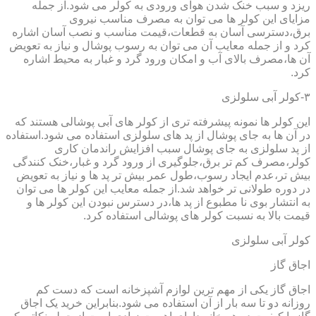
ریزد و سبب خنک شدن هوای ورودی به کولر می شود.از جمله
مزایای این کولر ها می توان به مصرف مناسب نیروی
برق،دسترسی آسان به قطعات،قیمت مناسب و نصب آسان اشاره
کرد و از جمله معایب آن می توان به رسوب پوشال و نیاز به تعویض
آن ها،مصرف بالای آب و امکان ورود گرد و غبار به محیط اشاره
کرد.
۳-کولر آبی سلولزی
این کولر ها نمونه پیشرفته تری از کولر های آبی پوشالی هستند که
در آن ها به جای پوشال از پد های سلولزی استفاده می شود.استفاده
از پد سلولزی به جای پوشال سبب افزایش راندمان کاری
کولر،مصرف کم تر برق،جلوگیری از ورود گرد و غبار،خنک کنندگی
بیش تر،عدم ایجاد رسوب،طول عمر بیش تر پد ها و نیاز به تعویض
در دوره طولانی تر خواهد شد.از جمله معایب این کولر ها می توان
به انتشار بوی نا مطبوع از پد ها،در دسترس نبودن این کولر ها و
قیمت بالا به نسبت کولر های پوشالی استفاده کرد.
کولر آبی سلولزی
اجاق گاز
اجاق گاز یکی از مهم ترین لوازم آشپزخانه است که دست کم
روزانه دو تا سه بار از آن استفاده می شود.بنابراین خرید یک اجاق