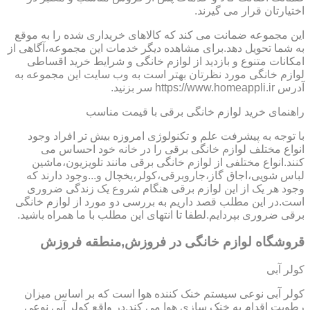
اختیارتان قرار می گیرند.
این مجموعه ضمانت می کند که کالاهای خریداری شده را به موقع
به شما تحویل دهد.برای مشاهده دیگر خدمات این مجموعه،آگاهی از
امکانات متنوع و بازدید از لوازم خانگی و شرایط خرید اقساطی
لوازم خانگی مورد نظرتان بهتر است به وب سایت این مجموعه به
آدرس https://www.homeappli.ir سر بزنید.
راهنمای خرید لوازم خانگی برقی با قیمت مناسب
با توجه به پیشرفت علم و تکنولوژی امروزه بیش تر افراد وجود
انواع مختلف لوازم خانگی برقی را در خانه خود احساس می
کنند.انواع مختلفی از لوازم خانگی برقی مانند تلویزیون،ماشین
لباس شویی،اجاق گاز،جاروبرقی،کولر،یخچال و...وجود دارند که
وجود هر یک از این لوازم برقی هنگام شروع یک زندگی ضروری
است.در این مطلب قصد داریم به بررسی دو مورد از لوازم خانگی
برقی ضروری بپردایم.لطفا تا انتهای این مطلب با ما همراه باشید.
قروشگاه لوازم خانگی در فروزش,منطقه فروزش
کولر آبی
کولر آبی نوعی سیستم خنک کننده هوا است که بر اساس میزان
رطوبت اقدام به خنک سازی هوا می کند.در واقع کولر آبی نوعی