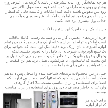
هر چه نمایشگر روی بدنه پیشرفته تر باشد یا گزینه های غیرضروری
بیشتری روی بدنه طراحی شده باشد قیمت محصول بالاتر می
رود.پس باهوش باشید،دقت کنید امکانات و قابلیت هایی که انتظار
دارید را روی بدنه ببینید اما بابت امکانات غیرضروری و بلکه هم
جذاب پول بیشتری پرداخت نکنید.
خرید از یک برند خاص؟ این اشتباه را نکنید
خرید از برندهای معتبر،با گارانتی و ضمانت رسمی کاملا عاقلانه
است اما خرید تمام لوازم آشپزخانه از یک برند چطور؟ خریدن تمام
لوازم آشپزخانه تان از یک برند دقیقا مثل این است که بخواهید برای
یک تبلیغ تلویزیونی،آشپزخانه ای کامل را به تصویر بکشید.اینکه
یخچال و فریزرهای یک برند خاص کیفیت بسیار بالایی دارد دلیل بر
این نیست که لباسشویی یا ظرفشویی همان برند هم این کیفیت را
داشته باشد یا حتی برای شما مناسب باشد.
حتی در بین محصولات برندهای شناخته شده و امتحان پس داده هم
ممکن است لوازمی پیدا کنید که نه تنها کیفیت مناسبی ندارد بلکه
اصلا برای استفاده در ایران مناسب نیست.مثلا اجاق گازهای
وارداتی به خاطر مصرف بالای برق برای استفاده در ایران مناسب
نیستند.
برای خرید هر
کدام از لوازم