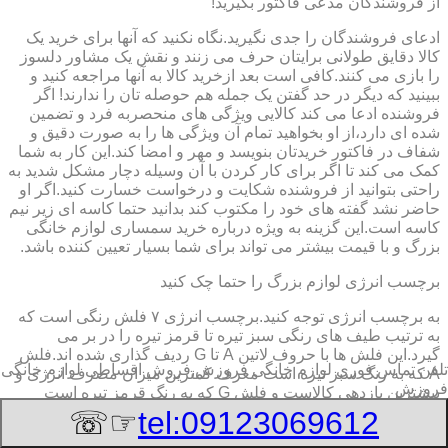
از فروشندگان مدعی فاکتور بگیرید!
ادعای فروشندگان را جدی نگیرید.نگاه نکنید که آنها برای خرید یک
کالا دقایق طولانی برایتان حرف می زنند و نقش یک مشاور دلسوز
را بازی می کنند.کافی است بعد ازخرید کالا به آنها مراجعه کنید و
ببینید که دیگر در حد گفتن یک جمله هم حوصله تان را ندارند! اگر
فروشنده ادعا می کند کالایی ویژگی های منحصربه فرد و تضمین
شده ای دارد،از او بخواهید تمام آن ویژگی ها را به صورت دقیق و
شفاف در فاکتور خریدتان بنویسد و مهر و امضا کند.این کار به شما
کمک می کند تا اگر برای کار کردن با آن وسیله دچار مشکل شدید به
راحتی بتوانید از فروشنده شکایت و درخواست خسارت کنید.اگر او
حاضر نشد گفته های خود را مکتوب کند بدانید حتما کاسه ای زیر نیم
کاسه است.این گزینه به ویژه درباره خرید سمساری لوازم خانگی
بزرگ و با قیمت بیشتر می تواند برای شما بسیار تعیین کننده باشد.
برچسب انرژی لوازم بزرگ را حتما چک کنید
به برچسب انرژی توجه کنید.برچسب انرژی ٧ فلش رنگی است که
به ترتیب طیف های رنگی سبز تیره تا قرمز تیره را در بر می
گیرد.این فلش ها با حروف لاتین A تا G ردیف گذاری شده اند.فلش
تلفن تماس فوری
لوازم خانگی فروزش,فروش اقساطی لوازم خانگی
A که به رنگ سبز تیره است معرف کمترین میزان مصرف انرژی و
فروزش
بیشترین بازدهی کالاست و فلش G که به رنگ قرمز تیره است
معرف بیشترین میزان مصرف انرژی و کمترین بازدهی است.هرچه
☞☏
tel:09123069612
درجه کیفیت مصرف انرژی وسیله به گزینه A نزدیک تر باشد وسیله