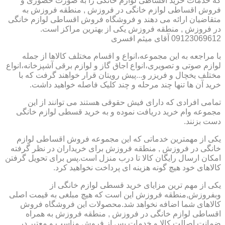
که خدمات خرید اقساطی لوازم خانگی را به صورت حضوری و
فروش اقساطی لوازم خانگی در فروزش , منطقه فروزش به
متقاضیان ارائه می دهند و فروشگاه فروش اقساطی لوازم خانگی
در فروزش , منطقه فروزش یکی از بهترین مراکز است.
09123069612 آقای میثم افسری
با مراجعه به این مجموعه،انواع و اقسام مختلف کالاها از جمله
لوازم صوتی و تصویری،انواع اجاق گاز و لوازم برقی آشپزخانه،انواع
مختلف یخچال و فریزر و...پیش رویتان قرار خواهند گرفت که با
خرید آن ها تنها چند مرحله و چند کلیک فاصله خواهید داشت.
تمامی افرادی که دارای فیش حقوقی هستند می توانند از این
مجموعه وام خرید دریافت نموده و به خرید قسطی لوازم خانگی
دست بزنند.
یکی از مهمترین خدماتی که این مجموعه فروش اقساطی لوازم
خانگی در فروزش , منطقه فروزش برای خریداران در نظر گرفته
امکان ارسال رایگان کالا تا درب منزل است.پس برای تحویل گرفتن
کالاهای خود هیچ گونه هزینه ای پرداخت نخواهید کرد.
یکی از مهم ترین مزایای خرید قسطی لوازم خانگی از
وبفروزش,منطقه فروزش این است که هیچ مبلغی به قیمت اصلی
کالاهای شما اضافه نخواهد شد.محصولات این فروشگاه فروش
اقساطی لوازم خانگی در فروزش , منطقه فروزش به همراه
ضمانت اصالت کالا و خدمات پس از فروش مناسب و معتبر در