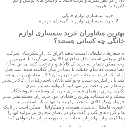
تان را در نظر بگیرید و فریب تجملات و آپشن های لوکس و کم
کاربرد را نخورید.
خرید سمساری لوازم خانگی
خرید سمساری لوازم خانگی برای جهیزیه
بهترین مشاوران خرید سمساری لوازم
خانگی چه کسانی هستند؟
به شعارهای تبلیغاتی اهمیت ندهید.اغراق یکی از شگردهای شرکت
های تبلیغاتی است.آنها از صاحبان کالا پول می گیرند تا به بهترین
وجه ممکن شما را به خرید یک کالا قانع و ترغیب کنند اما این به آن
معنا نیست که تمام حقیقت با شما در میان گذاشته شده است.قبل
از این که فریفته تبلیغات شوید درباره آن کالا و معایبش پرس و جو
کنید یا در اینترنت جست وجو کنید.یادتان باشد رقبای آن کالا در سایر
برندها را نیز با دقت بررسی کنید تا بتوانید تصمیم بهتری
بگیرید.بهترین راهنمای شما برای خرید یک وسیله نه فروشندگان
هستند و نه تبلیغات.بهترین راهنمایان خود خریداران هستند.نظر سایر
خریداران یک کالای مشخص را بپرسید.آنها ممکن است در بین
اعضای فامیلتان باشند یا همسایه و همکارانتان.ممکن است در تاپیک
ها و گروه های گپ و گفت وگو در فضای مجازی نیز بتوانید آنها را
پیدا کرده و از آنها درباره معایب برند موردنظرتان نظرخواهی کنید.