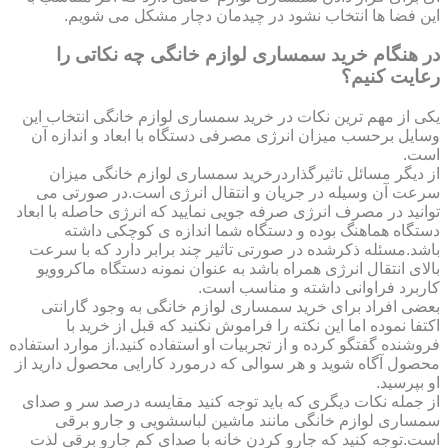
این فضا ها انتخاب نشود در چیدمان دچار مشکل می شویم.
در هنگام خرید سمساری لوازم خانگی چه نکاتی را
رعایت کنیم؟
یکی از مهم ترین نکات در خرید سمساری لوازم خانگی انتخاب این
وسایل برحسب میزان انرژی مصرفی دستگاه با ابعاد و اندازه آن
است.
از دیگر مسائل تاثیرگذاردرخرید سمساری لوازم خانگی میزان
سرعت آن وسیله در جریان و انتقال انرژی است.در صورتی می
توانید در مصرف انرژی صرفه جویی نمایید که انرژی حاصله با ابعاد
دستگاه هماهنگ بوده و دستگاه شما اندازه ی کوچکی داشته
باشد.مسئله ذکرشده در صورتی تاثیر چند برابر دارد که با سرعت
بالای انتقال انرژی همراه باشد به عنوان نمونه دستگاه ماکروویو
کاربرد فراوانی داشته و مناسب است.
بعضی افراد برای خرید سمساری لوازم خانگی به وجود گارانتی
اکتفا نموده اما این نکته را فراموش نکنید که قبل از خرید با
فروشنده گفتگو کرده و از تجربیات او استفاده کنید.از موارد استفاده
محصول آگاه شوید و هر سوالی که درمورد کارایی محصول دارید از
او بپرسید.
از جمله نکات دیگری که باید توجه کنید مقایسه درصد سر و صدای
سمساری لوازم خانگی مانند ماشین لباسشویی و جارو برقی
است.توجه کنید که جارو کردن خانه با صدای کم جارو برقی لذت