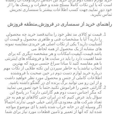
است که با این نکات کاملاً مسلح شده و خطرات و ریسک ها را از
خود دور نمایید.جهت کسب اطلاعات بیشتر با سمساری تجریش
تماس بگیرید.
راهنمای خرید از سمساری در فروزش,منطقه فروزش
قیمت نو کالای مد نظر خود را بدانیدقصد خرید چه محصولی
را دارید؟ آیا با مشخصات فنی و ظاهری محصول و قیمت آن
آشناییت دارید؟ یکی از نکات اصلی هر خریدی،مقایسه نمونه
های مشابه از یک محصول از همه لحاظ می
باشد.قیمت،کیفیت،امکانات و هر مشخصه دیگری که برای
شما اهمیت دارد را باید در سایت ها و فروشگاه های اینترنتی
با هم مقایسه کنید تا مبادا سراغ جنسی بروید که بهترین
انتخاب نباشد.با به خاطر سپردن این نکته طلایی از نکات مهم
درباره خرید لوازم دست دوم در حین صحبت با فروشنده
اطلاعات کاملی از جنس و محصول مورد نظر خواهید داشت
و از این رو می توانید برگ برنده ای در گفتگو داشته باشید.
گارانتی جنس را فراموش نکنید.حتماً با خود تصورمی نمایید
که مگر اجناس دست دوم هم گارانتی دارند؟ در پاسخ این
سؤال باید عرض کنیم که در ایران حتی کالاهای نو هم به جز
تعداد شرکت های معدودی،گارانتی خیلی خوبی ندارند.احتمالاً
اگر وسیله ای در خانه خراب شده باشد با ای موضوع مواجه
شده اید که آنها از تعمیر و تامین قطعات مورد نیاز برای شما