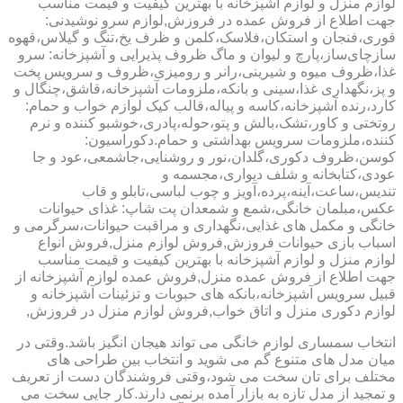
لوازم منزل و لوازم آشپزخانه با بهترین کیفیت و قیمت مناسب
جهت اطلاع از فروش عمده در فروزش,لوازم سرو نوشیدنی:
قوری،فنجان و استکان،فلاسک،کلمن و ظرف یخ،تنگ و گیلاس،قهوه
سازچای‌ساز،پارچ و لیوان و ماگ ظروف پذیرایی و آشپزخانه: سرو
غذا،ظروف میوه و شیرینی،رانر و رومیزی،ظروف و سرویس پخت
و پز،نگهداری غذا،سینی و بانکه،ملزومات آشپزخانه،قاشق،چنگال و
کارد،رنده آشپزخانه،کاسه و پیاله،قالب کیک لوازم خواب و حمام:
روتختی و کاور،تشک،بالش و پتو،حوله،پادری،خوشبو کننده و نرم
کننده،ملزومات سرویس بهداشتی و حمام.دکوراسیون:
کوسن،ظروف دکوری،گلدان،نور و روشنایی،جاشمعی،عود و جا
عودی،کتابخانه و شلف دیواری،مجسمه و
تندیس،ساعت،آینه،پرده،آویز و چوب لباسی،تابلو و قاب
عکس،مبلمان خانگی،شمع و شمعدان پت شاپ: غذای حیوانات
خانگی و مکمل های غذایی،نگهداری و مراقبت حیوانات،سرگرمی و
اسباب بازی حیوانات فروزش,فروش لوازم منزل,فروش انواع
لوازم منزل و لوازم آشپزخانه با بهترین کیفیت و قیمت مناسب
جهت اطلاع از فروش عمده منزل,فروش عمده لوازم آشپزخانه از
قبیل سرویس آشپزخانه،بانکه های حبوبات و تزئینات آشپزخانه و
لوازم دکوری منزل و اتاق خواب,فروش لوازم منزل در فروزش,
انتخاب سمساری لوازم خانگی می تواند هیجان انگیز باشد.وقتی در
میان مدل های متنوع گم می شوید و انتخاب بین طراحی های
مختلف برای تان سخت می شود،وقتی فروشندگان دست از تعریف
و تمجید از مدل تازه به بازار آمده برنمی دارند.کار جایی سخت می