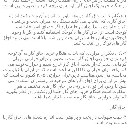
گاز با کیفیت در هر خانه دارای اهمیت زیادی است.از جمله نکاتی که
در هنگام خرید یک اجاق گاز باید به آن توجه کنید به صورت زیر است:
۱-هنگام خرید اجاق گاز در وهله اول به اندازه آن توجه کنید.اندازه
اجاق گازی که انتخاب می کنید بستگی به میزان پخت و پز،تعداد
افراد خانواده و اندازه آشپزخانه دارد.اگر فضای آشپزخانه شما
کوچک است از اجاق گاز های کوچک استفاده کنید و اگر با وجود
کوچک بودن آشپزخانه میزان پخت و پز شما بالا است می توانید اجاق
گاز های تو کار را انتخاب کنید.
۲-یکی دیگر از مواردی که باید به هنگام خرید اجاق گاز به آن توجه
کنید توان حرارتی اجاق گاز است.منظور از توان حرارتی میزان
گرمایی است که از شعله اجاق گاز خارج شده و حرارت تولید می
کند.واحد توان حرارتی BTU بر ساعت است که در ایران با کیلو وات
محاسبه می شود.مناسب ترین توان حرارتی ۲.۰۵ کیلووات است که
بیش تر از آن برای اجاق گاز های موجود در رستوران استفاده می
شود.با وجود این توان حرارتی در اجاق گاز های مختلف با هم
متفاوت است.هنگام خرید اجاق گاز حتما این نکته را در نظر بگیرید
که توان حرارتی اجاق گاز متناسب با نیاز شما باشد.
اجاق گاز
۳-جهت سهولت در پخت و پز بهتر است اندازه شعله های اجاق گاز با
هم متفاوت باشد.