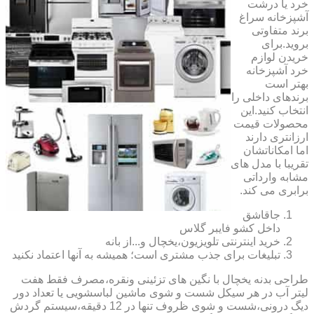
خرد یا درشت
آشپزخانه سراغ
برند متفاوتی
بروید.برای
خریدن لوازم
خرد آشپزخانه
بهتر است
برندهای داخلی را
انتخاب کنید.این
محصولات قیمت
ارزانتری دارند
اما امکاناتشان
تقریبا با مدل های
مشابه وارداتی
برابری می کند.
جاقاشق
داخل کشو فایبر گلاس
خرید اینترنتی تلویزیون،یخچال و...از بانه
تبلیغات برای جذب مشتری است؛ همیشه به آنها اعتماد نکنید
طراحی بدنه یخچال با نگین های تزئینی ونقره،مصرف فقط هفت
لیتر آب در هر سیکل شست و شوی ماشین لباسشویی یا تعداد دور
دیگ درونی،شست و شوی ظروف تنها در 12 دقیقه،سیستم گردش