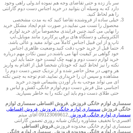
سر باز زده و حتی تقاضای وجه هم نموده اند.ولی راهی وجود
دارد که به وسیله آن بتوانید در خرید اجناس دست دوم گارانتی
را هم لحاظ کنید.
خیلی ساده از فروشنده تقاضا کنید که به مدت مشخصی
محصول را تست می نمایید.در صورت عدم ایجاد مشکل خرید
را نهایی می کنید.چنین فرایندی مخصوصاً برای خرید لوازم
الکترونیکی و دستگاه های برقی پرکاربرد مانند موبایل،لپ
تاپ و از این قبیل اجناس کاملاً می تواند مفید و عالی باشد.
حتماً قبل از خرید خوب دقت کنید.وضعیت ظاهری اجناس
خود گواهی بر کیفیت آنها می باشند.در تبیین نکات مهم درباره
خرید لوازم دست دوم و تهیه چک لیست خود حتماً باید این
نکته را نیز لحاظ کنید که خودتان شخصاً قبل از اقدام به واریز
هر وجهی در محل حاضر شده و از نزدیک جنس دست دوم را
مشاهده و سپس آن را خریداری نمایید.عدم توجه به چنین نکته
ای می تواند موجب به بار آوردن پشیمانی شود.در خرید
اجناسی مثل فرش دست دوم،لوازم خانگی،کفش و لباس و
حتی طلای دست دوم باید این نکته را به خاطر بسپارید.
سمساری لوازم خانگی فروزش
,
فروش اقساطی سمساری لوازم
خانگی فروزش
سمساری لوازم خانگی فروزش
,
فروش اقساطی
سمساری لوازم خانگی فروزش
,09123069612 آقای میثم
افسری-با تخفیف مشاوره رایگان شبانه روزی تضمین گارانتی
سمساری لوازم خانگی محدوده فروزش,
فروش اقساطی
سمساری لوازم خانگی محدوده فروزش
,
سمساری لوازم خانگی