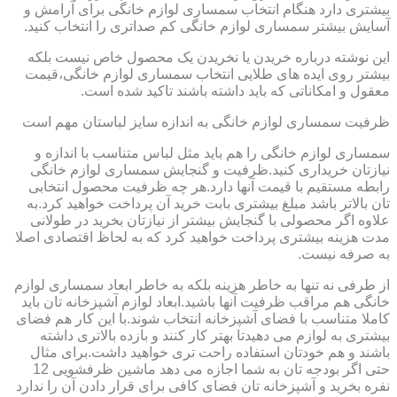
بیشتری دارد هنگام انتخاب سمساری لوازم خانگی برای آرامش و
آسایش بیشتر سمساری لوازم خانگی کم صداتری را انتخاب کنید.
این نوشته درباره خریدن یا نخریدن یک محصول خاص نیست بلکه
بیشتر روی ایده های طلایی انتخاب سمساری لوازم خانگی،قیمت
معقول و امکاناتی که باید داشته باشند تاکید شده است.
ظرفیت سمساری لوازم خانگی به اندازه سایز لباستان مهم است
سمساری لوازم خانگی را هم باید مثل لباس متناسب با اندازه و
نیازتان خریداری کنید.ظرفیت و گنجایش سمساری لوازم خانگی
رابطه مستقیم با قیمت آنها دارد.هر چه ظرفیت محصول انتخابی
تان بالاتر باشد مبلغ بیشتری بابت خرید آن پرداخت خواهید کرد.به
علاوه اگر محصولی با گنجایش بیشتر از نیازتان بخرید در طولانی
مدت هزینه بیشتری پرداخت خواهید کرد که به لحاظ اقتصادی اصلا
به صرفه نیست.
از طرفی نه تنها به خاطر هزینه بلکه به خاطر ابعاد سمساری لوازم
خانگی هم مراقب ظرفیت آنها باشید.ابعاد لوازم آشپزخانه تان باید
کاملا متناسب با فضای آشپزخانه انتخاب شوند.با این کار هم فضای
بیشتری به لوازم می دهیدتا بهتر کار کنند و بازده بالاتری داشته
باشند و هم خودتان استفاده راحت تری خواهید داشت.برای مثال
حتی اگر بودجه تان به شما اجازه می دهد ماشین ظرفشویی 12
نفره بخرید و آشپزخانه تان فضای کافی برای قرار دادن آن را ندارد