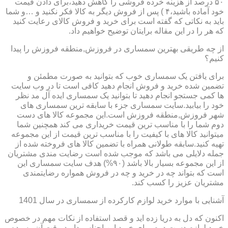
۵۰ درصد از هزینه خرده فروشی را کاهش دهید،برای دادن قیمت
خود آماده باشید،۴ ) پس از فروش دیگر به کالا فکر نکنید و …و شما
باید به نکاتی که گفته است برای خرید و فروش کالای رعایت کنید
که هر را در این مقاله برایتان توضیح خواهیم داد.
از چه طریقی بهترین سمساری در فروزش,منطقه فروزش را پیدا
کنیم؟
برای یافتن یک سمساری خوب که بتوانید به صورت مطمئن و
تضمین شده خرید و فروش انجام دهید کافی است تا در وب سایت
ها کمی جستجو انجام دهید تا بتوانید یک سمساری ایده آل مد نظر
خود را بیابید.سایت سمساری جزء با سابقه ترین سمساری های
شهر فروزش,منطقه فروزش است.این مجموعه کالا های دست
دوم شما را با مناسب ترین قیمت خریداری می کند همچنین شما
میتوانید کالا های با کیفیت را با مناسب ترین قیمت از این مجموعه
تهیه کنید.سابقه طولانی همراه با تضمین کالا های فروخته شده از
جمله دلایلی می باشد که موجب شده است رضایت مندی مشتریان
از این مجموعه بسیار بالا باشد (۹۰%) هدف سایت سمساری این
است که بتواند چه در خرید و چه در فروش همواره رضایتمندی
مشتریان عزیز را کسب کند.
آشنایی با موارد خرید لوازم کارکرده از سمساری در سال 1401
اکنون که دل به دریا زده اید و قصد استفاده از نکات مهم در خصوص
خرید لوازم دست دوم برای خرید این اجناس دارید،وقت آن رسیده