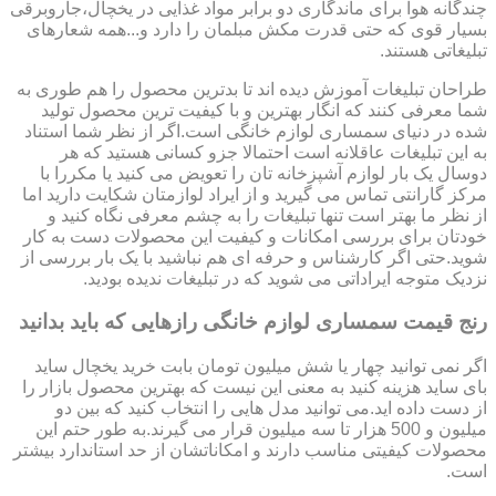
چندگانه هوا برای ماندگاری دو برابر مواد غذایی در یخچال،جاروبرقی
بسیار قوی که حتی قدرت مکش مبلمان را دارد و...همه شعارهای
تبلیغاتی هستند.
طراحان تبلیغات آموزش دیده اند تا بدترین محصول را هم طوری به
شما معرفی کنند که انگار بهترین و با کیفیت ترین محصول تولید
شده در دنیای سمساری لوازم خانگی است.اگر از نظر شما استناد
به این تبلیغات عاقلانه است احتمالا جزو کسانی هستید که هر
دوسال یک بار لوازم آشپزخانه تان را تعویض می کنید یا مکررا با
مرکز گارانتی تماس می گیرید و از ایراد لوازمتان شکایت دارید اما
از نظر ما بهتر است تنها تبلیغات را به چشم معرفی نگاه کنید و
خودتان برای بررسی امکانات و کیفیت این محصولات دست به کار
شوید.حتی اگر کارشناس و حرفه ای هم نباشید با یک بار بررسی از
نزدیک متوجه ایراداتی می شوید که در تبلیغات ندیده بودید.
رنج قیمت سمساری لوازم خانگی رازهایی که باید بدانید
اگر نمی توانید چهار یا شش میلیون تومان بابت خرید یخچال ساید
بای ساید هزینه کنید به معنی این نیست که بهترین محصول بازار را
از دست داده اید.می توانید مدل هایی را انتخاب کنید که بین دو
میلیون و 500 هزار تا سه میلیون قرار می گیرند.به طور حتم این
محصولات کیفیتی مناسب دارند و امکاناتشان از حد استاندارد بیشتر
است.