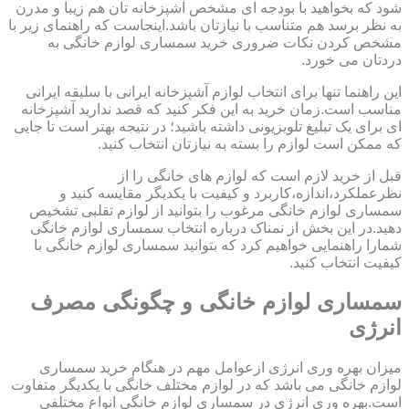
شود که بخواهید با بودجه ای مشخص آشپزخانه تان هم زیبا و مدرن
به نظر برسد هم متناسب با نیازتان باشد.اینجاست که راهنمای زیر با
مشخص کردن نکات ضروری خرید سمساری لوازم خانگی به
دردتان می خورد.
این راهنما تنها برای انتخاب لوازم آشپزخانه ایرانی با سلیقه ایرانی
مناسب است.زمان خرید به این فکر کنید که قصد ندارید آشپزخانه
ای برای یک تبلیغ تلویزیونی داشته باشید؛ در نتیجه بهتر است تا جایی
که ممکن است لوازم را بسته به نیازتان انتخاب کنید.
قبل از خرید لازم است که لوازم های خانگی را از
نظرعملکرد،اندازه،کاربرد و کیفیت با یکدیگر مقایسه کنید و
سمساری لوازم خانگی مرغوب را بتوانید از لوازم تقلبی تشخیص
دهید.در این بخش از نمناک درباره انتخاب سمساری لوازم خانگی
شمارا راهنمایی خواهیم کرد که بتوانید سمساری لوازم خانگی با
کیفیت انتخاب کنید.
سمساری لوازم خانگی و چگونگی مصرف
انرژی
میزان بهره وری انرژی ازعوامل مهم در هنگام خرید سمساری
لوازم خانگی می باشد که در لوازم مختلف خانگی با یکدیگر متفاوت
است.بهره وری انرژی در سمساری لوازم خانگی انواع مختلفی