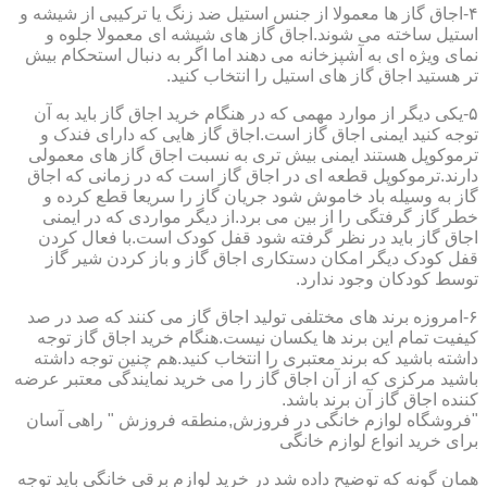
۴-اجاق گاز ها معمولا از جنس استیل ضد زنگ یا ترکیبی از شیشه و
استیل ساخته می شوند.اجاق گاز های شیشه ای معمولا جلوه و
نمای ویژه ای به آشپزخانه می دهند اما اگر به دنبال استحکام بیش
تر هستید اجاق گاز های استیل را انتخاب کنید.
۵-یکی دیگر از موارد مهمی که در هنگام خرید اجاق گاز باید به آن
توجه کنید ایمنی اجاق گاز است.اجاق گاز هایی که دارای فندک و
ترموکوپل هستند ایمنی بیش تری به نسبت اجاق گاز های معمولی
دارند.ترموکوپل قطعه ای در اجاق گاز است که در زمانی که اجاق
گاز به وسیله باد خاموش شود جریان گاز را سریعا قطع کرده و
خطر گاز گرفتگی را از بین می برد.از دیگر مواردی که در ایمنی
اجاق گاز باید در نظر گرفته شود قفل کودک است.با فعال کردن
قفل کودک دیگر امکان دستکاری اجاق گاز و باز کردن شیر گاز
توسط کودکان وجود ندارد.
۶-امروزه برند های مختلفی تولید اجاق گاز می کنند که صد در صد
کیفیت تمام این برند ها یکسان نیست.هنگام خرید اجاق گاز توجه
داشته باشید که برند معتبری را انتخاب کنید.هم چنین توجه داشته
باشید مرکزی که از آن اجاق گاز را می خرید نمایندگی معتبر عرضه
کننده اجاق گاز آن برند باشد.
"فروشگاه لوازم خانگی در فروزش,منطقه فروزش " راهی آسان
برای خرید انواع لوازم خانگی
همان گونه که توضیح داده شد در خرید لوازم برقی خانگی باید توجه