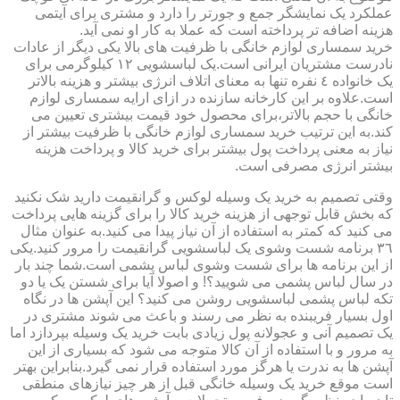
عملکرد یک نمایشگر جمع و جورتر را دارد و مشتری برای آیتمی
هزینه اضافه تر پرداخته است که عملا به کار او نمی آید.
خرید سمساری لوازم خانگی با ظرفیت های بالا یکی دیگر از عادات
نادرست مشتریان ایرانی است.یک لباسشویی ١٢ کیلوگرمی برای
یک خانواده ٤ نفره تنها به معنای اتلاف انرژی بیشتر و هزینه بالاتر
است.علاوه بر این کارخانه سازنده در ازای ارایه سمساری لوازم
خانگی با حجم بالاتر،برای محصول خود قیمت بیشتری تعیین می
کند.به این ترتیب خرید سمساری لوازم خانگی با ظرفیت بیشتر از
نیاز به معنی پرداخت پول بیشتر برای خرید کالا و پرداخت هزینه
بیشتر انرژی مصرفی است.
وقتی تصمیم به خرید یک وسیله لوکس و گرانقیمت دارید شک نکنید
که بخش قابل توجهی از هزینه خرید کالا را برای گزینه هایی پرداخت
می کنید که کمتر به استفاده از آن نیاز پیدا می کنید.به عنوان مثال
٣٦ برنامه شست وشوی یک لباسشویی گرانقیمت را مرور کنید.یکی
از این برنامه ها برای شست وشوی لباس پشمی است.شما چند بار
در سال لباس پشمی می شویید؟! و اصولا آیا برای شستن یک یا دو
تکه لباس پشمی لباسشویی روشن می کنید؟ این آپشن ها در نگاه
اول بسیار فریبنده به نظر می رسند و باعث می شوند مشتری در
یک تصمیم آنی و عجولانه پول زیادی بابت خرید یک وسیله بپردازد اما
به مرور و با استفاده از آن کالا متوجه می شود که بسیاری از این
آپشن ها به ندرت یا هرگز مورد استفاده قرار نمی گیرد.بنابراین بهتر
است موقع خرید یک وسیله خانگی قبل از هر چیز نیازهای منطقی