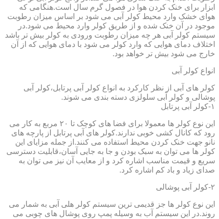
ابزار برای خنک کردن هوا در فصول گرم سال است.هنگامی که
هوای خشک وارد محیط کولر آبی می شود بر اساس میزان رطوبت
موجود در آن خنک شده و از طریق کولر وارد محیط می شود.در
سیستم کولر آبی هر چه میزان رطوبت ورودی به کولر بیش تر باشد
اختلاف دمای هوایی که وارد کولر می شود با دمای هوایی که از آن
خارج می شود بیش تر خواهد بود.
انواع کولر آبی
کولر های آبی از نظر کارکرد به انواع کولر آبی پرتابل،کولر آبی
پوشالی و کولر آبی سلولزی دسته بندی می شوند.
۱-کولر آبی پرتابل
این نوع کولر ها معمولا برای فضا های کوچک تا ۲۰ مربع به کار می
رود که کانال کشی خوبی ندارند.کولر های آبی پرتابل از پارچه های
نانو جهت خنک کردن محیط استفاده می کنند.از جمله مزایای این
کولر ها می توان به سبک بودن و جا به جایی آسان،قابلیت دسترسی
سریع و قیمت مناسب اشاره کرد و از معایب آن نیز می توان به
صدای زیاد و باد کم اشاره کرد.
۲-کولر آبی پوشالی
این نوع کولر ها جز قدیمی ترین سیستم کولر هلی آبی به شمار می
روند.در این سیستم آب به وسیله پمپ روی پوشال های چوبی می