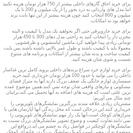
برای خرید اجاق گازهای داخلی بیشتر از 750 هزار تومان هزینه نکنید
اما مدل های وارداتی به درد بخور را از یک میلیون و 200 تا یک
میلیون و 800 انتخاب کنید چون هزینه بیشتر از این تنها بابت برند
خواهد بود نه امکانات.
برای خرید جاروبرقی حتی اگر بخواهید یک مدل با کیفیت و البته
مخزن دار را انتخاب کنید به راحتی مدل دهای 300 تا 450 هزار
تومانی زیادی پیدا خواهید کرد.ماشین لباسشویی و ظرفشویی
معمولا باید با کیفیت باشند و طول عمر بالایی داشته باشند پس بابت
کیفیت ساخت و بدنه شان بیشتر از امکانات و برنامه های متنوع
شست و شوی شان هزینه کنید.
برای خرید لوازم خرد سراغ برندهای داخلی بروید.کامل ترین غذاساز
داخلی را می توانید با حدود 100 هزار تومان خریداری کنید.خرید
سمساری لوازم خانگی یک ضعف بزرگ دارند.آنها به متراژ فضای
مسکونی و نیازهای واقعی شان توجه نمی کنند.همین موضوع عمده
ترین علتی است که هزینه های اضافه به آنها تحمیل می کند.برایتان
چند مثال می آوریم:
مشتریان زیادی علاقه مندند بزرگترین نمایشگرهای تلویزیونی را
خریداری کنند.این درحالی است که محل زندگی آنها آپارتمان هایی با
متراژهای کوچک است.آنها یک راز مهم نمایشگرهای تلویزیونی را
نمی دانند.تفاوت کیفیت و وضوح تصویر نمایشگرهای بزرگ نسبت به
نمایشگرهای کوچکتر در فواصل زیاد به چشم می آید.درواقع این
موضوع به آن معنی است که یک نمایشگر بزرگ در خانه ای کوچک