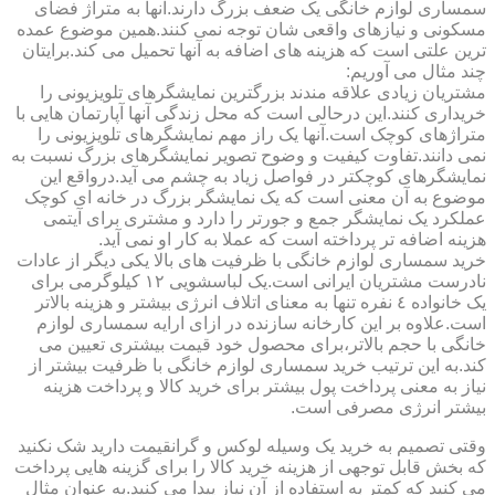
سمساری لوازم خانگی یک ضعف بزرگ دارند.آنها به متراژ فضای
مسکونی و نیازهای واقعی شان توجه نمی کنند.همین موضوع عمده
ترین علتی است که هزینه های اضافه به آنها تحمیل می کند.برایتان
چند مثال می آوریم:
مشتریان زیادی علاقه مندند بزرگترین نمایشگرهای تلویزیونی را
خریداری کنند.این درحالی است که محل زندگی آنها آپارتمان هایی با
متراژهای کوچک است.آنها یک راز مهم نمایشگرهای تلویزیونی را
نمی دانند.تفاوت کیفیت و وضوح تصویر نمایشگرهای بزرگ نسبت به
نمایشگرهای کوچکتر در فواصل زیاد به چشم می آید.درواقع این
موضوع به آن معنی است که یک نمایشگر بزرگ در خانه ای کوچک
عملکرد یک نمایشگر جمع و جورتر را دارد و مشتری برای آیتمی
هزینه اضافه تر پرداخته است که عملا به کار او نمی آید.
خرید سمساری لوازم خانگی با ظرفیت های بالا یکی دیگر از عادات
نادرست مشتریان ایرانی است.یک لباسشویی ١٢ کیلوگرمی برای
یک خانواده ٤ نفره تنها به معنای اتلاف انرژی بیشتر و هزینه بالاتر
است.علاوه بر این کارخانه سازنده در ازای ارایه سمساری لوازم
خانگی با حجم بالاتر،برای محصول خود قیمت بیشتری تعیین می
کند.به این ترتیب خرید سمساری لوازم خانگی با ظرفیت بیشتر از
نیاز به معنی پرداخت پول بیشتر برای خرید کالا و پرداخت هزینه
بیشتر انرژی مصرفی است.
وقتی تصمیم به خرید یک وسیله لوکس و گرانقیمت دارید شک نکنید
که بخش قابل توجهی از هزینه خرید کالا را برای گزینه هایی پرداخت
می کنید که کمتر به استفاده از آن نیاز پیدا می کنید.به عنوان مثال