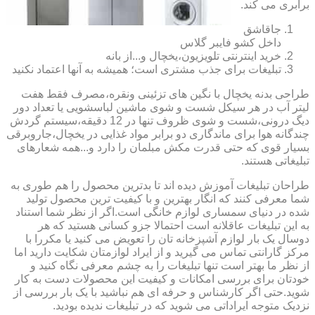
برابری می کند.
جاقاشق
داخل کشو فایبر گلاس
خرید اینترنتی تلویزیون،یخچال و...از بانه
تبلیغات برای جذب مشتری است؛ همیشه به آنها اعتماد نکنید
طراحی بدنه یخچال با نگین های تزئینی ونقره،مصرف فقط هفت
لیتر آب در هر سیکل شست و شوی ماشین لباسشویی یا تعداد دور
دیگ درونی،شست و شوی ظروف تنها در 12 دقیقه،سیستم گردش
چندگانه هوا برای ماندگاری دو برابر مواد غذایی در یخچال،جاروبرقی
بسیار قوی که حتی قدرت مکش مبلمان را دارد و...همه شعارهای
تبلیغاتی هستند.
طراحان تبلیغات آموزش دیده اند تا بدترین محصول را هم طوری به
شما معرفی کنند که انگار بهترین و با کیفیت ترین محصول تولید
شده در دنیای سمساری لوازم خانگی است.اگر از نظر شما استناد
به این تبلیغات عاقلانه است احتمالا جزو کسانی هستید که هر
دوسال یک بار لوازم آشپزخانه تان را تعویض می کنید یا مکررا با
مرکز گارانتی تماس می گیرید و از ایراد لوازمتان شکایت دارید اما
از نظر ما بهتر است تنها تبلیغات را به چشم معرفی نگاه کنید و
خودتان برای بررسی امکانات و کیفیت این محصولات دست به کار
شوید.حتی اگر کارشناس و حرفه ای هم نباشید با یک بار بررسی از
نزدیک متوجه ایراداتی می شوید که در تبلیغات ندیده بودید.