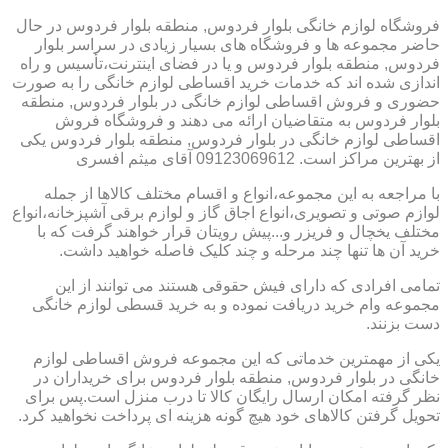
فروشگاه لوازم خانگی بلوار فردوس, منطقه بلوار فردوس در حال
حاضر مجموعه ها و فروشگاه های بسیار زیادی در سراسر بلوار
فردوس, منطقه بلوار فردوس و یا در فضای اینترنت،تأسیس و راه
اندازی شده اند که خدمات خرید اقساطی لوازم خانگی را به صورت
حضوری و فروش اقساطی لوازم خانگی در بلوار فردوس, منطقه
بلوار فردوس به متقاضیان ارائه می دهند و فروشگاه فروش
اقساطی لوازم خانگی در بلوار فردوس, منطقه بلوار فردوس یکی
از بهترین مراکز است. 09123069612 آقای میثم افسری
با مراجعه به این مجموعه،انواع و اقسام مختلف کالاها از جمله
لوازم صوتی و تصویری،انواع اجاق گاز و لوازم برقی آشپزخانه،انواع
مختلف یخچال و فریزر و...پیش رویتان قرار خواهند گرفت که با
خرید آن ها تنها چند مرحله و چند کلیک فاصله خواهید داشت.
تمامی افرادی که دارای فیش حقوقی هستند می توانند از این
مجموعه وام خرید دریافت نموده و به خرید قسطی لوازم خانگی
دست بزنند.
یکی از مهمترین خدماتی که این مجموعه فروش اقساطی لوازم
خانگی در بلوار فردوس, منطقه بلوار فردوس برای خریداران در
نظر گرفته امکان ارسال رایگان کالا تا درب منزل است.پس برای
تحویل گرفتن کالاهای خود هیچ گونه هزینه ای پرداخت نخواهید کرد.