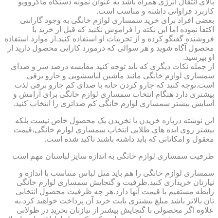
بالای انتقال انرژی همراه باشد به عنوان نمونه دستگاه ماکروویو
کاربرد فراوانی داشته و مناسب است.
بعضی افراد برای خرید سمساری لوازم خانگی به وجود گارانتی
اکتفا نموده اما این نکته را فراموش نکنید که قبل از خرید با
فروشنده گفتگو کرده و از تجربیات او استفاده کنید.از موارد استفاده
محصول آگاه شوید و هر سوالی که درمورد کارایی محصول دارید از
او بپرسید.
از جمله نکات دیگری که باید توجه کنید مقایسه درصد سر و صدای
سمساری لوازم خانگی مانند ماشین لباسشویی و جارو برقی
است.توجه کنید که جارو کردن خانه با صدای کم جارو برقی لذت
بیشتری دارد هنگام انتخاب سمساری لوازم خانگی برای آرامش و
آسایش بیشتر سمساری لوازم خانگی کم صداتری را انتخاب کنید.
این نوشته درباره خریدن یا نخریدن یک محصول خاص نیست بلکه
بیشتر روی ایده های طلایی انتخاب سمساری لوازم خانگی،قیمت
معقول و امکاناتی که باید داشته باشند تاکید شده است.
ظرفیت سمساری لوازم خانگی به اندازه سایز لباستان مهم است
سمساری لوازم خانگی را هم باید مثل لباس متناسب با اندازه و
نیازتان خریداری کنید.ظرفیت و گنجایش سمساری لوازم خانگی
رابطه مستقیم با قیمت آنها دارد.هر چه ظرفیت محصول انتخابی
تان بالاتر باشد مبلغ بیشتری بابت خرید آن پرداخت خواهید کرد.به
علاوه اگر محصولی با گنجایش بیشتر از نیازتان بخرید در طولانی