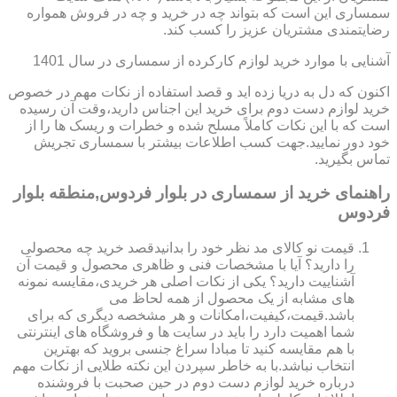
سمساری این است که بتواند چه در خرید و چه در فروش همواره
رضایتمندی مشتریان عزیز را کسب کند.
آشنایی با موارد خرید لوازم کارکرده از سمساری در سال 1401
اکنون که دل به دریا زده اید و قصد استفاده از نکات مهم در خصوص
خرید لوازم دست دوم برای خرید این اجناس دارید،وقت آن رسیده
است که با این نکات کاملاً مسلح شده و خطرات و ریسک ها را از
خود دور نمایید.جهت کسب اطلاعات بیشتر با سمساری تجریش
تماس بگیرید.
راهنمای خرید از سمساری در بلوار فردوس,منطقه بلوار
فردوس
قیمت نو کالای مد نظر خود را بدانیدقصد خرید چه محصولی
را دارید؟ آیا با مشخصات فنی و ظاهری محصول و قیمت آن
آشناییت دارید؟ یکی از نکات اصلی هر خریدی،مقایسه نمونه
های مشابه از یک محصول از همه لحاظ می
باشد.قیمت،کیفیت،امکانات و هر مشخصه دیگری که برای
شما اهمیت دارد را باید در سایت ها و فروشگاه های اینترنتی
با هم مقایسه کنید تا مبادا سراغ جنسی بروید که بهترین
انتخاب نباشد.با به خاطر سپردن این نکته طلایی از نکات مهم
درباره خرید لوازم دست دوم در حین صحبت با فروشنده