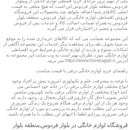
یکی از مهم ترین مزایای خرید قسطی لوازم خانگی از وببلوار
فردوس,منطقه بلوار فردوس این است که هیچ مبلغی به قیمت
اصلی کالاهای شما اضافه نخواهد شد.محصولات این فروشگاه
فروش اقساطی لوازم خانگی در بلوار فردوس, منطقه بلوار
فردوس به همراه ضمانت اصالت کالا و خدمات پس از فروش
مناسب و معتبر در اختیارتان قرار می گیرند.
این مجموعه ضمانت می کند که کالاهای خریداری شده را به موقع
به شما تحویل دهد.برای مشاهده دیگر خدمات این مجموعه،آگاهی از
امکانات متنوع و بازدید از لوازم خانگی و شرایط خرید اقساطی
لوازم خانگی مورد نظرتان بهتر است به وب سایت این مجموعه به
آدرس https://www.homeappli.ir سر بزنید.
راهنمای خرید لوازم خانگی برقی با قیمت مناسب
با توجه به پیشرفت علم و تکنولوژی امروزه بیش تر افراد وجود
انواع مختلف لوازم خانگی برقی را در خانه خود احساس می
کنند.انواع مختلفی از لوازم خانگی برقی مانند تلویزیون،ماشین
لباس شویی،اجاق گاز،جاروبرقی،کولر،یخچال و...وجود دارند که
وجود هر یک از این لوازم برقی هنگام شروع یک زندگی ضروری
است.در این مطلب قصد داریم به بررسی دو مورد از لوازم خانگی
برقی ضروری بپردایم.لطفا تا انتهای این مطلب با ما همراه باشید.
قروشگاه لوازم خانگی در بلوار فردوس,منطقه بلوار