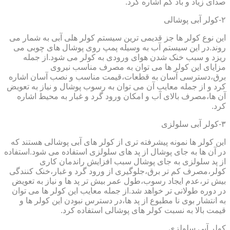
صدای زیاد و باد کم اشاره کرد.
۲-کولر آبی پوشالی
این نوع کولر ها جز قدیمی ترین سیستم کولر هلی آبی به شمار می
روند.در این سیستم آب به وسیله پمپ روی پوشال های چوبی می
ریزد و سبب خنک شدن هوای ورودی به کولر می شود.از جمله
مزایای این کولر ها می توان به مصرف مناسب نیروی
برق،دسترسی آسان به قطعات،قیمت مناسب و نصب آسان اشاره
کرد و از جمله معایب آن می توان به رسوب پوشال و نیاز به تعویض
آن ها،مصرف بالای آب و امکان ورود گرد و غبار به محیط اشاره
کرد.
۳-کولر آبی سلولزی
این کولر ها نمونه پیشرفته تری از کولر های آبی پوشالی هستند که
در آن ها به جای پوشال از پد های سلولزی استفاده می شود.استفاده
از پد سلولزی به جای پوشال سبب افزایش راندمان کاری
کولر،مصرف کم تر برق،جلوگیری از ورود گرد و غبار،خنک کنندگی
بیش تر،عدم ایجاد رسوب،طول عمر بیش تر پد ها و نیاز به تعویض
در دوره طولانی تر خواهد شد.از جمله معایب این کولر ها می توان
به انتشار بوی نا مطبوع از پد ها،در دسترس نبودن این کولر ها و
قیمت بالا به نسبت کولر های پوشالی استفاده کرد.
کولر آبی سلولزی