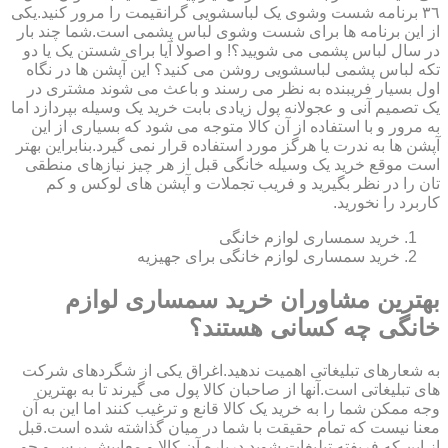
٣٦ برنامه شست وشوی یک لباسشویی گرانقیمت را مرور کنید.یکی
از این برنامه ها برای شست وشوی لباس پشمی است.شما چند بار
در سال لباس پشمی می شویید؟! و اصولا آیا برای شستن یک یا دو
تکه لباس پشمی لباسشویی روشن می کنید؟ این آپشن ها در نگاه
اول بسیار فریبنده به نظر می رسند و باعث می شوند مشتری در
یک تصمیم آنی و عجولانه پول زیادی بابت خرید یک وسیله بپردازد اما
به مرور و با استفاده از آن کالا متوجه می شود که بسیاری از این
آپشن ها به ندرت یا هرگز مورد استفاده قرار نمی گیرد.بنابراین بهتر
است موقع خرید یک وسیله خانگی قبل از هر چیز نیازهای منطقی
تان را در نظر بگیرید و فریب تجملات و آپشن های لوکس و کم
کاربرد را نخورید.
خرید سمساری لوازم خانگی
خرید سمساری لوازم خانگی برای جهیزیه
بهترین مشاوران خرید سمساری لوازم
خانگی چه کسانی هستند؟
به شعارهای تبلیغاتی اهمیت ندهید.اغراق یکی از شگردهای شرکت
های تبلیغاتی است.آنها از صاحبان کالا پول می گیرند تا به بهترین
وجه ممکن شما را به خرید یک کالا قانع و ترغیب کنند اما این به آن
معنا نیست که تمام حقیقت با شما در میان گذاشته شده است.قبل
از این که فریفته تبلیغات شوید درباره آن کالا و معایبش پرس و جو