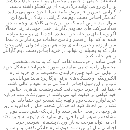
اطلاعات کاملی از جنس و محصول مورد نظر خواهید داشت
و از این رو می توانید برگ برنده ای در گفتگو داشته باشید.
گارانتی جنس را فراموش نکنید.حتماً با خود تصورمی نمایید
که مگر اجناس دست دوم هم گارانتی دارند؟ در پاسخ این
سؤال باید عرض کنیم که در ایران حتی کالاهای نو هم به جز
تعداد شرکت های معدودی،گارانتی خیلی خوبی ندارند.احتمالاً
اگر وسیله ای در خانه خراب شده باشد با ای موضوع مواجه
شده اید که آنها از تعمیر و تامین قطعات مورد نیاز برای شما
سر باز زده و حتی تقاضای وجه هم نموده اند.ولی راهی وجود
دارد که به وسیله آن بتوانید در خرید اجناس دست دوم گارانتی
را هم لحاظ کنید.
خیلی ساده از فروشنده تقاضا کنید که به مدت مشخصی
محصول را تست می نمایید.در صورت عدم ایجاد مشکل خرید
را نهایی می کنید.چنین فرایندی مخصوصاً برای خرید لوازم
الکترونیکی و دستگاه های برقی پرکاربرد مانند موبایل،لپ
تاپ و از این قبیل اجناس کاملاً می تواند مفید و عالی باشد.
حتماً قبل از خرید خوب دقت کنید.وضعیت ظاهری اجناس
خود گواهی بر کیفیت آنها می باشند.در تبیین نکات مهم درباره
خرید لوازم دست دوم و تهیه چک لیست خود حتماً باید این
نکته را نیز لحاظ کنید که خودتان شخصاً قبل از اقدام به واریز
هر وجهی در محل حاضر شده و از نزدیک جنس دست دوم را
مشاهده و سپس آن را خریداری نمایید.عدم توجه به چنین نکته
ای می تواند موجب به بار آوردن پشیمانی شود.در خرید
اجناسی مثل فرش دست دوم،لوازم خانگی،کفش و لباس و