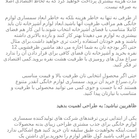
مدت هزینه بیشتری پرداخت خواهید کرد که به لحاظ اقتصادی اصلا
به صرفه نیست.
از طرفی نه تنها به خاطر هزینه بلکه به خاطر ابعاد سمساری لوازم
خانگی هم مراقب ظرفیت آنها باشید.ابعاد لوازم آشپزخانه تان باید
کاملا متناسب با فضای آشپزخانه انتخاب شوند.با این کار هم فضای
بیشتری به لوازم می دهیدتا بهتر کار کنند و بازده بالاتری داشته
باشند و هم خودتان استفاده راحت تری خواهید داشت.برای مثال
حتی اگر بودجه تان به شما اجازه می دهد ماشین ظرفشویی 12
نفره بخرید و آشپزخانه تان فضای کافی برای قرار دادن آن را ندارد
سراغ مدل های رومیزی با ظرفیت هشت نفره بروید.کمی اقتصادی
تر فکر کنید.
حتی اگر محصول انتخابی تان ظرفیت بالا و قیمت مناسبی
دارد،سراغ خرید آن نروید. سمساری لوازم خانگی آنقدر متنوع
هستند که با جست و جوی کمی می توانید محصولی با ظرفیت و
متناسب با نیازتان پیدا کنید.
ظاهربین نباشید؛ به طراحی اهمیت بدهید
یکی از ابتدایی ترین ترفندهای شرکت های تولیدکننده سمساری
لوازم خانگی برای جذب مشتری طراحی زیبای بدنه محصولات
است.اینکه بخواهیدت طبق سلیقه تان خرید کنید هیچ اشکالی ندارد
اما مراقب باشید گول ظاهر لوازم را نخورید.برای داشتن یک