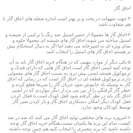
اجاق گاز
۳-جهت سهولت در پخت و پز بهتر است اندازه شعله های اجاق گاز با
هم متفاوت باشد.
۴-اجاق گاز ها معمولا از جنس استیل ضد زنگ یا ترکیبی از شیشه و
استیل ساخته می شوند.اجاق گاز های شیشه ای معمولا جلوه و
نمای ویژه ای به آشپزخانه می دهند اما اگر به دنبال استحکام بیش
تر هستید اجاق گاز های استیل را انتخاب کنید.
۵-یکی دیگر از موارد مهمی که در هنگام خرید اجاق گاز باید به آن
توجه کنید ایمنی اجاق گاز است.اجاق گاز هایی که دارای فندک و
ترموکوپل هستند ایمنی بیش تری به نسبت اجاق گاز های معمولی
دارند.ترموکوپل قطعه ای در اجاق گاز است که در زمانی که اجاق
گاز به وسیله باد خاموش شود جریان گاز را سریعا قطع کرده و
خطر گاز گرفتگی را از بین می برد.از دیگر مواردی که در ایمنی
اجاق گاز باید در نظر گرفته شود قفل کودک است.با فعال کردن
قفل کودک دیگر امکان دستکاری اجاق گاز و باز کردن شیر گاز
توسط کودکان وجود ندارد.
۶-امروزه برند های مختلفی تولید اجاق گاز می کنند که صد در صد
کیفیت تمام این برند ها یکسان نیست.هنگام خرید اجاق گاز توجه
داشته باشید که برند معتبری را انتخاب کنید.هم چنین توجه داشته