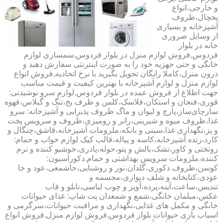
و خارجی،انواع
یخچال،ظروف
آشپزخانه و بسیاری
از وسایل ضروری
خانه در بلوار
فردوس,فروش لوازم منزل در بلوار فردوس,سمساری لوازم
خانگی و حتی جهزیه خود را به صورت اینترنتی سفارش دهید و
درون منزل،کاملا رایگان تحویل بگیرید با نرخ اتحادیه,فروش انواع
لوازم منزل و لوازم آشپزخانه با بهترین کیفیت و قیمت مناسب
جهت اطلاع از فروش عمده در بلوار فردوس,لوازم سرو نوشیدنی:
قوری،فنجان و استکان،فلاسک،کلمن و ظرف یخ،تنگ و گیلاس،قهوه
سازچای‌ساز،پارچ و لیوان و ماگ ظروف پذیرایی و آشپزخانه: سرو
غذا،ظروف میوه و شیرینی،رانر و رومیزی،ظروف و سرویس پخت
و پز،نگهداری غذا،سینی و بانکه،ملزومات آشپزخانه،قاشق،چنگال و
کارد،رنده آشپزخانه،کاسه و پیاله،قالب کیک لوازم خواب و حمام:
روتختی و کاور،تشک،بالش و پتو،حوله،پادری،خوشبو کننده و نرم
کننده،ملزومات سرویس بهداشتی و حمام.دکوراسیون:
کوسن،ظروف دکوری،گلدان،نور و روشنایی،جاشمعی،عود و جا
عودی،کتابخانه و شلف دیواری،مجسمه و
تندیس،ساعت،آینه،پرده،آویز و چوب لباسی،تابلو و قاب
عکس،مبلمان خانگی،شمع و شمعدان پت شاپ: غذای حیوانات
خانگی و مکمل های غذایی،نگهداری و مراقبت حیوانات،سرگرمی و
اسباب بازی حیوانات بلوار فردوس,فروش لوازم منزل,فروش انواع