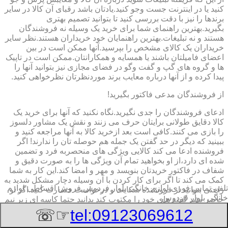
کنید یا در اینترنت جست وجو کنید.یادتان باشد رقبای آن کالا در سایر
برندها را نیز با دقت بررسی کنید تا بتوانید تصمیم بهتری
بگیرید.بهترین راهنمای شما برای خرید یک وسیله نه فروشندگان
هستند و نه تبلیغات.بهترین راهنمایان خود خریداران هستند.نظر سایر
خریداران یک کالای مشخص را بپرسید.آنها ممکن است در بین
اعضای فامیلتان باشند یا همسایه و همکارانتان.ممکن است در تاپیک
ها و گروه های گپ و گفت وگو در فضای مجازی نیز بتوانید آنها را
پیدا کرده و از آنها درباره معایب برند موردنظرتان نظرخواهی کنید.
از فروشندگان مدعی فاکتور بگیرید!
ادعای فروشندگان را جدی نگیرید.نگاه نکنید که آنها برای خرید یک
کالا دقایق طولانی برایتان حرف می زنند و نقش یک مشاور دلسوز
را بازی می کنند.کافی است بعد ازخرید کالا به آنها مراجعه کنید و
ببینید که دیگر در حد گفتن یک جمله هم حوصله تان را ندارند! اگر
فروشنده ادعا می کند کالایی ویژگی های منحصربه فرد و تضمین
شده ای دارد،از او بخواهید تمام آن ویژگی ها را به صورت دقیق و
شفاف در فاکتور خریدتان بنویسد و مهر و امضا کند.این کار به شما
کمک می کند تا اگر برای کار کردن با آن وسیله دچار مشکل شدید به
تلفن تماس فوری
لوازم خانگی بلوار فردوس,فروش اقساطی لوازم
راحتی بتوانید از فروشنده شکایت و درخواست خسارت کنید.اگر او
خانگی بلوار فردوس
حاضر نشد گفته های خود را مکتوب کند بدانید حتما کاسه ای زیر نیم
کاسه است.این گزینه به ویژه درباره خرید سمساری لوازم خانگی
☞☏
tel:09123069612
بزرگ و با قیمت بیشتر می تواند برای شما بسیار تعیین کننده باشد.