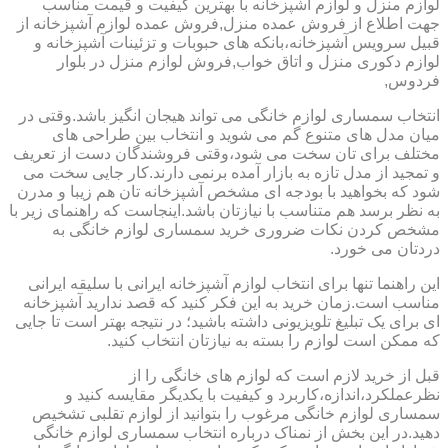
لوازم منزل و لوازم آشپزخانه با بهترین کیفیت و قیمت مناسب
جهت اطلاع از فروش عمده منزل,فروش عمده لوازم آشپزخانه از
قبیل سرویس آشپزخانه،بانکه های حبوبات و تزئینات آشپزخانه و
لوازم دکوری منزل و اتاق خواب,فروش لوازم منزل در بلوار
فردوس,
انتخاب سمساری لوازم خانگی می تواند هیجان انگیز باشد.وقتی در
میان مدل های متنوع گم می شوید و انتخاب بین طراحی های
مختلف برای تان سخت می شود،وقتی فروشندگان دست از تعریف
و تمجید از مدل تازه به بازار آمده برنمی دارند.کار جایی سخت می
شود که بخواهید با بودجه ای مشخص آشپزخانه تان هم زیبا و مدرن
به نظر برسد هم متناسب با نیازتان باشد.اینجاست که راهنمای زیر با
مشخص کردن نکات ضروری خرید سمساری لوازم خانگی به
دردتان می خورد.
این راهنما تنها برای انتخاب لوازم آشپزخانه ایرانی با سلیقه ایرانی
مناسب است.زمان خرید به این فکر کنید که قصد ندارید آشپزخانه
ای برای یک تبلیغ تلویزیونی داشته باشید؛ در نتیجه بهتر است تا جایی
که ممکن است لوازم را بسته به نیازتان انتخاب کنید.
قبل از خرید لازم است که لوازم های خانگی را از
نظرعملکرد،اندازه،کاربرد و کیفیت با یکدیگر مقایسه کنید و
سمساری لوازم خانگی مرغوب را بتوانید از لوازم تقلبی تشخیص
دهید.در این بخش از نمناک درباره انتخاب سمساری لوازم خانگی