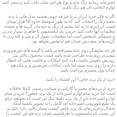
آشپزخانه زیبا به رنگ بدنه و نوع طراحی شان دقت کنید و سعی کنید
لوازم انتخابی تان هم رنگ باشند.
اگر به فکر خرید ارزان تر یا صرفه جویی هستید مدل هایی با بدنه
سفید رنگ را انتخاب کنید که به طور متوسط حدود 50 هزار تومان
قیمت ارزانتری دارند اما بیشتر از رنگ به چیدمان گزینه ها و صفحه
تنظیمات آنها دقت کنید.خریدن یک لباسشویی با ظاهری بسیار مدرن
و چشمگیر لذتبخش است اما تنظیمات دشوار آن و سر و کله زدن با
گزینه های متعددش چندان هم لذتبخش نخواهد بود.
هر چه نمایشگر روی بدنه پیشرفته تر باشد یا گزینه های غیرضروری
بیشتری روی بدنه طراحی شده باشد قیمت محصول بالاتر می
رود.پس باهوش باشید،دقت کنید امکانات و قابلیت هایی که انتظار
دارید را روی بدنه ببینید اما بابت امکانات غیرضروری و بلکه هم
جذاب پول بیشتری پرداخت نکنید.
خرید از یک برند خاص؟ این اشتباه را نکنید
خرید از برندهای معتبر،با گارانتی و ضمانت رسمی کاملا عاقلانه
است اما خرید تمام لوازم آشپزخانه از یک برند چطور؟ خریدن تمام
لوازم آشپزخانه تان از یک برند دقیقا مثل این است که بخواهید برای
یک تبلیغ تلویزیونی،آشپزخانه ای کامل را به تصویر بکشید.اینکه
یخچال و فریزرهای یک برند خاص کیفیت بسیار بالایی دارد دلیل بر
این نیست که لباسشویی یا ظرفشویی همان برند هم این کیفیت را