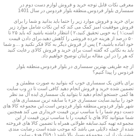
معرفی نکات قابل توجه خرید و فروش لوازم دست دوم در
سمساری بلوار فردوس,منطقه بلوار فردوس در سال 1401
برای خرید و فروش موارد زیر را حتما باید بدانید و شما را برای
فروش موفقیت آمیز کمک می کند که این نکات شامل موارد زیر
است:۱ ) به خوبی تحقیق کنید،۲ ) انتظار داشته باشید که باید ۲۵ تا
۵۰ درصد از هزینه خرده فروشی را کاهش دهید،برای دادن قیمت
خود آماده باشید،۴ ) پس از فروش دیگر به کالا فکر نکنید و …و شما
باید به نکاتی که گفته است برای خرید و فروش کالای رعایت کنید
که هر را در این مقاله برایتان توضیح خواهیم داد.
از چه طریقی بهترین سمساری در بلوار فردوس,منطقه بلوار
فردوس را پیدا کنیم؟
برای یافتن یک سمساری خوب که بتوانید به صورت مطمئن و
تضمین شده خرید و فروش انجام دهید کافی است تا در وب سایت
ها کمی جستجو انجام دهید تا بتوانید یک سمساری ایده آل مد نظر
خود را بیابید.سایت سمساری جزء با سابقه ترین سمساری های
شهر بلوار فردوس,منطقه بلوار فردوس است.این مجموعه کالا های
دست دوم شما را با مناسب ترین قیمت خریداری می کند همچنین
شما میتوانید کالا های با کیفیت را با مناسب ترین قیمت از این
مجموعه تهیه کنید.سابقه طولانی همراه با تضمین کالا های فروخته
شده از جمله دلایلی می باشد که موجب شده است رضایت مندی
مشتریان از این مجموعه بسیار بالا باشد (۹۰%) هدف سایت