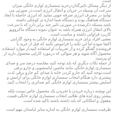
است.
از دیگر مسائل تاثیرگذاردرخرید سمساری لوازم خانگی میزان
سرعت آن وسیله در جریان و انتقال انرژی است.در صورتی می
توانید در مصرف انرژی صرفه جویی نمایید که انرژی حاصله با ابعاد
دستگاه هماهنگ بوده و دستگاه شما اندازه ی کوچکی داشته
باشد.مسئله ذکرشده در صورتی تاثیر چند برابر دارد که با سرعت
بالای انتقال انرژی همراه باشد به عنوان نمونه دستگاه ماکروویو
کاربرد فراوانی داشته و مناسب است.
بعضی افراد برای خرید سمساری لوازم خانگی به وجود گارانتی
اکتفا نموده اما این نکته را فراموش نکنید که قبل از خرید با
فروشنده گفتگو کرده و از تجربیات او استفاده کنید.از موارد استفاده
محصول آگاه شوید و هر سوالی که درمورد کارایی محصول دارید از
او بپرسید.
از جمله نکات دیگری که باید توجه کنید مقایسه درصد سر و صدای
سمساری لوازم خانگی مانند ماشین لباسشویی و جارو برقی
است.توجه کنید که جارو کردن خانه با صدای کم جارو برقی لذت
بیشتری دارد هنگام انتخاب سمساری لوازم خانگی برای آرامش و
آسایش بیشتر سمساری لوازم خانگی کم صداتری را انتخاب کنید.
این نوشته درباره خریدن یا نخریدن یک محصول خاص نیست بلکه
بیشتر روی ایده های طلایی انتخاب سمساری لوازم خانگی،قیمت
معقول و امکاناتی که باید داشته باشند تاکید شده است.
ظرفیت سمساری لوازم خانگی به اندازه سایز لباستان مهم است