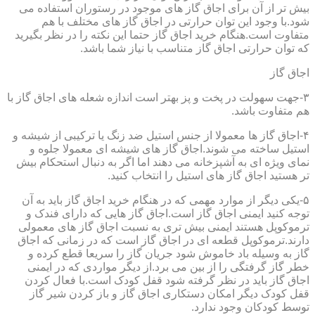
بیش تر از آن برای اجاق گاز های موجود در رستوران استفاده می
شود.با وجود این توان حرارتی در اجاق گاز های مختلف با هم
متفاوت است.هنگام خرید اجاق گاز حتما این نکته را در نظر بگیرید
که توان حرارتی اجاق گاز متناسب با نیاز شما باشد.
اجاق گاز
۳-جهت سهولت در پخت و پز بهتر است اندازه شعله های اجاق گاز با
هم متفاوت باشد.
۴-اجاق گاز ها معمولا از جنس استیل ضد زنگ یا ترکیبی از شیشه و
استیل ساخته می شوند.اجاق گاز های شیشه ای معمولا جلوه و
نمای ویژه ای به آشپزخانه می دهند اما اگر به دنبال استحکام بیش
تر هستید اجاق گاز های استیل را انتخاب کنید.
۵-یکی دیگر از موارد مهمی که در هنگام خرید اجاق گاز باید به آن
توجه کنید ایمنی اجاق گاز است.اجاق گاز هایی که دارای فندک و
ترموکوپل هستند ایمنی بیش تری به نسبت اجاق گاز های معمولی
دارند.ترموکوپل قطعه ای در اجاق گاز است که در زمانی که اجاق
گاز به وسیله باد خاموش شود جریان گاز را سریعا قطع کرده و
خطر گاز گرفتگی را از بین می برد.از دیگر مواردی که در ایمنی
اجاق گاز باید در نظر گرفته شود قفل کودک است.با فعال کردن
قفل کودک دیگر امکان دستکاری اجاق گاز و باز کردن شیر گاز
توسط کودکان وجود ندارد.