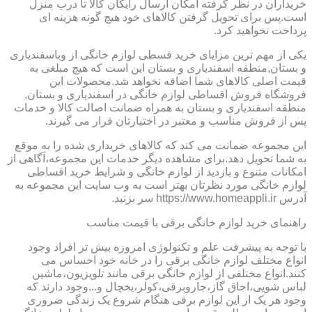
خریداران در نظر گرفته امکان ارسال رایگان کالا تا درب منزل
است.پس برای تحویل گرفتن کالاهای خود هیچ گونه هزینه ای
پرداخت نخواهید کرد.
یکی از مهم ترین مزایای خرید قسطی لوازم خانگی از وباسفندیاری
و بستان,منطقه اسفندیاری و بستان این است که هیچ مبلغی به
قیمت اصلی کالاهای شما اضافه نخواهد شد.محصولات این
فروشگاه فروش اقساطی لوازم خانگی در اسفندیاری و بستان,
منطقه اسفندیاری و بستان به همراه ضمانت اصالت کالا و خدمات
پس از فروش مناسب و معتبر در اختیارتان قرار می گیرند.
این مجموعه ضمانت می کند که کالاهای خریداری شده را به موقع
به شما تحویل دهد.برای مشاهده دیگر خدمات این مجموعه،آگاهی از
امکانات متنوع و بازدید از لوازم خانگی و شرایط خرید اقساطی
لوازم خانگی مورد نظرتان بهتر است به وب سایت این مجموعه به
آدرس https://www.homeappli.ir سر بزنید.
راهنمای خرید لوازم خانگی برقی با قیمت مناسب
با توجه به پیشرفت علم و تکنولوژی امروزه بیش تر افراد وجود
انواع مختلف لوازم خانگی برقی را در خانه خود احساس می
کنند.انواع مختلفی از لوازم خانگی برقی مانند تلویزیون،ماشین
لباس شویی،اجاق گاز،جاروبرقی،کولر،یخچال و...وجود دارند که
وجود هر یک از این لوازم برقی هنگام شروع یک زندگی ضروری