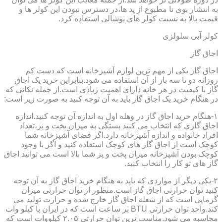
به انتشار بوی نا مطبوع از پد ها،در دسترس نبودن این کولر ها و
قیمت بالا به نسبت کولر های پوشالی استفاده کرد.
کولر آبی سلولزی
اجاق گاز
اجاق گاز یکی از مهم ترین لوازم آشپزخانه است که دست کم
روزانه دو تا سه بار از آن استفاده می شود.بنابراین خرید یک اجاق
گاز با کیفیت در هر خانه دارای اهمیت زیادی است.از جمله نکاتی که
در هنگام خرید یک اجاق گاز باید به آن توجه کنید به صورت زیر است:
۱-هنگام خرید اجاق گاز در وهله اول به اندازه آن توجه کنید.اندازه
اجاق گازی که انتخاب می کنید بستگی به میزان پخت و پز،تعداد
افراد خانواده و اندازه آشپزخانه دارد.اگر فضای آشپزخانه شما
کوچک است از اجاق گاز های کوچک استفاده کنید و اگر با وجود
کوچک بودن آشپزخانه میزان پخت و پز شما بالا است می توانید اجاق
گاز های تو کار را انتخاب کنید.
۲-یکی دیگر از مواردی که باید به هنگام خرید اجاق گاز به آن توجه
کنید توان حرارتی اجاق گاز است.منظور از توان حرارتی میزان
گرمایی است که از شعله اجاق گاز خارج شده و حرارت تولید می
کند.واحد توان حرارتی BTU بر ساعت است که در ایران با کیلو وات
محاسبه می شود.مناسب ترین توان حرارتی ۲.۰۵ کیلووات است که