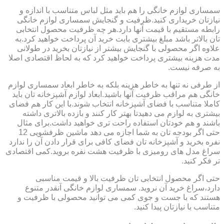
سمساری لوازم خانگی را هم باید مثل لباس متناسب با اندازه و
نیازتان خریداری کنید.ظرفیت و گنجایش سمساری لوازم خانگی
رابطه مستقیم با قیمت آنها دارد.هر چه ظرفیت محصول انتخابی
تان بالاتر باشد مبلغ بیشتری بابت خرید آن پرداخت خواهید کرد.به
علاوه اگر محصولی با گنجایش بیشتر از نیازتان بخرید در طولانی
مدت هزینه بیشتری پرداخت خواهید کرد که به لحاظ اقتصادی اصلا
به صرفه نیست.
از طرفی نه تنها به خاطر هزینه بلکه به خاطر ابعاد سمساری لوازم
خانگی هم مراقب ظرفیت آنها باشید.ابعاد لوازم آشپزخانه تان باید
کاملا متناسب با فضای آشپزخانه انتخاب شوند.با این کار هم فضای
بیشتری به لوازم می دهیدتا بهتر کار کنند و بازده بالاتری داشته
باشند و هم خودتان استفاده راحت تری خواهید داشت.برای مثال
حتی اگر بودجه تان به شما اجازه می دهد ماشین ظرفشویی 12
نفره بخرید و آشپزخانه تان فضای کافی برای قرار دادن آن را ندارد
سراغ مدل های رومیزی با ظرفیت هشت نفره بروید.کمی اقتصادی
تر فکر کنید.
حتی اگر محصول انتخابی تان ظرفیت بالا و قیمت مناسبی
دارد،سراغ خرید آن نروید. سمساری لوازم خانگی آنقدر متنوع
هستند که با جست و جوی کمی می توانید محصولی با ظرفیت و
متناسب با نیازتان پیدا کنید.