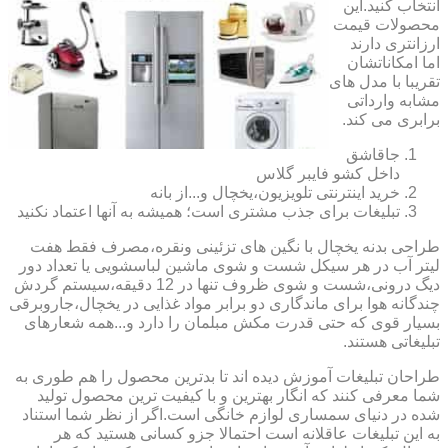
انتخاب کنید.این
محصولات قیمت
ارزانتری دارند
اما امکاناتشان
تقریبا با مدل های
مشابه وارداتی
برابری می کند.
جاقاشق
داخل کشو فایبر گلاس
خرید اینترنتی تلویزیون،یخچال و...از بانه
تبلیغات برای جذب مشتری است؛ همیشه به آنها اعتماد نکنید
طراحی بدنه یخچال با نگین های تزئینی ونقره،مصرف فقط هفت
لیتر آب در هر سیکل شست و شوی ماشین لباسشویی یا تعداد دور
دیگ درونی،شست و شوی ظروف تنها در 12 دقیقه،سیستم گردش
چندگانه هوا برای ماندگاری دو برابر مواد غذایی در یخچال،جاروبرقی
بسیار قوی که حتی قدرت مکش مبلمان را دارد و...همه شعارهای
تبلیغاتی هستند.
طراحان تبلیغات آموزش دیده اند تا بدترین محصول را هم طوری به
شما معرفی کنند که انگار بهترین و با کیفیت ترین محصول تولید
شده در دنیای سمساری لوازم خانگی است.اگر از نظر شما استناد
به این تبلیغات عاقلانه است احتمالا جزو کسانی هستید که هر