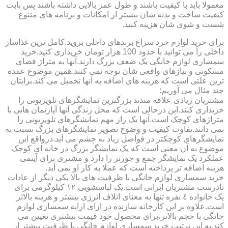
معمولا باید با کیفیت باشند و طول عمر بالایی داشته باشند پس بابت
کیفیت ساخت و بدنه شان بیشتر از امکانات و برنامه های متنوع
شست و شوی شان هزینه کنید.
برای خرید لوازم خرد سراغ برندهای داخلی بروید.کامل ترین غذاساز
داخلی را می توانید با حدود 100 هزار تومان خریداری کنید.خرید
سمساری لوازم خانگی یک ضعف بزرگ دارند.آنها به متراژ فضای
مسکونی و نیازهای واقعی شان توجه نمی کنند.همین موضوع عمده
ترین علتی است که هزینه های اضافه به آنها تحمیل می کند.برایتان
چند مثال می آوریم:
مشتریان زیادی علاقه مندند بزرگترین نمایشگرهای تلویزیونی را
خریداری کنند.این درحالی است که محل زندگی آنها آپارتمان هایی با
متراژهای کوچک است.آنها یک راز مهم نمایشگرهای تلویزیونی را
نمی دانند.تفاوت کیفیت و وضوح تصویر نمایشگرهای بزرگ نسبت به
نمایشگرهای کوچکتر در فواصل زیاد به چشم می آید.درواقع این
موضوع به آن معنی است که یک نمایشگر بزرگ در خانه ای کوچک
عملکرد یک نمایشگر جمع و جورتر را دارد و مشتری برای آیتمی
هزینه اضافه تر پرداخته است که عملا به کار او نمی آید.
خرید سمساری لوازم خانگی با ظرفیت های بالا یکی دیگر از عادات
نادرست مشتریان ایرانی است.یک لباسشویی ١٢ کیلوگرمی برای
یک خانواده ٤ نفره تنها به معنای اتلاف انرژی بیشتر و هزینه بالاتر
است.علاوه بر این کارخانه سازنده در ازای ارایه سمساری لوازم
خانگی با حجم بالاتر،برای محصول خود قیمت بیشتری تعیین می
کند.به این ترتیب خرید سمساری لوازم خانگی با ظرفیت بیشتر از