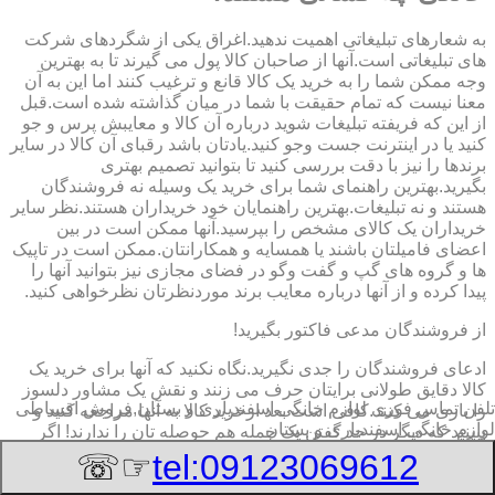
به شعارهای تبلیغاتی اهمیت ندهید.اغراق یکی از شگردهای شرکت
های تبلیغاتی است.آنها از صاحبان کالا پول می گیرند تا به بهترین
وجه ممکن شما را به خرید یک کالا قانع و ترغیب کنند اما این به آن
معنا نیست که تمام حقیقت با شما در میان گذاشته شده است.قبل
از این که فریفته تبلیغات شوید درباره آن کالا و معایبش پرس و جو
کنید یا در اینترنت جست وجو کنید.یادتان باشد رقبای آن کالا در سایر
برندها را نیز با دقت بررسی کنید تا بتوانید تصمیم بهتری
بگیرید.بهترین راهنمای شما برای خرید یک وسیله نه فروشندگان
هستند و نه تبلیغات.بهترین راهنمایان خود خریداران هستند.نظر سایر
خریداران یک کالای مشخص را بپرسید.آنها ممکن است در بین
اعضای فامیلتان باشند یا همسایه و همکارانتان.ممکن است در تاپیک
ها و گروه های گپ و گفت وگو در فضای مجازی نیز بتوانید آنها را
پیدا کرده و از آنها درباره معایب برند موردنظرتان نظرخواهی کنید.
از فروشندگان مدعی فاکتور بگیرید!
ادعای فروشندگان را جدی نگیرید.نگاه نکنید که آنها برای خرید یک
کالا دقایق طولانی برایتان حرف می زنند و نقش یک مشاور دلسوز
تلفن تماس فوری
لوازم خانگی اسفندیاری و بستان,فروش اقساطی
را بازی می کنند.کافی است بعد ازخرید کالا به آنها مراجعه کنید و
لوازم خانگی اسفندیاری و بستان
ببینید که دیگر در حد گفتن یک جمله هم حوصله تان را ندارند! اگر
فروشنده ادعا می کند کالایی ویژگی های منحصربه فرد و تضمین
☞☏
tel:09123069612
شده ای دارد،از او بخواهید تمام آن ویژگی ها را به صورت دقیق و
شفاف در فاکتور خریدتان بنویسد و مهر و امضا کند.این کار به شما