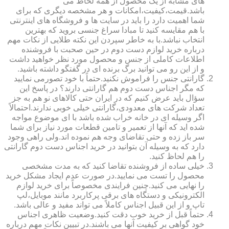
های مشابه از یک محصول از همه لحاظ می
باشد.قیمت،کیفیت،امکانات و هر مشخصه دیگری که برای
شما اهمیت دارد را باید در سایت ها و فروشگاه های اینترنتی
با هم مقایسه کنید تا مبادا سراغ جنسی بروید که بهترین
انتخاب نباشد.با به خاطر سپردن این نکته طلایی از نکات مهم
درباره خرید لوازم دست دوم در حین صحبت با فروشنده
اطلاعات کاملی از جنس و محصول مورد نظر خواهید داشت
و از این رو می توانید برگ برنده ای در گفتگو داشته باشید.
گارانتی جنس را فراموش نکنید.حتماً با خود تصورمی نمایید
که مگر اجناس دست دوم هم گارانتی دارند؟ در پاسخ این
سؤال باید عرض کنیم که در ایران حتی کالاهای نو هم به جز
تعداد شرکت های معدودی،گارانتی خیلی خوبی ندارند.احتمالاً
اگر وسیله ای در خانه خراب شده باشد با ای موضوع مواجه
شده اید که آنها از تعمیر و تامین قطعات مورد نیاز برای شما
سر باز زده و حتی تقاضای وجه هم نموده اند.ولی راهی وجود
دارد که به وسیله آن بتوانید در خرید اجناس دست دوم گارانتی
را هم لحاظ کنید.
خیلی ساده از فروشنده تقاضا کنید که به مدت مشخصی
محصول را تست می نمایید.در صورت عدم ایجاد مشکل خرید
را نهایی می کنید.چنین فرایندی مخصوصاً برای خرید لوازم
الکترونیکی و دستگاه های برقی پرکاربرد مانند موبایل،لپ
تاپ و از این قبیل اجناس کاملاً می تواند مفید و عالی باشد.
حتماً قبل از خرید خوب دقت کنید.وضعیت ظاهری اجناس
خود گواهی بر کیفیت آنها می باشند.در تبیین نکات مهم درباره