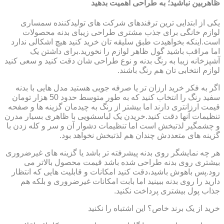
ظاهربین نباشید؛ به طراحی اهمیت بدهید
یکی از ابتدایی ترین ترفندهای شرکت های تولیدکننده سمساری
لوازم خانگی برای جذب مشتری طراحی زیبای بدنه محصولات
است.اینکه بخواهیدت طبق سلیقه تان خرید کنید هیچ اشکالی ندارد
اما مراقب باشید گول ظاهر لوازم را نخورید.برای داشتن یک
آشپزخانه زیبا به رنگ بدنه و نوع طراحی شان دقت کنید و سعی کنید
لوازم انتخابی تان هم رنگ باشند.
اگر به فکر خرید ارزان تر یا صرفه جویی هستید مدل هایی با بدنه
سفید رنگ را انتخاب کنید که به طور متوسط حدود 50 هزار تومان
قیمت ارزانتری دارند اما بیشتر از رنگ به چیدمان گزینه ها و صفحه
تنظیمات آنها دقت کنید.خریدن یک لباسشویی با ظاهری بسیار مدرن
و چشمگیر لذتبخش است اما تنظیمات دشوار آن و سر و کله زدن با
گزینه های متعددش چندان هم لذتبخش نخواهد بود.
هر چه نمایشگر روی بدنه پیشرفته تر باشد یا گزینه های غیرضروری
بیشتری روی بدنه طراحی شده باشد قیمت محصول بالاتر می
رود.پس باهوش باشید،دقت کنید امکانات و قابلیت هایی که انتظار
دارید را روی بدنه ببینید اما بابت امکانات غیرضروری و بلکه هم
جذاب پول بیشتری پرداخت نکنید.
خرید از یک برند خاص؟ این اشتباه را نکنید