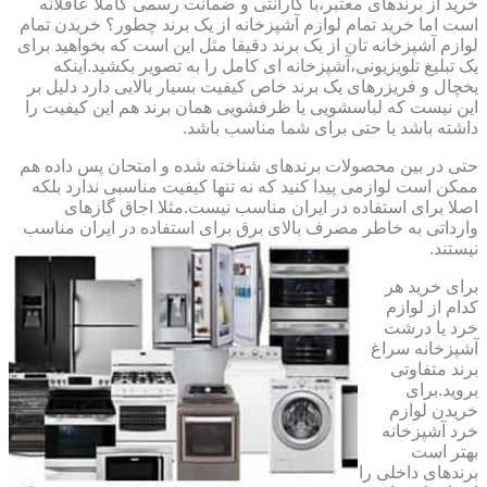
خرید از برندهای معتبر،با گارانتی و ضمانت رسمی کاملا عاقلانه
است اما خرید تمام لوازم آشپزخانه از یک برند چطور؟ خریدن تمام
لوازم آشپزخانه تان از یک برند دقیقا مثل این است که بخواهید برای
یک تبلیغ تلویزیونی،آشپزخانه ای کامل را به تصویر بکشید.اینکه
یخچال و فریزرهای یک برند خاص کیفیت بسیار بالایی دارد دلیل بر
این نیست که لباسشویی یا ظرفشویی همان برند هم این کیفیت را
داشته باشد یا حتی برای شما مناسب باشد.
حتی در بین محصولات برندهای شناخته شده و امتحان پس داده هم
ممکن است لوازمی پیدا کنید که نه تنها کیفیت مناسبی ندارد بلکه
اصلا برای استفاده در ایران مناسب نیست.مثلا اجاق گازهای
وارداتی به خاطر مصرف بالای برق برای استفاده در ایران مناسب
نیستند.
برای خرید هر
کدام از لوازم
خرد یا درشت
آشپزخانه سراغ
برند متفاوتی
بروید.برای
خریدن لوازم
خرد آشپزخانه
بهتر است
برندهای داخلی را