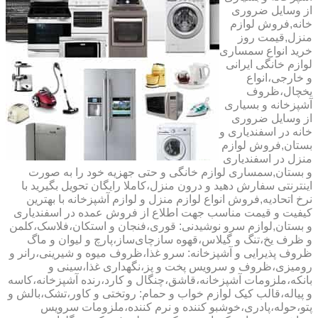
از وسایل ضروری
خانه,فروش لوازم
منزل,قیمت روز
خرید انواع سمساری
لوازم خانگی ایرانی
و خارجی،انواع
یخچال،ظروف
آشپزخانه و بسیاری
از وسایل ضروری
خانه در اسفندیاری و
بستان,فروش لوازم
منزل در اسفندیاری
و بستان,سمساری لوازم خانگی و حتی جهزیه خود را به صورت
اینترنتی سفارش دهید و درون منزل،کاملا رایگان تحویل بگیرید با
نرخ اتحادیه,فروش انواع لوازم منزل و لوازم آشپزخانه با بهترین
کیفیت و قیمت مناسب جهت اطلاع از فروش عمده در اسفندیاری
و بستان,لوازم سرو نوشیدنی: قوری،فنجان و استکان،فلاسک،کلمن
و ظرف یخ،تنگ و گیلاس،قهوه سازچای‌ساز،پارچ و لیوان و ماگ
ظروف پذیرایی و آشپزخانه: سرو غذا،ظروف میوه و شیرینی،رانر و
رومیزی،ظروف و سرویس پخت و پز،نگهداری غذا،سینی و
بانکه،ملزومات آشپزخانه،قاشق،چنگال و کارد،رنده آشپزخانه،کاسه
و پیاله،قالب کیک لوازم خواب و حمام: روتختی و کاور،تشک،بالش و
پتو،حوله،پادری،خوشبو کننده و نرم کننده،ملزومات سرویس