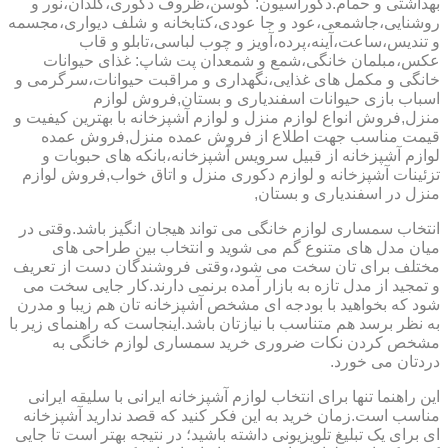
بهداشتی و حمام.دکوراسیون: کوسن،ظروف دکوری،گلدان،نور و
روشنایی،جاشمعی،عود و جا عودی،کتابخانه و شلف دیواری،مجسمه
و تندیس،ساعت،آینه،پرده،آویز و چوب لباسی،تابلو و قاب
عکس،مبلمان خانگی،شمع و شمعدان پت شاپ: غذای حیوانات
خانگی و مکمل های غذایی،نگهداری و مراقبت حیوانات،سرگرمی و
اسباب بازی حیوانات اسفندیاری و بستان,فروش لوازم
منزل,فروش انواع لوازم منزل و لوازم آشپزخانه با بهترین کیفیت و
قیمت مناسب جهت اطلاع از فروش عمده منزل,فروش عمده
لوازم آشپزخانه از قبیل سرویس آشپزخانه،بانکه های حبوبات و
تزئینات آشپزخانه و لوازم دکوری منزل و اتاق خواب,فروش لوازم
منزل در اسفندیاری و بستان,
انتخاب سمساری لوازم خانگی می تواند هیجان انگیز باشد.وقتی در
میان مدل های متنوع گم می شوید و انتخاب بین طراحی های
مختلف برای تان سخت می شود،وقتی فروشندگان دست از تعریف
و تمجید از مدل تازه به بازار آمده برنمی دارند.کار جایی سخت می
شود که بخواهید با بودجه ای مشخص آشپزخانه تان هم زیبا و مدرن
به نظر برسد هم متناسب با نیازتان باشد.اینجاست که راهنمای زیر با
مشخص کردن نکات ضروری خرید سمساری لوازم خانگی به
دردتان می خورد.
این راهنما تنها برای انتخاب لوازم آشپزخانه ایرانی با سلیقه ایرانی
مناسب است.زمان خرید به این فکر کنید که قصد ندارید آشپزخانه
ای برای یک تبلیغ تلویزیونی داشته باشید؛ در نتیجه بهتر است تا جایی