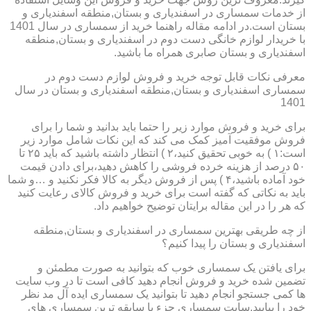
از خدمات سمساری در اسفندیاری و بستان,منطقه اسفندیاری و
بستان است.در ادامه مقاله راهنما خرید از سمساری در سال 1401
با خریدار لوازم خانگی دست دوم در اسفندیاری و بستان,منطقه
اسفندیاری و بستان صابری همراه ما باشید.
معرفی نکات قابل توجه خرید و فروش لوازم دست دوم در
سمساری اسفندیاری و بستان,منطقه اسفندیاری و بستان در سال
1401
برای خرید و فروش موارد زیر را حتما باید بدانید و شما را برای
فروش موفقیت آمیز کمک می کند که این نکات شامل موارد زیر
است:۱ ) به خوبی تحقیق کنید،۲ ) انتظار داشته باشید که باید ۲۵ تا
۵۰ درصد از هزینه خرده فروشی را کاهش دهید،برای دادن قیمت
خود آماده باشید،۴ ) پس از فروش دیگر به کالا فکر نکنید و …و شما
باید به نکاتی که گفته است برای خرید و فروش کالای رعایت کنید
که هر را در این مقاله برایتان توضیح خواهیم داد.
از چه طریقی بهترین سمساری در اسفندیاری و بستان,منطقه
اسفندیاری و بستان را پیدا کنیم؟
برای یافتن یک سمساری خوب که بتوانید به صورت مطمئن و
تضمین شده خرید و فروش انجام دهید کافی است تا در وب سایت
ها کمی جستجو انجام دهید تا بتوانید یک سمساری ایده آل مد نظر
خود را بیابید.سایت سمساری جزء با سابقه ترین سمساری های