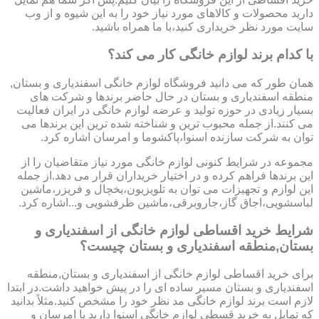
دارید محصولات و کالاهای مورد نیاز خود را به این شیوه و از وب
سایت مورد نظر خریداری کنید،با ما همراه باشید.
با کدام برند لوازم خانگی کار می کند؟
همان طور که می دانید فروشگاه لوازم خانگی اسفندیاری و بستان,
منطقه اسفندیاری و بستان در حال حاضر برندها و شرکت های
بسیار زیادی در حوزه تولید و عرضه لوازم خانگی در ایران فعالیت
می کنند.از جمله محبوب ترین و شناخته شده ترین این برندها می
توان به شرکت سازنده اسنوا،پاکشوما و امرسان اشاره کرد.
مجموعه در شرایط کنونی لوازم خانگی مورد نیاز متقاضیان را از
این برندها فراهم کرده و در اختیار خریداران قرار می دهد.از جمله
این لوازم و تجهیزات می توان به تلویزیون،یخچال و فریزر،ماشین
لباسشویی،اجاق گاز،جاروبرقی،ماشین ظرفشویی و...اشاره کرد.
شرایط خرید اقساطی لوازم خانگی از اسفندیاری و
بستان,منطقه اسفندیاری و بستان چیست؟
برای خرید اقساطی لوازم خانگی از اسفندیاری و بستان,منطقه
اسفندیاری و بستان مسیر ساده ای را در پیش خواهید داشت.در ابتدا
لازم است برند لوازم خانگی مد نظر خود را مشخص کنید.مثلاً بدانید
که تمایل به خرید قسطی لوازم خانگی اسنوا دارید یا امرسان و