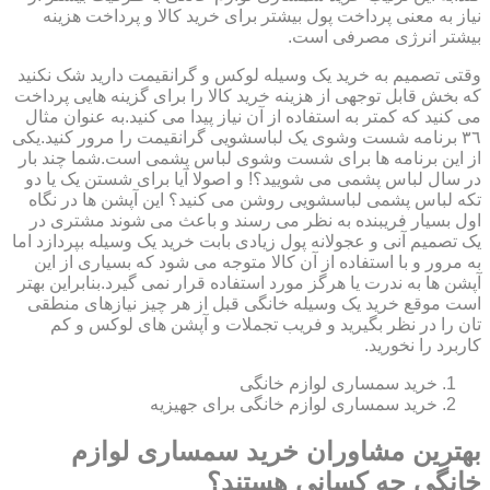
نیاز به معنی پرداخت پول بیشتر برای خرید کالا و پرداخت هزینه
بیشتر انرژی مصرفی است.
وقتی تصمیم به خرید یک وسیله لوکس و گرانقیمت دارید شک نکنید
که بخش قابل توجهی از هزینه خرید کالا را برای گزینه هایی پرداخت
می کنید که کمتر به استفاده از آن نیاز پیدا می کنید.به عنوان مثال
٣٦ برنامه شست وشوی یک لباسشویی گرانقیمت را مرور کنید.یکی
از این برنامه ها برای شست وشوی لباس پشمی است.شما چند بار
در سال لباس پشمی می شویید؟! و اصولا آیا برای شستن یک یا دو
تکه لباس پشمی لباسشویی روشن می کنید؟ این آپشن ها در نگاه
اول بسیار فریبنده به نظر می رسند و باعث می شوند مشتری در
یک تصمیم آنی و عجولانه پول زیادی بابت خرید یک وسیله بپردازد اما
به مرور و با استفاده از آن کالا متوجه می شود که بسیاری از این
آپشن ها به ندرت یا هرگز مورد استفاده قرار نمی گیرد.بنابراین بهتر
است موقع خرید یک وسیله خانگی قبل از هر چیز نیازهای منطقی
تان را در نظر بگیرید و فریب تجملات و آپشن های لوکس و کم
کاربرد را نخورید.
خرید سمساری لوازم خانگی
خرید سمساری لوازم خانگی برای جهیزیه
بهترین مشاوران خرید سمساری لوازم
خانگی چه کسانی هستند؟