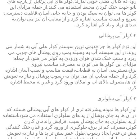
رود که کانال کشی خوبی ندارند.کولر های آبی پرتابل از پارچه های
نانو جهت خنک کردن محیط استفاده می کنند.از جمله مزایای این
کولر ها می توان به سبک بودن و جا به جایی آسان،قابلیت دسترسی
سریع و قیمت مناسب اشاره کرد و از معایب آن نیز می توان به
صدای زیاد و باد کم اشاره کرد.
۲-کولر آبی پوشالی
این نوع کولر ها جز قدیمی ترین سیستم کولر هلی آبی به شمار می
روند.در این سیستم آب به وسیله پمپ روی پوشال های چوبی می
ریزد و سبب خنک شدن هوای ورودی به کولر می شود.از جمله
مزایای این کولر ها می توان به مصرف مناسب نیروی
برق،دسترسی آسان به قطعات،قیمت مناسب و نصب آسان اشاره
کرد و از جمله معایب آن می توان به رسوب پوشال و نیاز به تعویض
آن ها،مصرف بالای آب و امکان ورود گرد و غبار به محیط اشاره
کرد.
۳-کولر آبی سلولزی
این کولر ها نمونه پیشرفته تری از کولر های آبی پوشالی هستند که
در آن ها به جای پوشال از پد های سلولزی استفاده می شود.استفاده
از پد سلولزی به جای پوشال سبب افزایش راندمان کاری
کولر،مصرف کم تر برق،جلوگیری از ورود گرد و غبار،خنک کنندگی
بیش تر،عدم ایجاد رسوب،طول عمر بیش تر پد ها و نیاز به تعویض
در دوره طولانی تر خواهد شد.از جمله معایب این کولر ها می توان