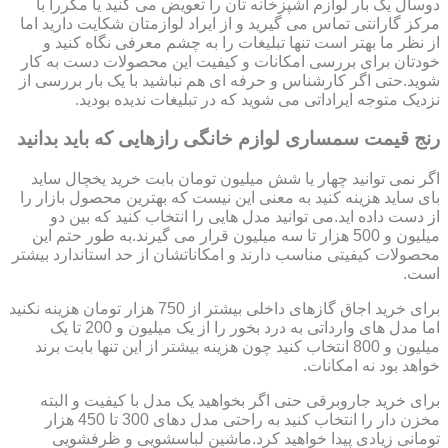
دوسال یک بار لوازم آشپزخانه تان را تعویض می کنید یا مکررا با
مرکز گارانتی تماس می گیرید و از ایراد لوازمتان شکایت دارید اما
از نظر ما بهتر است تنها تبلیغات را به چشم معرفی نگاه کنید و
خودتان برای بررسی امکانات و کیفیت این محصولات دست به کار
شوید.حتی اگر کارشناس و حرفه ای هم نباشید با یک بار بررسی از
نزدیک متوجه ایراداتی می شوید که در تبلیغات ندیده بودید.
رنج قیمت سمساری لوازم خانگی رازهایی که باید بدانید
اگر نمی توانید چهار یا شش میلیون تومان بابت خرید یخچال ساید
بای ساید هزینه کنید به معنی این نیست که بهترین محصول بازار را
از دست داده اید.می توانید مدل هایی را انتخاب کنید که بین دو
میلیون و 500 هزار تا سه میلیون قرار می گیرند.به طور حتم این
محصولات کیفیتی مناسب دارند و امکاناتشان از حد استاندارد بیشتر
است.
برای خرید اجاق گازهای داخلی بیشتر از 750 هزار تومان هزینه نکنید
اما مدل های وارداتی به درد بخور را از یک میلیون و 200 تا یک
میلیون و 800 انتخاب کنید چون هزینه بیشتر از این تنها بابت برند
خواهد بود نه امکانات.
برای خرید جاروبرقی حتی اگر بخواهید یک مدل با کیفیت و البته
مخزن دار را انتخاب کنید به راحتی مدل دهای 300 تا 450 هزار
تومانی زیادی پیدا خواهید کرد.ماشین لباسشویی و ظرفشویی