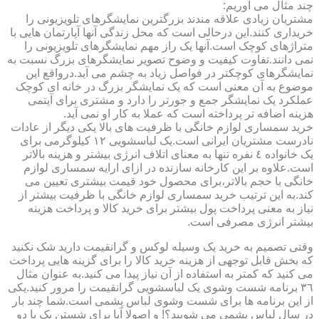
چند مثال می آوریم:
مشتریان زیادی علاقه مندند بزرگترین نمایشگرهای تلویزیونی را
خریداری کنند.این درحالی است که محل زندگی آنها آپارتمان هایی با
متراژهای کوچک است.آنها یک راز مهم نمایشگرهای تلویزیونی را
نمی دانند.تفاوت کیفیت و وضوح تصویر نمایشگرهای بزرگ نسبت به
نمایشگرهای کوچکتر در فواصل زیاد به چشم می آید.درواقع این
موضوع به آن معنی است که یک نمایشگر بزرگ در خانه ای کوچک
عملکرد یک نمایشگر جمع و جورتر را دارد و مشتری برای آیتمی
هزینه اضافه تر پرداخته است که عملا به کار او نمی آید.
خرید سمساری لوازم خانگی با ظرفیت های بالا یکی دیگر از عادات
نادرست مشتریان ایرانی است.یک لباسشویی ١٢ کیلوگرمی برای
یک خانواده ٤ نفره تنها به معنای اتلاف انرژی بیشتر و هزینه بالاتر
است.علاوه بر این کارخانه سازنده در ازای ارایه سمساری لوازم
خانگی با حجم بالاتر،برای محصول خود قیمت بیشتری تعیین می
کند.به این ترتیب خرید سمساری لوازم خانگی با ظرفیت بیشتر از
نیاز به معنی پرداخت پول بیشتر برای خرید کالا و پرداخت هزینه
بیشتر انرژی مصرفی است.
وقتی تصمیم به خرید یک وسیله لوکس و گرانقیمت دارید شک نکنید
که بخش قابل توجهی از هزینه خرید کالا را برای گزینه هایی پرداخت
می کنید که کمتر به استفاده از آن نیاز پیدا می کنید.به عنوان مثال
٣٦ برنامه شست وشوی یک لباسشویی گرانقیمت را مرور کنید.یکی
از این برنامه ها برای شست وشوی لباس پشمی است.شما چند بار
در سال لباس پشمی می شویید؟! و اصولا آیا برای شستن یک یا دو