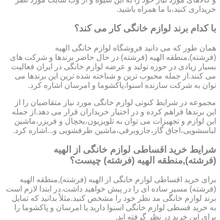
خریداری کنید،با ما همراه باشید.
با کدام برند لوازم خانگی کار می کند؟
همان طور که می دانید فروشگاه لوازم خانگی الهیه
(فرشته),منطقه الهیه (فرشته) در حال حاضر برندها و شرکت های
بسیار زیادی در حوزه تولید و عرضه لوازم خانگی در ایران فعالیت
می کنند.از جمله محبوب ترین و شناخته شده ترین این برندها می
توان به شرکت سازنده اسنوا،پاکشوما و امرسان اشاره کرد.
مجموعه در شرایط کنونی لوازم خانگی مورد نیاز متقاضیان را از
این برندها فراهم کرده و در اختیار خریداران قرار می دهد.از جمله
این لوازم و تجهیزات می توان به تلویزیون،یخچال و فریزر،ماشین
لباسشویی،اجاق گاز،جاروبرقی،ماشین ظرفشویی و...اشاره کرد.
شرایط خرید اقساطی لوازم خانگی از الهیه
(فرشته),منطقه الهیه (فرشته) چیست؟
برای خرید اقساطی لوازم خانگی از الهیه (فرشته),منطقه الهیه
(فرشته) مسیر ساده ای را در پیش خواهید داشت.در ابتدا لازم است
برند لوازم خانگی مد نظر خود را مشخص کنید.مثلاً بدانید که تمایل
به خرید قسطی لوازم خانگی اسنوا دارید یا امرسان و پاکشوما را
برای این خرید در نظر گرفته اید.