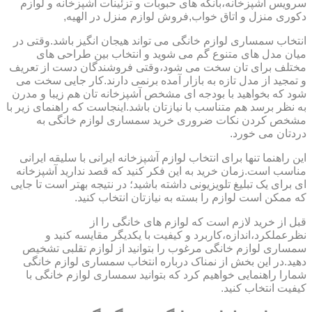
سرویس آشپزخانه،بانکه های حبوبات و تزئینات آشپزخانه و لوازم
دکوری منزل و اتاق خواب,فروش لوازم منزل در الهیه,
انتخاب سمساری لوازم خانگی می تواند هیجان انگیز باشد.وقتی در
میان مدل های متنوع گم می شوید و انتخاب بین طراحی های
مختلف برای تان سخت می شود،وقتی فروشندگان دست از تعریف
و تمجید از مدل تازه به بازار آمده برنمی دارند.کار جایی سخت می
شود که بخواهید با بودجه ای مشخص آشپزخانه تان هم زیبا و مدرن
به نظر برسد هم متناسب با نیازتان باشد.اینجاست که راهنمای زیر با
مشخص کردن نکات ضروری خرید سمساری لوازم خانگی به
دردتان می خورد.
این راهنما تنها برای انتخاب لوازم آشپزخانه ایرانی با سلیقه ایرانی
مناسب است.زمان خرید به این فکر کنید که قصد ندارید آشپزخانه
ای برای یک تبلیغ تلویزیونی داشته باشید؛ در نتیجه بهتر است تا جایی
که ممکن است لوازم را بسته به نیازتان انتخاب کنید.
قبل از خرید لازم است که لوازم های خانگی را از
نظرعملکرد،اندازه،کاربرد و کیفیت با یکدیگر مقایسه کنید و
سمساری لوازم خانگی مرغوب را بتوانید از لوازم تقلبی تشخیص
دهید.در این بخش از نمناک درباره انتخاب سمساری لوازم خانگی
شمارا راهنمایی خواهیم کرد که بتوانید سمساری لوازم خانگی با
کیفیت انتخاب کنید.