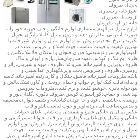
یخچال،ظروف
آشپزخانه و بسیاری
از وسایل ضروری
خانه در الهیه,فروش
لوازم منزل در الهیه,سمساری لوازم خانگی و حتی جهزیه خود را به
صورت اینترنتی سفارش دهید و درون منزل،کاملا رایگان تحویل
بگیرید با نرخ اتحادیه,فروش انواع لوازم منزل و لوازم آشپزخانه با
بهترین کیفیت و قیمت مناسب جهت اطلاع از فروش عمده در
الهیه,لوازم سرو نوشیدنی: قوری،فنجان و استکان،فلاسک،کلمن و
ظرف یخ،تنگ و گیلاس،قهوه سازچای‌ساز،پارچ و لیوان و ماگ
ظروف پذیرایی و آشپزخانه: سرو غذا،ظروف میوه و شیرینی،رانر و
رومیزی،ظروف و سرویس پخت و پز،نگهداری غذا،سینی و
بانکه،ملزومات آشپزخانه،قاشق،چنگال و کارد،رنده آشپزخانه،کاسه
و پیاله،قالب کیک لوازم خواب و حمام: روتختی و کاور،تشک،بالش و
پتو،حوله،پادری،خوشبو کننده و نرم کننده،ملزومات سرویس
بهداشتی و حمام.دکوراسیون: کوسن،ظروف دکوری،گلدان،نور و
روشنایی،جاشمعی،عود و جا عودی،کتابخانه و شلف دیواری،مجسمه
و تندیس،ساعت،آینه،پرده،آویز و چوب لباسی،تابلو و قاب
عکس،مبلمان خانگی،شمع و شمعدان پت شاپ: غذای حیوانات
خانگی و مکمل های غذایی،نگهداری و مراقبت حیوانات،سرگرمی و
اسباب بازی حیوانات الهیه,فروش لوازم منزل,فروش انواع لوازم
منزل و لوازم آشپزخانه با بهترین کیفیت و قیمت مناسب جهت
اطلاع از فروش عمده منزل,فروش عمده لوازم آشپزخانه از قبیل