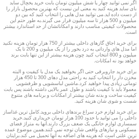
اگر نمی توانید چهار یا شش میلیون تومان بابت خرید یخچال ساید
بای ساید هزینه کنید به معنی این نیست که بهترین محصول بازار را
از دست داده اید.می توانید مدل هایی را انتخاب کنید که بین دو
میلیون و 500 هزار تا سه میلیون قرار می گیرند.به طور حتم این
محصولات کیفیتی مناسب دارند و امکاناتشان از حد استاندارد بیشتر
است.
برای خرید اجاق گازهای داخلی بیشتر از 750 هزار تومان هزینه نکنید
اما مدل های وارداتی به درد بخور را از یک میلیون و 200 تا یک
میلیون و 800 انتخاب کنید چون هزینه بیشتر از این تنها بابت برند
خواهد بود نه امکانات.
برای خرید جاروبرقی حتی اگر بخواهید یک مدل با کیفیت و البته
مخزن دار را انتخاب کنید به راحتی مدل دهای 300 تا 450 هزار
تومانی زیادی پیدا خواهید کرد.ماشین لباسشویی و ظرفشویی
معمولا باید با کیفیت باشند و طول عمر بالایی داشته باشند پس بابت
کیفیت ساخت و بدنه شان بیشتر از امکانات و برنامه های متنوع
شست و شوی شان هزینه کنید.
برای خرید لوازم خرد سراغ برندهای داخلی بروید.کامل ترین غذاساز
داخلی را می توانید با حدود 100 هزار تومان خریداری کنید.خرید
سمساری لوازم خانگی یک ضعف بزرگ دارند.آنها به متراژ فضای
مسکونی و نیازهای واقعی شان توجه نمی کنند.همین موضوع عمده
ترین علتی است که هزینه های اضافه به آنها تحمیل می کند.برایتان