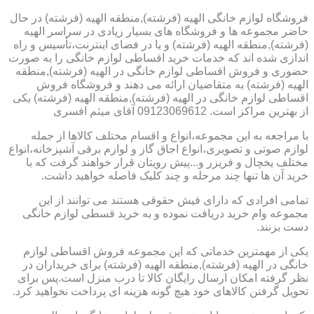
فروشگاه لوازم خانگی الهیه (فرشته),منطقه الهیه (فرشته) در حال
حاضر مجموعه ها و فروشگاه های بسیار زیادی در سراسر الهیه
(فرشته),منطقه الهیه (فرشته) و یا در فضای اینترنت،تأسیس و راه
اندازی شده اند که خدمات خرید اقساطی لوازم خانگی را به صورت
حضوری و فروش اقساطی لوازم خانگی در الهیه (فرشته),منطقه
الهیه (فرشته) به متقاضیان ارائه می دهند و فروشگاه فروش
اقساطی لوازم خانگی در الهیه (فرشته),منطقه الهیه (فرشته) یکی
از بهترین مراکز است. 09123069612 آقای میثم افسری
با مراجعه به این مجموعه،انواع و اقسام مختلف کالاها از جمله
لوازم صوتی و تصویری،انواع اجاق گاز و لوازم برقی آشپزخانه،انواع
مختلف یخچال و فریزر و...پیش رویتان قرار خواهند گرفت که با
خرید آن ها تنها چند مرحله و چند کلیک فاصله خواهید داشت.
تمامی افرادی که دارای فیش حقوقی هستند می توانند از این
مجموعه وام خرید دریافت نموده و به خرید قسطی لوازم خانگی
دست بزنند.
یکی از مهمترین خدماتی که این مجموعه فروش اقساطی لوازم
خانگی در الهیه (فرشته),منطقه الهیه (فرشته) برای خریداران در
نظر گرفته امکان ارسال رایگان کالا تا درب منزل است.پس برای
تحویل گرفتن کالاهای خود هیچ گونه هزینه ای پرداخت نخواهید کرد.