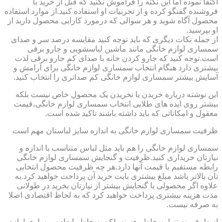
اکتفا نموده اما این نکته را فراموش نکنید که قبل از خرید با
فروشنده گفتگو کرده و از تجربیات او استفاده کنید.از موارد استفاده
محصول آگاه شوید و هر سوالی که درمورد کارایی محصول دارید از
او بپرسید.
از جمله نکات دیگری که باید توجه کنید مقایسه درصد سر و صدای
سمساری لوازم خانگی مانند ماشین لباسشویی و جارو برقی
است.توجه کنید که جارو کردن خانه با صدای کم جارو برقی لذت
بیشتری دارد هنگام انتخاب سمساری لوازم خانگی برای آرامش و
آسایش بیشتر سمساری لوازم خانگی کم صداتری را انتخاب کنید.
این نوشته درباره خریدن یا نخریدن یک محصول خاص نیست بلکه
بیشتر روی ایده های طلایی انتخاب سمساری لوازم خانگی،قیمت
معقول و امکاناتی که باید داشته باشند تاکید شده است.
ظرفیت سمساری لوازم خانگی به اندازه سایز لباستان مهم است
سمساری لوازم خانگی را هم باید مثل لباس متناسب با اندازه و
نیازتان خریداری کنید.ظرفیت و گنجایش سمساری لوازم خانگی
رابطه مستقیم با قیمت آنها دارد.هر چه ظرفیت محصول انتخابی
تان بالاتر باشد مبلغ بیشتری بابت خرید آن پرداخت خواهید کرد.به
علاوه اگر محصولی با گنجایش بیشتر از نیازتان بخرید در طولانی
مدت هزینه بیشتری پرداخت خواهید کرد که به لحاظ اقتصادی اصلا
به صرفه نیست.
از طرفی نه تنها به خاطر هزینه بلکه به خاطر ابعاد سمساری لوازم