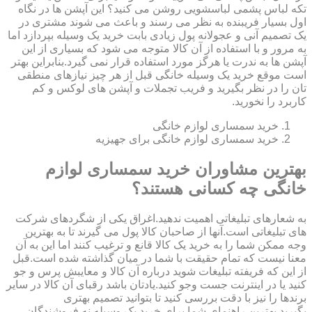
تکه لباس پشمی لباسشویی روشن می کنید؟ این آپشن ها در نگاه
اول بسیار فریبنده به نظر می رسند و باعث می شوند مشتری در
یک تصمیم آنی و عجولانه پول زیادی بابت خرید یک وسیله بپردازد اما
به مرور و با استفاده از آن کالا متوجه می شود که بسیاری از این
آپشن ها به ندرت یا هرگز مورد استفاده قرار نمی گیرد.بنابراین بهتر
است موقع خرید یک وسیله خانگی قبل از هر چیز نیازهای منطقی
تان را در نظر بگیرید و فریب تجملات و آپشن های لوکس و کم
کاربرد را نخورید.
خرید سمساری لوازم خانگی
خرید سمساری لوازم خانگی برای جهیزیه
بهترین مشاوران خرید سمساری لوازم
خانگی چه کسانی هستند؟
به شعارهای تبلیغاتی اهمیت ندهید.اغراق یکی از شگردهای شرکت
های تبلیغاتی است.آنها از صاحبان کالا پول می گیرند تا به بهترین
وجه ممکن شما را به خرید یک کالا قانع و ترغیب کنند اما این به آن
معنا نیست که تمام حقیقت با شما در میان گذاشته شده است.قبل
از این که فریفته تبلیغات شوید درباره آن کالا و معایبش پرس و جو
کنید یا در اینترنت جست وجو کنید.یادتان باشد رقبای آن کالا در سایر
برندها را نیز با دقت بررسی کنید تا بتوانید تصمیم بهتری
بگیرید.بهترین راهنمای شما برای خرید یک وسیله نه فروشندگان