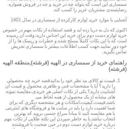
سمساری این است که بتواند چه در خرید و چه در فروش همواره
رضایتمندی مشتریان عزیز را کسب کند.
آشنایی با موارد خرید لوازم کارکرده از سمساری در سال 1401
اکنون که دل به دریا زده اید و قصد استفاده از نکات مهم در خصوص
خرید لوازم دست دوم برای خرید این اجناس دارید،وقت آن رسیده
است که با این نکات کاملاً مسلح شده و خطرات و ریسک ها را از
خود دور نمایید.جهت کسب اطلاعات بیشتر با سمساری تجریش
تماس بگیرید.
راهنمای خرید از سمساری در الهیه (فرشته),منطقه الهیه
(فرشته)
قیمت نو کالای مد نظر خود را بدانیدقصد خرید چه محصولی
را دارید؟ آیا با مشخصات فنی و ظاهری محصول و قیمت آن
آشناییت دارید؟ یکی از نکات اصلی هر خریدی،مقایسه نمونه
های مشابه از یک محصول از همه لحاظ می
باشد.قیمت،کیفیت،امکانات و هر مشخصه دیگری که برای
شما اهمیت دارد را باید در سایت ها و فروشگاه های اینترنتی
با هم مقایسه کنید تا مبادا سراغ جنسی بروید که بهترین
انتخاب نباشد.با به خاطر سپردن این نکته طلایی از نکات مهم
درباره خرید لوازم دست دوم در حین صحبت با فروشنده