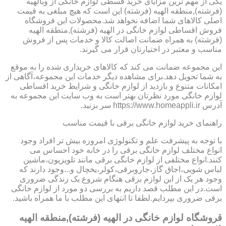
یکی از مهم ترین مزایای خرید قسطی لوازم خانگی از وبالهیه
(فرشته),منطقه الهیه (فرشته) این است که هیچ مبلغی به قیمت
اصلی کالاهای شما اضافه نخواهد شد.محصولات این فروشگاه
فروش اقساطی لوازم خانگی در الهیه (فرشته),منطقه الهیه
(فرشته) به همراه ضمانت اصالت کالا و خدمات پس از فروش
مناسب و معتبر در اختیارتان قرار می گیرند.
این مجموعه ضمانت می کند که کالاهای خریداری شده را به موقع
به شما تحویل دهد.برای مشاهده دیگر خدمات این مجموعه،آگاهی از
امکانات متنوع و بازدید از لوازم خانگی و شرایط خرید اقساطی
لوازم خانگی مورد نظرتان بهتر است به وب سایت این مجموعه به
آدرس https://www.homeappli.ir سر بزنید.
راهنمای خرید لوازم خانگی برقی با قیمت مناسب
با توجه به پیشرفت علم و تکنولوژی امروزه بیش تر افراد وجود
انواع مختلف لوازم خانگی برقی را در خانه خود احساس می
کنند.انواع مختلفی از لوازم خانگی برقی مانند تلویزیون،ماشین
لباس شویی،اجاق گاز،جاروبرقی،کولر،یخچال و...وجود دارند که
وجود هر یک از این لوازم برقی هنگام شروع یک زندگی ضروری
است.در این مطلب قصد داریم به بررسی دو مورد از لوازم خانگی
برقی ضروری بپردایم.لطفا تا انتهای این مطلب با ما همراه باشید.
قروشگاه لوازم خانگی در الهیه (فرشته),منطقه الهیه