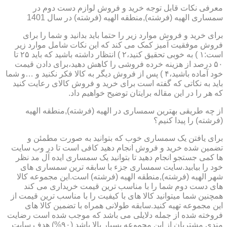
معرفی نکات قابل توجه خرید و فروش لوازم دست دوم در
سمساری الهیه (فرشته),منطقه الهیه (فرشته) در سال 1401
برای خرید و فروش موارد زیر را حتما باید بدانید و شما را برای
فروش موفقیت آمیز کمک می کند که این نکات شامل موارد زیر
است:۱ ) به خوبی تحقیق کنید،۲ ) انتظار داشته باشید که باید ۲۵ تا
۵۰ درصد از هزینه خرده فروشی را کاهش دهید،برای دادن قیمت
خود آماده باشید،۴ ) پس از فروش دیگر به کالا فکر نکنید و …و شما
باید به نکاتی که گفته است برای خرید و فروش کالای رعایت کنید
که هر را در این مقاله برایتان توضیح خواهیم داد.
از چه طریقی بهترین سمساری در الهیه (فرشته),منطقه الهیه
(فرشته) را پیدا کنیم؟
برای یافتن یک سمساری خوب که بتوانید به صورت مطمئن و
تضمین شده خرید و فروش انجام دهید کافی است تا در وب سایت
ها کمی جستجو انجام دهید تا بتوانید یک سمساری ایده آل مد نظر
خود را بیابید.سایت سمساری جزء با سابقه ترین سمساری های
شهر الهیه (فرشته),منطقه الهیه (فرشته) است.این مجموعه کالا
های دست دوم شما را با مناسب ترین قیمت خریداری می کند
همچنین شما میتوانید کالا های با کیفیت را با مناسب ترین قیمت از
این مجموعه تهیه کنید.سابقه طولانی همراه با تضمین کالا های
فروخته شده از جمله دلایلی می باشد که موجب شده است رضایت
مندی مشتریان از این مجموعه بسیار بالا باشد (۹۰%) هدف سایت