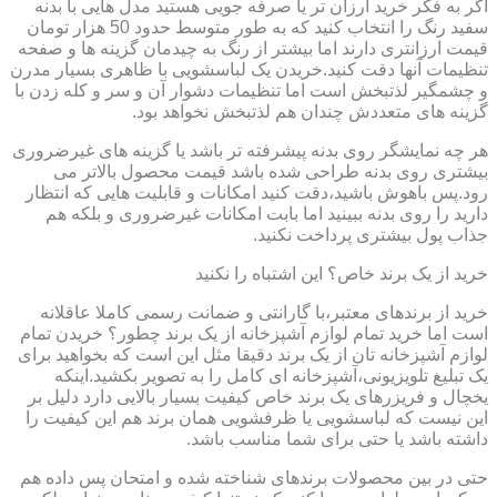
اگر به فکر خرید ارزان تر یا صرفه جویی هستید مدل هایی با بدنه
سفید رنگ را انتخاب کنید که به طور متوسط حدود 50 هزار تومان
قیمت ارزانتری دارند اما بیشتر از رنگ به چیدمان گزینه ها و صفحه
تنظیمات آنها دقت کنید.خریدن یک لباسشویی با ظاهری بسیار مدرن
و چشمگیر لذتبخش است اما تنظیمات دشوار آن و سر و کله زدن با
گزینه های متعددش چندان هم لذتبخش نخواهد بود.
هر چه نمایشگر روی بدنه پیشرفته تر باشد یا گزینه های غیرضروری
بیشتری روی بدنه طراحی شده باشد قیمت محصول بالاتر می
رود.پس باهوش باشید،دقت کنید امکانات و قابلیت هایی که انتظار
دارید را روی بدنه ببینید اما بابت امکانات غیرضروری و بلکه هم
جذاب پول بیشتری پرداخت نکنید.
خرید از یک برند خاص؟ این اشتباه را نکنید
خرید از برندهای معتبر،با گارانتی و ضمانت رسمی کاملا عاقلانه
است اما خرید تمام لوازم آشپزخانه از یک برند چطور؟ خریدن تمام
لوازم آشپزخانه تان از یک برند دقیقا مثل این است که بخواهید برای
یک تبلیغ تلویزیونی،آشپزخانه ای کامل را به تصویر بکشید.اینکه
یخچال و فریزرهای یک برند خاص کیفیت بسیار بالایی دارد دلیل بر
این نیست که لباسشویی یا ظرفشویی همان برند هم این کیفیت را
داشته باشد یا حتی برای شما مناسب باشد.
حتی در بین محصولات برندهای شناخته شده و امتحان پس داده هم