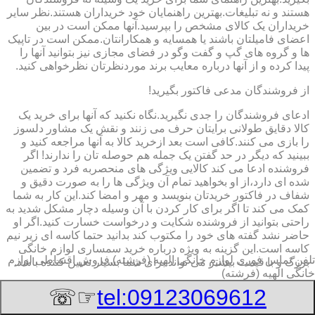
هستند و نه تبلیغات.بهترین راهنمایان خود خریداران هستند.نظر سایر
خریداران یک کالای مشخص را بپرسید.آنها ممکن است در بین
اعضای فامیلتان باشند یا همسایه و همکارانتان.ممکن است در تاپیک
ها و گروه های گپ و گفت وگو در فضای مجازی نیز بتوانید آنها را
پیدا کرده و از آنها درباره معایب برند موردنظرتان نظرخواهی کنید.
از فروشندگان مدعی فاکتور بگیرید!
ادعای فروشندگان را جدی نگیرید.نگاه نکنید که آنها برای خرید یک
کالا دقایق طولانی برایتان حرف می زنند و نقش یک مشاور دلسوز
را بازی می کنند.کافی است بعد ازخرید کالا به آنها مراجعه کنید و
ببینید که دیگر در حد گفتن یک جمله هم حوصله تان را ندارند! اگر
فروشنده ادعا می کند کالایی ویژگی های منحصربه فرد و تضمین
شده ای دارد،از او بخواهید تمام آن ویژگی ها را به صورت دقیق و
شفاف در فاکتور خریدتان بنویسد و مهر و امضا کند.این کار به شما
کمک می کند تا اگر برای کار کردن با آن وسیله دچار مشکل شدید به
راحتی بتوانید از فروشنده شکایت و درخواست خسارت کنید.اگر او
حاضر نشد گفته های خود را مکتوب کند بدانید حتما کاسه ای زیر نیم
کاسه است.این گزینه به ویژه درباره خرید سمساری لوازم خانگی
تلفن تماس فوری
لوازم خانگی الهیه (فرشته),فروش اقساطی لوازم
بزرگ و با قیمت بیشتر می تواند برای شما بسیار تعیین کننده باشد.
خانگی الهیه (فرشته)
برچسب انرژی لوازم بزرگ را حتما چک کنید
☞☏
tel:09123069612
به برچسب انرژی توجه کنید.برچسب انرژی ٧ فلش رنگی است که