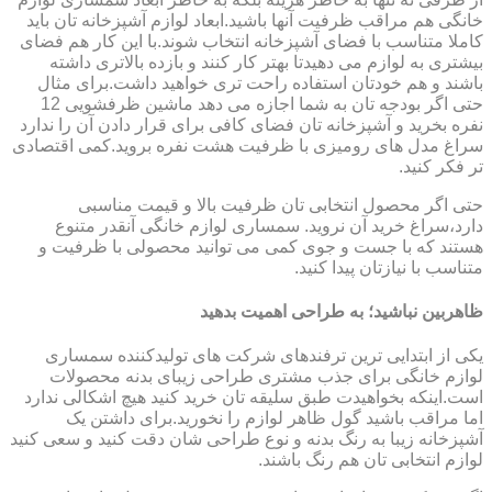
خانگی هم مراقب ظرفیت آنها باشید.ابعاد لوازم آشپزخانه تان باید
کاملا متناسب با فضای آشپزخانه انتخاب شوند.با این کار هم فضای
بیشتری به لوازم می دهیدتا بهتر کار کنند و بازده بالاتری داشته
باشند و هم خودتان استفاده راحت تری خواهید داشت.برای مثال
حتی اگر بودجه تان به شما اجازه می دهد ماشین ظرفشویی 12
نفره بخرید و آشپزخانه تان فضای کافی برای قرار دادن آن را ندارد
سراغ مدل های رومیزی با ظرفیت هشت نفره بروید.کمی اقتصادی
تر فکر کنید.
حتی اگر محصول انتخابی تان ظرفیت بالا و قیمت مناسبی
دارد،سراغ خرید آن نروید. سمساری لوازم خانگی آنقدر متنوع
هستند که با جست و جوی کمی می توانید محصولی با ظرفیت و
متناسب با نیازتان پیدا کنید.
ظاهربین نباشید؛ به طراحی اهمیت بدهید
یکی از ابتدایی ترین ترفندهای شرکت های تولیدکننده سمساری
لوازم خانگی برای جذب مشتری طراحی زیبای بدنه محصولات
است.اینکه بخواهیدت طبق سلیقه تان خرید کنید هیچ اشکالی ندارد
اما مراقب باشید گول ظاهر لوازم را نخورید.برای داشتن یک
آشپزخانه زیبا به رنگ بدنه و نوع طراحی شان دقت کنید و سعی کنید
لوازم انتخابی تان هم رنگ باشند.