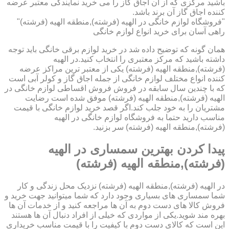
باشید مرکزی که از آن اجاق گاز را می خرید نمایندگی معتبر عرضه
کننده اجاق گاز آن برند باشد.
"فروشگاه لوازم خانگی در الهیه (فرشته),منطقه الهیه (فرشته)"
راهی آسان برای خرید انواع لوازم خانگی
همان گونه که توضیح داده شد در خرید لوازم برقی خانگی باید توجه
داشته باشید که مرکز معتبری را انتخاب کنید.در الهیه
(فرشته),منطقه الهیه (فرشته) یکی از معتبر ترین مراکز عرضه
کننده انواع مختلف لوازم خانگی از جمله اجاق گاز و کولر آبی است
که با چندین سال سابقه در فروش فروش اقساطی لوازم خانگی در
الهیه (فرشته),منطقه الهیه (فرشته) موفق شده است رضایت
مشتریان را به خود جلب کند.اگر قصد خرید لوازم خانگی با قیمت
مناسب دارید حتما به فروشگاه لوازم خانگی در الهیه
(فرشته),منطقه الهیه (فرشته) سر بزنید.
پیدا کردن بهترین سمساری در الهیه
(فرشته),منطقه الهیه (فرشته)
در الهیه (فرشته),منطقه الهیه (فرشته) نزدیک محل زندگی و کار
شما سمساری های بسیاری وجود دارد که شما میتوانید جهت خرید و
فروش کالا های دست دوم به آن ها مراجعه کنید و از خدمات آن ها
بهره مند شوید.یکی از مواردی که خیلی از افراد دنبال آن ها هستند
این است که کالای دست دوم با کیفیت را با قیمت مناسب خریداری