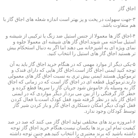
اجاق گاز
۳-جهت سهولت در پخت و پز بهتر است اندازه شعله های اجاق گاز با
هم متفاوت باشد.
۴-اجاق گاز ها معمولا از جنس استیل ضد زنگ یا ترکیبی از شیشه و
استیل ساخته می شوند.اجاق گاز های شیشه ای معمولا جلوه و
نمای ویژه ای به آشپزخانه می دهند اما اگر به دنبال استحکام بیش
تر هستید اجاق گاز های استیل را انتخاب کنید.
۵-یکی دیگر از موارد مهمی که در هنگام خرید اجاق گاز باید به آن
توجه کنید ایمنی اجاق گاز است.اجاق گاز هایی که دارای فندک و
ترموکوپل هستند ایمنی بیش تری به نسبت اجاق گاز های معمولی
دارند.ترموکوپل قطعه ای در اجاق گاز است که در زمانی که اجاق
گاز به وسیله باد خاموش شود جریان گاز را سریعا قطع کرده و
خطر گاز گرفتگی را از بین می برد.از دیگر مواردی که در ایمنی
اجاق گاز باید در نظر گرفته شود قفل کودک است.با فعال کردن
قفل کودک دیگر امکان دستکاری اجاق گاز و باز کردن شیر گاز
توسط کودکان وجود ندارد.
۶-امروزه برند های مختلفی تولید اجاق گاز می کنند که صد در صد
کیفیت تمام این برند ها یکسان نیست.هنگام خرید اجاق گاز توجه
داشته باشید که برند معتبری را انتخاب کنید.هم چنین توجه داشته