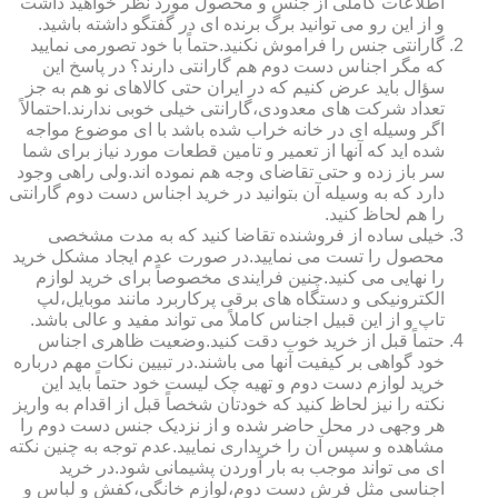
اطلاعات کاملی از جنس و محصول مورد نظر خواهید داشت
و از این رو می توانید برگ برنده ای در گفتگو داشته باشید.
گارانتی جنس را فراموش نکنید.حتماً با خود تصورمی نمایید
که مگر اجناس دست دوم هم گارانتی دارند؟ در پاسخ این
سؤال باید عرض کنیم که در ایران حتی کالاهای نو هم به جز
تعداد شرکت های معدودی،گارانتی خیلی خوبی ندارند.احتمالاً
اگر وسیله ای در خانه خراب شده باشد با ای موضوع مواجه
شده اید که آنها از تعمیر و تامین قطعات مورد نیاز برای شما
سر باز زده و حتی تقاضای وجه هم نموده اند.ولی راهی وجود
دارد که به وسیله آن بتوانید در خرید اجناس دست دوم گارانتی
را هم لحاظ کنید.
خیلی ساده از فروشنده تقاضا کنید که به مدت مشخصی
محصول را تست می نمایید.در صورت عدم ایجاد مشکل خرید
را نهایی می کنید.چنین فرایندی مخصوصاً برای خرید لوازم
الکترونیکی و دستگاه های برقی پرکاربرد مانند موبایل،لپ
تاپ و از این قبیل اجناس کاملاً می تواند مفید و عالی باشد.
حتماً قبل از خرید خوب دقت کنید.وضعیت ظاهری اجناس
خود گواهی بر کیفیت آنها می باشند.در تبیین نکات مهم درباره
خرید لوازم دست دوم و تهیه چک لیست خود حتماً باید این
نکته را نیز لحاظ کنید که خودتان شخصاً قبل از اقدام به واریز
هر وجهی در محل حاضر شده و از نزدیک جنس دست دوم را
مشاهده و سپس آن را خریداری نمایید.عدم توجه به چنین نکته
ای می تواند موجب به بار آوردن پشیمانی شود.در خرید
اجناسی مثل فرش دست دوم،لوازم خانگی،کفش و لباس و