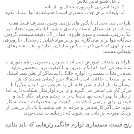
داخل کشو فایبر گلاس
خرید اینترنتی تلویزیون،یخچال و...از بانه
تبلیغات برای جذب مشتری است؛ همیشه به آنها اعتماد نکنید
طراحی بدنه یخچال با نگین های تزئینی ونقره،مصرف فقط هفت
لیتر آب در هر سیکل شست و شوی ماشین لباسشویی یا تعداد دور
دیگ درونی،شست و شوی ظروف تنها در 12 دقیقه،سیستم گردش
چندگانه هوا برای ماندگاری دو برابر مواد غذایی در یخچال،جاروبرقی
بسیار قوی که حتی قدرت مکش مبلمان را دارد و...همه شعارهای
تبلیغاتی هستند.
طراحان تبلیغات آموزش دیده اند تا بدترین محصول را هم طوری به
شما معرفی کنند که انگار بهترین و با کیفیت ترین محصول تولید
شده در دنیای سمساری لوازم خانگی است.اگر از نظر شما استناد
به این تبلیغات عاقلانه است احتمالا جزو کسانی هستید که هر
دوسال یک بار لوازم آشپزخانه تان را تعویض می کنید یا مکررا با
مرکز گارانتی تماس می گیرید و از ایراد لوازمتان شکایت دارید اما
از نظر ما بهتر است تنها تبلیغات را به چشم معرفی نگاه کنید و
خودتان برای بررسی امکانات و کیفیت این محصولات دست به کار
شوید.حتی اگر کارشناس و حرفه ای هم نباشید با یک بار بررسی از
نزدیک متوجه ایراداتی می شوید که در تبلیغات ندیده بودید.
رنج قیمت سمساری لوازم خانگی رازهایی که باید بدانید