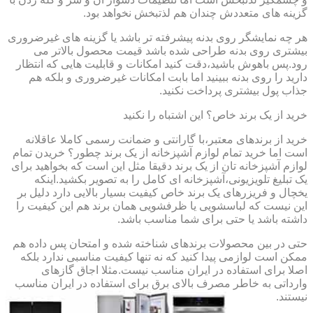
گزینه های متعددش چندان هم لذتبخش نخواهد بود.
هر چه نمایشگر روی بدنه پیشرفته تر باشد یا گزینه های غیرضروری
بیشتری روی بدنه طراحی شده باشد قیمت محصول بالاتر می
رود.پس باهوش باشید،دقت کنید امکانات و قابلیت هایی که انتظار
دارید را روی بدنه ببینید اما بابت امکانات غیرضروری و بلکه هم
جذاب پول بیشتری پرداخت نکنید.
خرید از یک برند خاص؟ این اشتباه را نکنید
خرید از برندهای معتبر،با گارانتی و ضمانت رسمی کاملا عاقلانه
است اما خرید تمام لوازم آشپزخانه از یک برند چطور؟ خریدن تمام
لوازم آشپزخانه تان از یک برند دقیقا مثل این است که بخواهید برای
یک تبلیغ تلویزیونی،آشپزخانه ای کامل را به تصویر بکشید.اینکه
یخچال و فریزرهای یک برند خاص کیفیت بسیار بالایی دارد دلیل بر
این نیست که لباسشویی یا ظرفشویی همان برند هم این کیفیت را
داشته باشد یا حتی برای شما مناسب باشد.
حتی در بین محصولات برندهای شناخته شده و امتحان پس داده هم
ممکن است لوازمی پیدا کنید که نه تنها کیفیت مناسبی ندارد بلکه
اصلا برای استفاده در ایران مناسب نیست.مثلا اجاق گازهای
وارداتی به خاطر مصرف بالای برق برای استفاده در ایران مناسب
نیستند.