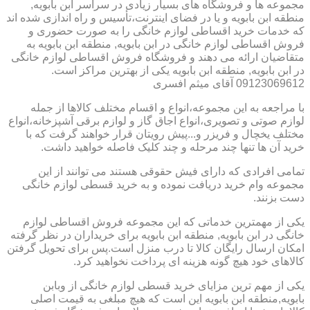
مجموعه ها و فروشگاه های بسیار زیادی در سراسر ابن بابویه,
منطقه ابن بابویه و یا در فضای اینترنت،تأسیس و راه اندازی شده اند
که خدمات خرید اقساطی لوازم خانگی را به صورت حضوری و
فروش اقساطی لوازم خانگی در ابن بابویه, منطقه ابن بابویه به
متقاضیان ارائه می دهند و فروشگاه فروش اقساطی لوازم خانگی
در ابن بابویه, منطقه ابن بابویه یکی از بهترین مراکز است.
09123069612 آقای میثم افسری
با مراجعه به این مجموعه،انواع و اقسام مختلف کالاها از جمله
لوازم صوتی و تصویری،انواع اجاق گاز و لوازم برقی آشپزخانه،انواع
مختلف یخچال و فریزر و...پیش رویتان قرار خواهند گرفت که با
خرید آن ها تنها چند مرحله و چند کلیک فاصله خواهید داشت.
تمامی افرادی که دارای فیش حقوقی هستند می توانند از این
مجموعه وام خرید دریافت نموده و به خرید قسطی لوازم خانگی
دست بزنند.
یکی از مهمترین خدماتی که این مجموعه فروش اقساطی لوازم
خانگی در ابن بابویه, منطقه ابن بابویه برای خریداران در نظر گرفته
امکان ارسال رایگان کالا تا درب منزل است.پس برای تحویل گرفتن
کالاهای خود هیچ گونه هزینه ای پرداخت نخواهید کرد.
یکی از مهم ترین مزایای خرید قسطی لوازم خانگی از وبابن
بابویه,منطقه ابن بابویه این است که هیچ مبلغی به قیمت اصلی