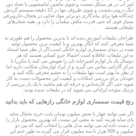
لیتر آب در هر سیکل شست و شوی ماشین لباسشویی یا تعداد دور
دیگ درونی،شست و شوی ظروف تنها در 12 دقیقه،سیستم گردش
چندگانه هوا برای ماندگاری دو برابر مواد غذایی در یخچال،جاروبرقی
بسیار قوی که حتی قدرت مکش مبلمان را دارد و...همه شعارهای
تبلیغاتی هستند.
طراحان تبلیغات آموزش دیده اند تا بدترین محصول را هم طوری به
شما معرفی کنند که انگار بهترین و با کیفیت ترین محصول تولید
شده در دنیای سمساری لوازم خانگی است.اگر از نظر شما استناد
به این تبلیغات عاقلانه است احتمالا جزو کسانی هستید که هر
دوسال یک بار لوازم آشپزخانه تان را تعویض می کنید یا مکررا با
مرکز گارانتی تماس می گیرید و از ایراد لوازمتان شکایت دارید اما
از نظر ما بهتر است تنها تبلیغات را به چشم معرفی نگاه کنید و
خودتان برای بررسی امکانات و کیفیت این محصولات دست به کار
شوید.حتی اگر کارشناس و حرفه ای هم نباشید با یک بار بررسی از
نزدیک متوجه ایراداتی می شوید که در تبلیغات ندیده بودید.
رنج قیمت سمساری لوازم خانگی رازهایی که باید بدانید
اگر نمی توانید چهار یا شش میلیون تومان بابت خرید یخچال ساید
بای ساید هزینه کنید به معنی این نیست که بهترین محصول بازار را
از دست داده اید.می توانید مدل هایی را انتخاب کنید که بین دو
میلیون و 500 هزار تا سه میلیون قرار می گیرند.به طور حتم این