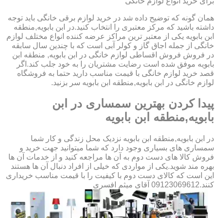
برای خرید انواع لوازم خانگی
همان گونه که توضیح داده شد در خرید لوازم برقی خانگی باید توجه
داشته باشید که مرکز معتبری را انتخاب کنید.در ابن بابویه,منطقه
ابن بابویه یکی از معتبر ترین مراکز عرضه کننده انواع مختلف لوازم
خانگی از جمله اجاق گاز و کولر آبی است که با چندین سال سابقه
در فروش فروش اقساطی لوازم خانگی در ابن بابویه, منطقه ابن
بابویه موفق شده است رضایت مشتریان را به خود جلب کند.اگر
قصد خرید لوازم خانگی با قیمت مناسب دارید حتما به فروشگاه
لوازم خانگی در ابن بابویه,منطقه ابن بابویه سر بزنید.
پیدا کردن بهترین سمساری در ابن
بابویه,منطقه ابن بابویه
در ابن بابویه,منطقه ابن بابویه نزدیک محل زندگی و کار شما
سمساری های بسیاری وجود دارد که شما میتوانید جهت خرید و
فروش کالا های دست دوم به آن ها مراجعه کنید و از خدمات آن ها
بهره مند شوید.یکی از مواردی که خیلی از افراد دنبال آن ها هستند
این است که کالای دست دوم با کیفیت را با قیمت مناسب خریداری
کنند.09123069612 آقای میثم افسری