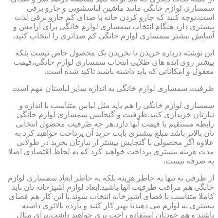
سمساری لوازم خانگی مانند ماشین لباسشویی و جارو برقی
است.توجه کنید که جارو کردن خانه با صدای کم جارو برقی لذت
بیشتری دارد هنگام انتخاب سمساری لوازم خانگی برای آرامش و
آسایش بیشتر سمساری لوازم خانگی کم صداتری را انتخاب کنید.
این نوشته درباره خریدن یا نخریدن یک محصول خاص نیست بلکه
بیشتر روی ایده های طلایی انتخاب سمساری لوازم خانگی،قیمت
معقول و امکاناتی که باید داشته باشند تاکید شده است.
ظرفیت سمساری لوازم خانگی به اندازه سایز لباستان مهم است
سمساری لوازم خانگی را هم باید مثل لباس متناسب با اندازه و
نیازتان خریداری کنید.ظرفیت و گنجایش سمساری لوازم خانگی
رابطه مستقیم با قیمت آنها دارد.هر چه ظرفیت محصول انتخابی
تان بالاتر باشد مبلغ بیشتری بابت خرید آن پرداخت خواهید کرد.به
علاوه اگر محصولی با گنجایش بیشتر از نیازتان بخرید در طولانی
مدت هزینه بیشتری پرداخت خواهید کرد که به لحاظ اقتصادی اصلا
به صرفه نیست.
از طرفی نه تنها به خاطر هزینه بلکه به خاطر ابعاد سمساری لوازم
خانگی هم مراقب ظرفیت آنها باشید.ابعاد لوازم آشپزخانه تان باید
کاملا متناسب با فضای آشپزخانه انتخاب شوند.با این کار هم فضای
بیشتری به لوازم می دهیدتا بهتر کار کنند و بازده بالاتری داشته
باشند و هم خودتان استفاده راحت تری خواهید داشت.برای مثال