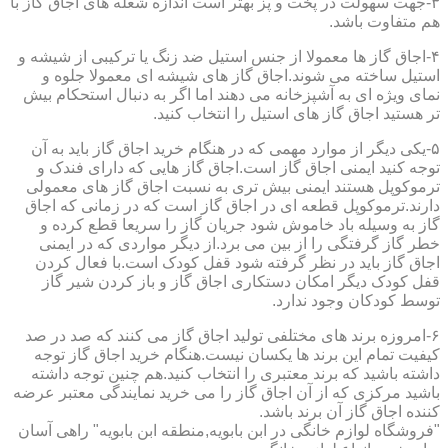
۳-جهت سهولت در پخت و پز بهتر است اندازه شعله های اجاق گاز با
هم متفاوت باشد.
۴-اجاق گاز ها معمولا از جنس استیل ضد زنگ یا ترکیبی از شیشه و
استیل ساخته می شوند.اجاق گاز های شیشه ای معمولا جلوه و
نمای ویژه ای به آشپزخانه می دهند اما اگر به دنبال استحکام بیش
تر هستید اجاق گاز های استیل را انتخاب کنید.
۵-یکی دیگر از موارد مهمی که در هنگام خرید اجاق گاز باید به آن
توجه کنید ایمنی اجاق گاز است.اجاق گاز هایی که دارای فندک و
ترموکوپل هستند ایمنی بیش تری به نسبت اجاق گاز های معمولی
دارند.ترموکوپل قطعه ای در اجاق گاز است که در زمانی که اجاق
گاز به وسیله باد خاموش شود جریان گاز را سریعا قطع کرده و
خطر گاز گرفتگی را از بین می برد.از دیگر مواردی که در ایمنی
اجاق گاز باید در نظر گرفته شود قفل کودک است.با فعال کردن
قفل کودک دیگر امکان دستکاری اجاق گاز و باز کردن شیر گاز
توسط کودکان وجود ندارد.
۶-امروزه برند های مختلفی تولید اجاق گاز می کنند که صد در صد
کیفیت تمام این برند ها یکسان نیست.هنگام خرید اجاق گاز توجه
داشته باشید که برند معتبری را انتخاب کنید.هم چنین توجه داشته
باشید مرکزی که از آن اجاق گاز را می خرید نمایندگی معتبر عرضه
کننده اجاق گاز آن برند باشد.
"فروشگاه لوازم خانگی در ابن بابویه,منطقه ابن بابویه" راهی آسان