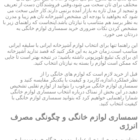
مختلف برای تان سخت می شود،وقتی فروشندگان دست از تعریف
و تمجید از مدل تازه به بازار آمده برنمی دارند.کار جایی سخت می
شود که بخواهید با بودجه ای مشخص آشپزخانه تان هم زیبا و مدرن
به نظر برسد هم متناسب با نیازتان باشد.اینجاست که راهنمای زیر با
مشخص کردن نکات ضروری خرید سمساری لوازم خانگی به
دردتان می خورد.
این راهنما تنها برای انتخاب لوازم آشپزخانه ایرانی با سلیقه ایرانی
مناسب است.زمان خرید به این فکر کنید که قصد ندارید آشپزخانه
ای برای یک تبلیغ تلویزیونی داشته باشید؛ در نتیجه بهتر است تا جایی
که ممکن است لوازم را بسته به نیازتان انتخاب کنید.
قبل از خرید لازم است که لوازم های خانگی را از
نظرعملکرد،اندازه،کاربرد و کیفیت با یکدیگر مقایسه کنید و
سمساری لوازم خانگی مرغوب را بتوانید از لوازم تقلبی تشخیص
دهید.در این بخش از نمناک درباره انتخاب سمساری لوازم خانگی
شمارا راهنمایی خواهیم کرد که بتوانید سمساری لوازم خانگی با
کیفیت انتخاب کنید.
سمساری لوازم خانگی و چگونگی مصرف
انرژی
میزان بهره وری انرژی ازعوامل مهم در هنگام خرید سمساری