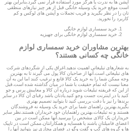
آپشن ها به ندرت یا هرگز مورد استفاده قرار نمی گیرد.بنابراین بهتر
است موقع خرید یک وسیله خانگی قبل از هر چیز نیازهای منطقی
تان را در نظر بگیرید و فریب تجملات و آپشن های لوکس و کم
کاربرد را نخورید.
خرید سمساری لوازم خانگی
خرید سمساری لوازم خانگی برای جهیزیه
بهترین مشاوران خرید سمساری لوازم
خانگی چه کسانی هستند؟
به شعارهای تبلیغاتی اهمیت ندهید.اغراق یکی از شگردهای شرکت
های تبلیغاتی است.آنها از صاحبان کالا پول می گیرند تا به بهترین
وجه ممکن شما را به خرید یک کالا قانع و ترغیب کنند اما این به آن
معنا نیست که تمام حقیقت با شما در میان گذاشته شده است.قبل
از این که فریفته تبلیغات شوید درباره آن کالا و معایبش پرس و جو
کنید یا در اینترنت جست وجو کنید.یادتان باشد رقبای آن کالا در سایر
برندها را نیز با دقت بررسی کنید تا بتوانید تصمیم بهتری
بگیرید.بهترین راهنمای شما برای خرید یک وسیله نه فروشندگان
هستند و نه تبلیغات.بهترین راهنمایان خود خریداران هستند.نظر سایر
خریداران یک کالای مشخص را بپرسید.آنها ممکن است در بین
اعضای فامیلتان باشند یا همسایه و همکارانتان.ممکن است در تاپیک
ها و گروه های گپ و گفت وگو در فضای مجازی نیز بتوانید آنها را