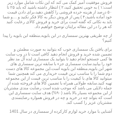
فروش موفقیت آمیز کمک می کند که این نکات شامل موارد زیر
است:۱ ) به خوبی تحقیق کنید،۲ ) انتظار داشته باشید که باید ۲۵ تا
۵۰ درصد از هزینه خرده فروشی را کاهش دهید،برای دادن قیمت
خود آماده باشید،۴ ) پس از فروش دیگر به کالا فکر نکنید و …و شما
باید به نکاتی که گفته است برای خرید و فروش کالای رعایت کنید
که هر را در این مقاله برایتان توضیح خواهیم داد.
از چه طریقی بهترین سمساری در ابن بابویه,منطقه ابن بابویه را پیدا
کنیم؟
برای یافتن یک سمساری خوب که بتوانید به صورت مطمئن و
تضمین شده خرید و فروش انجام دهید کافی است تا در وب سایت
ها کمی جستجو انجام دهید تا بتوانید یک سمساری ایده آل مد نظر
خود را بیابید.سایت سمساری جزء با سابقه ترین سمساری های
شهر ابن بابویه,منطقه ابن بابویه است.این مجموعه کالا های دست
دوم شما را با مناسب ترین قیمت خریداری می کند همچنین شما
میتوانید کالا های با کیفیت را با مناسب ترین قیمت از این مجموعه
تهیه کنید.سابقه طولانی همراه با تضمین کالا های فروخته شده از
جمله دلایلی می باشد که موجب شده است رضایت مندی مشتریان
از این مجموعه بسیار بالا باشد (۹۰%) هدف سایت سمساری این
است که بتواند چه در خرید و چه در فروش همواره رضایتمندی
مشتریان عزیز را کسب کند.
آشنایی با موارد خرید لوازم کارکرده از سمساری در سال 1401