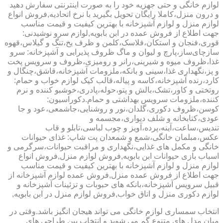
لوازم خانگی و حتی جهزیه خود را به صورت اینترنتی سفارش دهید
و درون منزل،کاملا رایگان تحویل بگیرید با نرخ اتحادیه,فروش انواع
لوازم منزل و لوازم آشپزخانه با بهترین کیفیت و قیمت مناسب
جهت اطلاع از فروش عمده در ابن بابویه,لوازم سرو نوشیدنی:
قوری،فنجان و استکان،فلاسک،کلمن و ظرف یخ،تنگ و گیلاس،قهوه
سازچای‌ساز،پارچ و لیوان و ماگ ظروف پذیرایی و آشپزخانه: سرو
غذا،ظروف میوه و شیرینی،رانر و رومیزی،ظروف و سرویس پخت
و پز،نگهداری غذا،سینی و بانکه،ملزومات آشپزخانه،قاشق،چنگال و
کارد،رنده آشپزخانه،کاسه و پیاله،قالب کیک لوازم خواب و حمام:
روتختی و کاور،تشک،بالش و پتو،حوله،پادری،خوشبو کننده و نرم
کننده،ملزومات سرویس بهداشتی و حمام.دکوراسیون:
کوسن،ظروف دکوری،گلدان،نور و روشنایی،جاشمعی،عود و جا
عودی،کتابخانه و شلف دیواری،مجسمه و
تندیس،ساعت،آینه،پرده،آویز و چوب لباسی،تابلو و قاب
عکس،مبلمان خانگی،شمع و شمعدان پت شاپ: غذای حیوانات
خانگی و مکمل های غذایی،نگهداری و مراقبت حیوانات،سرگرمی و
اسباب بازی حیوانات ابن بابویه,فروش لوازم منزل,فروش انواع
لوازم منزل و لوازم آشپزخانه با بهترین کیفیت و قیمت مناسب
جهت اطلاع از فروش عمده منزل,فروش عمده لوازم آشپزخانه از
قبیل سرویس آشپزخانه،بانکه های حبوبات و تزئینات آشپزخانه و
لوازم دکوری منزل و اتاق خواب,فروش لوازم منزل در ابن بابویه,
انتخاب سمساری لوازم خانگی می تواند هیجان انگیز باشد.وقتی در
میان مدل های متنوع گم می شوید و انتخاب بین طراحی های