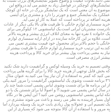
نمی دانند.تفاوت کیفیت و وضوح تصویر نمایشگرهای بزرگ نسبت به
نمایشگرهای کوچکتر در فواصل زیاد به چشم می آید.درواقع این
موضوع به آن معنی است که یک نمایشگر بزرگ در خانه ای کوچک
عملکرد یک نمایشگر جمع و جورتر را دارد و مشتری برای آیتمی
هزینه اضافه تر پرداخته است که عملا به کار او نمی آید.
خرید سمساری لوازم خانگی با ظرفیت های بالا یکی دیگر از عادات
نادرست مشتریان ایرانی است.یک لباسشویی ١٢ کیلوگرمی برای
یک خانواده ٤ نفره تنها به معنای اتلاف انرژی بیشتر و هزینه بالاتر
است.علاوه بر این کارخانه سازنده در ازای ارایه سمساری لوازم
خانگی با حجم بالاتر،برای محصول خود قیمت بیشتری تعیین می
کند.به این ترتیب خرید سمساری لوازم خانگی با ظرفیت بیشتر از
نیاز به معنی پرداخت پول بیشتر برای خرید کالا و پرداخت هزینه
بیشتر انرژی مصرفی است.
وقتی تصمیم به خرید یک وسیله لوکس و گرانقیمت دارید شک نکنید
که بخش قابل توجهی از هزینه خرید کالا را برای گزینه هایی پرداخت
می کنید که کمتر به استفاده از آن نیاز پیدا می کنید.به عنوان مثال
٣٦ برنامه شست وشوی یک لباسشویی گرانقیمت را مرور کنید.یکی
از این برنامه ها برای شست وشوی لباس پشمی است.شما چند بار
در سال لباس پشمی می شویید؟! و اصولا آیا برای شستن یک یا دو
تکه لباس پشمی لباسشویی روشن می کنید؟ این آپشن ها در نگاه
اول بسیار فریبنده به نظر می رسند و باعث می شوند مشتری در
یک تصمیم آنی و عجولانه پول زیادی بابت خرید یک وسیله بپردازد اما
به مرور و با استفاده از آن کالا متوجه می شود که بسیاری از این