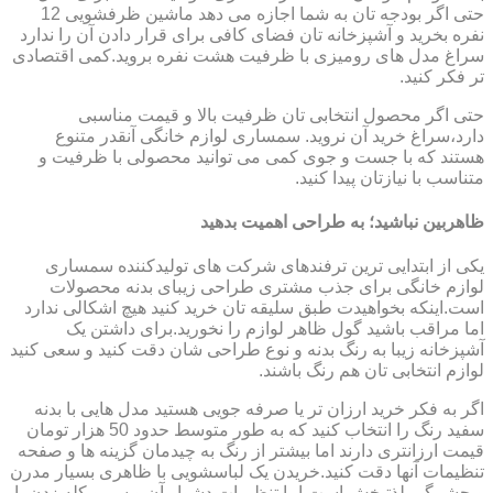
حتی اگر بودجه تان به شما اجازه می دهد ماشین ظرفشویی 12
نفره بخرید و آشپزخانه تان فضای کافی برای قرار دادن آن را ندارد
سراغ مدل های رومیزی با ظرفیت هشت نفره بروید.کمی اقتصادی
تر فکر کنید.
حتی اگر محصول انتخابی تان ظرفیت بالا و قیمت مناسبی
دارد،سراغ خرید آن نروید. سمساری لوازم خانگی آنقدر متنوع
هستند که با جست و جوی کمی می توانید محصولی با ظرفیت و
متناسب با نیازتان پیدا کنید.
ظاهربین نباشید؛ به طراحی اهمیت بدهید
یکی از ابتدایی ترین ترفندهای شرکت های تولیدکننده سمساری
لوازم خانگی برای جذب مشتری طراحی زیبای بدنه محصولات
است.اینکه بخواهیدت طبق سلیقه تان خرید کنید هیچ اشکالی ندارد
اما مراقب باشید گول ظاهر لوازم را نخورید.برای داشتن یک
آشپزخانه زیبا به رنگ بدنه و نوع طراحی شان دقت کنید و سعی کنید
لوازم انتخابی تان هم رنگ باشند.
اگر به فکر خرید ارزان تر یا صرفه جویی هستید مدل هایی با بدنه
سفید رنگ را انتخاب کنید که به طور متوسط حدود 50 هزار تومان
قیمت ارزانتری دارند اما بیشتر از رنگ به چیدمان گزینه ها و صفحه
تنظیمات آنها دقت کنید.خریدن یک لباسشویی با ظاهری بسیار مدرن
و چشمگیر لذتبخش است اما تنظیمات دشوار آن و سر و کله زدن با