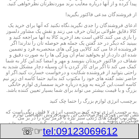
پیدا کرده و از آنها درباره معایب برند موردنظرتان نظرخواهی کنید.
از فروشندگان مدعی فاکتور بگیرید!
ادعای فروشندگان را جدی نگیرید.نگاه نکنید که آنها برای خرید یک
کالا دقایق طولانی برایتان حرف می زنند و نقش یک مشاور دلسوز
را بازی می کنند.کافی است بعد ازخرید کالا به آنها مراجعه کنید و
ببینید که دیگر در حد گفتن یک جمله هم حوصله تان را ندارند! اگر
فروشنده ادعا می کند کالایی ویژگی های منحصربه فرد و تضمین
شده ای دارد،از او بخواهید تمام آن ویژگی ها را به صورت دقیق و
شفاف در فاکتور خریدتان بنویسد و مهر و امضا کند.این کار به شما
کمک می کند تا اگر برای کار کردن با آن وسیله دچار مشکل شدید به
راحتی بتوانید از فروشنده شکایت و درخواست خسارت کنید.اگر او
حاضر نشد گفته های خود را مکتوب کند بدانید حتما کاسه ای زیر نیم
کاسه است.این گزینه به ویژه درباره خرید سمساری لوازم خانگی
بزرگ و با قیمت بیشتر می تواند برای شما بسیار تعیین کننده باشد.
برچسب انرژی لوازم بزرگ را حتما چک کنید
به برچسب انرژی توجه کنید.برچسب انرژی ٧ فلش رنگی است که
تلفن تماس فوری
لوازم خانگی ابن بابویه,فروش اقساطی لوازم
به ترتیب طیف های رنگی سبز تیره تا قرمز تیره را در بر می
خانگی ابن بابویه
گیرد.این فلش ها با حروف لاتین A تا G ردیف گذاری شده اند.فلش
☞☏
tel:09123069612
A که به رنگ سبز تیره است معرف کمترین میزان مصرف انرژی و
بیشترین بازدهی کالاست و فلش G که به رنگ قرمز تیره است