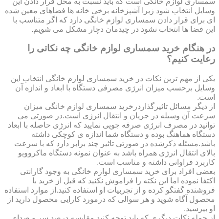
سمساری لوازم خانگی است که باید نسبت به محل قرار دادن این
وسایل انتخاب شود زیرا آشپزخانه برخی خانه ها فضاهای معین شده
ای برای قرار دادن سمساری لوازم خانگی دارد که اگر متناسب با
این فضا ها انتخاب نشود در چیدمان دچار مشکل می شویم.
در هنگام خرید سمساری لوازم خانگی چه نکاتی را
رعایت کنیم؟
یکی از مهم ترین نکات در خرید سمساری لوازم خانگی انتخاب این
وسایل برحسب میزان انرژی مصرفی دستگاه با ابعاد و اندازه آن
است.
از دیگر مسائل تاثیرگذاردرخرید سمساری لوازم خانگی میزان
سرعت آن وسیله در جریان و انتقال انرژی است.در صورتی می
توانید در مصرف انرژی صرفه جویی نمایید که انرژی حاصله با ابعاد
دستگاه هماهنگ بوده و دستگاه شما اندازه ی کوچکی داشته
باشد.مسئله ذکرشده در صورتی تاثیر چند برابر دارد که با سرعت
بالای انتقال انرژی همراه باشد به عنوان نمونه دستگاه ماکروویو
کاربرد فراوانی داشته و مناسب است.
بعضی افراد برای خرید سمساری لوازم خانگی به وجود گارانتی
اکتفا نموده اما این نکته را فراموش نکنید که قبل از خرید با
فروشنده گفتگو کرده و از تجربیات او استفاده کنید.از موارد استفاده
محصول آگاه شوید و هر سوالی که درمورد کارایی محصول دارید از
او بپرسید.
از جمله نکات دیگری که باید توجه کنید مقایسه درصد سر و صدای