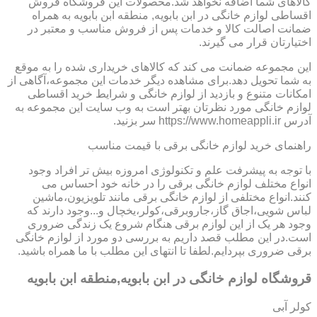
کالاهای شما اضافه نخواهد شد.محصولات این فروشگاه فروش
اقساطی لوازم خانگی در ابن بابویه, منطقه ابن بابویه به همراه
ضمانت اصالت کالا و خدمات پس از فروش مناسب و معتبر در
اختیارتان قرار می گیرند.
این مجموعه ضمانت می کند که کالاهای خریداری شده را به موقع
به شما تحویل دهد.برای مشاهده دیگر خدمات این مجموعه،آگاهی از
امکانات متنوع و بازدید از لوازم خانگی و شرایط خرید اقساطی
لوازم خانگی مورد نظرتان بهتر است به وب سایت این مجموعه به
آدرس https://www.homeappli.ir سر بزنید.
راهنمای خرید لوازم خانگی برقی با قیمت مناسب
با توجه به پیشرفت علم و تکنولوژی امروزه بیش تر افراد وجود
انواع مختلف لوازم خانگی برقی را در خانه خود احساس می
کنند.انواع مختلفی از لوازم خانگی برقی مانند تلویزیون،ماشین
لباس شویی،اجاق گاز،جاروبرقی،کولر،یخچال و...وجود دارند که
وجود هر یک از این لوازم برقی هنگام شروع یک زندگی ضروری
است.در این مطلب قصد داریم به بررسی دو مورد از لوازم خانگی
برقی ضروری بپردایم.لطفا تا انتهای این مطلب با ما همراه باشید.
قروشگاه لوازم خانگی در ابن بابویه,منطقه ابن بابویه
کولر آبی