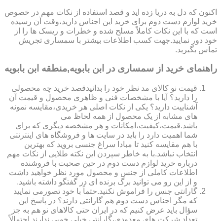
اکنون که دل به دریا زده اید و قصد استفاده از نکات مهم در خصوص
خرید لوازم دست دوم برای خرید این اجناس دارید،وقت آن رسیده
است که با این نکات کاملاً مسلح شده و خطرات و ریسک ها را از
خود دور نمایید.جهت کسب اطلاعات بیشتر با سمساری تجریش
تماس بگیرید.
راهنمای خرید از سمساری در ابن بابویه,منطقه ابن بابویه
قیمت نو کالای مد نظر خود را بدانیدقصد خرید چه محصولی
را دارید؟ آیا با مشخصات فنی و ظاهری محصول و قیمت آن
آشناییت دارید؟ یکی از نکات اصلی هر خریدی،مقایسه نمونه
های مشابه از یک محصول از همه لحاظ می
باشد.قیمت،کیفیت،امکانات و هر مشخصه دیگری که برای
شما اهمیت دارد را باید در سایت ها و فروشگاه های اینترنتی
با هم مقایسه کنید تا مبادا سراغ جنسی بروید که بهترین
انتخاب نباشد.با به خاطر سپردن این نکته طلایی از نکات مهم
درباره خرید لوازم دست دوم در حین صحبت با فروشنده
اطلاعات کاملی از جنس و محصول مورد نظر خواهید داشت
و از این رو می توانید برگ برنده ای در گفتگو داشته باشید.
گارانتی جنس را فراموش نکنید.حتماً با خود تصورمی نمایید
که مگر اجناس دست دوم هم گارانتی دارند؟ در پاسخ این
سؤال باید عرض کنیم که در ایران حتی کالاهای نو هم به جز
تعداد شرکت های معدودی،گارانتی خیلی خوبی ندارند.احتمالاً