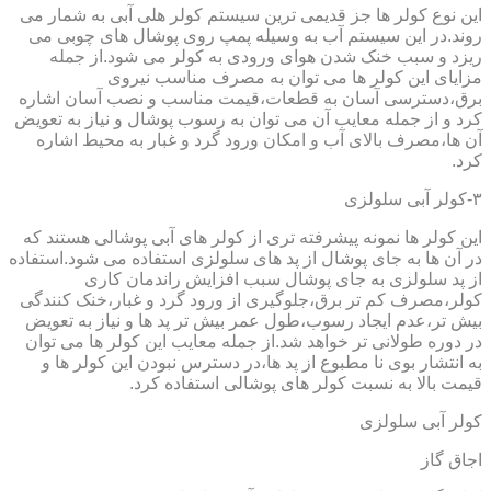
این نوع کولر ها جز قدیمی ترین سیستم کولر هلی آبی به شمار می
روند.در این سیستم آب به وسیله پمپ روی پوشال های چوبی می
ریزد و سبب خنک شدن هوای ورودی به کولر می شود.از جمله
مزایای این کولر ها می توان به مصرف مناسب نیروی
برق،دسترسی آسان به قطعات،قیمت مناسب و نصب آسان اشاره
کرد و از جمله معایب آن می توان به رسوب پوشال و نیاز به تعویض
آن ها،مصرف بالای آب و امکان ورود گرد و غبار به محیط اشاره
کرد.
۳-کولر آبی سلولزی
این کولر ها نمونه پیشرفته تری از کولر های آبی پوشالی هستند که
در آن ها به جای پوشال از پد های سلولزی استفاده می شود.استفاده
از پد سلولزی به جای پوشال سبب افزایش راندمان کاری
کولر،مصرف کم تر برق،جلوگیری از ورود گرد و غبار،خنک کنندگی
بیش تر،عدم ایجاد رسوب،طول عمر بیش تر پد ها و نیاز به تعویض
در دوره طولانی تر خواهد شد.از جمله معایب این کولر ها می توان
به انتشار بوی نا مطبوع از پد ها،در دسترس نبودن این کولر ها و
قیمت بالا به نسبت کولر های پوشالی استفاده کرد.
کولر آبی سلولزی
اجاق گاز