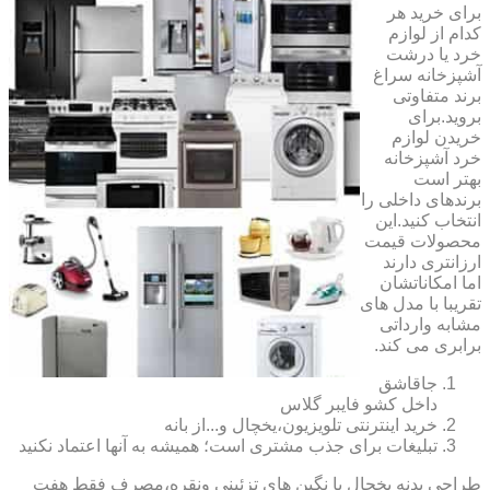
برای خرید هر
کدام از لوازم
خرد یا درشت
آشپزخانه سراغ
برند متفاوتی
بروید.برای
خریدن لوازم
خرد آشپزخانه
بهتر است
برندهای داخلی را
انتخاب کنید.این
محصولات قیمت
ارزانتری دارند
اما امکاناتشان
تقریبا با مدل های
مشابه وارداتی
برابری می کند.
جاقاشق
داخل کشو فایبر گلاس
خرید اینترنتی تلویزیون،یخچال و...از بانه
تبلیغات برای جذب مشتری است؛ همیشه به آنها اعتماد نکنید
طراحی بدنه یخچال با نگین های تزئینی ونقره،مصرف فقط هفت