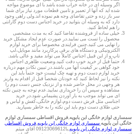
اگر وسیله ای در خانه خراب شده باشد با ای موضوع مواجه
شده اید که آنها از تعمیر و تامین قطعات مورد نیاز برای شما
سر باز زده و حتی تقاضای وجه هم نموده اند.ولی راهی وجود
دارد که به وسیله آن بتوانید در خرید اجناس دست دوم گارانتی
را هم لحاظ کنید.
خیلی ساده از فروشنده تقاضا کنید که به مدت مشخصی
محصول را تست می نمایید.در صورت عدم ایجاد مشکل خرید
را نهایی می کنید.چنین فرایندی مخصوصاً برای خرید لوازم
الکترونیکی و دستگاه های برقی پرکاربرد مانند موبایل،لپ
تاپ و از این قبیل اجناس کاملاً می تواند مفید و عالی باشد.
حتماً قبل از خرید خوب دقت کنید.وضعیت ظاهری اجناس
خود گواهی بر کیفیت آنها می باشند.در تبیین نکات مهم درباره
خرید لوازم دست دوم و تهیه چک لیست خود حتماً باید این
نکته را نیز لحاظ کنید که خودتان شخصاً قبل از اقدام به واریز
هر وجهی در محل حاضر شده و از نزدیک جنس دست دوم را
مشاهده و سپس آن را خریداری نمایید.عدم توجه به چنین نکته
ای می تواند موجب به بار آوردن پشیمانی شود.در خرید
اجناسی مثل فرش دست دوم،لوازم خانگی،کفش و لباس و
حتی طلای دست دوم باید این نکته را به خاطر بسپارید.
سمساری لوازم خانگی ابن بابویه
,
فروش اقساطی سمساری لوازم
خانگی ابن بابویه
سمساری لوازم خانگی ابن بابویه
,
فروش اقساطی
سمساری لوازم خانگی ابن بابویه
,با
09123069612 آقای میثم