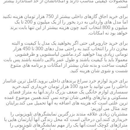
محصولات کیفیتی مناسب دارند و امکاناتشان از حد استاندارد بیشتر
است.
برای خرید اجاق گازهای داخلی بیشتر از 750 هزار تومان هزینه نکنید
اما مدل های وارداتی به درد بخور را از یک میلیون و 200 تا یک
میلیون و 800 انتخاب کنید چون هزینه بیشتر از این تنها بابت برند
خواهد بود نه امکانات.
برای خرید جاروبرقی حتی اگر بخواهید یک مدل با کیفیت و البته
مخزن دار را انتخاب کنید به راحتی مدل دهای 300 تا 450 هزار
تومانی زیادی پیدا خواهید کرد.ماشین لباسشویی و ظرفشویی
معمولا باید با کیفیت باشند و طول عمر بالایی داشته باشند پس بابت
کیفیت ساخت و بدنه شان بیشتر از امکانات و برنامه های متنوع
شست و شوی شان هزینه کنید.
برای خرید لوازم خرد سراغ برندهای داخلی بروید.کامل ترین غذاساز
داخلی را می توانید با حدود 100 هزار تومان خریداری کنید.خرید
سمساری لوازم خانگی یک ضعف بزرگ دارند.آنها به متراژ فضای
مسکونی و نیازهای واقعی شان توجه نمی کنند.همین موضوع عمده
ترین علتی است که هزینه های اضافه به آنها تحمیل می کند.برایتان
چند مثال می آوریم:
مشتریان زیادی علاقه مندند بزرگترین نمایشگرهای تلویزیونی را
خریداری کنند.این درحالی است که محل زندگی آنها آپارتمان هایی با
متراژهای کوچک است.آنها یک راز مهم نمایشگرهای تلویزیونی را