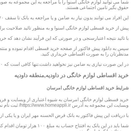
شما می توانید لوازم خانگی اسنوا را با مراجعه به این مجموعه به ص
حقوق بگیر تامین اجتماعی هستند.
این افراد می توانند بدون نیاز به ضامن و یا مراجعه به بانک تا سقف ۷۰ میلیون تومان اعتبار دریافت نموده و اقساط خود را به صورت ۶ تا ۱۲ ماهه پرداخت نمایند.
پیش از خرید قسطی لوازم خانگی اسنوا و به منظور تائید صلاحیت برای
با تائید نتیجه اعتبارسنجی و در صورتی که این فرآیند نشان دهد که خر
سپس به دانلود پیش فاکتور از صفحه خرید قسطی اقدام نموده و منتظر
مدنظرتان را به صورت اقساطی خریداری کنید.
در این صورت نیازی به ضامن نیز نخواهید داشت.تنها کافی است که ۳۰ درصد از مبلغ کل کالا را به صورت پیش پرداخت،پرداخت نموده و مابقی مبلغ را در اقساط ؟،؟؟ و یا ؟؟ ماهه بپردازید.
خرید اقساطی لوازم خانگی در داودیه,منطقه داودیه
شرایط خرید اقساطی لوازم خانگی امرسان
خرید قسطی لوازم خانگی امرسان به شیوه اعتباری از وبسایت و فرو
وبسایت این مجموعه به آدرس https://www.homeappli.ir/ ثبت نام نمایید و یک پیش فاکتور دریافت کنید.
با دریافت این پیش فاکتور به بانک قرض الحسنه مهر ایران و یا یکی
شما باید در این بانک به افتتاح