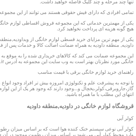
تنها چند مرحله و چند کلیک فاصله خواهید داشت.
تمامی افرادی که دارای فیش حقوقی هستند می توانند از این مجموعه
یکی از مهمترین خدماتی که این مجموعه فروش اقساطی لوازم خانگی د
هیچ گونه هزینه ای پرداخت نخواهید کرد.
یکی از مهم ترین مزایای خرید قسطی لوازم خانگی از وبداودیه,منط
داودیه, منطقه داودیه به همراه ضمانت اصالت کالا و خدمات پس از ف
این مجموعه ضمانت می کند که کالاهای خریداری شده را به موقع به ش
خانگی مورد نظرتان بهتر است به وب سایت این مجموعه به آدرس https://www.homeappli.ir سر بزنید.
راهنمای خرید لوازم خانگی برقی با قیمت مناسب
با توجه به پیشرفت علم و تکنولوژی امروزه بیش تر افراد وجود انواع
گاز،جاروبرقی،کولر،یخچال و...وجود دارند که وجود هر یک از این لو
انتهای این مطلب با ما همراه باشید.
قروشگاه لوازم خانگی در داودیه,منطقه داودیه
کولر آبی
کولر آبی نوعی سیستم خنک کننده هوا است که بر اساس میزان رطوب
وارد محیط کولر آبی می شود بر اساس میزان رطوبت موجود در آن خن