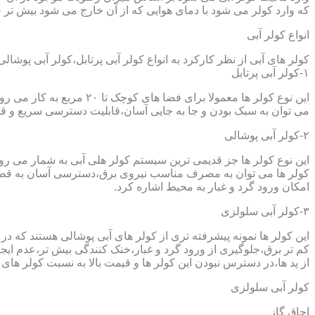
که وارد کولر می شود با دمای هوایی که از آن خارج می شود بیش تر خ
انواع کولر آبی
کولر های آبی از نظر کارکرد به انواع کولر آبی پرتابل،کولر آبی پوشا
۱-کولر آبی پرتابل
این نوع کولر ها معمولا ب
می توان به سبک بودن و جا به جایی آسان،قابلیت دسترسی سریع و قیم
۲-کولر آبی پوشالی
این نوع کولر ها جز قدیمی ترین سیستم کولر هلی آبی به شمار می ر
کولر ها می توان به مصرف مناسب نیروی برق،دسترسی آسان به قطعا
امکان ورود گرد و غبار به محیط اشاره کرد.
۳-کولر آبی سلولزی
این کولر ها نمونه پیشرفته تری از کولر های آبی پوشالی هستند که 
کم تر برق،جلوگیری از ورود گرد و غبار،خنک کنندگی بیش تر،عدم ایجا
از پد ها،در دسترس نبودن این کولر ها و قیمت بالا به نسبت کولر های 
کولر آبی سلولزی
اجاق گاز