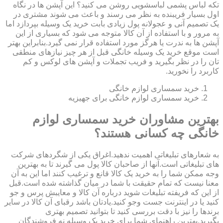
تکه لباس پشمی لباسشویی روشن می کنید؟ این آپشن ها در نگاه
اول بسیار فریبنده به نظر می رسند و باعث می شوند مشتری در
یک تصمیم آنی و عجولانه پول زیادی بابت خرید یک وسیله بپردازد اما
به مرور و با استفاده از آن کالا متوجه می شود که بسیاری از این
آپشن ها به ندرت یا هرگز مورد استفاده قرار نمی گیرد.بنابراین بهتر
است موقع خرید یک وسیله خانگی قبل از هر چیز نیازهای منطقی
تان را در نظر بگیرید و فریب تجملات و آپشن های لوکس و کم
کاربرد را نخورید.
خرید سمساری لوازم خانگی
خرید سمساری لوازم خانگی برای جهیزیه
بهترین مشاوران خرید سمساری لوازم
خانگی چه کسانی هستند؟
به شعارهای تبلیغاتی اهمیت ندهید.اغراق یکی از شگردهای شرکت
های تبلیغاتی است.آنها از صاحبان کالا پول می گیرند تا به بهترین
وجه ممکن شما را به خرید یک کالا قانع و ترغیب کنند اما این به آن
معنا نیست که تمام حقیقت با شما در میان گذاشته شده است.قبل
از این که فریفته تبلیغات شوید درباره آن کالا و معایبش پرس و جو
کنید یا در اینترنت جست وجو کنید.یادتان باشد رقبای آن کالا در سایر
برندها را نیز با دقت بررسی کنید تا بتوانید تصمیم بهتری
بگیرید.بهترین راهنمای شما برای خرید یک وسیله نه فروشندگان