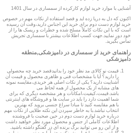
آشنایی با موارد خرید لوازم کارکرده از سمساری در سال 1401
اکنون که دل به دریا زده اید و قصد استفاده از نکات مهم در خصوص
خرید لوازم دست دوم برای خرید این اجناس دارید،وقت آن رسیده
است که با این نکات کاملاً مسلح شده و خطرات و ریسک ها را از
خود دور نمایید.جهت کسب اطلاعات بیشتر با سمساری تجریش
تماس بگیرید.
راهنمای خرید از سمساری در دامپزشکی,منطقه
دامپزشکی
قیمت نو کالای مد نظر خود را بدانیدقصد خرید چه محصولی
را دارید؟ آیا با مشخصات فنی و ظاهری محصول و قیمت آن
آشناییت دارید؟ یکی از نکات اصلی هر خریدی،مقایسه نمونه
های مشابه از یک محصول از همه لحاظ می
باشد.قیمت،کیفیت،امکانات و هر مشخصه دیگری که برای
شما اهمیت دارد را باید در سایت ها و فروشگاه های اینترنتی
با هم مقایسه کنید تا مبادا سراغ جنسی بروید که بهترین
انتخاب نباشد.با به خاطر سپردن این نکته طلایی از نکات مهم
درباره خرید لوازم دست دوم در حین صحبت با فروشنده
اطلاعات کاملی از جنس و محصول مورد نظر خواهید داشت
و از این رو می توانید برگ برنده ای در گفتگو داشته باشید.
گارانتی جنس را فراموش نکنید.حتماً با خود تصورمی نمایید