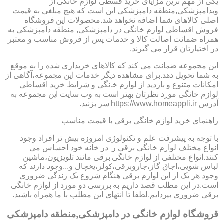
یکی از مهم ترین مزایای خرید قسطی لوازم خانگی از
وبدامپزشکی,منطقه دامپزشکی این است که هیچ مبلغی به قیمت
اصلی کالاهای شما اضافه نخواهد شد.محصولات این فروشگاه
فروش اقساطی لوازم خانگی در دامپزشکی, منطقه دامپزشکی به
همراه ضمانت اصالت کالا و خدمات پس از فروش مناسب و معتبر
در اختیارتان قرار می گیرند.
این مجموعه ضمانت می کند که کالاهای خریداری شده را به موقع
به شما تحویل دهد.برای مشاهده دیگر خدمات این مجموعه،آگاهی از
امکانات متنوع و بازدید از لوازم خانگی و شرایط خرید اقساطی
لوازم خانگی مورد نظرتان بهتر است به وب سایت این مجموعه به
آدرس https://www.homeappli.ir سر بزنید.
راهنمای خرید لوازم خانگی برقی با قیمت مناسب
با توجه به پیشرفت علم و تکنولوژی امروزه بیش تر افراد وجود
انواع مختلف لوازم خانگی برقی را در خانه خود احساس می
کنند.انواع مختلفی از لوازم خانگی برقی مانند تلویزیون،ماشین
لباس شویی،اجاق گاز،جاروبرقی،کولر،یخچال و...وجود دارند که
وجود هر یک از این لوازم برقی هنگام شروع یک زندگی ضروری
است.در این مطلب قصد داریم به بررسی دو مورد از لوازم خانگی
برقی ضروری بپردایم.لطفا تا انتهای این مطلب با ما همراه باشید.
قروشگاه لوازم خانگی در دامپزشکی,منطقه دامپزشکی