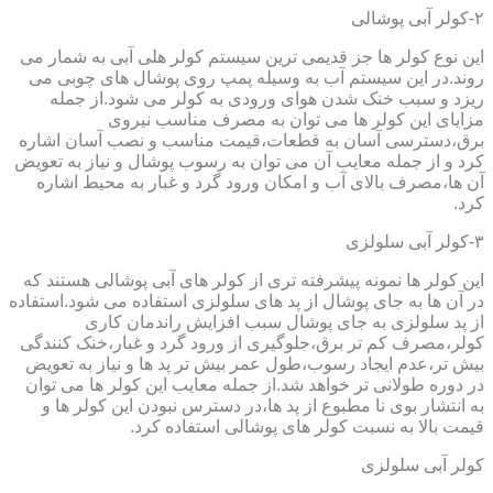
۲-کولر آبی پوشالی
این نوع کولر ها جز قدیمی ترین سیستم کولر هلی آبی به شمار می
روند.در این سیستم آب به وسیله پمپ روی پوشال های چوبی می
ریزد و سبب خنک شدن هوای ورودی به کولر می شود.از جمله
مزایای این کولر ها می توان به مصرف مناسب نیروی
برق،دسترسی آسان به قطعات،قیمت مناسب و نصب آسان اشاره
کرد و از جمله معایب آن می توان به رسوب پوشال و نیاز به تعویض
آن ها،مصرف بالای آب و امکان ورود گرد و غبار به محیط اشاره
کرد.
۳-کولر آبی سلولزی
این کولر ها نمونه پیشرفته تری از کولر های آبی پوشالی هستند که
در آن ها به جای پوشال از پد های سلولزی استفاده می شود.استفاده
از پد سلولزی به جای پوشال سبب افزایش راندمان کاری
کولر،مصرف کم تر برق،جلوگیری از ورود گرد و غبار،خنک کنندگی
بیش تر،عدم ایجاد رسوب،طول عمر بیش تر پد ها و نیاز به تعویض
در دوره طولانی تر خواهد شد.از جمله معایب این کولر ها می توان
به انتشار بوی نا مطبوع از پد ها،در دسترس نبودن این کولر ها و
قیمت بالا به نسبت کولر های پوشالی استفاده کرد.
کولر آبی سلولزی