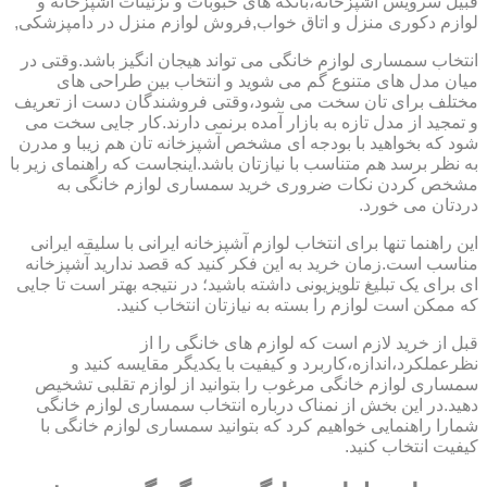
قبیل سرویس آشپزخانه،بانکه های حبوبات و تزئینات آشپزخانه و
لوازم دکوری منزل و اتاق خواب,فروش لوازم منزل در دامپزشکی,
انتخاب سمساری لوازم خانگی می تواند هیجان انگیز باشد.وقتی در
میان مدل های متنوع گم می شوید و انتخاب بین طراحی های
مختلف برای تان سخت می شود،وقتی فروشندگان دست از تعریف
و تمجید از مدل تازه به بازار آمده برنمی دارند.کار جایی سخت می
شود که بخواهید با بودجه ای مشخص آشپزخانه تان هم زیبا و مدرن
به نظر برسد هم متناسب با نیازتان باشد.اینجاست که راهنمای زیر با
مشخص کردن نکات ضروری خرید سمساری لوازم خانگی به
دردتان می خورد.
این راهنما تنها برای انتخاب لوازم آشپزخانه ایرانی با سلیقه ایرانی
مناسب است.زمان خرید به این فکر کنید که قصد ندارید آشپزخانه
ای برای یک تبلیغ تلویزیونی داشته باشید؛ در نتیجه بهتر است تا جایی
که ممکن است لوازم را بسته به نیازتان انتخاب کنید.
قبل از خرید لازم است که لوازم های خانگی را از
نظرعملکرد،اندازه،کاربرد و کیفیت با یکدیگر مقایسه کنید و
سمساری لوازم خانگی مرغوب را بتوانید از لوازم تقلبی تشخیص
دهید.در این بخش از نمناک درباره انتخاب سمساری لوازم خانگی
شمارا راهنمایی خواهیم کرد که بتوانید سمساری لوازم خانگی با
کیفیت انتخاب کنید.