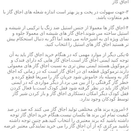
اجاق گاز
۳-جهت سهولت در پخت و پز بهتر است اندازه شعله های اجاق گاز با
هم متفاوت باشد.
۴-اجاق گاز ها معمولا از جنس استیل ضد زنگ یا ترکیبی از شیشه و
استیل ساخته می شوند.اجاق گاز های شیشه ای معمولا جلوه و
نمای ویژه ای به آشپزخانه می دهند اما اگر به دنبال استحکام بیش
تر هستید اجاق گاز های استیل را انتخاب کنید.
۵-یکی دیگر از موارد مهمی که در هنگام خرید اجاق گاز باید به آن
توجه کنید ایمنی اجاق گاز است.اجاق گاز هایی که دارای فندک و
ترموکوپل هستند ایمنی بیش تری به نسبت اجاق گاز های معمولی
دارند.ترموکوپل قطعه ای در اجاق گاز است که در زمانی که اجاق
گاز به وسیله باد خاموش شود جریان گاز را سریعا قطع کرده و
خطر گاز گرفتگی را از بین می برد.از دیگر مواردی که در ایمنی
اجاق گاز باید در نظر گرفته شود قفل کودک است.با فعال کردن
قفل کودک دیگر امکان دستکاری اجاق گاز و باز کردن شیر گاز
توسط کودکان وجود ندارد.
۶-امروزه برند های مختلفی تولید اجاق گاز می کنند که صد در صد
کیفیت تمام این برند ها یکسان نیست.هنگام خرید اجاق گاز توجه
داشته باشید که برند معتبری را انتخاب کنید.هم چنین توجه داشته
باشید مرکزی که از آن اجاق گاز را می خرید نمایندگی معتبر عرضه