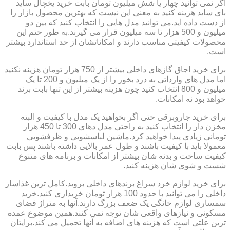
اگر نمی توانید چهار یا شش میلیون تومان بابت خرید یخچال ساید
بای ساید هزینه کنید به معنی این نیست که بهترین محصول بازار را
از دست داده اید.می توانید مدل هایی را انتخاب کنید که بین دو
میلیون و 500 هزار تا سه میلیون قرار می گیرند.به طور حتم این
محصولات کیفیتی مناسب دارند و امکاناتشان از حد استاندارد بیشتر
است.
برای خرید اجاق گازهای داخلی بیشتر از 750 هزار تومان هزینه نکنید
اما مدل های وارداتی به درد بخور را از یک میلیون و 200 تا یک
میلیون و 800 انتخاب کنید چون هزینه بیشتر از این تنها بابت برند
خواهد بود نه امکانات.
برای خرید جاروبرقی حتی اگر بخواهید یک مدل با کیفیت و البته
مخزن دار را انتخاب کنید به راحتی مدل دهای 300 تا 450 هزار
تومانی زیادی پیدا خواهید کرد.ماشین لباسشویی و ظرفشویی
معمولا باید با کیفیت باشند و طول عمر بالایی داشته باشند پس بابت
کیفیت ساخت و بدنه شان بیشتر از امکانات و برنامه های متنوع
شست و شوی شان هزینه کنید.
برای خرید لوازم خرد سراغ برندهای داخلی بروید.کامل ترین غذاساز
داخلی را می توانید با حدود 100 هزار تومان خریداری کنید.خرید
سمساری لوازم خانگی یک ضعف بزرگ دارند.آنها به متراژ فضای
مسکونی و نیازهای واقعی شان توجه نمی کنند.همین موضوع عمده
ترین علتی است که هزینه های اضافه به آنها تحمیل می کند.برایتان