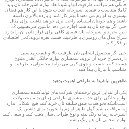
خانگی هم مراقب ظرفیت آنها باشید.ابعاد لوازم آشپزخانه تان باید
کاملا متناسب با فضای آشپزخانه انتخاب شوند.با این کار هم فضای
بیشتری به لوازم می دهیدتا بهتر کار کنند و بازده بالاتری داشته
باشند و هم خودتان استفاده راحت تری خواهید داشت.برای مثال
حتی اگر بودجه تان به شما اجازه می دهد ماشین ظرفشویی 12
نفره بخرید و آشپزخانه تان فضای کافی برای قرار دادن آن را ندارد
سراغ مدل های رومیزی با ظرفیت هشت نفره بروید.کمی اقتصادی
تر فکر کنید.
حتی اگر محصول انتخابی تان ظرفیت بالا و قیمت مناسبی
دارد،سراغ خرید آن نروید. سمساری لوازم خانگی آنقدر متنوع
هستند که با جست و جوی کمی می توانید محصولی با ظرفیت و
متناسب با نیازتان پیدا کنید.
ظاهربین نباشید؛ به طراحی اهمیت بدهید
یکی از ابتدایی ترین ترفندهای شرکت های تولیدکننده سمساری
لوازم خانگی برای جذب مشتری طراحی زیبای بدنه محصولات
است.اینکه بخواهیدت طبق سلیقه تان خرید کنید هیچ اشکالی ندارد
اما مراقب باشید گول ظاهر لوازم را نخورید.برای داشتن یک
آشپزخانه زیبا به رنگ بدنه و نوع طراحی شان دقت کنید و سعی کنید
لوازم انتخابی تان هم رنگ باشند.