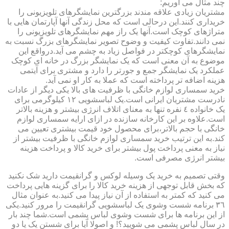
چند مثال می آوریم:
مشتریان زیادی علاقه مندند بزرگترین نمایشگرهای تلویزیونی را
خریداری کنند.این درحالی است که محل زندگی آنها آپارتمان هایی با
متراژهای کوچک است.آنها یک راز مهم نمایشگرهای تلویزیونی را
نمی دانند.تفاوت کیفیت و وضوح تصویر نمایشگرهای بزرگ نسبت به
نمایشگرهای کوچکتر در فواصل زیاد به چشم می آید.درواقع این
موضوع به آن معنی است که یک نمایشگر بزرگ در خانه ای کوچک
عملکرد یک نمایشگر جمع و جورتر را دارد و مشتری برای آیتمی
هزینه اضافه تر پرداخته است که عملا به کار او نمی آید.
خرید سمساری لوازم خانگی با ظرفیت های بالا یکی دیگر از عادات
نادرست مشتریان ایرانی است.یک لباسشویی ١٢ کیلوگرمی برای
یک خانواده ٤ نفره تنها به معنای اتلاف انرژی بیشتر و هزینه بالاتر
است.علاوه بر این کارخانه سازنده در ازای ارایه سمساری لوازم
خانگی با حجم بالاتر،برای محصول خود قیمت بیشتری تعیین می
کند.به این ترتیب خرید سمساری لوازم خانگی با ظرفیت بیشتر از
نیاز به معنی پرداخت پول بیشتر برای خرید کالا و پرداخت هزینه
بیشتر انرژی مصرفی است.
وقتی تصمیم به خرید یک وسیله لوکس و گرانقیمت دارید شک نکنید
که بخش قابل توجهی از هزینه خرید کالا را برای گزینه هایی پرداخت
می کنید که کمتر به استفاده از آن نیاز پیدا می کنید.به عنوان مثال
٣٦ برنامه شست وشوی یک لباسشویی گرانقیمت را مرور کنید.یکی
از این برنامه ها برای شست وشوی لباس پشمی است.شما چند بار
در سال لباس پشمی می شویید؟! و اصولا آیا برای شستن یک یا دو