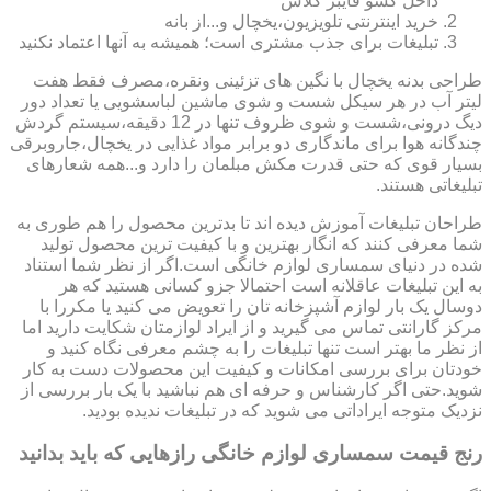
داخل کشو فایبر گلاس
خرید اینترنتی تلویزیون،یخچال و...از بانه
تبلیغات برای جذب مشتری است؛ همیشه به آنها اعتماد نکنید
طراحی بدنه یخچال با نگین های تزئینی ونقره،مصرف فقط هفت
لیتر آب در هر سیکل شست و شوی ماشین لباسشویی یا تعداد دور
دیگ درونی،شست و شوی ظروف تنها در 12 دقیقه،سیستم گردش
چندگانه هوا برای ماندگاری دو برابر مواد غذایی در یخچال،جاروبرقی
بسیار قوی که حتی قدرت مکش مبلمان را دارد و...همه شعارهای
تبلیغاتی هستند.
طراحان تبلیغات آموزش دیده اند تا بدترین محصول را هم طوری به
شما معرفی کنند که انگار بهترین و با کیفیت ترین محصول تولید
شده در دنیای سمساری لوازم خانگی است.اگر از نظر شما استناد
به این تبلیغات عاقلانه است احتمالا جزو کسانی هستید که هر
دوسال یک بار لوازم آشپزخانه تان را تعویض می کنید یا مکررا با
مرکز گارانتی تماس می گیرید و از ایراد لوازمتان شکایت دارید اما
از نظر ما بهتر است تنها تبلیغات را به چشم معرفی نگاه کنید و
خودتان برای بررسی امکانات و کیفیت این محصولات دست به کار
شوید.حتی اگر کارشناس و حرفه ای هم نباشید با یک بار بررسی از
نزدیک متوجه ایراداتی می شوید که در تبلیغات ندیده بودید.
رنج قیمت سمساری لوازم خانگی رازهایی که باید بدانید