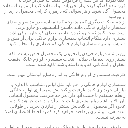
اکتفا نموده اما این نکته را فراموش نکنید که قبل از خرید با
فروشنده گفتگو کرده و از تجربیات او استفاده کنید.از موارد استفاده
محصول آگاه شوید و هر سوالی که درمورد کارایی محصول دارید از
او بپرسید.
از جمله نکات دیگری که باید توجه کنید مقایسه درصد سر و صدای
سمساری لوازم خانگی مانند ماشین لباسشویی و جارو برقی
است.توجه کنید که جارو کردن خانه با صدای کم جارو برقی لذت
بیشتری دارد هنگام انتخاب سمساری لوازم خانگی برای آرامش و
آسایش بیشتر سمساری لوازم خانگی کم صداتری را انتخاب کنید.
این نوشته درباره خریدن یا نخریدن یک محصول خاص نیست بلکه
بیشتر روی ایده های طلایی انتخاب سمساری لوازم خانگی،قیمت
معقول و امکاناتی که باید داشته باشند تاکید شده است.
ظرفیت سمساری لوازم خانگی به اندازه سایز لباستان مهم است
سمساری لوازم خانگی را هم باید مثل لباس متناسب با اندازه و
نیازتان خریداری کنید.ظرفیت و گنجایش سمساری لوازم خانگی
رابطه مستقیم با قیمت آنها دارد.هر چه ظرفیت محصول انتخابی
تان بالاتر باشد مبلغ بیشتری بابت خرید آن پرداخت خواهید کرد.به
علاوه اگر محصولی با گنجایش بیشتر از نیازتان بخرید در طولانی
مدت هزینه بیشتری پرداخت خواهید کرد که به لحاظ اقتصادی اصلا
به صرفه نیست.
از طرفی نه تنها به خاطر هزینه بلکه به خاطر ابعاد سمساری لوازم