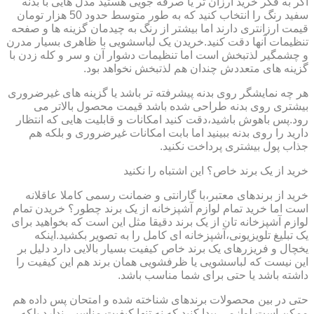
اگر به فکر خرید ارزان تر یا صرفه جویی هستید مدل هایی با بدنه
سفید رنگ را انتخاب کنید که به طور متوسط حدود 50 هزار تومان
قیمت ارزانتری دارند اما بیشتر از رنگ به چیدمان گزینه ها و صفحه
تنظیمات آنها دقت کنید.خریدن یک لباسشویی با ظاهری بسیار مدرن
و چشمگیر لذتبخش است اما تنظیمات دشوار آن و سر و کله زدن با
گزینه های متعددش چندان هم لذتبخش نخواهد بود.
هر چه نمایشگر روی بدنه پیشرفته تر باشد یا گزینه های غیرضروری
بیشتری روی بدنه طراحی شده باشد قیمت محصول بالاتر می
رود.پس باهوش باشید،دقت کنید امکانات و قابلیت هایی که انتظار
دارید را روی بدنه ببینید اما بابت امکانات غیرضروری و بلکه هم
جذاب پول بیشتری پرداخت نکنید.
خرید از یک برند خاص؟ این اشتباه را نکنید
خرید از برندهای معتبر،با گارانتی و ضمانت رسمی کاملا عاقلانه
است اما خرید تمام لوازم آشپزخانه از یک برند چطور؟ خریدن تمام
لوازم آشپزخانه تان از یک برند دقیقا مثل این است که بخواهید برای
یک تبلیغ تلویزیونی،آشپزخانه ای کامل را به تصویر بکشید.اینکه
یخچال و فریزرهای یک برند خاص کیفیت بسیار بالایی دارد دلیل بر
این نیست که لباسشویی یا ظرفشویی همان برند هم این کیفیت را
داشته باشد یا حتی برای شما مناسب باشد.
حتی در بین محصولات برندهای شناخته شده و امتحان پس داده هم
ممکن است لوازمی پیدا کنید که نه تنها کیفیت مناسبی ندارد بلکه