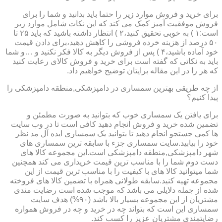
برای خرید و فروش موارد زیر را حتما باید بدانید و شما را برای
فروش موفقیت آمیز کمک می کند که این نکات شامل موارد زیر
است:۱ ) به خوبی تحقیق کنید،۲ ) انتظار داشته باشید که باید ۲۵ تا
۵۰ درصد از هزینه خرده فروشی را کاهش دهید،برای دادن قیمت
خود آماده باشید،۴ ) پس از فروش دیگر به کالا فکر نکنید و …و شما
باید به نکاتی که گفته است برای خرید و فروش کالای رعایت کنید
که هر را در این مقاله برایتان توضیح خواهیم داد.
از چه طریقی بهترین سمساری در دامپزشکی,منطقه دامپزشکی را
پیدا کنیم؟
برای یافتن یک سمساری خوب که بتوانید به صورت مطمئن و
تضمین شده خرید و فروش انجام دهید کافی است تا در وب سایت
ها کمی جستجو انجام دهید تا بتوانید یک سمساری ایده آل مد نظر
خود را بیابید.سایت سمساری جزء با سابقه ترین سمساری های
شهر دامپزشکی,منطقه دامپزشکی است.این مجموعه کالا های
دست دوم شما را با مناسب ترین قیمت خریداری می کند همچنین
شما میتوانید کالا های با کیفیت را با مناسب ترین قیمت از این
مجموعه تهیه کنید.سابقه طولانی همراه با تضمین کالا های فروخته
شده از جمله دلایلی می باشد که موجب شده است رضایت مندی
مشتریان از این مجموعه بسیار بالا باشد (۹۰%) هدف سایت
سمساری این است که بتواند چه در خرید و چه در فروش همواره
رضایتمندی مشتریان عزیز را کسب کند.