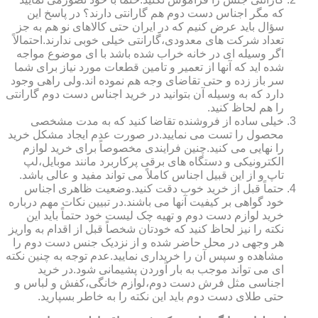
که مگر اجناس دست دوم هم گارانتی دارند؟ در پاسخ این
سؤال باید عرض کنیم که در ایران حتی کالاهای نو هم به جز
تعداد شرکت های معدودی،گارانتی خیلی خوبی ندارند.احتمالاً
اگر وسیله ای در خانه خراب شده باشد با ای موضوع مواجه
شده اید که آنها از تعمیر و تامین قطعات مورد نیاز برای شما
سر باز زده و حتی تقاضای وجه هم نموده اند.ولی راهی وجود
دارد که به وسیله آن بتوانید در خرید اجناس دست دوم گارانتی
را هم لحاظ کنید.
خیلی ساده از فروشنده تقاضا کنید که به مدت مشخصی
محصول را تست می نمایید.در صورت عدم ایجاد مشکل خرید
را نهایی می کنید.چنین فرایندی مخصوصاً برای خرید لوازم
الکترونیکی و دستگاه های برقی پرکاربرد مانند موبایل،لپ
تاپ و از این قبیل اجناس کاملاً می تواند مفید و عالی باشد.
حتماً قبل از خرید خوب دقت کنید.وضعیت ظاهری اجناس
خود گواهی بر کیفیت آنها می باشند.در تبیین نکات مهم درباره
خرید لوازم دست دوم و تهیه چک لیست خود حتماً باید این
نکته را نیز لحاظ کنید که خودتان شخصاً قبل از اقدام به واریز
هر وجهی در محل حاضر شده و از نزدیک جنس دست دوم را
مشاهده و سپس آن را خریداری نمایید.عدم توجه به چنین نکته
ای می تواند موجب به بار آوردن پشیمانی شود.در خرید
اجناسی مثل فرش دست دوم،لوازم خانگی،کفش و لباس و
حتی طلای دست دوم باید این نکته را به خاطر بسپارید.