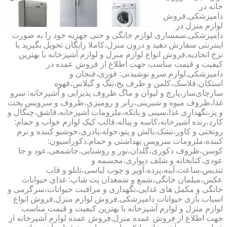
خانه در
دامپزشکی,فروش
لوازم منزل در
دامپزشکی,سمساری لوازم خانگی و حتی جهزیه خود را به صورت
اینترنتی سفارش دهید و درون منزل،کاملا رایگان تحویل بگیرید با
نرخ اتحادیه,فروش انواع لوازم منزل و لوازم آشپزخانه با بهترین
کیفیت و قیمت مناسب جهت اطلاع از فروش عمده در
دامپزشکی,لوازم سرو نوشیدنی: قوری،فنجان و
استکان،فلاسک،کلمن و ظرف یخ،تنگ و گیلاس،قهوه
سازچای‌ساز،پارچ و لیوان و ماگ ظروف پذیرایی و آشپزخانه: سرو
غذا،ظروف میوه و شیرینی،رانر و رومیزی،ظروف و سرویس پخت
و پز،نگهداری غذا،سینی و بانکه،ملزومات آشپزخانه،قاشق،چنگال و
کارد،رنده آشپزخانه،کاسه و پیاله،قالب کیک لوازم خواب و حمام:
روتختی و کاور،تشک،بالش و پتو،حوله،پادری،خوشبو کننده و نرم
کننده،ملزومات سرویس بهداشتی و حمام.دکوراسیون:
کوسن،ظروف دکوری،گلدان،نور و روشنایی،جاشمعی،عود و جا
عودی،کتابخانه و شلف دیواری،مجسمه و
تندیس،ساعت،آینه،پرده،آویز و چوب لباسی،تابلو و قاب
عکس،مبلمان خانگی،شمع و شمعدان پت شاپ: غذای حیوانات
خانگی و مکمل های غذایی،نگهداری و مراقبت حیوانات،سرگرمی و
اسباب بازی حیوانات دامپزشکی,فروش لوازم منزل,فروش انواع
لوازم منزل و لوازم آشپزخانه با بهترین کیفیت و قیمت مناسب
جهت اطلاع از فروش عمده منزل,فروش عمده لوازم آشپزخانه از