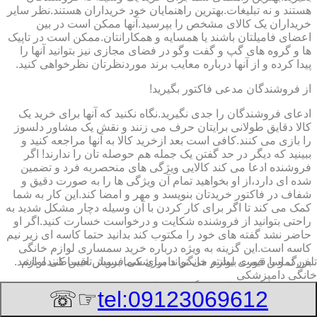
هستند و نه تبلیغات.بهترین راهنمایان خود خریداران هستند.نظر سایر
خریداران یک کالای مشخص را بپرسید.آنها ممکن است در بین
اعضای فامیلتان باشند یا همسایه و همکارانتان.ممکن است در تاپیک
ها و گروه های گپ و گفت وگو در فضای مجازی نیز بتوانید آنها را
پیدا کرده و از آنها درباره معایب برند موردنظرتان نظرخواهی کنید.
از فروشندگان مدعی فاکتور بگیرید!
ادعای فروشندگان را جدی نگیرید.نگاه نکنید که آنها برای خرید یک
کالا دقایق طولانی برایتان حرف می زنند و نقش یک مشاور دلسوز
را بازی می کنند.کافی است بعد ازخرید کالا به آنها مراجعه کنید و
ببینید که دیگر در حد گفتن یک جمله هم حوصله تان را ندارند! اگر
فروشنده ادعا می کند کالایی ویژگی های منحصربه فرد و تضمین
شده ای دارد،از او بخواهید تمام آن ویژگی ها را به صورت دقیق و
شفاف در فاکتور خریدتان بنویسد و مهر و امضا کند.این کار به شما
کمک می کند تا اگر برای کار کردن با آن وسیله دچار مشکل شدید به
راحتی بتوانید از فروشنده شکایت و درخواست خسارت کنید.اگر او
حاضر نشد گفته های خود را مکتوب کند بدانید حتما کاسه ای زیر نیم
کاسه است.این گزینه به ویژه درباره خرید سمساری لوازم خانگی
تلفن تماس فوری
لوازم خانگی دامپزشکی,فروش اقساطی لوازم
بزرگ و با قیمت بیشتر می تواند برای شما بسیار تعیین کننده باشد.
خانگی دامپزشکی
برچسب انرژی لوازم بزرگ را حتما چک کنید
☞☏
tel:09123069612
به برچسب انرژی توجه کنید.برچسب انرژی ٧ فلش رنگی است که