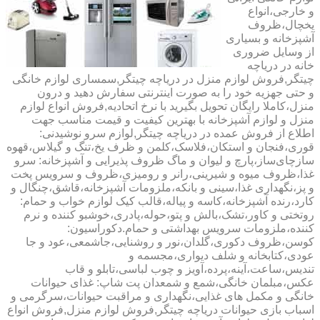
و خارجی،انواع
یخچال،ظروف
آشپزخانه و بسیاری
از وسایل ضروری
خانه در دریاچه
چیتگر,فروش لوازم منزل در دریاچه چیتگر,سمساری لوازم خانگی
و حتی جهزیه خود را به صورت اینترنتی سفارش دهید و درون
منزل،کاملا رایگان تحویل بگیرید با نرخ اتحادیه,فروش انواع لوازم
منزل و لوازم آشپزخانه با بهترین کیفیت و قیمت مناسب جهت
اطلاع از فروش عمده در دریاچه چیتگر,لوازم سرو نوشیدنی:
قوری،فنجان و استکان،فلاسک،کلمن و ظرف یخ،تنگ و گیلاس،قهوه
سازچای‌ساز،پارچ و لیوان و ماگ ظروف پذیرایی و آشپزخانه: سرو
غذا،ظروف میوه و شیرینی،رانر و رومیزی،ظروف و سرویس پخت
و پز،نگهداری غذا،سینی و بانکه،ملزومات آشپزخانه،قاشق،چنگال و
کارد،رنده آشپزخانه،کاسه و پیاله،قالب کیک لوازم خواب و حمام:
روتختی و کاور،تشک،بالش و پتو،حوله،پادری،خوشبو کننده و نرم
کننده،ملزومات سرویس بهداشتی و حمام.دکوراسیون:
کوسن،ظروف دکوری،گلدان،نور و روشنایی،جاشمعی،عود و جا
عودی،کتابخانه و شلف دیواری،مجسمه و
تندیس،ساعت،آینه،پرده،آویز و چوب لباسی،تابلو و قاب
عکس،مبلمان خانگی،شمع و شمعدان پت شاپ: غذای حیوانات
خانگی و مکمل های غذایی،نگهداری و مراقبت حیوانات،سرگرمی و
اسباب بازی حیوانات دریاچه چیتگر,فروش لوازم منزل,فروش انواع