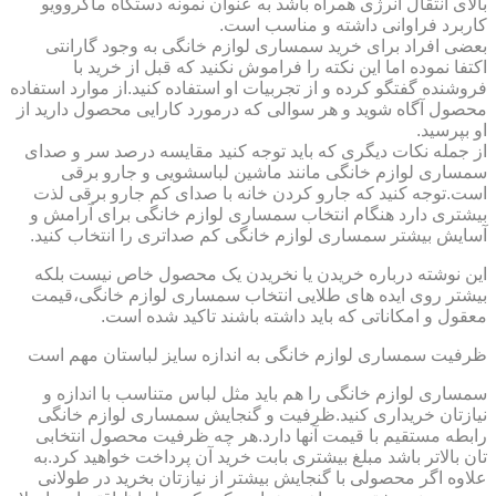
بالای انتقال انرژی همراه باشد به عنوان نمونه دستگاه ماکروویو
کاربرد فراوانی داشته و مناسب است.
بعضی افراد برای خرید سمساری لوازم خانگی به وجود گارانتی
اکتفا نموده اما این نکته را فراموش نکنید که قبل از خرید با
فروشنده گفتگو کرده و از تجربیات او استفاده کنید.از موارد استفاده
محصول آگاه شوید و هر سوالی که درمورد کارایی محصول دارید از
او بپرسید.
از جمله نکات دیگری که باید توجه کنید مقایسه درصد سر و صدای
سمساری لوازم خانگی مانند ماشین لباسشویی و جارو برقی
است.توجه کنید که جارو کردن خانه با صدای کم جارو برقی لذت
بیشتری دارد هنگام انتخاب سمساری لوازم خانگی برای آرامش و
آسایش بیشتر سمساری لوازم خانگی کم صداتری را انتخاب کنید.
این نوشته درباره خریدن یا نخریدن یک محصول خاص نیست بلکه
بیشتر روی ایده های طلایی انتخاب سمساری لوازم خانگی،قیمت
معقول و امکاناتی که باید داشته باشند تاکید شده است.
ظرفیت سمساری لوازم خانگی به اندازه سایز لباستان مهم است
سمساری لوازم خانگی را هم باید مثل لباس متناسب با اندازه و
نیازتان خریداری کنید.ظرفیت و گنجایش سمساری لوازم خانگی
رابطه مستقیم با قیمت آنها دارد.هر چه ظرفیت محصول انتخابی
تان بالاتر باشد مبلغ بیشتری بابت خرید آن پرداخت خواهید کرد.به
علاوه اگر محصولی با گنجایش بیشتر از نیازتان بخرید در طولانی