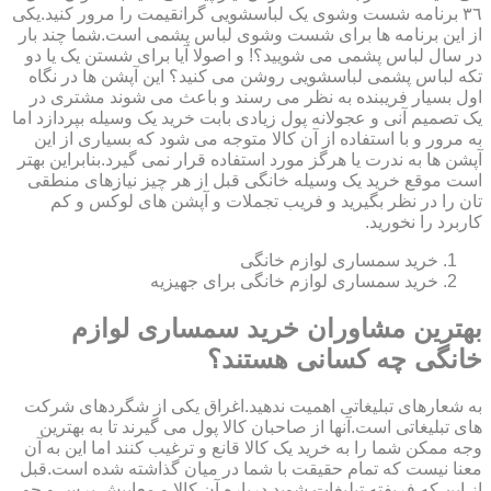
٣٦ برنامه شست وشوی یک لباسشویی گرانقیمت را مرور کنید.یکی
از این برنامه ها برای شست وشوی لباس پشمی است.شما چند بار
در سال لباس پشمی می شویید؟! و اصولا آیا برای شستن یک یا دو
تکه لباس پشمی لباسشویی روشن می کنید؟ این آپشن ها در نگاه
اول بسیار فریبنده به نظر می رسند و باعث می شوند مشتری در
یک تصمیم آنی و عجولانه پول زیادی بابت خرید یک وسیله بپردازد اما
به مرور و با استفاده از آن کالا متوجه می شود که بسیاری از این
آپشن ها به ندرت یا هرگز مورد استفاده قرار نمی گیرد.بنابراین بهتر
است موقع خرید یک وسیله خانگی قبل از هر چیز نیازهای منطقی
تان را در نظر بگیرید و فریب تجملات و آپشن های لوکس و کم
کاربرد را نخورید.
خرید سمساری لوازم خانگی
خرید سمساری لوازم خانگی برای جهیزیه
بهترین مشاوران خرید سمساری لوازم
خانگی چه کسانی هستند؟
به شعارهای تبلیغاتی اهمیت ندهید.اغراق یکی از شگردهای شرکت
های تبلیغاتی است.آنها از صاحبان کالا پول می گیرند تا به بهترین
وجه ممکن شما را به خرید یک کالا قانع و ترغیب کنند اما این به آن
معنا نیست که تمام حقیقت با شما در میان گذاشته شده است.قبل
از این که فریفته تبلیغات شوید درباره آن کالا و معایبش پرس و جو