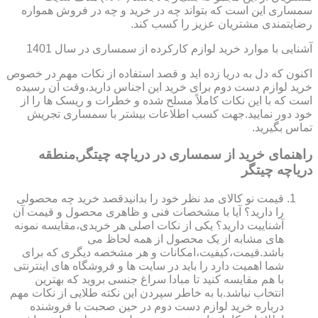
سمساری این است که بتواند چه در خرید و چه در فروش همواره
رضایتمندی مشتریان عزیز را کسب کند.
آشنایی با موارد خرید لوازم کارکرده از سمساری در سال 1401
اکنون که دل به دریا زده اید و قصد استفاده از نکات مهم در خصوص
خرید لوازم دست دوم برای خرید این اجناس دارید،وقت آن رسیده
است که با این نکات کاملاً مسلح شده و خطرات و ریسک ها را از
خود دور نمایید.جهت کسب اطلاعات بیشتر با سمساری تجریش
تماس بگیرید.
راهنمای خرید از سمساری در دریاچه چیتگر,منطقه
دریاچه چیتگر
قیمت نو کالای مد نظر خود را بدانیدقصد خرید چه محصولی
را دارید؟ آیا با مشخصات فنی و ظاهری محصول و قیمت آن
آشناییت دارید؟ یکی از نکات اصلی هر خریدی،مقایسه نمونه
های مشابه از یک محصول از همه لحاظ می
باشد.قیمت،کیفیت،امکانات و هر مشخصه دیگری که برای
شما اهمیت دارد را باید در سایت ها و فروشگاه های اینترنتی
با هم مقایسه کنید تا مبادا سراغ جنسی بروید که بهترین
انتخاب نباشد.با به خاطر سپردن این نکته طلایی از نکات مهم
درباره خرید لوازم دست دوم در حین صحبت با فروشنده