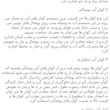
صدای زیاد و باد کم اشاره کرد.
۲-کولر آبی پوشالی
این نوع کولر ها جز قدیمی ترین سیستم کولر هلی آبی به شمار می
روند.در این سیستم آب به وسیله پمپ روی پوشال های چوبی می
ریزد و سبب خنک شدن هوای ورودی به کولر می شود.از جمله
مزایای این کولر ها می توان به مصرف مناسب نیروی
برق،دسترسی آسان به قطعات،قیمت مناسب و نصب آسان اشاره
کرد و از جمله معایب آن می توان به رسوب پوشال و نیاز به تعویض
آن ها،مصرف بالای آب و امکان ورود گرد و غبار به محیط اشاره
کرد.
۳-کولر آبی سلولزی
این کولر ها نمونه پیشرفته تری از کولر های آبی پوشالی هستند که
در آن ها به جای پوشال از پد های سلولزی استفاده می شود.استفاده
از پد سلولزی به جای پوشال سبب افزایش راندمان کاری
کولر،مصرف کم تر برق،جلوگیری از ورود گرد و غبار،خنک کنندگی
بیش تر،عدم ایجاد رسوب،طول عمر بیش تر پد ها و نیاز به تعویض
در دوره طولانی تر خواهد شد.از جمله معایب این کولر ها می توان
به انتشار بوی نا مطبوع از پد ها،در دسترس نبودن این کولر ها و
قیمت بالا به نسبت کولر های پوشالی استفاده کرد.
کولر آبی سلولزی