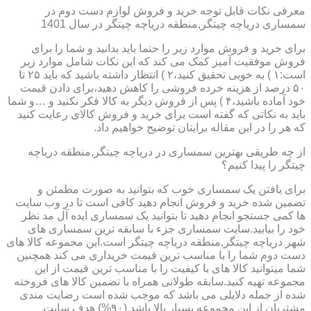
معرفی نکات قابل توجه خرید و فروش لوازم دست دوم در
سمساری دریاچه چیتگر,منطقه دریاچه چیتگر در سال 1401
برای خرید و فروش موارد زیر را حتما باید بدانید و شما را برای
فروش موفقیت آمیز کمک می کند که این نکات شامل موارد زیر
است:۱ ) به خوبی تحقیق کنید،۲ ) انتظار داشته باشید که باید ۲۵ تا
۵۰ درصد از هزینه خرده فروشی را کاهش دهید،برای دادن قیمت
خود آماده باشید،۴ ) پس از فروش دیگر به کالا فکر نکنید و …و شما
باید به نکاتی که گفته است برای خرید و فروش کالای رعایت کنید
که هر را در این مقاله برایتان توضیح خواهیم داد.
از چه طریقی بهترین سمساری در دریاچه چیتگر,منطقه دریاچه
چیتگر را پیدا کنیم؟
برای یافتن یک سمساری خوب که بتوانید به صورت مطمئن و
تضمین شده خرید و فروش انجام دهید کافی است تا در وب سایت
ها کمی جستجو انجام دهید تا بتوانید یک سمساری ایده آل مد نظر
خود را بیابید.سایت سمساری جزء با سابقه ترین سمساری های
شهر دریاچه چیتگر,منطقه دریاچه چیتگر است.این مجموعه کالا های
دست دوم شما را با مناسب ترین قیمت خریداری می کند همچنین
شما میتوانید کالا های با کیفیت را با مناسب ترین قیمت از این
مجموعه تهیه کنید.سابقه طولانی همراه با تضمین کالا های فروخته
شده از جمله دلایلی می باشد که موجب شده است رضایت مندی
مشتریان از این مجموعه بسیار بالا باشد (۹۰%) هدف سایت