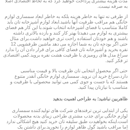
مدت هزینه بیشتری پرداخت خواهید کرد که به لحاظ اقتصادی اصلا
به صرفه نیست.
از طرفی نه تنها به خاطر هزینه بلکه به خاطر ابعاد سمساری لوازم
خانگی هم مراقب ظرفیت آنها باشید.ابعاد لوازم آشپزخانه تان باید
کاملا متناسب با فضای آشپزخانه انتخاب شوند.با این کار هم فضای
بیشتری به لوازم می دهیدتا بهتر کار کنند و بازده بالاتری داشته
باشند و هم خودتان استفاده راحت تری خواهید داشت.برای مثال
حتی اگر بودجه تان به شما اجازه می دهد ماشین ظرفشویی 12
نفره بخرید و آشپزخانه تان فضای کافی برای قرار دادن آن را ندارد
سراغ مدل های رومیزی با ظرفیت هشت نفره بروید.کمی اقتصادی
تر فکر کنید.
حتی اگر محصول انتخابی تان ظرفیت بالا و قیمت مناسبی
دارد،سراغ خرید آن نروید. سمساری لوازم خانگی آنقدر متنوع
هستند که با جست و جوی کمی می توانید محصولی با ظرفیت و
متناسب با نیازتان پیدا کنید.
ظاهربین نباشید؛ به طراحی اهمیت بدهید
یکی از ابتدایی ترین ترفندهای شرکت های تولیدکننده سمساری
لوازم خانگی برای جذب مشتری طراحی زیبای بدنه محصولات
است.اینکه بخواهیدت طبق سلیقه تان خرید کنید هیچ اشکالی ندارد
اما مراقب باشید گول ظاهر لوازم را نخورید.برای داشتن یک