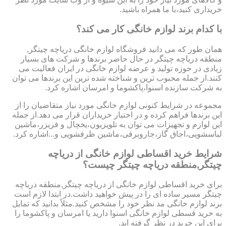
خریداری کنید،با ما همراه باشید.
با کدام برند لوازم خانگی کار می کند؟
همان طور که می دانید فروشگاه لوازم خانگی دریاچه چیتگر,
منطقه دریاچه چیتگر در حال حاضر برندها و شرکت های بسیار
زیادی در حوزه تولید و عرضه لوازم خانگی در ایران فعالیت می
کنند.از جمله محبوب ترین و شناخته شده ترین این برندها می توان
به شرکت سازنده اسنوا،پاکشوما و امرسان اشاره کرد.
مجموعه در شرایط کنونی لوازم خانگی مورد نیاز متقاضیان را از
این برندها فراهم کرده و در اختیار خریداران قرار می دهد.از جمله
این لوازم و تجهیزات می توان به تلویزیون،یخچال و فریزر،ماشین
لباسشویی،اجاق گاز،جاروبرقی،ماشین ظرفشویی و...اشاره کرد.
شرایط خرید اقساطی لوازم خانگی از دریاچه
چیتگر,منطقه دریاچه چیتگر چیست؟
برای خرید اقساطی لوازم خانگی از دریاچه چیتگر,منطقه دریاچه
چیتگر مسیر ساده ای را در پیش خواهید داشت.در ابتدا لازم است
برند لوازم خانگی مد نظر خود را مشخص کنید.مثلاً بدانید که تمایل
به خرید قسطی لوازم خانگی اسنوا دارید یا امرسان و پاکشوما را
برای این خرید در نظر گرفته اید.