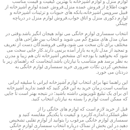
لوازم منزل و لوازم آشپزخانه با بهترین کیفیت و قیمت مناسب
جهت اطلاع از فروش عمده منزل,فروش عمده لوازم آشپزخانه از
قبیل سرویس آشپزخانه،بانکه های حبوبات و تزئینات آشپزخانه و
لوازم دکوری منزل و اتاق خواب,فروش لوازم منزل در دریاچه
چیتگر,
انتخاب سمساری لوازم خانگی می تواند هیجان انگیز باشد.وقتی در
میان مدل های متنوع گم می شوید و انتخاب بین طراحی های
مختلف برای تان سخت می شود،وقتی فروشندگان دست از تعریف
و تمجید از مدل تازه به بازار آمده برنمی دارند.کار جایی سخت می
شود که بخواهید با بودجه ای مشخص آشپزخانه تان هم زیبا و مدرن
به نظر برسد هم متناسب با نیازتان باشد.اینجاست که راهنمای زیر با
مشخص کردن نکات ضروری خرید سمساری لوازم خانگی به
دردتان می خورد.
این راهنما تنها برای انتخاب لوازم آشپزخانه ایرانی با سلیقه ایرانی
مناسب است.زمان خرید به این فکر کنید که قصد ندارید آشپزخانه
ای برای یک تبلیغ تلویزیونی داشته باشید؛ در نتیجه بهتر است تا جایی
که ممکن است لوازم را بسته به نیازتان انتخاب کنید.
قبل از خرید لازم است که لوازم های خانگی را از
نظرعملکرد،اندازه،کاربرد و کیفیت با یکدیگر مقایسه کنید و
سمساری لوازم خانگی مرغوب را بتوانید از لوازم تقلبی تشخیص
دهید.در این بخش از نمناک درباره انتخاب سمساری لوازم خانگی