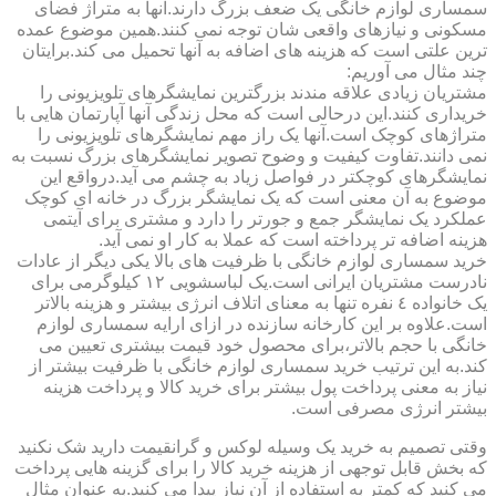
سمساری لوازم خانگی یک ضعف بزرگ دارند.آنها به متراژ فضای
مسکونی و نیازهای واقعی شان توجه نمی کنند.همین موضوع عمده
ترین علتی است که هزینه های اضافه به آنها تحمیل می کند.برایتان
چند مثال می آوریم:
مشتریان زیادی علاقه مندند بزرگترین نمایشگرهای تلویزیونی را
خریداری کنند.این درحالی است که محل زندگی آنها آپارتمان هایی با
متراژهای کوچک است.آنها یک راز مهم نمایشگرهای تلویزیونی را
نمی دانند.تفاوت کیفیت و وضوح تصویر نمایشگرهای بزرگ نسبت به
نمایشگرهای کوچکتر در فواصل زیاد به چشم می آید.درواقع این
موضوع به آن معنی است که یک نمایشگر بزرگ در خانه ای کوچک
عملکرد یک نمایشگر جمع و جورتر را دارد و مشتری برای آیتمی
هزینه اضافه تر پرداخته است که عملا به کار او نمی آید.
خرید سمساری لوازم خانگی با ظرفیت های بالا یکی دیگر از عادات
نادرست مشتریان ایرانی است.یک لباسشویی ١٢ کیلوگرمی برای
یک خانواده ٤ نفره تنها به معنای اتلاف انرژی بیشتر و هزینه بالاتر
است.علاوه بر این کارخانه سازنده در ازای ارایه سمساری لوازم
خانگی با حجم بالاتر،برای محصول خود قیمت بیشتری تعیین می
کند.به این ترتیب خرید سمساری لوازم خانگی با ظرفیت بیشتر از
نیاز به معنی پرداخت پول بیشتر برای خرید کالا و پرداخت هزینه
بیشتر انرژی مصرفی است.
وقتی تصمیم به خرید یک وسیله لوکس و گرانقیمت دارید شک نکنید
که بخش قابل توجهی از هزینه خرید کالا را برای گزینه هایی پرداخت
می کنید که کمتر به استفاده از آن نیاز پیدا می کنید.به عنوان مثال