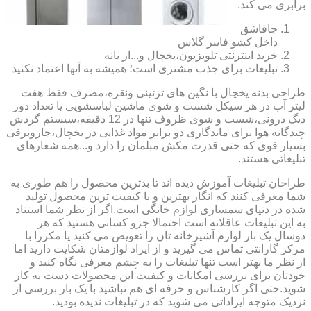
برابری می کند.
جاقاشق
داخل کشو فایبر گلاس
خرید اینترنتی تلویزیون،یخچال و...از بانه
تبلیغات برای جذب مشتری است؛ همیشه به آنها اعتماد نکنید
طراحی بدنه یخچال با نگین های تزئینی ونقره،مصرف فقط هفت
لیتر آب در هر سیکل شست و شوی ماشین لباسشویی یا تعداد دور
دیگ درونی،شست و شوی ظروف تنها در 12 دقیقه،سیستم گردش
چندگانه هوا برای ماندگاری دو برابر مواد غذایی در یخچال،جاروبرقی
بسیار قوی که حتی قدرت مکش مبلمان را دارد و...همه شعارهای
تبلیغاتی هستند.
طراحان تبلیغات آموزش دیده اند تا بدترین محصول را هم طوری به
شما معرفی کنند که انگار بهترین و با کیفیت ترین محصول تولید
شده در دنیای سمساری لوازم خانگی است.اگر از نظر شما استناد
به این تبلیغات عاقلانه است احتمالا جزو کسانی هستید که هر
دوسال یک بار لوازم آشپزخانه تان را تعویض می کنید یا مکررا با
مرکز گارانتی تماس می گیرید و از ایراد لوازمتان شکایت دارید اما
از نظر ما بهتر است تنها تبلیغات را به چشم معرفی نگاه کنید و
خودتان برای بررسی امکانات و کیفیت این محصولات دست به کار
شوید.حتی اگر کارشناس و حرفه ای هم نباشید با یک بار بررسی از
نزدیک متوجه ایراداتی می شوید که در تبلیغات ندیده بودید.