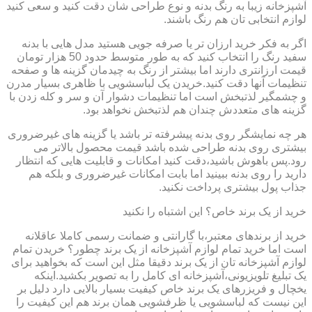
آشپزخانه زیبا به رنگ بدنه و نوع طراحی شان دقت کنید و سعی کنید
لوازم انتخابی تان هم رنگ باشند.
اگر به فکر خرید ارزان تر یا صرفه جویی هستید مدل هایی با بدنه
سفید رنگ را انتخاب کنید که به طور متوسط حدود 50 هزار تومان
قیمت ارزانتری دارند اما بیشتر از رنگ به چیدمان گزینه ها و صفحه
تنظیمات آنها دقت کنید.خریدن یک لباسشویی با ظاهری بسیار مدرن
و چشمگیر لذتبخش است اما تنظیمات دشوار آن و سر و کله زدن با
گزینه های متعددش چندان هم لذتبخش نخواهد بود.
هر چه نمایشگر روی بدنه پیشرفته تر باشد یا گزینه های غیرضروری
بیشتری روی بدنه طراحی شده باشد قیمت محصول بالاتر می
رود.پس باهوش باشید،دقت کنید امکانات و قابلیت هایی که انتظار
دارید را روی بدنه ببینید اما بابت امکانات غیرضروری و بلکه هم
جذاب پول بیشتری پرداخت نکنید.
خرید از یک برند خاص؟ این اشتباه را نکنید
خرید از برندهای معتبر،با گارانتی و ضمانت رسمی کاملا عاقلانه
است اما خرید تمام لوازم آشپزخانه از یک برند چطور؟ خریدن تمام
لوازم آشپزخانه تان از یک برند دقیقا مثل این است که بخواهید برای
یک تبلیغ تلویزیونی،آشپزخانه ای کامل را به تصویر بکشید.اینکه
یخچال و فریزرهای یک برند خاص کیفیت بسیار بالایی دارد دلیل بر
این نیست که لباسشویی یا ظرفشویی همان برند هم این کیفیت را