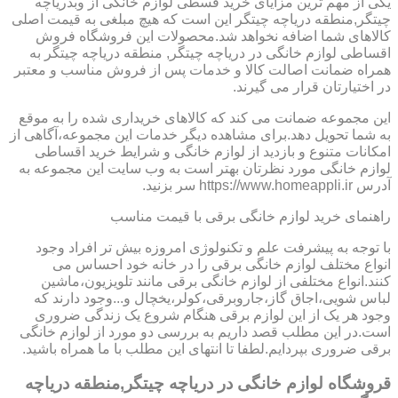
یکی از مهم ترین مزایای خرید قسطی لوازم خانگی از وبدریاچه
چیتگر,منطقه دریاچه چیتگر این است که هیچ مبلغی به قیمت اصلی
کالاهای شما اضافه نخواهد شد.محصولات این فروشگاه فروش
اقساطی لوازم خانگی در دریاچه چیتگر, منطقه دریاچه چیتگر به
همراه ضمانت اصالت کالا و خدمات پس از فروش مناسب و معتبر
در اختیارتان قرار می گیرند.
این مجموعه ضمانت می کند که کالاهای خریداری شده را به موقع
به شما تحویل دهد.برای مشاهده دیگر خدمات این مجموعه،آگاهی از
امکانات متنوع و بازدید از لوازم خانگی و شرایط خرید اقساطی
لوازم خانگی مورد نظرتان بهتر است به وب سایت این مجموعه به
آدرس https://www.homeappli.ir سر بزنید.
راهنمای خرید لوازم خانگی برقی با قیمت مناسب
با توجه به پیشرفت علم و تکنولوژی امروزه بیش تر افراد وجود
انواع مختلف لوازم خانگی برقی را در خانه خود احساس می
کنند.انواع مختلفی از لوازم خانگی برقی مانند تلویزیون،ماشین
لباس شویی،اجاق گاز،جاروبرقی،کولر،یخچال و...وجود دارند که
وجود هر یک از این لوازم برقی هنگام شروع یک زندگی ضروری
است.در این مطلب قصد داریم به بررسی دو مورد از لوازم خانگی
برقی ضروری بپردایم.لطفا تا انتهای این مطلب با ما همراه باشید.
قروشگاه لوازم خانگی در دریاچه چیتگر,منطقه دریاچه