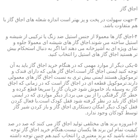
اجاق گاز
۳-جهت سهولت در پخت و پز بهتر است اندازه شعله های اجاق گاز با
هم متفاوت باشد.
۴-اجاق گاز ها معمولا از جنس استیل ضد زنگ یا ترکیبی از شیشه و
استیل ساخته می شوند.اجاق گاز های شیشه ای معمولا جلوه و
نمای ویژه ای به آشپزخانه می دهند اما اگر به دنبال استحکام بیش
تر هستید اجاق گاز های استیل را انتخاب کنید.
۵-یکی دیگر از موارد مهمی که در هنگام خرید اجاق گاز باید به آن
توجه کنید ایمنی اجاق گاز است.اجاق گاز هایی که دارای فندک و
ترموکوپل هستند ایمنی بیش تری به نسبت اجاق گاز های معمولی
دارند.ترموکوپل قطعه ای در اجاق گاز است که در زمانی که اجاق
گاز به وسیله باد خاموش شود جریان گاز را سریعا قطع کرده و
خطر گاز گرفتگی را از بین می برد.از دیگر مواردی که در ایمنی
اجاق گاز باید در نظر گرفته شود قفل کودک است.با فعال کردن
قفل کودک دیگر امکان دستکاری اجاق گاز و باز کردن شیر گاز
توسط کودکان وجود ندارد.
۶-امروزه برند های مختلفی تولید اجاق گاز می کنند که صد در صد
کیفیت تمام این برند ها یکسان نیست.هنگام خرید اجاق گاز توجه
داشته باشید که برند معتبری را انتخاب کنید.هم چنین توجه داشته