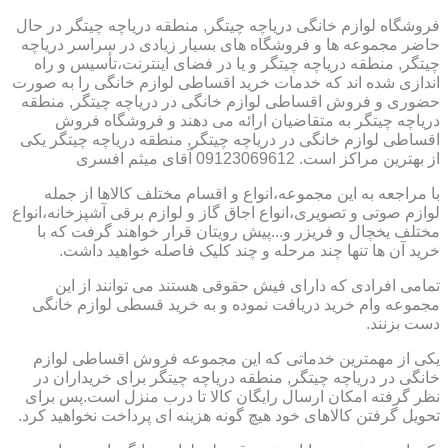
فروشگاه لوازم خانگی دریاچه چیتگر, منطقه دریاچه چیتگر در حال
حاضر مجموعه ها و فروشگاه های بسیار زیادی در سراسر دریاچه
چیتگر, منطقه دریاچه چیتگر و یا در فضای اینترنت،تأسیس و راه
اندازی شده اند که خدمات خرید اقساطی لوازم خانگی را به صورت
حضوری و فروش اقساطی لوازم خانگی در دریاچه چیتگر, منطقه
دریاچه چیتگر به متقاضیان ارائه می دهند و فروشگاه فروش
اقساطی لوازم خانگی در دریاچه چیتگر, منطقه دریاچه چیتگر یکی
از بهترین مراکز است. 09123069612 آقای میثم افسری
با مراجعه به این مجموعه،انواع و اقسام مختلف کالاها از جمله
لوازم صوتی و تصویری،انواع اجاق گاز و لوازم برقی آشپزخانه،انواع
مختلف یخچال و فریزر و...پیش رویتان قرار خواهند گرفت که با
خرید آن ها تنها چند مرحله و چند کلیک فاصله خواهید داشت.
تمامی افرادی که دارای فیش حقوقی هستند می توانند از این
مجموعه وام خرید دریافت نموده و به خرید قسطی لوازم خانگی
دست بزنند.
یکی از مهمترین خدماتی که این مجموعه فروش اقساطی لوازم
خانگی در دریاچه چیتگر, منطقه دریاچه چیتگر برای خریداران در
نظر گرفته امکان ارسال رایگان کالا تا درب منزل است.پس برای
تحویل گرفتن کالاهای خود هیچ گونه هزینه ای پرداخت نخواهید کرد.