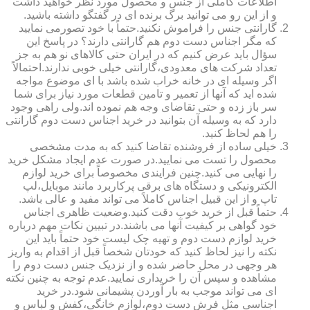
اطلاعات کاملی از جنس و محصول مورد نظر خواهید داشت
و از این رو می توانید برگ برنده ای در گفتگو داشته باشید.
گارانتی جنس را فراموش نکنید.حتماً با خود تصورمی نمایید
که مگر اجناس دست دوم هم گارانتی دارند؟ در پاسخ این
سؤال باید عرض کنیم که در ایران حتی کالاهای نو هم به جز
تعداد شرکت های معدودی،گارانتی خیلی خوبی ندارند.احتمالاً
اگر وسیله ای در خانه خراب شده باشد با ای موضوع مواجه
شده اید که آنها از تعمیر و تامین قطعات مورد نیاز برای شما
سر باز زده و حتی تقاضای وجه هم نموده اند.ولی راهی وجود
دارد که به وسیله آن بتوانید در خرید اجناس دست دوم گارانتی
را هم لحاظ کنید.
خیلی ساده از فروشنده تقاضا کنید که به مدت مشخصی
محصول را تست می نمایید.در صورت عدم ایجاد مشکل خرید
را نهایی می کنید.چنین فرایندی مخصوصاً برای خرید لوازم
الکترونیکی و دستگاه های برقی پرکاربرد مانند موبایل،لپ
تاپ و از این قبیل اجناس کاملاً می تواند مفید و عالی باشد.
حتماً قبل از خرید خوب دقت کنید.وضعیت ظاهری اجناس
خود گواهی بر کیفیت آنها می باشند.در تبیین نکات مهم درباره
خرید لوازم دست دوم و تهیه چک لیست خود حتماً باید این
نکته را نیز لحاظ کنید که خودتان شخصاً قبل از اقدام به واریز
هر وجهی در محل حاضر شده و از نزدیک جنس دست دوم را
مشاهده و سپس آن را خریداری نمایید.عدم توجه به چنین نکته
ای می تواند موجب به بار آوردن پشیمانی شود.در خرید
اجناسی مثل فرش دست دوم،لوازم خانگی،کفش و لباس و