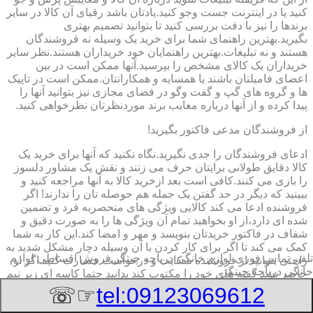
کنید یا در اینترنت جست وجو کنید.یادتان باشد رقبای آن کالا در سایر
برندها را نیز با دقت بررسی کنید تا بتوانید تصمیم بهتری
بگیرید.بهترین راهنمای شما برای خرید یک وسیله نه فروشندگان
هستند و نه تبلیغات.بهترین راهنمایان خود خریداران هستند.نظر سایر
خریداران یک کالای مشخص را بپرسید.آنها ممکن است در بین
اعضای فامیلتان باشند یا همسایه و همکارانتان.ممکن است در تاپیک
ها و گروه های گپ و گفت وگو در فضای مجازی نیز بتوانید آنها را
پیدا کرده و از آنها درباره معایب برند موردنظرتان نظرخواهی کنید.
از فروشندگان مدعی فاکتور بگیرید!
ادعای فروشندگان را جدی نگیرید.نگاه نکنید که آنها برای خرید یک
کالا دقایق طولانی برایتان حرف می زنند و نقش یک مشاور دلسوز
را بازی می کنند.کافی است بعد ازخرید کالا به آنها مراجعه کنید و
ببینید که دیگر در حد گفتن یک جمله هم حوصله تان را ندارند! اگر
فروشنده ادعا می کند کالایی ویژگی های منحصربه فرد و تضمین
شده ای دارد،از او بخواهید تمام آن ویژگی ها را به صورت دقیق و
شفاف در فاکتور خریدتان بنویسد و مهر و امضا کند.این کار به شما
کمک می کند تا اگر برای کار کردن با آن وسیله دچار مشکل شدید به
تلفن تماس فوری
لوازم خانگی دریاچه چیتگر,فروش اقساطی لوازم
راحتی بتوانید از فروشنده شکایت و درخواست خسارت کنید.اگر او
خانگی دریاچه چیتگر
حاضر نشد گفته های خود را مکتوب کند بدانید حتما کاسه ای زیر نیم
کاسه است.این گزینه به ویژه درباره خرید سمساری لوازم خانگی
☞☏
tel:09123069612
بزرگ و با قیمت بیشتر می تواند برای شما بسیار تعیین کننده باشد.