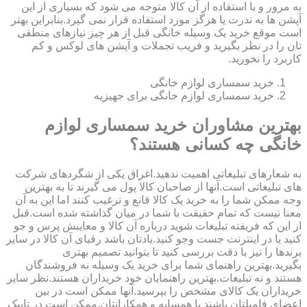
به مرور و با استفاده از آن کالا متوجه می شود که بسیاری از این
آپشن ها به ندرت یا هرگز مورد استفاده قرار نمی گیرد.بنابراین بهتر
است موقع خرید یک وسیله خانگی قبل از هر چیز نیازهای منطقی
تان را در نظر بگیرید و فریب تجملات و آپشن های لوکس و کم
کاربرد را نخورید.
خرید سمساری لوازم خانگی
خرید سمساری لوازم خانگی برای جهیزیه
بهترین مشاوران خرید سمساری لوازم
خانگی چه کسانی هستند؟
به شعارهای تبلیغاتی اهمیت ندهید.اغراق یکی از شگردهای شرکت
های تبلیغاتی است.آنها از صاحبان کالا پول می گیرند تا به بهترین
وجه ممکن شما را به خرید یک کالا قانع و ترغیب کنند اما این به آن
معنا نیست که تمام حقیقت با شما در میان گذاشته شده است.قبل
از این که فریفته تبلیغات شوید درباره آن کالا و معایبش پرس و جو
کنید یا در اینترنت جست وجو کنید.یادتان باشد رقبای آن کالا در سایر
برندها را نیز با دقت بررسی کنید تا بتوانید تصمیم بهتری
بگیرید.بهترین راهنمای شما برای خرید یک وسیله نه فروشندگان
هستند و نه تبلیغات.بهترین راهنمایان خود خریداران هستند.نظر سایر
خریداران یک کالای مشخص را بپرسید.آنها ممکن است در بین
اعضای فامیلتان باشند یا همسایه و همکارانتان.ممکن است در تاپیک