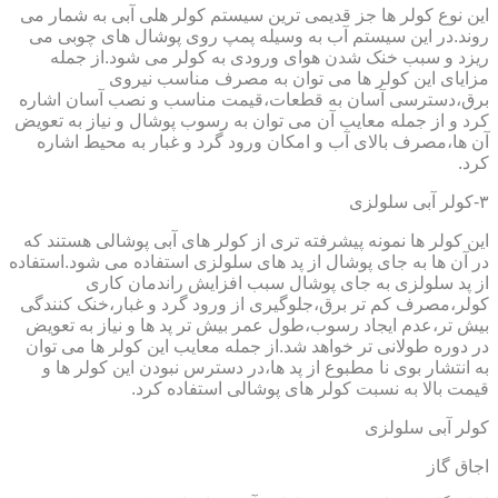
این نوع کولر ها جز قدیمی ترین سیستم کولر هلی آبی به شمار می
روند.در این سیستم آب به وسیله پمپ روی پوشال های چوبی می
ریزد و سبب خنک شدن هوای ورودی به کولر می شود.از جمله
مزایای این کولر ها می توان به مصرف مناسب نیروی
برق،دسترسی آسان به قطعات،قیمت مناسب و نصب آسان اشاره
کرد و از جمله معایب آن می توان به رسوب پوشال و نیاز به تعویض
آن ها،مصرف بالای آب و امکان ورود گرد و غبار به محیط اشاره
کرد.
۳-کولر آبی سلولزی
این کولر ها نمونه پیشرفته تری از کولر های آبی پوشالی هستند که
در آن ها به جای پوشال از پد های سلولزی استفاده می شود.استفاده
از پد سلولزی به جای پوشال سبب افزایش راندمان کاری
کولر،مصرف کم تر برق،جلوگیری از ورود گرد و غبار،خنک کنندگی
بیش تر،عدم ایجاد رسوب،طول عمر بیش تر پد ها و نیاز به تعویض
در دوره طولانی تر خواهد شد.از جمله معایب این کولر ها می توان
به انتشار بوی نا مطبوع از پد ها،در دسترس نبودن این کولر ها و
قیمت بالا به نسبت کولر های پوشالی استفاده کرد.
کولر آبی سلولزی
اجاق گاز