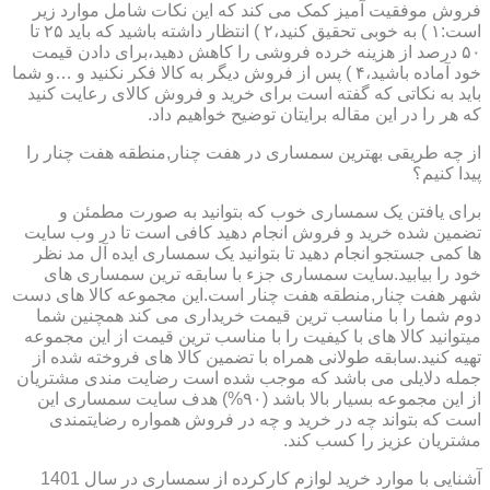
فروش موفقیت آمیز کمک می کند که این نکات شامل موارد زیر
است:۱ ) به خوبی تحقیق کنید،۲ ) انتظار داشته باشید که باید ۲۵ تا
۵۰ درصد از هزینه خرده فروشی را کاهش دهید،برای دادن قیمت
خود آماده باشید،۴ ) پس از فروش دیگر به کالا فکر نکنید و …و شما
باید به نکاتی که گفته است برای خرید و فروش کالای رعایت کنید
که هر را در این مقاله برایتان توضیح خواهیم داد.
از چه طریقی بهترین سمساری در هفت چنار,منطقه هفت چنار را
پیدا کنیم؟
برای یافتن یک سمساری خوب که بتوانید به صورت مطمئن و
تضمین شده خرید و فروش انجام دهید کافی است تا در وب سایت
ها کمی جستجو انجام دهید تا بتوانید یک سمساری ایده آل مد نظر
خود را بیابید.سایت سمساری جزء با سابقه ترین سمساری های
شهر هفت چنار,منطقه هفت چنار است.این مجموعه کالا های دست
دوم شما را با مناسب ترین قیمت خریداری می کند همچنین شما
میتوانید کالا های با کیفیت را با مناسب ترین قیمت از این مجموعه
تهیه کنید.سابقه طولانی همراه با تضمین کالا های فروخته شده از
جمله دلایلی می باشد که موجب شده است رضایت مندی مشتریان
از این مجموعه بسیار بالا باشد (۹۰%) هدف سایت سمساری این
است که بتواند چه در خرید و چه در فروش همواره رضایتمندی
مشتریان عزیز را کسب کند.
آشنایی با موارد خرید لوازم کارکرده از سمساری در سال 1401