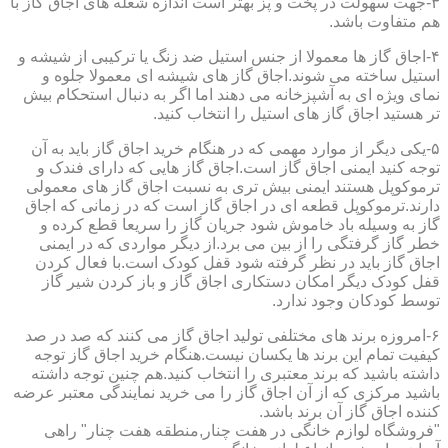
۳-جهت سهولت در پخت و پز بهتر است اندازه شعله های اجاق گاز با
هم متفاوت باشد.
۴-اجاق گاز ها معمولا از جنس استیل ضد زنگ یا ترکیبی از شیشه و
استیل ساخته می شوند.اجاق گاز های شیشه ای معمولا جلوه و
نمای ویژه ای به آشپزخانه می دهند اما اگر به دنبال استحکام بیش
تر هستید اجاق گاز های استیل را انتخاب کنید.
۵-یکی دیگر از موارد مهمی که در هنگام خرید اجاق گاز باید به آن
توجه کنید ایمنی اجاق گاز است.اجاق گاز هایی که دارای فندک و
ترموکوپل هستند ایمنی بیش تری به نسبت اجاق گاز های معمولی
دارند.ترموکوپل قطعه ای در اجاق گاز است که در زمانی که اجاق
گاز به وسیله باد خاموش شود جریان گاز را سریعا قطع کرده و
خطر گاز گرفتگی را از بین می برد.از دیگر مواردی که در ایمنی
اجاق گاز باید در نظر گرفته شود قفل کودک است.با فعال کردن
قفل کودک دیگر امکان دستکاری اجاق گاز و باز کردن شیر گاز
توسط کودکان وجود ندارد.
۶-امروزه برند های مختلفی تولید اجاق گاز می کنند که صد در صد
کیفیت تمام این برند ها یکسان نیست.هنگام خرید اجاق گاز توجه
داشته باشید که برند معتبری را انتخاب کنید.هم چنین توجه داشته
باشید مرکزی که از آن اجاق گاز را می خرید نمایندگی معتبر عرضه
کننده اجاق گاز آن برند باشد.
"فروشگاه لوازم خانگی در هفت چنار,منطقه هفت چنار" راهی