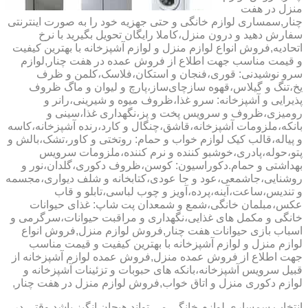
منزل در هفت
چنار,سمساری لوازم خانگی و حتی جهزیه خود را به صورت اینترنتی
سفارش دهید و درون منزل،کاملا رایگان تحویل بگیرید با نرخ
اتحادیه,فروش انواع لوازم منزل و لوازم آشپزخانه با بهترین کیفیت
و قیمت مناسب جهت اطلاع از فروش عمده در هفت چنار,لوازم
سرو نوشیدنی: قوری،فنجان و استکان،فلاسک،کلمن و ظرف
یخ،تنگ و گیلاس،قهوه سازچای‌ساز،پارچ و لیوان و ماگ ظروف
پذیرایی و آشپزخانه: سرو غذا،ظروف میوه و شیرینی،رانر و
رومیزی،ظروف و سرویس پخت و پز،نگهداری غذا،سینی و
بانکه،ملزومات آشپزخانه،قاشق،چنگال و کارد،رنده آشپزخانه،کاسه
و پیاله،قالب کیک لوازم خواب و حمام: روتختی و کاور،تشک،بالش و
پتو،حوله،پادری،خوشبو کننده و نرم کننده،ملزومات سرویس
بهداشتی و حمام.دکوراسیون: کوسن،ظروف دکوری،گلدان،نور و
روشنایی،جاشمعی،عود و جا عودی،کتابخانه و شلف دیواری،مجسمه
و تندیس،ساعت،آینه،پرده،آویز و چوب لباسی،تابلو و قاب
عکس،مبلمان خانگی،شمع و شمعدان پت شاپ: غذای حیوانات
خانگی و مکمل های غذایی،نگهداری و مراقبت حیوانات،سرگرمی و
اسباب بازی حیوانات هفت چنار,فروش لوازم منزل,فروش انواع
لوازم منزل و لوازم آشپزخانه با بهترین کیفیت و قیمت مناسب
جهت اطلاع از فروش عمده منزل,فروش عمده لوازم آشپزخانه از
قبیل سرویس آشپزخانه،بانکه های حبوبات و تزئینات آشپزخانه و
لوازم دکوری منزل و اتاق خواب,فروش لوازم منزل در هفت چنار,
انتخاب سمساری لوازم خانگی می تواند هیجان انگیز باشد.وقتی در