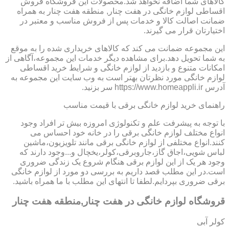
کالاهای شما اضافه نخواهد شد.محصولات این فروشگاه فروش
اقساطی لوازم خانگی در هفت چنار, منطقه هفت چنار به همراه
ضمانت اصالت کالا و خدمات پس از فروش مناسب و معتبر در
اختیارتان قرار می گیرند.
این مجموعه ضمانت می کند که کالاهای خریداری شده را به موقع
به شما تحویل دهد.برای مشاهده دیگر خدمات این مجموعه،آگاهی از
امکانات متنوع و بازدید از لوازم خانگی و شرایط خرید اقساطی
لوازم خانگی مورد نظرتان بهتر است به وب سایت این مجموعه به
آدرس https://www.homeappli.ir سر بزنید.
راهنمای خرید لوازم خانگی برقی با قیمت مناسب
با توجه به پیشرفت علم و تکنولوژی امروزه بیش تر افراد وجود
انواع مختلف لوازم خانگی برقی را در خانه خود احساس می
کنند.انواع مختلفی از لوازم خانگی برقی مانند تلویزیون،ماشین
لباس شویی،اجاق گاز،جاروبرقی،کولر،یخچال و...وجود دارند که
وجود هر یک از این لوازم برقی هنگام شروع یک زندگی ضروری
است.در این مطلب قصد داریم به بررسی دو مورد از لوازم خانگی
برقی ضروری بپردایم.لطفا تا انتهای این مطلب با ما همراه باشید.
قروشگاه لوازم خانگی در هفت چنار,منطقه هفت چنار
کولر آبی