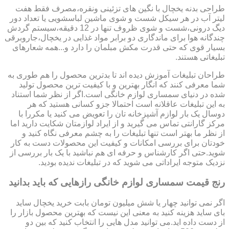
طراحی بدنه یخچال با نگین های تزئینی ونقره،مصرف فقط هفت
لیتر آب در هر سیکل شست و شوی ماشین لباسشویی یا تعداد دور
دیگ درونی،شست و شوی ظروف تنها در 12 دقیقه،سیستم گردش
چندگانه هوا برای ماندگاری دو برابر مواد غذایی در یخچال،جاروبرقی
بسیار قوی که حتی قدرت مکش مبلمان را دارد و...همه شعارهای
تبلیغاتی هستند.
طراحان تبلیغات آموزش دیده اند تا بدترین محصول را هم طوری به
شما معرفی کنند که انگار بهترین و با کیفیت ترین محصول تولید
شده در دنیای سمساری لوازم خانگی است.اگر از نظر شما استناد
به این تبلیغات عاقلانه است احتمالا جزو کسانی هستید که هر
دوسال یک بار لوازم آشپزخانه تان را تعویض می کنید یا مکررا با
مرکز گارانتی تماس می گیرید و از ایراد لوازمتان شکایت دارید اما
از نظر ما بهتر است تنها تبلیغات را به چشم معرفی نگاه کنید و
خودتان برای بررسی امکانات و کیفیت این محصولات دست به کار
شوید.حتی اگر کارشناس و حرفه ای هم نباشید با یک بار بررسی از
نزدیک متوجه ایراداتی می شوید که در تبلیغات ندیده بودید.
رنج قیمت سمساری لوازم خانگی رازهایی که باید بدانید
اگر نمی توانید چهار یا شش میلیون تومان بابت خرید یخچال ساید
بای ساید هزینه کنید به معنی این نیست که بهترین محصول بازار را
از دست داده اید.می توانید مدل هایی را انتخاب کنید که بین دو