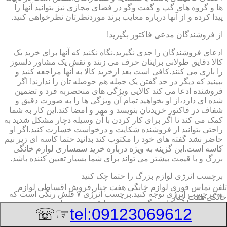
ها و گروه های گپ و گفت وگو در فضای مجازی نیز بتوانید آنها را
پیدا کرده و از آنها درباره معایب برند موردنظرتان نظرخواهی کنید.
از فروشندگان مدعی فاکتور بگیرید!
ادعای فروشندگان را جدی نگیرید.نگاه نکنید که آنها برای خرید یک
کالا دقایق طولانی برایتان حرف می زنند و نقش یک مشاور دلسوز
را بازی می کنند.کافی است بعد ازخرید کالا به آنها مراجعه کنید و
ببینید که دیگر در حد گفتن یک جمله هم حوصله تان را ندارند! اگر
فروشنده ادعا می کند کالایی ویژگی های منحصربه فرد و تضمین
شده ای دارد،از او بخواهید تمام آن ویژگی ها را به صورت دقیق و
شفاف در فاکتور خریدتان بنویسد و مهر و امضا کند.این کار به شما
کمک می کند تا اگر برای کار کردن با آن وسیله دچار مشکل شدید به
راحتی بتوانید از فروشنده شکایت و درخواست خسارت کنید.اگر او
حاضر نشد گفته های خود را مکتوب کند بدانید حتما کاسه ای زیر نیم
کاسه است.این گزینه به ویژه درباره خرید سمساری لوازم خانگی
بزرگ و با قیمت بیشتر می تواند برای شما بسیار تعیین کننده باشد.
برچسب انرژی لوازم بزرگ را حتما چک کنید
تلفن تماس فوری
لوازم خانگی هفت چنار,فروش اقساطی لوازم
به برچسب انرژی توجه کنید.برچسب انرژی ٧ فلش رنگی است که
خانگی هفت چنار
به ترتیب طیف های رنگی سبز تیره تا قرمز تیره را در بر می
☞☏
tel:09123069612
گیرد.این فلش ها با حروف لاتین A تا G ردیف گذاری شده اند.فلش
A که به رنگ سبز تیره است معرف کمترین میزان مصرف انرژی و