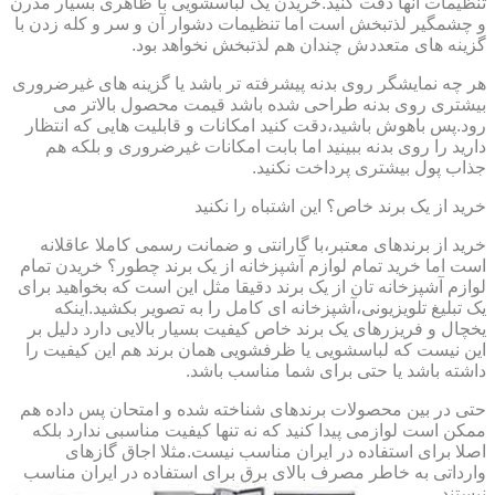
تنظیمات آنها دقت کنید.خریدن یک لباسشویی با ظاهری بسیار مدرن
و چشمگیر لذتبخش است اما تنظیمات دشوار آن و سر و کله زدن با
گزینه های متعددش چندان هم لذتبخش نخواهد بود.
هر چه نمایشگر روی بدنه پیشرفته تر باشد یا گزینه های غیرضروری
بیشتری روی بدنه طراحی شده باشد قیمت محصول بالاتر می
رود.پس باهوش باشید،دقت کنید امکانات و قابلیت هایی که انتظار
دارید را روی بدنه ببینید اما بابت امکانات غیرضروری و بلکه هم
جذاب پول بیشتری پرداخت نکنید.
خرید از یک برند خاص؟ این اشتباه را نکنید
خرید از برندهای معتبر،با گارانتی و ضمانت رسمی کاملا عاقلانه
است اما خرید تمام لوازم آشپزخانه از یک برند چطور؟ خریدن تمام
لوازم آشپزخانه تان از یک برند دقیقا مثل این است که بخواهید برای
یک تبلیغ تلویزیونی،آشپزخانه ای کامل را به تصویر بکشید.اینکه
یخچال و فریزرهای یک برند خاص کیفیت بسیار بالایی دارد دلیل بر
این نیست که لباسشویی یا ظرفشویی همان برند هم این کیفیت را
داشته باشد یا حتی برای شما مناسب باشد.
حتی در بین محصولات برندهای شناخته شده و امتحان پس داده هم
ممکن است لوازمی پیدا کنید که نه تنها کیفیت مناسبی ندارد بلکه
اصلا برای استفاده در ایران مناسب نیست.مثلا اجاق گازهای
وارداتی به خاطر مصرف بالای برق برای استفاده در ایران مناسب
نیستند.