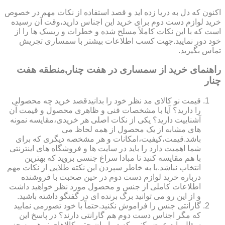
اکنون که دل به دریا زده اید و قصد استفاده از نکات مهم در خصوص
خرید لوازم دست دوم برای خرید این اجناس دارید،وقت آن رسیده
است که با این نکات کاملاً مسلح شده و خطرات و ریسک ها را از
خود دور نمایید.جهت کسب اطلاعات بیشتر با سمساری تجریش
تماس بگیرید.
راهنمای خرید از سمساری در هفت چنار,منطقه هفت
چنار
قیمت نو کالای مد نظر خود را بدانیدقصد خرید چه محصولی
را دارید؟ آیا با مشخصات فنی و ظاهری محصول و قیمت آن
آشناییت دارید؟ یکی از نکات اصلی هر خریدی،مقایسه نمونه
های مشابه از یک محصول از همه لحاظ می
باشد.قیمت،کیفیت،امکانات و هر مشخصه دیگری که برای
شما اهمیت دارد را باید در سایت ها و فروشگاه های اینترنتی
با هم مقایسه کنید تا مبادا سراغ جنسی بروید که بهترین
انتخاب نباشد.با به خاطر سپردن این نکته طلایی از نکات مهم
درباره خرید لوازم دست دوم در حین صحبت با فروشنده
اطلاعات کاملی از جنس و محصول مورد نظر خواهید داشت
و از این رو می توانید برگ برنده ای در گفتگو داشته باشید.
گارانتی جنس را فراموش نکنید.حتماً با خود تصورمی نمایید
که مگر اجناس دست دوم هم گارانتی دارند؟ در پاسخ این
سؤال باید عرض کنیم که در ایران حتی کالاهای نو هم به جز