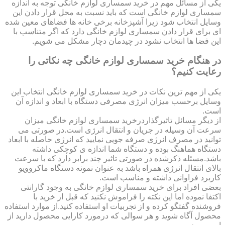
یکی از مسائل مهم در خرید سمساری لوازم خانگی توجه به اندازه
سمساری لوازم خانگی است که باید نسبت به محل قرار دادن این
وسایل انتخاب شود زیرا آشپزخانه برخی خانه ها فضاهای معین شده
ای برای قرار دادن سمساری لوازم خانگی دارد که اگر متناسب با
این فضا ها انتخاب نشود در چیدمان دچار مشکل می شویم.
در هنگام خرید سمساری لوازم خانگی چه نکاتی را
رعایت کنیم؟
یکی از مهم ترین نکات در خرید سمساری لوازم خانگی انتخاب این
وسایل برحسب میزان انرژی مصرفی دستگاه با ابعاد و اندازه آن
است.
از دیگر مسائل تاثیرگذاردرخرید سمساری لوازم خانگی میزان
سرعت آن وسیله در جریان و انتقال انرژی است.در صورتی می
توانید در مصرف انرژی صرفه جویی نمایید که انرژی حاصله با ابعاد
دستگاه هماهنگ بوده و دستگاه شما اندازه ی کوچکی داشته
باشد.مسئله ذکرشده در صورتی تاثیر چند برابر دارد که با سرعت
بالای انتقال انرژی همراه باشد به عنوان نمونه دستگاه ماکروویو
کاربرد فراوانی داشته و مناسب است.
بعضی افراد برای خرید سمساری لوازم خانگی به وجود گارانتی
اکتفا نموده اما این نکته را فراموش نکنید که قبل از خرید با
فروشنده گفتگو کرده و از تجربیات او استفاده کنید.از موارد استفاده
محصول آگاه شوید و هر سوالی که درمورد کارایی محصول دارید از