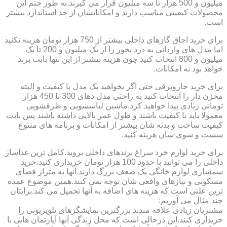
میلیون و 500 هزار تا سه میلیون قرار می گیرند.به طور حتم این
محصولات کیفیتی مناسب دارند و امکاناتشان از حد استاندارد بیشتر
است.
برای خرید اجاق گازهای داخلی بیشتر از 750 هزار تومان هزینه نکنید
اما مدل های وارداتی به درد بخور را از یک میلیون و 200 تا یک
میلیون و 800 انتخاب کنید چون هزینه بیشتر از این تنها بابت برند
خواهد بود نه امکانات.
برای خرید جاروبرقی حتی اگر بخواهید یک مدل با کیفیت و البته
مخزن دار را انتخاب کنید به راحتی مدل دهای 300 تا 450 هزار
تومانی زیادی پیدا خواهید کرد.ماشین لباسشویی و ظرفشویی
معمولا باید با کیفیت باشند و طول عمر بالایی داشته باشند پس بابت
کیفیت ساخت و بدنه شان بیشتر از امکانات و برنامه های متنوع
شست و شوی شان هزینه کنید.
برای خرید لوازم خرد سراغ برندهای داخلی بروید.کامل ترین غذاساز
داخلی را می توانید با حدود 100 هزار تومان خریداری کنید.خرید
سمساری لوازم خانگی یک ضعف بزرگ دارند.آنها به متراژ فضای
مسکونی و نیازهای واقعی شان توجه نمی کنند.همین موضوع عمده
ترین علتی است که هزینه های اضافه به آنها تحمیل می کند.برایتان
چند مثال می آوریم:
مشتریان زیادی علاقه مندند بزرگترین نمایشگرهای تلویزیونی را
خریداری کنند.این درحالی است که محل زندگی آنها آپارتمان هایی با