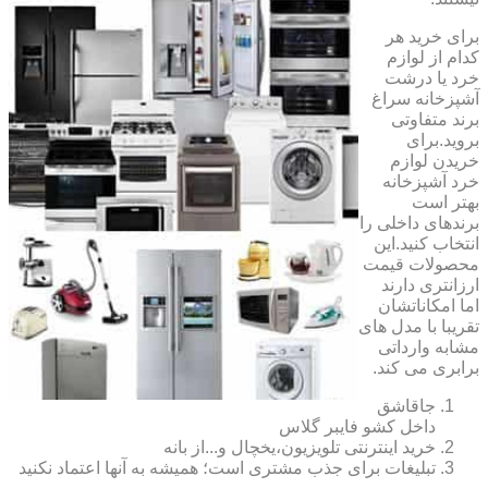
برای خرید هر
کدام از لوازم
خرد یا درشت
آشپزخانه سراغ
برند متفاوتی
بروید.برای
خریدن لوازم
خرد آشپزخانه
بهتر است
برندهای داخلی را
انتخاب کنید.این
محصولات قیمت
ارزانتری دارند
اما امکاناتشان
تقریبا با مدل های
مشابه وارداتی
برابری می کند.
جاقاشق
داخل کشو فایبر گلاس
خرید اینترنتی تلویزیون،یخچال و...از بانه
تبلیغات برای جذب مشتری است؛ همیشه به آنها اعتماد نکنید