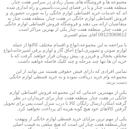
مجموعه ها و فروشگاه های بسیار زیادی در سراسر هفت چنار,
منطقه هفت چنار و یا در فضای اینترنت،تأسیس و راه اندازی شده
اند که خدمات خرید اقساطی لوازم خانگی را به صورت حضوری و
فروش اقساطی لوازم خانگی در هفت چنار, منطقه هفت چنار به
متقاضیان ارائه می دهند و فروشگاه فروش اقساطی لوازم خانگی
در هفت چنار, منطقه هفت چنار یکی از بهترین مراکز است.
09123069612 آقای میثم افسری
با مراجعه به این مجموعه،انواع و اقسام مختلف کالاها از جمله
لوازم صوتی و تصویری،انواع اجاق گاز و لوازم برقی آشپزخانه،انواع
مختلف یخچال و فریزر و...پیش رویتان قرار خواهند گرفت که با
خرید آن ها تنها چند مرحله و چند کلیک فاصله خواهید داشت.
تمامی افرادی که دارای فیش حقوقی هستند می توانند از این
مجموعه وام خرید دریافت نموده و به خرید قسطی لوازم خانگی
دست بزنند.
یکی از مهمترین خدماتی که این مجموعه فروش اقساطی لوازم
خانگی در هفت چنار, منطقه هفت چنار برای خریداران در نظر
گرفته امکان ارسال رایگان کالا تا درب منزل است.پس برای تحویل
گرفتن کالاهای خود هیچ گونه هزینه ای پرداخت نخواهید کرد.
یکی از مهم ترین مزایای خرید قسطی لوازم خانگی از وبهفت
چنار,منطقه هفت چنار این است که هیچ مبلغی به قیمت اصلی