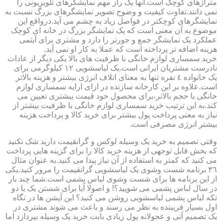
متراژهای کوچک است.آنها یک راز مهم نمایشگرهای تلویزیونی را
نمی دانند.تفاوت کیفیت و وضوح تصویر نمایشگرهای بزرگ نسبت به
نمایشگرهای کوچکتر در فواصل زیاد به چشم می آید.درواقع این
موضوع به آن معنی است که یک نمایشگر بزرگ در خانه ای کوچک
عملکرد یک نمایشگر جمع و جورتر را دارد و مشتری برای آیتمی
هزینه اضافه تر پرداخته است که عملا به کار او نمی آید.
خرید سمساری لوازم خانگی با ظرفیت های بالا یکی دیگر از عادات
نادرست مشتریان ایرانی است.یک لباسشویی ١٢ کیلوگرمی برای
یک خانواده ٤ نفره تنها به معنای اتلاف انرژی بیشتر و هزینه بالاتر
است.علاوه بر این کارخانه سازنده در ازای ارایه سمساری لوازم
خانگی با حجم بالاتر،برای محصول خود قیمت بیشتری تعیین می
کند.به این ترتیب خرید سمساری لوازم خانگی با ظرفیت بیشتر از
نیاز به معنی پرداخت پول بیشتر برای خرید کالا و پرداخت هزینه
بیشتر انرژی مصرفی است.
وقتی تصمیم به خرید یک وسیله لوکس و گرانقیمت دارید شک نکنید
که بخش قابل توجهی از هزینه خرید کالا را برای گزینه هایی پرداخت
می کنید که کمتر به استفاده از آن نیاز پیدا می کنید.به عنوان مثال
٣٦ برنامه شست وشوی یک لباسشویی گرانقیمت را مرور کنید.یکی
از این برنامه ها برای شست وشوی لباس پشمی است.شما چند بار
در سال لباس پشمی می شویید؟! و اصولا آیا برای شستن یک یا دو
تکه لباس پشمی لباسشویی روشن می کنید؟ این آپشن ها در نگاه
اول بسیار فریبنده به نظر می رسند و باعث می شوند مشتری در
یک تصمیم آنی و عجولانه پول زیادی بابت خرید یک وسیله بپردازد اما