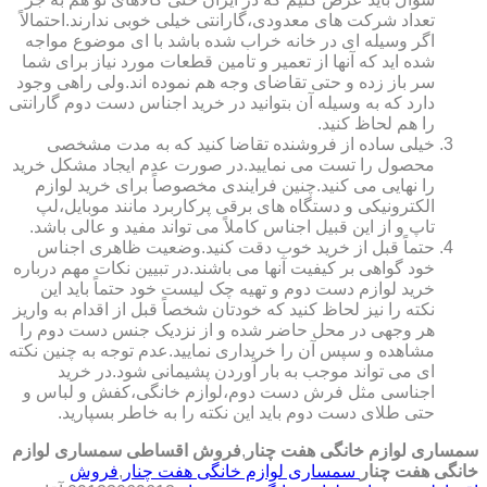
تعداد شرکت های معدودی،گارانتی خیلی خوبی ندارند.احتمالاً
اگر وسیله ای در خانه خراب شده باشد با ای موضوع مواجه
شده اید که آنها از تعمیر و تامین قطعات مورد نیاز برای شما
سر باز زده و حتی تقاضای وجه هم نموده اند.ولی راهی وجود
دارد که به وسیله آن بتوانید در خرید اجناس دست دوم گارانتی
را هم لحاظ کنید.
خیلی ساده از فروشنده تقاضا کنید که به مدت مشخصی
محصول را تست می نمایید.در صورت عدم ایجاد مشکل خرید
را نهایی می کنید.چنین فرایندی مخصوصاً برای خرید لوازم
الکترونیکی و دستگاه های برقی پرکاربرد مانند موبایل،لپ
تاپ و از این قبیل اجناس کاملاً می تواند مفید و عالی باشد.
حتماً قبل از خرید خوب دقت کنید.وضعیت ظاهری اجناس
خود گواهی بر کیفیت آنها می باشند.در تبیین نکات مهم درباره
خرید لوازم دست دوم و تهیه چک لیست خود حتماً باید این
نکته را نیز لحاظ کنید که خودتان شخصاً قبل از اقدام به واریز
هر وجهی در محل حاضر شده و از نزدیک جنس دست دوم را
مشاهده و سپس آن را خریداری نمایید.عدم توجه به چنین نکته
ای می تواند موجب به بار آوردن پشیمانی شود.در خرید
اجناسی مثل فرش دست دوم،لوازم خانگی،کفش و لباس و
حتی طلای دست دوم باید این نکته را به خاطر بسپارید.
سمساری لوازم خانگی هفت چنار
,
فروش اقساطی سمساری لوازم
خانگی هفت چنار
سمساری لوازم خانگی هفت چنار
,
فروش