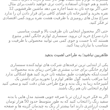
باشند و هم خودتان استفاده راحت تری خواهید داشت.برای مثال
حتی اگر بودجه تان به شما اجازه می دهد ماشین ظرفشویی 12
نفره بخرید و آشپزخانه تان فضای کافی برای قرار دادن آن را ندارد
سراغ مدل های رومیزی با ظرفیت هشت نفره بروید.کمی اقتصادی
تر فکر کنید.
حتی اگر محصول انتخابی تان ظرفیت بالا و قیمت مناسبی
دارد،سراغ خرید آن نروید. سمساری لوازم خانگی آنقدر متنوع
هستند که با جست و جوی کمی می توانید محصولی با ظرفیت و
متناسب با نیازتان پیدا کنید.
ظاهربین نباشید؛ به طراحی اهمیت بدهید
یکی از ابتدایی ترین ترفندهای شرکت های تولیدکننده سمساری
لوازم خانگی برای جذب مشتری طراحی زیبای بدنه محصولات
است.اینکه بخواهیدت طبق سلیقه تان خرید کنید هیچ اشکالی ندارد
اما مراقب باشید گول ظاهر لوازم را نخورید.برای داشتن یک
آشپزخانه زیبا به رنگ بدنه و نوع طراحی شان دقت کنید و سعی کنید
لوازم انتخابی تان هم رنگ باشند.
اگر به فکر خرید ارزان تر یا صرفه جویی هستید مدل هایی با بدنه
سفید رنگ را انتخاب کنید که به طور متوسط حدود 50 هزار تومان
قیمت ارزانتری دارند اما بیشتر از رنگ به چیدمان گزینه ها و صفحه