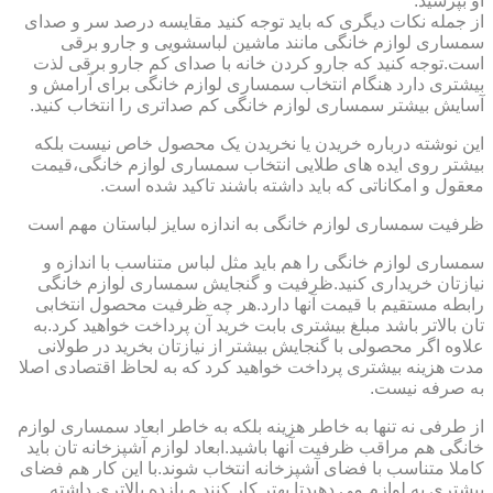
او بپرسید.
از جمله نکات دیگری که باید توجه کنید مقایسه درصد سر و صدای
سمساری لوازم خانگی مانند ماشین لباسشویی و جارو برقی
است.توجه کنید که جارو کردن خانه با صدای کم جارو برقی لذت
بیشتری دارد هنگام انتخاب سمساری لوازم خانگی برای آرامش و
آسایش بیشتر سمساری لوازم خانگی کم صداتری را انتخاب کنید.
این نوشته درباره خریدن یا نخریدن یک محصول خاص نیست بلکه
بیشتر روی ایده های طلایی انتخاب سمساری لوازم خانگی،قیمت
معقول و امکاناتی که باید داشته باشند تاکید شده است.
ظرفیت سمساری لوازم خانگی به اندازه سایز لباستان مهم است
سمساری لوازم خانگی را هم باید مثل لباس متناسب با اندازه و
نیازتان خریداری کنید.ظرفیت و گنجایش سمساری لوازم خانگی
رابطه مستقیم با قیمت آنها دارد.هر چه ظرفیت محصول انتخابی
تان بالاتر باشد مبلغ بیشتری بابت خرید آن پرداخت خواهید کرد.به
علاوه اگر محصولی با گنجایش بیشتر از نیازتان بخرید در طولانی
مدت هزینه بیشتری پرداخت خواهید کرد که به لحاظ اقتصادی اصلا
به صرفه نیست.
از طرفی نه تنها به خاطر هزینه بلکه به خاطر ابعاد سمساری لوازم
خانگی هم مراقب ظرفیت آنها باشید.ابعاد لوازم آشپزخانه تان باید
کاملا متناسب با فضای آشپزخانه انتخاب شوند.با این کار هم فضای
بیشتری به لوازم می دهیدتا بهتر کار کنند و بازده بالاتری داشته