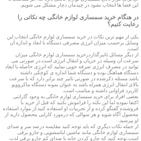
این فضا ها انتخاب نشود در چیدمان دچار مشکل می شویم.
در هنگام خرید سمساری لوازم خانگی چه نکاتی را
رعایت کنیم؟
یکی از مهم ترین نکات در خرید سمساری لوازم خانگی انتخاب این
وسایل برحسب میزان انرژی مصرفی دستگاه با ابعاد و اندازه آن
است.
از دیگر مسائل تاثیرگذاردرخرید سمساری لوازم خانگی میزان
سرعت آن وسیله در جریان و انتقال انرژی است.در صورتی می
توانید در مصرف انرژی صرفه جویی نمایید که انرژی حاصله با ابعاد
دستگاه هماهنگ بوده و دستگاه شما اندازه ی کوچکی داشته
باشد.مسئله ذکرشده در صورتی تاثیر چند برابر دارد که با سرعت
بالای انتقال انرژی همراه باشد به عنوان نمونه دستگاه ماکروویو
کاربرد فراوانی داشته و مناسب است.
بعضی افراد برای خرید سمساری لوازم خانگی به وجود گارانتی
اکتفا نموده اما این نکته را فراموش نکنید که قبل از خرید با
فروشنده گفتگو کرده و از تجربیات او استفاده کنید.از موارد استفاده
محصول آگاه شوید و هر سوالی که درمورد کارایی محصول دارید از
او بپرسید.
از جمله نکات دیگری که باید توجه کنید مقایسه درصد سر و صدای
سمساری لوازم خانگی مانند ماشین لباسشویی و جارو برقی
است.توجه کنید که جارو کردن خانه با صدای کم جارو برقی لذت