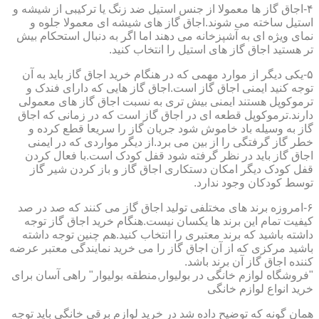
۴-اجاق گاز ها معمولا از جنس استیل ضد زنگ یا ترکیبی از شیشه و
استیل ساخته می شوند.اجاق گاز های شیشه ای معمولا جلوه و
نمای ویژه ای به آشپزخانه می دهند اما اگر به دنبال استحکام بیش
تر هستید اجاق گاز های استیل را انتخاب کنید.
۵-یکی دیگر از موارد مهمی که در هنگام خرید اجاق گاز باید به آن
توجه کنید ایمنی اجاق گاز است.اجاق گاز هایی که دارای فندک و
ترموکوپل هستند ایمنی بیش تری به نسبت اجاق گاز های معمولی
دارند.ترموکوپل قطعه ای در اجاق گاز است که در زمانی که اجاق
گاز به وسیله باد خاموش شود جریان گاز را سریعا قطع کرده و
خطر گاز گرفتگی را از بین می برد.از دیگر مواردی که در ایمنی
اجاق گاز باید در نظر گرفته شود قفل کودک است.با فعال کردن
قفل کودک دیگر امکان دستکاری اجاق گاز و باز کردن شیر گاز
توسط کودکان وجود ندارد.
۶-امروزه برند های مختلفی تولید اجاق گاز می کنند که صد در صد
کیفیت تمام این برند ها یکسان نیست.هنگام خرید اجاق گاز توجه
داشته باشید که برند معتبری را انتخاب کنید.هم چنین توجه داشته
باشید مرکزی که از آن اجاق گاز را می خرید نمایندگی معتبر عرضه
کننده اجاق گاز آن برند باشد.
"فروشگاه لوازم خانگی در بولیوار,منطقه بولیوار" راهی آسان برای
خرید انواع لوازم خانگی
همان گونه که توضیح داده شد در خرید لوازم برقی خانگی باید توجه