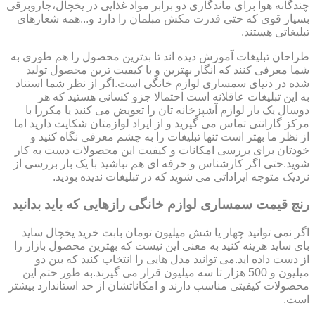
چندگانه هوا برای ماندگاری دو برابر مواد غذایی در یخچال،جاروبرقی
بسیار قوی که حتی قدرت مکش مبلمان را دارد و...همه شعارهای
تبلیغاتی هستند.
طراحان تبلیغات آموزش دیده اند تا بدترین محصول را هم طوری به
شما معرفی کنند که انگار بهترین و با کیفیت ترین محصول تولید
شده در دنیای سمساری لوازم خانگی است.اگر از نظر شما استناد
به این تبلیغات عاقلانه است احتمالا جزو کسانی هستید که هر
دوسال یک بار لوازم آشپزخانه تان را تعویض می کنید یا مکررا با
مرکز گارانتی تماس می گیرید و از ایراد لوازمتان شکایت دارید اما
از نظر ما بهتر است تنها تبلیغات را به چشم معرفی نگاه کنید و
خودتان برای بررسی امکانات و کیفیت این محصولات دست به کار
شوید.حتی اگر کارشناس و حرفه ای هم نباشید با یک بار بررسی از
نزدیک متوجه ایراداتی می شوید که در تبلیغات ندیده بودید.
رنج قیمت سمساری لوازم خانگی رازهایی که باید بدانید
اگر نمی توانید چهار یا شش میلیون تومان بابت خرید یخچال ساید
بای ساید هزینه کنید به معنی این نیست که بهترین محصول بازار را
از دست داده اید.می توانید مدل هایی را انتخاب کنید که بین دو
میلیون و 500 هزار تا سه میلیون قرار می گیرند.به طور حتم این
محصولات کیفیتی مناسب دارند و امکاناتشان از حد استاندارد بیشتر
است.