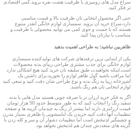
سراغ مدل های رومیزی با ظرفیت هشت نفره بروید.کمی اقتصادی
تر فکر کنید.
حتی اگر محصول انتخابی تان ظرفیت بالا و قیمت مناسبی
دارد،سراغ خرید آن نروید. سمساری لوازم خانگی آنقدر متنوع
هستند که با جست و جوی کمی می توانید محصولی با ظرفیت و
متناسب با نیازتان پیدا کنید.
ظاهربین نباشید؛ به طراحی اهمیت بدهید
یکی از ابتدایی ترین ترفندهای شرکت های تولیدکننده سمساری
لوازم خانگی برای جذب مشتری طراحی زیبای بدنه محصولات
است.اینکه بخواهیدت طبق سلیقه تان خرید کنید هیچ اشکالی ندارد
اما مراقب باشید گول ظاهر لوازم را نخورید.برای داشتن یک
آشپزخانه زیبا به رنگ بدنه و نوع طراحی شان دقت کنید و سعی کنید
لوازم انتخابی تان هم رنگ باشند.
اگر به فکر خرید ارزان تر یا صرفه جویی هستید مدل هایی با بدنه
سفید رنگ را انتخاب کنید که به طور متوسط حدود 50 هزار تومان
قیمت ارزانتری دارند اما بیشتر از رنگ به چیدمان گزینه ها و صفحه
تنظیمات آنها دقت کنید.خریدن یک لباسشویی با ظاهری بسیار مدرن
و چشمگیر لذتبخش است اما تنظیمات دشوار آن و سر و کله زدن با
گزینه های متعددش چندان هم لذتبخش نخواهد بود.