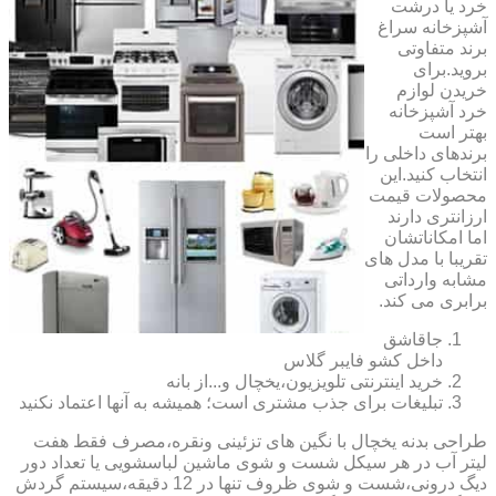
خرد یا درشت
آشپزخانه سراغ
برند متفاوتی
بروید.برای
خریدن لوازم
خرد آشپزخانه
بهتر است
برندهای داخلی را
انتخاب کنید.این
محصولات قیمت
ارزانتری دارند
اما امکاناتشان
تقریبا با مدل های
مشابه وارداتی
برابری می کند.
جاقاشق
داخل کشو فایبر گلاس
خرید اینترنتی تلویزیون،یخچال و...از بانه
تبلیغات برای جذب مشتری است؛ همیشه به آنها اعتماد نکنید
طراحی بدنه یخچال با نگین های تزئینی ونقره،مصرف فقط هفت
لیتر آب در هر سیکل شست و شوی ماشین لباسشویی یا تعداد دور
دیگ درونی،شست و شوی ظروف تنها در 12 دقیقه،سیستم گردش