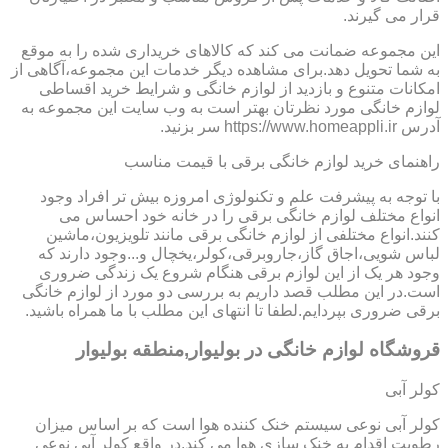
قرار می گیرند.
این مجموعه ضمانت می کند که کالاهای خریداری شده را به موقع
به شما تحویل دهد.برای مشاهده دیگر خدمات این مجموعه،آگاهی از
امکانات متنوع و بازدید از لوازم خانگی و شرایط خرید اقساطی
لوازم خانگی مورد نظرتان بهتر است به وب سایت این مجموعه به
آدرس https://www.homeappli.ir سر بزنید.
راهنمای خرید لوازم خانگی برقی با قیمت مناسب
با توجه به پیشرفت علم و تکنولوژی امروزه بیش تر افراد وجود
انواع مختلف لوازم خانگی برقی را در خانه خود احساس می
کنند.انواع مختلفی از لوازم خانگی برقی مانند تلویزیون،ماشین
لباس شویی،اجاق گاز،جاروبرقی،کولر،یخچال و...وجود دارند که
وجود هر یک از این لوازم برقی هنگام شروع یک زندگی ضروری
است.در این مطلب قصد داریم به بررسی دو مورد از لوازم خانگی
برقی ضروری بپردایم.لطفا تا انتهای این مطلب با ما همراه باشید.
قروشگاه لوازم خانگی در بولیوار,منطقه بولیوار
کولر آبی
کولر آبی نوعی سیستم خنک کننده هوا است که بر اساس میزان
رطوبت اقدام به خنک سازی هوا می کند.در واقع کولر آبی نوعی