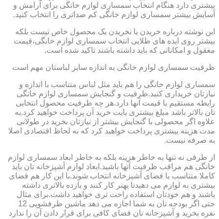
بیشتری دارد هنگام انتخاب سمساری لوازم خانگی برای آرامش و
آسایش بیشتر سمساری لوازم خانگی کم صداتری را انتخاب کنید.
این نوشته درباره خریدن یا نخریدن یک محصول خاص نیست بلکه
بیشتر روی ایده های طلایی انتخاب سمساری لوازم خانگی،قیمت
معقول و امکاناتی که باید داشته باشند تاکید شده است.
ظرفیت سمساری لوازم خانگی به اندازه سایز لباستان مهم است
سمساری لوازم خانگی را هم باید مثل لباس متناسب با اندازه و
نیازتان خریداری کنید.ظرفیت و گنجایش سمساری لوازم خانگی
رابطه مستقیم با قیمت آنها دارد.هر چه ظرفیت محصول انتخابی
تان بالاتر باشد مبلغ بیشتری بابت خرید آن پرداخت خواهید کرد.به
علاوه اگر محصولی با گنجایش بیشتر از نیازتان بخرید در طولانی
مدت هزینه بیشتری پرداخت خواهید کرد که به لحاظ اقتصادی اصلا
به صرفه نیست.
از طرفی نه تنها به خاطر هزینه بلکه به خاطر ابعاد سمساری لوازم
خانگی هم مراقب ظرفیت آنها باشید.ابعاد لوازم آشپزخانه تان باید
کاملا متناسب با فضای آشپزخانه انتخاب شوند.با این کار هم فضای
بیشتری به لوازم می دهیدتا بهتر کار کنند و بازده بالاتری داشته
باشند و هم خودتان استفاده راحت تری خواهید داشت.برای مثال
حتی اگر بودجه تان به شما اجازه می دهد ماشین ظرفشویی 12
نفره بخرید و آشپزخانه تان فضای کافی برای قرار دادن آن را ندارد