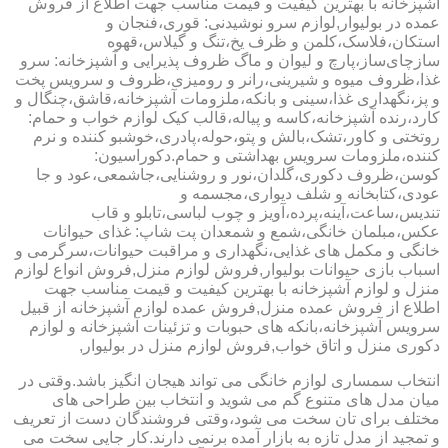
آشپزخانه با بهترین کیفیت و قیمت مناسب جهت اطلاع از فروش
عمده در بولیوار,لوازم سرو نوشیدنی: قوری،فنجان و
استکان،فلاسک،کلمن و ظرف یخ،تنگ و گیلاس،قهوه
سازچای‌ساز،پارچ و لیوان و ماگ ظروف پذیرایی و آشپزخانه: سرو
غذا،ظروف میوه و شیرینی،رانر و رومیزی،ظروف و سرویس پخت
و پز،نگهداری غذا،سینی و بانکه،ملزومات آشپزخانه،قاشق،چنگال و
کارد،رنده آشپزخانه،کاسه و پیاله،قالب کیک لوازم خواب و حمام:
روتختی و کاور،تشک،بالش و پتو،حوله،پادری،خوشبو کننده و نرم
کننده،ملزومات سرویس بهداشتی و حمام.دکوراسیون:
کوسن،ظروف دکوری،گلدان،نور و روشنایی،جاشمعی،عود و جا
عودی،کتابخانه و شلف دیواری،مجسمه و
تندیس،ساعت،آینه،پرده،آویز و چوب لباسی،تابلو و قاب
عکس،مبلمان خانگی،شمع و شمعدان پت شاپ: غذای حیوانات
خانگی و مکمل های غذایی،نگهداری و مراقبت حیوانات،سرگرمی و
اسباب بازی حیوانات بولیوار,فروش لوازم منزل,فروش انواع لوازم
منزل و لوازم آشپزخانه با بهترین کیفیت و قیمت مناسب جهت
اطلاع از فروش عمده منزل,فروش عمده لوازم آشپزخانه از قبیل
سرویس آشپزخانه،بانکه های حبوبات و تزئینات آشپزخانه و لوازم
دکوری منزل و اتاق خواب,فروش لوازم منزل در بولیوار,
انتخاب سمساری لوازم خانگی می تواند هیجان انگیز باشد.وقتی در
میان مدل های متنوع گم می شوید و انتخاب بین طراحی های
مختلف برای تان سخت می شود،وقتی فروشندگان دست از تعریف
و تمجید از مدل تازه به بازار آمده برنمی دارند.کار جایی سخت می