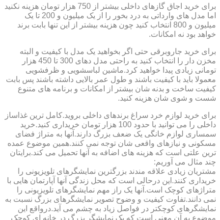
برای خرید اجاق گازهای داخلی بیشتر از 750 هزار تومان هزینه نکنید
اما مدل های وارداتی به درد بخور را از یک میلیون و 200 تا یک
میلیون و 800 انتخاب کنید چون هزینه بیشتر از این تنها بابت برند
خواهد بود نه امکانات.
برای خرید جاروبرقی حتی اگر بخواهید یک مدل با کیفیت و البته
مخزن دار را انتخاب کنید به راحتی مدل دهای 300 تا 450 هزار
تومانی زیادی پیدا خواهید کرد.ماشین لباسشویی و ظرفشویی
معمولا باید با کیفیت باشند و طول عمر بالایی داشته باشند پس بابت
کیفیت ساخت و بدنه شان بیشتر از امکانات و برنامه های متنوع
شست و شوی شان هزینه کنید.
برای خرید لوازم خرد سراغ برندهای داخلی بروید.کامل ترین غذاساز
داخلی را می توانید با حدود 100 هزار تومان خریداری کنید.خرید
سمساری لوازم خانگی یک ضعف بزرگ دارند.آنها به متراژ فضای
مسکونی و نیازهای واقعی شان توجه نمی کنند.همین موضوع عمده
ترین علتی است که هزینه های اضافه به آنها تحمیل می کند.برایتان
چند مثال می آوریم:
مشتریان زیادی علاقه مندند بزرگترین نمایشگرهای تلویزیونی را
خریداری کنند.این درحالی است که محل زندگی آنها آپارتمان هایی با
متراژهای کوچک است.آنها یک راز مهم نمایشگرهای تلویزیونی را
نمی دانند.تفاوت کیفیت و وضوح تصویر نمایشگرهای بزرگ نسبت به
نمایشگرهای کوچکتر در فواصل زیاد به چشم می آید.درواقع این
موضوع به آن معنی است که یک نمایشگر بزرگ در خانه ای کوچک