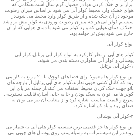
ابزار برای خنک کردن هوا در فصول گرم سال است.هنگامی که
هوای خشک وارد محیط کولر آبی می شود بر اساس میزان رطوبت
موجود در آن خنک شده و از طریق کولر وارد محیط می شود.در
سیستم کولر آبی هر چه میزان رطوبت ورودی به کولر بیش تر باشد
اختلاف دمای هوایی که وارد کولر می شود با دمای هوایی که از آن
خارج می شود بیش تر خواهد بود.
انواع کولر آبی
کولر های آبی از نظر کارکرد به انواع کولر آبی پرتابل،کولر آبی
پوشالی و کولر آبی سلولزی دسته بندی می شوند.
۱-کولر آبی پرتابل
این نوع کولر ها معمولا برای فضا های کوچک تا ۲۰ مربع به کار می
رود که کانال کشی خوبی ندارند.کولر های آبی پرتابل از پارچه های
نانو جهت خنک کردن محیط استفاده می کنند.از جمله مزایای این
کولر ها می توان به سبک بودن و جا به جایی آسان،قابلیت دسترسی
سریع و قیمت مناسب اشاره کرد و از معایب آن نیز می توان به
صدای زیاد و باد کم اشاره کرد.
۲-کولر آبی پوشالی
این نوع کولر ها جز قدیمی ترین سیستم کولر هلی آبی به شمار می
روند.در این سیستم آب به وسیله پمپ روی پوشال های چوبی می