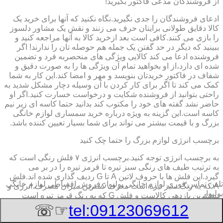
از فروشندگان مدعی فاکتور بگیرید!
ادعای فروشندگان را جدی نگیرید.نگاه نکنید که آنها برای خرید یک
کالا دقایق طولانی برایتان حرف می زنند و نقش یک مشاور دلسوز
را بازی می کنند.کافی است بعد ازخرید کالا به آنها مراجعه کنید و
ببینید که دیگر در حد گفتن یک جمله هم حوصله تان را ندارند! اگر
فروشنده ادعا می کند کالایی ویژگی های منحصربه فرد و تضمین
شده ای دارد،از او بخواهید تمام آن ویژگی ها را به صورت دقیق و
شفاف در فاکتور خریدتان بنویسد و مهر و امضا کند.این کار به شما
کمک می کند تا اگر برای کار کردن با آن وسیله دچار مشکل شدید به
راحتی بتوانید از فروشنده شکایت و درخواست خسارت کنید.اگر او
حاضر نشد گفته های خود را مکتوب کند بدانید حتما کاسه ای زیر نیم
کاسه است.این گزینه به ویژه درباره خرید سمساری لوازم خانگی
بزرگ و با قیمت بیشتر می تواند برای شما بسیار تعیین کننده باشد.
برچسب انرژی لوازم بزرگ را حتما چک کنید
به برچسب انرژی توجه کنید.برچسب انرژی ٧ فلش رنگی است که
به ترتیب طیف های رنگی سبز تیره تا قرمز تیره را در بر می
گیرد.این فلش ها با حروف لاتین A تا G ردیف گذاری شده اند.فلش
تلفن تماس فوری
لوازم خانگی بولیوار,فروش اقساطی لوازم خانگی
A که به رنگ سبز تیره است معرف کمترین میزان مصرف انرژی و
بولیوار
بیشترین بازدهی کالاست و فلش G که به رنگ قرمز تیره است
معرف بیشترین میزان مصرف انرژی و کمترین بازدهی است.هرچه
☞☏
tel:09123069612
درجه کیفیت مصرف انرژی وسیله به گزینه A نزدیک تر باشد وسیله