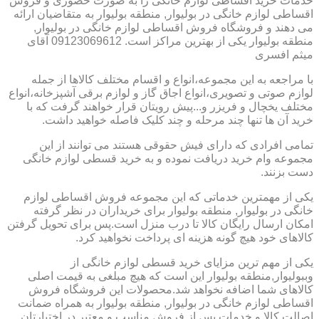
خدمات خرید اقساطی لوازم خانگی را به صورت حضوری و فروش
اقساطی لوازم خانگی در بولیوار, منطقه بولیوار به متقاضیان ارائه
می دهند و فروشگاه فروش اقساطی لوازم خانگی در بولیوار,
منطقه بولیوار یکی از بهترین مراکز است. 09123069612 آقای
میثم افسری
با مراجعه به این مجموعه،انواع و اقسام مختلف کالاها از جمله
لوازم صوتی و تصویری،انواع اجاق گاز و لوازم برقی آشپزخانه،انواع
مختلف یخچال و فریزر و...پیش رویتان قرار خواهند گرفت که با
خرید آن ها تنها چند مرحله و چند کلیک فاصله خواهید داشت.
تمامی افرادی که دارای فیش حقوقی هستند می توانند از این
مجموعه وام خرید دریافت نموده و به خرید قسطی لوازم خانگی
دست بزنند.
یکی از مهمترین خدماتی که این مجموعه فروش اقساطی لوازم
خانگی در بولیوار, منطقه بولیوار برای خریداران در نظر گرفته
امکان ارسال رایگان کالا تا درب منزل است.پس برای تحویل گرفتن
کالاهای خود هیچ گونه هزینه ای پرداخت نخواهید کرد.
یکی از مهم ترین مزایای خرید قسطی لوازم خانگی از
وببولیوار,منطقه بولیوار این است که هیچ مبلغی به قیمت اصلی
کالاهای شما اضافه نخواهد شد.محصولات این فروشگاه فروش
اقساطی لوازم خانگی در بولیوار, منطقه بولیوار به همراه ضمانت
اصالت کالا و خدمات پس از فروش مناسب و معتبر در اختیارتان