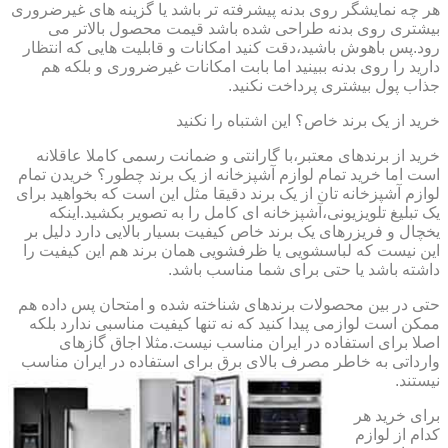
هر چه نمایشگر روی بدنه پیشرفته تر باشد یا گزینه های غیرضروری
بیشتری روی بدنه طراحی شده باشد قیمت محصول بالاتر می
رود.پس باهوش باشید،دقت کنید امکانات و قابلیت هایی که انتظار
دارید را روی بدنه ببینید اما بابت امکانات غیرضروری و بلکه هم
جذاب پول بیشتری پرداخت نکنید.
خرید از یک برند خاص؟ این اشتباه را نکنید
خرید از برندهای معتبر،با گارانتی و ضمانت رسمی کاملا عاقلانه
است اما خرید تمام لوازم آشپزخانه از یک برند چطور؟ خریدن تمام
لوازم آشپزخانه تان از یک برند دقیقا مثل این است که بخواهید برای
یک تبلیغ تلویزیونی،آشپزخانه ای کامل را به تصویر بکشید.اینکه
یخچال و فریزرهای یک برند خاص کیفیت بسیار بالایی دارد دلیل بر
این نیست که لباسشویی یا ظرفشویی همان برند هم این کیفیت را
داشته باشد یا حتی برای شما مناسب باشد.
حتی در بین محصولات برندهای شناخته شده و امتحان پس داده هم
ممکن است لوازمی پیدا کنید که نه تنها کیفیت مناسبی ندارد بلکه
اصلا برای استفاده در ایران مناسب نیست.مثلا اجاق گازهای
وارداتی به خاطر مصرف بالای برق برای استفاده در ایران مناسب
نیستند.
برای خرید هر
کدام از لوازم