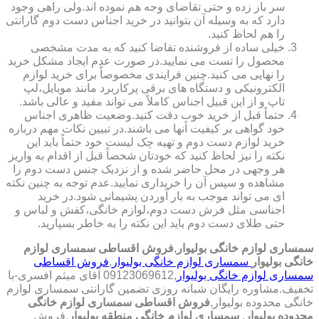
سر باز زده و حتی تقاضای وجه هم نموده اند.ولی راهی وجود
دارد که به وسیله آن بتوانید در خرید اجناس دست دوم گارانتی
را هم لحاظ کنید.
خیلی ساده از فروشنده تقاضا کنید که به مدت مشخصی
محصول را تست می نمایید.در صورت عدم ایجاد مشکل خرید
را نهایی می کنید.چنین فرایندی مخصوصاً برای خرید لوازم
الکترونیکی و دستگاه های برقی پرکاربرد مانند موبایل،لپ
تاپ و از این قبیل اجناس کاملاً می تواند مفید و عالی باشد.
حتماً قبل از خرید خوب دقت کنید.وضعیت ظاهری اجناس
خود گواهی بر کیفیت آنها می باشند.در تبیین نکات مهم درباره
خرید لوازم دست دوم و تهیه چک لیست خود حتماً باید این
نکته را نیز لحاظ کنید که خودتان شخصاً قبل از اقدام به واریز
هر وجهی در محل حاضر شده و از نزدیک جنس دست دوم را
مشاهده و سپس آن را خریداری نمایید.عدم توجه به چنین نکته
ای می تواند موجب به بار آوردن پشیمانی شود.در خرید
اجناسی مثل فرش دست دوم،لوازم خانگی،کفش و لباس و
حتی طلای دست دوم باید این نکته را به خاطر بسپارید.
سمساری لوازم خانگی بولیوار
,
فروش اقساطی سمساری لوازم
خانگی بولیوار
سمساری لوازم خانگی بولیوار
,
فروش اقساطی
سمساری لوازم خانگی بولیوار
,09123069612 آقای میثم افسری-با
تخفیف.مشاوره رایگان شبانه روزی تضمین گارانتی سمساری لوازم
خانگی محدوده بولیوار,
فروش اقساطی سمساری لوازم خانگی
محدوده بولیوار
,
سمساری لوازم خانگی منطقه بولیوار
,فروش