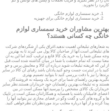
تان را در نظر بگیرید و فریب تجملات و آپشن های لوکس و کم
کاربرد را نخورید.
خرید سمساری لوازم خانگی
خرید سمساری لوازم خانگی برای جهیزیه
بهترین مشاوران خرید سمساری لوازم
خانگی چه کسانی هستند؟
به شعارهای تبلیغاتی اهمیت ندهید.اغراق یکی از شگردهای شرکت
های تبلیغاتی است.آنها از صاحبان کالا پول می گیرند تا به بهترین
وجه ممکن شما را به خرید یک کالا قانع و ترغیب کنند اما این به آن
معنا نیست که تمام حقیقت با شما در میان گذاشته شده است.قبل
از این که فریفته تبلیغات شوید درباره آن کالا و معایبش پرس و جو
کنید یا در اینترنت جست وجو کنید.یادتان باشد رقبای آن کالا در سایر
برندها را نیز با دقت بررسی کنید تا بتوانید تصمیم بهتری
بگیرید.بهترین راهنمای شما برای خرید یک وسیله نه فروشندگان
هستند و نه تبلیغات.بهترین راهنمایان خود خریداران هستند.نظر سایر
خریداران یک کالای مشخص را بپرسید.آنها ممکن است در بین
اعضای فامیلتان باشند یا همسایه و همکارانتان.ممکن است در تاپیک
ها و گروه های گپ و گفت وگو در فضای مجازی نیز بتوانید آنها را
پیدا کرده و از آنها درباره معایب برند موردنظرتان نظرخواهی کنید.