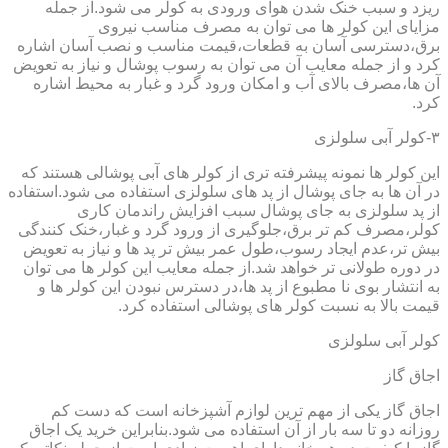
ریزد و سبب خنک شدن هوای ورودی به کولر می شود.از جمله
مزایای این کولر ها می توان به مصرف مناسب نیروی
برق،دسترسی آسان به قطعات،قیمت مناسب و نصب آسان اشاره
کرد و از جمله معایب آن می توان به رسوب پوشال و نیاز به تعویض
آن ها،مصرف بالای آب و امکان ورود گرد و غبار به محیط اشاره
کرد.
۳-کولر آبی سلولزی
این کولر ها نمونه پیشرفته تری از کولر های آبی پوشالی هستند که
در آن ها به جای پوشال از پد های سلولزی استفاده می شود.استفاده
از پد سلولزی به جای پوشال سبب افزایش راندمان کاری
کولر،مصرف کم تر برق،جلوگیری از ورود گرد و غبار،خنک کنندگی
بیش تر،عدم ایجاد رسوب،طول عمر بیش تر پد ها و نیاز به تعویض
در دوره طولانی تر خواهد شد.از جمله معایب این کولر ها می توان
به انتشار بوی نا مطبوع از پد ها،در دسترس نبودن این کولر ها و
قیمت بالا به نسبت کولر های پوشالی استفاده کرد.
کولر آبی سلولزی
اجاق گاز
اجاق گاز یکی از مهم ترین لوازم آشپزخانه است که دست کم
روزانه دو تا سه بار از آن استفاده می شود.بنابراین خرید یک اجاق