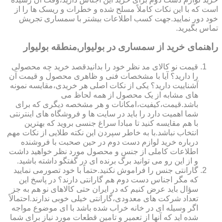
است که با این نکات کاملاً مسلح شده و خطرات و ریسک ها را از
خود دور نمایید.جهت کسب اطلاعات بیشتر با سمساری تجریش
تماس بگیرید.
راهنمای خرید از سمساری در بولیوار,منطقه بولیوار
قیمت نو کالای مد نظر خود را بدانیدقصد خرید چه محصولی
را دارید؟ آیا با مشخصات فنی و ظاهری محصول و قیمت آن
آشناییت دارید؟ یکی از نکات اصلی هر خریدی،مقایسه نمونه
های مشابه از یک محصول از همه لحاظ می
باشد.قیمت،کیفیت،امکانات و هر مشخصه دیگری که برای
شما اهمیت دارد را باید در سایت ها و فروشگاه های اینترنتی
با هم مقایسه کنید تا مبادا سراغ جنسی بروید که بهترین
انتخاب نباشد.با به خاطر سپردن این نکته طلایی از نکات مهم
درباره خرید لوازم دست دوم در حین صحبت با فروشنده
اطلاعات کاملی از جنس و محصول مورد نظر خواهید داشت
و از این رو می توانید برگ برنده ای در گفتگو داشته باشید.
گارانتی جنس را فراموش نکنید.حتماً با خود تصورمی نمایید
که مگر اجناس دست دوم هم گارانتی دارند؟ در پاسخ این
سؤال باید عرض کنیم که در ایران حتی کالاهای نو هم به جز
تعداد شرکت های معدودی،گارانتی خیلی خوبی ندارند.احتمالاً
اگر وسیله ای در خانه خراب شده باشد با ای موضوع مواجه
شده اید که آنها از تعمیر و تامین قطعات مورد نیاز برای شما