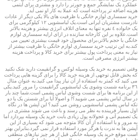
عملکرد یک نمایشگر جمع و جورتر را دارد و مشتری برای آیتمی
هزینه اضافه تر پرداخته است که عملا به کار او نمی آید.
خرید سمساری لوازم خانگی با ظرفیت های بالا یکی دیگر از عادات
نادرست مشتریان ایرانی است.یک لباسشویی ١٢ کیلوگرمی برای
یک خانواده ٤ نفره تنها به معنای اتلاف انرژی بیشتر و هزینه بالاتر
است.علاوه بر این کارخانه سازنده در ازای ارایه سمساری لوازم
خانگی با حجم بالاتر،برای محصول خود قیمت بیشتری تعیین می
کند.به این ترتیب خرید سمساری لوازم خانگی با ظرفیت بیشتر از
نیاز به معنی پرداخت پول بیشتر برای خرید کالا و پرداخت هزینه
بیشتر انرژی مصرفی است.
وقتی تصمیم به خرید یک وسیله لوکس و گرانقیمت دارید شک نکنید
که بخش قابل توجهی از هزینه خرید کالا را برای گزینه هایی پرداخت
می کنید که کمتر به استفاده از آن نیاز پیدا می کنید.به عنوان مثال
٣٦ برنامه شست وشوی یک لباسشویی گرانقیمت را مرور کنید.یکی
از این برنامه ها برای شست وشوی لباس پشمی است.شما چند بار
در سال لباس پشمی می شویید؟! و اصولا آیا برای شستن یک یا دو
تکه لباس پشمی لباسشویی روشن می کنید؟ این آپشن ها در نگاه
اول بسیار فریبنده به نظر می رسند و باعث می شوند مشتری در
یک تصمیم آنی و عجولانه پول زیادی بابت خرید یک وسیله بپردازد اما
به مرور و با استفاده از آن کالا متوجه می شود که بسیاری از این
آپشن ها به ندرت یا هرگز مورد استفاده قرار نمی گیرد.بنابراین بهتر
است موقع خرید یک وسیله خانگی قبل از هر چیز نیازهای منطقی