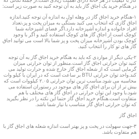
گاز با کیفیت در هر خانه دارای اهمیت زیادی است.از جمله نکاتی که
در هنگام خرید یک اجاق گاز باید به آن توجه کنید به صورت زیر است:
۱-هنگام خرید اجاق گاز در وهله اول به اندازه آن توجه کنید.اندازه
اجاق گازی که انتخاب می کنید بستگی به میزان پخت و پز،تعداد
افراد خانواده و اندازه آشپزخانه دارد.اگر فضای آشپزخانه شما
کوچک است از اجاق گاز های کوچک استفاده کنید و اگر با وجود
کوچک بودن آشپزخانه میزان پخت و پز شما بالا است می توانید اجاق
گاز های تو کار را انتخاب کنید.
۲-یکی دیگر از مواردی که باید به هنگام خرید اجاق گاز به آن توجه
کنید توان حرارتی اجاق گاز است.منظور از توان حرارتی میزان
گرمایی است که از شعله اجاق گاز خارج شده و حرارت تولید می
کند.واحد توان حرارتی BTU بر ساعت است که در ایران با کیلو وات
محاسبه می شود.مناسب ترین توان حرارتی ۲.۰۵ کیلووات است که
بیش تر از آن برای اجاق گاز های موجود در رستوران استفاده می
شود.با وجود این توان حرارتی در اجاق گاز های مختلف با هم
متفاوت است.هنگام خرید اجاق گاز حتما این نکته را در نظر بگیرید
که توان حرارتی اجاق گاز متناسب با نیاز شما باشد.
اجاق گاز
۳-جهت سهولت در پخت و پز بهتر است اندازه شعله های اجاق گاز با
هم متفاوت باشد.