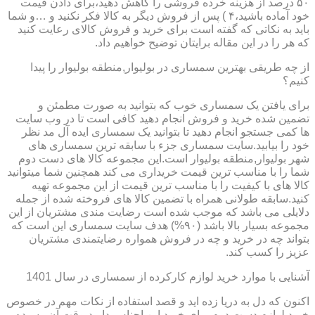
۵۰ درصد از هزینه خرده فروشی را کاهش دهید،برای دادن قیمت
خود آماده باشید،۴ ) پس از فروش دیگر به کالا فکر نکنید و …و شما
باید به نکاتی که گفته است برای خرید و فروش کالای رعایت کنید
که هر را در این مقاله برایتان توضیح خواهیم داد.
از چه طریقی بهترین سمساری در بولیوار,منطقه بولیوار را پیدا
کنیم؟
برای یافتن یک سمساری خوب که بتوانید به صورت مطمئن و
تضمین شده خرید و فروش انجام دهید کافی است تا در وب سایت
ها کمی جستجو انجام دهید تا بتوانید یک سمساری ایده آل مد نظر
خود را بیابید.سایت سمساری جزء با سابقه ترین سمساری های
شهر بولیوار,منطقه بولیوار است.این مجموعه کالا های دست دوم
شما را با مناسب ترین قیمت خریداری می کند همچنین شما میتوانید
کالا های با کیفیت را با مناسب ترین قیمت از این مجموعه تهیه
کنید.سابقه طولانی همراه با تضمین کالا های فروخته شده از جمله
دلایلی می باشد که موجب شده است رضایت مندی مشتریان از این
مجموعه بسیار بالا باشد (۹۰%) هدف سایت سمساری این است که
بتواند چه در خرید و چه در فروش همواره رضایتمندی مشتریان
عزیز را کسب کند.
آشنایی با موارد خرید لوازم کارکرده از سمساری در سال 1401
اکنون که دل به دریا زده اید و قصد استفاده از نکات مهم در خصوص
خرید لوازم دست دوم برای خرید این اجناس دارید،وقت آن رسیده