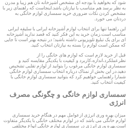
شود که بخواهید با بودجه ای مشخص آشپزخانه تان هم زیبا و مدرن
به نظر برسد هم متناسب با نیازتان باشد.اینجاست که راهنمای زیر با
مشخص کردن نکات ضروری خرید سمساری لوازم خانگی به
دردتان می خورد.
این راهنما تنها برای انتخاب لوازم آشپزخانه ایرانی با سلیقه ایرانی
مناسب است.زمان خرید به این فکر کنید که قصد ندارید آشپزخانه
ای برای یک تبلیغ تلویزیونی داشته باشید؛ در نتیجه بهتر است تا جایی
که ممکن است لوازم را بسته به نیازتان انتخاب کنید.
قبل از خرید لازم است که لوازم های خانگی را از
نظرعملکرد،اندازه،کاربرد و کیفیت با یکدیگر مقایسه کنید و
سمساری لوازم خانگی مرغوب را بتوانید از لوازم تقلبی تشخیص
دهید.در این بخش از نمناک درباره انتخاب سمساری لوازم خانگی
شمارا راهنمایی خواهیم کرد که بتوانید سمساری لوازم خانگی با
کیفیت انتخاب کنید.
سمساری لوازم خانگی و چگونگی مصرف
انرژی
میزان بهره وری انرژی ازعوامل مهم در هنگام خرید سمساری
لوازم خانگی می باشد که در لوازم مختلف خانگی با یکدیگر متفاوت
است.بهره وری انرژی در سمساری لوازم خانگی انواع مختلفی