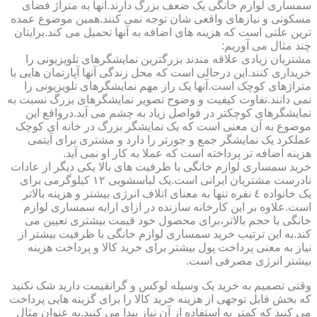
سمساری لوازم خانگی یک ضعف بزرگ دارند.آنها به متراژ فضای
مسکونی و نیازهای واقعی شان توجه نمی کنند.همین موضوع عمده
ترین علتی است که هزینه های اضافه به آنها تحمیل می کند.برایتان
چند مثال می آوریم:
مشتریان زیادی علاقه مندند بزرگترین نمایشگرهای تلویزیونی را
خریداری کنند.این درحالی است که محل زندگی آنها آپارتمان هایی با
متراژهای کوچک است.آنها یک راز مهم نمایشگرهای تلویزیونی را
نمی دانند.تفاوت کیفیت و وضوح تصویر نمایشگرهای بزرگ نسبت به
نمایشگرهای کوچکتر در فواصل زیاد به چشم می آید.درواقع این
موضوع به آن معنی است که یک نمایشگر بزرگ در خانه ای کوچک
عملکرد یک نمایشگر جمع و جورتر را دارد و مشتری برای آیتمی
هزینه اضافه تر پرداخته است که عملا به کار او نمی آید.
خرید سمساری لوازم خانگی با ظرفیت های بالا یکی دیگر از عادات
نادرست مشتریان ایرانی است.یک لباسشویی ١٢ کیلوگرمی برای
یک خانواده ٤ نفره تنها به معنای اتلاف انرژی بیشتر و هزینه بالاتر
است.علاوه بر این کارخانه سازنده در ازای ارایه سمساری لوازم
خانگی با حجم بالاتر،برای محصول خود قیمت بیشتری تعیین می
کند.به این ترتیب خرید سمساری لوازم خانگی با ظرفیت بیشتر از
نیاز به معنی پرداخت پول بیشتر برای خرید کالا و پرداخت هزینه
بیشتر انرژی مصرفی است.
وقتی تصمیم به خرید یک وسیله لوکس و گرانقیمت دارید شک نکنید
که بخش قابل توجهی از هزینه خرید کالا را برای گزینه هایی پرداخت
می کنید که کمتر به استفاده از آن نیاز پیدا می کنید.به عنوان مثال