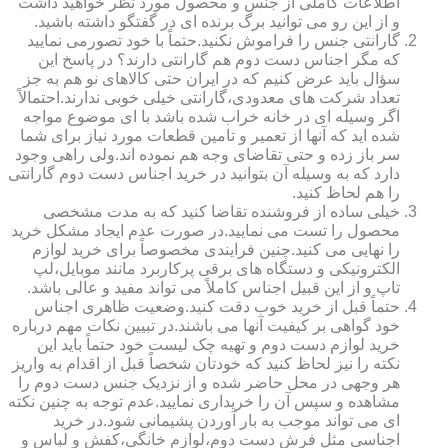
اطلاعات کاملی از جنس و محصول مورد نظر خواهید داشت
و از این رو می توانید برگ برنده ای در گفتگو داشته باشید.
گارانتی جنس را فراموش نکنید.حتماً با خود تصورمی نمایید
که مگر اجناس دست دوم هم گارانتی دارند؟ در پاسخ این
سؤال باید عرض کنیم که در ایران حتی کالاهای نو هم به جز
تعداد شرکت های معدودی،گارانتی خیلی خوبی ندارند.احتمالاً
اگر وسیله ای در خانه خراب شده باشد با ای موضوع مواجه
شده اید که آنها از تعمیر و تامین قطعات مورد نیاز برای شما
سر باز زده و حتی تقاضای وجه هم نموده اند.ولی راهی وجود
دارد که به وسیله آن بتوانید در خرید اجناس دست دوم گارانتی
را هم لحاظ کنید.
خیلی ساده از فروشنده تقاضا کنید که به مدت مشخصی
محصول را تست می نمایید.در صورت عدم ایجاد مشکل خرید
را نهایی می کنید.چنین فرایندی مخصوصاً برای خرید لوازم
الکترونیکی و دستگاه های برقی پرکاربرد مانند موبایل،لپ
تاپ و از این قبیل اجناس کاملاً می تواند مفید و عالی باشد.
حتماً قبل از خرید خوب دقت کنید.وضعیت ظاهری اجناس
خود گواهی بر کیفیت آنها می باشند.در تبیین نکات مهم درباره
خرید لوازم دست دوم و تهیه چک لیست خود حتماً باید این
نکته را نیز لحاظ کنید که خودتان شخصاً قبل از اقدام به واریز
هر وجهی در محل حاضر شده و از نزدیک جنس دست دوم را
مشاهده و سپس آن را خریداری نمایید.عدم توجه به چنین نکته
ای می تواند موجب به بار آوردن پشیمانی شود.در خرید
اجناسی مثل فرش دست دوم،لوازم خانگی،کفش و لباس و