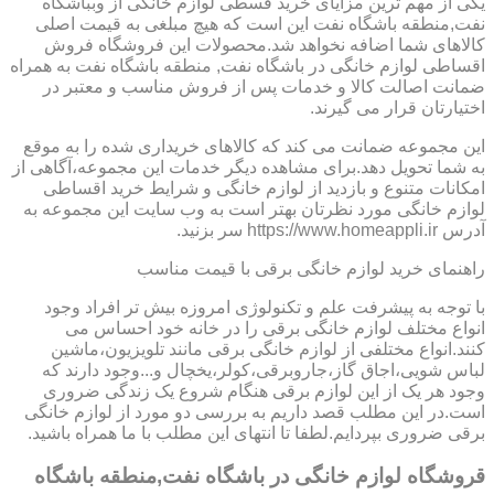
یکی از مهم ترین مزایای خرید قسطی لوازم خانگی از وبباشگاه
نفت,منطقه باشگاه نفت این است که هیچ مبلغی به قیمت اصلی
کالاهای شما اضافه نخواهد شد.محصولات این فروشگاه فروش
اقساطی لوازم خانگی در باشگاه نفت, منطقه باشگاه نفت به همراه
ضمانت اصالت کالا و خدمات پس از فروش مناسب و معتبر در
اختیارتان قرار می گیرند.
این مجموعه ضمانت می کند که کالاهای خریداری شده را به موقع
به شما تحویل دهد.برای مشاهده دیگر خدمات این مجموعه،آگاهی از
امکانات متنوع و بازدید از لوازم خانگی و شرایط خرید اقساطی
لوازم خانگی مورد نظرتان بهتر است به وب سایت این مجموعه به
آدرس https://www.homeappli.ir سر بزنید.
راهنمای خرید لوازم خانگی برقی با قیمت مناسب
با توجه به پیشرفت علم و تکنولوژی امروزه بیش تر افراد وجود
انواع مختلف لوازم خانگی برقی را در خانه خود احساس می
کنند.انواع مختلفی از لوازم خانگی برقی مانند تلویزیون،ماشین
لباس شویی،اجاق گاز،جاروبرقی،کولر،یخچال و...وجود دارند که
وجود هر یک از این لوازم برقی هنگام شروع یک زندگی ضروری
است.در این مطلب قصد داریم به بررسی دو مورد از لوازم خانگی
برقی ضروری بپردایم.لطفا تا انتهای این مطلب با ما همراه باشید.
قروشگاه لوازم خانگی در باشگاه نفت,منطقه باشگاه