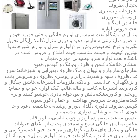
یخچال،ظروف
آشپزخانه و بسیاری
از وسایل ضروری
خانه در باشگاه
نفت,فروش لوازم
منزل در باشگاه نفت,سمساری لوازم خانگی و حتی جهزیه خود را
به صورت اینترنتی سفارش دهید و درون منزل،کاملا رایگان تحویل
بگیرید با نرخ اتحادیه,فروش انواع لوازم منزل و لوازم آشپزخانه با
بهترین کیفیت و قیمت مناسب جهت اطلاع از فروش عمده در
باشگاه نفت,لوازم سرو نوشیدنی: قوری،فنجان و
استکان،فلاسک،کلمن و ظرف یخ،تنگ و گیلاس،قهوه
سازچای‌ساز،پارچ و لیوان و ماگ ظروف پذیرایی و آشپزخانه: سرو
غذا،ظروف میوه و شیرینی،رانر و رومیزی،ظروف و سرویس پخت
و پز،نگهداری غذا،سینی و بانکه،ملزومات آشپزخانه،قاشق،چنگال و
کارد،رنده آشپزخانه،کاسه و پیاله،قالب کیک لوازم خواب و حمام:
روتختی و کاور،تشک،بالش و پتو،حوله،پادری،خوشبو کننده و نرم
کننده،ملزومات سرویس بهداشتی و حمام.دکوراسیون:
کوسن،ظروف دکوری،گلدان،نور و روشنایی،جاشمعی،عود و جا
عودی،کتابخانه و شلف دیواری،مجسمه و
تندیس،ساعت،آینه،پرده،آویز و چوب لباسی،تابلو و قاب
عکس،مبلمان خانگی،شمع و شمعدان پت شاپ: غذای حیوانات
خانگی و مکمل های غذایی،نگهداری و مراقبت حیوانات،سرگرمی و
اسباب بازی حیوانات باشگاه نفت,فروش لوازم منزل,فروش انواع