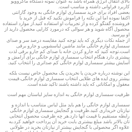
بالای انتقال انرژی همراه باشد به عنوان نمونه دستگاه ماکروویو
کاربرد فراوانی داشته و مناسب است.
بعضی افراد برای خرید سمساری لوازم خانگی به وجود گارانتی
اکتفا نموده اما این نکته را فراموش نکنید که قبل از خرید با
فروشنده گفتگو کرده و از تجربیات او استفاده کنید.از موارد استفاده
محصول آگاه شوید و هر سوالی که درمورد کارایی محصول دارید از
او بپرسید.
از جمله نکات دیگری که باید توجه کنید مقایسه درصد سر و صدای
سمساری لوازم خانگی مانند ماشین لباسشویی و جارو برقی
است.توجه کنید که جارو کردن خانه با صدای کم جارو برقی لذت
بیشتری دارد هنگام انتخاب سمساری لوازم خانگی برای آرامش و
آسایش بیشتر سمساری لوازم خانگی کم صداتری را انتخاب کنید.
این نوشته درباره خریدن یا نخریدن یک محصول خاص نیست بلکه
بیشتر روی ایده های طلایی انتخاب سمساری لوازم خانگی،قیمت
معقول و امکاناتی که باید داشته باشند تاکید شده است.
ظرفیت سمساری لوازم خانگی به اندازه سایز لباستان مهم است
سمساری لوازم خانگی را هم باید مثل لباس متناسب با اندازه و
نیازتان خریداری کنید.ظرفیت و گنجایش سمساری لوازم خانگی
رابطه مستقیم با قیمت آنها دارد.هر چه ظرفیت محصول انتخابی
تان بالاتر باشد مبلغ بیشتری بابت خرید آن پرداخت خواهید کرد.به
علاوه اگر محصولی با گنجایش بیشتر از نیازتان بخرید در طولانی