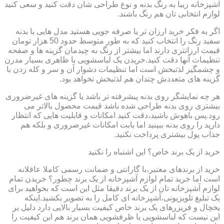
آشپزخانه زیبا به رنگ بدنه و نوع طراحی شان دقت کنید و سعی کنید
لوازم انتخابی تان هم رنگ باشند.
اگر به فکر خرید ارزان تر یا صرفه جویی هستید مدل هایی با بدنه
سفید رنگ را انتخاب کنید که به طور متوسط حدود 50 هزار تومان
قیمت ارزانتری دارند اما بیشتر از رنگ به چیدمان گزینه ها و صفحه
تنظیمات آنها دقت کنید.خریدن یک لباسشویی با ظاهری بسیار مدرن
و چشمگیر لذتبخش است اما تنظیمات دشوار آن و سر و کله زدن با
گزینه های متعددش چندان هم لذتبخش نخواهد بود.
هر چه نمایشگر روی بدنه پیشرفته تر باشد یا گزینه های غیرضروری
بیشتری روی بدنه طراحی شده باشد قیمت محصول بالاتر می
رود.پس باهوش باشید،دقت کنید امکانات و قابلیت هایی که انتظار
دارید را روی بدنه ببینید اما بابت امکانات غیرضروری و بلکه هم
جذاب پول بیشتری پرداخت نکنید.
خرید از یک برند خاص؟ این اشتباه را نکنید
خرید از برندهای معتبر،با گارانتی و ضمانت رسمی کاملا عاقلانه
است اما خرید تمام لوازم آشپزخانه از یک برند چطور؟ خریدن تمام
لوازم آشپزخانه تان از یک برند دقیقا مثل این است که بخواهید برای
یک تبلیغ تلویزیونی،آشپزخانه ای کامل را به تصویر بکشید.اینکه
یخچال و فریزرهای یک برند خاص کیفیت بسیار بالایی دارد دلیل بر
این نیست که لباسشویی یا ظرفشویی همان برند هم این کیفیت را