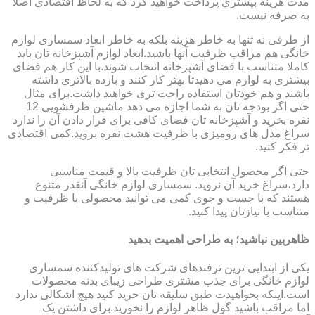
مدت هزینه بیشتری پرداخت خواهید کرد که به لحاظ اقتصادی اصلا
به صرفه نیست.
از طرفی نه تنها به خاطر هزینه بلکه به خاطر ابعاد سمساری لوازم
خانگی هم مراقب ظرفیت آنها باشید.ابعاد لوازم آشپزخانه تان باید
کاملا متناسب با فضای آشپزخانه انتخاب شوند.با این کار هم فضای
بیشتری به لوازم می دهیدتا بهتر کار کنند و بازده بالاتری داشته
باشند و هم خودتان استفاده راحت تری خواهید داشت.برای مثال
حتی اگر بودجه تان به شما اجازه می دهد ماشین ظرفشویی 12
نفره بخرید و آشپزخانه تان فضای کافی برای قرار دادن آن را ندارد
سراغ مدل های رومیزی با ظرفیت هشت نفره بروید.کمی اقتصادی
تر فکر کنید.
حتی اگر محصول انتخابی تان ظرفیت بالا و قیمت مناسبی
دارد،سراغ خرید آن نروید. سمساری لوازم خانگی آنقدر متنوع
هستند که با جست و جوی کمی می توانید محصولی با ظرفیت و
متناسب با نیازتان پیدا کنید.
ظاهربین نباشید؛ به طراحی اهمیت بدهید
یکی از ابتدایی ترین ترفندهای شرکت های تولیدکننده سمساری
لوازم خانگی برای جذب مشتری طراحی زیبای بدنه محصولات
است.اینکه بخواهیدت طبق سلیقه تان خرید کنید هیچ اشکالی ندارد
اما مراقب باشید گول ظاهر لوازم را نخورید.برای داشتن یک