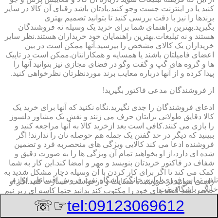
کنید یا در اینترنت جست وجو کنید.یادتان باشد رقبای آن کالا در سایر
برندها را نیز با دقت بررسی کنید تا بتوانید تصمیم بهتری
بگیرید.بهترین راهنمای شما برای خرید یک وسیله نه فروشندگان
هستند و نه تبلیغات.بهترین راهنمایان خود خریداران هستند.نظر سایر
خریداران یک کالای مشخص را بپرسید.آنها ممکن است در بین
اعضای فامیلتان باشند یا همسایه و همکارانتان.ممکن است در تاپیک
ها و گروه های گپ و گفت وگو در فضای مجازی نیز بتوانید آنها را
پیدا کرده و از آنها درباره معایب برند موردنظرتان نظرخواهی کنید.
از فروشندگان مدعی فاکتور بگیرید!
ادعای فروشندگان را جدی نگیرید.نگاه نکنید که آنها برای خرید یک
کالا دقایق طولانی برایتان حرف می زنند و نقش یک مشاور دلسوز
را بازی می کنند.کافی است بعد ازخرید کالا به آنها مراجعه کنید و
ببینید که دیگر در حد گفتن یک جمله هم حوصله تان را ندارند! اگر
فروشنده ادعا می کند کالایی ویژگی های منحصربه فرد و تضمین
شده ای دارد،از او بخواهید تمام آن ویژگی ها را به صورت دقیق و
شفاف در فاکتور خریدتان بنویسد و مهر و امضا کند.این کار به شما
کمک می کند تا اگر برای کار کردن با آن وسیله دچار مشکل شدید به
تلفن تماس فوری
لوازم خانگی باشگاه نفت,فروش اقساطی لوازم
راحتی بتوانید از فروشنده شکایت و درخواست خسارت کنید.اگر او
خانگی باشگاه نفت
حاضر نشد گفته های خود را مکتوب کند بدانید حتما کاسه ای زیر نیم
کاسه است.این گزینه به ویژه درباره خرید سمساری لوازم خانگی
☞☏
tel:09123069612
بزرگ و با قیمت بیشتر می تواند برای شما بسیار تعیین کننده باشد.