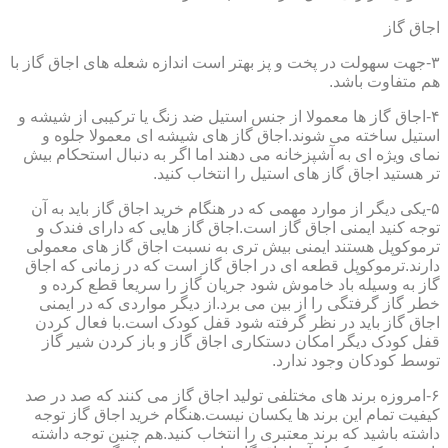
اجاق گاز
۳-جهت سهولت در پخت و پز بهتر است اندازه شعله های اجاق گاز با
هم متفاوت باشد.
۴-اجاق گاز ها معمولا از جنس استیل ضد زنگ یا ترکیبی از شیشه و
استیل ساخته می شوند.اجاق گاز های شیشه ای معمولا جلوه و
نمای ویژه ای به آشپزخانه می دهند اما اگر به دنبال استحکام بیش
تر هستید اجاق گاز های استیل را انتخاب کنید.
۵-یکی دیگر از موارد مهمی که در هنگام خرید اجاق گاز باید به آن
توجه کنید ایمنی اجاق گاز است.اجاق گاز هایی که دارای فندک و
ترموکوپل هستند ایمنی بیش تری به نسبت اجاق گاز های معمولی
دارند.ترموکوپل قطعه ای در اجاق گاز است که در زمانی که اجاق
گاز به وسیله باد خاموش شود جریان گاز را سریعا قطع کرده و
خطر گاز گرفتگی را از بین می برد.از دیگر مواردی که در ایمنی
اجاق گاز باید در نظر گرفته شود قفل کودک است.با فعال کردن
قفل کودک دیگر امکان دستکاری اجاق گاز و باز کردن شیر گاز
توسط کودکان وجود ندارد.
۶-امروزه برند های مختلفی تولید اجاق گاز می کنند که صد در صد
کیفیت تمام این برند ها یکسان نیست.هنگام خرید اجاق گاز توجه
داشته باشید که برند معتبری را انتخاب کنید.هم چنین توجه داشته