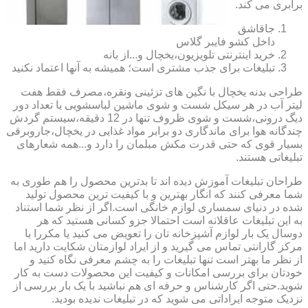
برابری می کند.
جاقاشق
داخل کشو فایبر گلاس
خرید اینترنتی تلویزیون،یخچال و...از بانه
تبلیغات برای جذب مشتری است؛ همیشه به آنها اعتماد نکنید
طراحی بدنه یخچال با نگین های تزئینی ونقره،مصرف فقط هفت
لیتر آب در هر سیکل شست و شوی ماشین لباسشویی یا تعداد دور
دیگ درونی،شست و شوی ظروف تنها در 12 دقیقه،سیستم گردش
چندگانه هوا برای ماندگاری دو برابر مواد غذایی در یخچال،جاروبرقی
بسیار قوی که حتی قدرت مکش مبلمان را دارد و...همه شعارهای
تبلیغاتی هستند.
طراحان تبلیغات آموزش دیده اند تا بدترین محصول را هم طوری به
شما معرفی کنند که انگار بهترین و با کیفیت ترین محصول تولید
شده در دنیای سمساری لوازم خانگی است.اگر از نظر شما استناد
به این تبلیغات عاقلانه است احتمالا جزو کسانی هستید که هر
دوسال یک بار لوازم آشپزخانه تان را تعویض می کنید یا مکررا با
مرکز گارانتی تماس می گیرید و از ایراد لوازمتان شکایت دارید اما
از نظر ما بهتر است تنها تبلیغات را به چشم معرفی نگاه کنید و
خودتان برای بررسی امکانات و کیفیت این محصولات دست به کار
شوید.حتی اگر کارشناس و حرفه ای هم نباشید با یک بار بررسی از
نزدیک متوجه ایراداتی می شوید که در تبلیغات ندیده بودید.