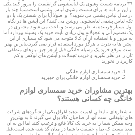
٣٦ برنامه شست وشوی یک لباسشویی گرانقیمت را مرور کنید.یکی
از این برنامه ها برای شست وشوی لباس پشمی است.شما چند بار
در سال لباس پشمی می شویید؟! و اصولا آیا برای شستن یک یا دو
تکه لباس پشمی لباسشویی روشن می کنید؟ این آپشن ها در نگاه
اول بسیار فریبنده به نظر می رسند و باعث می شوند مشتری در
یک تصمیم آنی و عجولانه پول زیادی بابت خرید یک وسیله بپردازد اما
به مرور و با استفاده از آن کالا متوجه می شود که بسیاری از این
آپشن ها به ندرت یا هرگز مورد استفاده قرار نمی گیرد.بنابراین بهتر
است موقع خرید یک وسیله خانگی قبل از هر چیز نیازهای منطقی
تان را در نظر بگیرید و فریب تجملات و آپشن های لوکس و کم
کاربرد را نخورید.
خرید سمساری لوازم خانگی
خرید سمساری لوازم خانگی برای جهیزیه
بهترین مشاوران خرید سمساری لوازم
خانگی چه کسانی هستند؟
به شعارهای تبلیغاتی اهمیت ندهید.اغراق یکی از شگردهای شرکت
های تبلیغاتی است.آنها از صاحبان کالا پول می گیرند تا به بهترین
وجه ممکن شما را به خرید یک کالا قانع و ترغیب کنند اما این به آن
معنا نیست که تمام حقیقت با شما در میان گذاشته شده است.قبل
از این که فریفته تبلیغات شوید درباره آن کالا و معایبش پرس و جو