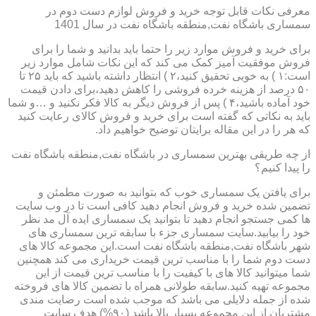
معرفی نکات قابل توجه خرید و فروش لوازم دست دوم در
سمساری باشگاه نفت,منطقه باشگاه نفت در سال 1401
برای خرید و فروش موارد زیر را حتما باید بدانید و شما را برای
فروش موفقیت آمیز کمک می کند که این نکات شامل موارد زیر
است:۱ ) به خوبی تحقیق کنید،۲ ) انتظار داشته باشید که باید ۲۵ تا
۵۰ درصد از هزینه خرده فروشی را کاهش دهید،برای دادن قیمت
خود آماده باشید،۴ ) پس از فروش دیگر به کالا فکر نکنید و …و شما
باید به نکاتی که گفته است برای خرید و فروش کالای رعایت کنید
که هر را در این مقاله برایتان توضیح خواهیم داد.
از چه طریقی بهترین سمساری در باشگاه نفت,منطقه باشگاه نفت
را پیدا کنیم؟
برای یافتن یک سمساری خوب که بتوانید به صورت مطمئن و
تضمین شده خرید و فروش انجام دهید کافی است تا در وب سایت
ها کمی جستجو انجام دهید تا بتوانید یک سمساری ایده آل مد نظر
خود را بیابید.سایت سمساری جزء با سابقه ترین سمساری های
شهر باشگاه نفت,منطقه باشگاه نفت است.این مجموعه کالا های
دست دوم شما را با مناسب ترین قیمت خریداری می کند همچنین
شما میتوانید کالا های با کیفیت را با مناسب ترین قیمت از این
مجموعه تهیه کنید.سابقه طولانی همراه با تضمین کالا های فروخته
شده از جمله دلایلی می باشد که موجب شده است رضایت مندی
مشتریان از این مجموعه بسیار بالا باشد (۹۰%) هدف سایت