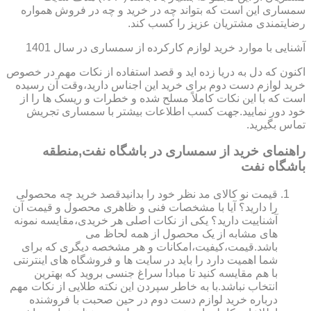
سمساری این است که بتواند چه در خرید و چه در فروش همواره
رضایتمندی مشتریان عزیز را کسب کند.
آشنایی با موارد خرید لوازم کارکرده از سمساری در سال 1401
اکنون که دل به دریا زده اید و قصد استفاده از نکات مهم در خصوص
خرید لوازم دست دوم برای خرید این اجناس دارید،وقت آن رسیده
است که با این نکات کاملاً مسلح شده و خطرات و ریسک ها را از
خود دور نمایید.جهت کسب اطلاعات بیشتر با سمساری تجریش
تماس بگیرید.
راهنمای خرید از سمساری در باشگاه نفت,منطقه
باشگاه نفت
قیمت نو کالای مد نظر خود را بدانیدقصد خرید چه محصولی
را دارید؟ آیا با مشخصات فنی و ظاهری محصول و قیمت آن
آشناییت دارید؟ یکی از نکات اصلی هر خریدی،مقایسه نمونه
های مشابه از یک محصول از همه لحاظ می
باشد.قیمت،کیفیت،امکانات و هر مشخصه دیگری که برای
شما اهمیت دارد را باید در سایت ها و فروشگاه های اینترنتی
با هم مقایسه کنید تا مبادا سراغ جنسی بروید که بهترین
انتخاب نباشد.با به خاطر سپردن این نکته طلایی از نکات مهم
درباره خرید لوازم دست دوم در حین صحبت با فروشنده