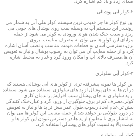
صدای زیاد و باد کم اشاره کرد.
۲-کولر آبی پوشالی
این نوع کولر ها جز قدیمی ترین سیستم کولر هلی آبی به شمار می
روند.در این سیستم آب به وسیله پمپ روی پوشال های چوبی می
ریزد و سبب خنک شدن هوای ورودی به کولر می شود.از جمله
مزایای این کولر ها می توان به مصرف مناسب نیروی
برق،دسترسی آسان به قطعات،قیمت مناسب و نصب آسان اشاره
کرد و از جمله معایب آن می توان به رسوب پوشال و نیاز به تعویض
آن ها،مصرف بالای آب و امکان ورود گرد و غبار به محیط اشاره
کرد.
۳-کولر آبی سلولزی
این کولر ها نمونه پیشرفته تری از کولر های آبی پوشالی هستند که
در آن ها به جای پوشال از پد های سلولزی استفاده می شود.استفاده
از پد سلولزی به جای پوشال سبب افزایش راندمان کاری
کولر،مصرف کم تر برق،جلوگیری از ورود گرد و غبار،خنک کنندگی
بیش تر،عدم ایجاد رسوب،طول عمر بیش تر پد ها و نیاز به تعویض
در دوره طولانی تر خواهد شد.از جمله معایب این کولر ها می توان
به انتشار بوی نا مطبوع از پد ها،در دسترس نبودن این کولر ها و
قیمت بالا به نسبت کولر های پوشالی استفاده کرد.
کولر آبی سلولزی