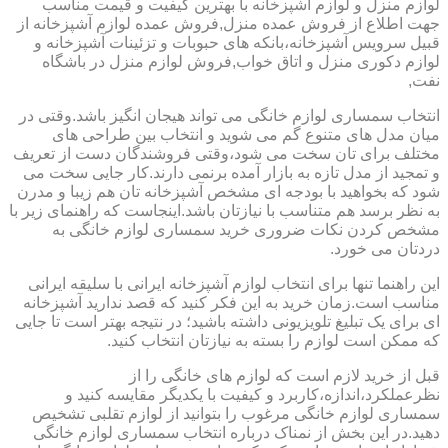
لوازم منزل و لوازم آشپزخانه با بهترین کیفیت و قیمت مناسب
جهت اطلاع از فروش عمده منزل,فروش عمده لوازم آشپزخانه از
قبیل سرویس آشپزخانه،بانکه های حبوبات و تزئینات آشپزخانه و
لوازم دکوری منزل و اتاق خواب,فروش لوازم منزل در باشگاه
نفت,
انتخاب سمساری لوازم خانگی می تواند هیجان انگیز باشد.وقتی در
میان مدل های متنوع گم می شوید و انتخاب بین طراحی های
مختلف برای تان سخت می شود،وقتی فروشندگان دست از تعریف
و تمجید از مدل تازه به بازار آمده برنمی دارند.کار جایی سخت می
شود که بخواهید با بودجه ای مشخص آشپزخانه تان هم زیبا و مدرن
به نظر برسد هم متناسب با نیازتان باشد.اینجاست که راهنمای زیر با
مشخص کردن نکات ضروری خرید سمساری لوازم خانگی به
دردتان می خورد.
این راهنما تنها برای انتخاب لوازم آشپزخانه ایرانی با سلیقه ایرانی
مناسب است.زمان خرید به این فکر کنید که قصد ندارید آشپزخانه
ای برای یک تبلیغ تلویزیونی داشته باشید؛ در نتیجه بهتر است تا جایی
که ممکن است لوازم را بسته به نیازتان انتخاب کنید.
قبل از خرید لازم است که لوازم های خانگی را از
نظرعملکرد،اندازه،کاربرد و کیفیت با یکدیگر مقایسه کنید و
سمساری لوازم خانگی مرغوب را بتوانید از لوازم تقلبی تشخیص
دهید.در این بخش از نمناک درباره انتخاب سمساری لوازم خانگی