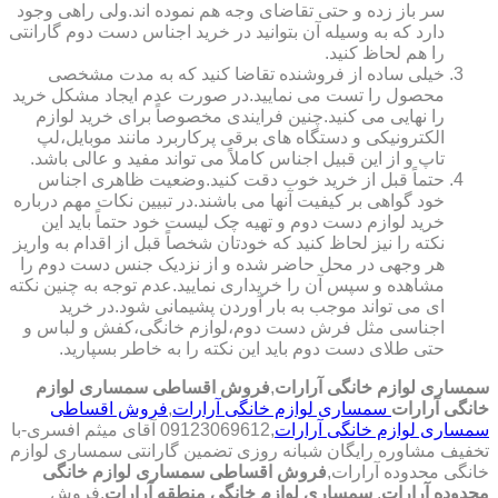
سر باز زده و حتی تقاضای وجه هم نموده اند.ولی راهی وجود
دارد که به وسیله آن بتوانید در خرید اجناس دست دوم گارانتی
را هم لحاظ کنید.
خیلی ساده از فروشنده تقاضا کنید که به مدت مشخصی
محصول را تست می نمایید.در صورت عدم ایجاد مشکل خرید
را نهایی می کنید.چنین فرایندی مخصوصاً برای خرید لوازم
الکترونیکی و دستگاه های برقی پرکاربرد مانند موبایل،لپ
تاپ و از این قبیل اجناس کاملاً می تواند مفید و عالی باشد.
حتماً قبل از خرید خوب دقت کنید.وضعیت ظاهری اجناس
خود گواهی بر کیفیت آنها می باشند.در تبیین نکات مهم درباره
خرید لوازم دست دوم و تهیه چک لیست خود حتماً باید این
نکته را نیز لحاظ کنید که خودتان شخصاً قبل از اقدام به واریز
هر وجهی در محل حاضر شده و از نزدیک جنس دست دوم را
مشاهده و سپس آن را خریداری نمایید.عدم توجه به چنین نکته
ای می تواند موجب به بار آوردن پشیمانی شود.در خرید
اجناسی مثل فرش دست دوم،لوازم خانگی،کفش و لباس و
حتی طلای دست دوم باید این نکته را به خاطر بسپارید.
سمساری لوازم خانگی آرارات
,
فروش اقساطی سمساری لوازم
خانگی آرارات
سمساری لوازم خانگی آرارات
,
فروش اقساطی
سمساری لوازم خانگی آرارات
,09123069612 آقای میثم افسری-با
تخفیف مشاوره رایگان شبانه روزی تضمین گارانتی سمساری لوازم
خانگی محدوده آرارات,
فروش اقساطی سمساری لوازم خانگی
محدوده آرارات
,
سمساری لوازم خانگی منطقه آرارات
,فروش