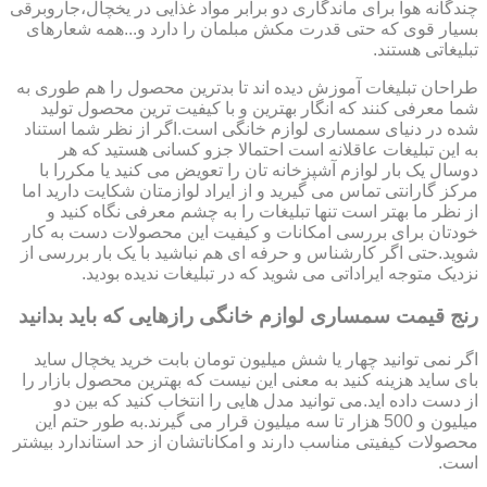
چندگانه هوا برای ماندگاری دو برابر مواد غذایی در یخچال،جاروبرقی
بسیار قوی که حتی قدرت مکش مبلمان را دارد و...همه شعارهای
تبلیغاتی هستند.
طراحان تبلیغات آموزش دیده اند تا بدترین محصول را هم طوری به
شما معرفی کنند که انگار بهترین و با کیفیت ترین محصول تولید
شده در دنیای سمساری لوازم خانگی است.اگر از نظر شما استناد
به این تبلیغات عاقلانه است احتمالا جزو کسانی هستید که هر
دوسال یک بار لوازم آشپزخانه تان را تعویض می کنید یا مکررا با
مرکز گارانتی تماس می گیرید و از ایراد لوازمتان شکایت دارید اما
از نظر ما بهتر است تنها تبلیغات را به چشم معرفی نگاه کنید و
خودتان برای بررسی امکانات و کیفیت این محصولات دست به کار
شوید.حتی اگر کارشناس و حرفه ای هم نباشید با یک بار بررسی از
نزدیک متوجه ایراداتی می شوید که در تبلیغات ندیده بودید.
رنج قیمت سمساری لوازم خانگی رازهایی که باید بدانید
اگر نمی توانید چهار یا شش میلیون تومان بابت خرید یخچال ساید
بای ساید هزینه کنید به معنی این نیست که بهترین محصول بازار را
از دست داده اید.می توانید مدل هایی را انتخاب کنید که بین دو
میلیون و 500 هزار تا سه میلیون قرار می گیرند.به طور حتم این
محصولات کیفیتی مناسب دارند و امکاناتشان از حد استاندارد بیشتر
است.