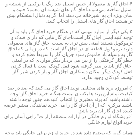
۴-اجاق گاز ها معمولا از جنس استیل ضد زنگ یا ترکیبی از شیشه و
استیل ساخته می شوند.اجاق گاز های شیشه ای معمولا جلوه و
نمای ویژه ای به آشپزخانه می دهند اما اگر به دنبال استحکام بیش
تر هستید اجاق گاز های استیل را انتخاب کنید.
۵-یکی دیگر از موارد مهمی که در هنگام خرید اجاق گاز باید به آن
توجه کنید ایمنی اجاق گاز است.اجاق گاز هایی که دارای فندک و
ترموکوپل هستند ایمنی بیش تری به نسبت اجاق گاز های معمولی
دارند.ترموکوپل قطعه ای در اجاق گاز است که در زمانی که اجاق
گاز به وسیله باد خاموش شود جریان گاز را سریعا قطع کرده و
خطر گاز گرفتگی را از بین می برد.از دیگر مواردی که در ایمنی
اجاق گاز باید در نظر گرفته شود قفل کودک است.با فعال کردن
قفل کودک دیگر امکان دستکاری اجاق گاز و باز کردن شیر گاز
توسط کودکان وجود ندارد.
۶-امروزه برند های مختلفی تولید اجاق گاز می کنند که صد در صد
کیفیت تمام این برند ها یکسان نیست.هنگام خرید اجاق گاز توجه
داشته باشید که برند معتبری را انتخاب کنید.هم چنین توجه داشته
باشید مرکزی که از آن اجاق گاز را می خرید نمایندگی معتبر عرضه
کننده اجاق گاز آن برند باشد.
"فروشگاه لوازم خانگی در آرارات,منطقه آرارات" راهی آسان برای
خرید انواع لوازم خانگی
همان گونه که توضیح داده شد در خرید لوازم برقی خانگی باید توجه