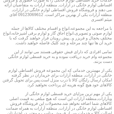
خدمات خرید اقساطی لوازم خانگی را به صورت حضوری و فروش
اقساطی لوازم خانگی در آرارات, منطقه آرارات به متقاضیان ارائه
می دهند و فروشگاه فروش اقساطی لوازم خانگی در آرارات,
منطقه آرارات یکی از بهترین مراکز است. 09123069612 آقای
میثم افسری
با مراجعه به این مجموعه،انواع و اقسام مختلف کالاها از جمله
لوازم صوتی و تصویری،انواع اجاق گاز و لوازم برقی آشپزخانه،انواع
مختلف یخچال و فریزر و...پیش رویتان قرار خواهند گرفت که با
خرید آن ها تنها چند مرحله و چند کلیک فاصله خواهید داشت.
تمامی افرادی که دارای فیش حقوقی هستند می توانند از این
مجموعه وام خرید دریافت نموده و به خرید قسطی لوازم خانگی
دست بزنند.
یکی از مهمترین خدماتی که این مجموعه فروش اقساطی لوازم
خانگی در آرارات, منطقه آرارات برای خریداران در نظر گرفته
امکان ارسال رایگان کالا تا درب منزل است.پس برای تحویل گرفتن
کالاهای خود هیچ گونه هزینه ای پرداخت نخواهید کرد.
یکی از مهم ترین مزایای خرید قسطی لوازم خانگی از
وبآرارات,منطقه آرارات این است که هیچ مبلغی به قیمت اصلی
کالاهای شما اضافه نخواهد شد.محصولات این فروشگاه فروش
اقساطی لوازم خانگی در آرارات, منطقه آرارات به همراه ضمانت
اصالت کالا و خدمات پس از فروش مناسب و معتبر در اختیارتان