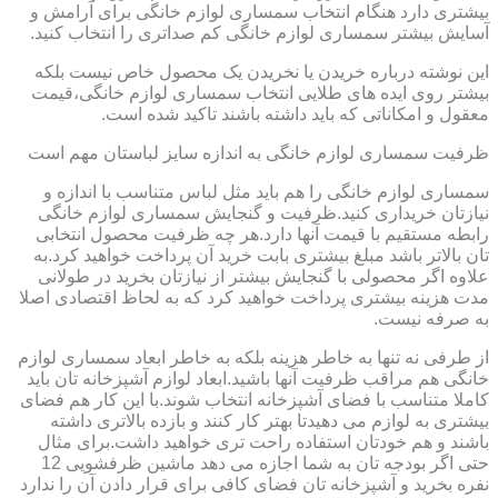
بیشتری دارد هنگام انتخاب سمساری لوازم خانگی برای آرامش و
آسایش بیشتر سمساری لوازم خانگی کم صداتری را انتخاب کنید.
این نوشته درباره خریدن یا نخریدن یک محصول خاص نیست بلکه
بیشتر روی ایده های طلایی انتخاب سمساری لوازم خانگی،قیمت
معقول و امکاناتی که باید داشته باشند تاکید شده است.
ظرفیت سمساری لوازم خانگی به اندازه سایز لباستان مهم است
سمساری لوازم خانگی را هم باید مثل لباس متناسب با اندازه و
نیازتان خریداری کنید.ظرفیت و گنجایش سمساری لوازم خانگی
رابطه مستقیم با قیمت آنها دارد.هر چه ظرفیت محصول انتخابی
تان بالاتر باشد مبلغ بیشتری بابت خرید آن پرداخت خواهید کرد.به
علاوه اگر محصولی با گنجایش بیشتر از نیازتان بخرید در طولانی
مدت هزینه بیشتری پرداخت خواهید کرد که به لحاظ اقتصادی اصلا
به صرفه نیست.
از طرفی نه تنها به خاطر هزینه بلکه به خاطر ابعاد سمساری لوازم
خانگی هم مراقب ظرفیت آنها باشید.ابعاد لوازم آشپزخانه تان باید
کاملا متناسب با فضای آشپزخانه انتخاب شوند.با این کار هم فضای
بیشتری به لوازم می دهیدتا بهتر کار کنند و بازده بالاتری داشته
باشند و هم خودتان استفاده راحت تری خواهید داشت.برای مثال
حتی اگر بودجه تان به شما اجازه می دهد ماشین ظرفشویی 12
نفره بخرید و آشپزخانه تان فضای کافی برای قرار دادن آن را ندارد