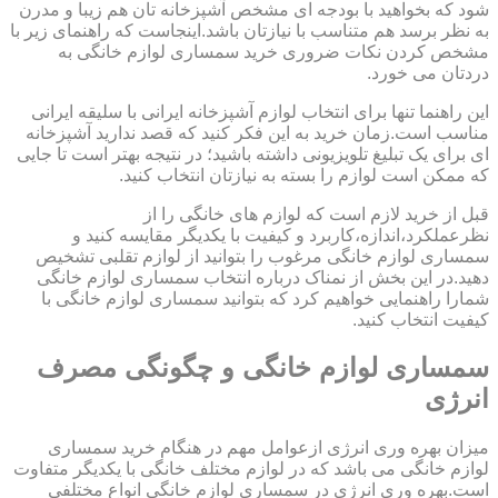
شود که بخواهید با بودجه ای مشخص آشپزخانه تان هم زیبا و مدرن
به نظر برسد هم متناسب با نیازتان باشد.اینجاست که راهنمای زیر با
مشخص کردن نکات ضروری خرید سمساری لوازم خانگی به
دردتان می خورد.
این راهنما تنها برای انتخاب لوازم آشپزخانه ایرانی با سلیقه ایرانی
مناسب است.زمان خرید به این فکر کنید که قصد ندارید آشپزخانه
ای برای یک تبلیغ تلویزیونی داشته باشید؛ در نتیجه بهتر است تا جایی
که ممکن است لوازم را بسته به نیازتان انتخاب کنید.
قبل از خرید لازم است که لوازم های خانگی را از
نظرعملکرد،اندازه،کاربرد و کیفیت با یکدیگر مقایسه کنید و
سمساری لوازم خانگی مرغوب را بتوانید از لوازم تقلبی تشخیص
دهید.در این بخش از نمناک درباره انتخاب سمساری لوازم خانگی
شمارا راهنمایی خواهیم کرد که بتوانید سمساری لوازم خانگی با
کیفیت انتخاب کنید.
سمساری لوازم خانگی و چگونگی مصرف
انرژی
میزان بهره وری انرژی ازعوامل مهم در هنگام خرید سمساری
لوازم خانگی می باشد که در لوازم مختلف خانگی با یکدیگر متفاوت
است.بهره وری انرژی در سمساری لوازم خانگی انواع مختلفی