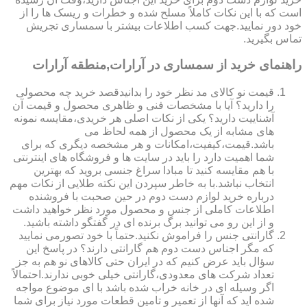
است که با این نکات کاملاً مسلح شده و خطرات و ریسک ها را از
خود دور نمایید.جهت کسب اطلاعات بیشتر با سمساری تجریش
تماس بگیرید.
راهنمای خرید از سمساری در آرارات,منطقه آرارات
قیمت نو کالای مد نظر خود را بدانیدقصد خرید چه محصولی
را دارید؟ آیا با مشخصات فنی و ظاهری محصول و قیمت آن
آشناییت دارید؟ یکی از نکات اصلی هر خریدی،مقایسه نمونه
های مشابه از یک محصول از همه لحاظ می
باشد.قیمت،کیفیت،امکانات و هر مشخصه دیگری که برای
شما اهمیت دارد را باید در سایت ها و فروشگاه های اینترنتی
با هم مقایسه کنید تا مبادا سراغ جنسی بروید که بهترین
انتخاب نباشد.با به خاطر سپردن این نکته طلایی از نکات مهم
درباره خرید لوازم دست دوم در حین صحبت با فروشنده
اطلاعات کاملی از جنس و محصول مورد نظر خواهید داشت
و از این رو می توانید برگ برنده ای در گفتگو داشته باشید.
گارانتی جنس را فراموش نکنید.حتماً با خود تصورمی نمایید
که مگر اجناس دست دوم هم گارانتی دارند؟ در پاسخ این
سؤال باید عرض کنیم که در ایران حتی کالاهای نو هم به جز
تعداد شرکت های معدودی،گارانتی خیلی خوبی ندارند.احتمالاً
اگر وسیله ای در خانه خراب شده باشد با ای موضوع مواجه
شده اید که آنها از تعمیر و تامین قطعات مورد نیاز برای شما