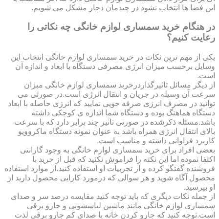
این فضا ها انتخاب نشود در چیدمان دچار مشکل می شویم.
در هنگام خرید سمساری لوازم خانگی چه نکاتی را
رعایت کنیم؟
یکی از مهم ترین نکات در خرید سمساری لوازم خانگی انتخاب این
وسایل برحسب میزان انرژی مصرفی دستگاه با ابعاد و اندازه آن
است.
از دیگر مسائل تاثیرگذاردرخرید سمساری لوازم خانگی میزان
سرعت آن وسیله در جریان و انتقال انرژی است.در صورتی می
توانید در مصرف انرژی صرفه جویی نمایید که انرژی حاصله با ابعاد
دستگاه هماهنگ بوده و دستگاه شما اندازه ی کوچکی داشته
باشد.مسئله ذکرشده در صورتی تاثیر چند برابر دارد که با سرعت
بالای انتقال انرژی همراه باشد به عنوان نمونه دستگاه ماکروویو
کاربرد فراوانی داشته و مناسب است.
بعضی افراد برای خرید سمساری لوازم خانگی به وجود گارانتی
اکتفا نموده اما این نکته را فراموش نکنید که قبل از خرید با
فروشنده گفتگو کرده و از تجربیات او استفاده کنید.از موارد استفاده
محصول آگاه شوید و هر سوالی که درمورد کارایی محصول دارید از
او بپرسید.
از جمله نکات دیگری که باید توجه کنید مقایسه درصد سر و صدای
سمساری لوازم خانگی مانند ماشین لباسشویی و جارو برقی
است.توجه کنید که جارو کردن خانه با صدای کم جارو برقی لذت