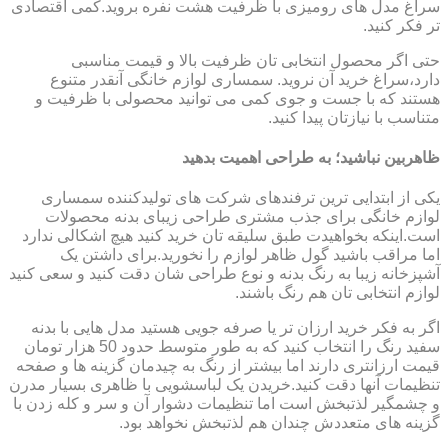
سراغ مدل های رومیزی با ظرفیت هشت نفره بروید.کمی اقتصادی
تر فکر کنید.
حتی اگر محصول انتخابی تان ظرفیت بالا و قیمت مناسبی
دارد،سراغ خرید آن نروید. سمساری لوازم خانگی آنقدر متنوع
هستند که با جست و جوی کمی می توانید محصولی با ظرفیت و
متناسب با نیازتان پیدا کنید.
ظاهربین نباشید؛ به طراحی اهمیت بدهید
یکی از ابتدایی ترین ترفندهای شرکت های تولیدکننده سمساری
لوازم خانگی برای جذب مشتری طراحی زیبای بدنه محصولات
است.اینکه بخواهیدت طبق سلیقه تان خرید کنید هیچ اشکالی ندارد
اما مراقب باشید گول ظاهر لوازم را نخورید.برای داشتن یک
آشپزخانه زیبا به رنگ بدنه و نوع طراحی شان دقت کنید و سعی کنید
لوازم انتخابی تان هم رنگ باشند.
اگر به فکر خرید ارزان تر یا صرفه جویی هستید مدل هایی با بدنه
سفید رنگ را انتخاب کنید که به طور متوسط حدود 50 هزار تومان
قیمت ارزانتری دارند اما بیشتر از رنگ به چیدمان گزینه ها و صفحه
تنظیمات آنها دقت کنید.خریدن یک لباسشویی با ظاهری بسیار مدرن
و چشمگیر لذتبخش است اما تنظیمات دشوار آن و سر و کله زدن با
گزینه های متعددش چندان هم لذتبخش نخواهد بود.