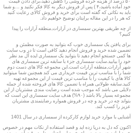
۵۰ درصد از هزینه خرده فروشی را کاهش دهید،برای دادن قیمت
خود آماده باشید،۴ ) پس از فروش دیگر به کالا فکر نکنید و …و شما
باید به نکاتی که گفته است برای خرید و فروش کالای رعایت کنید
که هر را در این مقاله برایتان توضیح خواهیم داد.
از چه طریقی بهترین سمساری در آرارات,منطقه آرارات را پیدا
کنیم؟
برای یافتن یک سمساری خوب که بتوانید به صورت مطمئن و
تضمین شده خرید و فروش انجام دهید کافی است تا در وب سایت
ها کمی جستجو انجام دهید تا بتوانید یک سمساری ایده آل مد نظر
خود را بیابید.سایت سمساری جزء با سابقه ترین سمساری های
شهر آرارات,منطقه آرارات است.این مجموعه کالا های دست دوم
شما را با مناسب ترین قیمت خریداری می کند همچنین شما میتوانید
کالا های با کیفیت را با مناسب ترین قیمت از این مجموعه تهیه
کنید.سابقه طولانی همراه با تضمین کالا های فروخته شده از جمله
دلایلی می باشد که موجب شده است رضایت مندی مشتریان از این
مجموعه بسیار بالا باشد (۹۰%) هدف سایت سمساری این است که
بتواند چه در خرید و چه در فروش همواره رضایتمندی مشتریان
عزیز را کسب کند.
آشنایی با موارد خرید لوازم کارکرده از سمساری در سال 1401
اکنون که دل به دریا زده اید و قصد استفاده از نکات مهم در خصوص
خرید لوازم دست دوم برای خرید این اجناس دارید،وقت آن رسیده