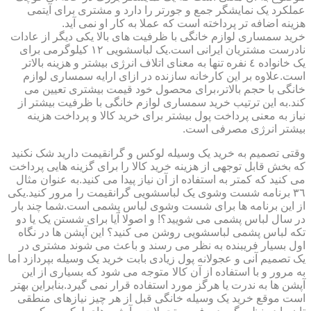
عملکرد یک نمایشگر جمع و جورتر را دارد و مشتری برای آیتمی
هزینه اضافه تر پرداخته است که عملا به کار او نمی آید.
خرید سمساری لوازم خانگی با ظرفیت های بالا یکی دیگر از عادات
نادرست مشتریان ایرانی است.یک لباسشویی ١٢ کیلوگرمی برای
یک خانواده ٤ نفره تنها به معنای اتلاف انرژی بیشتر و هزینه بالاتر
است.علاوه بر این کارخانه سازنده در ازای ارایه سمساری لوازم
خانگی با حجم بالاتر،برای محصول خود قیمت بیشتری تعیین می
کند.به این ترتیب خرید سمساری لوازم خانگی با ظرفیت بیشتر از
نیاز به معنی پرداخت پول بیشتر برای خرید کالا و پرداخت هزینه
بیشتر انرژی مصرفی است.
وقتی تصمیم به خرید یک وسیله لوکس و گرانقیمت دارید شک نکنید
که بخش قابل توجهی از هزینه خرید کالا را برای گزینه هایی پرداخت
می کنید که کمتر به استفاده از آن نیاز پیدا می کنید.به عنوان مثال
٣٦ برنامه شست وشوی یک لباسشویی گرانقیمت را مرور کنید.یکی
از این برنامه ها برای شست وشوی لباس پشمی است.شما چند بار
در سال لباس پشمی می شویید؟! و اصولا آیا برای شستن یک یا دو
تکه لباس پشمی لباسشویی روشن می کنید؟ این آپشن ها در نگاه
اول بسیار فریبنده به نظر می رسند و باعث می شوند مشتری در
یک تصمیم آنی و عجولانه پول زیادی بابت خرید یک وسیله بپردازد اما
به مرور و با استفاده از آن کالا متوجه می شود که بسیاری از این
آپشن ها به ندرت یا هرگز مورد استفاده قرار نمی گیرد.بنابراین بهتر
است موقع خرید یک وسیله خانگی قبل از هر چیز نیازهای منطقی