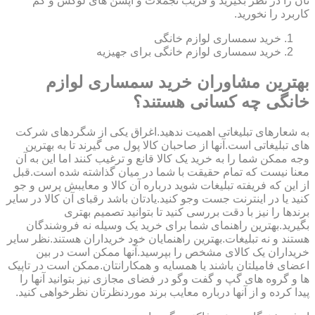
تان را در نظر بگیرید و فریب تجملات و آپشن های لوکس و کم
کاربرد را نخورید.
خرید سمساری لوازم خانگی
خرید سمساری لوازم خانگی برای جهیزیه
بهترین مشاوران خرید سمساری لوازم
خانگی چه کسانی هستند؟
به شعارهای تبلیغاتی اهمیت ندهید.اغراق یکی از شگردهای شرکت
های تبلیغاتی است.آنها از صاحبان کالا پول می گیرند تا به بهترین
وجه ممکن شما را به خرید یک کالا قانع و ترغیب کنند اما این به آن
معنا نیست که تمام حقیقت با شما در میان گذاشته شده است.قبل
از این که فریفته تبلیغات شوید درباره آن کالا و معایبش پرس و جو
کنید یا در اینترنت جست وجو کنید.یادتان باشد رقبای آن کالا در سایر
برندها را نیز با دقت بررسی کنید تا بتوانید تصمیم بهتری
بگیرید.بهترین راهنمای شما برای خرید یک وسیله نه فروشندگان
هستند و نه تبلیغات.بهترین راهنمایان خود خریداران هستند.نظر سایر
خریداران یک کالای مشخص را بپرسید.آنها ممکن است در بین
اعضای فامیلتان باشند یا همسایه و همکارانتان.ممکن است در تاپیک
ها و گروه های گپ و گفت وگو در فضای مجازی نیز بتوانید آنها را
پیدا کرده و از آنها درباره معایب برند موردنظرتان نظرخواهی کنید.