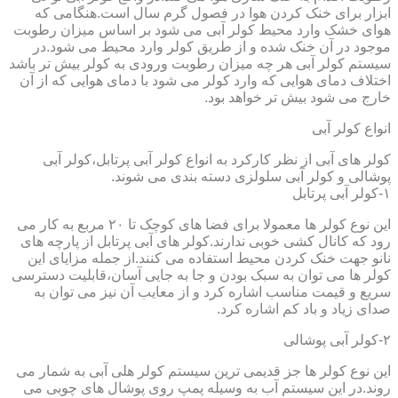
ابزار برای خنک کردن هوا در فصول گرم سال است.هنگامی که
هوای خشک وارد محیط کولر آبی می شود بر اساس میزان رطوبت
موجود در آن خنک شده و از طریق کولر وارد محیط می شود.در
سیستم کولر آبی هر چه میزان رطوبت ورودی به کولر بیش تر باشد
اختلاف دمای هوایی که وارد کولر می شود با دمای هوایی که از آن
خارج می شود بیش تر خواهد بود.
انواع کولر آبی
کولر های آبی از نظر کارکرد به انواع کولر آبی پرتابل،کولر آبی
پوشالی و کولر آبی سلولزی دسته بندی می شوند.
۱-کولر آبی پرتابل
این نوع کولر ها معمولا برای فضا های کوچک تا ۲۰ مربع به کار می
رود که کانال کشی خوبی ندارند.کولر های آبی پرتابل از پارچه های
نانو جهت خنک کردن محیط استفاده می کنند.از جمله مزایای این
کولر ها می توان به سبک بودن و جا به جایی آسان،قابلیت دسترسی
سریع و قیمت مناسب اشاره کرد و از معایب آن نیز می توان به
صدای زیاد و باد کم اشاره کرد.
۲-کولر آبی پوشالی
این نوع کولر ها جز قدیمی ترین سیستم کولر هلی آبی به شمار می
روند.در این سیستم آب به وسیله پمپ روی پوشال های چوبی می