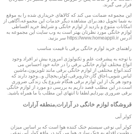
قرار می گیرند.
این مجموعه ضمانت می کند که کالاهای خریداری شده را به موقع
به شما تحویل دهد.برای مشاهده دیگر خدمات این مجموعه،آگاهی از
امکانات متنوع و بازدید از لوازم خانگی و شرایط خرید اقساطی
لوازم خانگی مورد نظرتان بهتر است به وب سایت این مجموعه به
آدرس https://www.homeappli.ir سر بزنید.
راهنمای خرید لوازم خانگی برقی با قیمت مناسب
با توجه به پیشرفت علم و تکنولوژی امروزه بیش تر افراد وجود
انواع مختلف لوازم خانگی برقی را در خانه خود احساس می
کنند.انواع مختلفی از لوازم خانگی برقی مانند تلویزیون،ماشین
لباس شویی،اجاق گاز،جاروبرقی،کولر،یخچال و...وجود دارند که
وجود هر یک از این لوازم برقی هنگام شروع یک زندگی ضروری
است.در این مطلب قصد داریم به بررسی دو مورد از لوازم خانگی
برقی ضروری بپردایم.لطفا تا انتهای این مطلب با ما همراه باشید.
قروشگاه لوازم خانگی در آرارات,منطقه آرارات
کولر آبی
کولر آبی نوعی سیستم خنک کننده هوا است که بر اساس میزان
رطوبت اقدام به خنک سازی هوا می کند.در واقع کولر آبی نوعی