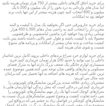
برای خرید اجاق گازهای داخلی بیشتر از 750 هزار تومان هزینه نکنید
اما مدل های وارداتی به درد بخور را از یک میلیون و 200 تا یک
میلیون و 800 انتخاب کنید چون هزینه بیشتر از این تنها بابت برند
خواهد بود نه امکانات.
برای خرید جاروبرقی حتی اگر بخواهید یک مدل با کیفیت و البته
مخزن دار را انتخاب کنید به راحتی مدل دهای 300 تا 450 هزار
تومانی زیادی پیدا خواهید کرد.ماشین لباسشویی و ظرفشویی
معمولا باید با کیفیت باشند و طول عمر بالایی داشته باشند پس بابت
کیفیت ساخت و بدنه شان بیشتر از امکانات و برنامه های متنوع
شست و شوی شان هزینه کنید.
برای خرید لوازم خرد سراغ برندهای داخلی بروید.کامل ترین غذاساز
داخلی را می توانید با حدود 100 هزار تومان خریداری کنید.خرید
سمساری لوازم خانگی یک ضعف بزرگ دارند.آنها به متراژ فضای
مسکونی و نیازهای واقعی شان توجه نمی کنند.همین موضوع عمده
ترین علتی است که هزینه های اضافه به آنها تحمیل می کند.برایتان
چند مثال می آوریم:
مشتریان زیادی علاقه مندند بزرگترین نمایشگرهای تلویزیونی را
خریداری کنند.این درحالی است که محل زندگی آنها آپارتمان هایی با
متراژهای کوچک است.آنها یک راز مهم نمایشگرهای تلویزیونی را
نمی دانند.تفاوت کیفیت و وضوح تصویر نمایشگرهای بزرگ نسبت به
نمایشگرهای کوچکتر در فواصل زیاد به چشم می آید.درواقع این
موضوع به آن معنی است که یک نمایشگر بزرگ در خانه ای کوچک