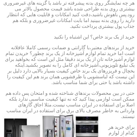
هر چه نمایشگر روی بدنه پیشرفته تر باشد یا گزینه های غیرضروری
بیشتری روی بدنه طراحی شده باشد قیمت محصول بالاتر می
رود.پس باهوش باشید،دقت کنید امکانات و قابلیت هایی که انتظار
دارید را روی بدنه ببینید اما بابت امکانات غیرضروری و بلکه هم
جذاب پول بیشتری پرداخت نکنید.
خرید از یک برند خاص؟ این اشتباه را نکنید
خرید از برندهای معتبر،با گارانتی و ضمانت رسمی کاملا عاقلانه
است اما خرید تمام لوازم آشپزخانه از یک برند چطور؟ خریدن تمام
لوازم آشپزخانه تان از یک برند دقیقا مثل این است که بخواهید برای
یک تبلیغ تلویزیونی،آشپزخانه ای کامل را به تصویر بکشید.اینکه
یخچال و فریزرهای یک برند خاص کیفیت بسیار بالایی دارد دلیل بر
این نیست که لباسشویی یا ظرفشویی همان برند هم این کیفیت را
داشته باشد یا حتی برای شما مناسب باشد.
حتی در بین محصولات برندهای شناخته شده و امتحان پس داده هم
ممکن است لوازمی پیدا کنید که نه تنها کیفیت مناسبی ندارد بلکه
اصلا برای استفاده در ایران مناسب نیست.مثلا اجاق گازهای
وارداتی به خاطر مصرف بالای برق برای استفاده در ایران مناسب
نیستند.
برای خرید هر
کدام از لوازم