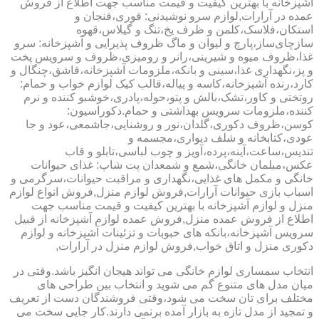
آشپزخانه با بهترین کیفیت و قیمت مناسب جهت اطلاع از فروش
عمده در آرارات,لوازم سرو نوشیدنی: قوری،فنجان و
استکان،فلاسک،کلمن و ظرف یخ،تنگ و گیلاس،قهوه
سازچای‌ساز،پارچ و لیوان و ماگ ظروف پذیرایی و آشپزخانه: سرو
غذا،ظروف میوه و شیرینی،رانر و رومیزی،ظروف و سرویس پخت
و پز،نگهداری غذا،سینی و بانکه،ملزومات آشپزخانه،قاشق،چنگال و
کارد،رنده آشپزخانه،کاسه و پیاله،قالب کیک لوازم خواب و حمام:
روتختی و کاور،تشک،بالش و پتو،حوله،پادری،خوشبو کننده و نرم
کننده،ملزومات سرویس بهداشتی و حمام.دکوراسیون:
کوسن،ظروف دکوری،گلدان،نور و روشنایی،جاشمعی،عود و جا
عودی،کتابخانه و شلف دیواری،مجسمه و
تندیس،ساعت،آینه،پرده،آویز و چوب لباسی،تابلو و قاب
عکس،مبلمان خانگی،شمع و شمعدان پت شاپ: غذای حیوانات
خانگی و مکمل های غذایی،نگهداری و مراقبت حیوانات،سرگرمی و
اسباب بازی حیوانات آرارات,فروش لوازم منزل,فروش انواع لوازم
منزل و لوازم آشپزخانه با بهترین کیفیت و قیمت مناسب جهت
اطلاع از فروش عمده منزل,فروش عمده لوازم آشپزخانه از قبیل
سرویس آشپزخانه،بانکه های حبوبات و تزئینات آشپزخانه و لوازم
دکوری منزل و اتاق خواب,فروش لوازم منزل در آرارات,
انتخاب سمساری لوازم خانگی می تواند هیجان انگیز باشد.وقتی در
میان مدل های متنوع گم می شوید و انتخاب بین طراحی های
مختلف برای تان سخت می شود،وقتی فروشندگان دست از تعریف
و تمجید از مدل تازه به بازار آمده برنمی دارند.کار جایی سخت می