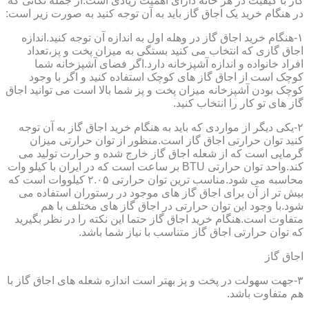
گاز با کیفیت در هر خانه دارای اهمیت زیادی است.از جمله نکاتی که
در هنگام خرید یک اجاق گاز باید به آن توجه کنید به صورت زیر است:
۱-هنگام خرید اجاق گاز در وهله اول به اندازه آن توجه کنید.اندازه
اجاق گازی که انتخاب می کنید بستگی به میزان پخت و پز،تعداد
افراد خانواده و اندازه آشپزخانه دارد.اگر فضای آشپزخانه شما
کوچک است از اجاق گاز های کوچک استفاده کنید و اگر با وجود
کوچک بودن آشپزخانه میزان پخت و پز شما بالا است می توانید اجاق
گاز های تو کار را انتخاب کنید.
۲-یکی دیگر از مواردی که باید به هنگام خرید اجاق گاز به آن توجه
کنید توان حرارتی اجاق گاز است.منظور از توان حرارتی میزان
گرمایی است که از شعله اجاق گاز خارج شده و حرارت تولید می
کند.واحد توان حرارتی BTU بر ساعت است که در ایران با کیلو وات
محاسبه می شود.مناسب ترین توان حرارتی ۲.۰۵ کیلووات است که
بیش تر از آن برای اجاق گاز های موجود در رستوران استفاده می
شود.با وجود این توان حرارتی در اجاق گاز های مختلف با هم
متفاوت است.هنگام خرید اجاق گاز حتما این نکته را در نظر بگیرید
که توان حرارتی اجاق گاز متناسب با نیاز شما باشد.
اجاق گاز
۳-جهت سهولت در پخت و پز بهتر است اندازه شعله های اجاق گاز با
هم متفاوت باشد.