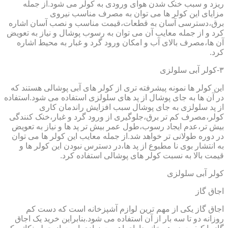
ریزد و سبب خنک شدن هوای ورودی به کولر می شود.از جمله
مزایای این کولر ها می توان به مصرف مناسب نیروی
برق،دسترسی آسان به قطعات،قیمت مناسب و نصب آسان اشاره
کرد و از جمله معایب آن می توان به رسوب پوشال و نیاز به تعویض
آن ها،مصرف بالای آب و امکان ورود گرد و غبار به محیط اشاره
کرد.
۳-کولر آبی سلولزی
این کولر ها نمونه پیشرفته تری از کولر های آبی پوشالی هستند که
در آن ها به جای پوشال از پد های سلولزی استفاده می شود.استفاده
از پد سلولزی به جای پوشال سبب افزایش راندمان کاری
کولر،مصرف کم تر برق،جلوگیری از ورود گرد و غبار،خنک کنندگی
بیش تر،عدم ایجاد رسوب،طول عمر بیش تر پد ها و نیاز به تعویض
در دوره طولانی تر خواهد شد.از جمله معایب این کولر ها می توان
به انتشار بوی نا مطبوع از پد ها،در دسترس نبودن این کولر ها و
قیمت بالا به نسبت کولر های پوشالی استفاده کرد.
کولر آبی سلولزی
اجاق گاز
اجاق گاز یکی از مهم ترین لوازم آشپزخانه است که دست کم
روزانه دو تا سه بار از آن استفاده می شود.بنابراین خرید یک اجاق