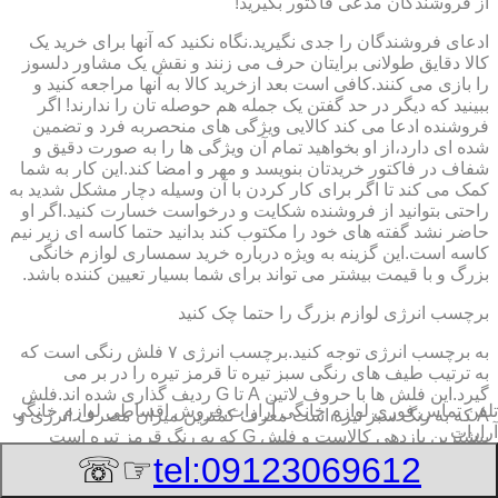
از فروشندگان مدعی فاکتور بگیرید!
ادعای فروشندگان را جدی نگیرید.نگاه نکنید که آنها برای خرید یک
کالا دقایق طولانی برایتان حرف می زنند و نقش یک مشاور دلسوز
را بازی می کنند.کافی است بعد ازخرید کالا به آنها مراجعه کنید و
ببینید که دیگر در حد گفتن یک جمله هم حوصله تان را ندارند! اگر
فروشنده ادعا می کند کالایی ویژگی های منحصربه فرد و تضمین
شده ای دارد،از او بخواهید تمام آن ویژگی ها را به صورت دقیق و
شفاف در فاکتور خریدتان بنویسد و مهر و امضا کند.این کار به شما
کمک می کند تا اگر برای کار کردن با آن وسیله دچار مشکل شدید به
راحتی بتوانید از فروشنده شکایت و درخواست خسارت کنید.اگر او
حاضر نشد گفته های خود را مکتوب کند بدانید حتما کاسه ای زیر نیم
کاسه است.این گزینه به ویژه درباره خرید سمساری لوازم خانگی
بزرگ و با قیمت بیشتر می تواند برای شما بسیار تعیین کننده باشد.
برچسب انرژی لوازم بزرگ را حتما چک کنید
به برچسب انرژی توجه کنید.برچسب انرژی ٧ فلش رنگی است که
به ترتیب طیف های رنگی سبز تیره تا قرمز تیره را در بر می
گیرد.این فلش ها با حروف لاتین A تا G ردیف گذاری شده اند.فلش
تلفن تماس فوری
لوازم خانگی آرارات,فروش اقساطی لوازم خانگی
A که به رنگ سبز تیره است معرف کمترین میزان مصرف انرژی و
آرارات
بیشترین بازدهی کالاست و فلش G که به رنگ قرمز تیره است
معرف بیشترین میزان مصرف انرژی و کمترین بازدهی است.هرچه
☞☏
tel:09123069612
درجه کیفیت مصرف انرژی وسیله به گزینه A نزدیک تر باشد وسیله