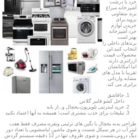
خرد یا درشت
آشپزخانه سراغ
برند متفاوتی
بروید.برای
خریدن لوازم
خرد آشپزخانه
بهتر است
برندهای داخلی را
انتخاب کنید.این
محصولات قیمت
ارزانتری دارند
اما امکاناتشان
تقریبا با مدل های
مشابه وارداتی
برابری می کند.
جاقاشق
داخل کشو فایبر گلاس
خرید اینترنتی تلویزیون،یخچال و...از بانه
تبلیغات برای جذب مشتری است؛ همیشه به آنها اعتماد نکنید
طراحی بدنه یخچال با نگین های تزئینی ونقره،مصرف فقط هفت
لیتر آب در هر سیکل شست و شوی ماشین لباسشویی یا تعداد دور
دیگ درونی،شست و شوی ظروف تنها در 12 دقیقه،سیستم گردش