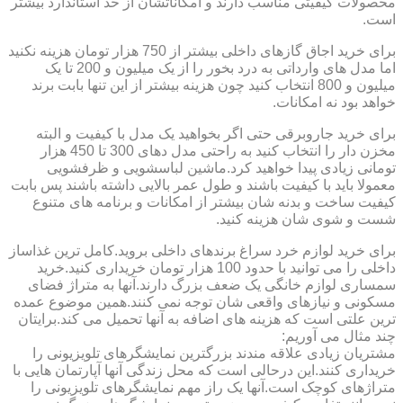
محصولات کیفیتی مناسب دارند و امکاناتشان از حد استاندارد بیشتر
است.
برای خرید اجاق گازهای داخلی بیشتر از 750 هزار تومان هزینه نکنید
اما مدل های وارداتی به درد بخور را از یک میلیون و 200 تا یک
میلیون و 800 انتخاب کنید چون هزینه بیشتر از این تنها بابت برند
خواهد بود نه امکانات.
برای خرید جاروبرقی حتی اگر بخواهید یک مدل با کیفیت و البته
مخزن دار را انتخاب کنید به راحتی مدل دهای 300 تا 450 هزار
تومانی زیادی پیدا خواهید کرد.ماشین لباسشویی و ظرفشویی
معمولا باید با کیفیت باشند و طول عمر بالایی داشته باشند پس بابت
کیفیت ساخت و بدنه شان بیشتر از امکانات و برنامه های متنوع
شست و شوی شان هزینه کنید.
برای خرید لوازم خرد سراغ برندهای داخلی بروید.کامل ترین غذاساز
داخلی را می توانید با حدود 100 هزار تومان خریداری کنید.خرید
سمساری لوازم خانگی یک ضعف بزرگ دارند.آنها به متراژ فضای
مسکونی و نیازهای واقعی شان توجه نمی کنند.همین موضوع عمده
ترین علتی است که هزینه های اضافه به آنها تحمیل می کند.برایتان
چند مثال می آوریم:
مشتریان زیادی علاقه مندند بزرگترین نمایشگرهای تلویزیونی را
خریداری کنند.این درحالی است که محل زندگی آنها آپارتمان هایی با
متراژهای کوچک است.آنها یک راز مهم نمایشگرهای تلویزیونی را