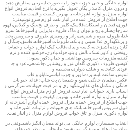
لوازم خانگی و حتی جهزیه خود را به صورت اینترنتی سفارش دهید
و درون منزل،کاملا رایگان تحویل بگیرید با نرخ اتحادیه,فروش انواع
لوازم منزل و لوازم آشپزخانه با بهترین کیفیت و قیمت مناسب
جهت اطلاع از فروش عمده در انبار نفت,لوازم سرو نوشیدنی:
قوری،فنجان و استکان،فلاسک،کلمن و ظرف یخ،تنگ و گیلاس،قهوه
سازچای‌ساز،پارچ و لیوان و ماگ ظروف پذیرایی و آشپزخانه: سرو
غذا،ظروف میوه و شیرینی،رانر و رومیزی،ظروف و سرویس پخت
و پز،نگهداری غذا،سینی و بانکه،ملزومات آشپزخانه،قاشق،چنگال و
کارد،رنده آشپزخانه،کاسه و پیاله،قالب کیک لوازم خواب و حمام:
روتختی و کاور،تشک،بالش و پتو،حوله،پادری،خوشبو کننده و نرم
کننده،ملزومات سرویس بهداشتی و حمام.دکوراسیون:
کوسن،ظروف دکوری،گلدان،نور و روشنایی،جاشمعی،عود و جا
عودی،کتابخانه و شلف دیواری،مجسمه و
تندیس،ساعت،آینه،پرده،آویز و چوب لباسی،تابلو و قاب
عکس،مبلمان خانگی،شمع و شمعدان پت شاپ: غذای حیوانات
خانگی و مکمل های غذایی،نگهداری و مراقبت حیوانات،سرگرمی و
اسباب بازی حیوانات انبار نفت,فروش لوازم منزل,فروش انواع
لوازم منزل و لوازم آشپزخانه با بهترین کیفیت و قیمت مناسب
جهت اطلاع از فروش عمده منزل,فروش عمده لوازم آشپزخانه از
قبیل سرویس آشپزخانه،بانکه های حبوبات و تزئینات آشپزخانه و
لوازم دکوری منزل و اتاق خواب,فروش لوازم منزل در انبار نفت,
انتخاب سمساری لوازم خانگی می تواند هیجان انگیز باشد.وقتی در
میان مدل های متنوع گم می شوید و انتخاب بین طراحی های