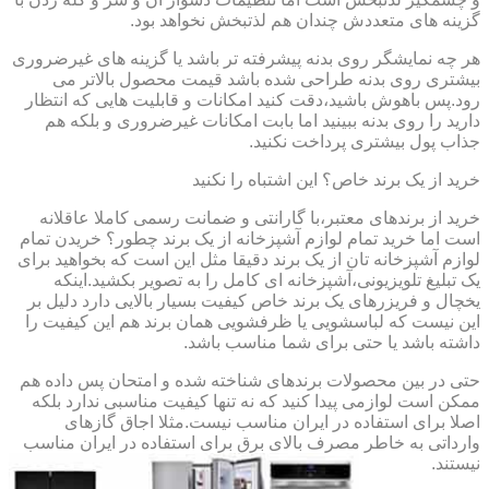
گزینه های متعددش چندان هم لذتبخش نخواهد بود.
هر چه نمایشگر روی بدنه پیشرفته تر باشد یا گزینه های غیرضروری
بیشتری روی بدنه طراحی شده باشد قیمت محصول بالاتر می
رود.پس باهوش باشید،دقت کنید امکانات و قابلیت هایی که انتظار
دارید را روی بدنه ببینید اما بابت امکانات غیرضروری و بلکه هم
جذاب پول بیشتری پرداخت نکنید.
خرید از یک برند خاص؟ این اشتباه را نکنید
خرید از برندهای معتبر،با گارانتی و ضمانت رسمی کاملا عاقلانه
است اما خرید تمام لوازم آشپزخانه از یک برند چطور؟ خریدن تمام
لوازم آشپزخانه تان از یک برند دقیقا مثل این است که بخواهید برای
یک تبلیغ تلویزیونی،آشپزخانه ای کامل را به تصویر بکشید.اینکه
یخچال و فریزرهای یک برند خاص کیفیت بسیار بالایی دارد دلیل بر
این نیست که لباسشویی یا ظرفشویی همان برند هم این کیفیت را
داشته باشد یا حتی برای شما مناسب باشد.
حتی در بین محصولات برندهای شناخته شده و امتحان پس داده هم
ممکن است لوازمی پیدا کنید که نه تنها کیفیت مناسبی ندارد بلکه
اصلا برای استفاده در ایران مناسب نیست.مثلا اجاق گازهای
وارداتی به خاطر مصرف بالای برق برای استفاده در ایران مناسب
نیستند.