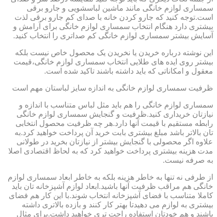
سمساری لوازم خانگی مانند ماشین لباسشویی و جارو برقی
است.توجه کنید که جارو کردن خانه با صدای کم جارو برقی لذت
بیشتری دارد هنگام انتخاب سمساری لوازم خانگی برای آرامش و
آسایش بیشتر سمساری لوازم خانگی کم صداتری را انتخاب کنید.
این نوشته درباره خریدن یا نخریدن یک محصول خاص نیست بلکه
بیشتر روی ایده های طلایی انتخاب سمساری لوازم خانگی،قیمت
معقول و امکاناتی که باید داشته باشند تاکید شده است.
ظرفیت سمساری لوازم خانگی به اندازه سایز لباستان مهم است
سمساری لوازم خانگی را هم باید مثل لباس متناسب با اندازه و
نیازتان خریداری کنید.ظرفیت و گنجایش سمساری لوازم خانگی
رابطه مستقیم با قیمت آنها دارد.هر چه ظرفیت محصول انتخابی
تان بالاتر باشد مبلغ بیشتری بابت خرید آن پرداخت خواهید کرد.به
علاوه اگر محصولی با گنجایش بیشتر از نیازتان بخرید در طولانی
مدت هزینه بیشتری پرداخت خواهید کرد که به لحاظ اقتصادی اصلا
به صرفه نیست.
از طرفی نه تنها به خاطر هزینه بلکه به خاطر ابعاد سمساری لوازم
خانگی هم مراقب ظرفیت آنها باشید.ابعاد لوازم آشپزخانه تان باید
کاملا متناسب با فضای آشپزخانه انتخاب شوند.با این کار هم فضای
بیشتری به لوازم می دهیدتا بهتر کار کنند و بازده بالاتری داشته
باشند و هم خودتان استفاده راحت تری خواهید داشت.برای مثال