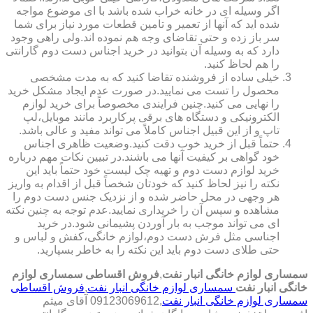
اگر وسیله ای در خانه خراب شده باشد با ای موضوع مواجه
شده اید که آنها از تعمیر و تامین قطعات مورد نیاز برای شما
سر باز زده و حتی تقاضای وجه هم نموده اند.ولی راهی وجود
دارد که به وسیله آن بتوانید در خرید اجناس دست دوم گارانتی
را هم لحاظ کنید.
خیلی ساده از فروشنده تقاضا کنید که به مدت مشخصی
محصول را تست می نمایید.در صورت عدم ایجاد مشکل خرید
را نهایی می کنید.چنین فرایندی مخصوصاً برای خرید لوازم
الکترونیکی و دستگاه های برقی پرکاربرد مانند موبایل،لپ
تاپ و از این قبیل اجناس کاملاً می تواند مفید و عالی باشد.
حتماً قبل از خرید خوب دقت کنید.وضعیت ظاهری اجناس
خود گواهی بر کیفیت آنها می باشند.در تبیین نکات مهم درباره
خرید لوازم دست دوم و تهیه چک لیست خود حتماً باید این
نکته را نیز لحاظ کنید که خودتان شخصاً قبل از اقدام به واریز
هر وجهی در محل حاضر شده و از نزدیک جنس دست دوم را
مشاهده و سپس آن را خریداری نمایید.عدم توجه به چنین نکته
ای می تواند موجب به بار آوردن پشیمانی شود.در خرید
اجناسی مثل فرش دست دوم،لوازم خانگی،کفش و لباس و
حتی طلای دست دوم باید این نکته را به خاطر بسپارید.
سمساری لوازم خانگی انبار نفت
,
فروش اقساطی سمساری لوازم
خانگی انبار نفت
سمساری لوازم خانگی انبار نفت
,
فروش اقساطی
سمساری لوازم خانگی انبار نفت
,09123069612 آقای میثم