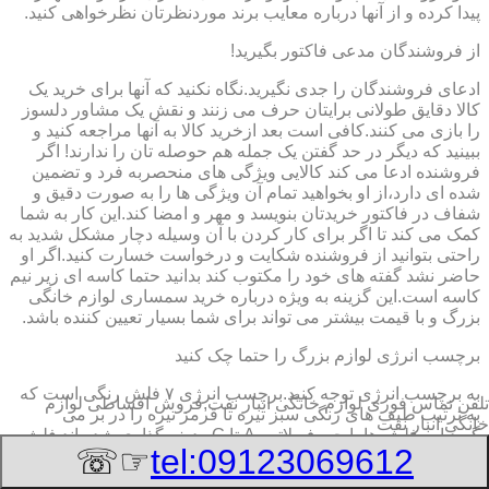
پیدا کرده و از آنها درباره معایب برند موردنظرتان نظرخواهی کنید.
از فروشندگان مدعی فاکتور بگیرید!
ادعای فروشندگان را جدی نگیرید.نگاه نکنید که آنها برای خرید یک
کالا دقایق طولانی برایتان حرف می زنند و نقش یک مشاور دلسوز
را بازی می کنند.کافی است بعد ازخرید کالا به آنها مراجعه کنید و
ببینید که دیگر در حد گفتن یک جمله هم حوصله تان را ندارند! اگر
فروشنده ادعا می کند کالایی ویژگی های منحصربه فرد و تضمین
شده ای دارد،از او بخواهید تمام آن ویژگی ها را به صورت دقیق و
شفاف در فاکتور خریدتان بنویسد و مهر و امضا کند.این کار به شما
کمک می کند تا اگر برای کار کردن با آن وسیله دچار مشکل شدید به
راحتی بتوانید از فروشنده شکایت و درخواست خسارت کنید.اگر او
حاضر نشد گفته های خود را مکتوب کند بدانید حتما کاسه ای زیر نیم
کاسه است.این گزینه به ویژه درباره خرید سمساری لوازم خانگی
بزرگ و با قیمت بیشتر می تواند برای شما بسیار تعیین کننده باشد.
برچسب انرژی لوازم بزرگ را حتما چک کنید
به برچسب انرژی توجه کنید.برچسب انرژی ٧ فلش رنگی است که
تلفن تماس فوری
لوازم خانگی انبار نفت,فروش اقساطی لوازم
به ترتیب طیف های رنگی سبز تیره تا قرمز تیره را در بر می
خانگی انبار نفت
گیرد.این فلش ها با حروف لاتین A تا G ردیف گذاری شده اند.فلش
☞☏
tel:09123069612
A که به رنگ سبز تیره است معرف کمترین میزان مصرف انرژی و
بیشترین بازدهی کالاست و فلش G که به رنگ قرمز تیره است