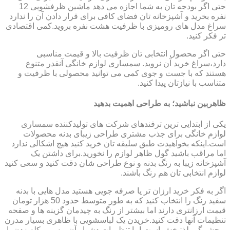
حتی اگر بودجه تان به شما اجازه می دهد ماشین ظرفشویی 12
نفره بخرید و آشپزخانه تان فضای کافی برای قرار دادن آن را ندارد
سراغ مدل های رومیزی با ظرفیت هشت نفره بروید.کمی اقتصادی
تر فکر کنید.
حتی اگر محصول انتخابی تان ظرفیت بالا و قیمت مناسبی
دارد،سراغ خرید آن نروید. سمساری لوازم خانگی آنقدر متنوع
هستند که با جست و جوی کمی می توانید محصولی با ظرفیت و
متناسب با نیازتان پیدا کنید.
ظاهربین نباشید؛ به طراحی اهمیت بدهید
یکی از ابتدایی ترین ترفندهای شرکت های تولیدکننده سمساری
لوازم خانگی برای جذب مشتری طراحی زیبای بدنه محصولات
است.اینکه بخواهیدت طبق سلیقه تان خرید کنید هیچ اشکالی ندارد
اما مراقب باشید گول ظاهر لوازم را نخورید.برای داشتن یک
آشپزخانه زیبا به رنگ بدنه و نوع طراحی شان دقت کنید و سعی کنید
لوازم انتخابی تان هم رنگ باشند.
اگر به فکر خرید ارزان تر یا صرفه جویی هستید مدل هایی با بدنه
سفید رنگ را انتخاب کنید که به طور متوسط حدود 50 هزار تومان
قیمت ارزانتری دارند اما بیشتر از رنگ به چیدمان گزینه ها و صفحه
تنظیمات آنها دقت کنید.خریدن یک لباسشویی با ظاهری بسیار مدرن
و چشمگیر لذتبخش است اما تنظیمات دشوار آن و سر و کله زدن با