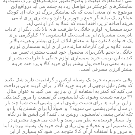
نمی دانند.تفاوت کیفیت و وضوح تصویر نمایشگرهای بزرگ نسبت به
نمایشگرهای کوچکتر در فواصل زیاد به چشم می آید.درواقع این
موضوع به آن معنی است که یک نمایشگر بزرگ در خانه ای کوچک
عملکرد یک نمایشگر جمع و جورتر را دارد و مشتری برای آیتمی
هزینه اضافه تر پرداخته است که عملا به کار او نمی آید.
خرید سمساری لوازم خانگی با ظرفیت های بالا یکی دیگر از عادات
نادرست مشتریان ایرانی است.یک لباسشویی ١٢ کیلوگرمی برای
یک خانواده ٤ نفره تنها به معنای اتلاف انرژی بیشتر و هزینه بالاتر
است.علاوه بر این کارخانه سازنده در ازای ارایه سمساری لوازم
خانگی با حجم بالاتر،برای محصول خود قیمت بیشتری تعیین می
کند.به این ترتیب خرید سمساری لوازم خانگی با ظرفیت بیشتر از
نیاز به معنی پرداخت پول بیشتر برای خرید کالا و پرداخت هزینه
بیشتر انرژی مصرفی است.
وقتی تصمیم به خرید یک وسیله لوکس و گرانقیمت دارید شک نکنید
که بخش قابل توجهی از هزینه خرید کالا را برای گزینه هایی پرداخت
می کنید که کمتر به استفاده از آن نیاز پیدا می کنید.به عنوان مثال
٣٦ برنامه شست وشوی یک لباسشویی گرانقیمت را مرور کنید.یکی
از این برنامه ها برای شست وشوی لباس پشمی است.شما چند بار
در سال لباس پشمی می شویید؟! و اصولا آیا برای شستن یک یا دو
تکه لباس پشمی لباسشویی روشن می کنید؟ این آپشن ها در نگاه
اول بسیار فریبنده به نظر می رسند و باعث می شوند مشتری در
یک تصمیم آنی و عجولانه پول زیادی بابت خرید یک وسیله بپردازد اما
به مرور و با استفاده از آن کالا متوجه می شود که بسیاری از این