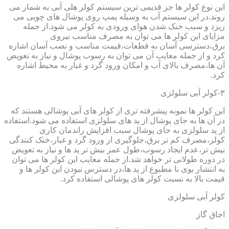
این نوع کولر ها جز قدیمی ترین سیستم کولر هلی آبی به شمار می
روند.در این سیستم آب به وسیله پمپ روی پوشال های چوبی می
ریزد و سبب خنک شدن هوای ورودی به کولر می شود.از جمله
مزایای این کولر ها می توان به مصرف مناسب نیروی
برق،دسترسی آسان به قطعات،قیمت مناسب و نصب آسان اشاره
کرد و از جمله معایب آن می توان به رسوب پوشال و نیاز به تعویض
آن ها،مصرف بالای آب و امکان ورود گرد و غبار به محیط اشاره
کرد.
۳-کولر آبی سلولزی
این کولر ها نمونه پیشرفته تری از کولر های آبی پوشالی هستند که
در آن ها به جای پوشال از پد های سلولزی استفاده می شود.استفاده
از پد سلولزی به جای پوشال سبب افزایش راندمان کاری
کولر،مصرف کم تر برق،جلوگیری از ورود گرد و غبار،خنک کنندگی
بیش تر،عدم ایجاد رسوب،طول عمر بیش تر پد ها و نیاز به تعویض
در دوره طولانی تر خواهد شد.از جمله معایب این کولر ها می توان
به انتشار بوی نا مطبوع از پد ها،در دسترس نبودن این کولر ها و
قیمت بالا به نسبت کولر های پوشالی استفاده کرد.
کولر آبی سلولزی
اجاق گاز