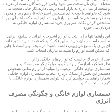
مختلف برای تان سخت می شود،وقتی فروشندگان دست از تعریف
و تمجید از مدل تازه به بازار آمده برنمی دارند.کار جایی سخت می
شود که بخواهید با بودجه ای مشخص آشپزخانه تان هم زیبا و مدرن
به نظر برسد هم متناسب با نیازتان باشد.اینجاست که راهنمای زیر با
مشخص کردن نکات ضروری خرید سمساری لوازم خانگی به
دردتان می خورد.
این راهنما تنها برای انتخاب لوازم آشپزخانه ایرانی با سلیقه ایرانی
مناسب است.زمان خرید به این فکر کنید که قصد ندارید آشپزخانه
ای برای یک تبلیغ تلویزیونی داشته باشید؛ در نتیجه بهتر است تا جایی
که ممکن است لوازم را بسته به نیازتان انتخاب کنید.
قبل از خرید لازم است که لوازم های خانگی را از
نظرعملکرد،اندازه،کاربرد و کیفیت با یکدیگر مقایسه کنید و
سمساری لوازم خانگی مرغوب را بتوانید از لوازم تقلبی تشخیص
دهید.در این بخش از نمناک درباره انتخاب سمساری لوازم خانگی
شمارا راهنمایی خواهیم کرد که بتوانید سمساری لوازم خانگی با
کیفیت انتخاب کنید.
سمساری لوازم خانگی و چگونگی مصرف
انرژی
میزان بهره وری انرژی ازعوامل مهم در هنگام خرید سمساری