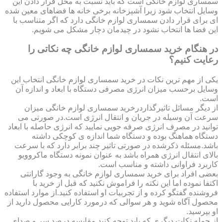
سمساری لوازم خانگی است که باید نسبت به محل قرار دادن این
وسایل انتخاب شود زیرا آشپزخانه برخی خانه ها فضاهای معین شده
ای برای قرار دادن سمساری لوازم خانگی دارد که اگر متناسب با
این فضا ها انتخاب نشود در چیدمان دچار مشکل می شویم.
در هنگام خرید سمساری لوازم خانگی چه نکاتی را
رعایت کنیم؟
یکی از مهم ترین نکات در خرید سمساری لوازم خانگی انتخاب این
وسایل برحسب میزان انرژی مصرفی دستگاه با ابعاد و اندازه آن
است.
از دیگر مسائل تاثیرگذاردرخرید سمساری لوازم خانگی میزان
سرعت آن وسیله در جریان و انتقال انرژی است.در صورتی می
توانید در مصرف انرژی صرفه جویی نمایید که انرژی حاصله با ابعاد
دستگاه هماهنگ بوده و دستگاه شما اندازه ی کوچکی داشته
باشد.مسئله ذکرشده در صورتی تاثیر چند برابر دارد که با سرعت
بالای انتقال انرژی همراه باشد به عنوان نمونه دستگاه ماکروویو
کاربرد فراوانی داشته و مناسب است.
بعضی افراد برای خرید سمساری لوازم خانگی به وجود گارانتی
اکتفا نموده اما این نکته را فراموش نکنید که قبل از خرید با
فروشنده گفتگو کرده و از تجربیات او استفاده کنید.از موارد استفاده
محصول آگاه شوید و هر سوالی که درمورد کارایی محصول دارید از
او بپرسید.
از جمله نکات دیگری که باید توجه کنید مقایسه درصد سر و صدای