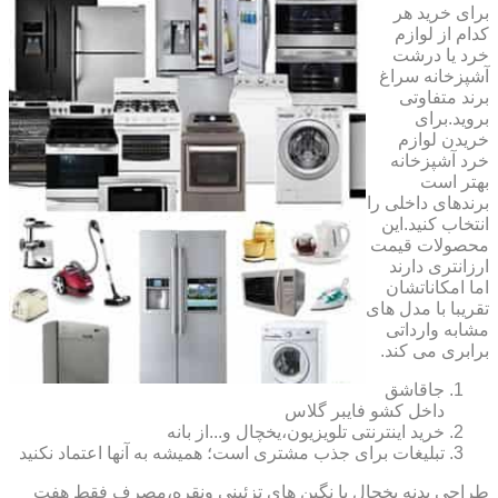
برای خرید هر
کدام از لوازم
خرد یا درشت
آشپزخانه سراغ
برند متفاوتی
بروید.برای
خریدن لوازم
خرد آشپزخانه
بهتر است
برندهای داخلی را
انتخاب کنید.این
محصولات قیمت
ارزانتری دارند
اما امکاناتشان
تقریبا با مدل های
مشابه وارداتی
برابری می کند.
جاقاشق
داخل کشو فایبر گلاس
خرید اینترنتی تلویزیون،یخچال و...از بانه
تبلیغات برای جذب مشتری است؛ همیشه به آنها اعتماد نکنید
طراحی بدنه یخچال با نگین های تزئینی ونقره،مصرف فقط هفت