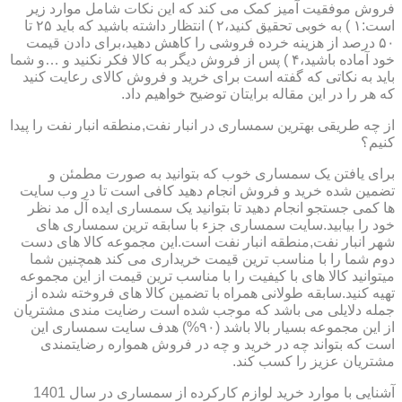
فروش موفقیت آمیز کمک می کند که این نکات شامل موارد زیر
است:۱ ) به خوبی تحقیق کنید،۲ ) انتظار داشته باشید که باید ۲۵ تا
۵۰ درصد از هزینه خرده فروشی را کاهش دهید،برای دادن قیمت
خود آماده باشید،۴ ) پس از فروش دیگر به کالا فکر نکنید و …و شما
باید به نکاتی که گفته است برای خرید و فروش کالای رعایت کنید
که هر را در این مقاله برایتان توضیح خواهیم داد.
از چه طریقی بهترین سمساری در انبار نفت,منطقه انبار نفت را پیدا
کنیم؟
برای یافتن یک سمساری خوب که بتوانید به صورت مطمئن و
تضمین شده خرید و فروش انجام دهید کافی است تا در وب سایت
ها کمی جستجو انجام دهید تا بتوانید یک سمساری ایده آل مد نظر
خود را بیابید.سایت سمساری جزء با سابقه ترین سمساری های
شهر انبار نفت,منطقه انبار نفت است.این مجموعه کالا های دست
دوم شما را با مناسب ترین قیمت خریداری می کند همچنین شما
میتوانید کالا های با کیفیت را با مناسب ترین قیمت از این مجموعه
تهیه کنید.سابقه طولانی همراه با تضمین کالا های فروخته شده از
جمله دلایلی می باشد که موجب شده است رضایت مندی مشتریان
از این مجموعه بسیار بالا باشد (۹۰%) هدف سایت سمساری این
است که بتواند چه در خرید و چه در فروش همواره رضایتمندی
مشتریان عزیز را کسب کند.
آشنایی با موارد خرید لوازم کارکرده از سمساری در سال 1401