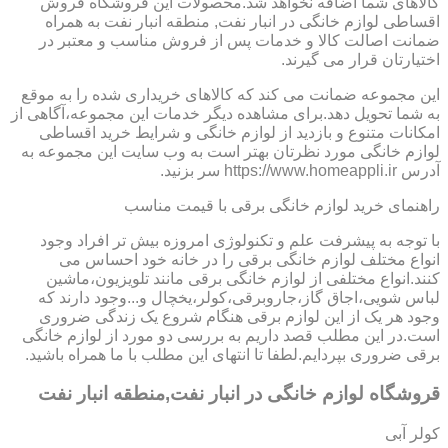
کالاهای شما اضافه نخواهد شد.محصولات این فروشگاه فروش
اقساطی لوازم خانگی در انبار نفت, منطقه انبار نفت به همراه
ضمانت اصالت کالا و خدمات پس از فروش مناسب و معتبر در
اختیارتان قرار می گیرند.
این مجموعه ضمانت می کند که کالاهای خریداری شده را به موقع
به شما تحویل دهد.برای مشاهده دیگر خدمات این مجموعه،آگاهی از
امکانات متنوع و بازدید از لوازم خانگی و شرایط خرید اقساطی
لوازم خانگی مورد نظرتان بهتر است به وب سایت این مجموعه به
آدرس https://www.homeappli.ir سر بزنید.
راهنمای خرید لوازم خانگی برقی با قیمت مناسب
با توجه به پیشرفت علم و تکنولوژی امروزه بیش تر افراد وجود
انواع مختلف لوازم خانگی برقی را در خانه خود احساس می
کنند.انواع مختلفی از لوازم خانگی برقی مانند تلویزیون،ماشین
لباس شویی،اجاق گاز،جاروبرقی،کولر،یخچال و...وجود دارند که
وجود هر یک از این لوازم برقی هنگام شروع یک زندگی ضروری
است.در این مطلب قصد داریم به بررسی دو مورد از لوازم خانگی
برقی ضروری بپردایم.لطفا تا انتهای این مطلب با ما همراه باشید.
قروشگاه لوازم خانگی در انبار نفت,منطقه انبار نفت
کولر آبی