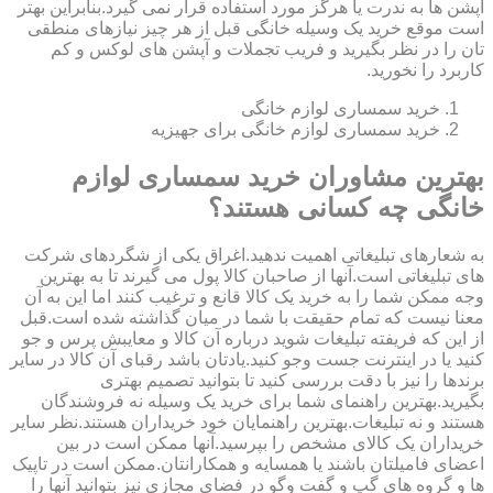
آپشن ها به ندرت یا هرگز مورد استفاده قرار نمی گیرد.بنابراین بهتر
است موقع خرید یک وسیله خانگی قبل از هر چیز نیازهای منطقی
تان را در نظر بگیرید و فریب تجملات و آپشن های لوکس و کم
کاربرد را نخورید.
خرید سمساری لوازم خانگی
خرید سمساری لوازم خانگی برای جهیزیه
بهترین مشاوران خرید سمساری لوازم
خانگی چه کسانی هستند؟
به شعارهای تبلیغاتی اهمیت ندهید.اغراق یکی از شگردهای شرکت
های تبلیغاتی است.آنها از صاحبان کالا پول می گیرند تا به بهترین
وجه ممکن شما را به خرید یک کالا قانع و ترغیب کنند اما این به آن
معنا نیست که تمام حقیقت با شما در میان گذاشته شده است.قبل
از این که فریفته تبلیغات شوید درباره آن کالا و معایبش پرس و جو
کنید یا در اینترنت جست وجو کنید.یادتان باشد رقبای آن کالا در سایر
برندها را نیز با دقت بررسی کنید تا بتوانید تصمیم بهتری
بگیرید.بهترین راهنمای شما برای خرید یک وسیله نه فروشندگان
هستند و نه تبلیغات.بهترین راهنمایان خود خریداران هستند.نظر سایر
خریداران یک کالای مشخص را بپرسید.آنها ممکن است در بین
اعضای فامیلتان باشند یا همسایه و همکارانتان.ممکن است در تاپیک
ها و گروه های گپ و گفت وگو در فضای مجازی نیز بتوانید آنها را