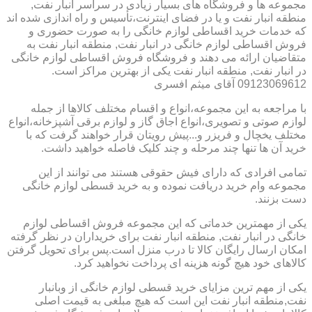
مجموعه ها و فروشگاه های بسیار زیادی در سراسر انبار نفت,
منطقه انبار نفت و یا در فضای اینترنت،تأسیس و راه اندازی شده اند
که خدمات خرید اقساطی لوازم خانگی را به صورت حضوری و
فروش اقساطی لوازم خانگی در انبار نفت, منطقه انبار نفت به
متقاضیان ارائه می دهند و فروشگاه فروش اقساطی لوازم خانگی
در انبار نفت, منطقه انبار نفت یکی از بهترین مراکز است.
09123069612 آقای میثم افسری
با مراجعه به این مجموعه،انواع و اقسام مختلف کالاها از جمله
لوازم صوتی و تصویری،انواع اجاق گاز و لوازم برقی آشپزخانه،انواع
مختلف یخچال و فریزر و...پیش رویتان قرار خواهند گرفت که با
خرید آن ها تنها چند مرحله و چند کلیک فاصله خواهید داشت.
تمامی افرادی که دارای فیش حقوقی هستند می توانند از این
مجموعه وام خرید دریافت نموده و به خرید قسطی لوازم خانگی
دست بزنند.
یکی از مهمترین خدماتی که این مجموعه فروش اقساطی لوازم
خانگی در انبار نفت, منطقه انبار نفت برای خریداران در نظر گرفته
امکان ارسال رایگان کالا تا درب منزل است.پس برای تحویل گرفتن
کالاهای خود هیچ گونه هزینه ای پرداخت نخواهید کرد.
یکی از مهم ترین مزایای خرید قسطی لوازم خانگی از وبانبار
نفت,منطقه انبار نفت این است که هیچ مبلغی به قیمت اصلی