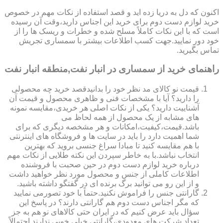
اکنون که دل به دریا زده اید و قصد استفاده از نکات مهم در خصوص
خرید لوازم دست دوم برای خرید این اجناس دارید،وقت آن رسیده
است که با این نکات کاملاً مسلح شده و خطرات و ریسک ها را از
خود دور نمایید.جهت کسب اطلاعات بیشتر با سمساری تجریش
تماس بگیرید.
راهنمای خرید از سمساری در انبار نفت,منطقه انبار نفت
قیمت نو کالای مد نظر خود را بدانیدقصد خرید چه محصولی
را دارید؟ آیا با مشخصات فنی و ظاهری محصول و قیمت آن
آشناییت دارید؟ یکی از نکات اصلی هر خریدی،مقایسه نمونه
های مشابه از یک محصول از همه لحاظ می
باشد.قیمت،کیفیت،امکانات و هر مشخصه دیگری که برای
شما اهمیت دارد را باید در سایت ها و فروشگاه های اینترنتی
با هم مقایسه کنید تا مبادا سراغ جنسی بروید که بهترین
انتخاب نباشد.با به خاطر سپردن این نکته طلایی از نکات مهم
درباره خرید لوازم دست دوم در حین صحبت با فروشنده
اطلاعات کاملی از جنس و محصول مورد نظر خواهید داشت
و از این رو می توانید برگ برنده ای در گفتگو داشته باشید.
گارانتی جنس را فراموش نکنید.حتماً با خود تصورمی نمایید
که مگر اجناس دست دوم هم گارانتی دارند؟ در پاسخ این
سؤال باید عرض کنیم که در ایران حتی کالاهای نو هم به جز
تعداد شرکت های معدودی،گارانتی خیلی خوبی ندارند.احتمالاً