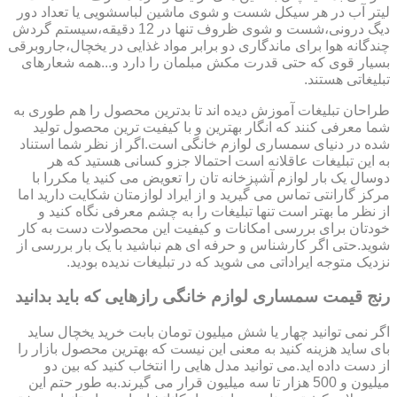
لیتر آب در هر سیکل شست و شوی ماشین لباسشویی یا تعداد دور
دیگ درونی،شست و شوی ظروف تنها در 12 دقیقه،سیستم گردش
چندگانه هوا برای ماندگاری دو برابر مواد غذایی در یخچال،جاروبرقی
بسیار قوی که حتی قدرت مکش مبلمان را دارد و...همه شعارهای
تبلیغاتی هستند.
طراحان تبلیغات آموزش دیده اند تا بدترین محصول را هم طوری به
شما معرفی کنند که انگار بهترین و با کیفیت ترین محصول تولید
شده در دنیای سمساری لوازم خانگی است.اگر از نظر شما استناد
به این تبلیغات عاقلانه است احتمالا جزو کسانی هستید که هر
دوسال یک بار لوازم آشپزخانه تان را تعویض می کنید یا مکررا با
مرکز گارانتی تماس می گیرید و از ایراد لوازمتان شکایت دارید اما
از نظر ما بهتر است تنها تبلیغات را به چشم معرفی نگاه کنید و
خودتان برای بررسی امکانات و کیفیت این محصولات دست به کار
شوید.حتی اگر کارشناس و حرفه ای هم نباشید با یک بار بررسی از
نزدیک متوجه ایراداتی می شوید که در تبلیغات ندیده بودید.
رنج قیمت سمساری لوازم خانگی رازهایی که باید بدانید
اگر نمی توانید چهار یا شش میلیون تومان بابت خرید یخچال ساید
بای ساید هزینه کنید به معنی این نیست که بهترین محصول بازار را
از دست داده اید.می توانید مدل هایی را انتخاب کنید که بین دو
میلیون و 500 هزار تا سه میلیون قرار می گیرند.به طور حتم این