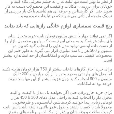
از نظر ما بهتر است تنها تبلیغات را به چشم معرفی نگاه کنید و
خودتان برای بررسی امکانات و کیفیت این محصولات دست به کار
شوید.حتی اگر کارشناس و حرفه ای هم نباشید با یک بار بررسی از
نزدیک متوجه ایراداتی می شوید که در تبلیغات ندیده بودید.
رنج قیمت سمساری لوازم خانگی رازهایی که باید بدانید
اگر نمی توانید چهار یا شش میلیون تومان بابت خرید یخچال ساید
بای ساید هزینه کنید به معنی این نیست که بهترین محصول بازار را
از دست داده اید.می توانید مدل هایی را انتخاب کنید که بین دو
میلیون و 500 هزار تا سه میلیون قرار می گیرند.به طور حتم این
محصولات کیفیتی مناسب دارند و امکاناتشان از حد استاندارد بیشتر
است.
برای خرید اجاق گازهای داخلی بیشتر از 750 هزار تومان هزینه نکنید
اما مدل های وارداتی به درد بخور را از یک میلیون و 200 تا یک
میلیون و 800 انتخاب کنید چون هزینه بیشتر از این تنها بابت برند
خواهد بود نه امکانات.
برای خرید جاروبرقی حتی اگر بخواهید یک مدل با کیفیت و البته
مخزن دار را انتخاب کنید به راحتی مدل دهای 300 تا 450 هزار
تومانی زیادی پیدا خواهید کرد.ماشین لباسشویی و ظرفشویی
معمولا باید با کیفیت باشند و طول عمر بالایی داشته باشند پس بابت
کیفیت ساخت و بدنه شان بیشتر از امکانات و برنامه های متنوع