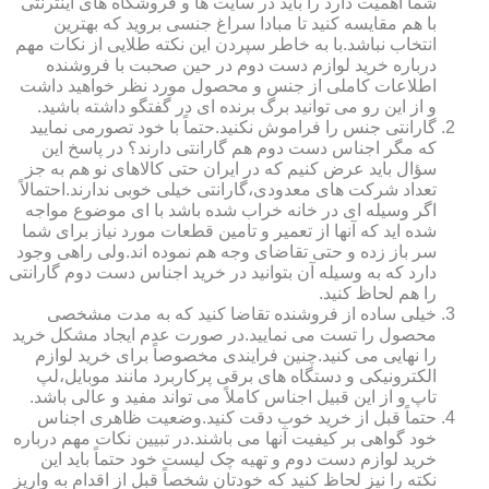
شما اهمیت دارد را باید در سایت ها و فروشگاه های اینترنتی
با هم مقایسه کنید تا مبادا سراغ جنسی بروید که بهترین
انتخاب نباشد.با به خاطر سپردن این نکته طلایی از نکات مهم
درباره خرید لوازم دست دوم در حین صحبت با فروشنده
اطلاعات کاملی از جنس و محصول مورد نظر خواهید داشت
و از این رو می توانید برگ برنده ای در گفتگو داشته باشید.
گارانتی جنس را فراموش نکنید.حتماً با خود تصورمی نمایید
که مگر اجناس دست دوم هم گارانتی دارند؟ در پاسخ این
سؤال باید عرض کنیم که در ایران حتی کالاهای نو هم به جز
تعداد شرکت های معدودی،گارانتی خیلی خوبی ندارند.احتمالاً
اگر وسیله ای در خانه خراب شده باشد با ای موضوع مواجه
شده اید که آنها از تعمیر و تامین قطعات مورد نیاز برای شما
سر باز زده و حتی تقاضای وجه هم نموده اند.ولی راهی وجود
دارد که به وسیله آن بتوانید در خرید اجناس دست دوم گارانتی
را هم لحاظ کنید.
خیلی ساده از فروشنده تقاضا کنید که به مدت مشخصی
محصول را تست می نمایید.در صورت عدم ایجاد مشکل خرید
را نهایی می کنید.چنین فرایندی مخصوصاً برای خرید لوازم
الکترونیکی و دستگاه های برقی پرکاربرد مانند موبایل،لپ
تاپ و از این قبیل اجناس کاملاً می تواند مفید و عالی باشد.
حتماً قبل از خرید خوب دقت کنید.وضعیت ظاهری اجناس
خود گواهی بر کیفیت آنها می باشند.در تبیین نکات مهم درباره
خرید لوازم دست دوم و تهیه چک لیست خود حتماً باید این
نکته را نیز لحاظ کنید که خودتان شخصاً قبل از اقدام به واریز