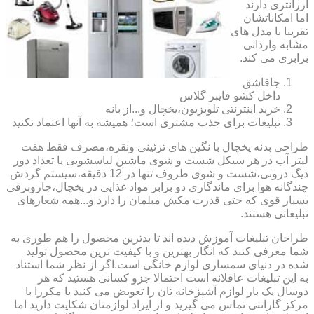
ارزانتری دارند
اما امکاناتشان
تقریبا با مدل های
مشابه وارداتی
برابری می کند.
جاقاشق
داخل کشو فایبر گلاس
خرید اینترنتی تلویزیون،یخچال و...از بانه
تبلیغات برای جذب مشتری است؛ همیشه به آنها اعتماد نکنید
طراحی بدنه یخچال با نگین های تزئینی ونقره،مصرف فقط هفت
لیتر آب در هر سیکل شست و شوی ماشین لباسشویی یا تعداد دور
دیگ درونی،شست و شوی ظروف تنها در 12 دقیقه،سیستم گردش
چندگانه هوا برای ماندگاری دو برابر مواد غذایی در یخچال،جاروبرقی
بسیار قوی که حتی قدرت مکش مبلمان را دارد و...همه شعارهای
تبلیغاتی هستند.
طراحان تبلیغات آموزش دیده اند تا بدترین محصول را هم طوری به
شما معرفی کنند که انگار بهترین و با کیفیت ترین محصول تولید
شده در دنیای سمساری لوازم خانگی است.اگر از نظر شما استناد
به این تبلیغات عاقلانه است احتمالا جزو کسانی هستید که هر
دوسال یک بار لوازم آشپزخانه تان را تعویض می کنید یا مکررا با
مرکز گارانتی تماس می گیرید و از ایراد لوازمتان شکایت دارید اما