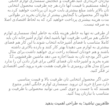
نیازتان خریداری کنید.ظرفیت و گنجایش سمساری لوازم خانگی
رابطه مستقیم با قیمت آنها دارد.هر چه ظرفیت محصول انتخابی
تان بالاتر باشد مبلغ بیشتری بابت خرید آن پرداخت خواهید کرد.به
علاوه اگر محصولی با گنجایش بیشتر از نیازتان بخرید در طولانی
مدت هزینه بیشتری پرداخت خواهید کرد که به لحاظ اقتصادی اصلا
به صرفه نیست.
از طرفی نه تنها به خاطر هزینه بلکه به خاطر ابعاد سمساری لوازم
خانگی هم مراقب ظرفیت آنها باشید.ابعاد لوازم آشپزخانه تان باید
کاملا متناسب با فضای آشپزخانه انتخاب شوند.با این کار هم فضای
بیشتری به لوازم می دهیدتا بهتر کار کنند و بازده بالاتری داشته
باشند و هم خودتان استفاده راحت تری خواهید داشت.برای مثال
حتی اگر بودجه تان به شما اجازه می دهد ماشین ظرفشویی 12
نفره بخرید و آشپزخانه تان فضای کافی برای قرار دادن آن را ندارد
سراغ مدل های رومیزی با ظرفیت هشت نفره بروید.کمی اقتصادی
تر فکر کنید.
حتی اگر محصول انتخابی تان ظرفیت بالا و قیمت مناسبی
دارد،سراغ خرید آن نروید. سمساری لوازم خانگی آنقدر متنوع
هستند که با جست و جوی کمی می توانید محصولی با ظرفیت و
متناسب با نیازتان پیدا کنید.
ظاهربین نباشید؛ به طراحی اهمیت بدهید