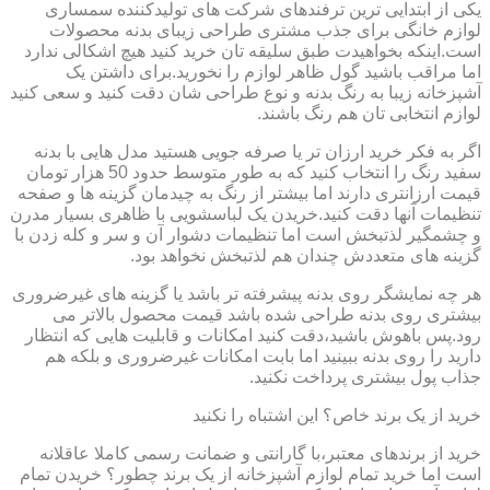
یکی از ابتدایی ترین ترفندهای شرکت های تولیدکننده سمساری
لوازم خانگی برای جذب مشتری طراحی زیبای بدنه محصولات
است.اینکه بخواهیدت طبق سلیقه تان خرید کنید هیچ اشکالی ندارد
اما مراقب باشید گول ظاهر لوازم را نخورید.برای داشتن یک
آشپزخانه زیبا به رنگ بدنه و نوع طراحی شان دقت کنید و سعی کنید
لوازم انتخابی تان هم رنگ باشند.
اگر به فکر خرید ارزان تر یا صرفه جویی هستید مدل هایی با بدنه
سفید رنگ را انتخاب کنید که به طور متوسط حدود 50 هزار تومان
قیمت ارزانتری دارند اما بیشتر از رنگ به چیدمان گزینه ها و صفحه
تنظیمات آنها دقت کنید.خریدن یک لباسشویی با ظاهری بسیار مدرن
و چشمگیر لذتبخش است اما تنظیمات دشوار آن و سر و کله زدن با
گزینه های متعددش چندان هم لذتبخش نخواهد بود.
هر چه نمایشگر روی بدنه پیشرفته تر باشد یا گزینه های غیرضروری
بیشتری روی بدنه طراحی شده باشد قیمت محصول بالاتر می
رود.پس باهوش باشید،دقت کنید امکانات و قابلیت هایی که انتظار
دارید را روی بدنه ببینید اما بابت امکانات غیرضروری و بلکه هم
جذاب پول بیشتری پرداخت نکنید.
خرید از یک برند خاص؟ این اشتباه را نکنید
خرید از برندهای معتبر،با گارانتی و ضمانت رسمی کاملا عاقلانه
است اما خرید تمام لوازم آشپزخانه از یک برند چطور؟ خریدن تمام