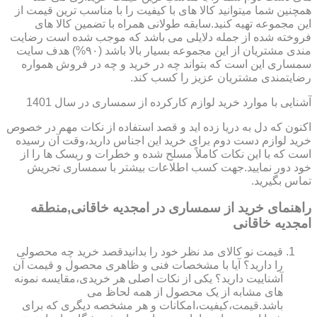
همچنین شما میتوانید کالا های با کیفیت را با مناسب ترین قیمت از
این مجموعه تهیه کنید.سابقه طولانی همراه با تضمین کالا های
فروخته شده از جمله دلایلی می باشد که موجب شده است رضایت
مندی مشتریان از این مجموعه بسیار بالا باشد (۹۰%) هدف سایت
سمساری این است که بتواند چه در خرید و چه در فروش همواره
رضایتمندی مشتریان عزیز را کسب کند.
آشنایی با موارد خرید لوازم کارکرده از سمساری در سال 1401
اکنون که دل به دریا زده اید و قصد استفاده از نکات مهم در خصوص
خرید لوازم دست دوم برای خرید این اجناس دارید،وقت آن رسیده
است که با این نکات کاملاً مسلح شده و خطرات و ریسک ها را از
خود دور نمایید.جهت کسب اطلاعات بیشتر با سمساری تجریش
تماس بگیرید.
راهنمای خرید از سمساری در امجدیه خاقانی,منطقه
امجدیه خاقانی
قیمت نو کالای مد نظر خود را بدانیدقصد خرید چه محصولی
را دارید؟ آیا با مشخصات فنی و ظاهری محصول و قیمت آن
آشناییت دارید؟ یکی از نکات اصلی هر خریدی،مقایسه نمونه
های مشابه از یک محصول از همه لحاظ می
باشد.قیمت،کیفیت،امکانات و هر مشخصه دیگری که برای