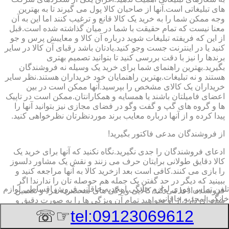
های تبلیغاتی است.آنها از صاحبان کالا پول می گیرند تا به بهترین
وجه ممکن شما را به خرید یک کالا قانع و ترغیب کنند اما این به آن
معنا نیست که تمام حقیقت با شما در میان گذاشته شده است.قبل
از این که فریفته تبلیغات شوید درباره آن کالا و معایبش پرس و جو
کنید یا در اینترنت جست وجو کنید.یادتان باشد رقبای آن کالا در سایر
برندها را نیز با دقت بررسی کنید تا بتوانید تصمیم بهتری
بگیرید.بهترین راهنمای شما برای خرید یک وسیله نه فروشندگان
هستند و نه تبلیغات.بهترین راهنمایان خود خریداران هستند.نظر سایر
خریداران یک کالای مشخص را بپرسید.آنها ممکن است در بین
اعضای فامیلتان باشند یا همسایه و همکارانتان.ممکن است در تاپیک
ها و گروه های گپ و گفت وگو در فضای مجازی نیز بتوانید آنها را
پیدا کرده و از آنها درباره معایب برند موردنظرتان نظرخواهی کنید.
از فروشندگان مدعی فاکتور بگیرید!
ادعای فروشندگان را جدی نگیرید.نگاه نکنید که آنها برای خرید یک
کالا دقایق طولانی برایتان حرف می زنند و نقش یک مشاور دلسوز
را بازی می کنند.کافی است بعد ازخرید کالا به آنها مراجعه کنید و
ببینید که دیگر در حد گفتن یک جمله هم حوصله تان را ندارند! اگر
تلفن تماس فوری
لوازم خانگی امجدیه خاقانی,فروش اقساطی لوازم
فروشنده ادعا می کند کالایی ویژگی های منحصربه فرد و تضمین
خانگی امجدیه خاقانی
شده ای دارد،از او بخواهید تمام آن ویژگی ها را به صورت دقیق و
شفاف در فاکتور خریدتان بنویسد و مهر و امضا کند.این کار به شما
☞☏
tel:09123069612
کمک می کند تا اگر برای کار کردن با آن وسیله دچار مشکل شدید به