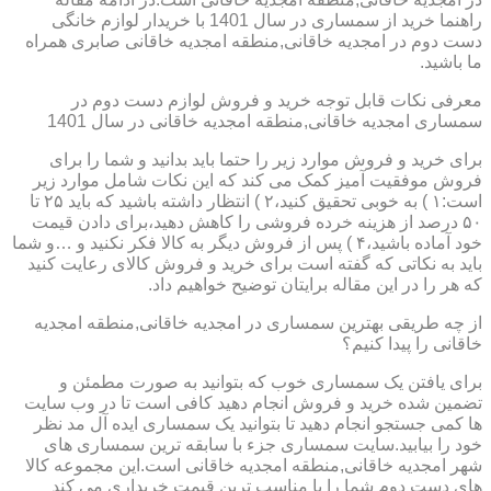
راهنما خرید از سمساری در سال 1401 با خریدار لوازم خانگی
دست دوم در امجدیه خاقانی,منطقه امجدیه خاقانی صابری همراه
ما باشید.
معرفی نکات قابل توجه خرید و فروش لوازم دست دوم در
سمساری امجدیه خاقانی,منطقه امجدیه خاقانی در سال 1401
برای خرید و فروش موارد زیر را حتما باید بدانید و شما را برای
فروش موفقیت آمیز کمک می کند که این نکات شامل موارد زیر
است:۱ ) به خوبی تحقیق کنید،۲ ) انتظار داشته باشید که باید ۲۵ تا
۵۰ درصد از هزینه خرده فروشی را کاهش دهید،برای دادن قیمت
خود آماده باشید،۴ ) پس از فروش دیگر به کالا فکر نکنید و …و شما
باید به نکاتی که گفته است برای خرید و فروش کالای رعایت کنید
که هر را در این مقاله برایتان توضیح خواهیم داد.
از چه طریقی بهترین سمساری در امجدیه خاقانی,منطقه امجدیه
خاقانی را پیدا کنیم؟
برای یافتن یک سمساری خوب که بتوانید به صورت مطمئن و
تضمین شده خرید و فروش انجام دهید کافی است تا در وب سایت
ها کمی جستجو انجام دهید تا بتوانید یک سمساری ایده آل مد نظر
خود را بیابید.سایت سمساری جزء با سابقه ترین سمساری های
شهر امجدیه خاقانی,منطقه امجدیه خاقانی است.این مجموعه کالا
های دست دوم شما را با مناسب ترین قیمت خریداری می کند