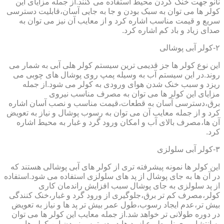
نانو جهت خنک کردن محیط استفاده می کنند.از جمله مزایای این
کولر ها می توان به سبک بودن و جا به جایی آسان،قابلیت دسترسی
سریع و قیمت مناسب اشاره کرد و از معایب آن نیز می توان به
صدای زیاد و باد کم اشاره کرد.
۲-کولر آبی پوشالی
این نوع کولر ها جز قدیمی ترین سیستم کولر هلی آبی به شمار می
روند.در این سیستم آب به وسیله پمپ روی پوشال های چوبی می
ریزد و سبب خنک شدن هوای ورودی به کولر می شود.از جمله
مزایای این کولر ها می توان به مصرف مناسب نیروی
برق،دسترسی آسان به قطعات،قیمت مناسب و نصب آسان اشاره
کرد و از جمله معایب آن می توان به رسوب پوشال و نیاز به تعویض
آن ها،مصرف بالای آب و امکان ورود گرد و غبار به محیط اشاره
کرد.
۳-کولر آبی سلولزی
این کولر ها نمونه پیشرفته تری از کولر های آبی پوشالی هستند که
در آن ها به جای پوشال از پد های سلولزی استفاده می شود.استفاده
از پد سلولزی به جای پوشال سبب افزایش راندمان کاری
کولر،مصرف کم تر برق،جلوگیری از ورود گرد و غبار،خنک کنندگی
بیش تر،عدم ایجاد رسوب،طول عمر بیش تر پد ها و نیاز به تعویض
در دوره طولانی تر خواهد شد.از جمله معایب این کولر ها می توان
به انتشار بوی نا مطبوع از پد ها،در دسترس نبودن این کولر ها و