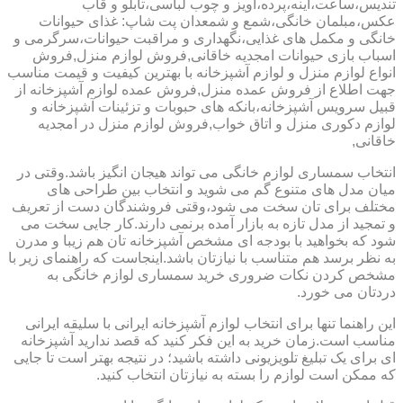
تندیس،ساعت،آینه،پرده،آویز و چوب لباسی،تابلو و قاب
عکس،مبلمان خانگی،شمع و شمعدان پت شاپ: غذای حیوانات
خانگی و مکمل های غذایی،نگهداری و مراقبت حیوانات،سرگرمی و
اسباب بازی حیوانات امجدیه خاقانی,فروش لوازم منزل,فروش
انواع لوازم منزل و لوازم آشپزخانه با بهترین کیفیت و قیمت مناسب
جهت اطلاع از فروش عمده منزل,فروش عمده لوازم آشپزخانه از
قبیل سرویس آشپزخانه،بانکه های حبوبات و تزئینات آشپزخانه و
لوازم دکوری منزل و اتاق خواب,فروش لوازم منزل در امجدیه
خاقانی,
انتخاب سمساری لوازم خانگی می تواند هیجان انگیز باشد.وقتی در
میان مدل های متنوع گم می شوید و انتخاب بین طراحی های
مختلف برای تان سخت می شود،وقتی فروشندگان دست از تعریف
و تمجید از مدل تازه به بازار آمده برنمی دارند.کار جایی سخت می
شود که بخواهید با بودجه ای مشخص آشپزخانه تان هم زیبا و مدرن
به نظر برسد هم متناسب با نیازتان باشد.اینجاست که راهنمای زیر با
مشخص کردن نکات ضروری خرید سمساری لوازم خانگی به
دردتان می خورد.
این راهنما تنها برای انتخاب لوازم آشپزخانه ایرانی با سلیقه ایرانی
مناسب است.زمان خرید به این فکر کنید که قصد ندارید آشپزخانه
ای برای یک تبلیغ تلویزیونی داشته باشید؛ در نتیجه بهتر است تا جایی
که ممکن است لوازم را بسته به نیازتان انتخاب کنید.