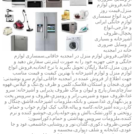
خانه,فروش لوازم
منزل,قیمت روز
خرید انواع سمساری
لوازم خانگی ایرانی
و خارجی،انواع
یخچال،ظروف
آشپزخانه و بسیاری
از وسایل ضروری
خانه در امجدیه
خاقانی,فروش لوازم منزل در امجدیه خاقانی,سمساری لوازم
خانگی و حتی جهزیه خود را به صورت اینترنتی سفارش دهید و
درون منزل،کاملا رایگان تحویل بگیرید با نرخ اتحادیه,فروش انواع
لوازم منزل و لوازم آشپزخانه با بهترین کیفیت و قیمت مناسب
جهت اطلاع از فروش عمده در امجدیه خاقانی,لوازم سرو نوشیدنی:
قوری،فنجان و استکان،فلاسک،کلمن و ظرف یخ،تنگ و گیلاس،قهوه
سازچای‌ساز،پارچ و لیوان و ماگ ظروف پذیرایی و آشپزخانه: سرو
غذا،ظروف میوه و شیرینی،رانر و رومیزی،ظروف و سرویس پخت
و پز،نگهداری غذا،سینی و بانکه،ملزومات آشپزخانه،قاشق،چنگال و
کارد،رنده آشپزخانه،کاسه و پیاله،قالب کیک لوازم خواب و حمام:
روتختی و کاور،تشک،بالش و پتو،حوله،پادری،خوشبو کننده و نرم
کننده،ملزومات سرویس بهداشتی و حمام.دکوراسیون:
کوسن،ظروف دکوری،گلدان،نور و روشنایی،جاشمعی،عود و جا
عودی،کتابخانه و شلف دیواری،مجسمه و