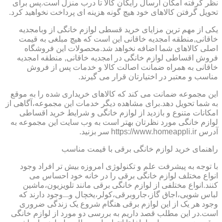
نظر گرفته امکان ارسال رایگان کالا تا درب منزل است.پس برای
تحویل گرفتن کالاهای خود هیچ گونه هزینه ای پرداخت نخواهید کرد.
یکی از مهم ترین مزایای خرید قسطی لوازم خانگی از وبامجدیه
خاقانی,منطقه امجدیه خاقانی این است که هیچ مبلغی به قیمت
اصلی کالاهای شما اضافه نخواهد شد.محصولات این فروشگاه
فروش اقساطی لوازم خانگی در امجدیه خاقانی, منطقه امجدیه
خاقانی به همراه ضمانت اصالت کالا و خدمات پس از فروش
مناسب و معتبر در اختیارتان قرار می گیرند.
این مجموعه ضمانت می کند که کالاهای خریداری شده را به موقع
به شما تحویل دهد.برای مشاهده دیگر خدمات این مجموعه،آگاهی از
امکانات متنوع و بازدید از لوازم خانگی و شرایط خرید اقساطی
لوازم خانگی مورد نظرتان بهتر است به وب سایت این مجموعه به
آدرس https://www.homeappli.ir سر بزنید.
راهنمای خرید لوازم خانگی برقی با قیمت مناسب
با توجه به پیشرفت علم و تکنولوژی امروزه بیش تر افراد وجود
انواع مختلف لوازم خانگی برقی را در خانه خود احساس می
کنند.انواع مختلفی از لوازم خانگی برقی مانند تلویزیون،ماشین
لباس شویی،اجاق گاز،جاروبرقی،کولر،یخچال و...وجود دارند که
وجود هر یک از این لوازم برقی هنگام شروع یک زندگی ضروری
است.در این مطلب قصد داریم به بررسی دو مورد از لوازم خانگی