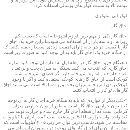
قیمت بالا به نسبت کولر های پوشالی استفاده کرد.
کولر آبی سلولزی
اجاق گاز
اجاق گاز یکی از مهم ترین لوازم آشپزخانه است که دست کم
روزانه دو تا سه بار از آن استفاده می شود.بنابراین خرید یک اجاق
گاز با کیفیت در هر خانه دارای اهمیت زیادی است.از جمله نکاتی که
در هنگام خرید یک اجاق گاز باید به آن توجه کنید به صورت زیر است:
۱-هنگام خرید اجاق گاز در وهله اول به اندازه آن توجه کنید.اندازه
اجاق گازی که انتخاب می کنید بستگی به میزان پخت و پز،تعداد
افراد خانواده و اندازه آشپزخانه دارد.اگر فضای آشپزخانه شما
کوچک است از اجاق گاز های کوچک استفاده کنید و اگر با وجود
کوچک بودن آشپزخانه میزان پخت و پز شما بالا است می توانید اجاق
گاز های تو کار را انتخاب کنید.
۲-یکی دیگر از مواردی که باید به هنگام خرید اجاق گاز به آن توجه
کنید توان حرارتی اجاق گاز است.منظور از توان حرارتی میزان
گرمایی است که از شعله اجاق گاز خارج شده و حرارت تولید می
کند.واحد توان حرارتی BTU بر ساعت است که در ایران با کیلو وات
محاسبه می شود.مناسب ترین توان حرارتی ۲.۰۵ کیلووات است که
بیش تر از آن برای اجاق گاز های موجود در رستوران استفاده می