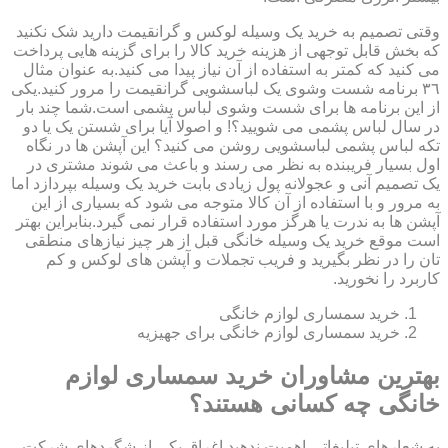
وقتی تصمیم به خرید یک وسیله لوکس و گرانقیمت دارید شک نکنید
که بخش قابل توجهی از هزینه خرید کالا را برای گزینه هایی پرداخت
می کنید که کمتر به استفاده از آن نیاز پیدا می کنید.به عنوان مثال
٣٦ برنامه شست وشوی یک لباسشویی گرانقیمت را مرور کنید.یکی
از این برنامه ها برای شست وشوی لباس پشمی است.شما چند بار
در سال لباس پشمی می شویید؟! و اصولا آیا برای شستن یک یا دو
تکه لباس پشمی لباسشویی روشن می کنید؟ این آپشن ها در نگاه
اول بسیار فریبنده به نظر می رسند و باعث می شوند مشتری در
یک تصمیم آنی و عجولانه پول زیادی بابت خرید یک وسیله بپردازد اما
به مرور و با استفاده از آن کالا متوجه می شود که بسیاری از این
آپشن ها به ندرت یا هرگز مورد استفاده قرار نمی گیرد.بنابراین بهتر
است موقع خرید یک وسیله خانگی قبل از هر چیز نیازهای منطقی
تان را در نظر بگیرید و فریب تجملات و آپشن های لوکس و کم
کاربرد را نخورید.
خرید سمساری لوازم خانگی
خرید سمساری لوازم خانگی برای جهیزیه
بهترین مشاوران خرید سمساری لوازم
خانگی چه کسانی هستند؟
به شعارهای تبلیغاتی اهمیت ندهید.اغراق یکی از شگردهای شرکت