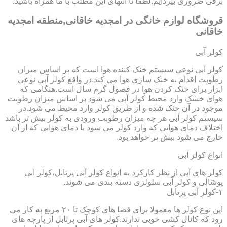
برقی ضروری بپردایم.لطفا تا انتهای این مطلب با ما همراه باشید.
قروشگاه لوازم خانگی در امجدیه خاقانی,منطقه امجدیه
خاقانی
کولر آبی
کولر آبی نوعی سیستم خنک کننده هوا است که بر اساس میزان
رطوبت اقدام به خنک سازی هوا می کند.در واقع کولر آبی نوعی
ابزار برای خنک کردن هوا در فصول گرم سال است.هنگامی که
هوای خشک وارد محیط کولر آبی می شود بر اساس میزان رطوبت
موجود در آن خنک شده و از طریق کولر وارد محیط می شود.در
سیستم کولر آبی هر چه میزان رطوبت ورودی به کولر بیش تر باشد
اختلاف دمای هوایی که وارد کولر می شود با دمای هوایی که از آن
خارج می شود بیش تر خواهد بود.
انواع کولر آبی
کولر های آبی از نظر کارکرد به انواع کولر آبی پرتابل،کولر آبی
پوشالی و کولر آبی سلولزی دسته بندی می شوند.
۱-کولر آبی پرتابل
این نوع کولر ها معمولا برای فضا های کوچک تا ۲۰ مربع به کار می
رود که کانال کشی خوبی ندارند.کولر های آبی پرتابل از پارچه های