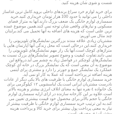
شست و شوی شان هزینه کنید.
برای خرید لوازم خرد سراغ برندهای داخلی بروید.کامل ترین غذاساز
داخلی را می توانید با حدود 100 هزار تومان خریداری کنید.خرید
سمساری لوازم خانگی یک ضعف بزرگ دارند.آنها به متراژ فضای
مسکونی و نیازهای واقعی شان توجه نمی کنند.همین موضوع عمده
ترین علتی است که هزینه های اضافه به آنها تحمیل می کند.برایتان
چند مثال می آوریم:
مشتریان زیادی علاقه مندند بزرگترین نمایشگرهای تلویزیونی را
خریداری کنند.این درحالی است که محل زندگی آنها آپارتمان هایی با
متراژهای کوچک است.آنها یک راز مهم نمایشگرهای تلویزیونی را
نمی دانند.تفاوت کیفیت و وضوح تصویر نمایشگرهای بزرگ نسبت به
نمایشگرهای کوچکتر در فواصل زیاد به چشم می آید.درواقع این
موضوع به آن معنی است که یک نمایشگر بزرگ در خانه ای کوچک
عملکرد یک نمایشگر جمع و جورتر را دارد و مشتری برای آیتمی
هزینه اضافه تر پرداخته است که عملا به کار او نمی آید.
خرید سمساری لوازم خانگی با ظرفیت های بالا یکی دیگر از عادات
نادرست مشتریان ایرانی است.یک لباسشویی ١٢ کیلوگرمی برای
یک خانواده ٤ نفره تنها به معنای اتلاف انرژی بیشتر و هزینه بالاتر
است.علاوه بر این کارخانه سازنده در ازای ارایه سمساری لوازم
خانگی با حجم بالاتر،برای محصول خود قیمت بیشتری تعیین می
کند.به این ترتیب خرید سمساری لوازم خانگی با ظرفیت بیشتر از
نیاز به معنی پرداخت پول بیشتر برای خرید کالا و پرداخت هزینه
بیشتر انرژی مصرفی است.