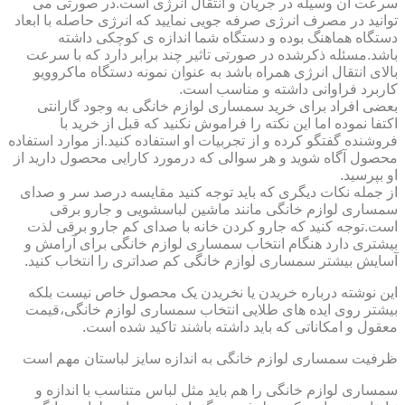
سرعت آن وسیله در جریان و انتقال انرژی است.در صورتی می
توانید در مصرف انرژی صرفه جویی نمایید که انرژی حاصله با ابعاد
دستگاه هماهنگ بوده و دستگاه شما اندازه ی کوچکی داشته
باشد.مسئله ذکرشده در صورتی تاثیر چند برابر دارد که با سرعت
بالای انتقال انرژی همراه باشد به عنوان نمونه دستگاه ماکروویو
کاربرد فراوانی داشته و مناسب است.
بعضی افراد برای خرید سمساری لوازم خانگی به وجود گارانتی
اکتفا نموده اما این نکته را فراموش نکنید که قبل از خرید با
فروشنده گفتگو کرده و از تجربیات او استفاده کنید.از موارد استفاده
محصول آگاه شوید و هر سوالی که درمورد کارایی محصول دارید از
او بپرسید.
از جمله نکات دیگری که باید توجه کنید مقایسه درصد سر و صدای
سمساری لوازم خانگی مانند ماشین لباسشویی و جارو برقی
است.توجه کنید که جارو کردن خانه با صدای کم جارو برقی لذت
بیشتری دارد هنگام انتخاب سمساری لوازم خانگی برای آرامش و
آسایش بیشتر سمساری لوازم خانگی کم صداتری را انتخاب کنید.
این نوشته درباره خریدن یا نخریدن یک محصول خاص نیست بلکه
بیشتر روی ایده های طلایی انتخاب سمساری لوازم خانگی،قیمت
معقول و امکاناتی که باید داشته باشند تاکید شده است.
ظرفیت سمساری لوازم خانگی به اندازه سایز لباستان مهم است
سمساری لوازم خانگی را هم باید مثل لباس متناسب با اندازه و