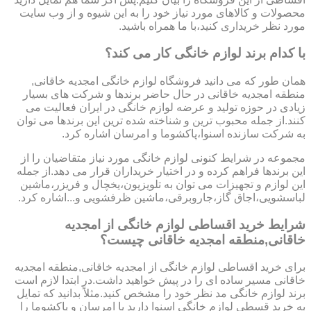
محصولات و کالاهای مورد نیاز خود را به این شیوه و از وب سایت
مورد نظر خریداری کنید،با ما همراه باشید.
با کدام برند لوازم خانگی کار می کند؟
همان طور که می دانید فروشگاه لوازم خانگی امجدیه خاقانی,
منطقه امجدیه خاقانی در حال حاضر برندها و شرکت های بسیار
زیادی در حوزه تولید و عرضه لوازم خانگی در ایران فعالیت می
کنند.از جمله محبوب ترین و شناخته شده ترین این برندها می توان
به شرکت سازنده اسنوا،پاکشوما و امرسان اشاره کرد.
مجموعه در شرایط کنونی لوازم خانگی مورد نیاز متقاضیان را از
این برندها فراهم کرده و در اختیار خریداران قرار می دهد.از جمله
این لوازم و تجهیزات می توان به تلویزیون،یخچال و فریزر،ماشین
لباسشویی،اجاق گاز،جاروبرقی،ماشین ظرفشویی و...اشاره کرد.
شرایط خرید اقساطی لوازم خانگی از امجدیه
خاقانی,منطقه امجدیه خاقانی چیست؟
برای خرید اقساطی لوازم خانگی از امجدیه خاقانی,منطقه امجدیه
خاقانی مسیر ساده ای را در پیش خواهید داشت.در ابتدا لازم است
برند لوازم خانگی مد نظر خود را مشخص کنید.مثلاً بدانید که تمایل
به خرید قسطی لوازم خانگی اسنوا دارید یا امرسان و پاکشوما را