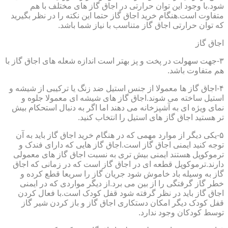
شود.با وجود این توان حرارتی در اجاق گاز های مختلف با هم
متفاوت است.هنگام خرید اجاق گاز حتما این نکته را در نظر بگیرید
که توان حرارتی اجاق گاز متناسب با نیاز شما باشد.
اجاق گاز
۳-جهت سهولت در پخت و پز بهتر است اندازه شعله های اجاق گاز با
هم متفاوت باشد.
۴-اجاق گاز ها معمولا از جنس استیل ضد زنگ یا ترکیبی از شیشه و
استیل ساخته می شوند.اجاق گاز های شیشه ای معمولا جلوه و
نمای ویژه ای به آشپزخانه می دهند اما اگر به دنبال استحکام بیش
تر هستید اجاق گاز های استیل را انتخاب کنید.
۵-یکی دیگر از موارد مهمی که در هنگام خرید اجاق گاز باید به آن
توجه کنید ایمنی اجاق گاز است.اجاق گاز هایی که دارای فندک و
ترموکوپل هستند ایمنی بیش تری به نسبت اجاق گاز های معمولی
دارند.ترموکوپل قطعه ای در اجاق گاز است که در زمانی که اجاق
گاز به وسیله باد خاموش شود جریان گاز را سریعا قطع کرده و
خطر گاز گرفتگی را از بین می برد.از دیگر مواردی که در ایمنی
اجاق گاز باید در نظر گرفته شود قفل کودک است.با فعال کردن
قفل کودک دیگر امکان دستکاری اجاق گاز و باز کردن شیر گاز
توسط کودکان وجود ندارد.