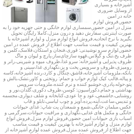
آشپزخانه و بسیاری
از وسایل ضروری
خانه در امین
حضور,فروش لوازم
منزل در امین حضور,سمساری لوازم خانگی و حتی جهزیه خود را به
صورت اینترنتی سفارش دهید و درون منزل،کاملا رایگان تحویل
بگیرید با نرخ اتحادیه,فروش انواع لوازم منزل و لوازم آشپزخانه با
بهترین کیفیت و قیمت مناسب جهت اطلاع از فروش عمده در امین
حضور,لوازم سرو نوشیدنی: قوری،فنجان و استکان،فلاسک،کلمن و
ظرف یخ،تنگ و گیلاس،قهوه سازچای‌ساز،پارچ و لیوان و ماگ
ظروف پذیرایی و آشپزخانه: سرو غذا،ظروف میوه و شیرینی،رانر و
رومیزی،ظروف و سرویس پخت و پز،نگهداری غذا،سینی و
بانکه،ملزومات آشپزخانه،قاشق،چنگال و کارد،رنده آشپزخانه،کاسه
و پیاله،قالب کیک لوازم خواب و حمام: روتختی و کاور،تشک،بالش و
پتو،حوله،پادری،خوشبو کننده و نرم کننده،ملزومات سرویس
بهداشتی و حمام.دکوراسیون: کوسن،ظروف دکوری،گلدان،نور و
روشنایی،جاشمعی،عود و جا عودی،کتابخانه و شلف دیواری،مجسمه
و تندیس،ساعت،آینه،پرده،آویز و چوب لباسی،تابلو و قاب
عکس،مبلمان خانگی،شمع و شمعدان پت شاپ: غذای حیوانات
خانگی و مکمل های غذایی،نگهداری و مراقبت حیوانات،سرگرمی و
اسباب بازی حیوانات امین حضور,فروش لوازم منزل,فروش انواع
لوازم منزل و لوازم آشپزخانه با بهترین کیفیت و قیمت مناسب
جهت اطلاع از فروش عمده منزل,فروش عمده لوازم آشپزخانه از