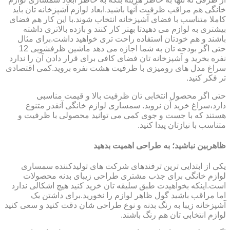
خانگی هم مراقب ظرفیت آنها باشید.ابعاد لوازم آشپزخانه تان باید
کاملا متناسب با فضای آشپزخانه انتخاب شوند.با این کار هم فضای
بیشتری به لوازم می دهیدتا بهتر کار کنند و بازده بالاتری داشته
باشند و هم خودتان استفاده راحت تری خواهید داشت.برای مثال
حتی اگر بودجه تان به شما اجازه می دهد ماشین ظرفشویی 12
نفره بخرید و آشپزخانه تان فضای کافی برای قرار دادن آن را ندارد
سراغ مدل های رومیزی با ظرفیت هشت نفره بروید.کمی اقتصادی
تر فکر کنید.
حتی اگر محصول انتخابی تان ظرفیت بالا و قیمت مناسبی
دارد،سراغ خرید آن نروید. سمساری لوازم خانگی آنقدر متنوع
هستند که با جست و جوی کمی می توانید محصولی با ظرفیت و
متناسب با نیازتان پیدا کنید.
ظاهربین نباشید؛ به طراحی اهمیت بدهید
یکی از ابتدایی ترین ترفندهای شرکت های تولیدکننده سمساری
لوازم خانگی برای جذب مشتری طراحی زیبای بدنه محصولات
است.اینکه بخواهیدت طبق سلیقه تان خرید کنید هیچ اشکالی ندارد
اما مراقب باشید گول ظاهر لوازم را نخورید.برای داشتن یک
آشپزخانه زیبا به رنگ بدنه و نوع طراحی شان دقت کنید و سعی کنید
لوازم انتخابی تان هم رنگ باشند.