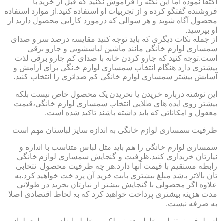
اکتفا نموده اما این نکته را فراموش نکنید که قبل از خرید با
فروشنده گفتگو کرده و از تجربیات او استفاده کنید.از موارد استفاده
محصول آگاه شوید و هر سوالی که درمورد کارایی محصول دارید از
او بپرسید.
از جمله نکات دیگری که باید توجه کنید مقایسه درصد سر و صدای
سمساری لوازم خانگی مانند ماشین لباسشویی و جارو برقی
است.توجه کنید که جارو کردن خانه با صدای کم جارو برقی لذت
بیشتری دارد هنگام انتخاب سمساری لوازم خانگی برای آرامش و
آسایش بیشتر سمساری لوازم خانگی کم صداتری را انتخاب کنید.
این نوشته درباره خریدن یا نخریدن یک محصول خاص نیست بلکه
بیشتر روی ایده های طلایی انتخاب سمساری لوازم خانگی،قیمت
معقول و امکاناتی که باید داشته باشند تاکید شده است.
ظرفیت سمساری لوازم خانگی به اندازه سایز لباستان مهم است
سمساری لوازم خانگی را هم باید مثل لباس متناسب با اندازه و
نیازتان خریداری کنید.ظرفیت و گنجایش سمساری لوازم خانگی
رابطه مستقیم با قیمت آنها دارد.هر چه ظرفیت محصول انتخابی
تان بالاتر باشد مبلغ بیشتری بابت خرید آن پرداخت خواهید کرد.به
علاوه اگر محصولی با گنجایش بیشتر از نیازتان بخرید در طولانی
مدت هزینه بیشتری پرداخت خواهید کرد که به لحاظ اقتصادی اصلا
به صرفه نیست.
از طرفی نه تنها به خاطر هزینه بلکه به خاطر ابعاد سمساری لوازم