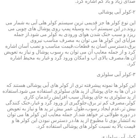
صدای زیاد و باد کم اشاره کرد.
۲-کولر آبی پوشالی
این نوع کولر ها جز قدیمی ترین سیستم کولر هلی آبی به شمار می
روند.در این سیستم آب به وسیله پمپ روی پوشال های چوبی می
ریزد و سبب خنک شدن هوای ورودی به کولر می شود.از جمله
مزایای این کولر ها می توان به مصرف مناسب نیروی
برق،دسترسی آسان به قطعات،قیمت مناسب و نصب آسان اشاره
کرد و از جمله معایب آن می توان به رسوب پوشال و نیاز به تعویض
آن ها،مصرف بالای آب و امکان ورود گرد و غبار به محیط اشاره
کرد.
۳-کولر آبی سلولزی
این کولر ها نمونه پیشرفته تری از کولر های آبی پوشالی هستند که
در آن ها به جای پوشال از پد های سلولزی استفاده می شود.استفاده
از پد سلولزی به جای پوشال سبب افزایش راندمان کاری
کولر،مصرف کم تر برق،جلوگیری از ورود گرد و غبار،خنک کنندگی
بیش تر،عدم ایجاد رسوب،طول عمر بیش تر پد ها و نیاز به تعویض
در دوره طولانی تر خواهد شد.از جمله معایب این کولر ها می توان
به انتشار بوی نا مطبوع از پد ها،در دسترس نبودن این کولر ها و
قیمت بالا به نسبت کولر های پوشالی استفاده کرد.
کولر آبی سلولزی