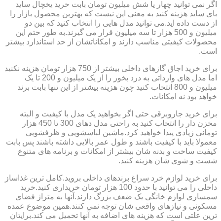
اگر نمی توانید چهار یا شش میلیون تومان بابت خرید یخچال ساید
بای ساید هزینه کنید به معنی این نیست که بهترین محصول بازار را
از دست داده اید.می توانید مدل هایی را انتخاب کنید که بین دو
میلیون و 500 هزار تا سه میلیون قرار می گیرند.به طور حتم این
محصولات کیفیتی مناسب دارند و امکاناتشان از حد استاندارد بیشتر
است.
برای خرید اجاق گازهای داخلی بیشتر از 750 هزار تومان هزینه نکنید
اما مدل های وارداتی به درد بخور را از یک میلیون و 200 تا یک
میلیون و 800 انتخاب کنید چون هزینه بیشتر از این تنها بابت برند
خواهد بود نه امکانات.
برای خرید جاروبرقی حتی اگر بخواهید یک مدل با کیفیت و البته
مخزن دار را انتخاب کنید به راحتی مدل دهای 300 تا 450 هزار
تومانی زیادی پیدا خواهید کرد.ماشین لباسشویی و ظرفشویی
معمولا باید با کیفیت باشند و طول عمر بالایی داشته باشند پس بابت
کیفیت ساخت و بدنه شان بیشتر از امکانات و برنامه های متنوع
شست و شوی شان هزینه کنید.
برای خرید لوازم خرد سراغ برندهای داخلی بروید.کامل ترین غذاساز
داخلی را می توانید با حدود 100 هزار تومان خریداری کنید.خرید
سمساری لوازم خانگی یک ضعف بزرگ دارند.آنها به متراژ فضای
مسکونی و نیازهای واقعی شان توجه نمی کنند.همین موضوع عمده
ترین علتی است که هزینه های اضافه به آنها تحمیل می کند.برایتان