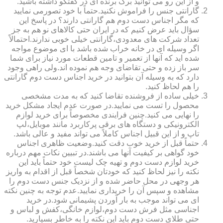
و از این رو می توانید برگ برنده ای در گفتگو داشته باشید.
گارانتی جنس را فراموش نکنید.حتماً با خود تصورمی نمایید
که مگر اجناس دست دوم هم گارانتی دارند؟ در پاسخ این
سؤال باید عرض کنیم که در ایران حتی کالاهای نو هم به جز
تعداد شرکت های معدودی،گارانتی خیلی خوبی ندارند.احتمالاً
اگر وسیله ای در خانه خراب شده باشد با ای موضوع مواجه
شده اید که آنها از تعمیر و تامین قطعات مورد نیاز برای شما
سر باز زده و حتی تقاضای وجه هم نموده اند.ولی راهی وجود
دارد که به وسیله آن بتوانید در خرید اجناس دست دوم گارانتی
را هم لحاظ کنید.
خیلی ساده از فروشنده تقاضا کنید که به مدت مشخصی
محصول را تست می نمایید.در صورت عدم ایجاد مشکل خرید
را نهایی می کنید.چنین فرایندی مخصوصاً برای خرید لوازم
الکترونیکی و دستگاه های برقی پرکاربرد مانند موبایل،لپ
تاپ و از این قبیل اجناس کاملاً می تواند مفید و عالی باشد.
حتماً قبل از خرید خوب دقت کنید.وضعیت ظاهری اجناس
خود گواهی بر کیفیت آنها می باشند.در تبیین نکات مهم درباره
خرید لوازم دست دوم و تهیه چک لیست خود حتماً باید این
نکته را نیز لحاظ کنید که خودتان شخصاً قبل از اقدام به واریز
هر وجهی در محل حاضر شده و از نزدیک جنس دست دوم را
مشاهده و سپس آن را خریداری نمایید.عدم توجه به چنین نکته
ای می تواند موجب به بار آوردن پشیمانی شود.در خرید
اجناسی مثل فرش دست دوم،لوازم خانگی،کفش و لباس و
حتی طلای دست دوم باید این نکته را به خاطر بسپارید.