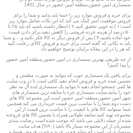
سمساری امین حضور,منطقه امین حضور در سال 1401
برای خرید و فروش موارد زیر را حتما باید بدانید و شما را برای
فروش موفقیت آمیز کمک می کند که این نکات شامل موارد زیر
است:۱ ) به خوبی تحقیق کنید،۲ ) انتظار داشته باشید که باید ۲۵ تا
۵۰ درصد از هزینه خرده فروشی را کاهش دهید،برای دادن قیمت
خود آماده باشید،۴ ) پس از فروش دیگر به کالا فکر نکنید و …و شما
باید به نکاتی که گفته است برای خرید و فروش کالای رعایت کنید
که هر را در این مقاله برایتان توضیح خواهیم داد.
از چه طریقی بهترین سمساری در امین حضور,منطقه امین حضور
را پیدا کنیم؟
برای یافتن یک سمساری خوب که بتوانید به صورت مطمئن و
تضمین شده خرید و فروش انجام دهید کافی است تا در وب سایت
ها کمی جستجو انجام دهید تا بتوانید یک سمساری ایده آل مد نظر
خود را بیابید.سایت سمساری جزء با سابقه ترین سمساری های
شهر امین حضور,منطقه امین حضور است.این مجموعه کالا های
دست دوم شما را با مناسب ترین قیمت خریداری می کند همچنین
شما میتوانید کالا های با کیفیت را با مناسب ترین قیمت از این
مجموعه تهیه کنید.سابقه طولانی همراه با تضمین کالا های فروخته
شده از جمله دلایلی می باشد که موجب شده است رضایت مندی
مشتریان از این مجموعه بسیار بالا باشد (۹۰%) هدف سایت
سمساری این است که بتواند چه در خرید و چه در فروش همواره