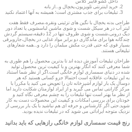
داخل کشو فایبر گلاس
خرید اینترنتی تلویزیون،یخچال و...از بانه
تبلیغات برای جذب مشتری است؛ همیشه به آنها اعتماد نکنید
طراحی بدنه یخچال با نگین های تزئینی ونقره،مصرف فقط هفت
لیتر آب در هر سیکل شست و شوی ماشین لباسشویی یا تعداد دور
دیگ درونی،شست و شوی ظروف تنها در 12 دقیقه،سیستم گردش
چندگانه هوا برای ماندگاری دو برابر مواد غذایی در یخچال،جاروبرقی
بسیار قوی که حتی قدرت مکش مبلمان را دارد و...همه شعارهای
تبلیغاتی هستند.
طراحان تبلیغات آموزش دیده اند تا بدترین محصول را هم طوری به
شما معرفی کنند که انگار بهترین و با کیفیت ترین محصول تولید
شده در دنیای سمساری لوازم خانگی است.اگر از نظر شما استناد
به این تبلیغات عاقلانه است احتمالا جزو کسانی هستید که هر
دوسال یک بار لوازم آشپزخانه تان را تعویض می کنید یا مکررا با
مرکز گارانتی تماس می گیرید و از ایراد لوازمتان شکایت دارید اما
از نظر ما بهتر است تنها تبلیغات را به چشم معرفی نگاه کنید و
خودتان برای بررسی امکانات و کیفیت این محصولات دست به کار
شوید.حتی اگر کارشناس و حرفه ای هم نباشید با یک بار بررسی از
نزدیک متوجه ایراداتی می شوید که در تبلیغات ندیده بودید.
رنج قیمت سمساری لوازم خانگی رازهایی که باید بدانید