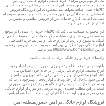
یکی از مهم ترین مزایای خرید قسطی لوازم خانگی از وبامین
حضور,منطقه امین حضور این است که هیچ مبلغی به قیمت اصلی
کالاهای شما اضافه نخواهد شد.محصولات این فروشگاه فروش
اقساطی لوازم خانگی در امین حضور, منطقه امین حضور به همراه
ضمانت اصالت کالا و خدمات پس از فروش مناسب و معتبر در
اختیارتان قرار می گیرند.
این مجموعه ضمانت می کند که کالاهای خریداری شده را به موقع
به شما تحویل دهد.برای مشاهده دیگر خدمات این مجموعه،آگاهی از
امکانات متنوع و بازدید از لوازم خانگی و شرایط خرید اقساطی
لوازم خانگی مورد نظرتان بهتر است به وب سایت این مجموعه به
آدرس https://www.homeappli.ir سر بزنید.
راهنمای خرید لوازم خانگی برقی با قیمت مناسب
با توجه به پیشرفت علم و تکنولوژی امروزه بیش تر افراد وجود
انواع مختلف لوازم خانگی برقی را در خانه خود احساس می
کنند.انواع مختلفی از لوازم خانگی برقی مانند تلویزیون،ماشین
لباس شویی،اجاق گاز،جاروبرقی،کولر،یخچال و...وجود دارند که
وجود هر یک از این لوازم برقی هنگام شروع یک زندگی ضروری
است.در این مطلب قصد داریم به بررسی دو مورد از لوازم خانگی
برقی ضروری بپردایم.لطفا تا انتهای این مطلب با ما همراه باشید.
قروشگاه لوازم خانگی در امین حضور,منطقه امین