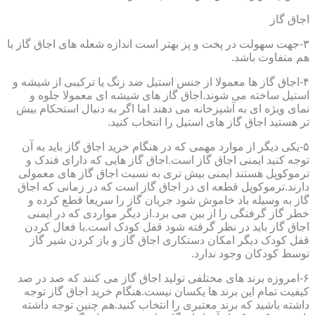
اجاق گاز
۳-جهت سهولت در پخت و پز بهتر است اندازه شعله های اجاق گاز با
هم متفاوت باشد.
۴-اجاق گاز ها معمولا از جنس استیل ضد زنگ یا ترکیبی از شیشه و
استیل ساخته می شوند.اجاق گاز های شیشه ای معمولا جلوه و
نمای ویژه ای به آشپزخانه می دهند اما اگر به دنبال استحکام بیش
تر هستید اجاق گاز های استیل را انتخاب کنید.
۵-یکی دیگر از موارد مهمی که در هنگام خرید اجاق گاز باید به آن
توجه کنید ایمنی اجاق گاز است.اجاق گاز هایی که دارای فندک و
ترموکوپل هستند ایمنی بیش تری به نسبت اجاق گاز های معمولی
دارند.ترموکوپل قطعه ای در اجاق گاز است که در زمانی که اجاق
گاز به وسیله باد خاموش شود جریان گاز را سریعا قطع کرده و
خطر گاز گرفتگی را از بین می برد.از دیگر مواردی که در ایمنی
اجاق گاز باید در نظر گرفته شود قفل کودک است.با فعال کردن
قفل کودک دیگر امکان دستکاری اجاق گاز و باز کردن شیر گاز
توسط کودکان وجود ندارد.
۶-امروزه برند های مختلفی تولید اجاق گاز می کنند که صد در صد
کیفیت تمام این برند ها یکسان نیست.هنگام خرید اجاق گاز توجه
داشته باشید که برند معتبری را انتخاب کنید.هم چنین توجه داشته