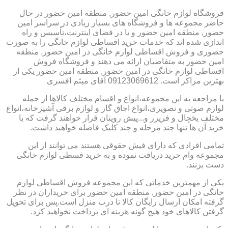
فروشگاه لوازم خانگی امین حضور, منطقه امین حضور در حال
حاضر مجموعه ها و فروشگاه های بسیار زیادی در سراسر امین
حضور, منطقه امین حضور و یا در فضای اینترنت،تأسیس و راه
اندازی شده اند که خدمات خرید اقساطی لوازم خانگی را به صورت
حضوری و فروش اقساطی لوازم خانگی در امین حضور, منطقه
امین حضور به متقاضیان ارائه می دهند و فروشگاه فروش
اقساطی لوازم خانگی در امین حضور, منطقه امین حضور یکی از
بهترین مراکز است. 09123069612 آقای میثم افسری
با مراجعه به این مجموعه،انواع و اقسام مختلف کالاها از جمله
لوازم صوتی و تصویری،انواع اجاق گاز و لوازم برقی آشپزخانه،انواع
مختلف یخچال و فریزر و...پیش رویتان قرار خواهند گرفت که با
خرید آن ها تنها چند مرحله و چند کلیک فاصله خواهید داشت.
تمامی افرادی که دارای فیش حقوقی هستند می توانند از این
مجموعه وام خرید دریافت نموده و به خرید قسطی لوازم خانگی
دست بزنند.
یکی از مهمترین خدماتی که این مجموعه فروش اقساطی لوازم
خانگی در امین حضور, منطقه امین حضور برای خریداران در نظر
گرفته امکان ارسال رایگان کالا تا درب منزل است.پس برای تحویل
گرفتن کالاهای خود هیچ گونه هزینه ای پرداخت نخواهید کرد.