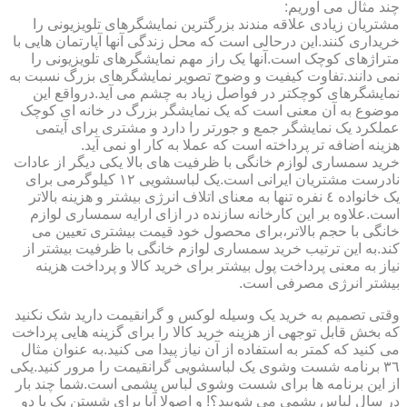
چند مثال می آوریم:
مشتریان زیادی علاقه مندند بزرگترین نمایشگرهای تلویزیونی را
خریداری کنند.این درحالی است که محل زندگی آنها آپارتمان هایی با
متراژهای کوچک است.آنها یک راز مهم نمایشگرهای تلویزیونی را
نمی دانند.تفاوت کیفیت و وضوح تصویر نمایشگرهای بزرگ نسبت به
نمایشگرهای کوچکتر در فواصل زیاد به چشم می آید.درواقع این
موضوع به آن معنی است که یک نمایشگر بزرگ در خانه ای کوچک
عملکرد یک نمایشگر جمع و جورتر را دارد و مشتری برای آیتمی
هزینه اضافه تر پرداخته است که عملا به کار او نمی آید.
خرید سمساری لوازم خانگی با ظرفیت های بالا یکی دیگر از عادات
نادرست مشتریان ایرانی است.یک لباسشویی ١٢ کیلوگرمی برای
یک خانواده ٤ نفره تنها به معنای اتلاف انرژی بیشتر و هزینه بالاتر
است.علاوه بر این کارخانه سازنده در ازای ارایه سمساری لوازم
خانگی با حجم بالاتر،برای محصول خود قیمت بیشتری تعیین می
کند.به این ترتیب خرید سمساری لوازم خانگی با ظرفیت بیشتر از
نیاز به معنی پرداخت پول بیشتر برای خرید کالا و پرداخت هزینه
بیشتر انرژی مصرفی است.
وقتی تصمیم به خرید یک وسیله لوکس و گرانقیمت دارید شک نکنید
که بخش قابل توجهی از هزینه خرید کالا را برای گزینه هایی پرداخت
می کنید که کمتر به استفاده از آن نیاز پیدا می کنید.به عنوان مثال
٣٦ برنامه شست وشوی یک لباسشویی گرانقیمت را مرور کنید.یکی
از این برنامه ها برای شست وشوی لباس پشمی است.شما چند بار
در سال لباس پشمی می شویید؟! و اصولا آیا برای شستن یک یا دو