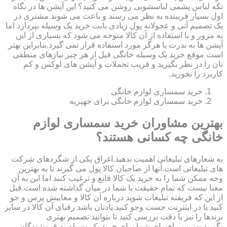
تکه لباس پشمی لباسشویی روشن می کنید؟ این آپشن ها در نگاه
اول بسیار فریبنده به نظر می رسند و باعث می شوند مشتری در
یک تصمیم آنی و عجولانه پول زیادی بابت خرید یک وسیله بپردازد اما
به مرور و با استفاده از آن کالا متوجه می شود که بسیاری از این
آپشن ها به ندرت یا هرگز مورد استفاده قرار نمی گیرد.بنابراین بهتر
است موقع خرید یک وسیله خانگی قبل از هر چیز نیازهای منطقی
تان را در نظر بگیرید و فریب تجملات و آپشن های لوکس و کم
کاربرد را نخورید.
خرید سمساری لوازم خانگی
خرید سمساری لوازم خانگی برای جهیزیه
بهترین مشاوران خرید سمساری لوازم
خانگی چه کسانی هستند؟
به شعارهای تبلیغاتی اهمیت ندهید.اغراق یکی از شگردهای شرکت
های تبلیغاتی است.آنها از صاحبان کالا پول می گیرند تا به بهترین
وجه ممکن شما را به خرید یک کالا قانع و ترغیب کنند اما این به آن
معنا نیست که تمام حقیقت با شما در میان گذاشته شده است.قبل
از این که فریفته تبلیغات شوید درباره آن کالا و معایبش پرس و جو
کنید یا در اینترنت جست وجو کنید.یادتان باشد رقبای آن کالا در سایر
برندها را نیز با دقت بررسی کنید تا بتوانید تصمیم بهتری
بگیرید.بهترین راهنمای شما برای خرید یک وسیله نه فروشندگان