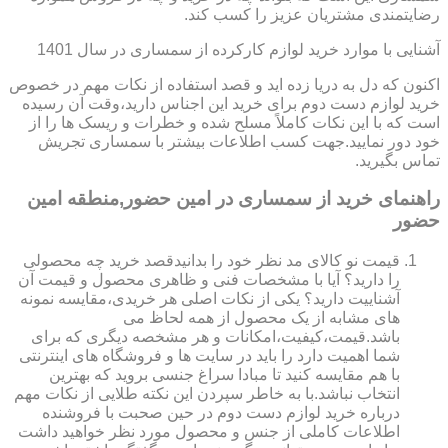
رضایتمندی مشتریان عزیز را کسب کند.
آشنایی با موارد خرید لوازم کارکرده از سمساری در سال 1401
اکنون که دل به دریا زده اید و قصد استفاده از نکات مهم در خصوص
خرید لوازم دست دوم برای خرید این اجناس دارید،وقت آن رسیده
است که با این نکات کاملاً مسلح شده و خطرات و ریسک ها را از
خود دور نمایید.جهت کسب اطلاعات بیشتر با سمساری تجریش
تماس بگیرید.
راهنمای خرید از سمساری در امین حضور,منطقه امین
حضور
قیمت نو کالای مد نظر خود را بدانیدقصد خرید چه محصولی
را دارید؟ آیا با مشخصات فنی و ظاهری محصول و قیمت آن
آشناییت دارید؟ یکی از نکات اصلی هر خریدی،مقایسه نمونه
های مشابه از یک محصول از همه لحاظ می
باشد.قیمت،کیفیت،امکانات و هر مشخصه دیگری که برای
شما اهمیت دارد را باید در سایت ها و فروشگاه های اینترنتی
با هم مقایسه کنید تا مبادا سراغ جنسی بروید که بهترین
انتخاب نباشد.با به خاطر سپردن این نکته طلایی از نکات مهم
درباره خرید لوازم دست دوم در حین صحبت با فروشنده
اطلاعات کاملی از جنس و محصول مورد نظر خواهید داشت