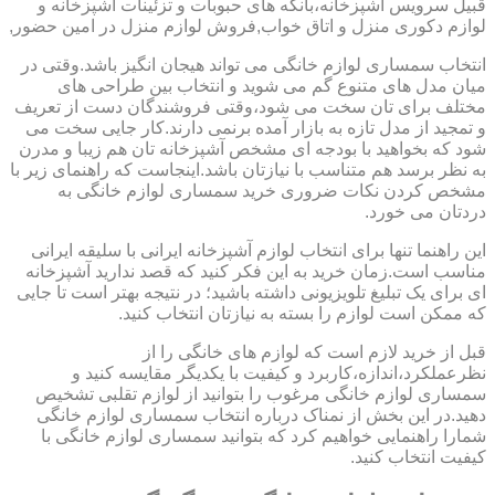
قبیل سرویس آشپزخانه،بانکه های حبوبات و تزئینات آشپزخانه و
لوازم دکوری منزل و اتاق خواب,فروش لوازم منزل در امین حضور,
انتخاب سمساری لوازم خانگی می تواند هیجان انگیز باشد.وقتی در
میان مدل های متنوع گم می شوید و انتخاب بین طراحی های
مختلف برای تان سخت می شود،وقتی فروشندگان دست از تعریف
و تمجید از مدل تازه به بازار آمده برنمی دارند.کار جایی سخت می
شود که بخواهید با بودجه ای مشخص آشپزخانه تان هم زیبا و مدرن
به نظر برسد هم متناسب با نیازتان باشد.اینجاست که راهنمای زیر با
مشخص کردن نکات ضروری خرید سمساری لوازم خانگی به
دردتان می خورد.
این راهنما تنها برای انتخاب لوازم آشپزخانه ایرانی با سلیقه ایرانی
مناسب است.زمان خرید به این فکر کنید که قصد ندارید آشپزخانه
ای برای یک تبلیغ تلویزیونی داشته باشید؛ در نتیجه بهتر است تا جایی
که ممکن است لوازم را بسته به نیازتان انتخاب کنید.
قبل از خرید لازم است که لوازم های خانگی را از
نظرعملکرد،اندازه،کاربرد و کیفیت با یکدیگر مقایسه کنید و
سمساری لوازم خانگی مرغوب را بتوانید از لوازم تقلبی تشخیص
دهید.در این بخش از نمناک درباره انتخاب سمساری لوازم خانگی
شمارا راهنمایی خواهیم کرد که بتوانید سمساری لوازم خانگی با
کیفیت انتخاب کنید.