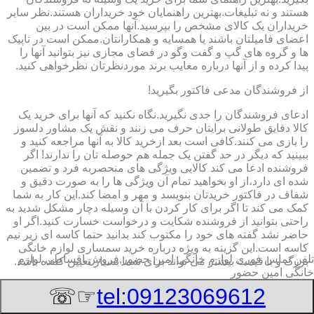
هستند و نه تبلیغات.بهترین راهنمایان خود خریداران هستند.نظر سایر
خریداران یک کالای مشخص را بپرسید.آنها ممکن است در بین
اعضای فامیلتان باشند یا همسایه و همکارانتان.ممکن است در تاپیک
ها و گروه های گپ و گفت وگو در فضای مجازی نیز بتوانید آنها را
پیدا کرده و از آنها درباره معایب برند موردنظرتان نظرخواهی کنید.
از فروشندگان مدعی فاکتور بگیرید!
ادعای فروشندگان را جدی نگیرید.نگاه نکنید که آنها برای خرید یک
کالا دقایق طولانی برایتان حرف می زنند و نقش یک مشاور دلسوز
را بازی می کنند.کافی است بعد ازخرید کالا به آنها مراجعه کنید و
ببینید که دیگر در حد گفتن یک جمله هم حوصله تان را ندارند! اگر
فروشنده ادعا می کند کالایی ویژگی های منحصربه فرد و تضمین
شده ای دارد،از او بخواهید تمام آن ویژگی ها را به صورت دقیق و
شفاف در فاکتور خریدتان بنویسد و مهر و امضا کند.این کار به شما
کمک می کند تا اگر برای کار کردن با آن وسیله دچار مشکل شدید به
راحتی بتوانید از فروشنده شکایت و درخواست خسارت کنید.اگر او
حاضر نشد گفته های خود را مکتوب کند بدانید حتما کاسه ای زیر نیم
کاسه است.این گزینه به ویژه درباره خرید سمساری لوازم خانگی
تلفن تماس فوری
لوازم خانگی امین حضور,فروش اقساطی لوازم
بزرگ و با قیمت بیشتر می تواند برای شما بسیار تعیین کننده باشد.
خانگی امین حضور
برچسب انرژی لوازم بزرگ را حتما چک کنید
☞☏
tel:09123069612
به برچسب انرژی توجه کنید.برچسب انرژی ٧ فلش رنگی است که