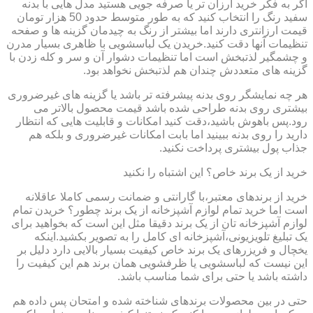
اگر به فکر خرید ارزان تر یا صرفه جویی هستید مدل هایی با بدنه
سفید رنگ را انتخاب کنید که به طور متوسط حدود 50 هزار تومان
قیمت ارزانتری دارند اما بیشتر از رنگ به چیدمان گزینه ها و صفحه
تنظیمات آنها دقت کنید.خریدن یک لباسشویی با ظاهری بسیار مدرن
و چشمگیر لذتبخش است اما تنظیمات دشوار آن و سر و کله زدن با
گزینه های متعددش چندان هم لذتبخش نخواهد بود.
هر چه نمایشگر روی بدنه پیشرفته تر باشد یا گزینه های غیرضروری
بیشتری روی بدنه طراحی شده باشد قیمت محصول بالاتر می
رود.پس باهوش باشید،دقت کنید امکانات و قابلیت هایی که انتظار
دارید را روی بدنه ببینید اما بابت امکانات غیرضروری و بلکه هم
جذاب پول بیشتری پرداخت نکنید.
خرید از یک برند خاص؟ این اشتباه را نکنید
خرید از برندهای معتبر،با گارانتی و ضمانت رسمی کاملا عاقلانه
است اما خرید تمام لوازم آشپزخانه از یک برند چطور؟ خریدن تمام
لوازم آشپزخانه تان از یک برند دقیقا مثل این است که بخواهید برای
یک تبلیغ تلویزیونی،آشپزخانه ای کامل را به تصویر بکشید.اینکه
یخچال و فریزرهای یک برند خاص کیفیت بسیار بالایی دارد دلیل بر
این نیست که لباسشویی یا ظرفشویی همان برند هم این کیفیت را
داشته باشد یا حتی برای شما مناسب باشد.
حتی در بین محصولات برندهای شناخته شده و امتحان پس داده هم