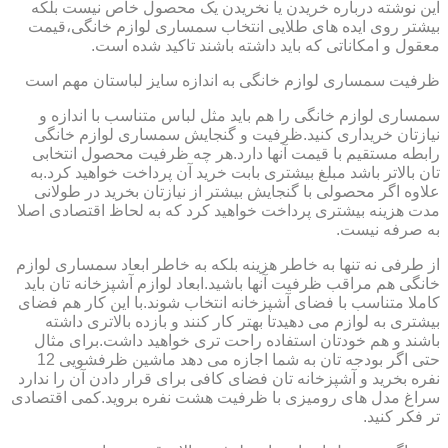
این نوشته درباره خریدن یا نخریدن یک محصول خاص نیست بلکه
بیشتر روی ایده های طلایی انتخاب سمساری لوازم خانگی،قیمت
معقول و امکاناتی که باید داشته باشند تاکید شده است.
ظرفیت سمساری لوازم خانگی به اندازه سایز لباستان مهم است
سمساری لوازم خانگی را هم باید مثل لباس متناسب با اندازه و
نیازتان خریداری کنید.ظرفیت و گنجایش سمساری لوازم خانگی
رابطه مستقیم با قیمت آنها دارد.هر چه ظرفیت محصول انتخابی
تان بالاتر باشد مبلغ بیشتری بابت خرید آن پرداخت خواهید کرد.به
علاوه اگر محصولی با گنجایش بیشتر از نیازتان بخرید در طولانی
مدت هزینه بیشتری پرداخت خواهید کرد که به لحاظ اقتصادی اصلا
به صرفه نیست.
از طرفی نه تنها به خاطر هزینه بلکه به خاطر ابعاد سمساری لوازم
خانگی هم مراقب ظرفیت آنها باشید.ابعاد لوازم آشپزخانه تان باید
کاملا متناسب با فضای آشپزخانه انتخاب شوند.با این کار هم فضای
بیشتری به لوازم می دهیدتا بهتر کار کنند و بازده بالاتری داشته
باشند و هم خودتان استفاده راحت تری خواهید داشت.برای مثال
حتی اگر بودجه تان به شما اجازه می دهد ماشین ظرفشویی 12
نفره بخرید و آشپزخانه تان فضای کافی برای قرار دادن آن را ندارد
سراغ مدل های رومیزی با ظرفیت هشت نفره بروید.کمی اقتصادی
تر فکر کنید.