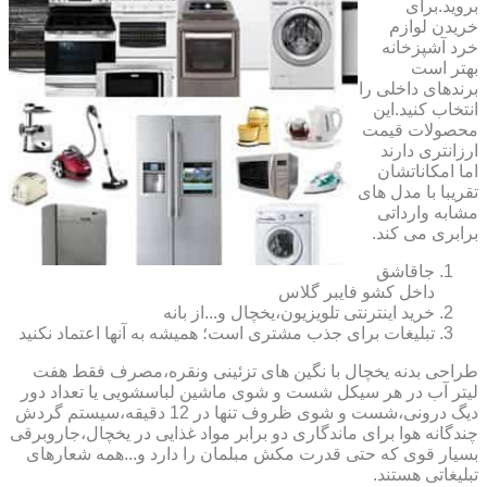
بروید.برای
خریدن لوازم
خرد آشپزخانه
بهتر است
برندهای داخلی را
انتخاب کنید.این
محصولات قیمت
ارزانتری دارند
اما امکاناتشان
تقریبا با مدل های
مشابه وارداتی
برابری می کند.
جاقاشق
داخل کشو فایبر گلاس
خرید اینترنتی تلویزیون،یخچال و...از بانه
تبلیغات برای جذب مشتری است؛ همیشه به آنها اعتماد نکنید
طراحی بدنه یخچال با نگین های تزئینی ونقره،مصرف فقط هفت
لیتر آب در هر سیکل شست و شوی ماشین لباسشویی یا تعداد دور
دیگ درونی،شست و شوی ظروف تنها در 12 دقیقه،سیستم گردش
چندگانه هوا برای ماندگاری دو برابر مواد غذایی در یخچال،جاروبرقی
بسیار قوی که حتی قدرت مکش مبلمان را دارد و...همه شعارهای
تبلیغاتی هستند.