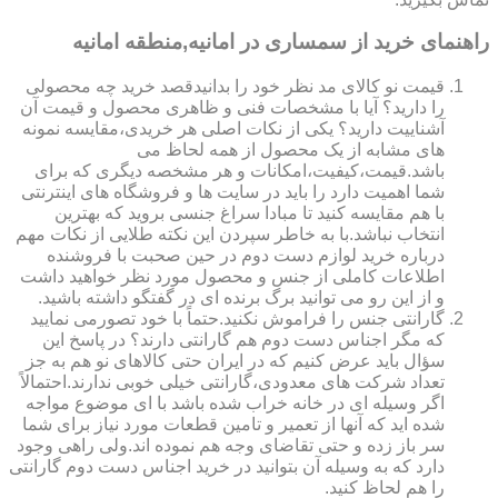
راهنمای خرید از سمساری در امانیه,منطقه امانیه
قیمت نو کالای مد نظر خود را بدانیدقصد خرید چه محصولی
را دارید؟ آیا با مشخصات فنی و ظاهری محصول و قیمت آن
آشناییت دارید؟ یکی از نکات اصلی هر خریدی،مقایسه نمونه
های مشابه از یک محصول از همه لحاظ می
باشد.قیمت،کیفیت،امکانات و هر مشخصه دیگری که برای
شما اهمیت دارد را باید در سایت ها و فروشگاه های اینترنتی
با هم مقایسه کنید تا مبادا سراغ جنسی بروید که بهترین
انتخاب نباشد.با به خاطر سپردن این نکته طلایی از نکات مهم
درباره خرید لوازم دست دوم در حین صحبت با فروشنده
اطلاعات کاملی از جنس و محصول مورد نظر خواهید داشت
و از این رو می توانید برگ برنده ای در گفتگو داشته باشید.
گارانتی جنس را فراموش نکنید.حتماً با خود تصورمی نمایید
که مگر اجناس دست دوم هم گارانتی دارند؟ در پاسخ این
سؤال باید عرض کنیم که در ایران حتی کالاهای نو هم به جز
تعداد شرکت های معدودی،گارانتی خیلی خوبی ندارند.احتمالاً
اگر وسیله ای در خانه خراب شده باشد با ای موضوع مواجه
شده اید که آنها از تعمیر و تامین قطعات مورد نیاز برای شما
سر باز زده و حتی تقاضای وجه هم نموده اند.ولی راهی وجود
دارد که به وسیله آن بتوانید در خرید اجناس دست دوم گارانتی
را هم لحاظ کنید.