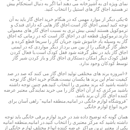
نمای ویژه ای به آشپزخانه می دهند اما اگر به دنبال استحکام بیش
تر هستید اجاق گاز های استیل را انتخاب کنید.
۵-یکی دیگر از موارد مهمی که در هنگام خرید اجاق گاز باید به آن
توجه کنید ایمنی اجاق گاز است.اجاق گاز هایی که دارای فندک و
ترموکوپل هستند ایمنی بیش تری به نسبت اجاق گاز های معمولی
دارند.ترموکوپل قطعه ای در اجاق گاز است که در زمانی که اجاق
گاز به وسیله باد خاموش شود جریان گاز را سریعا قطع کرده و
خطر گاز گرفتگی را از بین می برد.از دیگر مواردی که در ایمنی
اجاق گاز باید در نظر گرفته شود قفل کودک است.با فعال کردن
قفل کودک دیگر امکان دستکاری اجاق گاز و باز کردن شیر گاز
توسط کودکان وجود ندارد.
۶-امروزه برند های مختلفی تولید اجاق گاز می کنند که صد در صد
کیفیت تمام این برند ها یکسان نیست.هنگام خرید اجاق گاز توجه
داشته باشید که برند معتبری را انتخاب کنید.هم چنین توجه داشته
باشید مرکزی که از آن اجاق گاز را می خرید نمایندگی معتبر عرضه
کننده اجاق گاز آن برند باشد.
"فروشگاه لوازم خانگی در امانیه,منطقه امانیه" راهی آسان برای
خرید انواع لوازم خانگی
همان گونه که توضیح داده شد در خرید لوازم برقی خانگی باید توجه
داشته باشید که مرکز معتبری را انتخاب کنید.در امانیه,منطقه امانیه
یکی از معتبر ترین مراکز عرضه کننده انواع مختلف لوازم خانگی از