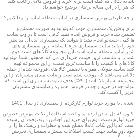
باید به نکاتی که گفته است برای خرید و فروش کالای رعایت کنید
که هر را در این مقاله برایتان توضیح خواهیم داد.
از چه طریقی بهترین سمساری در امانیه,منطقه امانیه را پیدا کنیم؟
برای یافتن یک سمساری خوب که بتوانید به صورت مطمئن و
تضمین شده خرید و فروش انجام دهید کافی است تا در وب سایت
ها کمی جستجو انجام دهید تا بتوانید یک سمساری ایده آل مد نظر
خود را بیابید.سایت سمساری جزء با سابقه ترین سمساری های
شهر امانیه,منطقه امانیه است.این مجموعه کالا های دست دوم
شما را با مناسب ترین قیمت خریداری می کند همچنین شما میتوانید
کالا های با کیفیت را با مناسب ترین قیمت از این مجموعه تهیه
کنید.سابقه طولانی همراه با تضمین کالا های فروخته شده از جمله
دلایلی می باشد که موجب شده است رضایت مندی مشتریان از این
مجموعه بسیار بالا باشد (۹۰%) هدف سایت سمساری این است که
بتواند چه در خرید و چه در فروش همواره رضایتمندی مشتریان
عزیز را کسب کند.
آشنایی با موارد خرید لوازم کارکرده از سمساری در سال 1401
اکنون که دل به دریا زده اید و قصد استفاده از نکات مهم در خصوص
خرید لوازم دست دوم برای خرید این اجناس دارید،وقت آن رسیده
است که با این نکات کاملاً مسلح شده و خطرات و ریسک ها را از
خود دور نمایید.جهت کسب اطلاعات بیشتر با سمساری تجریش
تماس بگیرید.