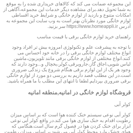
این مجموعه ضمانت می کند که کالاهای خریداری شده را به موقع
به شما تحویل دهد.برای مشاهده دیگر خدمات این مجموعه،آگاهی از
امکانات متنوع و بازدید از لوازم خانگی و شرایط خرید اقساطی
لوازم خانگی مورد نظرتان بهتر است به وب سایت این مجموعه به
آدرس https://www.homeappli.ir سر بزنید.
راهنمای خرید لوازم خانگی برقی با قیمت مناسب
با توجه به پیشرفت علم و تکنولوژی امروزه بیش تر افراد وجود
انواع مختلف لوازم خانگی برقی را در خانه خود احساس می
کنند.انواع مختلفی از لوازم خانگی برقی مانند تلویزیون،ماشین
لباس شویی،اجاق گاز،جاروبرقی،کولر،یخچال و...وجود دارند که
وجود هر یک از این لوازم برقی هنگام شروع یک زندگی ضروری
است.در این مطلب قصد داریم به بررسی دو مورد از لوازم خانگی
برقی ضروری بپردایم.لطفا تا انتهای این مطلب با ما همراه باشید.
قروشگاه لوازم خانگی در امانیه,منطقه امانیه
کولر آبی
کولر آبی نوعی سیستم خنک کننده هوا است که بر اساس میزان
رطوبت اقدام به خنک سازی هوا می کند.در واقع کولر آبی نوعی
ابزار برای خنک کردن هوا در فصول گرم سال است.هنگامی که
هوای خشک وارد محیط کولر آبی می شود بر اساس میزان رطوبت