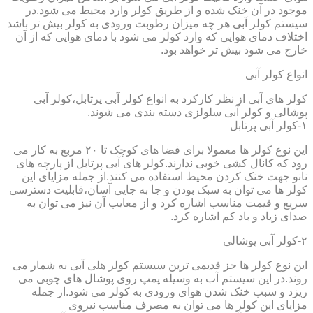
موجود در آن خنک شده و از طریق کولر وارد محیط می شود.در
سیستم کولر آبی هر چه میزان رطوبت ورودی به کولر بیش تر باشد
اختلاف دمای هوایی که وارد کولر می شود با دمای هوایی که از آن
خارج می شود بیش تر خواهد بود.
انواع کولر آبی
کولر های آبی از نظر کارکرد به انواع کولر آبی پرتابل،کولر آبی
پوشالی و کولر آبی سلولزی دسته بندی می شوند.
۱-کولر آبی پرتابل
این نوع کولر ها معمولا برای فضا های کوچک تا ۲۰ مربع به کار می
رود که کانال کشی خوبی ندارند.کولر های آبی پرتابل از پارچه های
نانو جهت خنک کردن محیط استفاده می کنند.از جمله مزایای این
کولر ها می توان به سبک بودن و جا به جایی آسان،قابلیت دسترسی
سریع و قیمت مناسب اشاره کرد و از معایب آن نیز می توان به
صدای زیاد و باد کم اشاره کرد.
۲-کولر آبی پوشالی
این نوع کولر ها جز قدیمی ترین سیستم کولر هلی آبی به شمار می
روند.در این سیستم آب به وسیله پمپ روی پوشال های چوبی می
ریزد و سبب خنک شدن هوای ورودی به کولر می شود.از جمله
مزایای این کولر ها می توان به مصرف مناسب نیروی