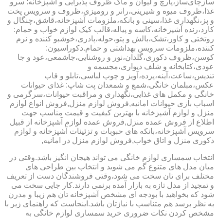
سازچای‌ساز،پارچ و لیوان و ماگ ظروف پذیرایی و آشپزخانه: سرو
غذا،ظروف میوه و شیرینی،رانر و رومیزی،ظروف و سرویس پخت
و پز،نگهداری غذا،سینی و بانکه،ملزومات آشپزخانه،قاشق،چنگال و
کارد،رنده آشپزخانه،کاسه و پیاله،قالب کیک لوازم خواب و حمام:
روتختی و کاور،تشک،بالش و پتو،حوله،پادری،خوشبو کننده و نرم
کننده،ملزومات سرویس بهداشتی و حمام.دکوراسیون:
کوسن،ظروف دکوری،گلدان،نور و روشنایی،جاشمعی،عود و جا
عودی،کتابخانه و شلف دیواری،مجسمه و
تندیس،ساعت،آینه،پرده،آویز و چوب لباسی،تابلو و قاب
عکس،مبلمان خانگی،شمع و شمعدان پت شاپ: غذای حیوانات
خانگی و مکمل های غذایی،نگهداری و مراقبت حیوانات،سرگرمی و
اسباب بازی حیوانات امانیه,فروش لوازم منزل,فروش انواع لوازم
منزل و لوازم آشپزخانه با بهترین کیفیت و قیمت مناسب جهت
اطلاع از فروش عمده منزل,فروش عمده لوازم آشپزخانه از قبیل
سرویس آشپزخانه،بانکه های حبوبات و تزئینات آشپزخانه و لوازم
دکوری منزل و اتاق خواب,فروش لوازم منزل در امانیه,
انتخاب سمساری لوازم خانگی می تواند هیجان انگیز باشد.وقتی در
میان مدل های متنوع گم می شوید و انتخاب بین طراحی های
مختلف برای تان سخت می شود،وقتی فروشندگان دست از تعریف
و تمجید از مدل تازه به بازار آمده برنمی دارند.کار جایی سخت می
شود که بخواهید با بودجه ای مشخص آشپزخانه تان هم زیبا و مدرن
به نظر برسد هم متناسب با نیازتان باشد.اینجاست که راهنمای زیر با
مشخص کردن نکات ضروری خرید سمساری لوازم خانگی به