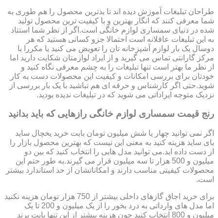
طراحان تبلیغات آموزش دیده اند تا بدترین محصول را هم طوری به
شما معرفی کنند که انگار بهترین و با کیفیت ترین محصول تولید
شده در دنیای سمساری لوازم خانگی است.اگر از نظر شما استناد
به این تبلیغات عاقلانه است احتمالا جزو کسانی هستید که هر
دوسال یک بار لوازم آشپزخانه تان را تعویض می کنید یا مکررا با
مرکز گارانتی تماس می گیرید و از ایراد لوازمتان شکایت دارید اما
از نظر ما بهتر است تنها تبلیغات را به چشم معرفی نگاه کنید و
خودتان برای بررسی امکانات و کیفیت این محصولات دست به کار
شوید.حتی اگر کارشناس و حرفه ای هم نباشید با یک بار بررسی از
نزدیک متوجه ایراداتی می شوید که در تبلیغات ندیده بودید.
رنج قیمت سمساری لوازم خانگی رازهایی که باید بدانید
اگر نمی توانید چهار یا شش میلیون تومان بابت خرید یخچال ساید
بای ساید هزینه کنید به معنی این نیست که بهترین محصول بازار را
از دست داده اید.می توانید مدل هایی را انتخاب کنید که بین دو
میلیون و 500 هزار تا سه میلیون قرار می گیرند.به طور حتم این
محصولات کیفیتی مناسب دارند و امکاناتشان از حد استاندارد بیشتر
است.
برای خرید اجاق گازهای داخلی بیشتر از 750 هزار تومان هزینه نکنید
اما مدل های وارداتی به درد بخور را از یک میلیون و 200 تا یک
میلیون و 800 انتخاب کنید چون هزینه بیشتر از این تنها بابت برند