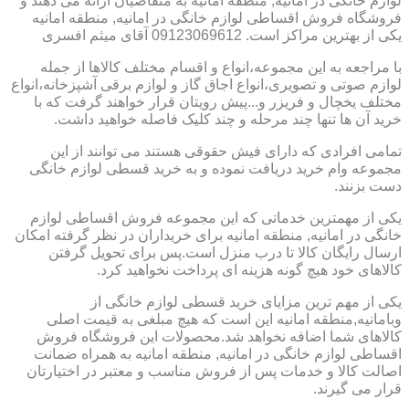
لوازم خانگی در امانیه, منطقه امانیه به متقاضیان ارائه می دهند و
فروشگاه فروش اقساطی لوازم خانگی در امانیه, منطقه امانیه
یکی از بهترین مراکز است. 09123069612 آقای میثم افسری
با مراجعه به این مجموعه،انواع و اقسام مختلف کالاها از جمله
لوازم صوتی و تصویری،انواع اجاق گاز و لوازم برقی آشپزخانه،انواع
مختلف یخچال و فریزر و...پیش رویتان قرار خواهند گرفت که با
خرید آن ها تنها چند مرحله و چند کلیک فاصله خواهید داشت.
تمامی افرادی که دارای فیش حقوقی هستند می توانند از این
مجموعه وام خرید دریافت نموده و به خرید قسطی لوازم خانگی
دست بزنند.
یکی از مهمترین خدماتی که این مجموعه فروش اقساطی لوازم
خانگی در امانیه, منطقه امانیه برای خریداران در نظر گرفته امکان
ارسال رایگان کالا تا درب منزل است.پس برای تحویل گرفتن
کالاهای خود هیچ گونه هزینه ای پرداخت نخواهید کرد.
یکی از مهم ترین مزایای خرید قسطی لوازم خانگی از
وبامانیه,منطقه امانیه این است که هیچ مبلغی به قیمت اصلی
کالاهای شما اضافه نخواهد شد.محصولات این فروشگاه فروش
اقساطی لوازم خانگی در امانیه, منطقه امانیه به همراه ضمانت
اصالت کالا و خدمات پس از فروش مناسب و معتبر در اختیارتان
قرار می گیرند.