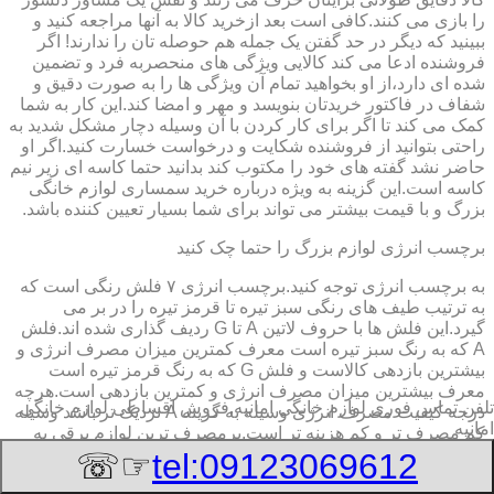
را بازی می کنند.کافی است بعد ازخرید کالا به آنها مراجعه کنید و
ببینید که دیگر در حد گفتن یک جمله هم حوصله تان را ندارند! اگر
فروشنده ادعا می کند کالایی ویژگی های منحصربه فرد و تضمین
شده ای دارد،از او بخواهید تمام آن ویژگی ها را به صورت دقیق و
شفاف در فاکتور خریدتان بنویسد و مهر و امضا کند.این کار به شما
کمک می کند تا اگر برای کار کردن با آن وسیله دچار مشکل شدید به
راحتی بتوانید از فروشنده شکایت و درخواست خسارت کنید.اگر او
حاضر نشد گفته های خود را مکتوب کند بدانید حتما کاسه ای زیر نیم
کاسه است.این گزینه به ویژه درباره خرید سمساری لوازم خانگی
بزرگ و با قیمت بیشتر می تواند برای شما بسیار تعیین کننده باشد.
برچسب انرژی لوازم بزرگ را حتما چک کنید
به برچسب انرژی توجه کنید.برچسب انرژی ٧ فلش رنگی است که
به ترتیب طیف های رنگی سبز تیره تا قرمز تیره را در بر می
گیرد.این فلش ها با حروف لاتین A تا G ردیف گذاری شده اند.فلش
A که به رنگ سبز تیره است معرف کمترین میزان مصرف انرژی و
بیشترین بازدهی کالاست و فلش G که به رنگ قرمز تیره است
معرف بیشترین میزان مصرف انرژی و کمترین بازدهی است.هرچه
تلفن تماس فوری
لوازم خانگی امانیه,فروش اقساطی لوازم خانگی
درجه کیفیت مصرف انرژی وسیله به گزینه A نزدیک تر باشد وسیله
امانیه
کم مصرف تر و کم هزینه تر است.پرمصرف ترین لوازم برقی به
ترتیب یخچال،ماشین لباسشویی،فریزر و ماشین ظرفشویی
☞☏
tel:09123069612
است.دقت به برچسب انرژی برای این وسایل اهمیت بیشتری دارد.