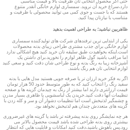
حتی اگر محصول انتخابی تان ظرفیت بالا و قیمت مناسبی
دارد،سراغ خرید آن نروید. سمساری لوازم خانگی آنقدر متنوع
هستند که با جست و جوی کمی می توانید محصولی با ظرفیت و
متناسب با نیازتان پیدا کنید.
ظاهربین نباشید؛ به طراحی اهمیت بدهید
یکی از ابتدایی ترین ترفندهای شرکت های تولیدکننده سمساری
لوازم خانگی برای جذب مشتری طراحی زیبای بدنه محصولات
است.اینکه بخواهیدت طبق سلیقه تان خرید کنید هیچ اشکالی ندارد
اما مراقب باشید گول ظاهر لوازم را نخورید.برای داشتن یک
آشپزخانه زیبا به رنگ بدنه و نوع طراحی شان دقت کنید و سعی کنید
لوازم انتخابی تان هم رنگ باشند.
اگر به فکر خرید ارزان تر یا صرفه جویی هستید مدل هایی با بدنه
سفید رنگ را انتخاب کنید که به طور متوسط حدود 50 هزار تومان
قیمت ارزانتری دارند اما بیشتر از رنگ به چیدمان گزینه ها و صفحه
تنظیمات آنها دقت کنید.خریدن یک لباسشویی با ظاهری بسیار مدرن
و چشمگیر لذتبخش است اما تنظیمات دشوار آن و سر و کله زدن با
گزینه های متعددش چندان هم لذتبخش نخواهد بود.
هر چه نمایشگر روی بدنه پیشرفته تر باشد یا گزینه های غیرضروری
بیشتری روی بدنه طراحی شده باشد قیمت محصول بالاتر می
رود.پس باهوش باشید،دقت کنید امکانات و قابلیت هایی که انتظار