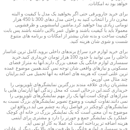
خواهد بود نه امکانات.
برای خرید جاروبرقی حتی اگر بخواهید یک مدل با کیفیت و البته
مخزن دار را انتخاب کنید به راحتی مدل دهای 300 تا 450 هزار
تومانی زیادی پیدا خواهید کرد.ماشین لباسشویی و ظرفشویی
معمولا باید با کیفیت باشند و طول عمر بالایی داشته باشند پس بابت
کیفیت ساخت و بدنه شان بیشتر از امکانات و برنامه های متنوع
شست و شوی شان هزینه کنید.
برای خرید لوازم خرد سراغ برندهای داخلی بروید.کامل ترین غذاساز
داخلی را می توانید با حدود 100 هزار تومان خریداری کنید.خرید
سمساری لوازم خانگی یک ضعف بزرگ دارند.آنها به متراژ فضای
مسکونی و نیازهای واقعی شان توجه نمی کنند.همین موضوع عمده
ترین علتی است که هزینه های اضافه به آنها تحمیل می کند.برایتان
چند مثال می آوریم:
مشتریان زیادی علاقه مندند بزرگترین نمایشگرهای تلویزیونی را
خریداری کنند.این درحالی است که محل زندگی آنها آپارتمان هایی با
متراژهای کوچک است.آنها یک راز مهم نمایشگرهای تلویزیونی را
نمی دانند.تفاوت کیفیت و وضوح تصویر نمایشگرهای بزرگ نسبت به
نمایشگرهای کوچکتر در فواصل زیاد به چشم می آید.درواقع این
موضوع به آن معنی است که یک نمایشگر بزرگ در خانه ای کوچک
عملکرد یک نمایشگر جمع و جورتر را دارد و مشتری برای آیتمی
هزینه اضافه تر پرداخته است که عملا به کار او نمی آید.
خرید سمساری لوازم خانگی با ظرفیت های بالا یکی دیگر از عادات