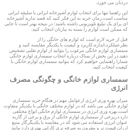
دردتان می خورد.
این راهنما تنها برای انتخاب لوازم آشپزخانه ایرانی با سلیقه ایرانی
مناسب است.زمان خرید به این فکر کنید که قصد ندارید آشپزخانه
ای برای یک تبلیغ تلویزیونی داشته باشید؛ در نتیجه بهتر است تا جایی
که ممکن است لوازم را بسته به نیازتان انتخاب کنید.
قبل از خرید لازم است که لوازم های خانگی را از
نظرعملکرد،اندازه،کاربرد و کیفیت با یکدیگر مقایسه کنید و
سمساری لوازم خانگی مرغوب را بتوانید از لوازم تقلبی تشخیص
دهید.در این بخش از نمناک درباره انتخاب سمساری لوازم خانگی
شمارا راهنمایی خواهیم کرد که بتوانید سمساری لوازم خانگی با
کیفیت انتخاب کنید.
سمساری لوازم خانگی و چگونگی مصرف
انرژی
میزان بهره وری انرژی ازعوامل مهم در هنگام خرید سمساری
لوازم خانگی می باشد که در لوازم مختلف خانگی با یکدیگر متفاوت
است.بهره وری انرژی در سمساری لوازم خانگی انواع مختلفی
دارد.دربرخی از سمساری لوازم خانگی از برق و برخی از گازبه
عنوان انرژی استفاده می شود که در مقایسه با یکدیگرگاز منبع
ارزان قیمت تر و مقرون به صرفه تری کارایی بهتری دارد مانند