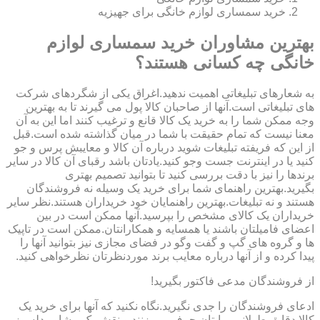
خرید سمساری لوازم خانگی برای جهیزیه
بهترین مشاوران خرید سمساری لوازم
خانگی چه کسانی هستند؟
به شعارهای تبلیغاتی اهمیت ندهید.اغراق یکی از شگردهای شرکت
های تبلیغاتی است.آنها از صاحبان کالا پول می گیرند تا به بهترین
وجه ممکن شما را به خرید یک کالا قانع و ترغیب کنند اما این به آن
معنا نیست که تمام حقیقت با شما در میان گذاشته شده است.قبل
از این که فریفته تبلیغات شوید درباره آن کالا و معایبش پرس و جو
کنید یا در اینترنت جست وجو کنید.یادتان باشد رقبای آن کالا در سایر
برندها را نیز با دقت بررسی کنید تا بتوانید تصمیم بهتری
بگیرید.بهترین راهنمای شما برای خرید یک وسیله نه فروشندگان
هستند و نه تبلیغات.بهترین راهنمایان خود خریداران هستند.نظر سایر
خریداران یک کالای مشخص را بپرسید.آنها ممکن است در بین
اعضای فامیلتان باشند یا همسایه و همکارانتان.ممکن است در تاپیک
ها و گروه های گپ و گفت وگو در فضای مجازی نیز بتوانید آنها را
پیدا کرده و از آنها درباره معایب برند موردنظرتان نظرخواهی کنید.
از فروشندگان مدعی فاکتور بگیرید!
ادعای فروشندگان را جدی نگیرید.نگاه نکنید که آنها برای خرید یک
کالا دقایق طولانی برایتان حرف می زنند و نقش یک مشاور دلسوز