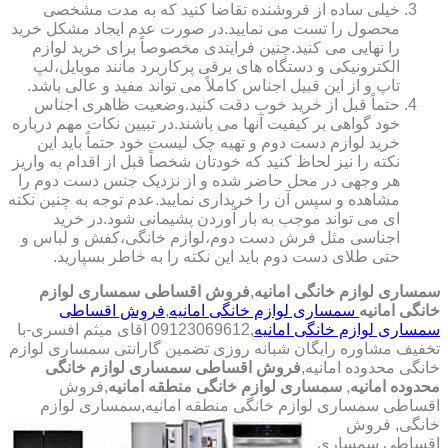
خیلی ساده از فروشنده تقاضا کنید که به مدت مشخصی
محصول را تست می نمایید.در صورت عدم ایجاد مشکل خرید
را نهایی می کنید.چنین فرایندی مخصوصاً برای خرید لوازم
الکترونیکی و دستگاه های برقی پرکاربرد مانند موبایل،لپ
تاپ و از این قبیل اجناس کاملاً می تواند مفید و عالی باشد.
حتماً قبل از خرید خوب دقت کنید.وضعیت ظاهری اجناس
خود گواهی بر کیفیت آنها می باشند.در تبیین نکات مهم درباره
خرید لوازم دست دوم و تهیه چک لیست خود حتماً باید این
نکته را نیز لحاظ کنید که خودتان شخصاً قبل از اقدام به واریز
هر وجهی در محل حاضر شده و از نزدیک جنس دست دوم را
مشاهده و سپس آن را خریداری نمایید.عدم توجه به چنین نکته
ای می تواند موجب به بار آوردن پشیمانی شود.در خرید
اجناسی مثل فرش دست دوم،لوازم خانگی،کفش و لباس و
حتی طلای دست دوم باید این نکته را به خاطر بسپارید.
سمساری لوازم خانگی امانیه
,
فروش اقساطی سمساری لوازم
خانگی امانیه
سمساری لوازم خانگی امانیه
,
فروش اقساطی
سمساری لوازم خانگی امانیه
,09123069612 آقای میثم افسری-با
تخفیف مشاوره رایگان شبانه روزی تضمین گارانتی سمساری لوازم
خانگی محدوده امانیه,
فروش اقساطی سمساری لوازم خانگی
محدوده امانیه
,
سمساری لوازم خانگی منطقه امانیه
,فروش
اقساطی سمساری لوازم خانگی منطقه امانیه,سمساری لوازم
خانگی,
فروش
اقساطی سمساری