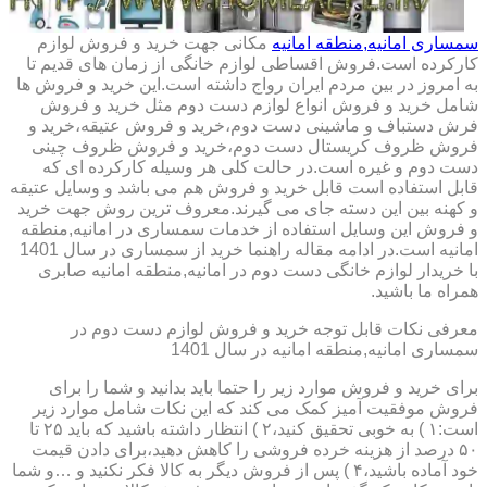
سمساری امانیه,منطقه امانیه
مکانی جهت خرید و فروش لوازم
کارکرده است.فروش اقساطی لوازم خانگی از زمان های قدیم تا
به امروز در بین مردم ایران رواج داشته است.این خرید و فروش ها
شامل خرید و فروش انواع لوازم دست دوم مثل خرید و فروش
فرش دستباف و ماشینی دست دوم،خرید و فروش عتیقه،خرید و
فروش ظروف کریستال دست دوم،خرید و فروش ظروف چینی
دست دوم و غیره است.در حالت کلی هر وسیله کارکرده ای که
قابل استفاده است قابل خرید و فروش هم می باشد و وسایل عتیقه
و کهنه بین این دسته جای می گیرند.معروف ترین روش جهت خرید
و فروش این وسایل استفاده از خدمات سمساری در امانیه,منطقه
امانیه است.در ادامه مقاله راهنما خرید از سمساری در سال 1401
با خریدار لوازم خانگی دست دوم در امانیه,منطقه امانیه صابری
همراه ما باشید.
معرفی نکات قابل توجه خرید و فروش لوازم دست دوم در
سمساری امانیه,منطقه امانیه در سال 1401
برای خرید و فروش موارد زیر را حتما باید بدانید و شما را برای
فروش موفقیت آمیز کمک می کند که این نکات شامل موارد زیر
است:۱ ) به خوبی تحقیق کنید،۲ ) انتظار داشته باشید که باید ۲۵ تا
۵۰ درصد از هزینه خرده فروشی را کاهش دهید،برای دادن قیمت
خود آماده باشید،۴ ) پس از فروش دیگر به کالا فکر نکنید و …و شما