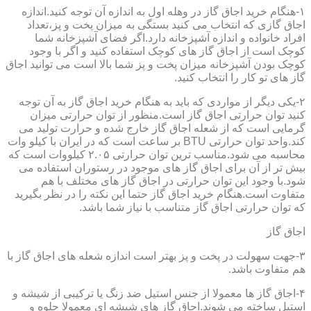
۱-هنگام خرید اجاق گاز در وهله اول به اندازه آن توجه کنید.اندازه
اجاق گازی که انتخاب می کنید بستگی به میزان پخت و پز،تعداد
افراد خانواده و اندازه آشپزخانه دارد.اگر فضای آشپزخانه شما
کوچک است از اجاق گاز های کوچک استفاده کنید و اگر با وجود
کوچک بودن آشپزخانه میزان پخت و پز شما بالا است می توانید اجاق
گاز های تو کار را انتخاب کنید.
۲-یکی دیگر از مواردی که باید به هنگام خرید اجاق گاز به آن توجه
کنید توان حرارتی اجاق گاز است.منظور از توان حرارتی میزان
گرمایی است که از شعله اجاق گاز خارج شده و حرارت تولید می
کند.واحد توان حرارتی BTU بر ساعت است که در ایران با کیلو وات
محاسبه می شود.مناسب ترین توان حرارتی ۲.۰۵ کیلووات است که
بیش تر از آن برای اجاق گاز های موجود در رستوران استفاده می
شود.با وجود این توان حرارتی در اجاق گاز های مختلف با هم
متفاوت است.هنگام خرید اجاق گاز حتما این نکته را در نظر بگیرید
که توان حرارتی اجاق گاز متناسب با نیاز شما باشد.
اجاق گاز
۳-جهت سهولت در پخت و پز بهتر است اندازه شعله های اجاق گاز با
هم متفاوت باشد.
۴-اجاق گاز ها معمولا از جنس استیل ضد زنگ یا ترکیبی از شیشه و
استیل ساخته می شوند.اجاق گاز های شیشه ای معمولا جلوه و