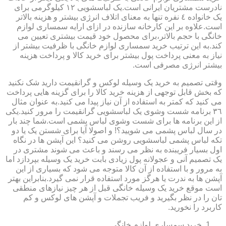
نادرست مشتریان ایرانی است.یک لباسشویی ١٢ کیلوگرمی برای
یک خانواده ٤ نفره تنها به معنای اتلاف انرژی بیشتر و هزینه بالاتر
است.علاوه بر این کارخانه سازنده در ازای ارایه سمساری لوازم
خانگی با حجم بالاتر،برای محصول خود قیمت بیشتری تعیین می
کند.به این ترتیب خرید سمساری لوازم خانگی با ظرفیت بیشتر از
نیاز به معنی پرداخت پول بیشتر برای خرید کالا و پرداخت هزینه
بیشتر انرژی مصرفی است.
وقتی تصمیم به خرید یک وسیله لوکس و گرانقیمت دارید شک نکنید
که بخش قابل توجهی از هزینه خرید کالا را برای گزینه هایی پرداخت
می کنید که کمتر به استفاده از آن نیاز پیدا می کنید.به عنوان مثال
٣٦ برنامه شست وشوی یک لباسشویی گرانقیمت را مرور کنید.یکی
از این برنامه ها برای شست وشوی لباس پشمی است.شما چند بار
در سال لباس پشمی می شویید؟! و اصولا آیا برای شستن یک یا دو
تکه لباس پشمی لباسشویی روشن می کنید؟ این آپشن ها در نگاه
اول بسیار فریبنده به نظر می رسند و باعث می شوند مشتری در
یک تصمیم آنی و عجولانه پول زیادی بابت خرید یک وسیله بپردازد اما
به مرور و با استفاده از آن کالا متوجه می شود که بسیاری از این
آپشن ها به ندرت یا هرگز مورد استفاده قرار نمی گیرد.بنابراین بهتر
است موقع خرید یک وسیله خانگی قبل از هر چیز نیازهای منطقی
تان را در نظر بگیرید و فریب تجملات و آپشن های لوکس و کم
کاربرد را نخورید.
خرید سمساری لوازم خانگی