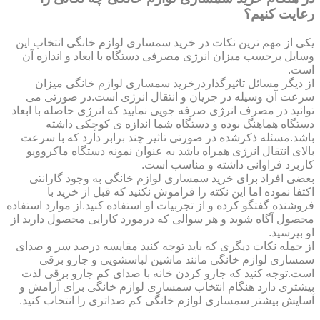
رعایت کنیم؟
یکی از مهم ترین نکات در خرید سمساری لوازم خانگی انتخاب این
وسایل برحسب میزان انرژی مصرفی دستگاه با ابعاد و اندازه آن
است.
از دیگر مسائل تاثیرگذاردرخرید سمساری لوازم خانگی میزان
سرعت آن وسیله در جریان و انتقال انرژی است.در صورتی می
توانید در مصرف انرژی صرفه جویی نمایید که انرژی حاصله با ابعاد
دستگاه هماهنگ بوده و دستگاه شما اندازه ی کوچکی داشته
باشد.مسئله ذکرشده در صورتی تاثیر چند برابر دارد که با سرعت
بالای انتقال انرژی همراه باشد به عنوان نمونه دستگاه ماکروویو
کاربرد فراوانی داشته و مناسب است.
بعضی افراد برای خرید سمساری لوازم خانگی به وجود گارانتی
اکتفا نموده اما این نکته را فراموش نکنید که قبل از خرید با
فروشنده گفتگو کرده و از تجربیات او استفاده کنید.از موارد استفاده
محصول آگاه شوید و هر سوالی که درمورد کارایی محصول دارید از
او بپرسید.
از جمله نکات دیگری که باید توجه کنید مقایسه درصد سر و صدای
سمساری لوازم خانگی مانند ماشین لباسشویی و جارو برقی
است.توجه کنید که جارو کردن خانه با صدای کم جارو برقی لذت
بیشتری دارد هنگام انتخاب سمساری لوازم خانگی برای آرامش و
آسایش بیشتر سمساری لوازم خانگی کم صداتری را انتخاب کنید.