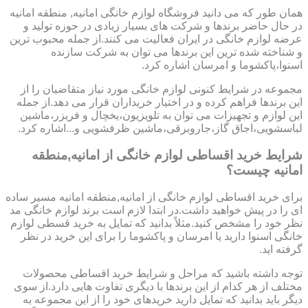
همان طور که می دانید فروشگاه لوازم خانگی امانیه, منطقه امانیه
در حال حاضر برندها و شرکت های بسیار زیادی در حوزه تولید و
عرضه لوازم خانگی در ایران فعالیت می کنند.از جمله محبوب ترین
و شناخته شده ترین این برندها می توان به شرکت سازنده
اسنوا،پاکشوما و امرسان اشاره کرد.
مجموعه در شرایط کنونی لوازم خانگی مورد نیاز متقاضیان را از
این برندها فراهم کرده و در اختیار خریداران قرار می دهد.از جمله
این لوازم و تجهیزات می توان به تلویزیون،یخچال و فریزر،ماشین
لباسشویی،اجاق گاز،جاروبرقی،ماشین ظرفشویی و...اشاره کرد.
شرایط خرید اقساطی لوازم خانگی از امانیه,منطقه
امانیه چیست؟
برای خرید اقساطی لوازم خانگی از امانیه,منطقه امانیه مسیر ساده
ای را در پیش خواهید داشت.در ابتدا لازم است برند لوازم خانگی مد
نظر خود را مشخص کنید.مثلاً بدانید که تمایل به خرید قسطی لوازم
خانگی اسنوا دارید یا امرسان و پاکشوما را برای این خرید در نظر
گرفته اید.
توجه داشته باشید که مراحل و شرایط خرید اقساطی محصولات
مختلف از هر کدام از این برندها با دیگری تفاوت هایی دارد.از سوی
دیگر باید بدانید که تمایل دارید خریدهای خود را از این مجموعه به