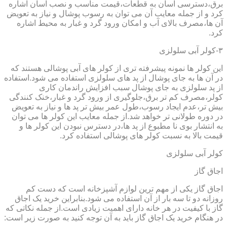
برق،دسترسی آسان به قطعات،قیمت مناسب و نصب آسان اشاره
کرد و از جمله معایب آن می توان به رسوب پوشال و نیاز به تعویض
آن ها،مصرف بالای آب و امکان ورود گرد و غبار به محیط اشاره
کرد.
۳-کولر آبی سلولزی
این کولر ها نمونه پیشرفته تری از کولر های آبی پوشالی هستند که
در آن ها به جای پوشال از پد های سلولزی استفاده می شود.استفاده
از پد سلولزی به جای پوشال سبب افزایش راندمان کاری
کولر،مصرف کم تر برق،جلوگیری از ورود گرد و غبار،خنک کنندگی
بیش تر،عدم ایجاد رسوب،طول عمر بیش تر پد ها و نیاز به تعویض
در دوره طولانی تر خواهد شد.از جمله معایب این کولر ها می توان
به انتشار بوی نا مطبوع از پد ها،در دسترس نبودن این کولر ها و
قیمت بالا به نسبت کولر های پوشالی استفاده کرد.
کولر آبی سلولزی
اجاق گاز
اجاق گاز یکی از مهم ترین لوازم آشپزخانه است که دست کم
روزانه دو تا سه بار از آن استفاده می شود.بنابراین خرید یک اجاق
گاز با کیفیت در هر خانه دارای اهمیت زیادی است.از جمله نکاتی که
در هنگام خرید یک اجاق گاز باید به آن توجه کنید به صورت زیر است: