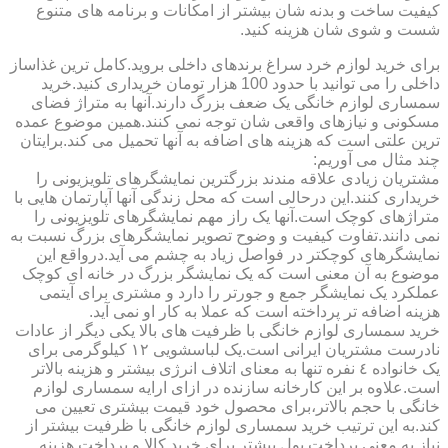
کیفیت ساخت و بدنه شان بیشتر از امکانات و برنامه های متنوع
شست و شوی شان هزینه کنید.
برای خرید لوازم خرد سراغ برندهای داخلی بروید.کامل ترین غذاساز
داخلی را می توانید با حدود 100 هزار تومان خریداری کنید.خرید
سمساری لوازم خانگی یک ضعف بزرگ دارند.آنها به متراژ فضای
مسکونی و نیازهای واقعی شان توجه نمی کنند.همین موضوع عمده
ترین علتی است که هزینه های اضافه به آنها تحمیل می کند.برایتان
چند مثال می آوریم:
مشتریان زیادی علاقه مندند بزرگترین نمایشگرهای تلویزیونی را
خریداری کنند.این درحالی است که محل زندگی آنها آپارتمان هایی با
متراژهای کوچک است.آنها یک راز مهم نمایشگرهای تلویزیونی را
نمی دانند.تفاوت کیفیت و وضوح تصویر نمایشگرهای بزرگ نسبت به
نمایشگرهای کوچکتر در فواصل زیاد به چشم می آید.درواقع این
موضوع به آن معنی است که یک نمایشگر بزرگ در خانه ای کوچک
عملکرد یک نمایشگر جمع و جورتر را دارد و مشتری برای آیتمی
هزینه اضافه تر پرداخته است که عملا به کار او نمی آید.
خرید سمساری لوازم خانگی با ظرفیت های بالا یکی دیگر از عادات
نادرست مشتریان ایرانی است.یک لباسشویی ١٢ کیلوگرمی برای
یک خانواده ٤ نفره تنها به معنای اتلاف انرژی بیشتر و هزینه بالاتر
است.علاوه بر این کارخانه سازنده در ازای ارایه سمساری لوازم
خانگی با حجم بالاتر،برای محصول خود قیمت بیشتری تعیین می
کند.به این ترتیب خرید سمساری لوازم خانگی با ظرفیت بیشتر از
نیاز به معنی پرداخت پول بیشتر برای خرید کالا و پرداخت هزینه