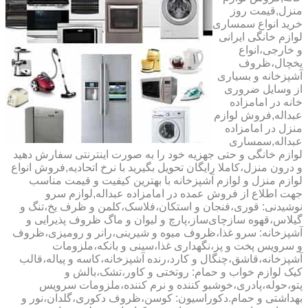
منزل,قیمت روز
خرید انواع سمساری
لوازم خانگی ایرانی
و خارجی،انواع
یخچال،ظروف
آشپزخانه و بسیاری
از وسایل ضروری
خانه در امامزاده
عبداله,فروش لوازم
منزل در امامزاده
عبداله,سمساری
لوازم خانگی و حتی جهزیه خود را به صورت اینترنتی سفارش دهید
و درون منزل،کاملا رایگان تحویل بگیرید با نرخ اتحادیه,فروش انواع
لوازم منزل و لوازم آشپزخانه با بهترین کیفیت و قیمت مناسب
جهت اطلاع از فروش عمده در امامزاده عبداله,لوازم سرو
نوشیدنی: قوری،فنجان و استکان،فلاسک،کلمن و ظرف یخ،تنگ و
گیلاس،قهوه سازچای‌ساز،پارچ و لیوان و ماگ ظروف پذیرایی و
آشپزخانه: سرو غذا،ظروف میوه و شیرینی،رانر و رومیزی،ظروف
و سرویس پخت و پز،نگهداری غذا،سینی و بانکه،ملزومات
آشپزخانه،قاشق،چنگال و کارد،رنده آشپزخانه،کاسه و پیاله،قالب
کیک لوازم خواب و حمام: روتختی و کاور،تشک،بالش و
پتو،حوله،پادری،خوشبو کننده و نرم کننده،ملزومات سرویس
بهداشتی و حمام.دکوراسیون: کوسن،ظروف دکوری،گلدان،نور و