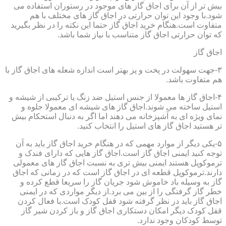
بیش تر از آن برای اجاق گاز های موجود در رستوران استفاده می
شود.با وجود این توان حرارتی در اجاق گاز های مختلف با هم
متفاوت است.هنگام خرید اجاق گاز حتما این نکته را در نظر بگیرید
که توان حرارتی اجاق گاز متناسب با نیاز شما باشد.
اجاق گاز
۳-جهت سهولت در پخت و پز بهتر است اندازه شعله های اجاق گاز با
هم متفاوت باشد.
۴-اجاق گاز ها معمولا از جنس استیل ضد زنگ یا ترکیبی از شیشه و
استیل ساخته می شوند.اجاق گاز های شیشه ای معمولا جلوه و
نمای ویژه ای به آشپزخانه می دهند اما اگر به دنبال استحکام بیش
تر هستید اجاق گاز های استیل را انتخاب کنید.
۵-یکی دیگر از موارد مهمی که در هنگام خرید اجاق گاز باید به آن
توجه کنید ایمنی اجاق گاز است.اجاق گاز هایی که دارای فندک و
ترموکوپل هستند ایمنی بیش تری به نسبت اجاق گاز های معمولی
دارند.ترموکوپل قطعه ای در اجاق گاز است که در زمانی که اجاق
گاز به وسیله باد خاموش شود جریان گاز را سریعا قطع کرده و
خطر گاز گرفتگی را از بین می برد.از دیگر مواردی که در ایمنی
اجاق گاز باید در نظر گرفته شود قفل کودک است.با فعال کردن
قفل کودک دیگر امکان دستکاری اجاق گاز و باز کردن شیر گاز
توسط کودکان وجود ندارد.