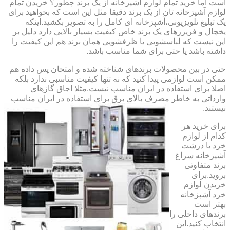
است اما خرید تمام لوازم آشپزخانه از یک برند چطور؟ خریدن تمام
لوازم آشپزخانه تان از یک برند دقیقا مثل این است که بخواهید برای
یک تبلیغ تلویزیونی،آشپزخانه ای کامل را به تصویر بکشید.اینکه
یخچال و فریزرهای یک برند خاص کیفیت بسیار بالایی دارد دلیل بر
این نیست که لباسشویی یا ظرفشویی همان برند هم این کیفیت را
داشته باشد یا حتی برای شما مناسب باشد.
حتی در بین محصولات برندهای شناخته شده و امتحان پس داده هم
ممکن است لوازمی پیدا کنید که نه تنها کیفیت مناسبی ندارد بلکه
اصلا برای استفاده در ایران مناسب نیست.مثلا اجاق گازهای
وارداتی به خاطر مصرف بالای برق برای استفاده در ایران مناسب
نیستند.
برای خرید هر
کدام از لوازم
خرد یا درشت
آشپزخانه سراغ
برند متفاوتی
بروید.برای
خریدن لوازم
خرد آشپزخانه
بهتر است
برندهای داخلی را
انتخاب کنید.این