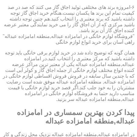
۶-امروزه برند های مختلفی تولید اجاق گاز می کنند که صد در صد
کیفیت تمام این برند ها یکسان نیست.هنگام خرید اجاق گاز توجه
داشته باشید که برند معتبری را انتخاب کنید.هم چنین توجه داشته
باشید مرکزی که از آن اجاق گاز را می خرید نمایندگی معتبر عرضه
کننده اجاق گاز آن برند باشد.
"فروشگاه لوازم خانگی در امامزاده عبداله,منطقه امامزاده عبداله"
راهی آسان برای خرید انواع لوازم خانگی
همان گونه که توضیح داده شد در خرید لوازم برقی خانگی باید توجه
داشته باشید که مرکز معتبری را انتخاب کنید.در امامزاده
عبداله,منطقه امامزاده عبداله یکی از معتبر ترین مراکز عرضه
کننده انواع مختلف لوازم خانگی از جمله اجاق گاز و کولر آبی است
که با چندین سال سابقه در فروش فروش اقساطی لوازم خانگی در
امامزاده عبداله, منطقه امامزاده عبداله موفق شده است رضایت
مشتریان را به خود جلب کند.اگر قصد خرید لوازم خانگی با قیمت
مناسب دارید حتما به فروشگاه لوازم خانگی در امامزاده
عبداله,منطقه امامزاده عبداله سر بزنید.
پیدا کردن بهترین سمساری در امامزاده
عبداله,منطقه امامزاده عبداله
در امامزاده عبداله,منطقه امامزاده عبداله نزدیک محل زندگی و کار