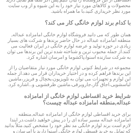
محصولات و کالاهای مورد نیاز خود را به این شیوه و از وب سایت
مورد نظر خریداری کنید،با ما همراه باشید.
با کدام برند لوازم خانگی کار می کند؟
همان طور که می دانید فروشگاه لوازم خانگی امامزاده عبداله,
منطقه امامزاده عبداله در حال حاضر برندها و شرکت های بسیار
زیادی در حوزه تولید و عرضه لوازم خانگی در ایران فعالیت می
کنند.از جمله محبوب ترین و شناخته شده ترین این برندها می توان
به شرکت سازنده اسنوا،پاکشوما و امرسان اشاره کرد.
مجموعه در شرایط کنونی لوازم خانگی مورد نیاز متقاضیان را از
این برندها فراهم کرده و در اختیار خریداران قرار می دهد.از جمله
این لوازم و تجهیزات می توان به تلویزیون،یخچال و فریزر،ماشین
لباسشویی،اجاق گاز،جاروبرقی،ماشین ظرفشویی و...اشاره کرد.
شرایط خرید اقساطی لوازم خانگی از امامزاده
عبداله,منطقه امامزاده عبداله چیست؟
برای خرید اقساطی لوازم خانگی از امامزاده عبداله,منطقه
امامزاده عبداله مسیر ساده ای را در پیش خواهید داشت.در ابتدا
لازم است برند لوازم خانگی مد نظر خود را مشخص کنید.مثلاً بدانید
که تمایل به خرید قسطی لوازم خانگی اسنوا دارید یا امرسان و