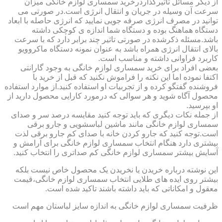
از دیگر مسائل تاثیرگذاردرخرید سمساری لوازم خانگی میزان
سرعت آن وسیله در جریان و انتقال انرژی است.در صورتی می
توانید در مصرف انرژی صرفه جویی نمایید که انرژی حاصله با ابعاد
دستگاه هماهنگ بوده و دستگاه شما اندازه ی کوچکی داشته
باشد.مسئله ذکرشده در صورتی تاثیر چند برابر دارد که با سرعت
بالای انتقال انرژی همراه باشد به عنوان نمونه دستگاه ماکروویو
کاربرد فراوانی داشته و مناسب است.
بعضی افراد برای خرید سمساری لوازم خانگی به وجود گارانتی
اکتفا نموده اما این نکته را فراموش نکنید که قبل از خرید با
فروشنده گفتگو کرده و از تجربیات او استفاده کنید.از موارد استفاده
محصول آگاه شوید و هر سوالی که درمورد کارایی محصول دارید از
او بپرسید.
از جمله نکات دیگری که باید توجه کنید مقایسه درصد سر و صدای
سمساری لوازم خانگی مانند ماشین لباسشویی و جارو برقی
است.توجه کنید که جارو کردن خانه با صدای کم جارو برقی لذت
بیشتری دارد هنگام انتخاب سمساری لوازم خانگی برای آرامش و
آسایش بیشتر سمساری لوازم خانگی کم صداتری را انتخاب کنید.
این نوشته درباره خریدن یا نخریدن یک محصول خاص نیست بلکه
بیشتر روی ایده های طلایی انتخاب سمساری لوازم خانگی،قیمت
معقول و امکاناتی که باید داشته باشند تاکید شده است.
ظرفیت سمساری لوازم خانگی به اندازه سایز لباستان مهم است