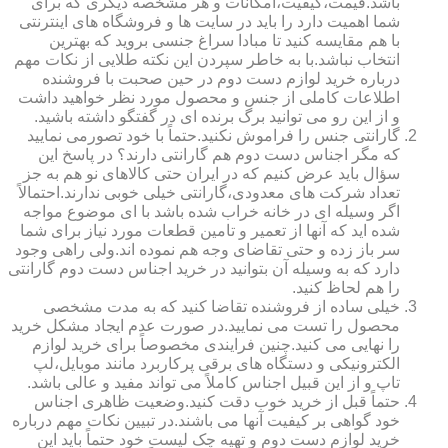
باشد.قیمت،کیفیت،امکانات و هر مشخصه دیگری که برای
شما اهمیت دارد را باید در سایت ها و فروشگاه های اینترنتی
با هم مقایسه کنید تا مبادا سراغ جنسی بروید که بهترین
انتخاب نباشد.با به خاطر سپردن این نکته طلایی از نکات مهم
درباره خرید لوازم دست دوم در حین صحبت با فروشنده
اطلاعات کاملی از جنس و محصول مورد نظر خواهید داشت
و از این رو می توانید برگ برنده ای در گفتگو داشته باشید.
گارانتی جنس را فراموش نکنید.حتماً با خود تصورمی نمایید
که مگر اجناس دست دوم هم گارانتی دارند؟ در پاسخ این
سؤال باید عرض کنیم که در ایران حتی کالاهای نو هم به جز
تعداد شرکت های معدودی،گارانتی خیلی خوبی ندارند.احتمالاً
اگر وسیله ای در خانه خراب شده باشد با ای موضوع مواجه
شده اید که آنها از تعمیر و تامین قطعات مورد نیاز برای شما
سر باز زده و حتی تقاضای وجه هم نموده اند.ولی راهی وجود
دارد که به وسیله آن بتوانید در خرید اجناس دست دوم گارانتی
را هم لحاظ کنید.
خیلی ساده از فروشنده تقاضا کنید که به مدت مشخصی
محصول را تست می نمایید.در صورت عدم ایجاد مشکل خرید
را نهایی می کنید.چنین فرایندی مخصوصاً برای خرید لوازم
الکترونیکی و دستگاه های برقی پرکاربرد مانند موبایل،لپ
تاپ و از این قبیل اجناس کاملاً می تواند مفید و عالی باشد.
حتماً قبل از خرید خوب دقت کنید.وضعیت ظاهری اجناس
خود گواهی بر کیفیت آنها می باشند.در تبیین نکات مهم درباره
خرید لوازم دست دوم و تهیه چک لیست خود حتماً باید این