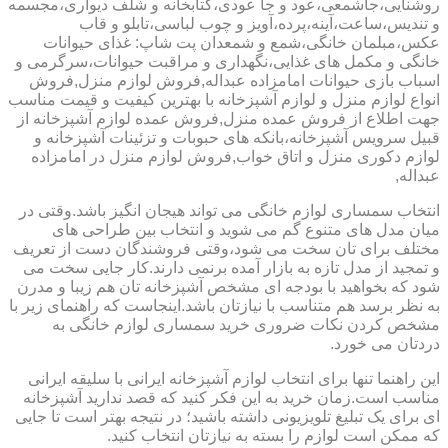
روشنایی،جاشمعی،عود و جا عودی،کتابخانه و شلف دیواری،مجسمه
و تندیس،ساعت،آینه،پرده،آویز و چوب لباسی،تابلو و قاب
عکس،مبلمان خانگی،شمع و شمعدان پت شاپ: غذای حیوانات
خانگی و مکمل های غذایی،نگهداری و مراقبت حیوانات،سرگرمی و
اسباب بازی حیوانات امامزاده عبداله,فروش لوازم منزل,فروش
انواع لوازم منزل و لوازم آشپزخانه با بهترین کیفیت و قیمت مناسب
جهت اطلاع از فروش عمده منزل,فروش عمده لوازم آشپزخانه از
قبیل سرویس آشپزخانه،بانکه های حبوبات و تزئینات آشپزخانه و
لوازم دکوری منزل و اتاق خواب,فروش لوازم منزل در امامزاده
عبداله,
انتخاب سمساری لوازم خانگی می تواند هیجان انگیز باشد.وقتی در
میان مدل های متنوع گم می شوید و انتخاب بین طراحی های
مختلف برای تان سخت می شود،وقتی فروشندگان دست از تعریف
و تمجید از مدل تازه به بازار آمده برنمی دارند.کار جایی سخت می
شود که بخواهید با بودجه ای مشخص آشپزخانه تان هم زیبا و مدرن
به نظر برسد هم متناسب با نیازتان باشد.اینجاست که راهنمای زیر با
مشخص کردن نکات ضروری خرید سمساری لوازم خانگی به
دردتان می خورد.
این راهنما تنها برای انتخاب لوازم آشپزخانه ایرانی با سلیقه ایرانی
مناسب است.زمان خرید به این فکر کنید که قصد ندارید آشپزخانه
ای برای یک تبلیغ تلویزیونی داشته باشید؛ در نتیجه بهتر است تا جایی
که ممکن است لوازم را بسته به نیازتان انتخاب کنید.