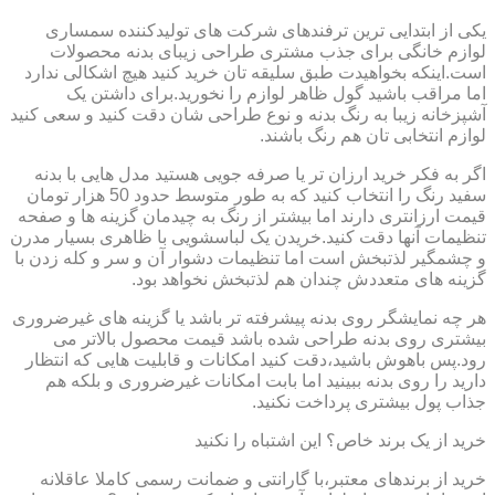
یکی از ابتدایی ترین ترفندهای شرکت های تولیدکننده سمساری
لوازم خانگی برای جذب مشتری طراحی زیبای بدنه محصولات
است.اینکه بخواهیدت طبق سلیقه تان خرید کنید هیچ اشکالی ندارد
اما مراقب باشید گول ظاهر لوازم را نخورید.برای داشتن یک
آشپزخانه زیبا به رنگ بدنه و نوع طراحی شان دقت کنید و سعی کنید
لوازم انتخابی تان هم رنگ باشند.
اگر به فکر خرید ارزان تر یا صرفه جویی هستید مدل هایی با بدنه
سفید رنگ را انتخاب کنید که به طور متوسط حدود 50 هزار تومان
قیمت ارزانتری دارند اما بیشتر از رنگ به چیدمان گزینه ها و صفحه
تنظیمات آنها دقت کنید.خریدن یک لباسشویی با ظاهری بسیار مدرن
و چشمگیر لذتبخش است اما تنظیمات دشوار آن و سر و کله زدن با
گزینه های متعددش چندان هم لذتبخش نخواهد بود.
هر چه نمایشگر روی بدنه پیشرفته تر باشد یا گزینه های غیرضروری
بیشتری روی بدنه طراحی شده باشد قیمت محصول بالاتر می
رود.پس باهوش باشید،دقت کنید امکانات و قابلیت هایی که انتظار
دارید را روی بدنه ببینید اما بابت امکانات غیرضروری و بلکه هم
جذاب پول بیشتری پرداخت نکنید.
خرید از یک برند خاص؟ این اشتباه را نکنید
خرید از برندهای معتبر،با گارانتی و ضمانت رسمی کاملا عاقلانه