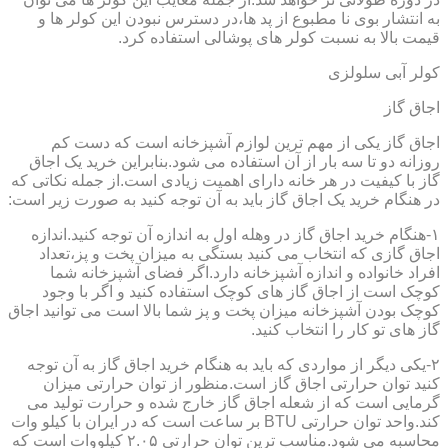
به انتشار بوی نا مطبوع از پد ها،در دسترس نبودن این کولر ها و
قیمت بالا به نسبت کولر های پوشالی استفاده کرد.
کولر آبی سلولزی
اجاق گاز
اجاق گاز یکی از مهم ترین لوازم آشپزخانه است که دست کم
روزانه دو تا سه بار از آن استفاده می شود.بنابراین خرید یک اجاق
گاز با کیفیت در هر خانه دارای اهمیت زیادی است.از جمله نکاتی که
در هنگام خرید یک اجاق گاز باید به آن توجه کنید به صورت زیر است:
۱-هنگام خرید اجاق گاز در وهله اول به اندازه آن توجه کنید.اندازه
اجاق گازی که انتخاب می کنید بستگی به میزان پخت و پز،تعداد
افراد خانواده و اندازه آشپزخانه دارد.اگر فضای آشپزخانه شما
کوچک است از اجاق گاز های کوچک استفاده کنید و اگر با وجود
کوچک بودن آشپزخانه میزان پخت و پز شما بالا است می توانید اجاق
گاز های تو کار را انتخاب کنید.
۲-یکی دیگر از مواردی که باید به هنگام خرید اجاق گاز به آن توجه
کنید توان حرارتی اجاق گاز است.منظور از توان حرارتی میزان
گرمایی است که از شعله اجاق گاز خارج شده و حرارت تولید می
کند.واحد توان حرارتی BTU بر ساعت است که در ایران با کیلو وات
محاسبه می شود.مناسب ترین توان حرارتی ۲.۰۵ کیلووات است که