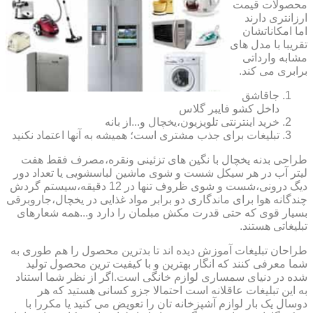
محصولات قیمت
ارزانتری دارند
اما امکاناتشان
تقریبا با مدل های
مشابه وارداتی
برابری می کند.
جاقاشق
داخل کشو فایبر گلاس
خرید اینترنتی تلویزیون،یخچال و...از بانه
تبلیغات برای جذب مشتری است؛ همیشه به آنها اعتماد نکنید
طراحی بدنه یخچال با نگین های تزئینی ونقره،مصرف فقط هفت
لیتر آب در هر سیکل شست و شوی ماشین لباسشویی یا تعداد دور
دیگ درونی،شست و شوی ظروف تنها در 12 دقیقه،سیستم گردش
چندگانه هوا برای ماندگاری دو برابر مواد غذایی در یخچال،جاروبرقی
بسیار قوی که حتی قدرت مکش مبلمان را دارد و...همه شعارهای
تبلیغاتی هستند.
طراحان تبلیغات آموزش دیده اند تا بدترین محصول را هم طوری به
شما معرفی کنند که انگار بهترین و با کیفیت ترین محصول تولید
شده در دنیای سمساری لوازم خانگی است.اگر از نظر شما استناد
به این تبلیغات عاقلانه است احتمالا جزو کسانی هستید که هر
دوسال یک بار لوازم آشپزخانه تان را تعویض می کنید یا مکررا با