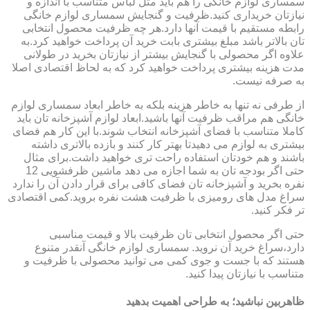
سمساری لوازم خانگی را هم باید مثل لباس متناسب با اندازه و
نیازتان خریداری کنید.ظرفیت و گنجایش سمساری لوازم خانگی
رابطه مستقیم با قیمت آنها دارد.هر چه ظرفیت محصول انتخابی
تان بالاتر باشد مبلغ بیشتری بابت خرید آن پرداخت خواهید کرد.به
علاوه اگر محصولی با گنجایش بیشتر از نیازتان بخرید در طولانی
مدت هزینه بیشتری پرداخت خواهید کرد که به لحاظ اقتصادی اصلا
به صرفه نیست.
از طرفی نه تنها به خاطر هزینه بلکه به خاطر ابعاد سمساری لوازم
خانگی هم مراقب ظرفیت آنها باشید.ابعاد لوازم آشپزخانه تان باید
کاملا متناسب با فضای آشپزخانه انتخاب شوند.با این کار هم فضای
بیشتری به لوازم می دهیدتا بهتر کار کنند و بازده بالاتری داشته
باشند و هم خودتان استفاده راحت تری خواهید داشت.برای مثال
حتی اگر بودجه تان به شما اجازه می دهد ماشین ظرفشویی 12
نفره بخرید و آشپزخانه تان فضای کافی برای قرار دادن آن را ندارد
سراغ مدل های رومیزی با ظرفیت هشت نفره بروید.کمی اقتصادی
تر فکر کنید.
حتی اگر محصول انتخابی تان ظرفیت بالا و قیمت مناسبی
دارد،سراغ خرید آن نروید. سمساری لوازم خانگی آنقدر متنوع
هستند که با جست و جوی کمی می توانید محصولی با ظرفیت و
متناسب با نیازتان پیدا کنید.
ظاهربین نباشید؛ به طراحی اهمیت بدهید