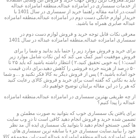
از خدمات سمساری در امامزاده عبداله,منطقه امامزاده عبداله
است.در ادامه مقاله راهنما خرید از سمساری در سال 1401 با
خریدار لوازم خانگی دست دوم در امامزاده عبداله,منطقه امامزاده
عبداله صابری همراه ما باشید.
معرفی نکات قابل توجه خرید و فروش لوازم دست دوم در
سمساری امامزاده عبداله,منطقه امامزاده عبداله در سال 1401
برای خرید و فروش موارد زیر را حتما باید بدانید و شما را برای
فروش موفقیت آمیز کمک می کند که این نکات شامل موارد زیر
است:۱ ) به خوبی تحقیق کنید،۲ ) انتظار داشته باشید که باید ۲۵ تا
۵۰ درصد از هزینه خرده فروشی را کاهش دهید،برای دادن قیمت
خود آماده باشید،۴ ) پس از فروش دیگر به کالا فکر نکنید و …و شما
باید به نکاتی که گفته است برای خرید و فروش کالای رعایت کنید
که هر را در این مقاله برایتان توضیح خواهیم داد.
از چه طریقی بهترین سمساری در امامزاده عبداله,منطقه امامزاده
عبداله را پیدا کنیم؟
برای یافتن یک سمساری خوب که بتوانید به صورت مطمئن و
تضمین شده خرید و فروش انجام دهید کافی است تا در وب سایت
ها کمی جستجو انجام دهید تا بتوانید یک سمساری ایده آل مد نظر
خود را بیابید.سایت سمساری جزء با سابقه ترین سمساری های
شهر امامزاده عبداله,منطقه امامزاده عبداله است.این مجموعه کالا