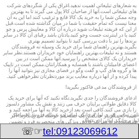
به شعارهای تبلیغاتی اهمیت ندهید.اغراق یکی از شگردهای شرکت
های تبلیغاتی است.آنها از صاحبان کالا پول می گیرند تا به بهترین
وجه ممکن شما را به خرید یک کالا قانع و ترغیب کنند اما این به آن
معنا نیست که تمام حقیقت با شما در میان گذاشته شده است.قبل
از این که فریفته تبلیغات شوید درباره آن کالا و معایبش پرس و جو
کنید یا در اینترنت جست وجو کنید.یادتان باشد رقبای آن کالا در سایر
برندها را نیز با دقت بررسی کنید تا بتوانید تصمیم بهتری
بگیرید.بهترین راهنمای شما برای خرید یک وسیله نه فروشندگان
هستند و نه تبلیغات.بهترین راهنمایان خود خریداران هستند.نظر سایر
خریداران یک کالای مشخص را بپرسید.آنها ممکن است در بین
اعضای فامیلتان باشند یا همسایه و همکارانتان.ممکن است در تاپیک
ها و گروه های گپ و گفت وگو در فضای مجازی نیز بتوانید آنها را
پیدا کرده و از آنها درباره معایب برند موردنظرتان نظرخواهی کنید.
از فروشندگان مدعی فاکتور بگیرید!
ادعای فروشندگان را جدی نگیرید.نگاه نکنید که آنها برای خرید یک
کالا دقایق طولانی برایتان حرف می زنند و نقش یک مشاور دلسوز
را بازی می کنند.کافی است بعد ازخرید کالا به آنها مراجعه کنید و
تلفن تماس فوری
لوازم خانگی امامزاده عبداله,فروش اقساطی
ببینید که دیگر در حد گفتن یک جمله هم حوصله تان را ندارند! اگر
لوازم خانگی امامزاده عبداله
فروشنده ادعا می کند کالایی ویژگی های منحصربه فرد و تضمین
شده ای دارد،از او بخواهید تمام آن ویژگی ها را به صورت دقیق و
☞☏
tel:09123069612
شفاف در فاکتور خریدتان بنویسد و مهر و امضا کند.این کار به شما