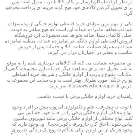
در نظر گرفته امکان ارسال رایگان کالا تا درب منزل است.پس
برای تحویل گرفتن کالاهای خود هیچ گونه هزینه ای پرداخت نخواهید
کرد.
یکی از مهم ترین مزایای خرید قسطی لوازم خانگی از وبامامزاده
عبداله,منطقه امامزاده عبداله این است که هیچ مبلغی به قیمت
اصلی کالاهای شما اضافه نخواهد شد.محصولات این فروشگاه
فروش اقساطی لوازم خانگی در امامزاده عبداله, منطقه امامزاده
عبداله به همراه ضمانت اصالت کالا و خدمات پس از فروش
مناسب و معتبر در اختیارتان قرار می گیرند.
این مجموعه ضمانت می کند که کالاهای خریداری شده را به موقع
به شما تحویل دهد.برای مشاهده دیگر خدمات این مجموعه،آگاهی از
امکانات متنوع و بازدید از لوازم خانگی و شرایط خرید اقساطی
لوازم خانگی مورد نظرتان بهتر است به وب سایت این مجموعه به
آدرس https://www.homeappli.ir سر بزنید.
راهنمای خرید لوازم خانگی برقی با قیمت مناسب
با توجه به پیشرفت علم و تکنولوژی امروزه بیش تر افراد وجود
انواع مختلف لوازم خانگی برقی را در خانه خود احساس می
کنند.انواع مختلفی از لوازم خانگی برقی مانند تلویزیون،ماشین
لباس شویی،اجاق گاز،جاروبرقی،کولر،یخچال و...وجود دارند که
وجود هر یک از این لوازم برقی هنگام شروع یک زندگی ضروری