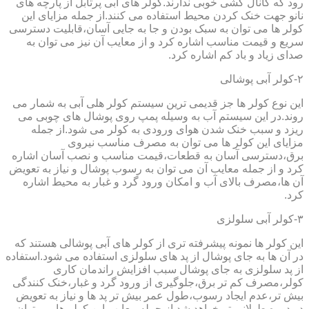
رود که کانال کشی خوبی ندارند.کولر های آبی پرتابل از پارچه های
نانو جهت خنک کردن محیط استفاده می کنند.از جمله مزایای این
کولر ها می توان به سبک بودن و جا به جایی آسان،قابلیت دسترسی
سریع و قیمت مناسب اشاره کرد و از معایب آن نیز می توان به
صدای زیاد و باد کم اشاره کرد.
۲-کولر آبی پوشالی
این نوع کولر ها جز قدیمی ترین سیستم کولر هلی آبی به شمار می
روند.در این سیستم آب به وسیله پمپ روی پوشال های چوبی می
ریزد و سبب خنک شدن هوای ورودی به کولر می شود.از جمله
مزایای این کولر ها می توان به مصرف مناسب نیروی
برق،دسترسی آسان به قطعات،قیمت مناسب و نصب آسان اشاره
کرد و از جمله معایب آن می توان به رسوب پوشال و نیاز به تعویض
آن ها،مصرف بالای آب و امکان ورود گرد و غبار به محیط اشاره
کرد.
۳-کولر آبی سلولزی
این کولر ها نمونه پیشرفته تری از کولر های آبی پوشالی هستند که
در آن ها به جای پوشال از پد های سلولزی استفاده می شود.استفاده
از پد سلولزی به جای پوشال سبب افزایش راندمان کاری
کولر،مصرف کم تر برق،جلوگیری از ورود گرد و غبار،خنک کنندگی
بیش تر،عدم ایجاد رسوب،طول عمر بیش تر پد ها و نیاز به تعویض
در دوره طولانی تر خواهد شد.از جمله معایب این کولر ها می توان