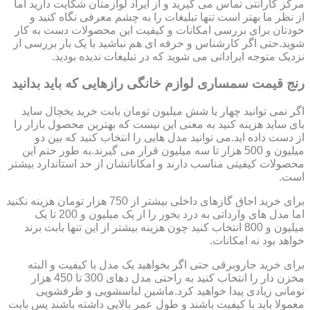
مرکز گارانتی تماس می گیرید و از ایراد لوازمتان شکایت دارید اما
از نظر ما بهتر است تنها تبلیغات را به چشم معرفی نگاه کنید و
خودتان برای بررسی امکانات و کیفیت این محصولات دست به کار
شوید.حتی اگر کارشناس و حرفه ای هم نباشید با یک بار بررسی از
نزدیک متوجه ایراداتی می شوید که در تبلیغات ندیده بودید.
رنج قیمت سمساری لوازم خانگی رازهایی که باید بدانید
اگر نمی توانید چهار یا شش میلیون تومان بابت خرید یخچال ساید
بای ساید هزینه کنید به معنی این نیست که بهترین محصول بازار را
از دست داده اید.می توانید مدل هایی را انتخاب کنید که بین دو
میلیون و 500 هزار تا سه میلیون قرار می گیرند.به طور حتم این
محصولات کیفیتی مناسب دارند و امکاناتشان از حد استاندارد بیشتر
است.
برای خرید اجاق گازهای داخلی بیشتر از 750 هزار تومان هزینه نکنید
اما مدل های وارداتی به درد بخور را از یک میلیون و 200 تا یک
میلیون و 800 انتخاب کنید چون هزینه بیشتر از این تنها بابت برند
خواهد بود نه امکانات.
برای خرید جاروبرقی حتی اگر بخواهید یک مدل با کیفیت و البته
مخزن دار را انتخاب کنید به راحتی مدل دهای 300 تا 450 هزار
تومانی زیادی پیدا خواهید کرد.ماشین لباسشویی و ظرفشویی
معمولا باید با کیفیت باشند و طول عمر بالایی داشته باشند پس بابت