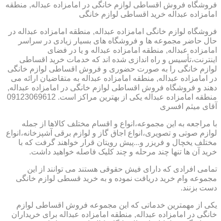
فروشگاه فروش اقساطی لوازم خانگی در امامزاده عبداله, منطقه
امامزاده عبداله خرید اقساطی لوازم خانگی
فروشگاه لوازم خانگی امامزاده عبداله, منطقه امامزاده عبداله در
حال حاضر مجموعه ها و فروشگاه های بسیار زیادی در سراسر
امامزاده عبداله, منطقه امامزاده عبداله و یا در فضای
اینترنت،تأسیس و راه اندازی شده اند که خدمات خرید اقساطی
لوازم خانگی را به صورت حضوری و فروش اقساطی لوازم خانگی
در امامزاده عبداله, منطقه امامزاده عبداله به متقاضیان ارائه می
دهند و فروشگاه فروش اقساطی لوازم خانگی در امامزاده عبداله,
منطقه امامزاده عبداله یکی از بهترین مراکز است. 09123069612
آقای میثم افسری
با مراجعه به این مجموعه،انواع و اقسام مختلف کالاها از جمله
لوازم صوتی و تصویری،انواع اجاق گاز و لوازم برقی آشپزخانه،انواع
مختلف یخچال و فریزر و...پیش رویتان قرار خواهند گرفت که با
خرید آن ها تنها چند مرحله و چند کلیک فاصله خواهید داشت.
تمامی افرادی که دارای فیش حقوقی هستند می توانند از این
مجموعه وام خرید دریافت نموده و به خرید قسطی لوازم خانگی
دست بزنند.
یکی از مهمترین خدماتی که این مجموعه فروش اقساطی لوازم
خانگی در امامزاده عبداله, منطقه امامزاده عبداله برای خریداران