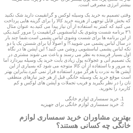
بیشتر انرژی مصرفی است.
وقتی تصمیم به خرید یک وسیله لوکس و گرانقیمت دارید شک نکنید
که بخش قابل توجهی از هزینه خرید کالا را برای گزینه هایی پرداخت
می کنید که کمتر به استفاده از آن نیاز پیدا می کنید.به عنوان مثال
٣٦ برنامه شست وشوی یک لباسشویی گرانقیمت را مرور کنید.یکی
از این برنامه ها برای شست وشوی لباس پشمی است.شما چند بار
در سال لباس پشمی می شویید؟! و اصولا آیا برای شستن یک یا دو
تکه لباس پشمی لباسشویی روشن می کنید؟ این آپشن ها در نگاه
اول بسیار فریبنده به نظر می رسند و باعث می شوند مشتری در
یک تصمیم آنی و عجولانه پول زیادی بابت خرید یک وسیله بپردازد اما
به مرور و با استفاده از آن کالا متوجه می شود که بسیاری از این
آپشن ها به ندرت یا هرگز مورد استفاده قرار نمی گیرد.بنابراین بهتر
است موقع خرید یک وسیله خانگی قبل از هر چیز نیازهای منطقی
تان را در نظر بگیرید و فریب تجملات و آپشن های لوکس و کم
کاربرد را نخورید.
خرید سمساری لوازم خانگی
خرید سمساری لوازم خانگی برای جهیزیه
بهترین مشاوران خرید سمساری لوازم
خانگی چه کسانی هستند؟