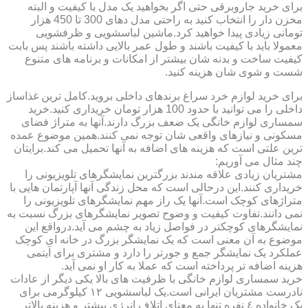
برای خرید جاروبرقی حتی اگر بخواهید یک مدل با کیفیت و البته
مخزن دار را انتخاب کنید به راحتی مدل دهای 300 تا 450 هزار
تومانی زیادی پیدا خواهید کرد.ماشین لباسشویی و ظرفشویی
معمولا باید با کیفیت باشند و طول عمر بالایی داشته باشند پس بابت
کیفیت ساخت و بدنه شان بیشتر از امکانات و برنامه های متنوع
شست و شوی شان هزینه کنید.
برای خرید لوازم خرد سراغ برندهای داخلی بروید.کامل ترین غذاساز
داخلی را می توانید با حدود 100 هزار تومان خریداری کنید.خرید
سمساری لوازم خانگی یک ضعف بزرگ دارند.آنها به متراژ فضای
مسکونی و نیازهای واقعی شان توجه نمی کنند.همین موضوع عمده
ترین علتی است که هزینه های اضافه به آنها تحمیل می کند.برایتان
چند مثال می آوریم:
مشتریان زیادی علاقه مندند بزرگترین نمایشگرهای تلویزیونی را
خریداری کنند.این درحالی است که محل زندگی آنها آپارتمان هایی با
متراژهای کوچک است.آنها یک راز مهم نمایشگرهای تلویزیونی را
نمی دانند.تفاوت کیفیت و وضوح تصویر نمایشگرهای بزرگ نسبت به
نمایشگرهای کوچکتر در فواصل زیاد به چشم می آید.درواقع این
موضوع به آن معنی است که یک نمایشگر بزرگ در خانه ای کوچک
عملکرد یک نمایشگر جمع و جورتر را دارد و مشتری برای آیتمی
هزینه اضافه تر پرداخته است که عملا به کار او نمی آید.
خرید سمساری لوازم خانگی با ظرفیت های بالا یکی دیگر از عادات
نادرست مشتریان ایرانی است.یک لباسشویی ١٢ کیلوگرمی برای
یک خانواده ٤ نفره تنها به معنای اتلاف انرژی بیشتر و هزینه بالاتر