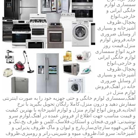
سمساری لوازم
خانگی ایرانی و
خارجی،انواع
یخچال،ظروف
آشپزخانه و بسیاری
از وسایل ضروری
خانه,فروش لوازم
منزل,قیمت روز
خرید انواع سمساری
لوازم خانگی ایرانی
و خارجی،انواع
یخچال،ظروف
آشپزخانه و بسیاری
از وسایل ضروری
خانه در آهنگ,فروش
لوازم منزل در
آهنگ,سمساری لوازم خانگی و حتی جهزیه خود را به صورت اینترنتی
سفارش دهید و درون منزل،کاملا رایگان تحویل بگیرید با نرخ
اتحادیه,فروش انواع لوازم منزل و لوازم آشپزخانه با بهترین کیفیت
و قیمت مناسب جهت اطلاع از فروش عمده در آهنگ,لوازم سرو
نوشیدنی: قوری،فنجان و استکان،فلاسک،کلمن و ظرف یخ،تنگ و
گیلاس،قهوه سازچای‌ساز،پارچ و لیوان و ماگ ظروف پذیرایی و
آشپزخانه: سرو غذا،ظروف میوه و شیرینی،رانر و رومیزی،ظروف