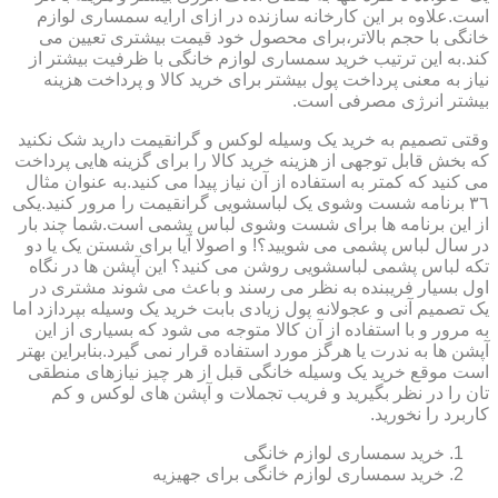
است.علاوه بر این کارخانه سازنده در ازای ارایه سمساری لوازم
خانگی با حجم بالاتر،برای محصول خود قیمت بیشتری تعیین می
کند.به این ترتیب خرید سمساری لوازم خانگی با ظرفیت بیشتر از
نیاز به معنی پرداخت پول بیشتر برای خرید کالا و پرداخت هزینه
بیشتر انرژی مصرفی است.
وقتی تصمیم به خرید یک وسیله لوکس و گرانقیمت دارید شک نکنید
که بخش قابل توجهی از هزینه خرید کالا را برای گزینه هایی پرداخت
می کنید که کمتر به استفاده از آن نیاز پیدا می کنید.به عنوان مثال
٣٦ برنامه شست وشوی یک لباسشویی گرانقیمت را مرور کنید.یکی
از این برنامه ها برای شست وشوی لباس پشمی است.شما چند بار
در سال لباس پشمی می شویید؟! و اصولا آیا برای شستن یک یا دو
تکه لباس پشمی لباسشویی روشن می کنید؟ این آپشن ها در نگاه
اول بسیار فریبنده به نظر می رسند و باعث می شوند مشتری در
یک تصمیم آنی و عجولانه پول زیادی بابت خرید یک وسیله بپردازد اما
به مرور و با استفاده از آن کالا متوجه می شود که بسیاری از این
آپشن ها به ندرت یا هرگز مورد استفاده قرار نمی گیرد.بنابراین بهتر
است موقع خرید یک وسیله خانگی قبل از هر چیز نیازهای منطقی
تان را در نظر بگیرید و فریب تجملات و آپشن های لوکس و کم
کاربرد را نخورید.
خرید سمساری لوازم خانگی
خرید سمساری لوازم خانگی برای جهیزیه