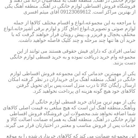
لوازم خانگی در آهنگ, منطقه آهنگ به متقاضیان ارائه می دهند و
فروشگاه فروش اقساطی لوازم خانگی در آهنگ, منطقه آهنگ یکی
از بهترین مراکز است. 09123069612 آقای میثم افسری
با مراجعه به این مجموعه،انواع و اقسام مختلف کالاها از جمله
لوازم صوتی و تصویری،انواع اجاق گاز و لوازم برقی آشپزخانه،انواع
مختلف یخچال و فریزر و...پیش رویتان قرار خواهند گرفت که با
خرید آن ها تنها چند مرحله و چند کلیک فاصله خواهید داشت.
تمامی افرادی که دارای فیش حقوقی هستند می توانند از این
مجموعه وام خرید دریافت نموده و به خرید قسطی لوازم خانگی
دست بزنند.
یکی از مهمترین خدماتی که این مجموعه فروش اقساطی لوازم
خانگی در آهنگ, منطقه آهنگ برای خریداران در نظر گرفته امکان
ارسال رایگان کالا تا درب منزل است.پس برای تحویل گرفتن
کالاهای خود هیچ گونه هزینه ای پرداخت نخواهید کرد.
یکی از مهم ترین مزایای خرید قسطی لوازم خانگی از
وبآهنگ,منطقه آهنگ این است که هیچ مبلغی به قیمت اصلی کالاهای
شما اضافه نخواهد شد.محصولات این فروشگاه فروش اقساطی
لوازم خانگی در آهنگ, منطقه آهنگ به همراه ضمانت اصالت کالا و
خدمات پس از فروش مناسب و معتبر در اختیارتان قرار می گیرند.
این مجموعه ضمانت می کند که کالاهای خریداری شده را به موقع