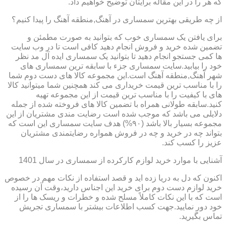
که هر را در این مقاله برایتان توضیح خواهیم داد.
از چه طریقی بهترین سمساری در آهنگ,منطقه آهنگ را پیدا کنیم؟
برای یافتن یک سمساری خوب که بتوانید به صورت مطمئن و
تضمین شده خرید و فروش انجام دهید کافی است تا در وب سایت
ها کمی جستجو انجام دهید تا بتوانید یک سمساری ایده آل مد نظر
خود را بیابید.سایت سمساری جزء با سابقه ترین سمساری های
شهر آهنگ,منطقه آهنگ است.این مجموعه کالا های دست دوم شما
را با مناسب ترین قیمت خریداری می کند همچنین شما میتوانید کالا
های با کیفیت را با مناسب ترین قیمت از این مجموعه تهیه
کنید.سابقه طولانی همراه با تضمین کالا های فروخته شده از جمله
دلایلی می باشد که موجب شده است رضایت مندی مشتریان از این
مجموعه بسیار بالا باشد (۹۰%) هدف سایت سمساری این است که
بتواند چه در خرید و چه در فروش همواره رضایتمندی مشتریان
عزیز را کسب کند.
آشنایی با موارد خرید لوازم کارکرده از سمساری در سال 1401
اکنون که دل به دریا زده اید و قصد استفاده از نکات مهم در خصوص
خرید لوازم دست دوم برای خرید این اجناس دارید،وقت آن رسیده
است که با این نکات کاملاً مسلح شده و خطرات و ریسک ها را از
خود دور نمایید.جهت کسب اطلاعات بیشتر با سمساری تجریش
تماس بگیرید.