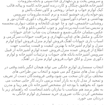
و سرویس پخت و پز،نگهداری غذا،سینی و بانکه،ملزومات
آشپزخانه،قاشق،چنگال و کارد،رنده آشپزخانه،کاسه و پیاله،قالب
کیک لوازم خواب و حمام: روتختی و کاور،تشک،بالش و
پتو،حوله،پادری،خوشبو کننده و نرم کننده،ملزومات سرویس
بهداشتی و حمام.دکوراسیون: کوسن،ظروف دکوری،گلدان،نور و
روشنایی،جاشمعی،عود و جا عودی،کتابخانه و شلف دیواری،مجسمه
و تندیس،ساعت،آینه،پرده،آویز و چوب لباسی،تابلو و قاب
عکس،مبلمان خانگی،شمع و شمعدان پت شاپ: غذای حیوانات
خانگی و مکمل های غذایی،نگهداری و مراقبت حیوانات،سرگرمی و
اسباب بازی حیوانات آهنگ,فروش لوازم منزل,فروش انواع لوازم
منزل و لوازم آشپزخانه با بهترین کیفیت و قیمت مناسب جهت
اطلاع از فروش عمده منزل,فروش عمده لوازم آشپزخانه از قبیل
سرویس آشپزخانه،بانکه های حبوبات و تزئینات آشپزخانه و لوازم
دکوری منزل و اتاق خواب,فروش لوازم منزل در آهنگ,
انتخاب سمساری لوازم خانگی می تواند هیجان انگیز باشد.وقتی در
میان مدل های متنوع گم می شوید و انتخاب بین طراحی های
مختلف برای تان سخت می شود،وقتی فروشندگان دست از تعریف
و تمجید از مدل تازه به بازار آمده برنمی دارند.کار جایی سخت می
شود که بخواهید با بودجه ای مشخص آشپزخانه تان هم زیبا و مدرن
به نظر برسد هم متناسب با نیازتان باشد.اینجاست که راهنمای زیر با
مشخص کردن نکات ضروری خرید سمساری لوازم خانگی به
دردتان می خورد.