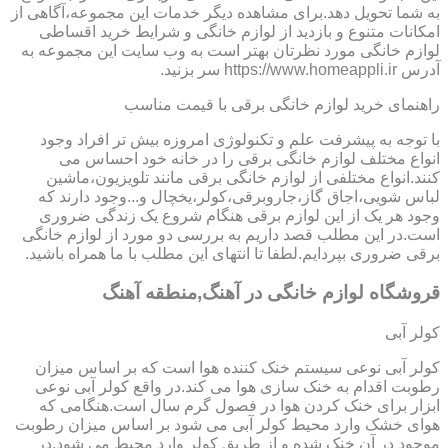
به شما تحویل دهد.برای مشاهده دیگر خدمات این مجموعه،آگاهی از
امکانات متنوع و بازدید از لوازم خانگی و شرایط خرید اقساطی
لوازم خانگی مورد نظرتان بهتر است به وب سایت این مجموعه به
آدرس https://www.homeappli.ir سر بزنید.
راهنمای خرید لوازم خانگی برقی با قیمت مناسب
با توجه به پیشرفت علم و تکنولوژی امروزه بیش تر افراد وجود
انواع مختلف لوازم خانگی برقی را در خانه خود احساس می
کنند.انواع مختلفی از لوازم خانگی برقی مانند تلویزیون،ماشین
لباس شویی،اجاق گاز،جاروبرقی،کولر،یخچال و...وجود دارند که
وجود هر یک از این لوازم برقی هنگام شروع یک زندگی ضروری
است.در این مطلب قصد داریم به بررسی دو مورد از لوازم خانگی
برقی ضروری بپردایم.لطفا تا انتهای این مطلب با ما همراه باشید.
قروشگاه لوازم خانگی در آهنگ,منطقه آهنگ
کولر آبی
کولر آبی نوعی سیستم خنک کننده هوا است که بر اساس میزان
رطوبت اقدام به خنک سازی هوا می کند.در واقع کولر آبی نوعی
ابزار برای خنک کردن هوا در فصول گرم سال است.هنگامی که
هوای خشک وارد محیط کولر آبی می شود بر اساس میزان رطوبت
موجود در آن خنک شده و از طریق کولر وارد محیط می شود.در