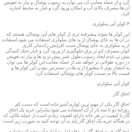
کرد و از جمله معایب آن می توان به رسوب پوشال و نیاز به تعویض
آن ها،مصرف بالای آب و امکان ورود گرد و غبار به محیط اشاره
کرد.
۳-کولر آبی سلولزی
این کولر ها نمونه پیشرفته تری از کولر های آبی پوشالی هستند که
در آن ها به جای پوشال از پد های سلولزی استفاده می شود.استفاده
از پد سلولزی به جای پوشال سبب افزایش راندمان کاری
کولر،مصرف کم تر برق،جلوگیری از ورود گرد و غبار،خنک کنندگی
بیش تر،عدم ایجاد رسوب،طول عمر بیش تر پد ها و نیاز به تعویض
در دوره طولانی تر خواهد شد.از جمله معایب این کولر ها می توان
به انتشار بوی نا مطبوع از پد ها،در دسترس نبودن این کولر ها و
قیمت بالا به نسبت کولر های پوشالی استفاده کرد.
کولر آبی سلولزی
اجاق گاز
اجاق گاز یکی از مهم ترین لوازم آشپزخانه است که دست کم
روزانه دو تا سه بار از آن استفاده می شود.بنابراین خرید یک اجاق
گاز با کیفیت در هر خانه دارای اهمیت زیادی است.از جمله نکاتی که
در هنگام خرید یک اجاق گاز باید به آن توجه کنید به صورت زیر است:
۱-هنگام خرید اجاق گاز در وهله اول به اندازه آن توجه کنید.اندازه