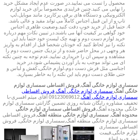
محصول را تست می نمایید.در صورت عدم ایجاد مشکل خرید
را نهایی می کنید.چنین فرایندی مخصوصاً برای خرید لوازم
الکترونیکی و دستگاه های برقی پرکاربرد مانند موبایل،لپ
تاپ و از این قبیل اجناس کاملاً می تواند مفید و عالی باشد.
حتماً قبل از خرید خوب دقت کنید.وضعیت ظاهری اجناس
خود گواهی بر کیفیت آنها می باشند.در تبیین نکات مهم درباره
خرید لوازم دست دوم و تهیه چک لیست خود حتماً باید این
نکته را نیز لحاظ کنید که خودتان شخصاً قبل از اقدام به واریز
هر وجهی در محل حاضر شده و از نزدیک جنس دست دوم را
مشاهده و سپس آن را خریداری نمایید.عدم توجه به چنین نکته
ای می تواند موجب به بار آوردن پشیمانی شود.در خرید
اجناسی مثل فرش دست دوم،لوازم خانگی،کفش و لباس و
حتی طلای دست دوم باید این نکته را به خاطر بسپارید.
سمساری لوازم خانگی آهنگ
,
فروش اقساطی سمساری لوازم
خانگی آهنگ
سمساری لوازم خانگی آهنگ
,
فروش اقساطی
سمساری لوازم خانگی آهنگ
,09123069612 آقای میثم افسری-با
تخفیف مشاوره رایگان شبانه روزی تضمین گارانتی سمساری لوازم
خانگی محدوده آهنگ,
فروش اقساطی سمساری لوازم خانگی
محدوده آهنگ
,
سمساری لوازم خانگی منطقه آهنگ
,فروش اقساطی
سمساری لوازم خانگی منطقه آهنگ,سمساری لوازم خانگی,
فروش
اقساطی سمساری
لوازم خانگی,قیمت
روز خرید انواع