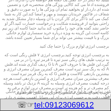
فروشنده ادعا می کند کالایی ویژگی های منحصربه فرد و تضمین
شده ای دارد،از او بخواهید تمام آن ویژگی ها را به صورت دقیق و
شفاف در فاکتور خریدتان بنویسد و مهر و امضا کند.این کار به شما
کمک می کند تا اگر برای کار کردن با آن وسیله دچار مشکل شدید به
راحتی بتوانید از فروشنده شکایت و درخواست خسارت کنید.اگر او
حاضر نشد گفته های خود را مکتوب کند بدانید حتما کاسه ای زیر نیم
کاسه است.این گزینه به ویژه درباره خرید سمساری لوازم خانگی
بزرگ و با قیمت بیشتر می تواند برای شما بسیار تعیین کننده باشد.
برچسب انرژی لوازم بزرگ را حتما چک کنید
به برچسب انرژی توجه کنید.برچسب انرژی ٧ فلش رنگی است که
به ترتیب طیف های رنگی سبز تیره تا قرمز تیره را در بر می
گیرد.این فلش ها با حروف لاتین A تا G ردیف گذاری شده اند.فلش
A که به رنگ سبز تیره است معرف کمترین میزان مصرف انرژی و
بیشترین بازدهی کالاست و فلش G که به رنگ قرمز تیره است
معرف بیشترین میزان مصرف انرژی و کمترین بازدهی است.هرچه
درجه کیفیت مصرف انرژی وسیله به گزینه A نزدیک تر باشد وسیله
کم مصرف تر و کم هزینه تر است.پرمصرف ترین لوازم برقی به
تلفن تماس فوری
لوازم خانگی آهنگ,فروش اقساطی لوازم خانگی
ترتیب یخچال،ماشین لباسشویی،فریزر و ماشین ظرفشویی
آهنگ
است.دقت به برچسب انرژی برای این وسایل اهمیت بیشتری دارد.
☞☏
tel:09123069612
دور موتور نکته طلایی خرید لباسشویی