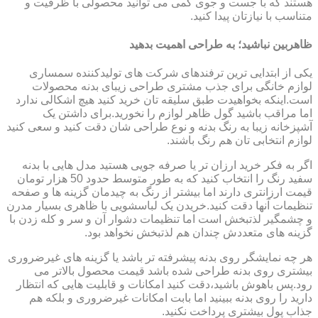
هستند که با جست و جوی کمی می توانید محصولی با ظرفیت و
متناسب با نیازتان پیدا کنید.
ظاهربین نباشید؛ به طراحی اهمیت بدهید
یکی از ابتدایی ترین ترفندهای شرکت های تولیدکننده سمساری
لوازم خانگی برای جذب مشتری طراحی زیبای بدنه محصولات
است.اینکه بخواهیدت طبق سلیقه تان خرید کنید هیچ اشکالی ندارد
اما مراقب باشید گول ظاهر لوازم را نخورید.برای داشتن یک
آشپزخانه زیبا به رنگ بدنه و نوع طراحی شان دقت کنید و سعی کنید
لوازم انتخابی تان هم رنگ باشند.
اگر به فکر خرید ارزان تر یا صرفه جویی هستید مدل هایی با بدنه
سفید رنگ را انتخاب کنید که به طور متوسط حدود 50 هزار تومان
قیمت ارزانتری دارند اما بیشتر از رنگ به چیدمان گزینه ها و صفحه
تنظیمات آنها دقت کنید.خریدن یک لباسشویی با ظاهری بسیار مدرن
و چشمگیر لذتبخش است اما تنظیمات دشوار آن و سر و کله زدن با
گزینه های متعددش چندان هم لذتبخش نخواهد بود.
هر چه نمایشگر روی بدنه پیشرفته تر باشد یا گزینه های غیرضروری
بیشتری روی بدنه طراحی شده باشد قیمت محصول بالاتر می
رود.پس باهوش باشید،دقت کنید امکانات و قابلیت هایی که انتظار
دارید را روی بدنه ببینید اما بابت امکانات غیرضروری و بلکه هم
جذاب پول بیشتری پرداخت نکنید.