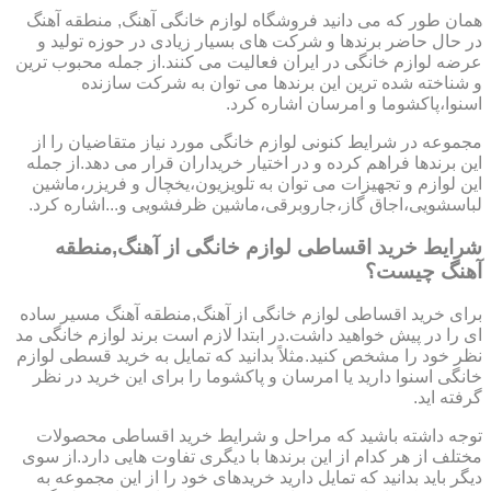
همان طور که می دانید فروشگاه لوازم خانگی آهنگ, منطقه آهنگ
در حال حاضر برندها و شرکت های بسیار زیادی در حوزه تولید و
عرضه لوازم خانگی در ایران فعالیت می کنند.از جمله محبوب ترین
و شناخته شده ترین این برندها می توان به شرکت سازنده
اسنوا،پاکشوما و امرسان اشاره کرد.
مجموعه در شرایط کنونی لوازم خانگی مورد نیاز متقاضیان را از
این برندها فراهم کرده و در اختیار خریداران قرار می دهد.از جمله
این لوازم و تجهیزات می توان به تلویزیون،یخچال و فریزر،ماشین
لباسشویی،اجاق گاز،جاروبرقی،ماشین ظرفشویی و...اشاره کرد.
شرایط خرید اقساطی لوازم خانگی از آهنگ,منطقه
آهنگ چیست؟
برای خرید اقساطی لوازم خانگی از آهنگ,منطقه آهنگ مسیر ساده
ای را در پیش خواهید داشت.در ابتدا لازم است برند لوازم خانگی مد
نظر خود را مشخص کنید.مثلاً بدانید که تمایل به خرید قسطی لوازم
خانگی اسنوا دارید یا امرسان و پاکشوما را برای این خرید در نظر
گرفته اید.
توجه داشته باشید که مراحل و شرایط خرید اقساطی محصولات
مختلف از هر کدام از این برندها با دیگری تفاوت هایی دارد.از سوی
دیگر باید بدانید که تمایل دارید خریدهای خود را از این مجموعه به