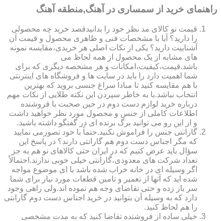
راهنمای خرید از سمساری در آهنگ,منطقه آهنگ
قیمت نو کالای مد نظر خود را بدانیدقصد خرید چه محصولی
را دارید؟ آیا با مشخصات فنی و ظاهری محصول و قیمت آن
آشناییت دارید؟ یکی از نکات اصلی هر خریدی،مقایسه نمونه
های مشابه از یک محصول از همه لحاظ می
باشد.قیمت،کیفیت،امکانات و هر مشخصه دیگری که برای
شما اهمیت دارد را باید در سایت ها و فروشگاه های اینترنتی
با هم مقایسه کنید تا مبادا سراغ جنسی بروید که بهترین
انتخاب نباشد.با به خاطر سپردن این نکته طلایی از نکات مهم
درباره خرید لوازم دست دوم در حین صحبت با فروشنده
اطلاعات کاملی از جنس و محصول مورد نظر خواهید داشت
و از این رو می توانید برگ برنده ای در گفتگو داشته باشید.
گارانتی جنس را فراموش نکنید.حتماً با خود تصورمی نمایید
که مگر اجناس دست دوم هم گارانتی دارند؟ در پاسخ این
سؤال باید عرض کنیم که در ایران حتی کالاهای نو هم به جز
تعداد شرکت های معدودی،گارانتی خیلی خوبی ندارند.احتمالاً
اگر وسیله ای در خانه خراب شده باشد با ای موضوع مواجه
شده اید که آنها از تعمیر و تامین قطعات مورد نیاز برای شما
سر باز زده و حتی تقاضای وجه هم نموده اند.ولی راهی وجود
دارد که به وسیله آن بتوانید در خرید اجناس دست دوم گارانتی
را هم لحاظ کنید.
خیلی ساده از فروشنده تقاضا کنید که به مدت مشخصی