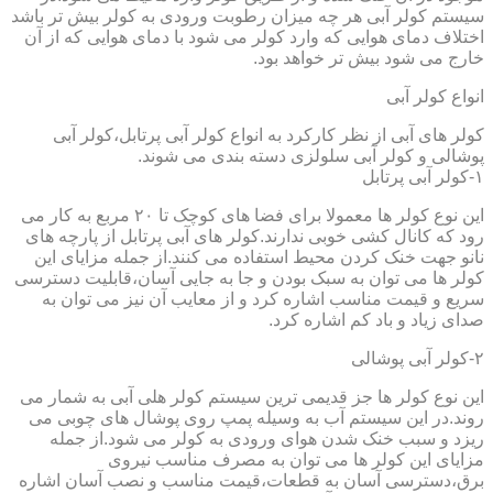
سیستم کولر آبی هر چه میزان رطوبت ورودی به کولر بیش تر باشد
اختلاف دمای هوایی که وارد کولر می شود با دمای هوایی که از آن
خارج می شود بیش تر خواهد بود.
انواع کولر آبی
کولر های آبی از نظر کارکرد به انواع کولر آبی پرتابل،کولر آبی
پوشالی و کولر آبی سلولزی دسته بندی می شوند.
۱-کولر آبی پرتابل
این نوع کولر ها معمولا برای فضا های کوچک تا ۲۰ مربع به کار می
رود که کانال کشی خوبی ندارند.کولر های آبی پرتابل از پارچه های
نانو جهت خنک کردن محیط استفاده می کنند.از جمله مزایای این
کولر ها می توان به سبک بودن و جا به جایی آسان،قابلیت دسترسی
سریع و قیمت مناسب اشاره کرد و از معایب آن نیز می توان به
صدای زیاد و باد کم اشاره کرد.
۲-کولر آبی پوشالی
این نوع کولر ها جز قدیمی ترین سیستم کولر هلی آبی به شمار می
روند.در این سیستم آب به وسیله پمپ روی پوشال های چوبی می
ریزد و سبب خنک شدن هوای ورودی به کولر می شود.از جمله
مزایای این کولر ها می توان به مصرف مناسب نیروی
برق،دسترسی آسان به قطعات،قیمت مناسب و نصب آسان اشاره