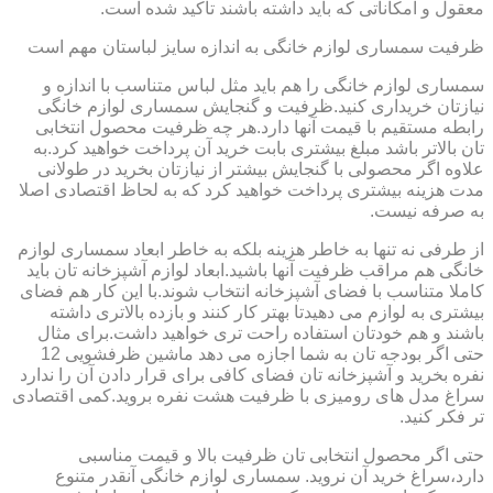
معقول و امکاناتی که باید داشته باشند تاکید شده است.
ظرفیت سمساری لوازم خانگی به اندازه سایز لباستان مهم است
سمساری لوازم خانگی را هم باید مثل لباس متناسب با اندازه و
نیازتان خریداری کنید.ظرفیت و گنجایش سمساری لوازم خانگی
رابطه مستقیم با قیمت آنها دارد.هر چه ظرفیت محصول انتخابی
تان بالاتر باشد مبلغ بیشتری بابت خرید آن پرداخت خواهید کرد.به
علاوه اگر محصولی با گنجایش بیشتر از نیازتان بخرید در طولانی
مدت هزینه بیشتری پرداخت خواهید کرد که به لحاظ اقتصادی اصلا
به صرفه نیست.
از طرفی نه تنها به خاطر هزینه بلکه به خاطر ابعاد سمساری لوازم
خانگی هم مراقب ظرفیت آنها باشید.ابعاد لوازم آشپزخانه تان باید
کاملا متناسب با فضای آشپزخانه انتخاب شوند.با این کار هم فضای
بیشتری به لوازم می دهیدتا بهتر کار کنند و بازده بالاتری داشته
باشند و هم خودتان استفاده راحت تری خواهید داشت.برای مثال
حتی اگر بودجه تان به شما اجازه می دهد ماشین ظرفشویی 12
نفره بخرید و آشپزخانه تان فضای کافی برای قرار دادن آن را ندارد
سراغ مدل های رومیزی با ظرفیت هشت نفره بروید.کمی اقتصادی
تر فکر کنید.
حتی اگر محصول انتخابی تان ظرفیت بالا و قیمت مناسبی
دارد،سراغ خرید آن نروید. سمساری لوازم خانگی آنقدر متنوع