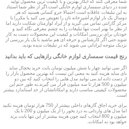
شما معرفی کنند که انگار بهترین و با کیفیت ترین محصول تولید
شده در دنیای سمساری لوازم خانگی است.اگر از نظر شما استناد
به این تبلیغات عاقلانه است احتمالا جزو کسانی هستید که هر
دوسال یک بار لوازم آشپزخانه تان را تعویض می کنید یا مکررا با
مرکز گارانتی تماس می گیرید و از ایراد لوازمتان شکایت دارید اما
از نظر ما بهتر است تنها تبلیغات را به چشم معرفی نگاه کنید و
خودتان برای بررسی امکانات و کیفیت این محصولات دست به کار
شوید.حتی اگر کارشناس و حرفه ای هم نباشید با یک بار بررسی از
نزدیک متوجه ایراداتی می شوید که در تبلیغات ندیده بودید.
رنج قیمت سمساری لوازم خانگی رازهایی که باید بدانید
اگر نمی توانید چهار یا شش میلیون تومان بابت خرید یخچال ساید
بای ساید هزینه کنید به معنی این نیست که بهترین محصول بازار را
از دست داده اید.می توانید مدل هایی را انتخاب کنید که بین دو
میلیون و 500 هزار تا سه میلیون قرار می گیرند.به طور حتم این
محصولات کیفیتی مناسب دارند و امکاناتشان از حد استاندارد بیشتر
است.
برای خرید اجاق گازهای داخلی بیشتر از 750 هزار تومان هزینه نکنید
اما مدل های وارداتی به درد بخور را از یک میلیون و 200 تا یک
میلیون و 800 انتخاب کنید چون هزینه بیشتر از این تنها بابت برند
خواهد بود نه امکانات.