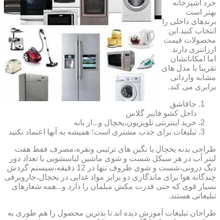
خرد آشپزخانه
بهتر است
برندهای داخلی را
انتخاب کنید.این
محصولات قیمت
ارزانتری دارند
اما امکاناتشان
تقریبا با مدل های
مشابه وارداتی
برابری می کند.
جاقاشق
داخل کشو فایبر گلاس
خرید اینترنتی تلویزیون،یخچال و...از بانه
تبلیغات برای جذب مشتری است؛ همیشه به آنها اعتماد نکنید
طراحی بدنه یخچال با نگین های تزئینی ونقره،مصرف فقط هفت
لیتر آب در هر سیکل شست و شوی ماشین لباسشویی یا تعداد دور
دیگ درونی،شست و شوی ظروف تنها در 12 دقیقه،سیستم گردش
چندگانه هوا برای ماندگاری دو برابر مواد غذایی در یخچال،جاروبرقی
بسیار قوی که حتی قدرت مکش مبلمان را دارد و...همه شعارهای
تبلیغاتی هستند.
طراحان تبلیغات آموزش دیده اند تا بدترین محصول را هم طوری به