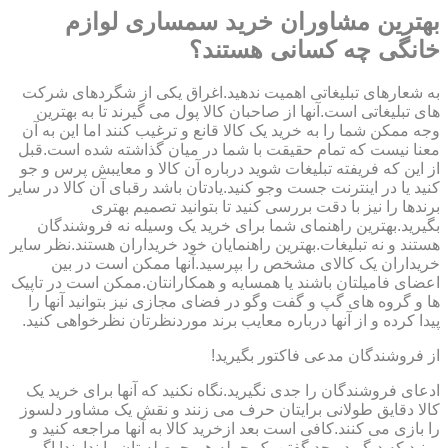
بهترین مشاوران خرید سمساری لوازم
خانگی چه کسانی هستند؟
به شعارهای تبلیغاتی اهمیت ندهید.اغراق یکی از شگردهای شرکت
های تبلیغاتی است.آنها از صاحبان کالا پول می گیرند تا به بهترین
وجه ممکن شما را به خرید یک کالا قانع و ترغیب کنند اما این به آن
معنا نیست که تمام حقیقت با شما در میان گذاشته شده است.قبل
از این که فریفته تبلیغات شوید درباره آن کالا و معایبش پرس و جو
کنید یا در اینترنت جست وجو کنید.یادتان باشد رقبای آن کالا در سایر
برندها را نیز با دقت بررسی کنید تا بتوانید تصمیم بهتری
بگیرید.بهترین راهنمای شما برای خرید یک وسیله نه فروشندگان
هستند و نه تبلیغات.بهترین راهنمایان خود خریداران هستند.نظر سایر
خریداران یک کالای مشخص را بپرسید.آنها ممکن است در بین
اعضای فامیلتان باشند یا همسایه و همکارانتان.ممکن است در تاپیک
ها و گروه های گپ و گفت وگو در فضای مجازی نیز بتوانید آنها را
پیدا کرده و از آنها درباره معایب برند موردنظرتان نظرخواهی کنید.
از فروشندگان مدعی فاکتور بگیرید!
ادعای فروشندگان را جدی نگیرید.نگاه نکنید که آنها برای خرید یک
کالا دقایق طولانی برایتان حرف می زنند و نقش یک مشاور دلسوز
را بازی می کنند.کافی است بعد ازخرید کالا به آنها مراجعه کنید و
ببینید که دیگر در حد گفتن یک جمله هم حوصله تان را ندارند! اگر