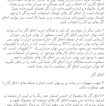
اجاق گازی که انتخاب می کنید بستگی به میزان پخت و پز،تعداد
افراد خانواده و اندازه آشپزخانه دارد.اگر فضای آشپزخانه شما
کوچک است از اجاق گاز های کوچک استفاده کنید و اگر با وجود
کوچک بودن آشپزخانه میزان پخت و پز شما بالا است می توانید اجاق
گاز های تو کار را انتخاب کنید.
۲-یکی دیگر از مواردی که باید به هنگام خرید اجاق گاز به آن توجه
کنید توان حرارتی اجاق گاز است.منظور از توان حرارتی میزان
گرمایی است که از شعله اجاق گاز خارج شده و حرارت تولید می
کند.واحد توان حرارتی BTU بر ساعت است که در ایران با کیلو وات
محاسبه می شود.مناسب ترین توان حرارتی ۲.۰۵ کیلووات است که
بیش تر از آن برای اجاق گاز های موجود در رستوران استفاده می
شود.با وجود این توان حرارتی در اجاق گاز های مختلف با هم
متفاوت است.هنگام خرید اجاق گاز حتما این نکته را در نظر بگیرید
که توان حرارتی اجاق گاز متناسب با نیاز شما باشد.
اجاق گاز
۳-جهت سهولت در پخت و پز بهتر است اندازه شعله های اجاق گاز با
هم متفاوت باشد.
۴-اجاق گاز ها معمولا از جنس استیل ضد زنگ یا ترکیبی از شیشه و
استیل ساخته می شوند.اجاق گاز های شیشه ای معمولا جلوه و
نمای ویژه ای به آشپزخانه می دهند اما اگر به دنبال استحکام بیش