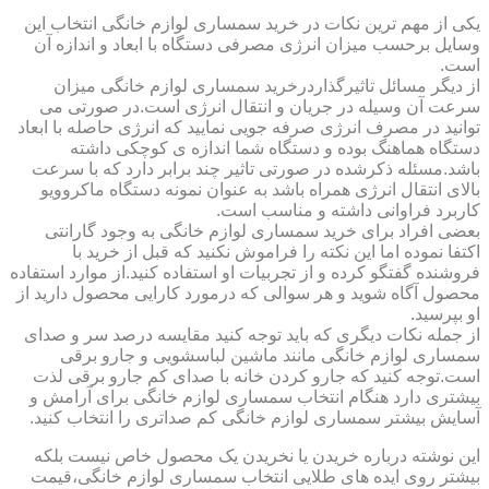
یکی از مهم ترین نکات در خرید سمساری لوازم خانگی انتخاب این
وسایل برحسب میزان انرژی مصرفی دستگاه با ابعاد و اندازه آن
است.
از دیگر مسائل تاثیرگذاردرخرید سمساری لوازم خانگی میزان
سرعت آن وسیله در جریان و انتقال انرژی است.در صورتی می
توانید در مصرف انرژی صرفه جویی نمایید که انرژی حاصله با ابعاد
دستگاه هماهنگ بوده و دستگاه شما اندازه ی کوچکی داشته
باشد.مسئله ذکرشده در صورتی تاثیر چند برابر دارد که با سرعت
بالای انتقال انرژی همراه باشد به عنوان نمونه دستگاه ماکروویو
کاربرد فراوانی داشته و مناسب است.
بعضی افراد برای خرید سمساری لوازم خانگی به وجود گارانتی
اکتفا نموده اما این نکته را فراموش نکنید که قبل از خرید با
فروشنده گفتگو کرده و از تجربیات او استفاده کنید.از موارد استفاده
محصول آگاه شوید و هر سوالی که درمورد کارایی محصول دارید از
او بپرسید.
از جمله نکات دیگری که باید توجه کنید مقایسه درصد سر و صدای
سمساری لوازم خانگی مانند ماشین لباسشویی و جارو برقی
است.توجه کنید که جارو کردن خانه با صدای کم جارو برقی لذت
بیشتری دارد هنگام انتخاب سمساری لوازم خانگی برای آرامش و
آسایش بیشتر سمساری لوازم خانگی کم صداتری را انتخاب کنید.
این نوشته درباره خریدن یا نخریدن یک محصول خاص نیست بلکه
بیشتر روی ایده های طلایی انتخاب سمساری لوازم خانگی،قیمت