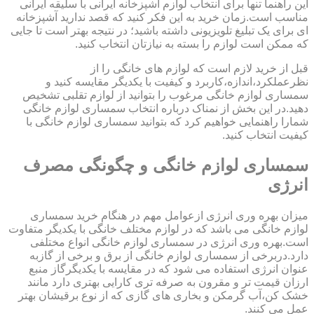
این راهنما تنها برای انتخاب لوازم آشپزخانه ایرانی با سلیقه ایرانی
مناسب است.زمان خرید به این فکر کنید که قصد ندارید آشپزخانه
ای برای یک تبلیغ تلویزیونی داشته باشید؛ در نتیجه بهتر است تا جایی
که ممکن است لوازم را بسته به نیازتان انتخاب کنید.
قبل از خرید لازم است که لوازم های خانگی را از
نظرعملکرد،اندازه،کاربرد و کیفیت با یکدیگر مقایسه کنید و
سمساری لوازم خانگی مرغوب را بتوانید از لوازم تقلبی تشخیص
دهید.در این بخش از نمناک درباره انتخاب سمساری لوازم خانگی
شمارا راهنمایی خواهیم کرد که بتوانید سمساری لوازم خانگی با
کیفیت انتخاب کنید.
سمساری لوازم خانگی و چگونگی مصرف
انرژی
میزان بهره وری انرژی ازعوامل مهم در هنگام خرید سمساری
لوازم خانگی می باشد که در لوازم مختلف خانگی با یکدیگر متفاوت
است.بهره وری انرژی در سمساری لوازم خانگی انواع مختلفی
دارد.دربرخی از سمساری لوازم خانگی از برق و برخی از گازبه
عنوان انرژی استفاده می شود که در مقایسه با یکدیگرگاز منبع
ارزان قیمت تر و مقرون به صرفه تری کارایی بهتری دارد مانند
خشک کن،آب گرمکن و بخاری های گازی که از نوع برقیشان بهتر
عمل می کنند.