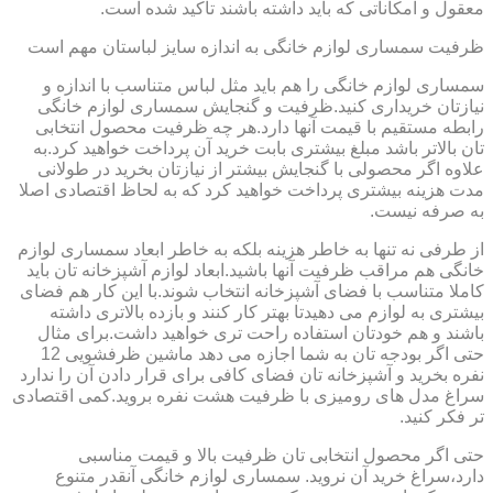
معقول و امکاناتی که باید داشته باشند تاکید شده است.
ظرفیت سمساری لوازم خانگی به اندازه سایز لباستان مهم است
سمساری لوازم خانگی را هم باید مثل لباس متناسب با اندازه و
نیازتان خریداری کنید.ظرفیت و گنجایش سمساری لوازم خانگی
رابطه مستقیم با قیمت آنها دارد.هر چه ظرفیت محصول انتخابی
تان بالاتر باشد مبلغ بیشتری بابت خرید آن پرداخت خواهید کرد.به
علاوه اگر محصولی با گنجایش بیشتر از نیازتان بخرید در طولانی
مدت هزینه بیشتری پرداخت خواهید کرد که به لحاظ اقتصادی اصلا
به صرفه نیست.
از طرفی نه تنها به خاطر هزینه بلکه به خاطر ابعاد سمساری لوازم
خانگی هم مراقب ظرفیت آنها باشید.ابعاد لوازم آشپزخانه تان باید
کاملا متناسب با فضای آشپزخانه انتخاب شوند.با این کار هم فضای
بیشتری به لوازم می دهیدتا بهتر کار کنند و بازده بالاتری داشته
باشند و هم خودتان استفاده راحت تری خواهید داشت.برای مثال
حتی اگر بودجه تان به شما اجازه می دهد ماشین ظرفشویی 12
نفره بخرید و آشپزخانه تان فضای کافی برای قرار دادن آن را ندارد
سراغ مدل های رومیزی با ظرفیت هشت نفره بروید.کمی اقتصادی
تر فکر کنید.
حتی اگر محصول انتخابی تان ظرفیت بالا و قیمت مناسبی
دارد،سراغ خرید آن نروید. سمساری لوازم خانگی آنقدر متنوع