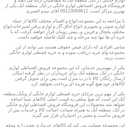
لوازم خانگی در آبک, منطقه آبک به متقاضیان ارائه می دهند و
فروشگاه فروش اقساطی لوازم خانگی در آبک, منطقه آبک یکی از
بهترین مراکز است. 09123069612 آقای میثم افسری
با مراجعه به این مجموعه،انواع و اقسام مختلف کالاها از جمله
لوازم صوتی و تصویری،انواع اجاق گاز و لوازم برقی آشپزخانه،انواع
مختلف یخچال و فریزر و...پیش رویتان قرار خواهند گرفت که با
خرید آن ها تنها چند مرحله و چند کلیک فاصله خواهید داشت.
تمامی افرادی که دارای فیش حقوقی هستند می توانند از این
مجموعه وام خرید دریافت نموده و به خرید قسطی لوازم خانگی
دست بزنند.
یکی از مهمترین خدماتی که این مجموعه فروش اقساطی لوازم
خانگی در آبک, منطقه آبک برای خریداران در نظر گرفته امکان
ارسال رایگان کالا تا درب منزل است.پس برای تحویل گرفتن
کالاهای خود هیچ گونه هزینه ای پرداخت نخواهید کرد.
یکی از مهم ترین مزایای خرید قسطی لوازم خانگی از وبآبک,منطقه
آبک این است که هیچ مبلغی به قیمت اصلی کالاهای شما اضافه
نخواهد شد.محصولات این فروشگاه فروش اقساطی لوازم خانگی
در آبک, منطقه آبک به همراه ضمانت اصالت کالا و خدمات پس از
فروش مناسب و معتبر در اختیارتان قرار می گیرند.
این مجموعه ضمانت می کند که کالاهای خریداری شده را به موقع