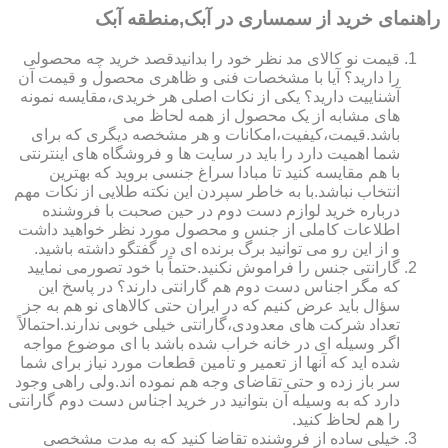
راهنمای خرید از سمساری در آبک,منطقه آبک
قیمت نو کالای مد نظر خود را بدانیدقصد خرید چه محصولی
را دارید؟ آیا با مشخصات فنی و ظاهری محصول و قیمت آن
آشناییت دارید؟ یکی از نکات اصلی هر خریدی،مقایسه نمونه
های مشابه از یک محصول از همه لحاظ می
باشد.قیمت،کیفیت،امکانات و هر مشخصه دیگری که برای
شما اهمیت دارد را باید در سایت ها و فروشگاه های اینترنتی
با هم مقایسه کنید تا مبادا سراغ جنسی بروید که بهترین
انتخاب نباشد.با به خاطر سپردن این نکته طلایی از نکات مهم
درباره خرید لوازم دست دوم در حین صحبت با فروشنده
اطلاعات کاملی از جنس و محصول مورد نظر خواهید داشت
و از این رو می توانید برگ برنده ای در گفتگو داشته باشید.
گارانتی جنس را فراموش نکنید.حتماً با خود تصورمی نمایید
که مگر اجناس دست دوم هم گارانتی دارند؟ در پاسخ این
سؤال باید عرض کنیم که در ایران حتی کالاهای نو هم به جز
تعداد شرکت های معدودی،گارانتی خیلی خوبی ندارند.احتمالاً
اگر وسیله ای در خانه خراب شده باشد با ای موضوع مواجه
شده اید که آنها از تعمیر و تامین قطعات مورد نیاز برای شما
سر باز زده و حتی تقاضای وجه هم نموده اند.ولی راهی وجود
دارد که به وسیله آن بتوانید در خرید اجناس دست دوم گارانتی
را هم لحاظ کنید.
خیلی ساده از فروشنده تقاضا کنید که به مدت مشخصی