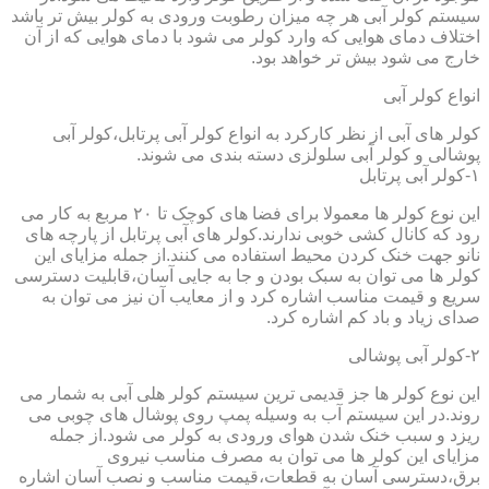
سیستم کولر آبی هر چه میزان رطوبت ورودی به کولر بیش تر باشد
اختلاف دمای هوایی که وارد کولر می شود با دمای هوایی که از آن
خارج می شود بیش تر خواهد بود.
انواع کولر آبی
کولر های آبی از نظر کارکرد به انواع کولر آبی پرتابل،کولر آبی
پوشالی و کولر آبی سلولزی دسته بندی می شوند.
۱-کولر آبی پرتابل
این نوع کولر ها معمولا برای فضا های کوچک تا ۲۰ مربع به کار می
رود که کانال کشی خوبی ندارند.کولر های آبی پرتابل از پارچه های
نانو جهت خنک کردن محیط استفاده می کنند.از جمله مزایای این
کولر ها می توان به سبک بودن و جا به جایی آسان،قابلیت دسترسی
سریع و قیمت مناسب اشاره کرد و از معایب آن نیز می توان به
صدای زیاد و باد کم اشاره کرد.
۲-کولر آبی پوشالی
این نوع کولر ها جز قدیمی ترین سیستم کولر هلی آبی به شمار می
روند.در این سیستم آب به وسیله پمپ روی پوشال های چوبی می
ریزد و سبب خنک شدن هوای ورودی به کولر می شود.از جمله
مزایای این کولر ها می توان به مصرف مناسب نیروی
برق،دسترسی آسان به قطعات،قیمت مناسب و نصب آسان اشاره