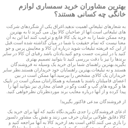
بهترین مشاوران خرید سمساری لوازم
خانگی چه کسانی هستند؟
به شعارهای تبلیغاتی اهمیت ندهید.اغراق یکی از شگردهای شرکت
های تبلیغاتی است.آنها از صاحبان کالا پول می گیرند تا به بهترین
وجه ممکن شما را به خرید یک کالا قانع و ترغیب کنند اما این به آن
معنا نیست که تمام حقیقت با شما در میان گذاشته شده است.قبل
از این که فریفته تبلیغات شوید درباره آن کالا و معایبش پرس و جو
کنید یا در اینترنت جست وجو کنید.یادتان باشد رقبای آن کالا در سایر
برندها را نیز با دقت بررسی کنید تا بتوانید تصمیم بهتری
بگیرید.بهترین راهنمای شما برای خرید یک وسیله نه فروشندگان
هستند و نه تبلیغات.بهترین راهنمایان خود خریداران هستند.نظر سایر
خریداران یک کالای مشخص را بپرسید.آنها ممکن است در بین
اعضای فامیلتان باشند یا همسایه و همکارانتان.ممکن است در تاپیک
ها و گروه های گپ و گفت وگو در فضای مجازی نیز بتوانید آنها را
پیدا کرده و از آنها درباره معایب برند موردنظرتان نظرخواهی کنید.
از فروشندگان مدعی فاکتور بگیرید!
ادعای فروشندگان را جدی نگیرید.نگاه نکنید که آنها برای خرید یک
کالا دقایق طولانی برایتان حرف می زنند و نقش یک مشاور دلسوز
را بازی می کنند.کافی است بعد ازخرید کالا به آنها مراجعه کنید و
ببینید که دیگر در حد گفتن یک جمله هم حوصله تان را ندارند! اگر