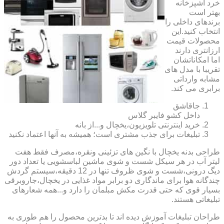
خرد آشپزخانه
بهتر است
برندهای داخلی را
انتخاب کنید.این
محصولات قیمت
ارزانتری دارند
اما امکاناتشان
تقریبا با مدل های
مشابه وارداتی
برابری می کند.
جاقاشق
داخل کشو فایبر گلاس
خرید اینترنتی تلویزیون،یخچال و...از بانه
تبلیغات برای جذب مشتری است؛ همیشه به آنها اعتماد نکنید
طراحی بدنه یخچال با نگین های تزئینی ونقره،مصرف فقط هفت
لیتر آب در هر سیکل شست و شوی ماشین لباسشویی یا تعداد دور
دیگ درونی،شست و شوی ظروف تنها در 12 دقیقه،سیستم گردش
چندگانه هوا برای ماندگاری دو برابر مواد غذایی در یخچال،جاروبرقی
بسیار قوی که حتی قدرت مکش مبلمان را دارد و...همه شعارهای
تبلیغاتی هستند.
طراحان تبلیغات آموزش دیده اند تا بدترین محصول را هم طوری به