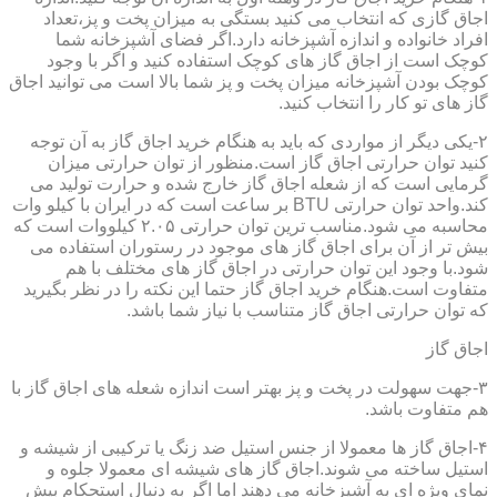
اجاق گازی که انتخاب می کنید بستگی به میزان پخت و پز،تعداد
افراد خانواده و اندازه آشپزخانه دارد.اگر فضای آشپزخانه شما
کوچک است از اجاق گاز های کوچک استفاده کنید و اگر با وجود
کوچک بودن آشپزخانه میزان پخت و پز شما بالا است می توانید اجاق
گاز های تو کار را انتخاب کنید.
۲-یکی دیگر از مواردی که باید به هنگام خرید اجاق گاز به آن توجه
کنید توان حرارتی اجاق گاز است.منظور از توان حرارتی میزان
گرمایی است که از شعله اجاق گاز خارج شده و حرارت تولید می
کند.واحد توان حرارتی BTU بر ساعت است که در ایران با کیلو وات
محاسبه می شود.مناسب ترین توان حرارتی ۲.۰۵ کیلووات است که
بیش تر از آن برای اجاق گاز های موجود در رستوران استفاده می
شود.با وجود این توان حرارتی در اجاق گاز های مختلف با هم
متفاوت است.هنگام خرید اجاق گاز حتما این نکته را در نظر بگیرید
که توان حرارتی اجاق گاز متناسب با نیاز شما باشد.
اجاق گاز
۳-جهت سهولت در پخت و پز بهتر است اندازه شعله های اجاق گاز با
هم متفاوت باشد.
۴-اجاق گاز ها معمولا از جنس استیل ضد زنگ یا ترکیبی از شیشه و
استیل ساخته می شوند.اجاق گاز های شیشه ای معمولا جلوه و
نمای ویژه ای به آشپزخانه می دهند اما اگر به دنبال استحکام بیش