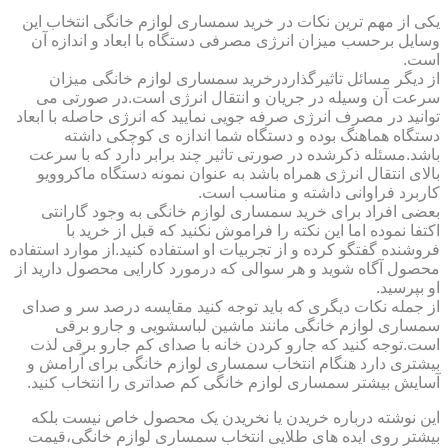
یکی از مهم ترین نکات در خرید سمساری لوازم خانگی انتخاب این
وسایل برحسب میزان انرژی مصرفی دستگاه با ابعاد و اندازه آن
است.
از دیگر مسائل تاثیرگذاردرخرید سمساری لوازم خانگی میزان
سرعت آن وسیله در جریان و انتقال انرژی است.در صورتی می
توانید در مصرف انرژی صرفه جویی نمایید که انرژی حاصله با ابعاد
دستگاه هماهنگ بوده و دستگاه شما اندازه ی کوچکی داشته
باشد.مسئله ذکرشده در صورتی تاثیر چند برابر دارد که با سرعت
بالای انتقال انرژی همراه باشد به عنوان نمونه دستگاه ماکروویو
کاربرد فراوانی داشته و مناسب است.
بعضی افراد برای خرید سمساری لوازم خانگی به وجود گارانتی
اکتفا نموده اما این نکته را فراموش نکنید که قبل از خرید با
فروشنده گفتگو کرده و از تجربیات او استفاده کنید.از موارد استفاده
محصول آگاه شوید و هر سوالی که درمورد کارایی محصول دارید از
او بپرسید.
از جمله نکات دیگری که باید توجه کنید مقایسه درصد سر و صدای
سمساری لوازم خانگی مانند ماشین لباسشویی و جارو برقی
است.توجه کنید که جارو کردن خانه با صدای کم جارو برقی لذت
بیشتری دارد هنگام انتخاب سمساری لوازم خانگی برای آرامش و
آسایش بیشتر سمساری لوازم خانگی کم صداتری را انتخاب کنید.
این نوشته درباره خریدن یا نخریدن یک محصول خاص نیست بلکه
بیشتر روی ایده های طلایی انتخاب سمساری لوازم خانگی،قیمت