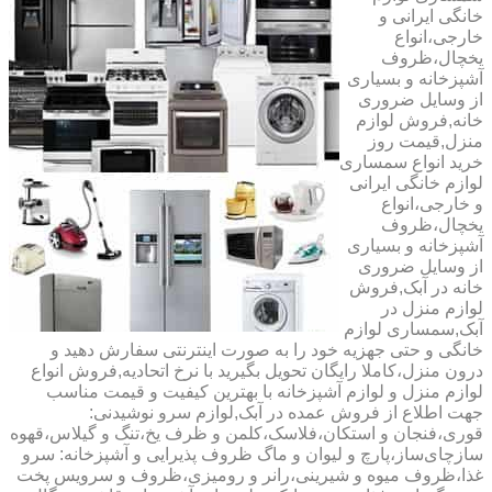
خانگی ایرانی و
خارجی،انواع
یخچال،ظروف
آشپزخانه و بسیاری
از وسایل ضروری
خانه,فروش لوازم
منزل,قیمت روز
خرید انواع سمساری
لوازم خانگی ایرانی
و خارجی،انواع
یخچال،ظروف
آشپزخانه و بسیاری
از وسایل ضروری
خانه در آبک,فروش
لوازم منزل در
آبک,سمساری لوازم
خانگی و حتی جهزیه خود را به صورت اینترنتی سفارش دهید و
درون منزل،کاملا رایگان تحویل بگیرید با نرخ اتحادیه,فروش انواع
لوازم منزل و لوازم آشپزخانه با بهترین کیفیت و قیمت مناسب
جهت اطلاع از فروش عمده در آبک,لوازم سرو نوشیدنی:
قوری،فنجان و استکان،فلاسک،کلمن و ظرف یخ،تنگ و گیلاس،قهوه
سازچای‌ساز،پارچ و لیوان و ماگ ظروف پذیرایی و آشپزخانه: سرو
غذا،ظروف میوه و شیرینی،رانر و رومیزی،ظروف و سرویس پخت