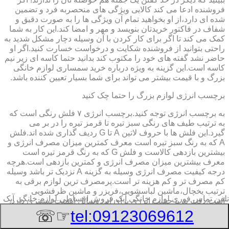
فروشنده ادعا می کند کالایی ویژگی های منحصربه فرد و تضمین
شده ای دارد،از او بخواهید تمام آن ویژگی ها را به صورت دقیق و
شفاف در فاکتور خریدتان بنویسد و مهر و امضا کند.این کار به شما
کمک می کند تا اگر برای کار کردن با آن وسیله دچار مشکل شدید به
راحتی بتوانید از فروشنده شکایت و درخواست خسارت کنید.اگر او
حاضر نشد گفته های خود را مکتوب کند بدانید حتما کاسه ای زیر نیم
کاسه است.این گزینه به ویژه درباره خرید سمساری لوازم خانگی
بزرگ و با قیمت بیشتر می تواند برای شما بسیار تعیین کننده باشد.
برچسب انرژی لوازم بزرگ را حتما چک کنید
به برچسب انرژی توجه کنید.برچسب انرژی ٧ فلش رنگی است که
به ترتیب طیف های رنگی سبز تیره تا قرمز تیره را در بر می
گیرد.این فلش ها با حروف لاتین A تا G ردیف گذاری شده اند.فلش
A که به رنگ سبز تیره است معرف کمترین میزان مصرف انرژی و
بیشترین بازدهی کالاست و فلش G که به رنگ قرمز تیره است
معرف بیشترین میزان مصرف انرژی و کمترین بازدهی است.هرچه
درجه کیفیت مصرف انرژی وسیله به گزینه A نزدیک تر باشد وسیله
کم مصرف تر و کم هزینه تر است.پرمصرف ترین لوازم برقی به
ترتیب یخچال،ماشین لباسشویی،فریزر و ماشین ظرفشویی
تلفن تماس فوری
لوازم خانگی آبک,فروش اقساطی لوازم خانگی آبک
است.دقت به برچسب انرژی برای این وسایل اهمیت بیشتری دارد.
☞☏
tel:09123069612
دور موتور نکته طلایی خرید لباسشویی