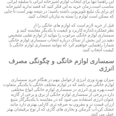
این راهنما تنها برای انتخاب لوازم آشپزخانه ایرانی با سلیقه ایرانی
مناسب است.زمان خرید به این فکر کنید که قصد ندارید آشپزخانه
ای برای یک تبلیغ تلویزیونی داشته باشید؛ در نتیجه بهتر است تا جایی
که ممکن است لوازم را بسته به نیازتان انتخاب کنید.
قبل از خرید لازم است که لوازم های خانگی را از
نظرعملکرد،اندازه،کاربرد و کیفیت با یکدیگر مقایسه کنید و
سمساری لوازم خانگی مرغوب را بتوانید از لوازم تقلبی تشخیص
دهید.در این بخش از نمناک درباره انتخاب سمساری لوازم خانگی
شمارا راهنمایی خواهیم کرد که بتوانید سمساری لوازم خانگی با
کیفیت انتخاب کنید.
سمساری لوازم خانگی و چگونگی مصرف
انرژی
میزان بهره وری انرژی ازعوامل مهم در هنگام خرید سمساری
لوازم خانگی می باشد که در لوازم مختلف خانگی با یکدیگر متفاوت
است.بهره وری انرژی در سمساری لوازم خانگی انواع مختلفی
دارد.دربرخی از سمساری لوازم خانگی از برق و برخی از گازبه
عنوان انرژی استفاده می شود که در مقایسه با یکدیگرگاز منبع
ارزان قیمت تر و مقرون به صرفه تری کارایی بهتری دارد مانند
خشک کن،آب گرمکن و بخاری های گازی که از نوع برقیشان بهتر
عمل می کنند.