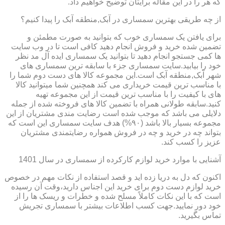
که هر را در این مقاله برایتان توضیح خواهیم داد.
از چه طریقی بهترین سمساری در آبک,منطقه آبک را پیدا کنیم؟
برای یافتن یک سمساری خوب که بتوانید به صورت مطمئن و
تضمین شده خرید و فروش انجام دهید کافی است تا در وب سایت
ها کمی جستجو انجام دهید تا بتوانید یک سمساری ایده آل مد نظر
خود را بیابید.سایت سمساری جزء با سابقه ترین سمساری های
شهر آبک,منطقه آبک است.این مجموعه کالا های دست دوم شما را
با مناسب ترین قیمت خریداری می کند همچنین شما میتوانید کالا
های با کیفیت را با مناسب ترین قیمت از این مجموعه تهیه
کنید.سابقه طولانی همراه با تضمین کالا های فروخته شده از جمله
دلایلی می باشد که موجب شده است رضایت مندی مشتریان از این
مجموعه بسیار بالا باشد (۹۰%) هدف سایت سمساری این است که
بتواند چه در خرید و چه در فروش همواره رضایتمندی مشتریان
عزیز را کسب کند.
آشنایی با موارد خرید لوازم کارکرده از سمساری در سال 1401
اکنون که دل به دریا زده اید و قصد استفاده از نکات مهم در خصوص
خرید لوازم دست دوم برای خرید این اجناس دارید،وقت آن رسیده
است که با این نکات کاملاً مسلح شده و خطرات و ریسک ها را از
خود دور نمایید.جهت کسب اطلاعات بیشتر با سمساری تجریش
تماس بگیرید.