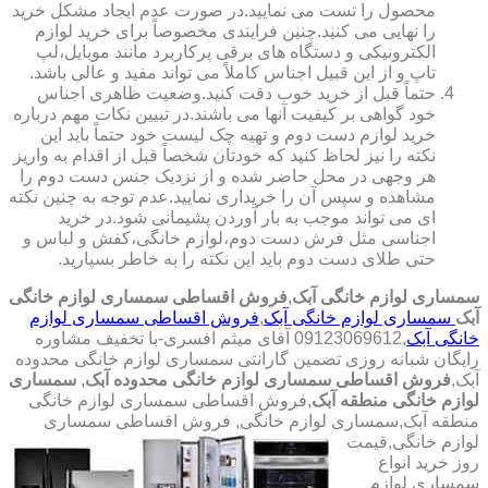
محصول را تست می نمایید.در صورت عدم ایجاد مشکل خرید
را نهایی می کنید.چنین فرایندی مخصوصاً برای خرید لوازم
الکترونیکی و دستگاه های برقی پرکاربرد مانند موبایل،لپ
تاپ و از این قبیل اجناس کاملاً می تواند مفید و عالی باشد.
حتماً قبل از خرید خوب دقت کنید.وضعیت ظاهری اجناس
خود گواهی بر کیفیت آنها می باشند.در تبیین نکات مهم درباره
خرید لوازم دست دوم و تهیه چک لیست خود حتماً باید این
نکته را نیز لحاظ کنید که خودتان شخصاً قبل از اقدام به واریز
هر وجهی در محل حاضر شده و از نزدیک جنس دست دوم را
مشاهده و سپس آن را خریداری نمایید.عدم توجه به چنین نکته
ای می تواند موجب به بار آوردن پشیمانی شود.در خرید
اجناسی مثل فرش دست دوم،لوازم خانگی،کفش و لباس و
حتی طلای دست دوم باید این نکته را به خاطر بسپارید.
سمساری لوازم خانگی آبک
,
فروش اقساطی سمساری لوازم خانگی
آبک
سمساری لوازم خانگی آبک
,
فروش اقساطی سمساری لوازم
خانگی آبک
,09123069612 آقای میثم افسری-با تخفیف مشاوره
رایگان شبانه روزی تضمین گارانتی سمساری لوازم خانگی محدوده
آبک,
فروش اقساطی سمساری لوازم خانگی محدوده آبک
,
سمساری
لوازم خانگی منطقه آبک
,فروش اقساطی سمساری لوازم خانگی
منطقه آبک,سمساری لوازم خانگی,
فروش اقساطی سمساری
لوازم خانگی,قیمت
روز خرید انواع
سمساری لوازم