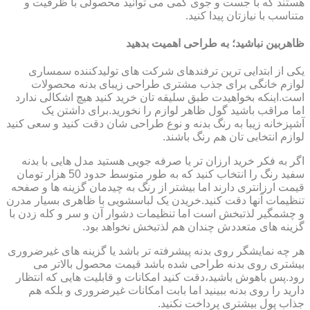
هستند که با جست و جوی کمی می توانید محصولی با ظرفیت و
متناسب با نیازتان پیدا کنید.
ظاهربین نباشید؛ به طراحی اهمیت بدهید
یکی از ابتدایی ترین ترفندهای شرکت های تولیدکننده سمساری
لوازم خانگی برای جذب مشتری طراحی زیبای بدنه محصولات
است.اینکه بخواهیدت طبق سلیقه تان خرید کنید هیچ اشکالی ندارد
اما مراقب باشید گول ظاهر لوازم را نخورید.برای داشتن یک
آشپزخانه زیبا به رنگ بدنه و نوع طراحی شان دقت کنید و سعی کنید
لوازم انتخابی تان هم رنگ باشند.
اگر به فکر خرید ارزان تر یا صرفه جویی هستید مدل هایی با بدنه
سفید رنگ را انتخاب کنید که به طور متوسط حدود 50 هزار تومان
قیمت ارزانتری دارند اما بیشتر از رنگ به چیدمان گزینه ها و صفحه
تنظیمات آنها دقت کنید.خریدن یک لباسشویی با ظاهری بسیار مدرن
و چشمگیر لذتبخش است اما تنظیمات دشوار آن و سر و کله زدن با
گزینه های متعددش چندان هم لذتبخش نخواهد بود.
هر چه نمایشگر روی بدنه پیشرفته تر باشد یا گزینه های غیرضروری
بیشتری روی بدنه طراحی شده باشد قیمت محصول بالاتر می
رود.پس باهوش باشید،دقت کنید امکانات و قابلیت هایی که انتظار
دارید را روی بدنه ببینید اما بابت امکانات غیرضروری و بلکه هم
جذاب پول بیشتری پرداخت نکنید.