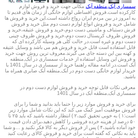
سمساری آبک,منطقه آبک
مکانی جهت خرید و فروش لوازم
کارکرده است.فروش اقساطی لوازم خانگی از زمان های قدیم تا
به امروز در بین مردم ایران رواج داشته است.این خرید و فروش ها
شامل خرید و فروش انواع لوازم دست دوم مثل خرید و فروش
فرش دستباف و ماشینی دست دوم،خرید و فروش عتیقه،خرید و
فروش ظروف کریستال دست دوم،خرید و فروش ظروف چینی
دست دوم و غیره است.در حالت کلی هر وسیله کارکرده ای که
قابل استفاده است قابل خرید و فروش هم می باشد و وسایل عتیقه
و کهنه بین این دسته جای می گیرند.معروف ترین روش جهت خرید
و فروش این وسایل استفاده از خدمات سمساری در آبک,منطقه
آبک است.در ادامه مقاله راهنما خرید از سمساری در سال 1401 با
خریدار لوازم خانگی دست دوم در آبک,منطقه آبک صابری همراه ما
باشید.
معرفی نکات قابل توجه خرید و فروش لوازم دست دوم در
سمساری آبک,منطقه آبک در سال 1401
برای خرید و فروش موارد زیر را حتما باید بدانید و شما را برای
فروش موفقیت آمیز کمک می کند که این نکات شامل موارد زیر
است:۱ ) به خوبی تحقیق کنید،۲ ) انتظار داشته باشید که باید ۲۵ تا
۵۰ درصد از هزینه خرده فروشی را کاهش دهید،برای دادن قیمت
خود آماده باشید،۴ ) پس از فروش دیگر به کالا فکر نکنید و …و شما
باید به نکاتی که گفته است برای خرید و فروش کالای رعایت کنید