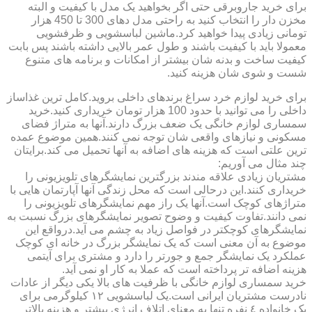
برای خرید جاروبرقی حتی اگر بخواهید یک مدل با کیفیت و البته
مخزن دار را انتخاب کنید به راحتی مدل دهای 300 تا 450 هزار
تومانی زیادی پیدا خواهید کرد.ماشین لباسشویی و ظرفشویی
معمولا باید با کیفیت باشند و طول عمر بالایی داشته باشند پس بابت
کیفیت ساخت و بدنه شان بیشتر از امکانات و برنامه های متنوع
شست و شوی شان هزینه کنید.
برای خرید لوازم خرد سراغ برندهای داخلی بروید.کامل ترین غذاساز
داخلی را می توانید با حدود 100 هزار تومان خریداری کنید.خرید
سمساری لوازم خانگی یک ضعف بزرگ دارند.آنها به متراژ فضای
مسکونی و نیازهای واقعی شان توجه نمی کنند.همین موضوع عمده
ترین علتی است که هزینه های اضافه به آنها تحمیل می کند.برایتان
چند مثال می آوریم:
مشتریان زیادی علاقه مندند بزرگترین نمایشگرهای تلویزیونی را
خریداری کنند.این درحالی است که محل زندگی آنها آپارتمان هایی با
متراژهای کوچک است.آنها یک راز مهم نمایشگرهای تلویزیونی را
نمی دانند.تفاوت کیفیت و وضوح تصویر نمایشگرهای بزرگ نسبت به
نمایشگرهای کوچکتر در فواصل زیاد به چشم می آید.درواقع این
موضوع به آن معنی است که یک نمایشگر بزرگ در خانه ای کوچک
عملکرد یک نمایشگر جمع و جورتر را دارد و مشتری برای آیتمی
هزینه اضافه تر پرداخته است که عملا به کار او نمی آید.
خرید سمساری لوازم خانگی با ظرفیت های بالا یکی دیگر از عادات
نادرست مشتریان ایرانی است.یک لباسشویی ١٢ کیلوگرمی برای
یک خانواده ٤ نفره تنها به معنای اتلاف انرژی بیشتر و هزینه بالاتر