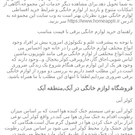
به شما تحویل دهد.برای مشاهده دیگر خدمات این مجموعه،آگاهی از
امکانات متنوع و بازدید از لوازم خانگی و شرایط خرید اقساطی
لوازم خانگی مورد نظرتان بهتر است به وب سایت این مجموعه به
آدرس https://www.homeappli.ir سر بزنید.
راهنمای خرید لوازم خانگی برقی با قیمت مناسب
با توجه به پیشرفت علم و تکنولوژی امروزه بیش تر افراد وجود
انواع مختلف لوازم خانگی برقی را در خانه خود احساس می
کنند.انواع مختلفی از لوازم خانگی برقی مانند تلویزیون،ماشین
لباس شویی،اجاق گاز،جاروبرقی،کولر،یخچال و...وجود دارند که
وجود هر یک از این لوازم برقی هنگام شروع یک زندگی ضروری
است.در این مطلب قصد داریم به بررسی دو مورد از لوازم خانگی
برقی ضروری بپردایم.لطفا تا انتهای این مطلب با ما همراه باشید.
قروشگاه لوازم خانگی در آبک,منطقه آبک
کولر آبی
کولر آبی نوعی سیستم خنک کننده هوا است که بر اساس میزان
رطوبت اقدام به خنک سازی هوا می کند.در واقع کولر آبی نوعی
ابزار برای خنک کردن هوا در فصول گرم سال است.هنگامی که
هوای خشک وارد محیط کولر آبی می شود بر اساس میزان رطوبت
موجود در آن خنک شده و از طریق کولر وارد محیط می شود.در