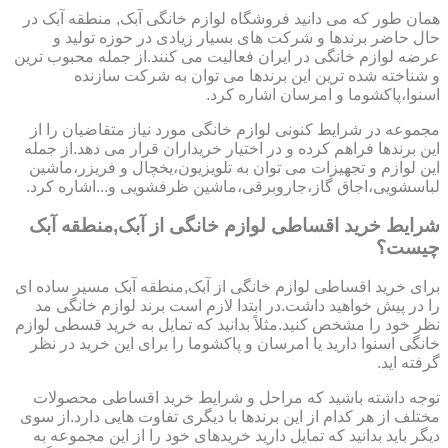
همان طور که می دانید فروشگاه لوازم خانگی آبک, منطقه آبک در
حال حاضر برندها و شرکت های بسیار زیادی در حوزه تولید و
عرضه لوازم خانگی در ایران فعالیت می کنند.از جمله محبوب ترین
و شناخته شده ترین این برندها می توان به شرکت سازنده
اسنوا،پاکشوما و امرسان اشاره کرد.
مجموعه در شرایط کنونی لوازم خانگی مورد نیاز متقاضیان را از
این برندها فراهم کرده و در اختیار خریداران قرار می دهد.از جمله
این لوازم و تجهیزات می توان به تلویزیون،یخچال و فریزر،ماشین
لباسشویی،اجاق گاز،جاروبرقی،ماشین ظرفشویی و...اشاره کرد.
شرایط خرید اقساطی لوازم خانگی از آبک,منطقه آبک
چیست؟
برای خرید اقساطی لوازم خانگی از آبک,منطقه آبک مسیر ساده ای
را در پیش خواهید داشت.در ابتدا لازم است برند لوازم خانگی مد
نظر خود را مشخص کنید.مثلاً بدانید که تمایل به خرید قسطی لوازم
خانگی اسنوا دارید یا امرسان و پاکشوما را برای این خرید در نظر
گرفته اید.
توجه داشته باشید که مراحل و شرایط خرید اقساطی محصولات
مختلف از هر کدام از این برندها با دیگری تفاوت هایی دارد.از سوی
دیگر باید بدانید که تمایل دارید خریدهای خود را از این مجموعه به