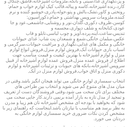
و پز،نگهداری غذا،سینی و بانکه،ملزومات آشپزخانه،قاشق،چنگال و
کارد،رنده آشپزخانه،کاسه و پیاله،قالب کیک لوازم خواب و حمام:
روتختی و کاور،تشک،بالش و پتو،حوله،پادری،خوشبو کننده و نرم
کننده،ملزومات سرویس بهداشتی و حمام.دکوراسیون:
کوسن،ظروف دکوری،گلدان،نور و روشنایی،جاشمعی،عود و جا
عودی،کتابخانه و شلف دیواری،مجسمه و
تندیس،ساعت،آینه،پرده،آویز و چوب لباسی،تابلو و قاب
عکس،مبلمان خانگی،شمع و شمعدان پت شاپ: غذای حیوانات
خانگی و مکمل های غذایی،نگهداری و مراقبت حیوانات،سرگرمی و
اسباب بازی حیوانات آبک,فروش لوازم منزل,فروش انواع لوازم
منزل و لوازم آشپزخانه با بهترین کیفیت و قیمت مناسب جهت
اطلاع از فروش عمده منزل,فروش عمده لوازم آشپزخانه از قبیل
سرویس آشپزخانه،بانکه های حبوبات و تزئینات آشپزخانه و لوازم
دکوری منزل و اتاق خواب,فروش لوازم منزل در آبک,
انتخاب سمساری لوازم خانگی می تواند هیجان انگیز باشد.وقتی در
میان مدل های متنوع گم می شوید و انتخاب بین طراحی های
مختلف برای تان سخت می شود،وقتی فروشندگان دست از تعریف
و تمجید از مدل تازه به بازار آمده برنمی دارند.کار جایی سخت می
شود که بخواهید با بودجه ای مشخص آشپزخانه تان هم زیبا و مدرن
به نظر برسد هم متناسب با نیازتان باشد.اینجاست که راهنمای زیر با
مشخص کردن نکات ضروری خرید سمساری لوازم خانگی به
دردتان می خورد.