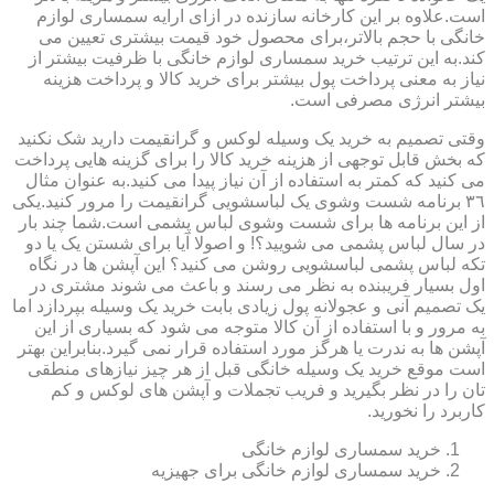
است.علاوه بر این کارخانه سازنده در ازای ارایه سمساری لوازم
خانگی با حجم بالاتر،برای محصول خود قیمت بیشتری تعیین می
کند.به این ترتیب خرید سمساری لوازم خانگی با ظرفیت بیشتر از
نیاز به معنی پرداخت پول بیشتر برای خرید کالا و پرداخت هزینه
بیشتر انرژی مصرفی است.
وقتی تصمیم به خرید یک وسیله لوکس و گرانقیمت دارید شک نکنید
که بخش قابل توجهی از هزینه خرید کالا را برای گزینه هایی پرداخت
می کنید که کمتر به استفاده از آن نیاز پیدا می کنید.به عنوان مثال
٣٦ برنامه شست وشوی یک لباسشویی گرانقیمت را مرور کنید.یکی
از این برنامه ها برای شست وشوی لباس پشمی است.شما چند بار
در سال لباس پشمی می شویید؟! و اصولا آیا برای شستن یک یا دو
تکه لباس پشمی لباسشویی روشن می کنید؟ این آپشن ها در نگاه
اول بسیار فریبنده به نظر می رسند و باعث می شوند مشتری در
یک تصمیم آنی و عجولانه پول زیادی بابت خرید یک وسیله بپردازد اما
به مرور و با استفاده از آن کالا متوجه می شود که بسیاری از این
آپشن ها به ندرت یا هرگز مورد استفاده قرار نمی گیرد.بنابراین بهتر
است موقع خرید یک وسیله خانگی قبل از هر چیز نیازهای منطقی
تان را در نظر بگیرید و فریب تجملات و آپشن های لوکس و کم
کاربرد را نخورید.
خرید سمساری لوازم خانگی
خرید سمساری لوازم خانگی برای جهیزیه