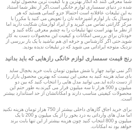
شما معرفی کنند که انگار بهترین و با کیفیت ترین محصول تولید
شده در دنیای سمساری لوازم خانگی است.اگر از نظر شما استناد
به این تبلیغات عاقلانه است احتمالا جزو کسانی هستید که هر
دوسال یک بار لوازم آشپزخانه تان را تعویض می کنید یا مکررا با
مرکز گارانتی تماس می گیرید و از ایراد لوازمتان شکایت دارید اما
از نظر ما بهتر است تنها تبلیغات را به چشم معرفی نگاه کنید و
خودتان برای بررسی امکانات و کیفیت این محصولات دست به کار
شوید.حتی اگر کارشناس و حرفه ای هم نباشید با یک بار بررسی از
نزدیک متوجه ایراداتی می شوید که در تبلیغات ندیده بودید.
رنج قیمت سمساری لوازم خانگی رازهایی که باید بدانید
اگر نمی توانید چهار یا شش میلیون تومان بابت خرید یخچال ساید
بای ساید هزینه کنید به معنی این نیست که بهترین محصول بازار را
از دست داده اید.می توانید مدل هایی را انتخاب کنید که بین دو
میلیون و 500 هزار تا سه میلیون قرار می گیرند.به طور حتم این
محصولات کیفیتی مناسب دارند و امکاناتشان از حد استاندارد بیشتر
است.
برای خرید اجاق گازهای داخلی بیشتر از 750 هزار تومان هزینه نکنید
اما مدل های وارداتی به درد بخور را از یک میلیون و 200 تا یک
میلیون و 800 انتخاب کنید چون هزینه بیشتر از این تنها بابت برند
خواهد بود نه امکانات.