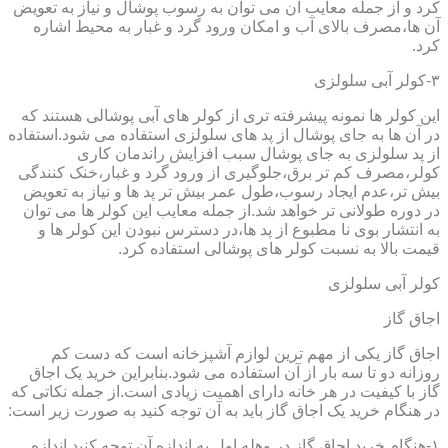
کرد و از جمله معایب آن می توان به رسوب پوشال و نیاز به تعویض
آن ها،مصرف بالای آب و امکان ورود گرد و غبار به محیط اشاره
کرد.
۳-کولر آبی سلولزی
این کولر ها نمونه پیشرفته تری از کولر های آبی پوشالی هستند که
در آن ها به جای پوشال از پد های سلولزی استفاده می شود.استفاده
از پد سلولزی به جای پوشال سبب افزایش راندمان کاری
کولر،مصرف کم تر برق،جلوگیری از ورود گرد و غبار،خنک کنندگی
بیش تر،عدم ایجاد رسوب،طول عمر بیش تر پد ها و نیاز به تعویض
در دوره طولانی تر خواهد شد.از جمله معایب این کولر ها می توان
به انتشار بوی نا مطبوع از پد ها،در دسترس نبودن این کولر ها و
قیمت بالا به نسبت کولر های پوشالی استفاده کرد.
کولر آبی سلولزی
اجاق گاز
اجاق گاز یکی از مهم ترین لوازم آشپزخانه است که دست کم
روزانه دو تا سه بار از آن استفاده می شود.بنابراین خرید یک اجاق
گاز با کیفیت در هر خانه دارای اهمیت زیادی است.از جمله نکاتی که
در هنگام خرید یک اجاق گاز باید به آن توجه کنید به صورت زیر است:
۱-هنگام خرید اجاق گاز در وهله اول به اندازه آن توجه کنید.اندازه