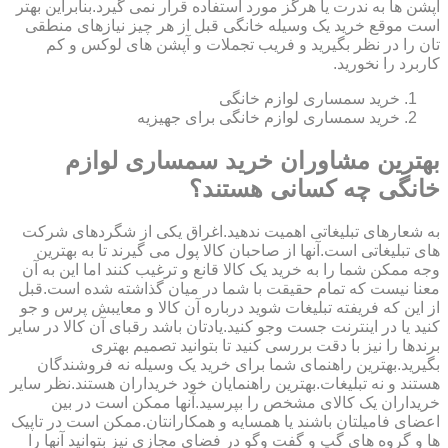
آپشن ها به ندرت یا هرگز مورد استفاده قرار نمی گیرد.بنابراین بهتر
است موقع خرید یک وسیله خانگی قبل از هر چیز نیازهای منطقی
تان را در نظر بگیرید و فریب تجملات و آپشن های لوکس و کم
کاربرد را نخورید.
خرید سمساری لوازم خانگی
خرید سمساری لوازم خانگی برای جهیزیه
بهترین مشاوران خرید سمساری لوازم
خانگی چه کسانی هستند؟
به شعارهای تبلیغاتی اهمیت ندهید.اغراق یکی از شگردهای شرکت
های تبلیغاتی است.آنها از صاحبان کالا پول می گیرند تا به بهترین
وجه ممکن شما را به خرید یک کالا قانع و ترغیب کنند اما این به آن
معنا نیست که تمام حقیقت با شما در میان گذاشته شده است.قبل
از این که فریفته تبلیغات شوید درباره آن کالا و معایبش پرس و جو
کنید یا در اینترنت جست وجو کنید.یادتان باشد رقبای آن کالا در سایر
برندها را نیز با دقت بررسی کنید تا بتوانید تصمیم بهتری
بگیرید.بهترین راهنمای شما برای خرید یک وسیله نه فروشندگان
هستند و نه تبلیغات.بهترین راهنمایان خود خریداران هستند.نظر سایر
خریداران یک کالای مشخص را بپرسید.آنها ممکن است در بین
اعضای فامیلتان باشند یا همسایه و همکارانتان.ممکن است در تاپیک
ها و گروه های گپ و گفت وگو در فضای مجازی نیز بتوانید آنها را