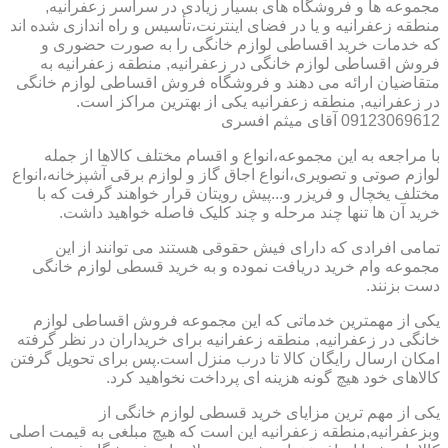
مجموعه ها و فروشگاه های بسیار زیادی در سراسر زعفرانیه,
منطقه زعفرانیه و یا در فضای اینترنت،تأسیس و راه اندازی شده اند
که خدمات خرید اقساطی لوازم خانگی را به صورت حضوری و
فروش اقساطی لوازم خانگی در زعفرانیه, منطقه زعفرانیه به
متقاضیان ارائه می دهند و فروشگاه فروش اقساطی لوازم خانگی
در زعفرانیه, منطقه زعفرانیه یکی از بهترین مراکز است.
09123069612 آقای میثم افسری
با مراجعه به این مجموعه،انواع و اقسام مختلف کالاها از جمله
لوازم صوتی و تصویری،انواع اجاق گاز و لوازم برقی آشپزخانه،انواع
مختلف یخچال و فریزر و...پیش رویتان قرار خواهند گرفت که با
خرید آن ها تنها چند مرحله و چند کلیک فاصله خواهید داشت.
تمامی افرادی که دارای فیش حقوقی هستند می توانند از این
مجموعه وام خرید دریافت نموده و به خرید قسطی لوازم خانگی
دست بزنند.
یکی از مهمترین خدماتی که این مجموعه فروش اقساطی لوازم
خانگی در زعفرانیه, منطقه زعفرانیه برای خریداران در نظر گرفته
امکان ارسال رایگان کالا تا درب منزل است.پس برای تحویل گرفتن
کالاهای خود هیچ گونه هزینه ای پرداخت نخواهید کرد.
یکی از مهم ترین مزایای خرید قسطی لوازم خانگی از
وبزعفرانیه,منطقه زعفرانیه این است که هیچ مبلغی به قیمت اصلی