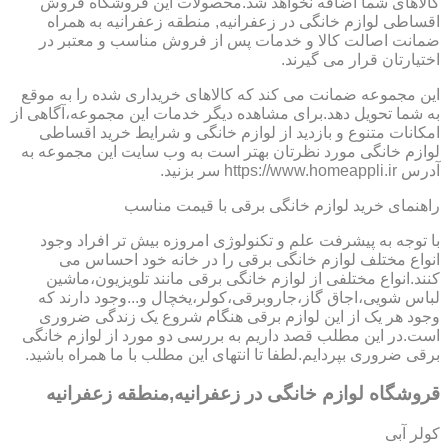
کالاهای شما اضافه نخواهد شد.محصولات این فروشگاه فروش
اقساطی لوازم خانگی در زعفرانیه, منطقه زعفرانیه به همراه
ضمانت اصالت کالا و خدمات پس از فروش مناسب و معتبر در
اختیارتان قرار می گیرند.
این مجموعه ضمانت می کند که کالاهای خریداری شده را به موقع
به شما تحویل دهد.برای مشاهده دیگر خدمات این مجموعه،آگاهی از
امکانات متنوع و بازدید از لوازم خانگی و شرایط خرید اقساطی
لوازم خانگی مورد نظرتان بهتر است به وب سایت این مجموعه به
آدرس https://www.homeappli.ir سر بزنید.
راهنمای خرید لوازم خانگی برقی با قیمت مناسب
با توجه به پیشرفت علم و تکنولوژی امروزه بیش تر افراد وجود
انواع مختلف لوازم خانگی برقی را در خانه خود احساس می
کنند.انواع مختلفی از لوازم خانگی برقی مانند تلویزیون،ماشین
لباس شویی،اجاق گاز،جاروبرقی،کولر،یخچال و...وجود دارند که
وجود هر یک از این لوازم برقی هنگام شروع یک زندگی ضروری
است.در این مطلب قصد داریم به بررسی دو مورد از لوازم خانگی
برقی ضروری بپردایم.لطفا تا انتهای این مطلب با ما همراه باشید.
قروشگاه لوازم خانگی در زعفرانیه,منطقه زعفرانیه
کولر آبی