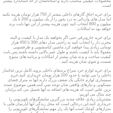
محصولات کیفیتی مناسب دارند و امکاناتشان از حد استاندارد بیشتر
است.
برای خرید اجاق گازهای داخلی بیشتر از 750 هزار تومان هزینه نکنید
اما مدل های وارداتی به درد بخور را از یک میلیون و 200 تا یک
میلیون و 800 انتخاب کنید چون هزینه بیشتر از این تنها بابت برند
خواهد بود نه امکانات.
برای خرید جاروبرقی حتی اگر بخواهید یک مدل با کیفیت و البته
مخزن دار را انتخاب کنید به راحتی مدل دهای 300 تا 450 هزار
تومانی زیادی پیدا خواهید کرد.ماشین لباسشویی و ظرفشویی
معمولا باید با کیفیت باشند و طول عمر بالایی داشته باشند پس بابت
کیفیت ساخت و بدنه شان بیشتر از امکانات و برنامه های متنوع
شست و شوی شان هزینه کنید.
برای خرید لوازم خرد سراغ برندهای داخلی بروید.کامل ترین غذاساز
داخلی را می توانید با حدود 100 هزار تومان خریداری کنید.خرید
سمساری لوازم خانگی یک ضعف بزرگ دارند.آنها به متراژ فضای
مسکونی و نیازهای واقعی شان توجه نمی کنند.همین موضوع عمده
ترین علتی است که هزینه های اضافه به آنها تحمیل می کند.برایتان
چند مثال می آوریم:
مشتریان زیادی علاقه مندند بزرگترین نمایشگرهای تلویزیونی را
خریداری کنند.این درحالی است که محل زندگی آنها آپارتمان هایی با
متراژهای کوچک است.آنها یک راز مهم نمایشگرهای تلویزیونی را