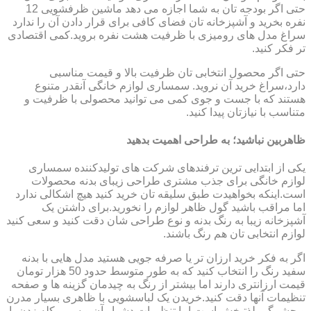
حتی اگر بودجه تان به شما اجازه می دهد ماشین ظرفشویی 12
نفره بخرید و آشپزخانه تان فضای کافی برای قرار دادن آن را ندارد
سراغ مدل های رومیزی با ظرفیت هشت نفره بروید.کمی اقتصادی
تر فکر کنید.
حتی اگر محصول انتخابی تان ظرفیت بالا و قیمت مناسبی
دارد،سراغ خرید آن نروید. سمساری لوازم خانگی آنقدر متنوع
هستند که با جست و جوی کمی می توانید محصولی با ظرفیت و
متناسب با نیازتان پیدا کنید.
ظاهربین نباشید؛ به طراحی اهمیت بدهید
یکی از ابتدایی ترین ترفندهای شرکت های تولیدکننده سمساری
لوازم خانگی برای جذب مشتری طراحی زیبای بدنه محصولات
است.اینکه بخواهیدت طبق سلیقه تان خرید کنید هیچ اشکالی ندارد
اما مراقب باشید گول ظاهر لوازم را نخورید.برای داشتن یک
آشپزخانه زیبا به رنگ بدنه و نوع طراحی شان دقت کنید و سعی کنید
لوازم انتخابی تان هم رنگ باشند.
اگر به فکر خرید ارزان تر یا صرفه جویی هستید مدل هایی با بدنه
سفید رنگ را انتخاب کنید که به طور متوسط حدود 50 هزار تومان
قیمت ارزانتری دارند اما بیشتر از رنگ به چیدمان گزینه ها و صفحه
تنظیمات آنها دقت کنید.خریدن یک لباسشویی با ظاهری بسیار مدرن
و چشمگیر لذتبخش است اما تنظیمات دشوار آن و سر و کله زدن با