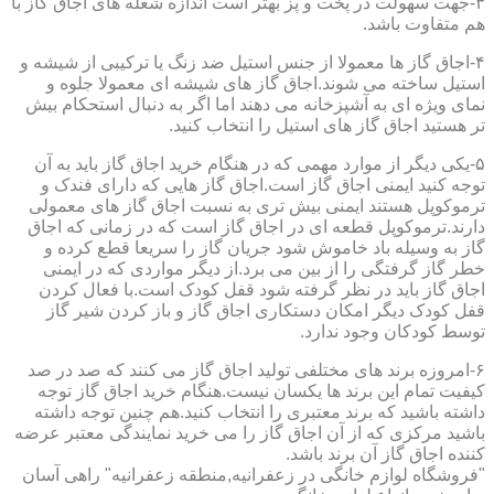
۳-جهت سهولت در پخت و پز بهتر است اندازه شعله های اجاق گاز با
هم متفاوت باشد.
۴-اجاق گاز ها معمولا از جنس استیل ضد زنگ یا ترکیبی از شیشه و
استیل ساخته می شوند.اجاق گاز های شیشه ای معمولا جلوه و
نمای ویژه ای به آشپزخانه می دهند اما اگر به دنبال استحکام بیش
تر هستید اجاق گاز های استیل را انتخاب کنید.
۵-یکی دیگر از موارد مهمی که در هنگام خرید اجاق گاز باید به آن
توجه کنید ایمنی اجاق گاز است.اجاق گاز هایی که دارای فندک و
ترموکوپل هستند ایمنی بیش تری به نسبت اجاق گاز های معمولی
دارند.ترموکوپل قطعه ای در اجاق گاز است که در زمانی که اجاق
گاز به وسیله باد خاموش شود جریان گاز را سریعا قطع کرده و
خطر گاز گرفتگی را از بین می برد.از دیگر مواردی که در ایمنی
اجاق گاز باید در نظر گرفته شود قفل کودک است.با فعال کردن
قفل کودک دیگر امکان دستکاری اجاق گاز و باز کردن شیر گاز
توسط کودکان وجود ندارد.
۶-امروزه برند های مختلفی تولید اجاق گاز می کنند که صد در صد
کیفیت تمام این برند ها یکسان نیست.هنگام خرید اجاق گاز توجه
داشته باشید که برند معتبری را انتخاب کنید.هم چنین توجه داشته
باشید مرکزی که از آن اجاق گاز را می خرید نمایندگی معتبر عرضه
کننده اجاق گاز آن برند باشد.
"فروشگاه لوازم خانگی در زعفرانیه,منطقه زعفرانیه" راهی آسان