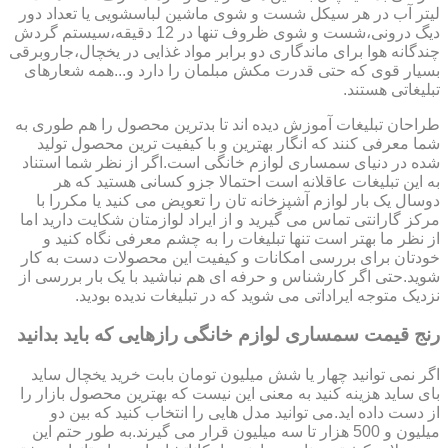
لیتر آب در هر سیکل شست و شوی ماشین لباسشویی یا تعداد دور
دیگ درونی،شست و شوی ظروف تنها در 12 دقیقه،سیستم گردش
چندگانه هوا برای ماندگاری دو برابر مواد غذایی در یخچال،جاروبرقی
بسیار قوی که حتی قدرت مکش مبلمان را دارد و...همه شعارهای
تبلیغاتی هستند.
طراحان تبلیغات آموزش دیده اند تا بدترین محصول را هم طوری به
شما معرفی کنند که انگار بهترین و با کیفیت ترین محصول تولید
شده در دنیای سمساری لوازم خانگی است.اگر از نظر شما استناد
به این تبلیغات عاقلانه است احتمالا جزو کسانی هستید که هر
دوسال یک بار لوازم آشپزخانه تان را تعویض می کنید یا مکررا با
مرکز گارانتی تماس می گیرید و از ایراد لوازمتان شکایت دارید اما
از نظر ما بهتر است تنها تبلیغات را به چشم معرفی نگاه کنید و
خودتان برای بررسی امکانات و کیفیت این محصولات دست به کار
شوید.حتی اگر کارشناس و حرفه ای هم نباشید با یک بار بررسی از
نزدیک متوجه ایراداتی می شوید که در تبلیغات ندیده بودید.
رنج قیمت سمساری لوازم خانگی رازهایی که باید بدانید
اگر نمی توانید چهار یا شش میلیون تومان بابت خرید یخچال ساید
بای ساید هزینه کنید به معنی این نیست که بهترین محصول بازار را
از دست داده اید.می توانید مدل هایی را انتخاب کنید که بین دو
میلیون و 500 هزار تا سه میلیون قرار می گیرند.به طور حتم این