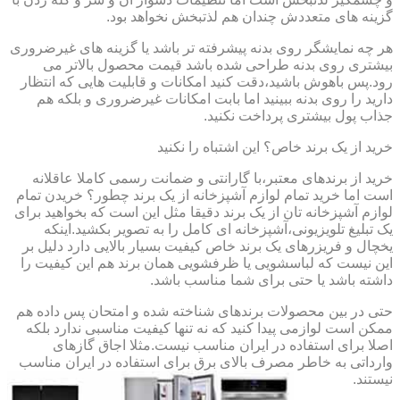
گزینه های متعددش چندان هم لذتبخش نخواهد بود.
هر چه نمایشگر روی بدنه پیشرفته تر باشد یا گزینه های غیرضروری
بیشتری روی بدنه طراحی شده باشد قیمت محصول بالاتر می
رود.پس باهوش باشید،دقت کنید امکانات و قابلیت هایی که انتظار
دارید را روی بدنه ببینید اما بابت امکانات غیرضروری و بلکه هم
جذاب پول بیشتری پرداخت نکنید.
خرید از یک برند خاص؟ این اشتباه را نکنید
خرید از برندهای معتبر،با گارانتی و ضمانت رسمی کاملا عاقلانه
است اما خرید تمام لوازم آشپزخانه از یک برند چطور؟ خریدن تمام
لوازم آشپزخانه تان از یک برند دقیقا مثل این است که بخواهید برای
یک تبلیغ تلویزیونی،آشپزخانه ای کامل را به تصویر بکشید.اینکه
یخچال و فریزرهای یک برند خاص کیفیت بسیار بالایی دارد دلیل بر
این نیست که لباسشویی یا ظرفشویی همان برند هم این کیفیت را
داشته باشد یا حتی برای شما مناسب باشد.
حتی در بین محصولات برندهای شناخته شده و امتحان پس داده هم
ممکن است لوازمی پیدا کنید که نه تنها کیفیت مناسبی ندارد بلکه
اصلا برای استفاده در ایران مناسب نیست.مثلا اجاق گازهای
وارداتی به خاطر مصرف بالای برق برای استفاده در ایران مناسب
نیستند.