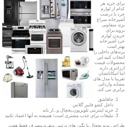
برای خرید هر
کدام از لوازم
خرد یا درشت
آشپزخانه سراغ
برند متفاوتی
بروید.برای
خریدن لوازم
خرد آشپزخانه
بهتر است
برندهای داخلی را
انتخاب کنید.این
محصولات قیمت
ارزانتری دارند
اما امکاناتشان
تقریبا با مدل های
مشابه وارداتی
برابری می کند.
جاقاشق
داخل کشو فایبر گلاس
خرید اینترنتی تلویزیون،یخچال و...از بانه
تبلیغات برای جذب مشتری است؛ همیشه به آنها اعتماد نکنید
طراحی بدنه یخچال با نگین های تزئینی ونقره،مصرف فقط هفت