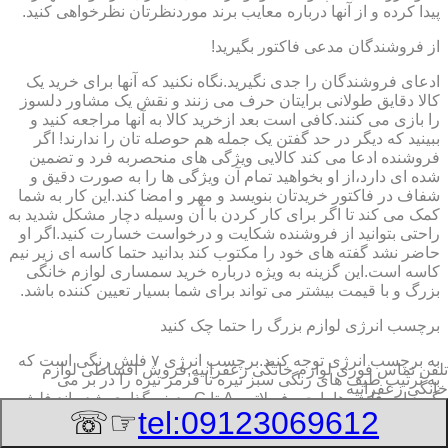
پیدا کرده و از آنها درباره معایب برند موردنظرتان نظرخواهی کنید.
از فروشندگان مدعی فاکتور بگیرید!
ادعای فروشندگان را جدی نگیرید.نگاه نکنید که آنها برای خرید یک
کالا دقایق طولانی برایتان حرف می زنند و نقش یک مشاور دلسوز
را بازی می کنند.کافی است بعد ازخرید کالا به آنها مراجعه کنید و
ببینید که دیگر در حد گفتن یک جمله هم حوصله تان را ندارند! اگر
فروشنده ادعا می کند کالایی ویژگی های منحصربه فرد و تضمین
شده ای دارد،از او بخواهید تمام آن ویژگی ها را به صورت دقیق و
شفاف در فاکتور خریدتان بنویسد و مهر و امضا کند.این کار به شما
کمک می کند تا اگر برای کار کردن با آن وسیله دچار مشکل شدید به
راحتی بتوانید از فروشنده شکایت و درخواست خسارت کنید.اگر او
حاضر نشد گفته های خود را مکتوب کند بدانید حتما کاسه ای زیر نیم
کاسه است.این گزینه به ویژه درباره خرید سمساری لوازم خانگی
بزرگ و با قیمت بیشتر می تواند برای شما بسیار تعیین کننده باشد.
برچسب انرژی لوازم بزرگ را حتما چک کنید
به برچسب انرژی توجه کنید.برچسب انرژی ٧ فلش رنگی است که
تلفن تماس فوری
لوازم خانگی زعفرانیه,فروش اقساطی لوازم
به ترتیب طیف های رنگی سبز تیره تا قرمز تیره را در بر می
خانگی زعفرانیه
گیرد.این فلش ها با حروف لاتین A تا G ردیف گذاری شده اند.فلش
☞☏
tel:09123069612
A که به رنگ سبز تیره است معرف کمترین میزان مصرف انرژی و
بیشترین بازدهی کالاست و فلش G که به رنگ قرمز تیره است