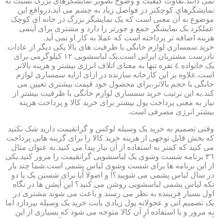
نمی دانند.تفاوت کیفیت و وضوح تصویر نمایشگرهای بزرگ نسبت به
نمایشگرهای کوچکتر در فواصل زیاد به چشم می آید.درواقع این
موضوع به آن معنی است که یک نمایشگر بزرگ در خانه ای کوچک
عملکرد یک نمایشگر جمع و جورتر را دارد و مشتری برای آیتمی
هزینه اضافه تر پرداخته است که عملا به کار او نمی آید.
خرید سمساری لوازم خانگی با ظرفیت های بالا یکی دیگر از عادات
نادرست مشتریان ایرانی است.یک لباسشویی ١٢ کیلوگرمی برای
یک خانواده ٤ نفره تنها به معنای اتلاف انرژی بیشتر و هزینه بالاتر
است.علاوه بر این کارخانه سازنده در ازای ارایه سمساری لوازم
خانگی با حجم بالاتر،برای محصول خود قیمت بیشتری تعیین می
کند.به این ترتیب خرید سمساری لوازم خانگی با ظرفیت بیشتر از
نیاز به معنی پرداخت پول بیشتر برای خرید کالا و پرداخت هزینه
بیشتر انرژی مصرفی است.
وقتی تصمیم به خرید یک وسیله لوکس و گرانقیمت دارید شک نکنید
که بخش قابل توجهی از هزینه خرید کالا را برای گزینه هایی پرداخت
می کنید که کمتر به استفاده از آن نیاز پیدا می کنید.به عنوان مثال
٣٦ برنامه شست وشوی یک لباسشویی گرانقیمت را مرور کنید.یکی
از این برنامه ها برای شست وشوی لباس پشمی است.شما چند بار
در سال لباس پشمی می شویید؟! و اصولا آیا برای شستن یک یا دو
تکه لباس پشمی لباسشویی روشن می کنید؟ این آپشن ها در نگاه
اول بسیار فریبنده به نظر می رسند و باعث می شوند مشتری در
یک تصمیم آنی و عجولانه پول زیادی بابت خرید یک وسیله بپردازد اما
به مرور و با استفاده از آن کالا متوجه می شود که بسیاری از این