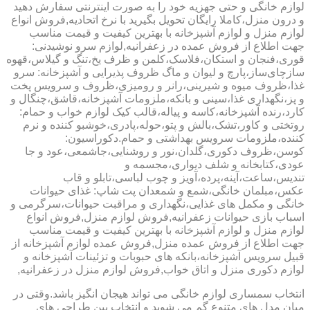
لوازم خانگی و حتی جهزیه خود را به صورت اینترنتی سفارش دهید
و درون منزل،کاملا رایگان تحویل بگیرید با نرخ اتحادیه,فروش انواع
لوازم منزل و لوازم آشپزخانه با بهترین کیفیت و قیمت مناسب
جهت اطلاع از فروش عمده در زعفرانیه,لوازم سرو نوشیدنی:
قوری،فنجان و استکان،فلاسک،کلمن و ظرف یخ،تنگ و گیلاس،قهوه
سازچای‌ساز،پارچ و لیوان و ماگ ظروف پذیرایی و آشپزخانه: سرو
غذا،ظروف میوه و شیرینی،رانر و رومیزی،ظروف و سرویس پخت
و پز،نگهداری غذا،سینی و بانکه،ملزومات آشپزخانه،قاشق،چنگال و
کارد،رنده آشپزخانه،کاسه و پیاله،قالب کیک لوازم خواب و حمام:
روتختی و کاور،تشک،بالش و پتو،حوله،پادری،خوشبو کننده و نرم
کننده،ملزومات سرویس بهداشتی و حمام.دکوراسیون:
کوسن،ظروف دکوری،گلدان،نور و روشنایی،جاشمعی،عود و جا
عودی،کتابخانه و شلف دیواری،مجسمه و
تندیس،ساعت،آینه،پرده،آویز و چوب لباسی،تابلو و قاب
عکس،مبلمان خانگی،شمع و شمعدان پت شاپ: غذای حیوانات
خانگی و مکمل های غذایی،نگهداری و مراقبت حیوانات،سرگرمی و
اسباب بازی حیوانات زعفرانیه,فروش لوازم منزل,فروش انواع
لوازم منزل و لوازم آشپزخانه با بهترین کیفیت و قیمت مناسب
جهت اطلاع از فروش عمده منزل,فروش عمده لوازم آشپزخانه از
قبیل سرویس آشپزخانه،بانکه های حبوبات و تزئینات آشپزخانه و
لوازم دکوری منزل و اتاق خواب,فروش لوازم منزل در زعفرانیه,
انتخاب سمساری لوازم خانگی می تواند هیجان انگیز باشد.وقتی در
میان مدل های متنوع گم می شوید و انتخاب بین طراحی های