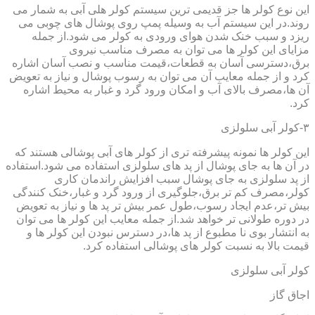
این نوع کولر ها جز قدیمی ترین سیستم کولر هلی آبی به شمار می
روند.در این سیستم آب به وسیله پمپ روی پوشال های چوبی می
ریزد و سبب خنک شدن هوای ورودی به کولر می شود.از جمله
مزایای این کولر ها می توان به مصرف مناسب نیروی
برق،دسترسی آسان به قطعات،قیمت مناسب و نصب آسان اشاره
کرد و از جمله معایب آن می توان به رسوب پوشال و نیاز به تعویض
آن ها،مصرف بالای آب و امکان ورود گرد و غبار به محیط اشاره
کرد.
۳-کولر آبی سلولزی
این کولر ها نمونه پیشرفته تری از کولر های آبی پوشالی هستند که
در آن ها به جای پوشال از پد های سلولزی استفاده می شود.استفاده
از پد سلولزی به جای پوشال سبب افزایش راندمان کاری
کولر،مصرف کم تر برق،جلوگیری از ورود گرد و غبار،خنک کنندگی
بیش تر،عدم ایجاد رسوب،طول عمر بیش تر پد ها و نیاز به تعویض
در دوره طولانی تر خواهد شد.از جمله معایب این کولر ها می توان
به انتشار بوی نا مطبوع از پد ها،در دسترس نبودن این کولر ها و
قیمت بالا به نسبت کولر های پوشالی استفاده کرد.
کولر آبی سلولزی
اجاق گاز