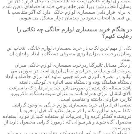
سمساری لوازم خانگی است که باید نسبت به محل قرار دادن این
وسایل انتخاب شود زیرا آشپزخانه برخی خانه ها فضاهای معین شده
ای برای قرار دادن سمساری لوازم خانگی دارد که اگر متناسب با
این فضا ها انتخاب نشود در چیدمان دچار مشکل می شویم.
در هنگام خرید سمساری لوازم خانگی چه نکاتی را
رعایت کنیم؟
یکی از مهم ترین نکات در خرید سمساری لوازم خانگی انتخاب این
وسایل برحسب میزان انرژی مصرفی دستگاه با ابعاد و اندازه آن
است.
از دیگر مسائل تاثیرگذاردرخرید سمساری لوازم خانگی میزان
سرعت آن وسیله در جریان و انتقال انرژی است.در صورتی می
توانید در مصرف انرژی صرفه جویی نمایید که انرژی حاصله با ابعاد
دستگاه هماهنگ بوده و دستگاه شما اندازه ی کوچکی داشته
باشد.مسئله ذکرشده در صورتی تاثیر چند برابر دارد که با سرعت
بالای انتقال انرژی همراه باشد به عنوان نمونه دستگاه ماکروویو
کاربرد فراوانی داشته و مناسب است.
بعضی افراد برای خرید سمساری لوازم خانگی به وجود گارانتی
اکتفا نموده اما این نکته را فراموش نکنید که قبل از خرید با
فروشنده گفتگو کرده و از تجربیات او استفاده کنید.از موارد استفاده
محصول آگاه شوید و هر سوالی که درمورد کارایی محصول دارید از
او بپرسید.
از جمله نکات دیگری که باید توجه کنید مقایسه درصد سر و صدای