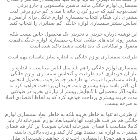
سمساری لوازم خانگی مانند ماشین لباسشویی و جارو برقی
است.توجه کنید که جارو کردن خانه با صدای کم جارو برقی لذت
بیشتری دارد هنگام انتخاب سمساری لوازم خانگی برای آرامش و
آسایش بیشتر سمساری لوازم خانگی کم صداتری را انتخاب کنید.
این نوشته درباره خریدن یا نخریدن یک محصول خاص نیست بلکه
بیشتر روی ایده های طلایی انتخاب سمساری لوازم خانگی،قیمت
معقول و امکاناتی که باید داشته باشند تاکید شده است.
ظرفیت سمساری لوازم خانگی به اندازه سایز لباستان مهم است
سمساری لوازم خانگی را هم باید مثل لباس متناسب با اندازه و
نیازتان خریداری کنید.ظرفیت و گنجایش سمساری لوازم خانگی
رابطه مستقیم با قیمت آنها دارد.هر چه ظرفیت محصول انتخابی
تان بالاتر باشد مبلغ بیشتری بابت خرید آن پرداخت خواهید کرد.به
علاوه اگر محصولی با گنجایش بیشتر از نیازتان بخرید در طولانی
مدت هزینه بیشتری پرداخت خواهید کرد که به لحاظ اقتصادی اصلا
به صرفه نیست.
از طرفی نه تنها به خاطر هزینه بلکه به خاطر ابعاد سمساری لوازم
خانگی هم مراقب ظرفیت آنها باشید.ابعاد لوازم آشپزخانه تان باید
کاملا متناسب با فضای آشپزخانه انتخاب شوند.با این کار هم فضای
بیشتری به لوازم می دهیدتا بهتر کار کنند و بازده بالاتری داشته
باشند و هم خودتان استفاده راحت تری خواهید داشت.برای مثال