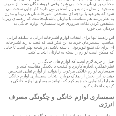
مختلف برای تان سخت می شود،وقتی فروشندگان دست از تعریف
و تمجید از مدل تازه به بازار آمده برنمی دارند.کار جایی سخت می
شود که بخواهید با بودجه ای مشخص آشپزخانه تان هم زیبا و مدرن
به نظر برسد هم متناسب با نیازتان باشد.اینجاست که راهنمای زیر با
مشخص کردن نکات ضروری خرید سمساری لوازم خانگی به
دردتان می خورد.
این راهنما تنها برای انتخاب لوازم آشپزخانه ایرانی با سلیقه ایرانی
مناسب است.زمان خرید به این فکر کنید که قصد ندارید آشپزخانه
ای برای یک تبلیغ تلویزیونی داشته باشید؛ در نتیجه بهتر است تا جایی
که ممکن است لوازم را بسته به نیازتان انتخاب کنید.
قبل از خرید لازم است که لوازم های خانگی را از
نظرعملکرد،اندازه،کاربرد و کیفیت با یکدیگر مقایسه کنید و
سمساری لوازم خانگی مرغوب را بتوانید از لوازم تقلبی تشخیص
دهید.در این بخش از نمناک درباره انتخاب سمساری لوازم خانگی
شمارا راهنمایی خواهیم کرد که بتوانید سمساری لوازم خانگی با
کیفیت انتخاب کنید.
سمساری لوازم خانگی و چگونگی مصرف
انرژی
میزان بهره وری انرژی ازعوامل مهم در هنگام خرید سمساری