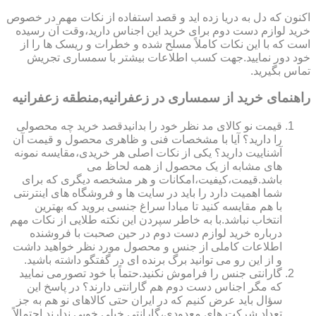
اکنون که دل به دریا زده اید و قصد استفاده از نکات مهم در خصوص
خرید لوازم دست دوم برای خرید این اجناس دارید،وقت آن رسیده
است که با این نکات کاملاً مسلح شده و خطرات و ریسک ها را از
خود دور نمایید.جهت کسب اطلاعات بیشتر با سمساری تجریش
تماس بگیرید.
راهنمای خرید از سمساری در زعفرانیه,منطقه زعفرانیه
قیمت نو کالای مد نظر خود را بدانیدقصد خرید چه محصولی
را دارید؟ آیا با مشخصات فنی و ظاهری محصول و قیمت آن
آشناییت دارید؟ یکی از نکات اصلی هر خریدی،مقایسه نمونه
های مشابه از یک محصول از همه لحاظ می
باشد.قیمت،کیفیت،امکانات و هر مشخصه دیگری که برای
شما اهمیت دارد را باید در سایت ها و فروشگاه های اینترنتی
با هم مقایسه کنید تا مبادا سراغ جنسی بروید که بهترین
انتخاب نباشد.با به خاطر سپردن این نکته طلایی از نکات مهم
درباره خرید لوازم دست دوم در حین صحبت با فروشنده
اطلاعات کاملی از جنس و محصول مورد نظر خواهید داشت
و از این رو می توانید برگ برنده ای در گفتگو داشته باشید.
گارانتی جنس را فراموش نکنید.حتماً با خود تصورمی نمایید
که مگر اجناس دست دوم هم گارانتی دارند؟ در پاسخ این
سؤال باید عرض کنیم که در ایران حتی کالاهای نو هم به جز
تعداد شرکت های معدودی،گارانتی خیلی خوبی ندارند.احتمالاً