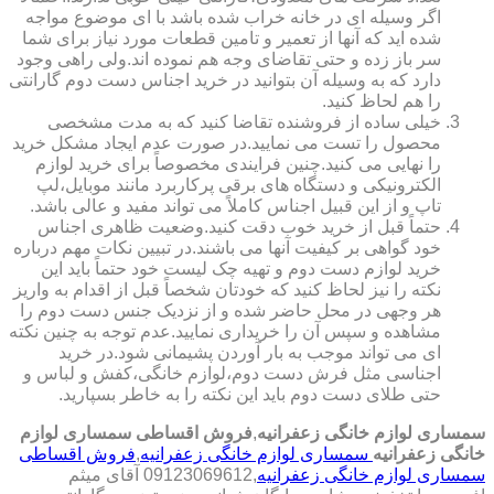
اگر وسیله ای در خانه خراب شده باشد با ای موضوع مواجه
شده اید که آنها از تعمیر و تامین قطعات مورد نیاز برای شما
سر باز زده و حتی تقاضای وجه هم نموده اند.ولی راهی وجود
دارد که به وسیله آن بتوانید در خرید اجناس دست دوم گارانتی
را هم لحاظ کنید.
خیلی ساده از فروشنده تقاضا کنید که به مدت مشخصی
محصول را تست می نمایید.در صورت عدم ایجاد مشکل خرید
را نهایی می کنید.چنین فرایندی مخصوصاً برای خرید لوازم
الکترونیکی و دستگاه های برقی پرکاربرد مانند موبایل،لپ
تاپ و از این قبیل اجناس کاملاً می تواند مفید و عالی باشد.
حتماً قبل از خرید خوب دقت کنید.وضعیت ظاهری اجناس
خود گواهی بر کیفیت آنها می باشند.در تبیین نکات مهم درباره
خرید لوازم دست دوم و تهیه چک لیست خود حتماً باید این
نکته را نیز لحاظ کنید که خودتان شخصاً قبل از اقدام به واریز
هر وجهی در محل حاضر شده و از نزدیک جنس دست دوم را
مشاهده و سپس آن را خریداری نمایید.عدم توجه به چنین نکته
ای می تواند موجب به بار آوردن پشیمانی شود.در خرید
اجناسی مثل فرش دست دوم،لوازم خانگی،کفش و لباس و
حتی طلای دست دوم باید این نکته را به خاطر بسپارید.
سمساری لوازم خانگی زعفرانیه
,
فروش اقساطی سمساری لوازم
خانگی زعفرانیه
سمساری لوازم خانگی زعفرانیه
,
فروش اقساطی
سمساری لوازم خانگی زعفرانیه
,09123069612 آقای میثم