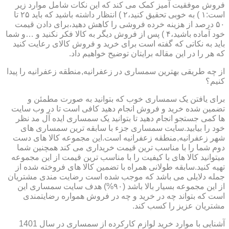
فروش موفقیت آمیز کمک می کند که این نکات شامل موارد زیر
است:۱ ) به خوبی تحقیق کنید،۲ ) انتظار داشته باشید که باید ۲۵ تا
۵۰ درصد از هزینه خرده فروشی را کاهش دهید،برای دادن قیمت
خود آماده باشید،۴ ) پس از فروش دیگر به کالا فکر نکنید و …و شما
باید به نکاتی که گفته است برای خرید و فروش کالای رعایت کنید
که هر را در این مقاله برایتان توضیح خواهیم داد.
از چه طریقی بهترین سمساری در زعفرانیه,منطقه زعفرانیه را پیدا
کنیم؟
برای یافتن یک سمساری خوب که بتوانید به صورت مطمئن و
تضمین شده خرید و فروش انجام دهید کافی است تا در وب سایت
ها کمی جستجو انجام دهید تا بتوانید یک سمساری ایده آل مد نظر
خود را بیابید.سایت سمساری جزء با سابقه ترین سمساری های
شهر زعفرانیه,منطقه زعفرانیه است.این مجموعه کالا های دست
دوم شما را با مناسب ترین قیمت خریداری می کند همچنین شما
میتوانید کالا های با کیفیت را با مناسب ترین قیمت از این مجموعه
تهیه کنید.سابقه طولانی همراه با تضمین کالا های فروخته شده از
جمله دلایلی می باشد که موجب شده است رضایت مندی مشتریان
از این مجموعه بسیار بالا باشد (۹۰%) هدف سایت سمساری این
است که بتواند چه در خرید و چه در فروش همواره رضایتمندی
مشتریان عزیز را کسب کند.
آشنایی با موارد خرید لوازم کارکرده از سمساری در سال 1401