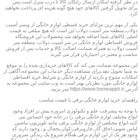
در نظر گرفته امکان ارسال رایگان کالا تا درب منزل است.پس
برای تحویل گرفتن کالاهای خود هیچ گونه هزینه ای پرداخت نخواهید
کرد.
یکی از مهم ترین مزایای خرید قسطی لوازم خانگی از وبسر آسیب
دولاب,منطقه سر آسیب دولاب این است که هیچ مبلغی به قیمت
اصلی کالاهای شما اضافه نخواهد شد.محصولات این فروشگاه
فروش اقساطی لوازم خانگی در سر آسیب دولاب, منطقه سر
آسیب دولاب به همراه ضمانت اصالت کالا و خدمات پس از فروش
مناسب و معتبر در اختیارتان قرار می گیرند.
این مجموعه ضمانت می کند که کالاهای خریداری شده را به موقع
به شما تحویل دهد.برای مشاهده دیگر خدمات این مجموعه،آگاهی از
امکانات متنوع و بازدید از لوازم خانگی و شرایط خرید اقساطی
لوازم خانگی مورد نظرتان بهتر است به وب سایت این مجموعه به
آدرس https://www.homeappli.ir سر بزنید.
راهنمای خرید لوازم خانگی برقی با قیمت مناسب
با توجه به پیشرفت علم و تکنولوژی امروزه بیش تر افراد وجود
انواع مختلف لوازم خانگی برقی را در خانه خود احساس می
کنند.انواع مختلفی از لوازم خانگی برقی مانند تلویزیون،ماشین
لباس شویی،اجاق گاز،جاروبرقی،کولر،یخچال و...وجود دارند که
وجود هر یک از این لوازم برقی هنگام شروع یک زندگی ضروری