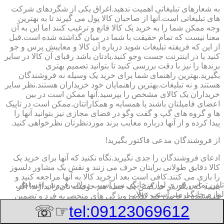
به شعارهای تبلیغاتی اهمیت ندهید.اغراق یکی از شگردهای شرکت
های تبلیغاتی است.آنها از صاحبان کالا پول می گیرند تا به بهترین
وجه ممکن شما را به خرید یک کالا قانع و ترغیب کنند اما این به آن
معنا نیست که تمام حقیقت با شما در میان گذاشته شده است.قبل
از این که فریفته تبلیغات شوید درباره آن کالا و معایبش پرس و جو
کنید یا در اینترنت جست وجو کنید.یادتان باشد رقبای آن کالا در سایر
برندها را نیز با دقت بررسی کنید تا بتوانید تصمیم بهتری
بگیرید.بهترین راهنمای شما برای خرید یک وسیله نه فروشندگان
هستند و نه تبلیغات.بهترین راهنمایان خود خریداران هستند.نظر سایر
خریداران یک کالای مشخص را بپرسید.آنها ممکن است در بین
اعضای فامیلتان باشند یا همسایه و همکارانتان.ممکن است در تاپیک
ها و گروه های گپ و گفت وگو در فضای مجازی نیز بتوانید آنها را
پیدا کرده و از آنها درباره معایب برند موردنظرتان نظرخواهی کنید.
از فروشندگان مدعی فاکتور بگیرید!
ادعای فروشندگان را جدی نگیرید.نگاه نکنید که آنها برای خرید یک
کالا دقایق طولانی برایتان حرف می زنند و نقش یک مشاور دلسوز
را بازی می کنند.کافی است بعد ازخرید کالا به آنها مراجعه کنید و
تلفن تماس فوری
لوازم خانگی سر آسیب دولاب,فروش اقساطی
ببینید که دیگر در حد گفتن یک جمله هم حوصله تان را ندارند! اگر
لوازم خانگی سر آسیب دولاب
فروشنده ادعا می کند کالایی ویژگی های منحصربه فرد و تضمین
شده ای دارد،از او بخواهید تمام آن ویژگی ها را به صورت دقیق و
☞☏
tel:09123069612
شفاف در فاکتور خریدتان بنویسد و مهر و امضا کند.این کار به شما