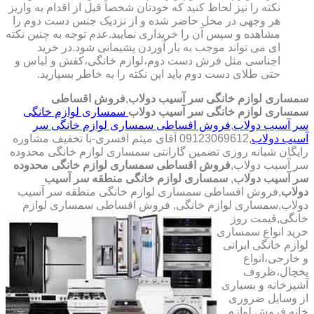
نکته را نیز لحاظ کنید که خودتان شخصاً قبل از اقدام به واریز
هر وجهی در محل حاضر شده و از نزدیک جنس دست دوم را
مشاهده و سپس آن را خریداری نمایید.عدم توجه به چنین نکته
ای می تواند موجب به بار آوردن پشیمانی شود.در خرید
اجناسی مثل فرش دست دوم،لوازم خانگی،کفش و لباس و
حتی طلای دست دوم باید این نکته را به خاطر بسپارید.
سمساری لوازم خانگی سر آسیب دولاب
,
فروش اقساطی
سمساری لوازم خانگی سر آسیب دولاب
سمساری لوازم خانگی
سر آسیب دولاب
,
فروش اقساطی سمساری لوازم خانگی سر
آسیب دولاب
,09123069612 آقای میثم افسری-با تخفیف مشاوره
رایگان شبانه روزی تضمین گارانتی سمساری لوازم خانگی محدوده
سر آسیب دولاب,
فروش اقساطی سمساری لوازم خانگی محدوده
سر آسیب دولاب
,
سمساری لوازم خانگی منطقه سر آسیب
دولاب
,فروش اقساطی سمساری لوازم خانگی منطقه سر آسیب
دولاب,سمساری لوازم خانگی,
فروش اقساطی سمساری لوازم
خانگی,قیمت روز
خرید انواع سمساری
لوازم خانگی ایرانی
و خارجی،انواع
یخچال،ظروف
آشپزخانه و بسیاری
از وسایل ضروری
خانه,فروش لوازم