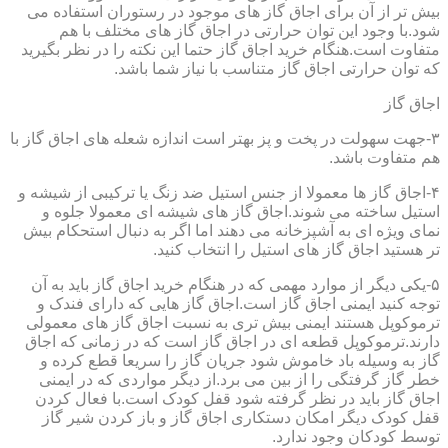
بیش تر از آن برای اجاق گاز های موجود در رستوران استفاده می
شود.با وجود این توان حرارتی در اجاق گاز های مختلف با هم
متفاوت است.هنگام خرید اجاق گاز حتما این نکته را در نظر بگیرید
که توان حرارتی اجاق گاز متناسب با نیاز شما باشد.
اجاق گاز
۳-جهت سهولت در پخت و پز بهتر است اندازه شعله های اجاق گاز با
هم متفاوت باشد.
۴-اجاق گاز ها معمولا از جنس استیل ضد زنگ یا ترکیبی از شیشه و
استیل ساخته می شوند.اجاق گاز های شیشه ای معمولا جلوه و
نمای ویژه ای به آشپزخانه می دهند اما اگر به دنبال استحکام بیش
تر هستید اجاق گاز های استیل را انتخاب کنید.
۵-یکی دیگر از موارد مهمی که در هنگام خرید اجاق گاز باید به آن
توجه کنید ایمنی اجاق گاز است.اجاق گاز هایی که دارای فندک و
ترموکوپل هستند ایمنی بیش تری به نسبت اجاق گاز های معمولی
دارند.ترموکوپل قطعه ای در اجاق گاز است که در زمانی که اجاق
گاز به وسیله باد خاموش شود جریان گاز را سریعا قطع کرده و
خطر گاز گرفتگی را از بین می برد.از دیگر مواردی که در ایمنی
اجاق گاز باید در نظر گرفته شود قفل کودک است.با فعال کردن
قفل کودک دیگر امکان دستکاری اجاق گاز و باز کردن شیر گاز
توسط کودکان وجود ندارد.