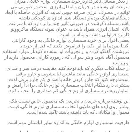
از دیگر مسائل تاثیرگذاردرخرید سمساری لوازم خانگی میزان
سرعت آن وسیله در جریان و انتقال انرژی است.در صورتی می
توانید در مصرف انرژی صرفه جویی نمایید که انرژی حاصله با ابعاد
دستگاه هماهنگ بوده و دستگاه شما اندازه ی کوچکی داشته
باشد.مسئله ذکرشده در صورتی تاثیر چند برابر دارد که با سرعت
بالای انتقال انرژی همراه باشد به عنوان نمونه دستگاه ماکروویو
کاربرد فراوانی داشته و مناسب است.
بعضی افراد برای خرید سمساری لوازم خانگی به وجود گارانتی
اکتفا نموده اما این نکته را فراموش نکنید که قبل از خرید با
فروشنده گفتگو کرده و از تجربیات او استفاده کنید.از موارد استفاده
محصول آگاه شوید و هر سوالی که درمورد کارایی محصول دارید از
او بپرسید.
از جمله نکات دیگری که باید توجه کنید مقایسه درصد سر و صدای
سمساری لوازم خانگی مانند ماشین لباسشویی و جارو برقی
است.توجه کنید که جارو کردن خانه با صدای کم جارو برقی لذت
بیشتری دارد هنگام انتخاب سمساری لوازم خانگی برای آرامش و
آسایش بیشتر سمساری لوازم خانگی کم صداتری را انتخاب کنید.
این نوشته درباره خریدن یا نخریدن یک محصول خاص نیست بلکه
بیشتر روی ایده های طلایی انتخاب سمساری لوازم خانگی،قیمت
معقول و امکاناتی که باید داشته باشند تاکید شده است.
ظرفیت سمساری لوازم خانگی به اندازه سایز لباستان مهم است