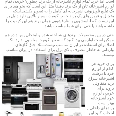
است اما خرید تمام لوازم آشپزخانه از یک برند چطور؟ خریدن تمام
لوازم آشپزخانه تان از یک برند دقیقا مثل این است که بخواهید برای
یک تبلیغ تلویزیونی،آشپزخانه ای کامل را به تصویر بکشید.اینکه
یخچال و فریزرهای یک برند خاص کیفیت بسیار بالایی دارد دلیل بر
این نیست که لباسشویی یا ظرفشویی همان برند هم این کیفیت را
داشته باشد یا حتی برای شما مناسب باشد.
حتی در بین محصولات برندهای شناخته شده و امتحان پس داده هم
ممکن است لوازمی پیدا کنید که نه تنها کیفیت مناسبی ندارد بلکه
اصلا برای استفاده در ایران مناسب نیست.مثلا اجاق گازهای
وارداتی به خاطر مصرف بالای برق برای استفاده در ایران مناسب
نیستند.
برای خرید هر
کدام از لوازم
خرد یا درشت
آشپزخانه سراغ
برند متفاوتی
بروید.برای
خریدن لوازم
خرد آشپزخانه
بهتر است
برندهای داخلی را
انتخاب کنید.این