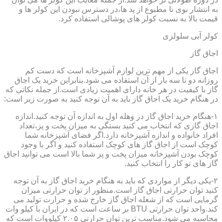
به انتشار بوی نا مطبوع از پد ها،در دسترس نبودن این کولر ها و
قیمت بالا به نسبت کولر های پوشالی استفاده کرد.
کولر آبی سلولزی
اجاق گاز
اجاق گاز یکی از مهم ترین لوازم آشپزخانه است که دست کم
روزانه دو تا سه بار از آن استفاده می شود.بنابراین خرید یک اجاق
گاز با کیفیت در هر خانه دارای اهمیت زیادی است.از جمله نکاتی که
در هنگام خرید یک اجاق گاز باید به آن توجه کنید به صورت زیر است:
۱-هنگام خرید اجاق گاز در وهله اول به اندازه آن توجه کنید.اندازه
اجاق گازی که انتخاب می کنید بستگی به میزان پخت و پز،تعداد
افراد خانواده و اندازه آشپزخانه دارد.اگر فضای آشپزخانه شما
کوچک است از اجاق گاز های کوچک استفاده کنید و اگر با وجود
کوچک بودن آشپزخانه میزان پخت و پز شما بالا است می توانید اجاق
گاز های تو کار را انتخاب کنید.
۲-یکی دیگر از مواردی که باید به هنگام خرید اجاق گاز به آن توجه
کنید توان حرارتی اجاق گاز است.منظور از توان حرارتی میزان
گرمایی است که از شعله اجاق گاز خارج شده و حرارت تولید می
کند.واحد توان حرارتی BTU بر ساعت است که در ایران با کیلو وات
محاسبه می شود.مناسب ترین توان حرارتی ۲.۰۵ کیلووات است که