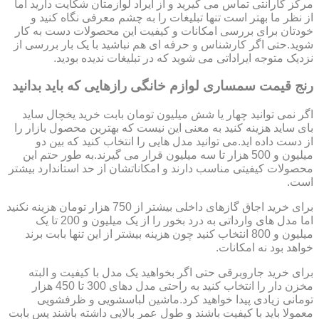
مرکز گارانتی تماس می گیرید و از ایراد لوازمتان شکایت دارید اما
از نظر ما بهتر است تنها تبلیغات را به چشم معرفی نگاه کنید و
خودتان برای بررسی امکانات و کیفیت این محصولات دست به کار
شوید.حتی اگر کارشناس و حرفه ای هم نباشید با یک بار بررسی از
نزدیک متوجه ایراداتی می شوید که در تبلیغات ندیده بودید.
رنج قیمت سمساری لوازم خانگی رازهایی که باید بدانید
اگر نمی توانید چهار یا شش میلیون تومان بابت خرید یخچال ساید
بای ساید هزینه کنید به معنی این نیست که بهترین محصول بازار را
از دست داده اید.می توانید مدل هایی را انتخاب کنید که بین دو
میلیون و 500 هزار تا سه میلیون قرار می گیرند.به طور حتم این
محصولات کیفیتی مناسب دارند و امکاناتشان از حد استاندارد بیشتر
است.
برای خرید اجاق گازهای داخلی بیشتر از 750 هزار تومان هزینه نکنید
اما مدل های وارداتی به درد بخور را از یک میلیون و 200 تا یک
میلیون و 800 انتخاب کنید چون هزینه بیشتر از این تنها بابت برند
خواهد بود نه امکانات.
برای خرید جاروبرقی حتی اگر بخواهید یک مدل با کیفیت و البته
مخزن دار را انتخاب کنید به راحتی مدل دهای 300 تا 450 هزار
تومانی زیادی پیدا خواهید کرد.ماشین لباسشویی و ظرفشویی
معمولا باید با کیفیت باشند و طول عمر بالایی داشته باشند پس بابت