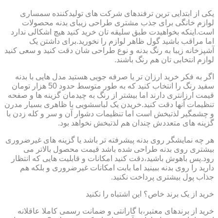
یکی از ابتدایی ترین ترفندهای شرکت های تولیدکننده سمساری
لوازم خانگی برای جذب مشتری طراحی زیبای بدنه محصولات
است.اینکه بخواهیدت طبق سلیقه تان خرید کنید هیچ اشکالی ندارد
اما مراقب باشید گول ظاهر لوازم را نخورید.برای داشتن یک
آشپزخانه زیبا به رنگ بدنه و نوع طراحی شان دقت کنید و سعی کنید
لوازم انتخابی تان هم رنگ باشند.
اگر به فکر خرید ارزان تر یا صرفه جویی هستید مدل هایی با بدنه
سفید رنگ را انتخاب کنید که به طور متوسط حدود 50 هزار تومان
قیمت ارزانتری دارند اما بیشتر از رنگ به چیدمان گزینه ها و صفحه
تنظیمات آنها دقت کنید.خریدن یک لباسشویی با ظاهری بسیار مدرن
و چشمگیر لذتبخش است اما تنظیمات دشوار آن و سر و کله زدن با
گزینه های متعددش چندان هم لذتبخش نخواهد بود.
هر چه نمایشگر روی بدنه پیشرفته تر باشد یا گزینه های غیرضروری
بیشتری روی بدنه طراحی شده باشد قیمت محصول بالاتر می
رود.پس باهوش باشید،دقت کنید امکانات و قابلیت هایی که انتظار
دارید را روی بدنه ببینید اما بابت امکانات غیرضروری و بلکه هم
جذاب پول بیشتری پرداخت نکنید.
خرید از یک برند خاص؟ این اشتباه را نکنید
خرید از برندهای معتبر،با گارانتی و ضمانت رسمی کاملا عاقلانه