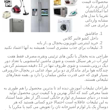
محصولات قیمت
ارزانتری دارند
اما امکاناتشان
تقریبا با مدل های
مشابه وارداتی
برابری می کند.
جاقاشق
داخل کشو فایبر گلاس
خرید اینترنتی تلویزیون،یخچال و...از بانه
تبلیغات برای جذب مشتری است؛ همیشه به آنها اعتماد نکنید
طراحی بدنه یخچال با نگین های تزئینی ونقره،مصرف فقط هفت
لیتر آب در هر سیکل شست و شوی ماشین لباسشویی یا تعداد دور
دیگ درونی،شست و شوی ظروف تنها در 12 دقیقه،سیستم گردش
چندگانه هوا برای ماندگاری دو برابر مواد غذایی در یخچال،جاروبرقی
بسیار قوی که حتی قدرت مکش مبلمان را دارد و...همه شعارهای
تبلیغاتی هستند.
طراحان تبلیغات آموزش دیده اند تا بدترین محصول را هم طوری به
شما معرفی کنند که انگار بهترین و با کیفیت ترین محصول تولید
شده در دنیای سمساری لوازم خانگی است.اگر از نظر شما استناد
به این تبلیغات عاقلانه است احتمالا جزو کسانی هستید که هر
دوسال یک بار لوازم آشپزخانه تان را تعویض می کنید یا مکررا با