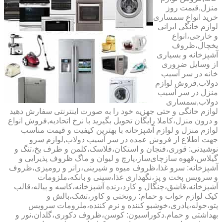
منزل,قیمت روز
خرید انواع سمساری
لوازم خانگی ایرانی
و خارجی،انواع
یخچال،ظروف
آشپزخانه و بسیاری
از وسایل ضروری
خانه در سر آسیب
دولاب,فروش لوازم
منزل در سر آسیب
دولاب,سمساری
لوازم خانگی و حتی جهزیه خود را به صورت اینترنتی سفارش دهید
و درون منزل،کاملا رایگان تحویل بگیرید با نرخ اتحادیه,فروش انواع
لوازم منزل و لوازم آشپزخانه با بهترین کیفیت و قیمت مناسب
جهت اطلاع از فروش عمده در سر آسیب دولاب,لوازم سرو
نوشیدنی: قوری،فنجان و استکان،فلاسک،کلمن و ظرف یخ،تنگ و
گیلاس،قهوه سازچای‌ساز،پارچ و لیوان و ماگ ظروف پذیرایی و
آشپزخانه: سرو غذا،ظروف میوه و شیرینی،رانر و رومیزی،ظروف
و سرویس پخت و پز،نگهداری غذا،سینی و بانکه،ملزومات
آشپزخانه،قاشق،چنگال و کارد،رنده آشپزخانه،کاسه و پیاله،قالب
کیک لوازم خواب و حمام: روتختی و کاور،تشک،بالش و
پتو،حوله،پادری،خوشبو کننده و نرم کننده،ملزومات سرویس
بهداشتی و حمام.دکوراسیون: کوسن،ظروف دکوری،گلدان،نور و