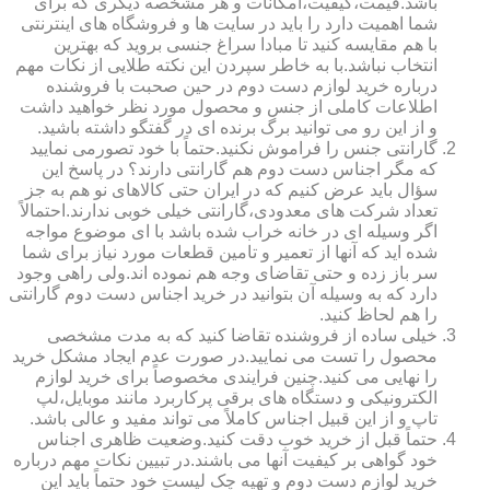
باشد.قیمت،کیفیت،امکانات و هر مشخصه دیگری که برای
شما اهمیت دارد را باید در سایت ها و فروشگاه های اینترنتی
با هم مقایسه کنید تا مبادا سراغ جنسی بروید که بهترین
انتخاب نباشد.با به خاطر سپردن این نکته طلایی از نکات مهم
درباره خرید لوازم دست دوم در حین صحبت با فروشنده
اطلاعات کاملی از جنس و محصول مورد نظر خواهید داشت
و از این رو می توانید برگ برنده ای در گفتگو داشته باشید.
گارانتی جنس را فراموش نکنید.حتماً با خود تصورمی نمایید
که مگر اجناس دست دوم هم گارانتی دارند؟ در پاسخ این
سؤال باید عرض کنیم که در ایران حتی کالاهای نو هم به جز
تعداد شرکت های معدودی،گارانتی خیلی خوبی ندارند.احتمالاً
اگر وسیله ای در خانه خراب شده باشد با ای موضوع مواجه
شده اید که آنها از تعمیر و تامین قطعات مورد نیاز برای شما
سر باز زده و حتی تقاضای وجه هم نموده اند.ولی راهی وجود
دارد که به وسیله آن بتوانید در خرید اجناس دست دوم گارانتی
را هم لحاظ کنید.
خیلی ساده از فروشنده تقاضا کنید که به مدت مشخصی
محصول را تست می نمایید.در صورت عدم ایجاد مشکل خرید
را نهایی می کنید.چنین فرایندی مخصوصاً برای خرید لوازم
الکترونیکی و دستگاه های برقی پرکاربرد مانند موبایل،لپ
تاپ و از این قبیل اجناس کاملاً می تواند مفید و عالی باشد.
حتماً قبل از خرید خوب دقت کنید.وضعیت ظاهری اجناس
خود گواهی بر کیفیت آنها می باشند.در تبیین نکات مهم درباره
خرید لوازم دست دوم و تهیه چک لیست خود حتماً باید این