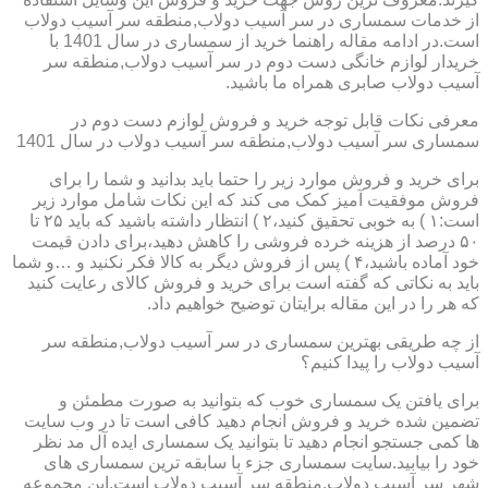
از خدمات سمساری در سر آسیب دولاب,منطقه سر آسیب دولاب
است.در ادامه مقاله راهنما خرید از سمساری در سال 1401 با
خریدار لوازم خانگی دست دوم در سر آسیب دولاب,منطقه سر
آسیب دولاب صابری همراه ما باشید.
معرفی نکات قابل توجه خرید و فروش لوازم دست دوم در
سمساری سر آسیب دولاب,منطقه سر آسیب دولاب در سال 1401
برای خرید و فروش موارد زیر را حتما باید بدانید و شما را برای
فروش موفقیت آمیز کمک می کند که این نکات شامل موارد زیر
است:۱ ) به خوبی تحقیق کنید،۲ ) انتظار داشته باشید که باید ۲۵ تا
۵۰ درصد از هزینه خرده فروشی را کاهش دهید،برای دادن قیمت
خود آماده باشید،۴ ) پس از فروش دیگر به کالا فکر نکنید و …و شما
باید به نکاتی که گفته است برای خرید و فروش کالای رعایت کنید
که هر را در این مقاله برایتان توضیح خواهیم داد.
از چه طریقی بهترین سمساری در سر آسیب دولاب,منطقه سر
آسیب دولاب را پیدا کنیم؟
برای یافتن یک سمساری خوب که بتوانید به صورت مطمئن و
تضمین شده خرید و فروش انجام دهید کافی است تا در وب سایت
ها کمی جستجو انجام دهید تا بتوانید یک سمساری ایده آل مد نظر
خود را بیابید.سایت سمساری جزء با سابقه ترین سمساری های
شهر سر آسیب دولاب,منطقه سر آسیب دولاب است.این مجموعه