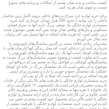
کیفیت ساخت و بدنه شان بیشتر از امکانات و برنامه های متنوع
شست و شوی شان هزینه کنید.
برای خرید لوازم خرد سراغ برندهای داخلی بروید.کامل ترین غذاساز
داخلی را می توانید با حدود 100 هزار تومان خریداری کنید.خرید
سمساری لوازم خانگی یک ضعف بزرگ دارند.آنها به متراژ فضای
مسکونی و نیازهای واقعی شان توجه نمی کنند.همین موضوع عمده
ترین علتی است که هزینه های اضافه به آنها تحمیل می کند.برایتان
چند مثال می آوریم:
مشتریان زیادی علاقه مندند بزرگترین نمایشگرهای تلویزیونی را
خریداری کنند.این درحالی است که محل زندگی آنها آپارتمان هایی با
متراژهای کوچک است.آنها یک راز مهم نمایشگرهای تلویزیونی را
نمی دانند.تفاوت کیفیت و وضوح تصویر نمایشگرهای بزرگ نسبت به
نمایشگرهای کوچکتر در فواصل زیاد به چشم می آید.درواقع این
موضوع به آن معنی است که یک نمایشگر بزرگ در خانه ای کوچک
عملکرد یک نمایشگر جمع و جورتر را دارد و مشتری برای آیتمی
هزینه اضافه تر پرداخته است که عملا به کار او نمی آید.
خرید سمساری لوازم خانگی با ظرفیت های بالا یکی دیگر از عادات
نادرست مشتریان ایرانی است.یک لباسشویی ١٢ کیلوگرمی برای
یک خانواده ٤ نفره تنها به معنای اتلاف انرژی بیشتر و هزینه بالاتر
است.علاوه بر این کارخانه سازنده در ازای ارایه سمساری لوازم
خانگی با حجم بالاتر،برای محصول خود قیمت بیشتری تعیین می
کند.به این ترتیب خرید سمساری لوازم خانگی با ظرفیت بیشتر از
نیاز به معنی پرداخت پول بیشتر برای خرید کالا و پرداخت هزینه