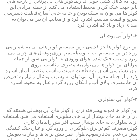
رود که کانال کشی خوبی ندارند.کولر های آبی پرتابل از پارچه های
نانو جهت خنک کردن محیط استفاده می کنند.از جمله مزایای این
کولر ها می توان به سبک بودن و جا به جایی آسان،قابلیت دسترسی
سریع و قیمت مناسب اشاره کرد و از معایب آن نیز می توان به
صدای زیاد و باد کم اشاره کرد.
۲-کولر آبی پوشالی
این نوع کولر ها جز قدیمی ترین سیستم کولر هلی آبی به شمار می
روند.در این سیستم آب به وسیله پمپ روی پوشال های چوبی می
ریزد و سبب خنک شدن هوای ورودی به کولر می شود.از جمله
مزایای این کولر ها می توان به مصرف مناسب نیروی
برق،دسترسی آسان به قطعات،قیمت مناسب و نصب آسان اشاره
کرد و از جمله معایب آن می توان به رسوب پوشال و نیاز به تعویض
آن ها،مصرف بالای آب و امکان ورود گرد و غبار به محیط اشاره
کرد.
۳-کولر آبی سلولزی
این کولر ها نمونه پیشرفته تری از کولر های آبی پوشالی هستند که
در آن ها به جای پوشال از پد های سلولزی استفاده می شود.استفاده
از پد سلولزی به جای پوشال سبب افزایش راندمان کاری
کولر،مصرف کم تر برق،جلوگیری از ورود گرد و غبار،خنک کنندگی
بیش تر،عدم ایجاد رسوب،طول عمر بیش تر پد ها و نیاز به تعویض
در دوره طولانی تر خواهد شد.از جمله معایب این کولر ها می توان