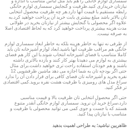
سمساری لوازم خانگی را هم باید مثل لباس متناسب با اندازه و
نیازتان خریداری کنید.ظرفیت و گنجایش سمساری لوازم خانگی
رابطه مستقیم با قیمت آنها دارد.هر چه ظرفیت محصول انتخابی
تان بالاتر باشد مبلغ بیشتری بابت خرید آن پرداخت خواهید کرد.به
علاوه اگر محصولی با گنجایش بیشتر از نیازتان بخرید در طولانی
مدت هزینه بیشتری پرداخت خواهید کرد که به لحاظ اقتصادی اصلا
به صرفه نیست.
از طرفی نه تنها به خاطر هزینه بلکه به خاطر ابعاد سمساری لوازم
خانگی هم مراقب ظرفیت آنها باشید.ابعاد لوازم آشپزخانه تان باید
کاملا متناسب با فضای آشپزخانه انتخاب شوند.با این کار هم فضای
بیشتری به لوازم می دهیدتا بهتر کار کنند و بازده بالاتری داشته
باشند و هم خودتان استفاده راحت تری خواهید داشت.برای مثال
حتی اگر بودجه تان به شما اجازه می دهد ماشین ظرفشویی 12
نفره بخرید و آشپزخانه تان فضای کافی برای قرار دادن آن را ندارد
سراغ مدل های رومیزی با ظرفیت هشت نفره بروید.کمی اقتصادی
تر فکر کنید.
حتی اگر محصول انتخابی تان ظرفیت بالا و قیمت مناسبی
دارد،سراغ خرید آن نروید. سمساری لوازم خانگی آنقدر متنوع
هستند که با جست و جوی کمی می توانید محصولی با ظرفیت و
متناسب با نیازتان پیدا کنید.
ظاهربین نباشید؛ به طراحی اهمیت بدهید