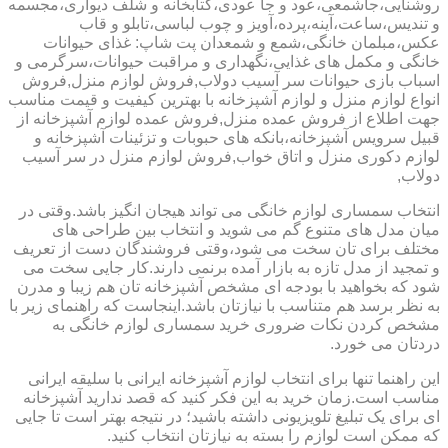
روشنایی،جاشمعی،عود و جا عودی،کتابخانه و شلف دیواری،مجسمه
و تندیس،ساعت،آینه،پرده،آویز و چوب لباسی،تابلو و قاب
عکس،مبلمان خانگی،شمع و شمعدان پت شاپ: غذای حیوانات
خانگی و مکمل های غذایی،نگهداری و مراقبت حیوانات،سرگرمی و
اسباب بازی حیوانات سر آسیب دولاب,فروش لوازم منزل,فروش
انواع لوازم منزل و لوازم آشپزخانه با بهترین کیفیت و قیمت مناسب
جهت اطلاع از فروش عمده منزل,فروش عمده لوازم آشپزخانه از
قبیل سرویس آشپزخانه،بانکه های حبوبات و تزئینات آشپزخانه و
لوازم دکوری منزل و اتاق خواب,فروش لوازم منزل در سر آسیب
دولاب,
انتخاب سمساری لوازم خانگی می تواند هیجان انگیز باشد.وقتی در
میان مدل های متنوع گم می شوید و انتخاب بین طراحی های
مختلف برای تان سخت می شود،وقتی فروشندگان دست از تعریف
و تمجید از مدل تازه به بازار آمده برنمی دارند.کار جایی سخت می
شود که بخواهید با بودجه ای مشخص آشپزخانه تان هم زیبا و مدرن
به نظر برسد هم متناسب با نیازتان باشد.اینجاست که راهنمای زیر با
مشخص کردن نکات ضروری خرید سمساری لوازم خانگی به
دردتان می خورد.
این راهنما تنها برای انتخاب لوازم آشپزخانه ایرانی با سلیقه ایرانی
مناسب است.زمان خرید به این فکر کنید که قصد ندارید آشپزخانه
ای برای یک تبلیغ تلویزیونی داشته باشید؛ در نتیجه بهتر است تا جایی
که ممکن است لوازم را بسته به نیازتان انتخاب کنید.