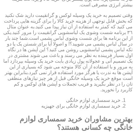
بیشتر انرژی مصرفی است.
وقتی تصمیم به خرید یک وسیله لوکس و گرانقیمت دارید شک نکنید
که بخش قابل توجهی از هزینه خرید کالا را برای گزینه هایی پرداخت
می کنید که کمتر به استفاده از آن نیاز پیدا می کنید.به عنوان مثال
٣٦ برنامه شست وشوی یک لباسشویی گرانقیمت را مرور کنید.یکی
از این برنامه ها برای شست وشوی لباس پشمی است.شما چند بار
در سال لباس پشمی می شویید؟! و اصولا آیا برای شستن یک یا دو
تکه لباس پشمی لباسشویی روشن می کنید؟ این آپشن ها در نگاه
اول بسیار فریبنده به نظر می رسند و باعث می شوند مشتری در
یک تصمیم آنی و عجولانه پول زیادی بابت خرید یک وسیله بپردازد اما
به مرور و با استفاده از آن کالا متوجه می شود که بسیاری از این
آپشن ها به ندرت یا هرگز مورد استفاده قرار نمی گیرد.بنابراین بهتر
است موقع خرید یک وسیله خانگی قبل از هر چیز نیازهای منطقی
تان را در نظر بگیرید و فریب تجملات و آپشن های لوکس و کم
کاربرد را نخورید.
خرید سمساری لوازم خانگی
خرید سمساری لوازم خانگی برای جهیزیه
بهترین مشاوران خرید سمساری لوازم
خانگی چه کسانی هستند؟