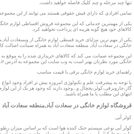
تنها چند مرحله و چند کلیک فاصله خواهید داشت.
تمامی افرادی که دارای فیش حقوقی هستند می توانند از این مجموعه
یکی از مهمترین خدماتی که این مجموعه فروش اقساطی لوازم خانگی د
کالاهای خود هیچ گونه هزینه ای پرداخت نخواهید کرد.
یکی از مهم ترین مزایای خرید قسطی لوازم خانگی از وبسعادت آباد
خانگی در سعادت آباد, منطقه سعادت آباد به همراه ضمانت اصالت کال
این مجموعه ضمانت می کند که کالاهای خریداری شده را به موقع به ش
خانگی مورد نظرتان بهتر است به وب سایت این مجموعه به آدرس https://www.homeappli.ir سر بزنید.
راهنمای خرید لوازم خانگی برقی با قیمت مناسب
با توجه به پیشرفت علم و تکنولوژی امروزه بیش تر افراد وجود انواع
گاز،جاروبرقی،کولر،یخچال و...وجود دارند که وجود هر یک از این لو
انتهای این مطلب با ما همراه باشید.
قروشگاه لوازم خانگی در سعادت آباد,منطقه سعادت آباد
کولر آبی
کولر آبی نوعی سیستم خنک کننده هوا است که بر اساس میزان رطوب
وارد محیط کولر آبی می شود بر اساس میزان رطوبت موجود در آن خن