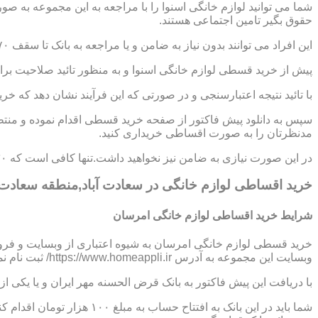
شما می توانید لوازم خانگی اسنوا را با مراجعه به این مجموعه به ص
حقوق بگیر تامین اجتماعی هستند.
این افراد می توانند بدون نیاز به ضامن و یا مراجعه به بانک تا سقف ۷۰ میلیون تومان اعتبار دریافت نموده و اقساط خود را به صورت ۶ تا ۱۲ ماهه پرداخت نمایند.
پیش از خرید قسطی لوازم خانگی اسنوا و به منظور تائید صلاحیت برای
با تائید نتیجه اعتبارسنجی و در صورتی که این فرآیند نشان دهد که خر
سپس به دانلود پیش فاکتور از صفحه خرید قسطی اقدام نموده و منتظر
مدنظرتان را به صورت اقساطی خریداری کنید.
در این صورت نیازی به ضامن نیز نخواهید داشت.تنها کافی است که ۳۰ درصد از مبلغ کل کالا را به صورت پیش پرداخت،پرداخت نموده و مابقی مبلغ را در اقساط ؟،؟؟ و یا ؟؟ ماهه بپردازید.
خرید اقساطی لوازم خانگی در سعادت آباد,منطقه سعادت آ
شرایط خرید اقساطی لوازم خانگی امرسان
خرید قسطی لوازم خانگی امرسان به شیوه اعتباری از وبسایت و فرو
وبسایت این مجموعه به آدرس https://www.homeappli.ir/ ثبت نام نمایید و یک پیش فاکتور دریافت کنید.
با دریافت این پیش فاکتور به بانک قرض الحسنه مهر ایران و یا یکی
شما باید در این بانک به افتتاح