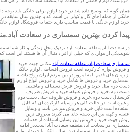
"فروشگاه لوازم خانگی در سعادت آباد,منطقه سعادت آباد" راهی آسان 
همان گونه که توضیح داده شد در خرید لوازم برقی خانگی باید توجه دا
خانگی از جمله اجاق گاز و کولر آبی است که با چندین سال سابقه 
خرید لوازم خانگی با قیمت مناسب دارید حتما به فروشگاه لوازم خانگ
پیدا کردن بهترین سمساری در سعادت آباد,من
در سعادت آباد,منطقه سعادت آباد نزدیک محل زندگی و کار شما سمسار
شوید.یکی از مواردی که خیلی از افراد دنبال آن ها هستند این است که کالای دست دوم
سمساری سعادت آباد,منطقه سعادت آباد
مکانی جهت خرید
و فروش لوازم کارکرده است.فروش اقساطی لوازم خانگی
از زمان های قدیم تا به امروز در بین مردم ایران رواج داشته
است.این خرید و فروش ها شامل خرید و فروش انواع لوازم
دست دوم مثل خرید و فروش فرش دستباف و ماشینی
دست دوم،خرید و فروش عتیقه،خرید و فروش ظروف
کریستال دست دوم،خرید و فروش ظروف چینی دست دوم
و غیره است.در حالت کلی هر وسیله کارکرده ای که قابل
استفاده است قابل خرید و فروش هم می باشد و وسایل
عتیقه و کهنه بین این دسته جای می گیرند.معروف ترین
روش جهت خرید و فروش این وسایل استفاده از خدمات
سمساری در سعادت آباد,منطقه سعادت آباد است.در ادامه
مقاله راهنما خرید از سمساری در سال 1401 با خریدار لوازم