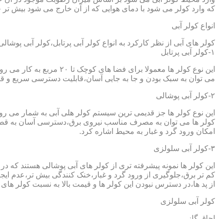
که وارد کولر می شود با دمای هوایی که از آن خارج می شود بیش تر خ
انواع کولر آبی
کولر های آبی از نظر کارکرد به انواع کولر آبی پرتابل،کولر آبی پوشا
۱-کولر آبی پرتابل
این نوع کولر ها معمولا ب
می توان به سبک بودن و جا به جایی آسان،قابلیت دسترسی سریع و قیم
۲-کولر آبی پوشالی
این نوع کولر ها جز قدیمی ترین سیستم کولر هلی آبی به شمار می ر
کولر ها می توان به مصرف مناسب نیروی برق،دسترسی آسان به قطعا
امکان ورود گرد و غبار به محیط اشاره کرد.
۳-کولر آبی سلولزی
این کولر ها نمونه پیشرفته تری از کولر های آبی پوشالی هستند که 
کم تر برق،جلوگیری از ورود گرد و غبار،خنک کنندگی بیش تر،عدم ایجا
از پد ها،در دسترس نبودن این کولر ها و قیمت بالا به نسبت کولر های 
کولر آبی سلولزی
اجاق گاز