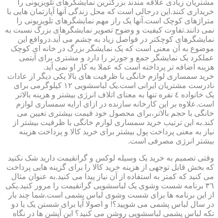
مشتریان زیادی علاقه مندند بزرگترین نمایشگرهای تلویزیونی را
خریداری کنند.این درحالی است که محل زندگی آنها آپارتمان هایی با
متراژهای کوچک است.آنها یک راز مهم نمایشگرهای تلویزیونی را
نمی دانند.تفاوت کیفیت و وضوح تصویر نمایشگرهای بزرگ نسبت به
نمایشگرهای کوچکتر در فواصل زیاد به چشم می آید.درواقع این
موضوع به آن معنی است که یک نمایشگر بزرگ در خانه ای کوچک
عملکرد یک نمایشگر جمع و جورتر را دارد و مشتری برای آیتمی
هزینه اضافه تر پرداخته است که عملا به کار او نمی آید.
خرید سمساری لوازم خانگی با ظرفیت های بالا یکی دیگر از عادات
نادرست مشتریان ایرانی است.یک لباسشویی ١٢ کیلوگرمی برای
یک خانواده ٤ نفره تنها به معنای اتلاف انرژی بیشتر و هزینه بالاتر
است.علاوه بر این کارخانه سازنده در ازای ارایه سمساری لوازم
خانگی با حجم بالاتر،برای محصول خود قیمت بیشتری تعیین می
کند.به این ترتیب خرید سمساری لوازم خانگی با ظرفیت بیشتر از
نیاز به معنی پرداخت پول بیشتر برای خرید کالا و پرداخت هزینه
بیشتر انرژی مصرفی است.
وقتی تصمیم به خرید یک وسیله لوکس و گرانقیمت دارید شک نکنید
که بخش قابل توجهی از هزینه خرید کالا را برای گزینه هایی پرداخت
می کنید که کمتر به استفاده از آن نیاز پیدا می کنید.به عنوان مثال
٣٦ برنامه شست وشوی یک لباسشویی گرانقیمت را مرور کنید.یکی
از این برنامه ها برای شست وشوی لباس پشمی است.شما چند بار
در سال لباس پشمی می شویید؟! و اصولا آیا برای شستن یک یا دو
تکه لباس پشمی لباسشویی روشن می کنید؟ این آپشن ها در نگاه