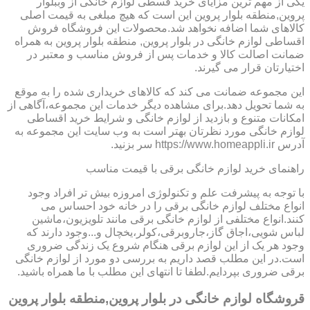
یکی از مهم ترین مزایای خرید قسطی لوازم خانگی از وببلوار
پروین,منطقه بلوار پروین این است که هیچ مبلغی به قیمت اصلی
کالاهای شما اضافه نخواهد شد.محصولات این فروشگاه فروش
اقساطی لوازم خانگی در بلوار پروین, منطقه بلوار پروین به همراه
ضمانت اصالت کالا و خدمات پس از فروش مناسب و معتبر در
اختیارتان قرار می گیرند.
این مجموعه ضمانت می کند که کالاهای خریداری شده را به موقع
به شما تحویل دهد.برای مشاهده دیگر خدمات این مجموعه،آگاهی از
امکانات متنوع و بازدید از لوازم خانگی و شرایط خرید اقساطی
لوازم خانگی مورد نظرتان بهتر است به وب سایت این مجموعه به
آدرس https://www.homeappli.ir سر بزنید.
راهنمای خرید لوازم خانگی برقی با قیمت مناسب
با توجه به پیشرفت علم و تکنولوژی امروزه بیش تر افراد وجود
انواع مختلف لوازم خانگی برقی را در خانه خود احساس می
کنند.انواع مختلفی از لوازم خانگی برقی مانند تلویزیون،ماشین
لباس شویی،اجاق گاز،جاروبرقی،کولر،یخچال و...وجود دارند که
وجود هر یک از این لوازم برقی هنگام شروع یک زندگی ضروری
است.در این مطلب قصد داریم به بررسی دو مورد از لوازم خانگی
برقی ضروری بپردایم.لطفا تا انتهای این مطلب با ما همراه باشید.
قروشگاه لوازم خانگی در بلوار پروین,منطقه بلوار پروین