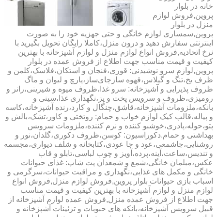
خانه در بلوار
پروین,فروش لوازم
منزل در بلوار
پروین,سمساری لوازم خانگی و حتی جهزیه خود را به صورت
اینترنتی سفارش دهید و درون منزل،کاملا رایگان تحویل بگیرید با
نرخ اتحادیه,فروش انواع لوازم منزل و لوازم آشپزخانه با بهترین
کیفیت و قیمت مناسب جهت اطلاع از فروش عمده در بلوار
پروین,لوازم سرو نوشیدنی: قوری،فنجان و استکان،فلاسک،کلمن و
ظرف یخ،تنگ و گیلاس،قهوه سازچای‌ساز،پارچ و لیوان و ماگ
ظروف پذیرایی و آشپزخانه: سرو غذا،ظروف میوه و شیرینی،رانر و
رومیزی،ظروف و سرویس پخت و پز،نگهداری غذا،سینی و
بانکه،ملزومات آشپزخانه،قاشق،چنگال و کارد،رنده آشپزخانه،کاسه
و پیاله،قالب کیک لوازم خواب و حمام: روتختی و کاور،تشک،بالش و
پتو،حوله،پادری،خوشبو کننده و نرم کننده،ملزومات سرویس
بهداشتی و حمام.دکوراسیون: کوسن،ظروف دکوری،گلدان،نور و
روشنایی،جاشمعی،عود و جا عودی،کتابخانه و شلف دیواری،مجسمه
و تندیس،ساعت،آینه،پرده،آویز و چوب لباسی،تابلو و قاب
عکس،مبلمان خانگی،شمع و شمعدان پت شاپ: غذای حیوانات
خانگی و مکمل های غذایی،نگهداری و مراقبت حیوانات،سرگرمی و
اسباب بازی حیوانات بلوار پروین,فروش لوازم منزل,فروش انواع
لوازم منزل و لوازم آشپزخانه با بهترین کیفیت و قیمت مناسب
جهت اطلاع از فروش عمده منزل,فروش عمده لوازم آشپزخانه از
قبیل سرویس آشپزخانه،بانکه های حبوبات و تزئینات آشپزخانه و