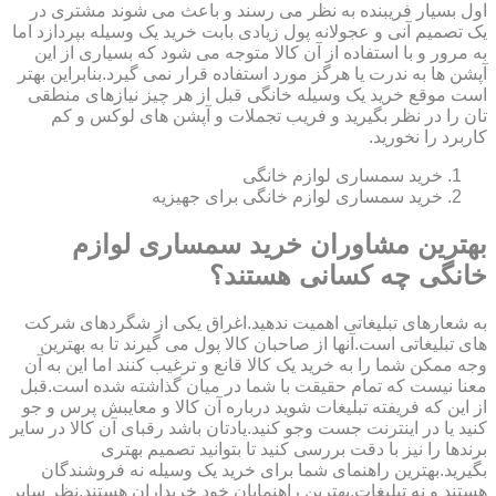
اول بسیار فریبنده به نظر می رسند و باعث می شوند مشتری در
یک تصمیم آنی و عجولانه پول زیادی بابت خرید یک وسیله بپردازد اما
به مرور و با استفاده از آن کالا متوجه می شود که بسیاری از این
آپشن ها به ندرت یا هرگز مورد استفاده قرار نمی گیرد.بنابراین بهتر
است موقع خرید یک وسیله خانگی قبل از هر چیز نیازهای منطقی
تان را در نظر بگیرید و فریب تجملات و آپشن های لوکس و کم
کاربرد را نخورید.
خرید سمساری لوازم خانگی
خرید سمساری لوازم خانگی برای جهیزیه
بهترین مشاوران خرید سمساری لوازم
خانگی چه کسانی هستند؟
به شعارهای تبلیغاتی اهمیت ندهید.اغراق یکی از شگردهای شرکت
های تبلیغاتی است.آنها از صاحبان کالا پول می گیرند تا به بهترین
وجه ممکن شما را به خرید یک کالا قانع و ترغیب کنند اما این به آن
معنا نیست که تمام حقیقت با شما در میان گذاشته شده است.قبل
از این که فریفته تبلیغات شوید درباره آن کالا و معایبش پرس و جو
کنید یا در اینترنت جست وجو کنید.یادتان باشد رقبای آن کالا در سایر
برندها را نیز با دقت بررسی کنید تا بتوانید تصمیم بهتری
بگیرید.بهترین راهنمای شما برای خرید یک وسیله نه فروشندگان
هستند و نه تبلیغات.بهترین راهنمایان خود خریداران هستند.نظر سایر