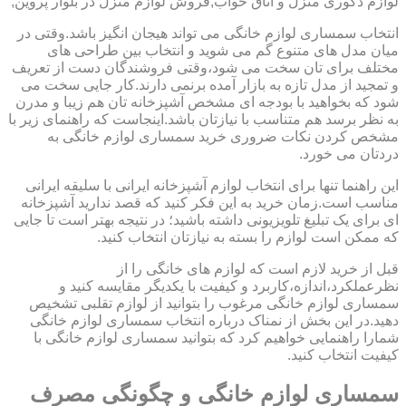
لوازم دکوری منزل و اتاق خواب,فروش لوازم منزل در بلوار پروین,
انتخاب سمساری لوازم خانگی می تواند هیجان انگیز باشد.وقتی در
میان مدل های متنوع گم می شوید و انتخاب بین طراحی های
مختلف برای تان سخت می شود،وقتی فروشندگان دست از تعریف
و تمجید از مدل تازه به بازار آمده برنمی دارند.کار جایی سخت می
شود که بخواهید با بودجه ای مشخص آشپزخانه تان هم زیبا و مدرن
به نظر برسد هم متناسب با نیازتان باشد.اینجاست که راهنمای زیر با
مشخص کردن نکات ضروری خرید سمساری لوازم خانگی به
دردتان می خورد.
این راهنما تنها برای انتخاب لوازم آشپزخانه ایرانی با سلیقه ایرانی
مناسب است.زمان خرید به این فکر کنید که قصد ندارید آشپزخانه
ای برای یک تبلیغ تلویزیونی داشته باشید؛ در نتیجه بهتر است تا جایی
که ممکن است لوازم را بسته به نیازتان انتخاب کنید.
قبل از خرید لازم است که لوازم های خانگی را از
نظرعملکرد،اندازه،کاربرد و کیفیت با یکدیگر مقایسه کنید و
سمساری لوازم خانگی مرغوب را بتوانید از لوازم تقلبی تشخیص
دهید.در این بخش از نمناک درباره انتخاب سمساری لوازم خانگی
شمارا راهنمایی خواهیم کرد که بتوانید سمساری لوازم خانگی با
کیفیت انتخاب کنید.
سمساری لوازم خانگی و چگونگی مصرف