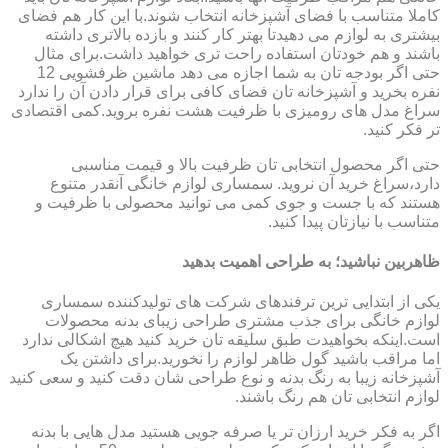
کاملا متناسب با فضای آشپزخانه انتخاب شوند.با این کار هم فضای
بیشتری به لوازم می دهیدتا بهتر کار کنند و بازده بالاتری داشته
باشند و هم خودتان استفاده راحت تری خواهید داشت.برای مثال
حتی اگر بودجه تان به شما اجازه می دهد ماشین ظرفشویی 12
نفره بخرید و آشپزخانه تان فضای کافی برای قرار دادن آن را ندارد
سراغ مدل های رومیزی با ظرفیت هشت نفره بروید.کمی اقتصادی
تر فکر کنید.
حتی اگر محصول انتخابی تان ظرفیت بالا و قیمت مناسبی
دارد،سراغ خرید آن نروید. سمساری لوازم خانگی آنقدر متنوع
هستند که با جست و جوی کمی می توانید محصولی با ظرفیت و
متناسب با نیازتان پیدا کنید.
ظاهربین نباشید؛ به طراحی اهمیت بدهید
یکی از ابتدایی ترین ترفندهای شرکت های تولیدکننده سمساری
لوازم خانگی برای جذب مشتری طراحی زیبای بدنه محصولات
است.اینکه بخواهیدت طبق سلیقه تان خرید کنید هیچ اشکالی ندارد
اما مراقب باشید گول ظاهر لوازم را نخورید.برای داشتن یک
آشپزخانه زیبا به رنگ بدنه و نوع طراحی شان دقت کنید و سعی کنید
لوازم انتخابی تان هم رنگ باشند.
اگر به فکر خرید ارزان تر یا صرفه جویی هستید مدل هایی با بدنه