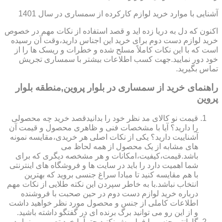
آشنایی با موارد خرید لوازم کارکرده از سمساری در سال 1401
اکنون که دل به دریا زده اید و قصد استفاده از نکات مهم در خصوص
خرید لوازم دست دوم برای خرید این اجناس دارید،وقت آن رسیده
است که با این نکات کاملاً مسلح شده و خطرات و ریسک ها را از
خود دور نمایید.جهت کسب اطلاعات بیشتر با سمساری تجریش
تماس بگیرید.
راهنمای خرید از سمساری در بلوار پروین,منطقه بلوار
پروین
قیمت نو کالای مد نظر خود را بدانیدقصد خرید چه محصولی
را دارید؟ آیا با مشخصات فنی و ظاهری محصول و قیمت آن
آشناییت دارید؟ یکی از نکات اصلی هر خریدی،مقایسه نمونه
های مشابه از یک محصول از همه لحاظ می
باشد.قیمت،کیفیت،امکانات و هر مشخصه دیگری که برای
شما اهمیت دارد را باید در سایت ها و فروشگاه های اینترنتی
با هم مقایسه کنید تا مبادا سراغ جنسی بروید که بهترین
انتخاب نباشد.با به خاطر سپردن این نکته طلایی از نکات مهم
درباره خرید لوازم دست دوم در حین صحبت با فروشنده
اطلاعات کاملی از جنس و محصول مورد نظر خواهید داشت
و از این رو می توانید برگ برنده ای در گفتگو داشته باشید.
گارانتی جنس را فراموش نکنید.حتماً با خود تصورمی نمایید