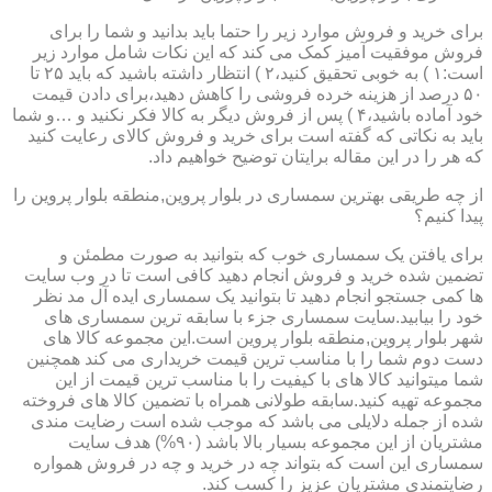
برای خرید و فروش موارد زیر را حتما باید بدانید و شما را برای
فروش موفقیت آمیز کمک می کند که این نکات شامل موارد زیر
است:۱ ) به خوبی تحقیق کنید،۲ ) انتظار داشته باشید که باید ۲۵ تا
۵۰ درصد از هزینه خرده فروشی را کاهش دهید،برای دادن قیمت
خود آماده باشید،۴ ) پس از فروش دیگر به کالا فکر نکنید و …و شما
باید به نکاتی که گفته است برای خرید و فروش کالای رعایت کنید
که هر را در این مقاله برایتان توضیح خواهیم داد.
از چه طریقی بهترین سمساری در بلوار پروین,منطقه بلوار پروین را
پیدا کنیم؟
برای یافتن یک سمساری خوب که بتوانید به صورت مطمئن و
تضمین شده خرید و فروش انجام دهید کافی است تا در وب سایت
ها کمی جستجو انجام دهید تا بتوانید یک سمساری ایده آل مد نظر
خود را بیابید.سایت سمساری جزء با سابقه ترین سمساری های
شهر بلوار پروین,منطقه بلوار پروین است.این مجموعه کالا های
دست دوم شما را با مناسب ترین قیمت خریداری می کند همچنین
شما میتوانید کالا های با کیفیت را با مناسب ترین قیمت از این
مجموعه تهیه کنید.سابقه طولانی همراه با تضمین کالا های فروخته
شده از جمله دلایلی می باشد که موجب شده است رضایت مندی
مشتریان از این مجموعه بسیار بالا باشد (۹۰%) هدف سایت
سمساری این است که بتواند چه در خرید و چه در فروش همواره
رضایتمندی مشتریان عزیز را کسب کند.