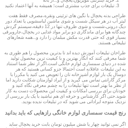
خرید اینترنتی تلویزیون،یخچال و...از بانه
تبلیغات برای جذب مشتری است؛ همیشه به آنها اعتماد نکنید
طراحی بدنه یخچال با نگین های تزئینی ونقره،مصرف فقط هفت
لیتر آب در هر سیکل شست و شوی ماشین لباسشویی یا تعداد دور
دیگ درونی،شست و شوی ظروف تنها در 12 دقیقه،سیستم گردش
چندگانه هوا برای ماندگاری دو برابر مواد غذایی در یخچال،جاروبرقی
بسیار قوی که حتی قدرت مکش مبلمان را دارد و...همه شعارهای
تبلیغاتی هستند.
طراحان تبلیغات آموزش دیده اند تا بدترین محصول را هم طوری به
شما معرفی کنند که انگار بهترین و با کیفیت ترین محصول تولید
شده در دنیای سمساری لوازم خانگی است.اگر از نظر شما استناد
به این تبلیغات عاقلانه است احتمالا جزو کسانی هستید که هر
دوسال یک بار لوازم آشپزخانه تان را تعویض می کنید یا مکررا با
مرکز گارانتی تماس می گیرید و از ایراد لوازمتان شکایت دارید اما
از نظر ما بهتر است تنها تبلیغات را به چشم معرفی نگاه کنید و
خودتان برای بررسی امکانات و کیفیت این محصولات دست به کار
شوید.حتی اگر کارشناس و حرفه ای هم نباشید با یک بار بررسی از
نزدیک متوجه ایراداتی می شوید که در تبلیغات ندیده بودید.
رنج قیمت سمساری لوازم خانگی رازهایی که باید بدانید
اگر نمی توانید چهار یا شش میلیون تومان بابت خرید یخچال ساید