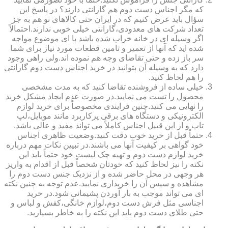
که مگر اجناس دست دوم هم گارانتی دارند؟ در پاسخ این
سؤال باید عرض کنیم که در ایران حتی کالاهای نو هم به جز
تعداد شرکت های معدودی،گارانتی خیلی خوبی ندارند.احتمالاً
اگر وسیله ای در خانه خراب شده باشد با ای موضوع مواجه
شده اید که آنها از تعمیر و تامین قطعات مورد نیاز برای شما
سر باز زده و حتی تقاضای وجه هم نموده اند.ولی راهی وجود
دارد که به وسیله آن بتوانید در خرید اجناس دست دوم گارانتی
را هم لحاظ کنید.
خیلی ساده از فروشنده تقاضا کنید که به مدت مشخصی
محصول را تست می نمایید.در صورت عدم ایجاد مشکل خرید
را نهایی می کنید.چنین فرایندی مخصوصاً برای خرید لوازم
الکترونیکی و دستگاه های برقی پرکاربرد مانند موبایل،لپ
تاپ و از این قبیل اجناس کاملاً می تواند مفید و عالی باشد.
حتماً قبل از خرید خوب دقت کنید.وضعیت ظاهری اجناس
خود گواهی بر کیفیت آنها می باشند.در تبیین نکات مهم درباره
خرید لوازم دست دوم و تهیه چک لیست خود حتماً باید این
نکته را نیز لحاظ کنید که خودتان شخصاً قبل از اقدام به واریز
هر وجهی در محل حاضر شده و از نزدیک جنس دست دوم را
مشاهده و سپس آن را خریداری نمایید.عدم توجه به چنین نکته
ای می تواند موجب به بار آوردن پشیمانی شود.در خرید
اجناسی مثل فرش دست دوم،لوازم خانگی،کفش و لباس و
حتی طلای دست دوم باید این نکته را به خاطر بسپارید.