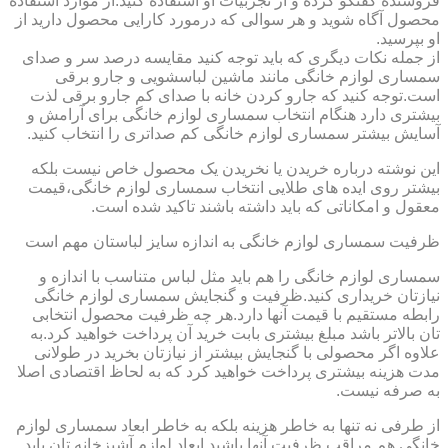
فروشنده گفتگو کرده و از تجربیات او استفاده کنید.از موارد استفاده
محصول آگاه شوید و هر سوالی که درمورد کارایی محصول دارید از
او بپرسید.
از جمله نکات دیگری که باید توجه کنید مقایسه درصد سر و صدای
سمساری لوازم خانگی مانند ماشین لباسشویی و جارو برقی
است.توجه کنید که جارو کردن خانه با صدای کم جارو برقی لذت
بیشتری دارد هنگام انتخاب سمساری لوازم خانگی برای آرامش و
آسایش بیشتر سمساری لوازم خانگی کم صداتری را انتخاب کنید.
این نوشته درباره خریدن یا نخریدن یک محصول خاص نیست بلکه
بیشتر روی ایده های طلایی انتخاب سمساری لوازم خانگی،قیمت
معقول و امکاناتی که باید داشته باشند تاکید شده است.
ظرفیت سمساری لوازم خانگی به اندازه سایز لباستان مهم است
سمساری لوازم خانگی را هم باید مثل لباس متناسب با اندازه و
نیازتان خریداری کنید.ظرفیت و گنجایش سمساری لوازم خانگی
رابطه مستقیم با قیمت آنها دارد.هر چه ظرفیت محصول انتخابی
تان بالاتر باشد مبلغ بیشتری بابت خرید آن پرداخت خواهید کرد.به
علاوه اگر محصولی با گنجایش بیشتر از نیازتان بخرید در طولانی
مدت هزینه بیشتری پرداخت خواهید کرد که به لحاظ اقتصادی اصلا
به صرفه نیست.
از طرفی نه تنها به خاطر هزینه بلکه به خاطر ابعاد سمساری لوازم
خانگی هم مراقب ظرفیت آنها باشید.ابعاد لوازم آشپزخانه تان باید