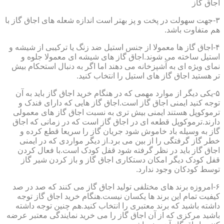
اجاق گاز
۳-جهت سهولت در پخت و پز بهتر است اندازه شعله های اجاق گاز با
هم متفاوت باشد.
۴-اجاق گاز ها معمولا از جنس استیل ضد زنگ یا ترکیبی از شیشه و
استیل ساخته می شوند.اجاق گاز های شیشه ای معمولا جلوه و
نمای ویژه ای به آشپزخانه می دهند اما اگر به دنبال استحکام بیش
تر هستید اجاق گاز های استیل را انتخاب کنید.
۵-یکی دیگر از موارد مهمی که در هنگام خرید اجاق گاز باید به آن
توجه کنید ایمنی اجاق گاز است.اجاق گاز هایی که دارای فندک و
ترموکوپل هستند ایمنی بیش تری به نسبت اجاق گاز های معمولی
دارند.ترموکوپل قطعه ای در اجاق گاز است که در زمانی که اجاق
گاز به وسیله باد خاموش شود جریان گاز را سریعا قطع کرده و
خطر گاز گرفتگی را از بین می برد.از دیگر مواردی که در ایمنی
اجاق گاز باید در نظر گرفته شود قفل کودک است.با فعال کردن
قفل کودک دیگر امکان دستکاری اجاق گاز و باز کردن شیر گاز
توسط کودکان وجود ندارد.
۶-امروزه برند های مختلفی تولید اجاق گاز می کنند که صد در صد
کیفیت تمام این برند ها یکسان نیست.هنگام خرید اجاق گاز توجه
داشته باشید که برند معتبری را انتخاب کنید.هم چنین توجه داشته
باشید مرکزی که از آن اجاق گاز را می خرید نمایندگی معتبر عرضه