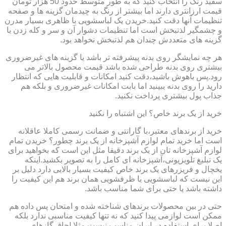
سفید رنگ را انتخاب کنید که به طور متوسط حدود 50 هزار تومان
قیمت ارزانتری دارند اما بیشتر از رنگ به چیدمان گزینه ها و صفحه
تنظیمات آنها دقت کنید.خریدن یک لباسشویی با ظاهری بسیار مدرن
و چشمگیر لذتبخش است اما تنظیمات دشوار آن و سر و کله زدن با
گزینه های متعددش چندان هم لذتبخش نخواهد بود.
هر چه نمایشگر روی بدنه پیشرفته تر باشد یا گزینه های غیرضروری
بیشتری روی بدنه طراحی شده باشد قیمت محصول بالاتر می
رود.پس باهوش باشید،دقت کنید امکانات و قابلیت هایی که انتظار
دارید را روی بدنه ببینید اما بابت امکانات غیرضروری و بلکه هم
جذاب پول بیشتری پرداخت نکنید.
خرید از یک برند خاص؟ این اشتباه را نکنید
خرید از برندهای معتبر،با گارانتی و ضمانت رسمی کاملا عاقلانه
است اما خرید تمام لوازم آشپزخانه از یک برند چطور؟ خریدن تمام
لوازم آشپزخانه تان از یک برند دقیقا مثل این است که بخواهید برای
یک تبلیغ تلویزیونی،آشپزخانه ای کامل را به تصویر بکشید.اینکه
یخچال و فریزرهای یک برند خاص کیفیت بسیار بالایی دارد دلیل بر
این نیست که لباسشویی یا ظرفشویی همان برند هم این کیفیت را
داشته باشد یا حتی برای شما مناسب باشد.
حتی در بین محصولات برندهای شناخته شده و امتحان پس داده هم
ممکن است لوازمی پیدا کنید که نه تنها کیفیت مناسبی ندارد بلکه
اصلا برای استفاده در ایران مناسب نیست.مثلا اجاق گازهای