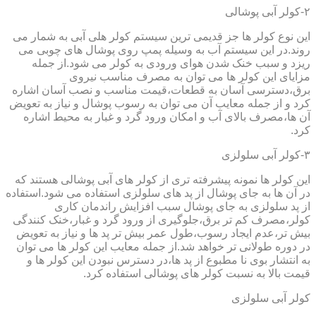
۲-کولر آبی پوشالی
این نوع کولر ها جز قدیمی ترین سیستم کولر هلی آبی به شمار می
روند.در این سیستم آب به وسیله پمپ روی پوشال های چوبی می
ریزد و سبب خنک شدن هوای ورودی به کولر می شود.از جمله
مزایای این کولر ها می توان به مصرف مناسب نیروی
برق،دسترسی آسان به قطعات،قیمت مناسب و نصب آسان اشاره
کرد و از جمله معایب آن می توان به رسوب پوشال و نیاز به تعویض
آن ها،مصرف بالای آب و امکان ورود گرد و غبار به محیط اشاره
کرد.
۳-کولر آبی سلولزی
این کولر ها نمونه پیشرفته تری از کولر های آبی پوشالی هستند که
در آن ها به جای پوشال از پد های سلولزی استفاده می شود.استفاده
از پد سلولزی به جای پوشال سبب افزایش راندمان کاری
کولر،مصرف کم تر برق،جلوگیری از ورود گرد و غبار،خنک کنندگی
بیش تر،عدم ایجاد رسوب،طول عمر بیش تر پد ها و نیاز به تعویض
در دوره طولانی تر خواهد شد.از جمله معایب این کولر ها می توان
به انتشار بوی نا مطبوع از پد ها،در دسترس نبودن این کولر ها و
قیمت بالا به نسبت کولر های پوشالی استفاده کرد.
کولر آبی سلولزی