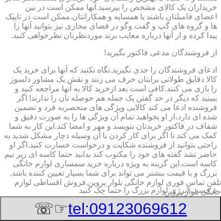
خریداران یک کالای مشخص را بپرسید.آنها ممکن است در بین
اعضای فامیلتان باشند یا همسایه و همکارانتان.ممکن است در تاپیک
ها و گروه های گپ و گفت وگو در فضای مجازی نیز بتوانید آنها را
پیدا کرده و از آنها درباره معایب برند موردنظرتان نظرخواهی کنید.
از فروشندگان مدعی فاکتور بگیرید!
ادعای فروشندگان را جدی نگیرید.نگاه نکنید که آنها برای خرید یک
کالا دقایق طولانی برایتان حرف می زنند و نقش یک مشاور دلسوز
را بازی می کنند.کافی است بعد ازخرید کالا به آنها مراجعه کنید و
ببینید که دیگر در حد گفتن یک جمله هم حوصله تان را ندارند! اگر
فروشنده ادعا می کند کالایی ویژگی های منحصربه فرد و تضمین
شده ای دارد،از او بخواهید تمام آن ویژگی ها را به صورت دقیق و
شفاف در فاکتور خریدتان بنویسد و مهر و امضا کند.این کار به شما
کمک می کند تا اگر برای کار کردن با آن وسیله دچار مشکل شدید به
راحتی بتوانید از فروشنده شکایت و درخواست خسارت کنید.اگر او
حاضر نشد گفته های خود را مکتوب کند بدانید حتما کاسه ای زیر نیم
کاسه است.این گزینه به ویژه درباره خرید سمساری لوازم خانگی
بزرگ و با قیمت بیشتر می تواند برای شما بسیار تعیین کننده باشد.
تلفن تماس فوری
لوازم خانگی بلوار پروین,فروش اقساطی لوازم
برچسب انرژی لوازم بزرگ را حتما چک کنید
خانگی بلوار پروین
☞☏
tel:09123069612
به برچسب انرژی توجه کنید.برچسب انرژی ٧ فلش رنگی است که
به ترتیب طیف های رنگی سبز تیره تا قرمز تیره را در بر می