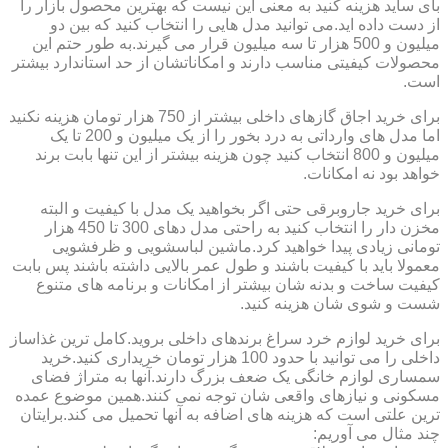
بای ساید هزینه کنید به معنی این نیست که بهترین محصول بازار را
از دست داده اید.می توانید مدل هایی را انتخاب کنید که بین دو
میلیون و 500 هزار تا سه میلیون قرار می گیرند.به طور حتم این
محصولات کیفیتی مناسب دارند و امکاناتشان از حد استاندارد بیشتر
است.
برای خرید اجاق گازهای داخلی بیشتر از 750 هزار تومان هزینه نکنید
اما مدل های وارداتی به درد بخور را از یک میلیون و 200 تا یک
میلیون و 800 انتخاب کنید چون هزینه بیشتر از این تنها بابت برند
خواهد بود نه امکانات.
برای خرید جاروبرقی حتی اگر بخواهید یک مدل با کیفیت و البته
مخزن دار را انتخاب کنید به راحتی مدل دهای 300 تا 450 هزار
تومانی زیادی پیدا خواهید کرد.ماشین لباسشویی و ظرفشویی
معمولا باید با کیفیت باشند و طول عمر بالایی داشته باشند پس بابت
کیفیت ساخت و بدنه شان بیشتر از امکانات و برنامه های متنوع
شست و شوی شان هزینه کنید.
برای خرید لوازم خرد سراغ برندهای داخلی بروید.کامل ترین غذاساز
داخلی را می توانید با حدود 100 هزار تومان خریداری کنید.خرید
سمساری لوازم خانگی یک ضعف بزرگ دارند.آنها به متراژ فضای
مسکونی و نیازهای واقعی شان توجه نمی کنند.همین موضوع عمده
ترین علتی است که هزینه های اضافه به آنها تحمیل می کند.برایتان
چند مثال می آوریم: